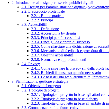
2. Introduzione al design per i servizi pubblici digitali
2.1. Design per l’amministrazione digitale (
e-government
2.2. L’approccio progettuale
2.2.1. Buone pratiche
2.2.2. Principi
2.3. Accessibilità
2.3.1. Definizione
2.3.2. Accessibilità by design
2.3.3. Principi per l’accessibilità
2.3.4. Linee guida e criteri di successo
2.3.5. Come rilasciare una dichiarazione di accessib
2.3.6. Meccanismo di feedback e procedura di attu
2.3.7. Obiettivi accessibilità
2.3.8. Normativa e approfondimenti
2.4. Privacy
2.4.1. Come rispettare la privacy sin dalla progettaz
2.4.2. Richiedi il consenso quando necessario
2.4.3. Le basi del sito web: architettura, informati
3. Pianificazione, gestione e strategia
3.1. Obiettivi del progetto
3.2. Tipologie di progetti
3.2.1. Tipologie di progetto in base agli attori coinv
3.2.2. Tipologie di progetto in base al focus
3.2.3. Tipologie di progetto in base all’ambito di i
3.3. Competenze, ruoli e figure coinvolte