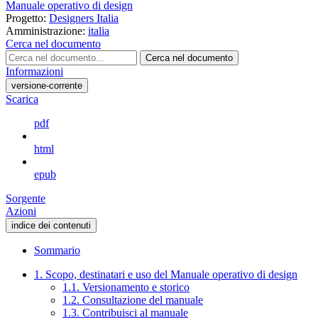
Manuale operativo di design
Progetto:
Designers Italia
Amministrazione:
italia
Cerca nel documento
Cerca nel documento
Informazioni
versione-corrente
Scarica
pdf
html
epub
Sorgente
Azioni
indice dei contenuti
Sommario
1. Scopo, destinatari e uso del Manuale operativo di design
1.1. Versionamento e storico
1.2. Consultazione del manuale
1.3. Contribuisci al manuale