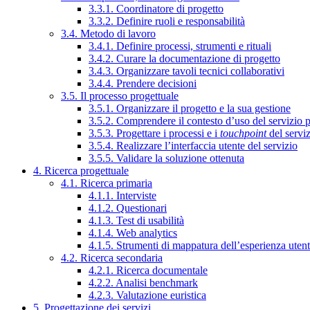
3.3.1. Coordinatore di progetto
3.3.2. Definire ruoli e responsabilità
3.4. Metodo di lavoro
3.4.1. Definire processi, strumenti e rituali
3.4.2. Curare la documentazione di progetto
3.4.3. Organizzare tavoli tecnici collaborativi
3.4.4. Prendere decisioni
3.5. Il processo progettuale
3.5.1. Organizzare il progetto e la sua gestione
3.5.2. Comprendere il contesto d’uso del servizio 
3.5.3. Progettare i processi e i
touchpoint
del servi
3.5.4. Realizzare l’interfaccia utente del servizio
3.5.5. Validare la soluzione ottenuta
4. Ricerca progettuale
4.1. Ricerca primaria
4.1.1. Interviste
4.1.2. Questionari
4.1.3. Test di usabilità
4.1.4. Web analytics
4.1.5. Strumenti di mappatura dell’esperienza uten
4.2. Ricerca secondaria
4.2.1. Ricerca documentale
4.2.2. Analisi benchmark
4.2.3. Valutazione euristica
5. Progettazione dei servizi