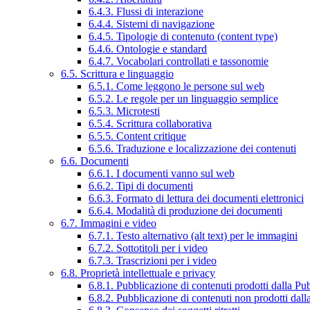
6.4.3. Flussi di interazione
6.4.4. Sistemi di navigazione
6.4.5. Tipologie di contenuto (content type)
6.4.6. Ontologie e standard
6.4.7. Vocabolari controllati e tassonomie
6.5. Scrittura e linguaggio
6.5.1. Come leggono le persone sul web
6.5.2. Le regole per un linguaggio semplice
6.5.3. Microtesti
6.5.4. Scrittura collaborativa
6.5.5. Content critique
6.5.6. Traduzione e localizzazione dei contenuti
6.6. Documenti
6.6.1. I documenti vanno sul web
6.6.2. Tipi di documenti
6.6.3. Formato di lettura dei documenti elettronici
6.6.4. Modalità di produzione dei documenti
6.7. Immagini e video
6.7.1. Testo alternativo (alt text) per le immagini
6.7.2. Sottotitoli per i video
6.7.3. Trascrizioni per i video
6.8. Proprietà intellettuale e privacy
6.8.1. Pubblicazione di contenuti prodotti dalla P
6.8.2. Pubblicazione di contenuti non prodotti dal