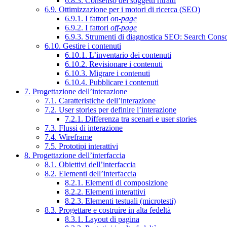
6.8.3. Consenso dei soggetti ritratti
6.9. Ottimizzazione per i motori di ricerca (SEO)
6.9.1. I fattori
on-page
6.9.2. I fattori
off-page
6.9.3. Strumenti di diagnostica SEO: Search Cons
6.10. Gestire i contenuti
6.10.1. L’inventario dei contenuti
6.10.2. Revisionare i contenuti
6.10.3. Migrare i contenuti
6.10.4. Pubblicare i contenuti
7. Progettazione dell’interazione
7.1. Caratteristiche dell’interazione
7.2. User stories per definire l’interazione
7.2.1. Differenza tra scenari e user stories
7.3. Flussi di interazione
7.4. Wireframe
7.5. Prototipi interattivi
8. Progettazione dell’interfaccia
8.1. Obiettivi dell’interfaccia
8.2. Elementi dell’interfaccia
8.2.1. Elementi di composizione
8.2.2. Elementi interattivi
8.2.3. Elementi testuali (microtesti)
8.3. Progettare e costruire in alta fedeltà
8.3.1. Layout di pagina