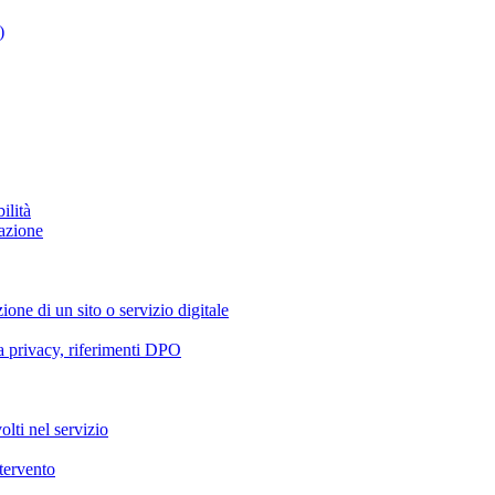
)
ilità
azione
ione di un sito o servizio digitale
va privacy, riferimenti DPO
olti nel servizio
ntervento