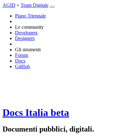
AGID
+
Team Digitale
Piano Triennale
Le community
Developers
Designers
Gli strumenti
Forum
Docs
GitHub
Docs Italia
beta
Documenti pubblici, digitali.