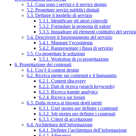
5.1. Cosa sono i servizi e il service design
5.2. Progettare servizi pubblici digitali
5.3. Definire il modello di servizio
5.3.1. Identificare gli attori coinvolti
5.3.2. Formulare la proposta di valore
5.3.3. Inquadrare gli elementi costitutivi del serviz
5.4. Descrivere il funzionamento del servizio
5.4.1. Mappare l’ecosistema
5.4.2. Rappresentare i flussi di servizio
5.5. Co-progettare le soluzioni
5.5.1. Workshop di co-progettazione
6. Progettazione dei contenuti
6.1. Cos’è il content design
6.2. Ricerca utente sui contenuti e il linguaggio
6.2.1. Content discovery
6.2.2. Dati di ricerca (search keywords)
6.2.3. Ricerca tramite analytics
6.2.4. Ricerca sui forum
6.3. Dalla ricerca ai bisogni degli utenti
6.3.1. User stories per definire i contenuti
6.3.2. Job stories per definire i contenuti
6.3.3. Criteri di accettazione
6.4. Architettura dell’informazione
6.4.1. Definire l’architettura dell’informazione
6.4.2. Alberatura