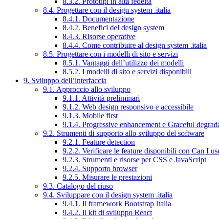
8.3.2. Prototipi in alta fedeltà
8.4. Progettare con il design system .italia
8.4.1. Documentazione
8.4.2. Benefici del design system
8.4.3. Risorse operative
8.4.4. Come contribuire al design system .italia
8.5. Progettare con i modelli di sito e servizi
8.5.1. Vantaggi dell’utilizzo dei modelli
8.5.2. I modelli di sito e servizi disponibili
9. Sviluppo dell’interfaccia
9.1. Approccio allo sviluppo
9.1.1. Attività preliminari
9.1.2. Web design responsivo e accessibile
9.1.3. Mobile first
9.1.4. Progressive enhancement e Graceful degrad
9.2. Strumenti di supporto allo sviluppo del software
9.2.1. Feature detection
9.2.2. Verificare le feature disponibili con Can I us
9.2.3. Strumenti e risorse per CSS e JavaScript
9.2.4. Supporto browser
9.2.5. Misurare le prestazioni
9.3. Catalogo del riuso
9.4. Sviluppare con il design system .italia
9.4.1. Il framework Bootstrap Italia
9.4.2. Il kit di sviluppo React