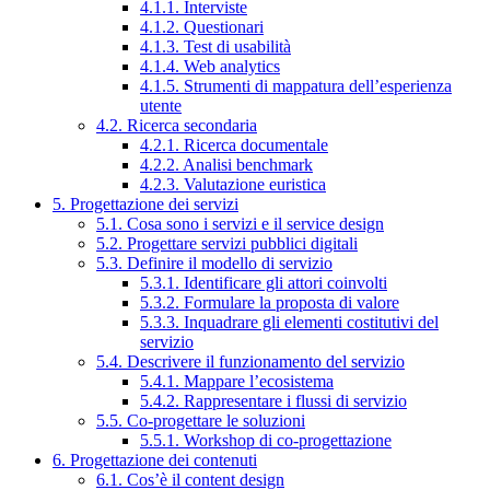
4.1.1. Interviste
4.1.2. Questionari
4.1.3. Test di usabilità
4.1.4. Web analytics
4.1.5. Strumenti di mappatura dell’esperienza
utente
4.2. Ricerca secondaria
4.2.1. Ricerca documentale
4.2.2. Analisi benchmark
4.2.3. Valutazione euristica
5. Progettazione dei servizi
5.1. Cosa sono i servizi e il service design
5.2. Progettare servizi pubblici digitali
5.3. Definire il modello di servizio
5.3.1. Identificare gli attori coinvolti
5.3.2. Formulare la proposta di valore
5.3.3. Inquadrare gli elementi costitutivi del
servizio
5.4. Descrivere il funzionamento del servizio
5.4.1. Mappare l’ecosistema
5.4.2. Rappresentare i flussi di servizio
5.5. Co-progettare le soluzioni
5.5.1. Workshop di co-progettazione
6. Progettazione dei contenuti
6.1. Cos’è il content design