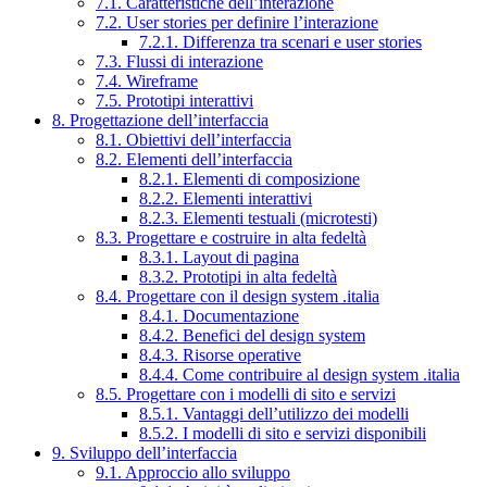
7.1. Caratteristiche dell’interazione
7.2. User stories per definire l’interazione
7.2.1. Differenza tra scenari e user stories
7.3. Flussi di interazione
7.4. Wireframe
7.5. Prototipi interattivi
8. Progettazione dell’interfaccia
8.1. Obiettivi dell’interfaccia
8.2. Elementi dell’interfaccia
8.2.1. Elementi di composizione
8.2.2. Elementi interattivi
8.2.3. Elementi testuali (microtesti)
8.3. Progettare e costruire in alta fedeltà
8.3.1. Layout di pagina
8.3.2. Prototipi in alta fedeltà
8.4. Progettare con il design system .italia
8.4.1. Documentazione
8.4.2. Benefici del design system
8.4.3. Risorse operative
8.4.4. Come contribuire al design system .italia
8.5. Progettare con i modelli di sito e servizi
8.5.1. Vantaggi dell’utilizzo dei modelli
8.5.2. I modelli di sito e servizi disponibili
9. Sviluppo dell’interfaccia
9.1. Approccio allo sviluppo