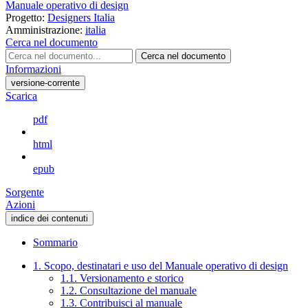
Manuale operativo di design
Progetto:
Designers Italia
Amministrazione:
italia
Cerca nel documento
Cerca nel documento
Informazioni
versione-corrente
Scarica
pdf
html
epub
Sorgente
Azioni
indice dei contenuti
Sommario
1. Scopo, destinatari e uso del Manuale operativo di design
1.1. Versionamento e storico
1.2. Consultazione del manuale
1.3. Contribuisci al manuale