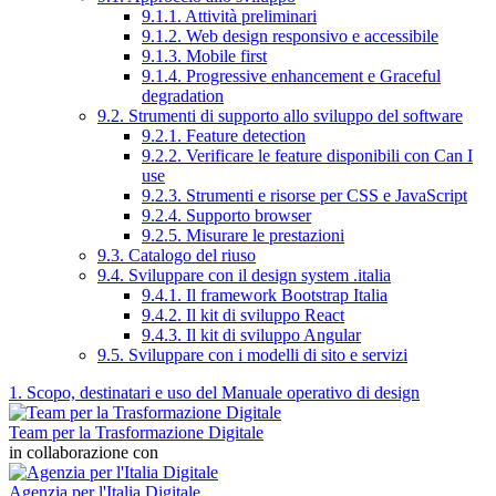
9.1.1. Attività preliminari
9.1.2. Web design responsivo e accessibile
9.1.3. Mobile first
9.1.4. Progressive enhancement e Graceful
degradation
9.2. Strumenti di supporto allo sviluppo del software
9.2.1. Feature detection
9.2.2. Verificare le feature disponibili con Can I
use
9.2.3. Strumenti e risorse per CSS e JavaScript
9.2.4. Supporto browser
9.2.5. Misurare le prestazioni
9.3. Catalogo del riuso
9.4. Sviluppare con il design system .italia
9.4.1. Il framework Bootstrap Italia
9.4.2. Il kit di sviluppo React
9.4.3. Il kit di sviluppo Angular
9.5. Sviluppare con i modelli di sito e servizi
1. Scopo, destinatari e uso del Manuale operativo di design
Team per la Trasformazione Digitale
in collaborazione con
Agenzia per l'Italia Digitale