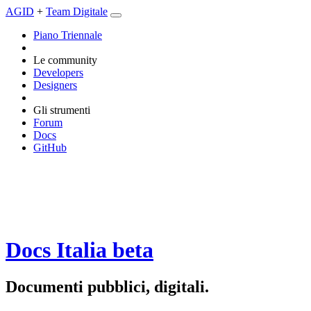
AGID
+
Team Digitale
Piano Triennale
Le community
Developers
Designers
Gli strumenti
Forum
Docs
GitHub
Docs Italia
beta
Documenti pubblici, digitali.