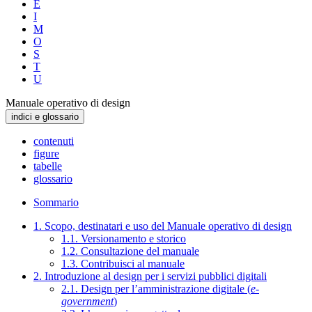
E
I
M
O
S
T
U
Manuale operativo di design
indici e glossario
contenuti
figure
tabelle
glossario
Sommario
1. Scopo, destinatari e uso del Manuale operativo di design
1.1. Versionamento e storico
1.2. Consultazione del manuale
1.3. Contribuisci al manuale
2. Introduzione al design per i servizi pubblici digitali
2.1. Design per l’amministrazione digitale (
e-
government
)