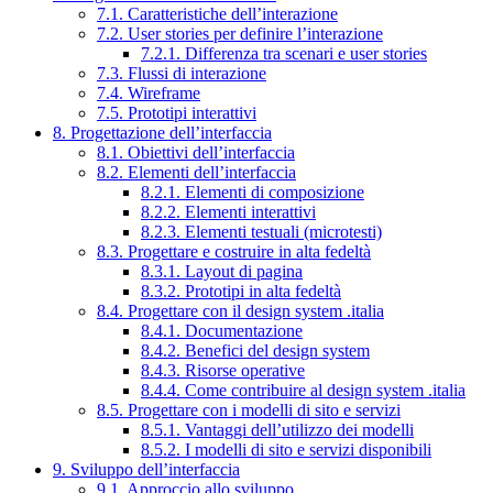
7.1. Caratteristiche dell’interazione
7.2. User stories per definire l’interazione
7.2.1. Differenza tra scenari e user stories
7.3. Flussi di interazione
7.4. Wireframe
7.5. Prototipi interattivi
8. Progettazione dell’interfaccia
8.1. Obiettivi dell’interfaccia
8.2. Elementi dell’interfaccia
8.2.1. Elementi di composizione
8.2.2. Elementi interattivi
8.2.3. Elementi testuali (microtesti)
8.3. Progettare e costruire in alta fedeltà
8.3.1. Layout di pagina
8.3.2. Prototipi in alta fedeltà
8.4. Progettare con il design system .italia
8.4.1. Documentazione
8.4.2. Benefici del design system
8.4.3. Risorse operative
8.4.4. Come contribuire al design system .italia
8.5. Progettare con i modelli di sito e servizi
8.5.1. Vantaggi dell’utilizzo dei modelli
8.5.2. I modelli di sito e servizi disponibili
9. Sviluppo dell’interfaccia
9.1. Approccio allo sviluppo