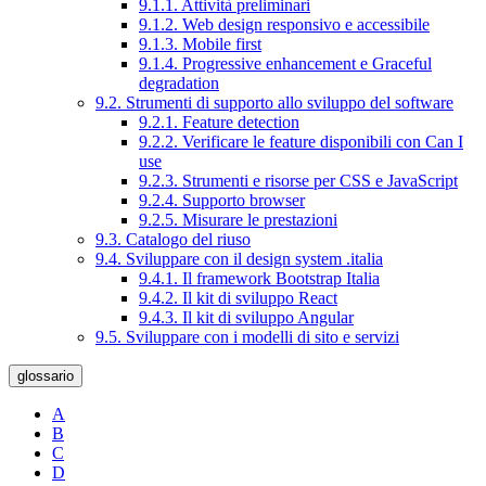
9.1.1. Attività preliminari
9.1.2. Web design responsivo e accessibile
9.1.3. Mobile first
9.1.4. Progressive enhancement e Graceful
degradation
9.2. Strumenti di supporto allo sviluppo del software
9.2.1. Feature detection
9.2.2. Verificare le feature disponibili con Can I
use
9.2.3. Strumenti e risorse per CSS e JavaScript
9.2.4. Supporto browser
9.2.5. Misurare le prestazioni
9.3. Catalogo del riuso
9.4. Sviluppare con il design system .italia
9.4.1. Il framework Bootstrap Italia
9.4.2. Il kit di sviluppo React
9.4.3. Il kit di sviluppo Angular
9.5. Sviluppare con i modelli di sito e servizi
glossario
A
B
C
D