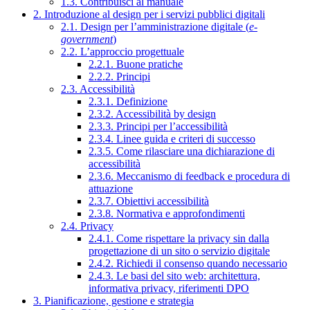
1.3. Contribuisci al manuale
2. Introduzione al design per i servizi pubblici digitali
2.1. Design per l’amministrazione digitale (
e-
government
)
2.2. L’approccio progettuale
2.2.1. Buone pratiche
2.2.2. Principi
2.3. Accessibilità
2.3.1. Definizione
2.3.2. Accessibilità by design
2.3.3. Principi per l’accessibilità
2.3.4. Linee guida e criteri di successo
2.3.5. Come rilasciare una dichiarazione di
accessibilità
2.3.6. Meccanismo di feedback e procedura di
attuazione
2.3.7. Obiettivi accessibilità
2.3.8. Normativa e approfondimenti
2.4. Privacy
2.4.1. Come rispettare la privacy sin dalla
progettazione di un sito o servizio digitale
2.4.2. Richiedi il consenso quando necessario
2.4.3. Le basi del sito web: architettura,
informativa privacy, riferimenti DPO
3. Pianificazione, gestione e strategia