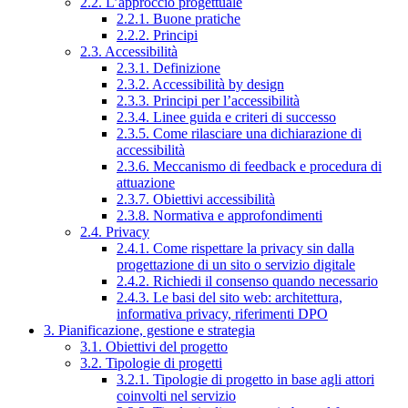
2.2. L’approccio progettuale
2.2.1. Buone pratiche
2.2.2. Principi
2.3. Accessibilità
2.3.1. Definizione
2.3.2. Accessibilità by design
2.3.3. Principi per l’accessibilità
2.3.4. Linee guida e criteri di successo
2.3.5. Come rilasciare una dichiarazione di
accessibilità
2.3.6. Meccanismo di feedback e procedura di
attuazione
2.3.7. Obiettivi accessibilità
2.3.8. Normativa e approfondimenti
2.4. Privacy
2.4.1. Come rispettare la privacy sin dalla
progettazione di un sito o servizio digitale
2.4.2. Richiedi il consenso quando necessario
2.4.3. Le basi del sito web: architettura,
informativa privacy, riferimenti DPO
3. Pianificazione, gestione e strategia
3.1. Obiettivi del progetto
3.2. Tipologie di progetti
3.2.1. Tipologie di progetto in base agli attori
coinvolti nel servizio