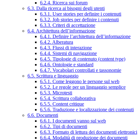
6.2.4. Ricerca sui forum
6.3. Dalla ricerca ai bisogni degli utenti
6.3.1. User stories per definire i contenuti
6.3.2. Job stories per definire i contenuti
6.3.3. Criteri di accettazione
6.4. Architettura dell’informazione
6.4.1. Definire l’architettura dell’informazione
6.4.2. Alberatura
6.4.3. Flussi di interazione
6.4.4. Sistemi di navigazione
6.4.5. Tipologie di contenuto (content type)
6.4.6. Ontologie e standard
6.4.7. Vocabolari controllati e tassonomie
6.5. Scrittura e linguaggio
6.5.1. Come leggono le persone sul web
6.5.2. Le regole per un linguaggio semplice
6.5.3. Microtesti
6.5.4. Scrittura collaborativa
6.5.5. Content critique
6.5.6. Traduzione e localizzazione dei contenuti
6.6. Documenti
6.6.1. I documenti vanno sul web
6.6.2. Tipi di documenti
6.6.3. Formato di lettura dei documenti elettronici
6.6.4. Modalità di produzione dei documenti