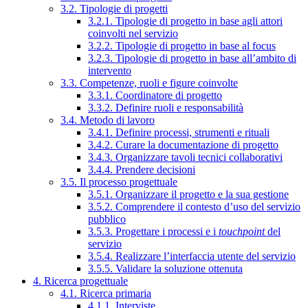
3.2. Tipologie di progetti
3.2.1. Tipologie di progetto in base agli attori
coinvolti nel servizio
3.2.2. Tipologie di progetto in base al focus
3.2.3. Tipologie di progetto in base all’ambito di
intervento
3.3. Competenze, ruoli e figure coinvolte
3.3.1. Coordinatore di progetto
3.3.2. Definire ruoli e responsabilità
3.4. Metodo di lavoro
3.4.1. Definire processi, strumenti e rituali
3.4.2. Curare la documentazione di progetto
3.4.3. Organizzare tavoli tecnici collaborativi
3.4.4. Prendere decisioni
3.5. Il processo progettuale
3.5.1. Organizzare il progetto e la sua gestione
3.5.2. Comprendere il contesto d’uso del servizio
pubblico
3.5.3. Progettare i processi e i
touchpoint
del
servizio
3.5.4. Realizzare l’interfaccia utente del servizio
3.5.5. Validare la soluzione ottenuta
4. Ricerca progettuale
4.1. Ricerca primaria
4.1.1. Interviste