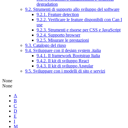
degradation
9.2. Strumenti di supporto allo sviluppo del software
9.2.1. Feature detection
9.2.2. Verificare le feature disponibili con Can I
use
9.2.3. Strumenti e risorse per CSS e JavaScript
9.2.4. Supporto browser
9.2.5. Misurare le prestazioni
9.3. Catalogo del riuso
9.4. Sviluppare con il design system .italia
9.4.1. Il framework Bootstrap Italia
9.4.2. Il kit di sviluppo React
9.4.3. Il kit di sviluppo Angular
9.5. Sviluppare con i modelli di sito e servizi
None
None
A
B
C
D
E
I
M