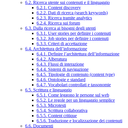
6.2. Ricerca utente sui contenuti e il linguaggio
6.2.1. Content discovery
6.2.2. Dati di ricerca (search keywords)
6.2.3. Ricerca tramite analytics
6.2.4. Ricerca sui forum
6.3. Dalla ricerca ai bisogni degli utenti
6.3.1. User stories per definire i contenuti
6.3.2. Job stories per definire i contenuti
6.3.3. Criteri di accettazione
6.4. Architettura dell’informazione
6.4.1. Definire l’architettura dell’informazione
6.4.2. Alberatura
6.4.3. Flussi di interazione
6.4.4. Sistemi di navigazione
6.4.5. Tipologie di contenuto (content type)
6.4.6. Ontologie e standard
6.4.7. Vocabolari controllati e tassonomie
6.5. Scrittura e linguaggio
6.5.1. Come leggono le persone sul web
6.5.2. Le regole per un linguaggio semplice
6.5.3. Microtesti
6.5.4. Scrittura collaborativa
6.5.5. Content critique
6.5.6. Traduzione e localizzazione dei contenuti
6.6. Documenti