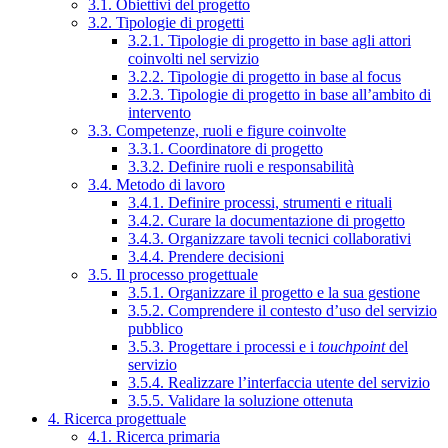
3.1. Obiettivi del progetto
3.2. Tipologie di progetti
3.2.1. Tipologie di progetto in base agli attori
coinvolti nel servizio
3.2.2. Tipologie di progetto in base al focus
3.2.3. Tipologie di progetto in base all’ambito di
intervento
3.3. Competenze, ruoli e figure coinvolte
3.3.1. Coordinatore di progetto
3.3.2. Definire ruoli e responsabilità
3.4. Metodo di lavoro
3.4.1. Definire processi, strumenti e rituali
3.4.2. Curare la documentazione di progetto
3.4.3. Organizzare tavoli tecnici collaborativi
3.4.4. Prendere decisioni
3.5. Il processo progettuale
3.5.1. Organizzare il progetto e la sua gestione
3.5.2. Comprendere il contesto d’uso del servizio
pubblico
3.5.3. Progettare i processi e i
touchpoint
del
servizio
3.5.4. Realizzare l’interfaccia utente del servizio
3.5.5. Validare la soluzione ottenuta
4. Ricerca progettuale
4.1. Ricerca primaria