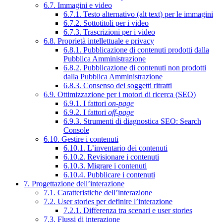
6.7. Immagini e video
6.7.1. Testo alternativo (alt text) per le immagini
6.7.2. Sottotitoli per i video
6.7.3. Trascrizioni per i video
6.8. Proprietà intellettuale e privacy
6.8.1. Pubblicazione di contenuti prodotti dalla
Pubblica Amministrazione
6.8.2. Pubblicazione di contenuti non prodotti
dalla Pubblica Amministrazione
6.8.3. Consenso dei soggetti ritratti
6.9. Ottimizzazione per i motori di ricerca (SEO)
6.9.1. I fattori
on-page
6.9.2. I fattori
off-page
6.9.3. Strumenti di diagnostica SEO: Search
Console
6.10. Gestire i contenuti
6.10.1. L’inventario dei contenuti
6.10.2. Revisionare i contenuti
6.10.3. Migrare i contenuti
6.10.4. Pubblicare i contenuti
7. Progettazione dell’interazione
7.1. Caratteristiche dell’interazione
7.2. User stories per definire l’interazione
7.2.1. Differenza tra scenari e user stories
7.3. Flussi di interazione