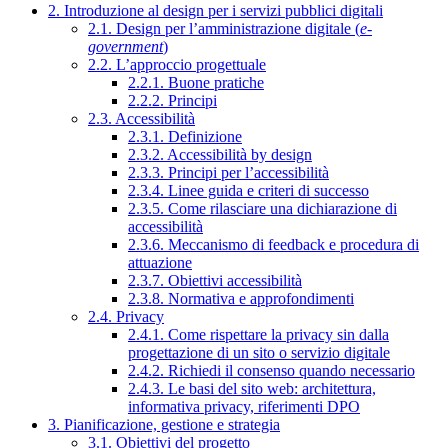
2. Introduzione al design per i servizi pubblici digitali
2.1. Design per l’amministrazione digitale (
e-
government
)
2.2. L’approccio progettuale
2.2.1. Buone pratiche
2.2.2. Principi
2.3. Accessibilità
2.3.1. Definizione
2.3.2. Accessibilità by design
2.3.3. Principi per l’accessibilità
2.3.4. Linee guida e criteri di successo
2.3.5. Come rilasciare una dichiarazione di
accessibilità
2.3.6. Meccanismo di feedback e procedura di
attuazione
2.3.7. Obiettivi accessibilità
2.3.8. Normativa e approfondimenti
2.4. Privacy
2.4.1. Come rispettare la privacy sin dalla
progettazione di un sito o servizio digitale
2.4.2. Richiedi il consenso quando necessario
2.4.3. Le basi del sito web: architettura,
informativa privacy, riferimenti DPO
3. Pianificazione, gestione e strategia
3.1. Obiettivi del progetto