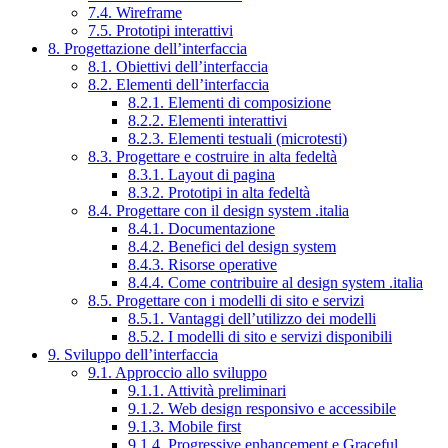
7.4. Wireframe
7.5. Prototipi interattivi
8. Progettazione dell’interfaccia
8.1. Obiettivi dell’interfaccia
8.2. Elementi dell’interfaccia
8.2.1. Elementi di composizione
8.2.2. Elementi interattivi
8.2.3. Elementi testuali (microtesti)
8.3. Progettare e costruire in alta fedeltà
8.3.1. Layout di pagina
8.3.2. Prototipi in alta fedeltà
8.4. Progettare con il design system .italia
8.4.1. Documentazione
8.4.2. Benefici del design system
8.4.3. Risorse operative
8.4.4. Come contribuire al design system .italia
8.5. Progettare con i modelli di sito e servizi
8.5.1. Vantaggi dell’utilizzo dei modelli
8.5.2. I modelli di sito e servizi disponibili
9. Sviluppo dell’interfaccia
9.1. Approccio allo sviluppo
9.1.1. Attività preliminari
9.1.2. Web design responsivo e accessibile
9.1.3. Mobile first
9.1.4. Progressive enhancement e Graceful