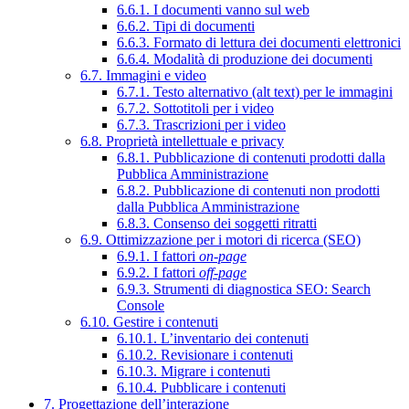
6.6.1. I documenti vanno sul web
6.6.2. Tipi di documenti
6.6.3. Formato di lettura dei documenti elettronici
6.6.4. Modalità di produzione dei documenti
6.7. Immagini e video
6.7.1. Testo alternativo (alt text) per le immagini
6.7.2. Sottotitoli per i video
6.7.3. Trascrizioni per i video
6.8. Proprietà intellettuale e privacy
6.8.1. Pubblicazione di contenuti prodotti dalla
Pubblica Amministrazione
6.8.2. Pubblicazione di contenuti non prodotti
dalla Pubblica Amministrazione
6.8.3. Consenso dei soggetti ritratti
6.9. Ottimizzazione per i motori di ricerca (SEO)
6.9.1. I fattori
on-page
6.9.2. I fattori
off-page
6.9.3. Strumenti di diagnostica SEO: Search
Console
6.10. Gestire i contenuti
6.10.1. L’inventario dei contenuti
6.10.2. Revisionare i contenuti
6.10.3. Migrare i contenuti
6.10.4. Pubblicare i contenuti
7. Progettazione dell’interazione