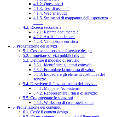
4.1.2. Questionari
4.1.3. Test di usabilità
4.1.4. Web analytics
4.1.5. Strumenti di mappatura dell’esperienza
utente
4.2. Ricerca secondaria
4.2.1. Ricerca documentale
4.2.2. Analisi benchmark
4.2.3. Valutazione euristica
5. Progettazione dei servizi
5.1. Cosa sono i servizi e il service design
5.2. Progettare servizi pubblici digitali
5.3. Definire il modello di servizio
5.3.1. Identificare gli attori coinvolti
5.3.2. Formulare la proposta di valore
5.3.3. Inquadrare gli elementi costitutivi del
servizio
5.4. Descrivere il funzionamento del servizio
5.4.1. Mappare l’ecosistema
5.4.2. Rappresentare i flussi di servizio
5.5. Co-progettare le soluzioni
5.5.1. Workshop di co-progettazione
6. Progettazione dei contenuti
6.1. Cos’è il content design
6.2. Ricerca utente sui contenuti e il linguaggio