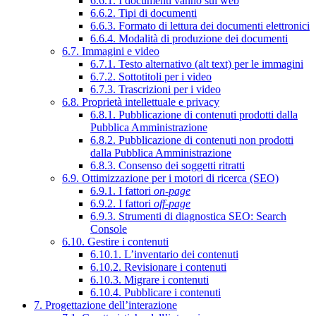
6.6.1. I documenti vanno sul web
6.6.2. Tipi di documenti
6.6.3. Formato di lettura dei documenti elettronici
6.6.4. Modalità di produzione dei documenti
6.7. Immagini e video
6.7.1. Testo alternativo (alt text) per le immagini
6.7.2. Sottotitoli per i video
6.7.3. Trascrizioni per i video
6.8. Proprietà intellettuale e privacy
6.8.1. Pubblicazione di contenuti prodotti dalla
Pubblica Amministrazione
6.8.2. Pubblicazione di contenuti non prodotti
dalla Pubblica Amministrazione
6.8.3. Consenso dei soggetti ritratti
6.9. Ottimizzazione per i motori di ricerca (SEO)
6.9.1. I fattori
on-page
6.9.2. I fattori
off-page
6.9.3. Strumenti di diagnostica SEO: Search
Console
6.10. Gestire i contenuti
6.10.1. L’inventario dei contenuti
6.10.2. Revisionare i contenuti
6.10.3. Migrare i contenuti
6.10.4. Pubblicare i contenuti
7. Progettazione dell’interazione