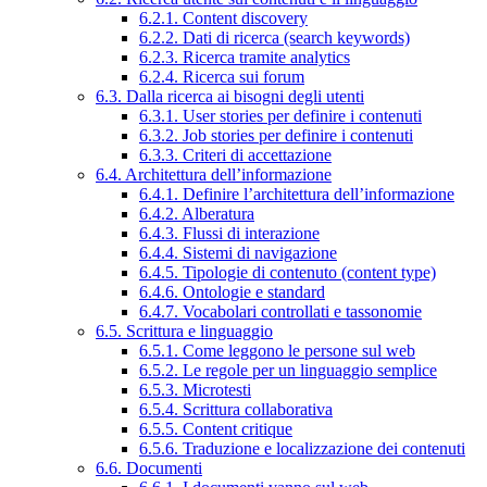
6.2.1. Content discovery
6.2.2. Dati di ricerca (search keywords)
6.2.3. Ricerca tramite analytics
6.2.4. Ricerca sui forum
6.3. Dalla ricerca ai bisogni degli utenti
6.3.1. User stories per definire i contenuti
6.3.2. Job stories per definire i contenuti
6.3.3. Criteri di accettazione
6.4. Architettura dell’informazione
6.4.1. Definire l’architettura dell’informazione
6.4.2. Alberatura
6.4.3. Flussi di interazione
6.4.4. Sistemi di navigazione
6.4.5. Tipologie di contenuto (content type)
6.4.6. Ontologie e standard
6.4.7. Vocabolari controllati e tassonomie
6.5. Scrittura e linguaggio
6.5.1. Come leggono le persone sul web
6.5.2. Le regole per un linguaggio semplice
6.5.3. Microtesti
6.5.4. Scrittura collaborativa
6.5.5. Content critique
6.5.6. Traduzione e localizzazione dei contenuti
6.6. Documenti