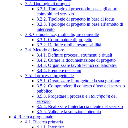
3.2. Tipologie di progetti
3.2.1. Tipologie di progetto in base agli attori
coinvolti nel servizio
3.2.2. Tipologie di progetto in base al focus
3.2.3. Tipologie di progetto in base all’ambito di
intervento
3.3. Competenze, ruoli e figure coinvolte
3.3.1. Coordinatore di progetto
3.3.2. Definire ruoli e responsabilità
3.4. Metodo di lavoro
3.4.1. Definire processi, strumenti e rituali
3.4.2. Curare la documentazione di progetto
3.4.3. Organizzare tavoli tecnici collaborativi
3.4.4. Prendere decisioni
3.5. Il processo progettuale
3.5.1. Organizzare il progetto e la sua gestione
3.5.2. Comprendere il contesto d’uso del servizio
pubblico
3.5.3. Progettare i processi e i
touchpoint
del
servizio
3.5.4. Realizzare l’interfaccia utente del servizio
3.5.5. Validare la soluzione ottenuta
4. Ricerca progettuale
4.1. Ricerca primaria
4.1.1. Interviste