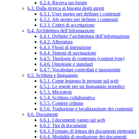
6.2.4. Ricerca sui forum
6.3. Dalla ricerca ai bisogni degli utenti
6.3.1. User stories per definire i contenuti
6.3.2. Job stories per definire i contenuti
6.3.3. Criteri di accettazione
6.4. Architettura dell’informazione
6.4.1. Definire l’architettura dell’informazione
6.4.2. Alberatura
6.4.3. Flussi di interazione
6.4.4. Sistemi di navigazione
6.4.5. Tipologie di contenuto (content type)
6.4.6. Ontologie e standard
6.4.7. Vocabolari controllati e tassonomie
6.5. Scrittura e linguaggio
6.5.1. Come leggono le persone sul web
6.5.2. Le regole per un linguaggio semplice
6.5.3. Microtesti
6.5.4. Scrittura collaborativa
6.5.5. Content critique
6.5.6. Traduzione e localizzazione dei contenuti
6.6. Documenti
6.6.1. I documenti vanno sul web
6.6.2. Tipi di documenti
6.6.3. Formato di lettura dei documenti elettronici
6.6.4. Modalità di produzione dei documenti