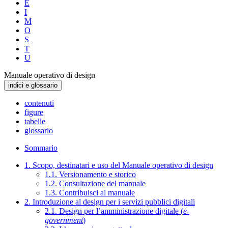
E
I
M
O
S
T
U
Manuale operativo di design
indici e glossario
contenuti
figure
tabelle
glossario
Sommario
1. Scopo, destinatari e uso del Manuale operativo di design
1.1. Versionamento e storico
1.2. Consultazione del manuale
1.3. Contribuisci al manuale
2. Introduzione al design per i servizi pubblici digitali
2.1. Design per l’amministrazione digitale (
e-
government
)