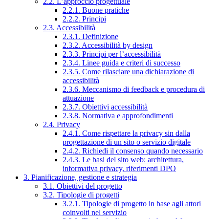
2.2. L’approccio progettuale
2.2.1. Buone pratiche
2.2.2. Principi
2.3. Accessibilità
2.3.1. Definizione
2.3.2. Accessibilità by design
2.3.3. Principi per l’accessibilità
2.3.4. Linee guida e criteri di successo
2.3.5. Come rilasciare una dichiarazione di
accessibilità
2.3.6. Meccanismo di feedback e procedura di
attuazione
2.3.7. Obiettivi accessibilità
2.3.8. Normativa e approfondimenti
2.4. Privacy
2.4.1. Come rispettare la privacy sin dalla
progettazione di un sito o servizio digitale
2.4.2. Richiedi il consenso quando necessario
2.4.3. Le basi del sito web: architettura,
informativa privacy, riferimenti DPO
3. Pianificazione, gestione e strategia
3.1. Obiettivi del progetto
3.2. Tipologie di progetti
3.2.1. Tipologie di progetto in base agli attori
coinvolti nel servizio