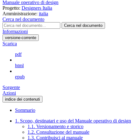
Manuale operativo di design
Progetto:
Designers Italia
Amministrazione:
italia
Cerca nel documento
Cerca nel documento
Informazioni
versione-corrente
Scarica
pdf
html
epub
Sorgente
Azioni
indice dei contenuti
Sommario
1. Scopo, destinatari e uso del Manuale operativo di design
1.1. Versionamento e storico
1.2. Consultazione del manuale
1.3. Contribuisci al manuale