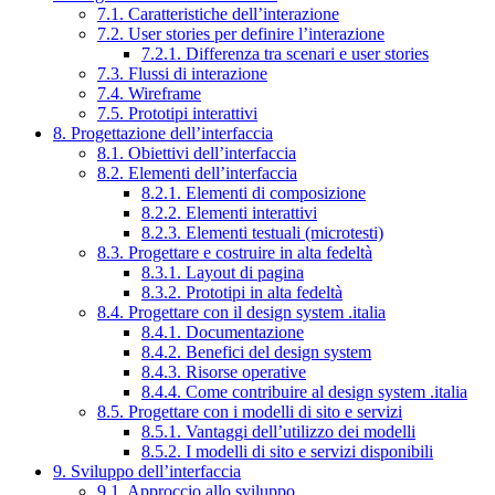
7.1. Caratteristiche dell’interazione
7.2. User stories per definire l’interazione
7.2.1. Differenza tra scenari e user stories
7.3. Flussi di interazione
7.4. Wireframe
7.5. Prototipi interattivi
8. Progettazione dell’interfaccia
8.1. Obiettivi dell’interfaccia
8.2. Elementi dell’interfaccia
8.2.1. Elementi di composizione
8.2.2. Elementi interattivi
8.2.3. Elementi testuali (microtesti)
8.3. Progettare e costruire in alta fedeltà
8.3.1. Layout di pagina
8.3.2. Prototipi in alta fedeltà
8.4. Progettare con il design system .italia
8.4.1. Documentazione
8.4.2. Benefici del design system
8.4.3. Risorse operative
8.4.4. Come contribuire al design system .italia
8.5. Progettare con i modelli di sito e servizi
8.5.1. Vantaggi dell’utilizzo dei modelli
8.5.2. I modelli di sito e servizi disponibili
9. Sviluppo dell’interfaccia
9.1. Approccio allo sviluppo