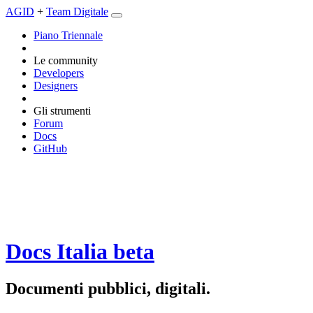
AGID
+
Team Digitale
Piano Triennale
Le community
Developers
Designers
Gli strumenti
Forum
Docs
GitHub
Docs Italia
beta
Documenti pubblici, digitali.