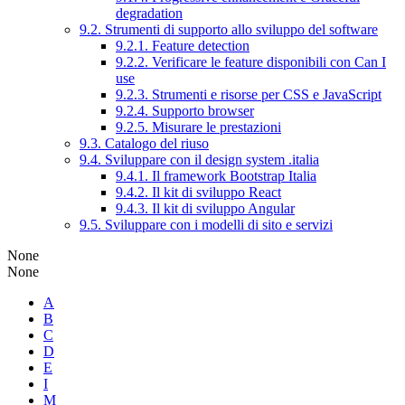
degradation
9.2. Strumenti di supporto allo sviluppo del software
9.2.1. Feature detection
9.2.2. Verificare le feature disponibili con Can I
use
9.2.3. Strumenti e risorse per CSS e JavaScript
9.2.4. Supporto browser
9.2.5. Misurare le prestazioni
9.3. Catalogo del riuso
9.4. Sviluppare con il design system .italia
9.4.1. Il framework Bootstrap Italia
9.4.2. Il kit di sviluppo React
9.4.3. Il kit di sviluppo Angular
9.5. Sviluppare con i modelli di sito e servizi
None
None
A
B
C
D
E
I
M