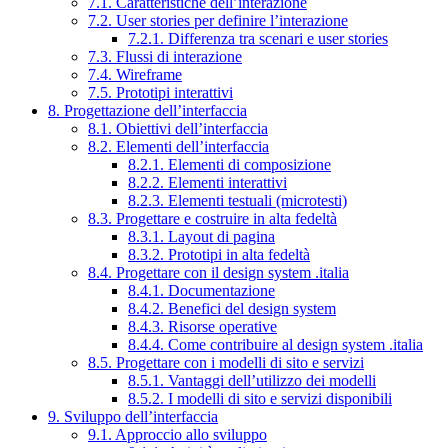
7.1. Caratteristiche dell’interazione
7.2. User stories per definire l’interazione
7.2.1. Differenza tra scenari e user stories
7.3. Flussi di interazione
7.4. Wireframe
7.5. Prototipi interattivi
8. Progettazione dell’interfaccia
8.1. Obiettivi dell’interfaccia
8.2. Elementi dell’interfaccia
8.2.1. Elementi di composizione
8.2.2. Elementi interattivi
8.2.3. Elementi testuali (microtesti)
8.3. Progettare e costruire in alta fedeltà
8.3.1. Layout di pagina
8.3.2. Prototipi in alta fedeltà
8.4. Progettare con il design system .italia
8.4.1. Documentazione
8.4.2. Benefici del design system
8.4.3. Risorse operative
8.4.4. Come contribuire al design system .italia
8.5. Progettare con i modelli di sito e servizi
8.5.1. Vantaggi dell’utilizzo dei modelli
8.5.2. I modelli di sito e servizi disponibili
9. Sviluppo dell’interfaccia
9.1. Approccio allo sviluppo