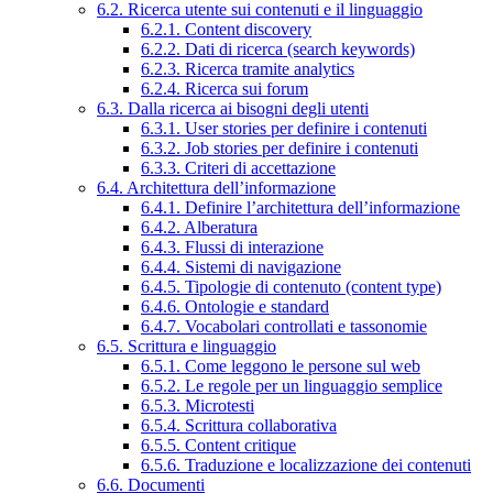
6.2. Ricerca utente sui contenuti e il linguaggio
6.2.1. Content discovery
6.2.2. Dati di ricerca (search keywords)
6.2.3. Ricerca tramite analytics
6.2.4. Ricerca sui forum
6.3. Dalla ricerca ai bisogni degli utenti
6.3.1. User stories per definire i contenuti
6.3.2. Job stories per definire i contenuti
6.3.3. Criteri di accettazione
6.4. Architettura dell’informazione
6.4.1. Definire l’architettura dell’informazione
6.4.2. Alberatura
6.4.3. Flussi di interazione
6.4.4. Sistemi di navigazione
6.4.5. Tipologie di contenuto (content type)
6.4.6. Ontologie e standard
6.4.7. Vocabolari controllati e tassonomie
6.5. Scrittura e linguaggio
6.5.1. Come leggono le persone sul web
6.5.2. Le regole per un linguaggio semplice
6.5.3. Microtesti
6.5.4. Scrittura collaborativa
6.5.5. Content critique
6.5.6. Traduzione e localizzazione dei contenuti
6.6. Documenti