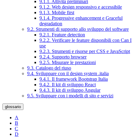
9.1.1. Attività preliminari
9.1.2. Web design responsivo e accessibile
9.1.3. Mobile first
9.1.4. Progressive enhancement e Graceful
degradation
9.2. Strumenti di supporto allo sviluppo del software
9.2.1. Feature detection
9.2.2. Verificare le feature disponibili con Can I
use
9.2.3. Strumenti e risorse per CSS e JavaScript
9.2.4. Supporto browser
9.2.5. Misurare le prestazioni
9.3. Catalogo del riuso
9.4. Sviluppare con il design system .italia
9.4.1. Il framework Bootstrap Italia
9.4.2. Il kit di sviluppo React
9.4.3. Il kit di sviluppo Angular
9.5. Sviluppare con i modelli di sito e servizi
glossario
A
B
C
D