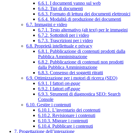
6.6.1. I documenti vanno sul web
6.6.2. Tipi di documenti
6.6.3. Formato di lettura dei documenti elettronici
6.6.4. Modalità di produzione dei documenti
6.7. Immagini e video
6.7.1. Testo alternativo (alt text) per le immagini
6.7.2. Sottotitoli per i video
6.7.3. Trascrizioni per i video
6.8. Proprietà intellettuale e privacy
6.8.1. Pubblicazione di contenuti prodotti dalla
Pubblica Amministrazione
6.8.2. Pubblicazione di contenuti non prodotti
dalla Pubblica Amministrazione
6.8.3. Consenso dei soggetti ritratti
6.9. Ottimizzazione per i motori di ricerca (SEO)
6.9.1. I fattori
on-page
6.9.2. I fattori
off-page
6.9.3. Strumenti di diagnostica SEO: Search
Console
6.10. Gestire i contenuti
6.10.1. L’inventario dei contenuti
6.10.2. Revisionare i contenuti
6.10.3. Migrare i contenuti
6.10.4. Pubblicare i contenuti
7. Progettazione dell’interazione