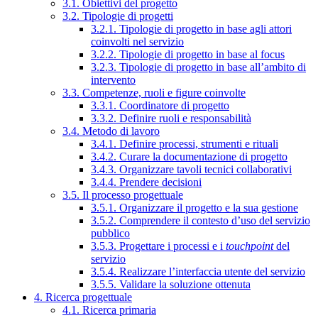
3.1. Obiettivi del progetto
3.2. Tipologie di progetti
3.2.1. Tipologie di progetto in base agli attori
coinvolti nel servizio
3.2.2. Tipologie di progetto in base al focus
3.2.3. Tipologie di progetto in base all’ambito di
intervento
3.3. Competenze, ruoli e figure coinvolte
3.3.1. Coordinatore di progetto
3.3.2. Definire ruoli e responsabilità
3.4. Metodo di lavoro
3.4.1. Definire processi, strumenti e rituali
3.4.2. Curare la documentazione di progetto
3.4.3. Organizzare tavoli tecnici collaborativi
3.4.4. Prendere decisioni
3.5. Il processo progettuale
3.5.1. Organizzare il progetto e la sua gestione
3.5.2. Comprendere il contesto d’uso del servizio
pubblico
3.5.3. Progettare i processi e i
touchpoint
del
servizio
3.5.4. Realizzare l’interfaccia utente del servizio
3.5.5. Validare la soluzione ottenuta
4. Ricerca progettuale
4.1. Ricerca primaria