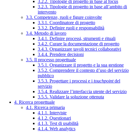
3.2.2. Tipologie di progetto in base al focus
3.2.3. Tipologie di progetto in base all’ambito di
intervento
3.3. Competenze, ruoli e figure coinvolte
3.3.1. Coordinatore di progetto
3.3.2. Definire ruoli e responsabilità
3.4. Metodo di lavoro
3.4.1. Definire processi, strumenti e rituali
3.4.2. Curare la documentazione di progetto
3.4.3. Organizzare tavoli tecnici collaborativi
3.4.4. Prendere decisioni
3.5. Il processo progettuale
3.5.1. Organizzare il progetto e la sua gestione
3.5.2. Comprendere il contesto d’uso del servizio
pubblico
3.5.3. Progettare i processi e i
touchpoint
del
servizio
3.5.4. Realizzare l’interfaccia utente del servizio
3.5.5. Validare la soluzione ottenuta
4. Ricerca progettuale
4.1. Ricerca primaria
4.1.1. Interviste
4.1.2. Questionari
4.1.3. Test di usabilità
4.1.4. Web analytics