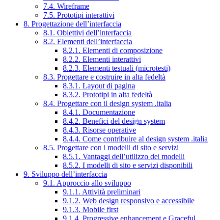
7.4. Wireframe
7.5. Prototipi interattivi
8. Progettazione dell’interfaccia
8.1. Obiettivi dell’interfaccia
8.2. Elementi dell’interfaccia
8.2.1. Elementi di composizione
8.2.2. Elementi interattivi
8.2.3. Elementi testuali (microtesti)
8.3. Progettare e costruire in alta fedeltà
8.3.1. Layout di pagina
8.3.2. Prototipi in alta fedeltà
8.4. Progettare con il design system .italia
8.4.1. Documentazione
8.4.2. Benefici del design system
8.4.3. Risorse operative
8.4.4. Come contribuire al design system .italia
8.5. Progettare con i modelli di sito e servizi
8.5.1. Vantaggi dell’utilizzo dei modelli
8.5.2. I modelli di sito e servizi disponibili
9. Sviluppo dell’interfaccia
9.1. Approccio allo sviluppo
9.1.1. Attività preliminari
9.1.2. Web design responsivo e accessibile
9.1.3. Mobile first
9.1.4. Progressive enhancement e Graceful