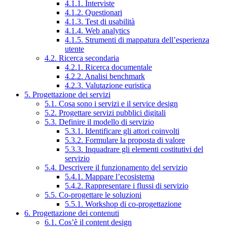
4.1.1. Interviste
4.1.2. Questionari
4.1.3. Test di usabilità
4.1.4. Web analytics
4.1.5. Strumenti di mappatura dell’esperienza
utente
4.2. Ricerca secondaria
4.2.1. Ricerca documentale
4.2.2. Analisi benchmark
4.2.3. Valutazione euristica
5. Progettazione dei servizi
5.1. Cosa sono i servizi e il service design
5.2. Progettare servizi pubblici digitali
5.3. Definire il modello di servizio
5.3.1. Identificare gli attori coinvolti
5.3.2. Formulare la proposta di valore
5.3.3. Inquadrare gli elementi costitutivi del
servizio
5.4. Descrivere il funzionamento del servizio
5.4.1. Mappare l’ecosistema
5.4.2. Rappresentare i flussi di servizio
5.5. Co-progettare le soluzioni
5.5.1. Workshop di co-progettazione
6. Progettazione dei contenuti
6.1. Cos’è il content design