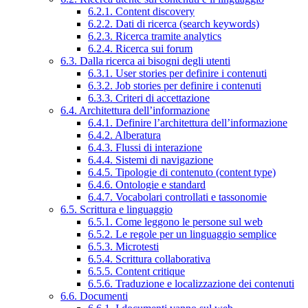
6.2.1. Content discovery
6.2.2. Dati di ricerca (search keywords)
6.2.3. Ricerca tramite analytics
6.2.4. Ricerca sui forum
6.3. Dalla ricerca ai bisogni degli utenti
6.3.1. User stories per definire i contenuti
6.3.2. Job stories per definire i contenuti
6.3.3. Criteri di accettazione
6.4. Architettura dell’informazione
6.4.1. Definire l’architettura dell’informazione
6.4.2. Alberatura
6.4.3. Flussi di interazione
6.4.4. Sistemi di navigazione
6.4.5. Tipologie di contenuto (content type)
6.4.6. Ontologie e standard
6.4.7. Vocabolari controllati e tassonomie
6.5. Scrittura e linguaggio
6.5.1. Come leggono le persone sul web
6.5.2. Le regole per un linguaggio semplice
6.5.3. Microtesti
6.5.4. Scrittura collaborativa
6.5.5. Content critique
6.5.6. Traduzione e localizzazione dei contenuti
6.6. Documenti