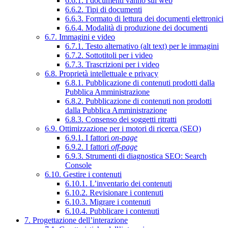
6.6.1. I documenti vanno sul web
6.6.2. Tipi di documenti
6.6.3. Formato di lettura dei documenti elettronici
6.6.4. Modalità di produzione dei documenti
6.7. Immagini e video
6.7.1. Testo alternativo (alt text) per le immagini
6.7.2. Sottotitoli per i video
6.7.3. Trascrizioni per i video
6.8. Proprietà intellettuale e privacy
6.8.1. Pubblicazione di contenuti prodotti dalla
Pubblica Amministrazione
6.8.2. Pubblicazione di contenuti non prodotti
dalla Pubblica Amministrazione
6.8.3. Consenso dei soggetti ritratti
6.9. Ottimizzazione per i motori di ricerca (SEO)
6.9.1. I fattori
on-page
6.9.2. I fattori
off-page
6.9.3. Strumenti di diagnostica SEO: Search
Console
6.10. Gestire i contenuti
6.10.1. L’inventario dei contenuti
6.10.2. Revisionare i contenuti
6.10.3. Migrare i contenuti
6.10.4. Pubblicare i contenuti
7. Progettazione dell’interazione