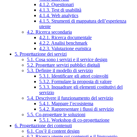
4.1.2. Questionari
4.1.3. Test di usabilità
4.1.4. Web analytics
4.1.5. Strumenti di mappatura dell’esperienza
utente
4.2. Ricerca secondaria
4.2.1. Ricerca documentale
4.2.2. Analisi benchmark
4.2.3. Valutazione euristica
5. Progettazione dei servizi
5.1. Cosa sono i servizi e il service design
5.2. Progettare servizi pubblici digitali
5.3. Definire il modello di servizio
5.3.1. Identificare gli attori coinvolti
5.3.2. Formulare la proposta di valore
5.3.3. Inquadrare gli elementi costitutivi del
servizio
5.4. Descrivere il funzionamento del servizio
5.4.1. Mappare l’ecosistema
5.4.2. Rappresentare i flussi di servizio
5.5. Co-progettare le soluzioni
5.5.1. Workshop di co-progettazione
6. Progettazione dei contenuti
6.1. Cos’è il content design
6.2. Ricerca utente sui contenuti e il linguaggio