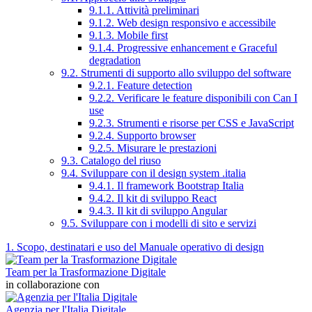
9.1.1. Attività preliminari
9.1.2. Web design responsivo e accessibile
9.1.3. Mobile first
9.1.4. Progressive enhancement e Graceful
degradation
9.2. Strumenti di supporto allo sviluppo del software
9.2.1. Feature detection
9.2.2. Verificare le feature disponibili con Can I
use
9.2.3. Strumenti e risorse per CSS e JavaScript
9.2.4. Supporto browser
9.2.5. Misurare le prestazioni
9.3. Catalogo del riuso
9.4. Sviluppare con il design system .italia
9.4.1. Il framework Bootstrap Italia
9.4.2. Il kit di sviluppo React
9.4.3. Il kit di sviluppo Angular
9.5. Sviluppare con i modelli di sito e servizi
1. Scopo, destinatari e uso del Manuale operativo di design
Team per la Trasformazione Digitale
in collaborazione con
Agenzia per l'Italia Digitale