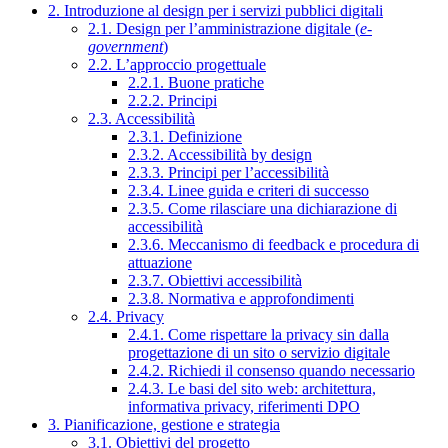
2. Introduzione al design per i servizi pubblici digitali
2.1. Design per l’amministrazione digitale (
e-
government
)
2.2. L’approccio progettuale
2.2.1. Buone pratiche
2.2.2. Principi
2.3. Accessibilità
2.3.1. Definizione
2.3.2. Accessibilità by design
2.3.3. Principi per l’accessibilità
2.3.4. Linee guida e criteri di successo
2.3.5. Come rilasciare una dichiarazione di
accessibilità
2.3.6. Meccanismo di feedback e procedura di
attuazione
2.3.7. Obiettivi accessibilità
2.3.8. Normativa e approfondimenti
2.4. Privacy
2.4.1. Come rispettare la privacy sin dalla
progettazione di un sito o servizio digitale
2.4.2. Richiedi il consenso quando necessario
2.4.3. Le basi del sito web: architettura,
informativa privacy, riferimenti DPO
3. Pianificazione, gestione e strategia
3.1. Obiettivi del progetto