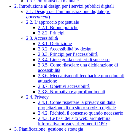
1.3. Contribuisci al manuale
2. Introduzione al design per i servizi pubblici digitali
2.1. Design per l’amministrazione digitale (
e-
government
)
2.2. L’approccio progettuale
2.2.1. Buone pratiche
2.2.2. Principi
2.3. Accessibilità
2.3.1. Definizione
2.3.2. Accessibilità by design
2.3.3. Principi per l’accessibilità
2.3.4. Linee guida e criteri di successo
2.3.5. Come rilasciare una dichiarazione di
accessibilità
2.3.6. Meccanismo di feedback e procedura di
attuazione
2.3.7. Obiettivi accessibilità
2.3.8. Normativa e approfondimenti
2.4. Privacy
2.4.1. Come rispettare la privacy sin dalla
progettazione di un sito o servizio digitale
2.4.2. Richiedi il consenso quando necessario
2.4.3. Le basi del sito web: architettura,
informativa privacy, riferimenti DPO
3. Pianificazione, gestione e strategia