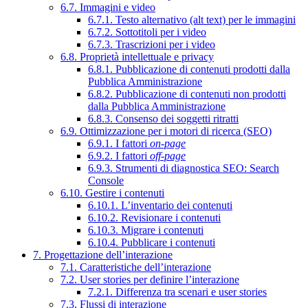
6.7. Immagini e video
6.7.1. Testo alternativo (alt text) per le immagini
6.7.2. Sottotitoli per i video
6.7.3. Trascrizioni per i video
6.8. Proprietà intellettuale e privacy
6.8.1. Pubblicazione di contenuti prodotti dalla
Pubblica Amministrazione
6.8.2. Pubblicazione di contenuti non prodotti
dalla Pubblica Amministrazione
6.8.3. Consenso dei soggetti ritratti
6.9. Ottimizzazione per i motori di ricerca (SEO)
6.9.1. I fattori
on-page
6.9.2. I fattori
off-page
6.9.3. Strumenti di diagnostica SEO: Search
Console
6.10. Gestire i contenuti
6.10.1. L’inventario dei contenuti
6.10.2. Revisionare i contenuti
6.10.3. Migrare i contenuti
6.10.4. Pubblicare i contenuti
7. Progettazione dell’interazione
7.1. Caratteristiche dell’interazione
7.2. User stories per definire l’interazione
7.2.1. Differenza tra scenari e user stories
7.3. Flussi di interazione