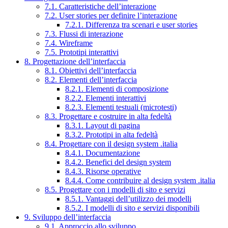
7.1. Caratteristiche dell’interazione
7.2. User stories per definire l’interazione
7.2.1. Differenza tra scenari e user stories
7.3. Flussi di interazione
7.4. Wireframe
7.5. Prototipi interattivi
8. Progettazione dell’interfaccia
8.1. Obiettivi dell’interfaccia
8.2. Elementi dell’interfaccia
8.2.1. Elementi di composizione
8.2.2. Elementi interattivi
8.2.3. Elementi testuali (microtesti)
8.3. Progettare e costruire in alta fedeltà
8.3.1. Layout di pagina
8.3.2. Prototipi in alta fedeltà
8.4. Progettare con il design system .italia
8.4.1. Documentazione
8.4.2. Benefici del design system
8.4.3. Risorse operative
8.4.4. Come contribuire al design system .italia
8.5. Progettare con i modelli di sito e servizi
8.5.1. Vantaggi dell’utilizzo dei modelli
8.5.2. I modelli di sito e servizi disponibili
9. Sviluppo dell’interfaccia
9.1. Approccio allo sviluppo