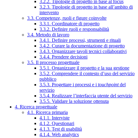
3.2.2. Tipologie di progetto in base al focus
3.2.3. Tipologie di progetto in base all’ambito di
intervento
3.3. Competenze, ruoli e figure coinvolte
3.3.1. Coordinatore di progetto
3.3.2. Definire ruoli e responsabilità
3.4. Metodo di lavoro
3.4.1. Definire processi, strumenti e rituali
3.4.2. Curare la documentazione di progetto
3.4.3. Organizzare tavoli tecnici collaborativi
3.4.4. Prendere decisioni
3.5. Il processo progettuale
3.5.1. Organizzare il progetto e la sua gestione
3.5.2. Comprendere il contesto d’uso del servizio
pubblico
3.5.3. Progettare i processi e i
touchpoint
del
servizio
3.5.4. Realizzare l’interfaccia utente del servizio
3.5.5. Validare la soluzione ottenuta
4. Ricerca progettuale
4.1. Ricerca primaria
4.1.1. Interviste
4.1.2. Questionari
4.1.3. Test di usabilità
4.1.4. Web analytics