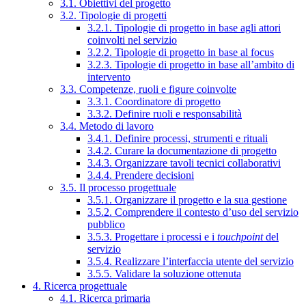
3.1. Obiettivi del progetto
3.2. Tipologie di progetti
3.2.1. Tipologie di progetto in base agli attori
coinvolti nel servizio
3.2.2. Tipologie di progetto in base al focus
3.2.3. Tipologie di progetto in base all’ambito di
intervento
3.3. Competenze, ruoli e figure coinvolte
3.3.1. Coordinatore di progetto
3.3.2. Definire ruoli e responsabilità
3.4. Metodo di lavoro
3.4.1. Definire processi, strumenti e rituali
3.4.2. Curare la documentazione di progetto
3.4.3. Organizzare tavoli tecnici collaborativi
3.4.4. Prendere decisioni
3.5. Il processo progettuale
3.5.1. Organizzare il progetto e la sua gestione
3.5.2. Comprendere il contesto d’uso del servizio
pubblico
3.5.3. Progettare i processi e i
touchpoint
del
servizio
3.5.4. Realizzare l’interfaccia utente del servizio
3.5.5. Validare la soluzione ottenuta
4. Ricerca progettuale
4.1. Ricerca primaria