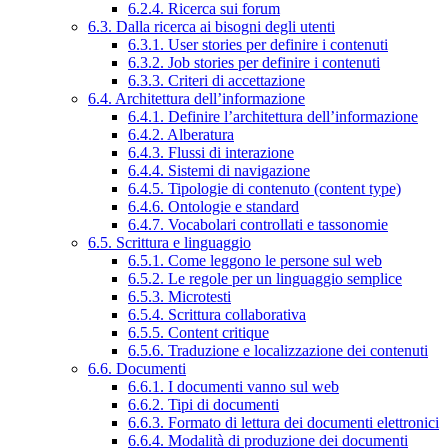
6.2.4. Ricerca sui forum
6.3. Dalla ricerca ai bisogni degli utenti
6.3.1. User stories per definire i contenuti
6.3.2. Job stories per definire i contenuti
6.3.3. Criteri di accettazione
6.4. Architettura dell’informazione
6.4.1. Definire l’architettura dell’informazione
6.4.2. Alberatura
6.4.3. Flussi di interazione
6.4.4. Sistemi di navigazione
6.4.5. Tipologie di contenuto (content type)
6.4.6. Ontologie e standard
6.4.7. Vocabolari controllati e tassonomie
6.5. Scrittura e linguaggio
6.5.1. Come leggono le persone sul web
6.5.2. Le regole per un linguaggio semplice
6.5.3. Microtesti
6.5.4. Scrittura collaborativa
6.5.5. Content critique
6.5.6. Traduzione e localizzazione dei contenuti
6.6. Documenti
6.6.1. I documenti vanno sul web
6.6.2. Tipi di documenti
6.6.3. Formato di lettura dei documenti elettronici
6.6.4. Modalità di produzione dei documenti