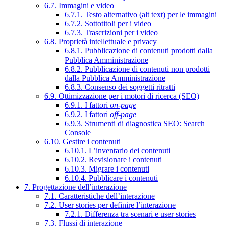
6.7. Immagini e video
6.7.1. Testo alternativo (alt text) per le immagini
6.7.2. Sottotitoli per i video
6.7.3. Trascrizioni per i video
6.8. Proprietà intellettuale e privacy
6.8.1. Pubblicazione di contenuti prodotti dalla
Pubblica Amministrazione
6.8.2. Pubblicazione di contenuti non prodotti
dalla Pubblica Amministrazione
6.8.3. Consenso dei soggetti ritratti
6.9. Ottimizzazione per i motori di ricerca (SEO)
6.9.1. I fattori
on-page
6.9.2. I fattori
off-page
6.9.3. Strumenti di diagnostica SEO: Search
Console
6.10. Gestire i contenuti
6.10.1. L’inventario dei contenuti
6.10.2. Revisionare i contenuti
6.10.3. Migrare i contenuti
6.10.4. Pubblicare i contenuti
7. Progettazione dell’interazione
7.1. Caratteristiche dell’interazione
7.2. User stories per definire l’interazione
7.2.1. Differenza tra scenari e user stories
7.3. Flussi di interazione