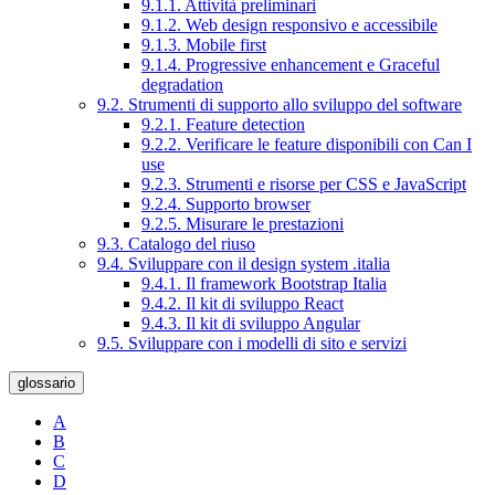
9.1.1. Attività preliminari
9.1.2. Web design responsivo e accessibile
9.1.3. Mobile first
9.1.4. Progressive enhancement e Graceful
degradation
9.2. Strumenti di supporto allo sviluppo del software
9.2.1. Feature detection
9.2.2. Verificare le feature disponibili con Can I
use
9.2.3. Strumenti e risorse per CSS e JavaScript
9.2.4. Supporto browser
9.2.5. Misurare le prestazioni
9.3. Catalogo del riuso
9.4. Sviluppare con il design system .italia
9.4.1. Il framework Bootstrap Italia
9.4.2. Il kit di sviluppo React
9.4.3. Il kit di sviluppo Angular
9.5. Sviluppare con i modelli di sito e servizi
glossario
A
B
C
D