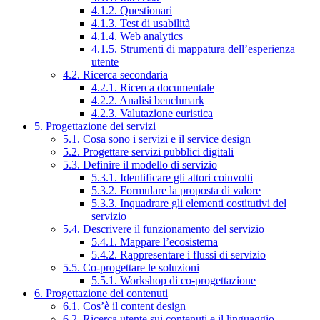
4.1.2. Questionari
4.1.3. Test di usabilità
4.1.4. Web analytics
4.1.5. Strumenti di mappatura dell’esperienza
utente
4.2. Ricerca secondaria
4.2.1. Ricerca documentale
4.2.2. Analisi benchmark
4.2.3. Valutazione euristica
5. Progettazione dei servizi
5.1. Cosa sono i servizi e il service design
5.2. Progettare servizi pubblici digitali
5.3. Definire il modello di servizio
5.3.1. Identificare gli attori coinvolti
5.3.2. Formulare la proposta di valore
5.3.3. Inquadrare gli elementi costitutivi del
servizio
5.4. Descrivere il funzionamento del servizio
5.4.1. Mappare l’ecosistema
5.4.2. Rappresentare i flussi di servizio
5.5. Co-progettare le soluzioni
5.5.1. Workshop di co-progettazione
6. Progettazione dei contenuti
6.1. Cos’è il content design
6.2. Ricerca utente sui contenuti e il linguaggio