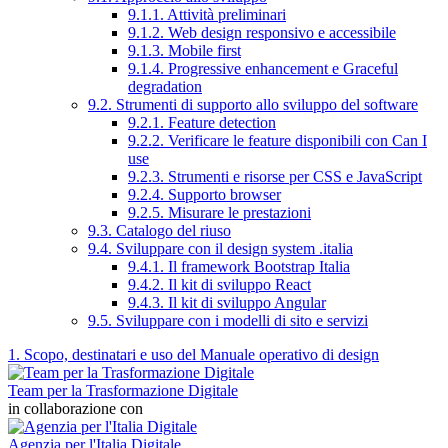
9.1.1. Attività preliminari
9.1.2. Web design responsivo e accessibile
9.1.3. Mobile first
9.1.4. Progressive enhancement e Graceful
degradation
9.2. Strumenti di supporto allo sviluppo del software
9.2.1. Feature detection
9.2.2. Verificare le feature disponibili con Can I
use
9.2.3. Strumenti e risorse per CSS e JavaScript
9.2.4. Supporto browser
9.2.5. Misurare le prestazioni
9.3. Catalogo del riuso
9.4. Sviluppare con il design system .italia
9.4.1. Il framework Bootstrap Italia
9.4.2. Il kit di sviluppo React
9.4.3. Il kit di sviluppo Angular
9.5. Sviluppare con i modelli di sito e servizi
1. Scopo, destinatari e uso del Manuale operativo di design
Team per la Trasformazione Digitale
in collaborazione con
Agenzia per l'Italia Digitale