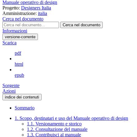
Manuale operativo di design
Progetto:
Designers Italia
Amministrazione:
italia
Cerca nel documento
Cerca nel documento
Informazioni
versione-corrente
Scarica
pdf
html
epub
Sorgente
Azioni
indice dei contenuti
Sommario
1. Scopo, destinatari e uso del Manuale operativo di design
1.1. Versionamento e storico
1.2. Consultazione del manuale
1.3. Contribuisci al manuale