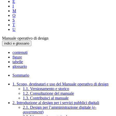
E
I
M
O
S
T
U
Manuale operativo di design
indici e glossario
contenuti
figure
tabelle
glossario
Sommario
1. Scopo, destinatari e uso del Manuale operativo di design
1.1. Versionamento e storico
1.2. Consultazione del manuale
1.3. Contribuisci al manuale
2. Introduzione al design per i servizi pubblici digitali
2.1. Design per l’amministrazione digitale (
e-
government
)