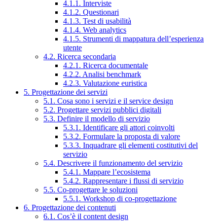
4.1.1. Interviste
4.1.2. Questionari
4.1.3. Test di usabilità
4.1.4. Web analytics
4.1.5. Strumenti di mappatura dell’esperienza
utente
4.2. Ricerca secondaria
4.2.1. Ricerca documentale
4.2.2. Analisi benchmark
4.2.3. Valutazione euristica
5. Progettazione dei servizi
5.1. Cosa sono i servizi e il service design
5.2. Progettare servizi pubblici digitali
5.3. Definire il modello di servizio
5.3.1. Identificare gli attori coinvolti
5.3.2. Formulare la proposta di valore
5.3.3. Inquadrare gli elementi costitutivi del
servizio
5.4. Descrivere il funzionamento del servizio
5.4.1. Mappare l’ecosistema
5.4.2. Rappresentare i flussi di servizio
5.5. Co-progettare le soluzioni
5.5.1. Workshop di co-progettazione
6. Progettazione dei contenuti
6.1. Cos’è il content design