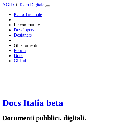
AGID
+
Team Digitale
Piano Triennale
Le community
Developers
Designers
Gli strumenti
Forum
Docs
GitHub
Docs Italia
beta
Documenti pubblici, digitali.