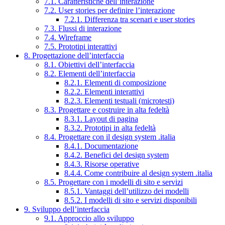
7.1. Caratteristiche dell’interazione
7.2. User stories per definire l’interazione
7.2.1. Differenza tra scenari e user stories
7.3. Flussi di interazione
7.4. Wireframe
7.5. Prototipi interattivi
8. Progettazione dell’interfaccia
8.1. Obiettivi dell’interfaccia
8.2. Elementi dell’interfaccia
8.2.1. Elementi di composizione
8.2.2. Elementi interattivi
8.2.3. Elementi testuali (microtesti)
8.3. Progettare e costruire in alta fedeltà
8.3.1. Layout di pagina
8.3.2. Prototipi in alta fedeltà
8.4. Progettare con il design system .italia
8.4.1. Documentazione
8.4.2. Benefici del design system
8.4.3. Risorse operative
8.4.4. Come contribuire al design system .italia
8.5. Progettare con i modelli di sito e servizi
8.5.1. Vantaggi dell’utilizzo dei modelli
8.5.2. I modelli di sito e servizi disponibili
9. Sviluppo dell’interfaccia
9.1. Approccio allo sviluppo