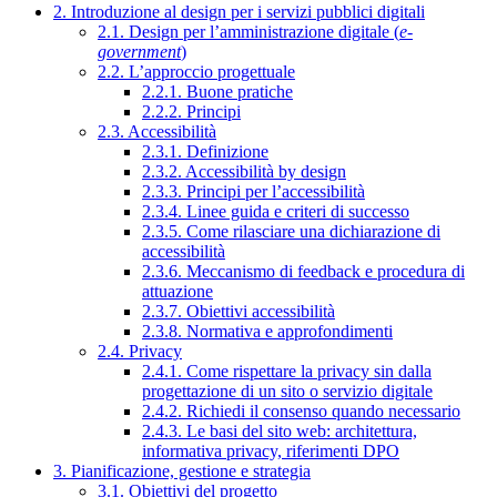
2. Introduzione al design per i servizi pubblici digitali
2.1. Design per l’amministrazione digitale (
e-
government
)
2.2. L’approccio progettuale
2.2.1. Buone pratiche
2.2.2. Principi
2.3. Accessibilità
2.3.1. Definizione
2.3.2. Accessibilità by design
2.3.3. Principi per l’accessibilità
2.3.4. Linee guida e criteri di successo
2.3.5. Come rilasciare una dichiarazione di
accessibilità
2.3.6. Meccanismo di feedback e procedura di
attuazione
2.3.7. Obiettivi accessibilità
2.3.8. Normativa e approfondimenti
2.4. Privacy
2.4.1. Come rispettare la privacy sin dalla
progettazione di un sito o servizio digitale
2.4.2. Richiedi il consenso quando necessario
2.4.3. Le basi del sito web: architettura,
informativa privacy, riferimenti DPO
3. Pianificazione, gestione e strategia
3.1. Obiettivi del progetto