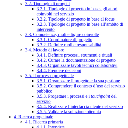
3.2. Tipologie di progetti
3.2.1. Tipologie di progetto in base agli attori
coinvolti nel servizio
3.2.2. Tipologie di progetto in base al focus
3.2.3. Tipologie di progetto in base all’ambito di
intervento
3.3. Competenze, ruoli e figure coinvolte
3.3.1. Coordinatore di progetto
3.3.2. Definire ruoli e responsabilità
3.4. Metodo di lavoro
3.4.1. Definire processi, strumenti e rituali
3.4.2. Curare la documentazione di progetto
3.4.3. Organizzare tavoli tecnici collaborativi
3.4.4. Prendere decisioni
3.5. Il processo progettuale
3.5.1. Organizzare il progetto e la sua gestione
3.5.2. Comprendere il contesto d’uso del servizio
pubblico
3.5.3. Progettare i processi e i
touchpoint
del
servizio
3.5.4. Realizzare l’interfaccia utente del servizio
3.5.5. Validare la soluzione ottenuta
4. Ricerca progettuale
4.1. Ricerca primaria
4.1.1. Interviste