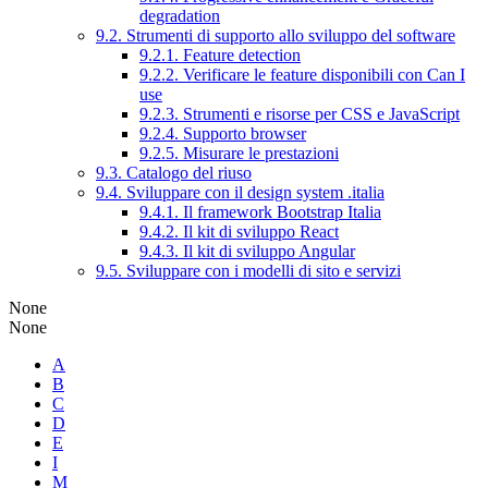
degradation
9.2. Strumenti di supporto allo sviluppo del software
9.2.1. Feature detection
9.2.2. Verificare le feature disponibili con Can I
use
9.2.3. Strumenti e risorse per CSS e JavaScript
9.2.4. Supporto browser
9.2.5. Misurare le prestazioni
9.3. Catalogo del riuso
9.4. Sviluppare con il design system .italia
9.4.1. Il framework Bootstrap Italia
9.4.2. Il kit di sviluppo React
9.4.3. Il kit di sviluppo Angular
9.5. Sviluppare con i modelli di sito e servizi
None
None
A
B
C
D
E
I
M