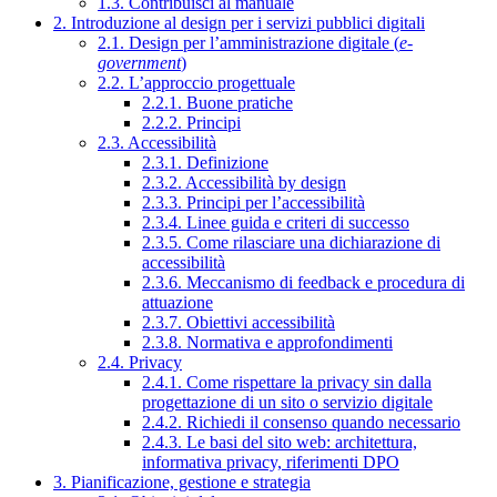
1.3. Contribuisci al manuale
2. Introduzione al design per i servizi pubblici digitali
2.1. Design per l’amministrazione digitale (
e-
government
)
2.2. L’approccio progettuale
2.2.1. Buone pratiche
2.2.2. Principi
2.3. Accessibilità
2.3.1. Definizione
2.3.2. Accessibilità by design
2.3.3. Principi per l’accessibilità
2.3.4. Linee guida e criteri di successo
2.3.5. Come rilasciare una dichiarazione di
accessibilità
2.3.6. Meccanismo di feedback e procedura di
attuazione
2.3.7. Obiettivi accessibilità
2.3.8. Normativa e approfondimenti
2.4. Privacy
2.4.1. Come rispettare la privacy sin dalla
progettazione di un sito o servizio digitale
2.4.2. Richiedi il consenso quando necessario
2.4.3. Le basi del sito web: architettura,
informativa privacy, riferimenti DPO
3. Pianificazione, gestione e strategia