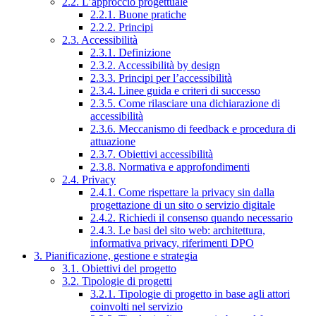
2.2. L’approccio progettuale
2.2.1. Buone pratiche
2.2.2. Principi
2.3. Accessibilità
2.3.1. Definizione
2.3.2. Accessibilità by design
2.3.3. Principi per l’accessibilità
2.3.4. Linee guida e criteri di successo
2.3.5. Come rilasciare una dichiarazione di
accessibilità
2.3.6. Meccanismo di feedback e procedura di
attuazione
2.3.7. Obiettivi accessibilità
2.3.8. Normativa e approfondimenti
2.4. Privacy
2.4.1. Come rispettare la privacy sin dalla
progettazione di un sito o servizio digitale
2.4.2. Richiedi il consenso quando necessario
2.4.3. Le basi del sito web: architettura,
informativa privacy, riferimenti DPO
3. Pianificazione, gestione e strategia
3.1. Obiettivi del progetto
3.2. Tipologie di progetti
3.2.1. Tipologie di progetto in base agli attori
coinvolti nel servizio