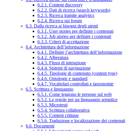
6.2.1. Content discovery
6.2.2. Dati di ricerca (search keywords)
6.2.3. Ricerca tramite analytics
6.2.4. Ricerca sui forum
6.3. Dalla ricerca ai bisogni degli utenti
6.3.1. User stories per definire i contenuti
6.3.2. Job stories per definire i contenuti
6.3.3. Criteri di accettazione
6.4. Architettura dell’informazione
6.4.1. Definire l’architettura dell’informazione
6.4.2. Alberatura
6.4.3. Flussi di interazione
6.4.4. Sistemi di navigazione
6.4.5. Tipologie di contenuto (content type)
6.4.6. Ontologie e standard
6.4.7. Vocabolari controllati e tassonomie
6.5. Scrittura e linguaggio
6.5.1. Come leggono le persone sul web
6.5.2. Le regole per un linguaggio semplice
6.5.3. Microtesti
6.5.4. Scrittura collaborativa
6.5.5. Content critique
6.5.6. Traduzione e localizzazione dei contenuti
6.6. Documenti