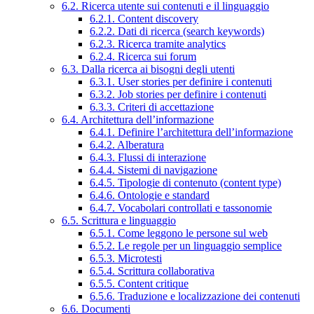
6.2. Ricerca utente sui contenuti e il linguaggio
6.2.1. Content discovery
6.2.2. Dati di ricerca (search keywords)
6.2.3. Ricerca tramite analytics
6.2.4. Ricerca sui forum
6.3. Dalla ricerca ai bisogni degli utenti
6.3.1. User stories per definire i contenuti
6.3.2. Job stories per definire i contenuti
6.3.3. Criteri di accettazione
6.4. Architettura dell’informazione
6.4.1. Definire l’architettura dell’informazione
6.4.2. Alberatura
6.4.3. Flussi di interazione
6.4.4. Sistemi di navigazione
6.4.5. Tipologie di contenuto (content type)
6.4.6. Ontologie e standard
6.4.7. Vocabolari controllati e tassonomie
6.5. Scrittura e linguaggio
6.5.1. Come leggono le persone sul web
6.5.2. Le regole per un linguaggio semplice
6.5.3. Microtesti
6.5.4. Scrittura collaborativa
6.5.5. Content critique
6.5.6. Traduzione e localizzazione dei contenuti
6.6. Documenti