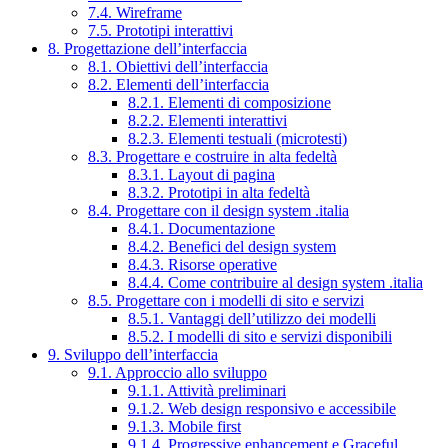
7.4. Wireframe
7.5. Prototipi interattivi
8. Progettazione dell’interfaccia
8.1. Obiettivi dell’interfaccia
8.2. Elementi dell’interfaccia
8.2.1. Elementi di composizione
8.2.2. Elementi interattivi
8.2.3. Elementi testuali (microtesti)
8.3. Progettare e costruire in alta fedeltà
8.3.1. Layout di pagina
8.3.2. Prototipi in alta fedeltà
8.4. Progettare con il design system .italia
8.4.1. Documentazione
8.4.2. Benefici del design system
8.4.3. Risorse operative
8.4.4. Come contribuire al design system .italia
8.5. Progettare con i modelli di sito e servizi
8.5.1. Vantaggi dell’utilizzo dei modelli
8.5.2. I modelli di sito e servizi disponibili
9. Sviluppo dell’interfaccia
9.1. Approccio allo sviluppo
9.1.1. Attività preliminari
9.1.2. Web design responsivo e accessibile
9.1.3. Mobile first
9.1.4. Progressive enhancement e Graceful