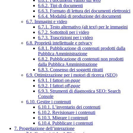
6.6.1. I documenti vanno sul web
6.6.2. Tipi di documenti
6.6.3. Formato di lettura dei documenti elettronici
6.6.4. Modalità di produzione dei documenti
6.7. Immagini e video
6.7.1. Testo alternativo (alt text) per le immagini
6.7.2. Sottotitoli per i video
6.7.3. Trascrizioni per i video
6.8. Proprietà intellettuale e privacy
6.8.1. Pubblicazione di contenuti prodotti dalla
Pubblica Amministrazione
6.8.2. Pubblicazione di contenuti non prodotti
dalla Pubblica Amministrazione
6.8.3. Consenso dei soggetti ritratti
6.9. Ottimizzazione per i motori di ricerca (SEO)
6.9.1. I fattori
on-page
6.9.2. I fattori
off-page
6.9.3. Strumenti di diagnostica SEO: Search
Console
6.10. Gestire i contenuti
6.10.1. L’inventario dei contenuti
6.10.2. Revisionare i contenuti
6.10.3. Migrare i contenuti
6.10.4. Pubblicare i contenuti
7. Progettazione dell’interazione