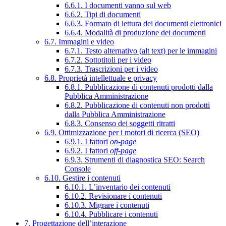
6.6.1. I documenti vanno sul web
6.6.2. Tipi di documenti
6.6.3. Formato di lettura dei documenti elettronici
6.6.4. Modalità di produzione dei documenti
6.7. Immagini e video
6.7.1. Testo alternativo (alt text) per le immagini
6.7.2. Sottotitoli per i video
6.7.3. Trascrizioni per i video
6.8. Proprietà intellettuale e privacy
6.8.1. Pubblicazione di contenuti prodotti dalla
Pubblica Amministrazione
6.8.2. Pubblicazione di contenuti non prodotti
dalla Pubblica Amministrazione
6.8.3. Consenso dei soggetti ritratti
6.9. Ottimizzazione per i motori di ricerca (SEO)
6.9.1. I fattori
on-page
6.9.2. I fattori
off-page
6.9.3. Strumenti di diagnostica SEO: Search
Console
6.10. Gestire i contenuti
6.10.1. L’inventario dei contenuti
6.10.2. Revisionare i contenuti
6.10.3. Migrare i contenuti
6.10.4. Pubblicare i contenuti
7. Progettazione dell’interazione