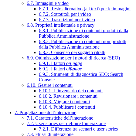
6.7. Immagini e video
6.7.1. Testo alternativo (alt text) per le immagini
6.7.2. Sottotitoli per i video
6.7.3. Trascrizioni per i video
6.8. Proprietà intellettuale e privacy
6.8.1. Pubblicazione di contenuti prodotti dalla
Pubblica Amministrazione
6.8.2. Pubblicazione di contenuti non prodotti
dalla Pubblica Amministrazione
6.8.3. Consenso dei soggetti ritratti
6.9. Ottimizzazione per i motori di ricerca (SEO)
6.9.1. I fattori
on-page
6.9.2. I fattori
off-page
6.9.3. Strumenti di diagnostica SEO: Search
Console
6.10. Gestire i contenuti
6.10.1. L’inventario dei contenuti
6.10.2. Revisionare i contenuti
6.10.3. Migrare i contenuti
6.10.4. Pubblicare i contenuti
7. Progettazione dell’interazione
7.1. Caratteristiche dell’interazione
7.2. User stories per definire l’interazione
7.2.1. Differenza tra scenari e user stories
7.3. Flussi di interazione