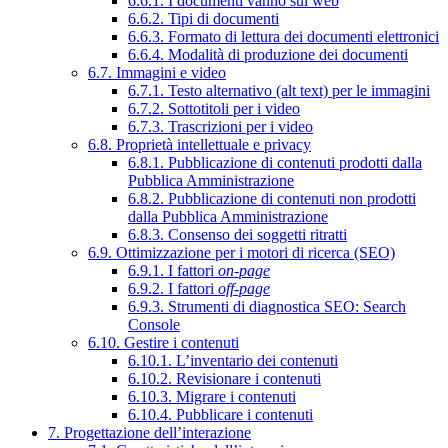
6.6.1. I documenti vanno sul web
6.6.2. Tipi di documenti
6.6.3. Formato di lettura dei documenti elettronici
6.6.4. Modalità di produzione dei documenti
6.7. Immagini e video
6.7.1. Testo alternativo (alt text) per le immagini
6.7.2. Sottotitoli per i video
6.7.3. Trascrizioni per i video
6.8. Proprietà intellettuale e privacy
6.8.1. Pubblicazione di contenuti prodotti dalla
Pubblica Amministrazione
6.8.2. Pubblicazione di contenuti non prodotti
dalla Pubblica Amministrazione
6.8.3. Consenso dei soggetti ritratti
6.9. Ottimizzazione per i motori di ricerca (SEO)
6.9.1. I fattori
on-page
6.9.2. I fattori
off-page
6.9.3. Strumenti di diagnostica SEO: Search
Console
6.10. Gestire i contenuti
6.10.1. L’inventario dei contenuti
6.10.2. Revisionare i contenuti
6.10.3. Migrare i contenuti
6.10.4. Pubblicare i contenuti
7. Progettazione dell’interazione