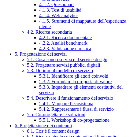
4.1.2. Questionari
4.1.3. Test di usabilità
4.1.4. Web analytics
4.1.5. Strumenti di mappatura dell’esperienza
utente
4.2. Ricerca secondaria
4.2.1. Ricerca documentale
4.2.2. Analisi benchmark
4.2.3. Valutazione euristica
5. Progettazione dei servizi
5.1. Cosa sono i servizi e il service design
5.2. Progettare servizi pubblici digitali
5.3. Definire il modello di servizio
5.3.1. Identificare gli attori coinvolti
5.3.2. Formulare la proposta di valore
5.3.3. Inquadrare gli elementi costitutivi del
servizio
5.4. Descrivere il funzionamento del servizio
5.4.1. Mappare l’ecosistema
5.4.2. Rappresentare i flussi di servizio
5.5. Co-progettare le soluzioni
5.5.1. Workshop di co-progettazione
6. Progettazione dei contenuti
6.1. Cos’è il content design
6.2. Ricerca utente sui contenuti e il linguaggio