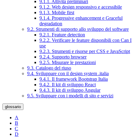
9.1.1. Attività preliminari
9.1.2. Web design responsivo e accessibile
9.1.3. Mobile first
9.1.4. Progressive enhancement e Graceful
degradation
9.2. Strumenti di supporto allo sviluppo del software
9.2.1. Feature detection
9.2.2. Verificare le feature disponibili con Can I
use
9.2.3. Strumenti e risorse per CSS e JavaScript
9.2.4. Supporto browser
9.2.5. Misurare le prestazioni
9.3. Catalogo del riuso
9.4. Sviluppare con il design system .italia
9.4.1. Il framework Bootstrap Italia
9.4.2. Il kit di sviluppo React
9.4.3. Il kit di sviluppo Angular
9.5. Sviluppare con i modelli di sito e servizi
glossario
A
B
C
D