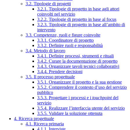
3.2. Tipologie di progetti
3.2.1. Tipologie di progetto in base agli attori
coinvolti nel servizio
3.2.2. Tipologie di progetto in base al focus
3.2.3. Tipologie di progetto in base all’ambito di
intervento
3.3. Competenze, ruoli e figure coinvolte
3.3.1. Coordinatore di progetto
3.3.2. Definire ruoli e responsabilità
3.4. Metodo di lavoro
3.4.1. Definire processi, strumenti e rituali
3.4.2. Curare la documentazione di progetto
3.4.3. Organizzare tavoli tecnici collaborativi
3.4.4. Prendere decisioni
3.5. Il processo progettuale
3.5.1. Organizzare il progetto e la sua gestione
3.5.2. Comprendere il contesto d’uso del servizio
pubblico
3.5.3. Progettare i processi e i
touchpoint
del
servizio
3.5.4. Realizzare l’interfaccia utente del servizio
3.5.5. Validare la soluzione ottenuta
4. Ricerca progettuale
4.1. Ricerca primaria
4.1.1. Interviste