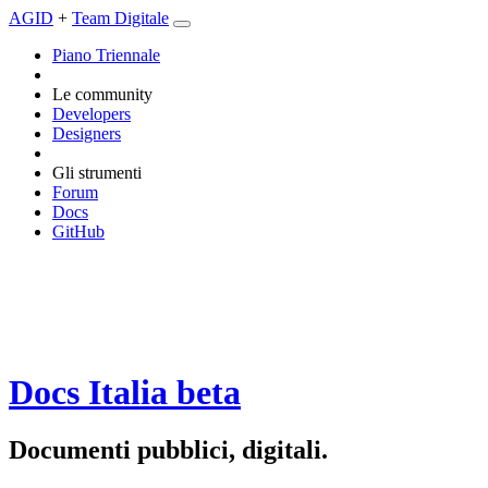
AGID
+
Team Digitale
Piano Triennale
Le community
Developers
Designers
Gli strumenti
Forum
Docs
GitHub
Docs Italia
beta
Documenti pubblici, digitali.