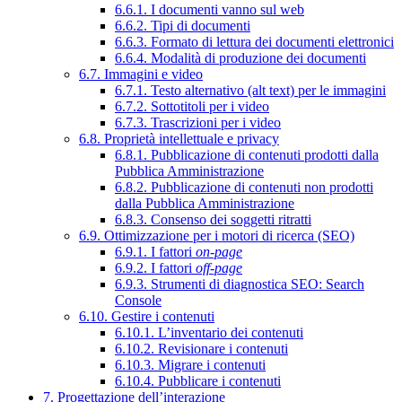
6.6.1. I documenti vanno sul web
6.6.2. Tipi di documenti
6.6.3. Formato di lettura dei documenti elettronici
6.6.4. Modalità di produzione dei documenti
6.7. Immagini e video
6.7.1. Testo alternativo (alt text) per le immagini
6.7.2. Sottotitoli per i video
6.7.3. Trascrizioni per i video
6.8. Proprietà intellettuale e privacy
6.8.1. Pubblicazione di contenuti prodotti dalla
Pubblica Amministrazione
6.8.2. Pubblicazione di contenuti non prodotti
dalla Pubblica Amministrazione
6.8.3. Consenso dei soggetti ritratti
6.9. Ottimizzazione per i motori di ricerca (SEO)
6.9.1. I fattori
on-page
6.9.2. I fattori
off-page
6.9.3. Strumenti di diagnostica SEO: Search
Console
6.10. Gestire i contenuti
6.10.1. L’inventario dei contenuti
6.10.2. Revisionare i contenuti
6.10.3. Migrare i contenuti
6.10.4. Pubblicare i contenuti
7. Progettazione dell’interazione