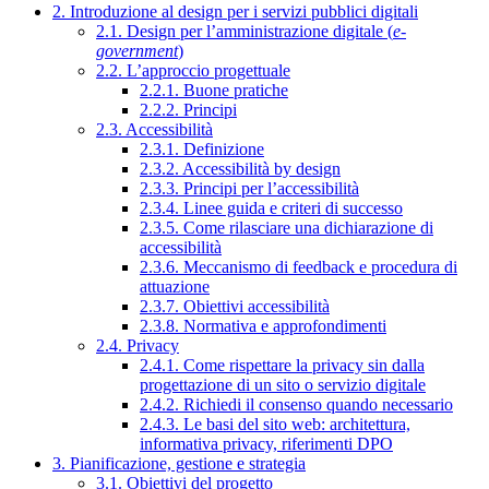
2. Introduzione al design per i servizi pubblici digitali
2.1. Design per l’amministrazione digitale (
e-
government
)
2.2. L’approccio progettuale
2.2.1. Buone pratiche
2.2.2. Principi
2.3. Accessibilità
2.3.1. Definizione
2.3.2. Accessibilità by design
2.3.3. Principi per l’accessibilità
2.3.4. Linee guida e criteri di successo
2.3.5. Come rilasciare una dichiarazione di
accessibilità
2.3.6. Meccanismo di feedback e procedura di
attuazione
2.3.7. Obiettivi accessibilità
2.3.8. Normativa e approfondimenti
2.4. Privacy
2.4.1. Come rispettare la privacy sin dalla
progettazione di un sito o servizio digitale
2.4.2. Richiedi il consenso quando necessario
2.4.3. Le basi del sito web: architettura,
informativa privacy, riferimenti DPO
3. Pianificazione, gestione e strategia
3.1. Obiettivi del progetto