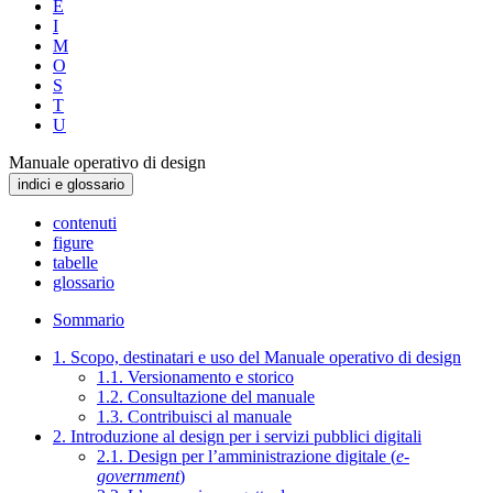
E
I
M
O
S
T
U
Manuale operativo di design
indici e glossario
contenuti
figure
tabelle
glossario
Sommario
1. Scopo, destinatari e uso del Manuale operativo di design
1.1. Versionamento e storico
1.2. Consultazione del manuale
1.3. Contribuisci al manuale
2. Introduzione al design per i servizi pubblici digitali
2.1. Design per l’amministrazione digitale (
e-
government
)