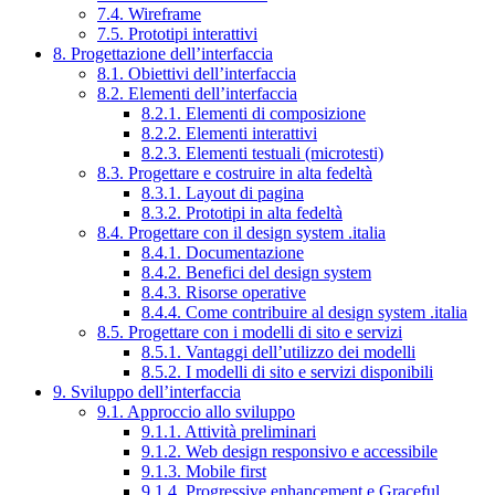
7.4. Wireframe
7.5. Prototipi interattivi
8. Progettazione dell’interfaccia
8.1. Obiettivi dell’interfaccia
8.2. Elementi dell’interfaccia
8.2.1. Elementi di composizione
8.2.2. Elementi interattivi
8.2.3. Elementi testuali (microtesti)
8.3. Progettare e costruire in alta fedeltà
8.3.1. Layout di pagina
8.3.2. Prototipi in alta fedeltà
8.4. Progettare con il design system .italia
8.4.1. Documentazione
8.4.2. Benefici del design system
8.4.3. Risorse operative
8.4.4. Come contribuire al design system .italia
8.5. Progettare con i modelli di sito e servizi
8.5.1. Vantaggi dell’utilizzo dei modelli
8.5.2. I modelli di sito e servizi disponibili
9. Sviluppo dell’interfaccia
9.1. Approccio allo sviluppo
9.1.1. Attività preliminari
9.1.2. Web design responsivo e accessibile
9.1.3. Mobile first
9.1.4. Progressive enhancement e Graceful