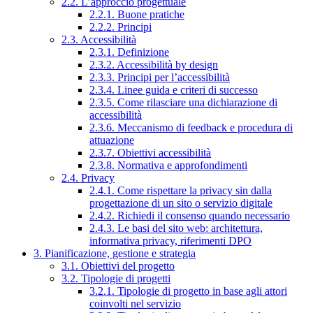
2.2. L’approccio progettuale
2.2.1. Buone pratiche
2.2.2. Principi
2.3. Accessibilità
2.3.1. Definizione
2.3.2. Accessibilità by design
2.3.3. Principi per l’accessibilità
2.3.4. Linee guida e criteri di successo
2.3.5. Come rilasciare una dichiarazione di
accessibilità
2.3.6. Meccanismo di feedback e procedura di
attuazione
2.3.7. Obiettivi accessibilità
2.3.8. Normativa e approfondimenti
2.4. Privacy
2.4.1. Come rispettare la privacy sin dalla
progettazione di un sito o servizio digitale
2.4.2. Richiedi il consenso quando necessario
2.4.3. Le basi del sito web: architettura,
informativa privacy, riferimenti DPO
3. Pianificazione, gestione e strategia
3.1. Obiettivi del progetto
3.2. Tipologie di progetti
3.2.1. Tipologie di progetto in base agli attori
coinvolti nel servizio