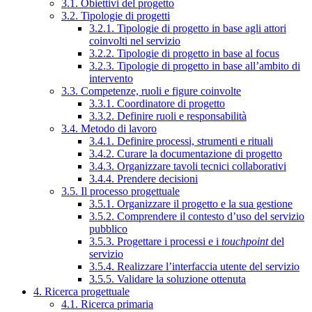
3.1. Obiettivi del progetto
3.2. Tipologie di progetti
3.2.1. Tipologie di progetto in base agli attori
coinvolti nel servizio
3.2.2. Tipologie di progetto in base al focus
3.2.3. Tipologie di progetto in base all’ambito di
intervento
3.3. Competenze, ruoli e figure coinvolte
3.3.1. Coordinatore di progetto
3.3.2. Definire ruoli e responsabilità
3.4. Metodo di lavoro
3.4.1. Definire processi, strumenti e rituali
3.4.2. Curare la documentazione di progetto
3.4.3. Organizzare tavoli tecnici collaborativi
3.4.4. Prendere decisioni
3.5. Il processo progettuale
3.5.1. Organizzare il progetto e la sua gestione
3.5.2. Comprendere il contesto d’uso del servizio
pubblico
3.5.3. Progettare i processi e i
touchpoint
del
servizio
3.5.4. Realizzare l’interfaccia utente del servizio
3.5.5. Validare la soluzione ottenuta
4. Ricerca progettuale
4.1. Ricerca primaria