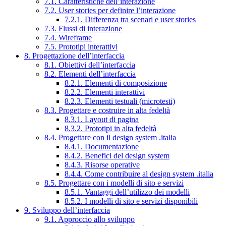
7.1. Caratteristiche dell’interazione
7.2. User stories per definire l’interazione
7.2.1. Differenza tra scenari e user stories
7.3. Flussi di interazione
7.4. Wireframe
7.5. Prototipi interattivi
8. Progettazione dell’interfaccia
8.1. Obiettivi dell’interfaccia
8.2. Elementi dell’interfaccia
8.2.1. Elementi di composizione
8.2.2. Elementi interattivi
8.2.3. Elementi testuali (microtesti)
8.3. Progettare e costruire in alta fedeltà
8.3.1. Layout di pagina
8.3.2. Prototipi in alta fedeltà
8.4. Progettare con il design system .italia
8.4.1. Documentazione
8.4.2. Benefici del design system
8.4.3. Risorse operative
8.4.4. Come contribuire al design system .italia
8.5. Progettare con i modelli di sito e servizi
8.5.1. Vantaggi dell’utilizzo dei modelli
8.5.2. I modelli di sito e servizi disponibili
9. Sviluppo dell’interfaccia
9.1. Approccio allo sviluppo