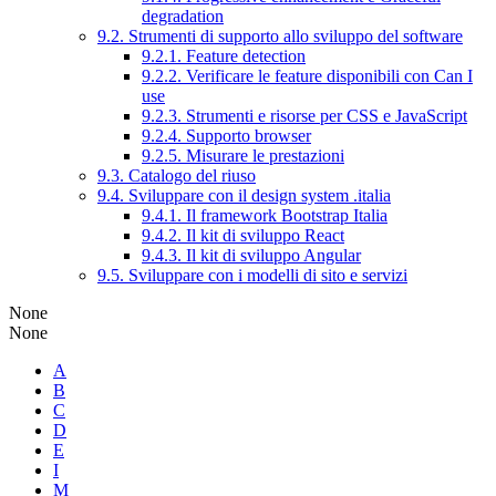
degradation
9.2. Strumenti di supporto allo sviluppo del software
9.2.1. Feature detection
9.2.2. Verificare le feature disponibili con Can I
use
9.2.3. Strumenti e risorse per CSS e JavaScript
9.2.4. Supporto browser
9.2.5. Misurare le prestazioni
9.3. Catalogo del riuso
9.4. Sviluppare con il design system .italia
9.4.1. Il framework Bootstrap Italia
9.4.2. Il kit di sviluppo React
9.4.3. Il kit di sviluppo Angular
9.5. Sviluppare con i modelli di sito e servizi
None
None
A
B
C
D
E
I
M