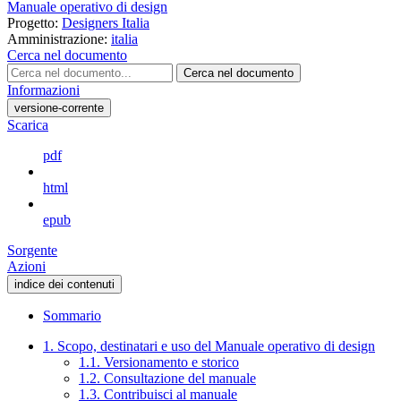
Manuale operativo di design
Progetto:
Designers Italia
Amministrazione:
italia
Cerca nel documento
Cerca nel documento
Informazioni
versione-corrente
Scarica
pdf
html
epub
Sorgente
Azioni
indice dei contenuti
Sommario
1. Scopo, destinatari e uso del Manuale operativo di design
1.1. Versionamento e storico
1.2. Consultazione del manuale
1.3. Contribuisci al manuale