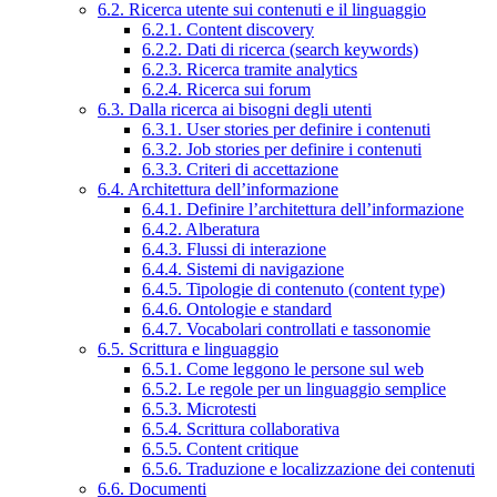
6.2. Ricerca utente sui contenuti e il linguaggio
6.2.1. Content discovery
6.2.2. Dati di ricerca (search keywords)
6.2.3. Ricerca tramite analytics
6.2.4. Ricerca sui forum
6.3. Dalla ricerca ai bisogni degli utenti
6.3.1. User stories per definire i contenuti
6.3.2. Job stories per definire i contenuti
6.3.3. Criteri di accettazione
6.4. Architettura dell’informazione
6.4.1. Definire l’architettura dell’informazione
6.4.2. Alberatura
6.4.3. Flussi di interazione
6.4.4. Sistemi di navigazione
6.4.5. Tipologie di contenuto (content type)
6.4.6. Ontologie e standard
6.4.7. Vocabolari controllati e tassonomie
6.5. Scrittura e linguaggio
6.5.1. Come leggono le persone sul web
6.5.2. Le regole per un linguaggio semplice
6.5.3. Microtesti
6.5.4. Scrittura collaborativa
6.5.5. Content critique
6.5.6. Traduzione e localizzazione dei contenuti
6.6. Documenti