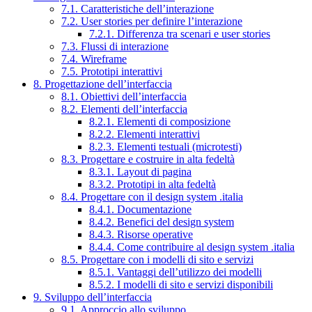
7.1. Caratteristiche dell’interazione
7.2. User stories per definire l’interazione
7.2.1. Differenza tra scenari e user stories
7.3. Flussi di interazione
7.4. Wireframe
7.5. Prototipi interattivi
8. Progettazione dell’interfaccia
8.1. Obiettivi dell’interfaccia
8.2. Elementi dell’interfaccia
8.2.1. Elementi di composizione
8.2.2. Elementi interattivi
8.2.3. Elementi testuali (microtesti)
8.3. Progettare e costruire in alta fedeltà
8.3.1. Layout di pagina
8.3.2. Prototipi in alta fedeltà
8.4. Progettare con il design system .italia
8.4.1. Documentazione
8.4.2. Benefici del design system
8.4.3. Risorse operative
8.4.4. Come contribuire al design system .italia
8.5. Progettare con i modelli di sito e servizi
8.5.1. Vantaggi dell’utilizzo dei modelli
8.5.2. I modelli di sito e servizi disponibili
9. Sviluppo dell’interfaccia
9.1. Approccio allo sviluppo