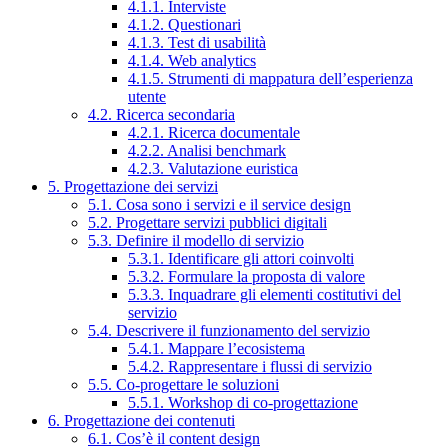
4.1.1. Interviste
4.1.2. Questionari
4.1.3. Test di usabilità
4.1.4. Web analytics
4.1.5. Strumenti di mappatura dell’esperienza
utente
4.2. Ricerca secondaria
4.2.1. Ricerca documentale
4.2.2. Analisi benchmark
4.2.3. Valutazione euristica
5. Progettazione dei servizi
5.1. Cosa sono i servizi e il service design
5.2. Progettare servizi pubblici digitali
5.3. Definire il modello di servizio
5.3.1. Identificare gli attori coinvolti
5.3.2. Formulare la proposta di valore
5.3.3. Inquadrare gli elementi costitutivi del
servizio
5.4. Descrivere il funzionamento del servizio
5.4.1. Mappare l’ecosistema
5.4.2. Rappresentare i flussi di servizio
5.5. Co-progettare le soluzioni
5.5.1. Workshop di co-progettazione
6. Progettazione dei contenuti
6.1. Cos’è il content design