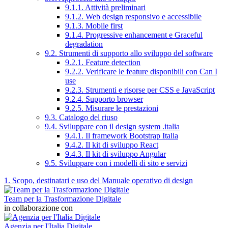
9.1.1. Attività preliminari
9.1.2. Web design responsivo e accessibile
9.1.3. Mobile first
9.1.4. Progressive enhancement e Graceful
degradation
9.2. Strumenti di supporto allo sviluppo del software
9.2.1. Feature detection
9.2.2. Verificare le feature disponibili con Can I
use
9.2.3. Strumenti e risorse per CSS e JavaScript
9.2.4. Supporto browser
9.2.5. Misurare le prestazioni
9.3. Catalogo del riuso
9.4. Sviluppare con il design system .italia
9.4.1. Il framework Bootstrap Italia
9.4.2. Il kit di sviluppo React
9.4.3. Il kit di sviluppo Angular
9.5. Sviluppare con i modelli di sito e servizi
1. Scopo, destinatari e uso del Manuale operativo di design
Team per la Trasformazione Digitale
in collaborazione con
Agenzia per l'Italia Digitale