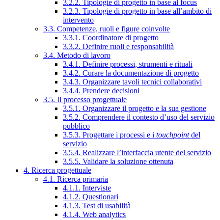
3.2.2. Tipologie di progetto in base al focus
3.2.3. Tipologie di progetto in base all’ambito di
intervento
3.3. Competenze, ruoli e figure coinvolte
3.3.1. Coordinatore di progetto
3.3.2. Definire ruoli e responsabilità
3.4. Metodo di lavoro
3.4.1. Definire processi, strumenti e rituali
3.4.2. Curare la documentazione di progetto
3.4.3. Organizzare tavoli tecnici collaborativi
3.4.4. Prendere decisioni
3.5. Il processo progettuale
3.5.1. Organizzare il progetto e la sua gestione
3.5.2. Comprendere il contesto d’uso del servizio
pubblico
3.5.3. Progettare i processi e i
touchpoint
del
servizio
3.5.4. Realizzare l’interfaccia utente del servizio
3.5.5. Validare la soluzione ottenuta
4. Ricerca progettuale
4.1. Ricerca primaria
4.1.1. Interviste
4.1.2. Questionari
4.1.3. Test di usabilità
4.1.4. Web analytics