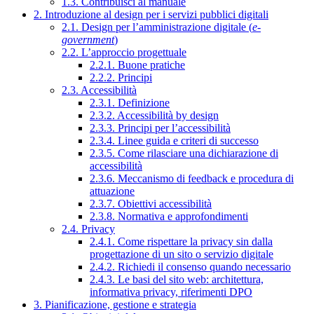
1.3. Contribuisci al manuale
2. Introduzione al design per i servizi pubblici digitali
2.1. Design per l’amministrazione digitale (
e-
government
)
2.2. L’approccio progettuale
2.2.1. Buone pratiche
2.2.2. Principi
2.3. Accessibilità
2.3.1. Definizione
2.3.2. Accessibilità by design
2.3.3. Principi per l’accessibilità
2.3.4. Linee guida e criteri di successo
2.3.5. Come rilasciare una dichiarazione di
accessibilità
2.3.6. Meccanismo di feedback e procedura di
attuazione
2.3.7. Obiettivi accessibilità
2.3.8. Normativa e approfondimenti
2.4. Privacy
2.4.1. Come rispettare la privacy sin dalla
progettazione di un sito o servizio digitale
2.4.2. Richiedi il consenso quando necessario
2.4.3. Le basi del sito web: architettura,
informativa privacy, riferimenti DPO
3. Pianificazione, gestione e strategia