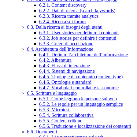
6.2.1. Content discovery
6.2.2. Dati di ricerca (search keywords)
6.2.3. Ricerca tramite analytics
6.2.4. Ricerca sui forum
6.3. Dalla ricerca ai bisogni degli utenti
6.3.1. User stories per definire i contenuti
6.3.2. Job stories per definire i contenuti
6.3.3. Criteri di accettazione
6.4. Architettura dell’informazione
6.4.1. Definire l’architettura dell’informazione
6.4.2. Alberatura
6.4.3. Flussi di interazione
6.4.4. Sistemi di navigazione
6.4.5. Tipologie di contenuto (content type)
6.4.6. Ontologie e standard
6.4.7. Vocabolari controllati e tassonomie
6.5. Scrittura e linguaggio
6.5.1. Come leggono le persone sul web
6.5.2. Le regole per un linguaggio semplice
6.5.3. Microtesti
6.5.4. Scrittura collaborativa
6.5.5. Content critique
6.5.6. Traduzione e localizzazione dei contenuti
6.6. Documenti