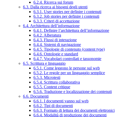
6.2.4. Ricerca sui forum
6.3. Dalla ricerca ai bisogni degli utenti
6.3.1. User stories per definire i contenuti
6.3.2. Job stories per definire i contenuti
6.3.3. Criteri di accettazione
6.4. Architettura dell’informazione
6.4.1. Definire l’architettura dell’informazione
6.4.2. Alberatura
6.4.3. Flussi di interazione
6.4.4. Sistemi di navigazione
6.4.5. Tipologie di contenuto (content type)
6.4.6. Ontologie e standard
6.4.7. Vocabolari controllati e tassonomie
6.5. Scrittura e linguaggio
6.5.1. Come leggono le persone sul web
6.5.2. Le regole per un linguaggio semplice
6.5.3. Microtesti
6.5.4. Scrittura collaborativa
6.5.5. Content critique
6.5.6. Traduzione e localizzazione dei contenuti
6.6. Documenti
6.6.1. I documenti vanno sul web
6.6.2. Tipi di documenti
6.6.3. Formato di lettura dei documenti elettronici
6.6.4. Modalità di produzione dei documenti