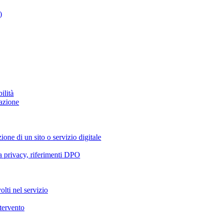
)
ilità
azione
ione di un sito o servizio digitale
va privacy, riferimenti DPO
olti nel servizio
ntervento