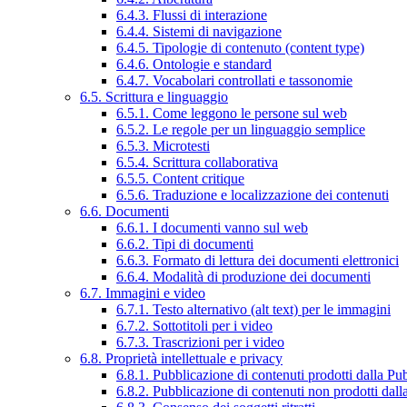
6.4.3. Flussi di interazione
6.4.4. Sistemi di navigazione
6.4.5. Tipologie di contenuto (content type)
6.4.6. Ontologie e standard
6.4.7. Vocabolari controllati e tassonomie
6.5. Scrittura e linguaggio
6.5.1. Come leggono le persone sul web
6.5.2. Le regole per un linguaggio semplice
6.5.3. Microtesti
6.5.4. Scrittura collaborativa
6.5.5. Content critique
6.5.6. Traduzione e localizzazione dei contenuti
6.6. Documenti
6.6.1. I documenti vanno sul web
6.6.2. Tipi di documenti
6.6.3. Formato di lettura dei documenti elettronici
6.6.4. Modalità di produzione dei documenti
6.7. Immagini e video
6.7.1. Testo alternativo (alt text) per le immagini
6.7.2. Sottotitoli per i video
6.7.3. Trascrizioni per i video
6.8. Proprietà intellettuale e privacy
6.8.1. Pubblicazione di contenuti prodotti dalla P
6.8.2. Pubblicazione di contenuti non prodotti dal