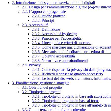
2. Introduzione al design per i servizi pubblici digitali
2.1. Design per l’amministrazione digitale (
e-government
2.2. L’approccio progettuale
2.2.1. Buone pratiche
2.2.2. Principi
2.3. Accessibilità
2.3.1. Definizione
2.3.2. Accessibilità by design
2.3.3. Principi per l’accessibilità
2.3.4. Linee guida e criteri di successo
2.3.5. Come rilasciare una dichiarazione di accessib
2.3.6. Meccanismo di feedback e procedura di attu
2.3.7. Obiettivi accessibilità
2.3.8. Normativa e approfondimenti
2.4. Privacy
2.4.1. Come rispettare la privacy sin dalla progettaz
2.4.2. Richiedi il consenso quando necessario
2.4.3. Le basi del sito web: architettura, informati
3. Pianificazione, gestione e strategia
3.1. Obiettivi del progetto
3.2. Tipologie di progetti
3.2.1. Tipologie di progetto in base agli attori coinv
3.2.2. Tipologie di progetto in base al focus
3.2.3. Tipologie di progetto in base all’ambito di i
3.3. Competenze, ruoli e figure coinvolte