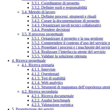
3.3.1. Coordinatore di progetto
3.3.2. Definire ruoli e responsabilità
3.4. Metodo di lavoro
3.4.1. Definire processi, strumenti e rituali
3.4.2. Curare la documentazione di progetto
3.4.3. Organizzare tavoli tecnici collaborativi
3.4.4. Prendere decisioni
3.5. Il processo progettuale
3.5.1. Organizzare il progetto e la sua gestione
3.5.2. Comprendere il contesto d’uso del servizio 
3.5.3. Progettare i processi e i
touchpoint
del servi
3.5.4. Realizzare l’interfaccia utente del servizio
3.5.5. Validare la soluzione ottenuta
4. Ricerca progettuale
4.1. Ricerca primaria
4.1.1. Interviste
4.1.2. Questionari
4.1.3. Test di usabilità
4.1.4. Web analytics
4.1.5. Strumenti di mappatura dell’esperienza uten
4.2. Ricerca secondaria
4.2.1. Ricerca documentale
4.2.2. Analisi benchmark
4.2.3. Valutazione euristica
5. Progettazione dei servizi