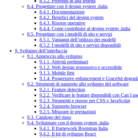
8.3.2. Prototipi in alta fedeltà
8.4. Progettare con il design system .italia
8.4.1. Documentazione
8.4.2. Benefici del design system
8.4.3. Risorse operative
8.4.4. Come contribuire al design system .italia
8.5. Progettare con i modelli di sito e servizi
8.5.1. Vantaggi dell’utilizzo dei modelli
8.5.2. I modelli di sito e servizi disponibili
9. Sviluppo dell’interfaccia
9.1. Approccio allo sviluppo
9.1.1. Attività preliminari
9.1.2. Web design responsivo e accessibile
9.1.3. Mobile first
9.1.4. Progressive enhancement e Graceful degrad
9.2. Strumenti di supporto allo sviluppo del software
9.2.1. Feature detection
9.2.2. Verificare le feature disponibili con Can I us
9.2.3. Strumenti e risorse per CSS e JavaScript
9.2.4. Supporto browser
9.2.5. Misurare le prestazioni
9.3. Catalogo del riuso
9.4. Sviluppare con il design system .italia
9.4.1. Il framework Bootstrap Italia
9.4.2. Il kit di sviluppo React