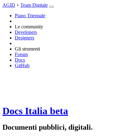
AGID
+
Team Digitale
Piano Triennale
Le community
Developers
Designers
Gli strumenti
Forum
Docs
GitHub
Docs Italia
beta
Documenti pubblici, digitali.