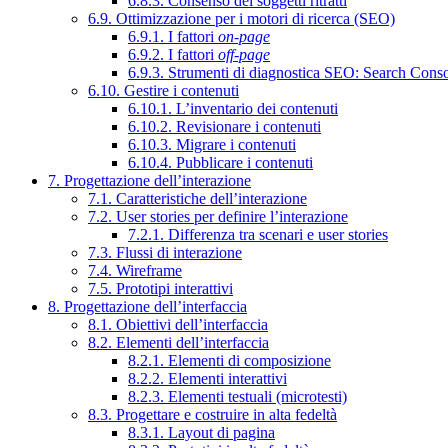
6.8.3. Consenso dei soggetti ritratti
6.9. Ottimizzazione per i motori di ricerca (SEO)
6.9.1. I fattori
on-page
6.9.2. I fattori
off-page
6.9.3. Strumenti di diagnostica SEO: Search Cons
6.10. Gestire i contenuti
6.10.1. L’inventario dei contenuti
6.10.2. Revisionare i contenuti
6.10.3. Migrare i contenuti
6.10.4. Pubblicare i contenuti
7. Progettazione dell’interazione
7.1. Caratteristiche dell’interazione
7.2. User stories per definire l’interazione
7.2.1. Differenza tra scenari e user stories
7.3. Flussi di interazione
7.4. Wireframe
7.5. Prototipi interattivi
8. Progettazione dell’interfaccia
8.1. Obiettivi dell’interfaccia
8.2. Elementi dell’interfaccia
8.2.1. Elementi di composizione
8.2.2. Elementi interattivi
8.2.3. Elementi testuali (microtesti)
8.3. Progettare e costruire in alta fedeltà
8.3.1. Layout di pagina