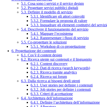
5.1. Cosa sono i servizi e il service design
5.2. Progettare servizi pubblici digitali
5.3. Definire il modello di servizio
5.3.1. Identificare gli attori coinvolti
5.3.2. Formulare la proposta di valore
5.3.3. Inquadrare gli elementi costitutivi del serviz
5.4. Descrivere il funzionamento del servizio
5.4.1. Mappare l’ecosistema
5.4.2. Rappresentare i flussi di servizio
5.5. Co-progettare le soluzioni
5.5.1. Workshop di co-progettazione
6. Progettazione dei contenuti
6.1. Cos’è il content design
6.2. Ricerca utente sui contenuti e il linguaggio
6.2.1. Content discovery
6.2.2. Dati di ricerca (search keywords)
6.2.3. Ricerca tramite analytics
6.2.4. Ricerca sui forum
6.3. Dalla ricerca ai bisogni degli utenti
6.3.1. User stories per definire i contenuti
6.3.2. Job stories per definire i contenuti
6.3.3. Criteri di accettazione
6.4. Architettura dell’informazione
6.4.1. Definire l’architettura dell’informazione
6.4.2. Alberatura