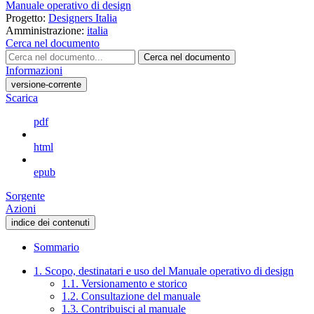
Manuale operativo di design
Progetto:
Designers Italia
Amministrazione:
italia
Cerca nel documento
Cerca nel documento
Informazioni
versione-corrente
Scarica
pdf
html
epub
Sorgente
Azioni
indice dei contenuti
Sommario
1. Scopo, destinatari e uso del Manuale operativo di design
1.1. Versionamento e storico
1.2. Consultazione del manuale
1.3. Contribuisci al manuale