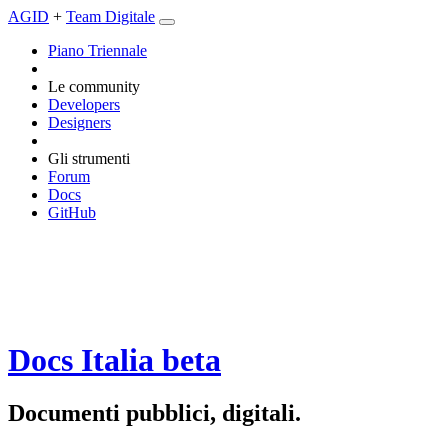
AGID
+
Team Digitale
Piano Triennale
Le community
Developers
Designers
Gli strumenti
Forum
Docs
GitHub
Docs Italia
beta
Documenti pubblici, digitali.