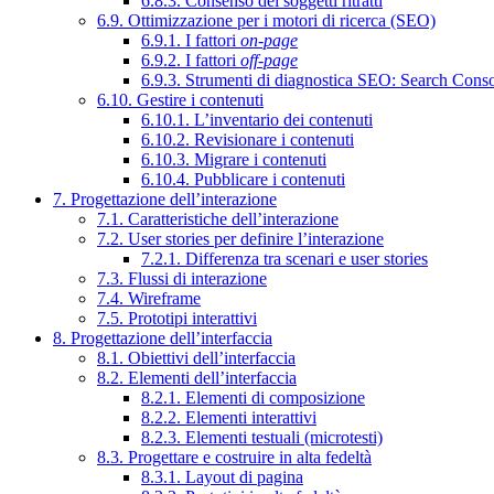
6.8.3. Consenso dei soggetti ritratti
6.9. Ottimizzazione per i motori di ricerca (SEO)
6.9.1. I fattori
on-page
6.9.2. I fattori
off-page
6.9.3. Strumenti di diagnostica SEO: Search Cons
6.10. Gestire i contenuti
6.10.1. L’inventario dei contenuti
6.10.2. Revisionare i contenuti
6.10.3. Migrare i contenuti
6.10.4. Pubblicare i contenuti
7. Progettazione dell’interazione
7.1. Caratteristiche dell’interazione
7.2. User stories per definire l’interazione
7.2.1. Differenza tra scenari e user stories
7.3. Flussi di interazione
7.4. Wireframe
7.5. Prototipi interattivi
8. Progettazione dell’interfaccia
8.1. Obiettivi dell’interfaccia
8.2. Elementi dell’interfaccia
8.2.1. Elementi di composizione
8.2.2. Elementi interattivi
8.2.3. Elementi testuali (microtesti)
8.3. Progettare e costruire in alta fedeltà
8.3.1. Layout di pagina