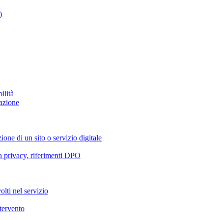
)
ilità
azione
ione di un sito o servizio digitale
va privacy, riferimenti DPO
olti nel servizio
ntervento