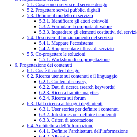
5.1. Cosa sono i servizi e il service design
5.2. Progettare servizi pubblici digitali
5.3. Definire il modello di servizio
5.3.1. Identificare gli attori coinvolti
5.3.2. Formulare la proposta di valore
5.3.3. Inquadrare gli elementi costitutivi del serviz
5.4. Descrivere il funzionamento del servizio
5.4.1. Mappare l’ecosistema
5.4.2. Rappresentare i flussi di servizio
5.5. Co-progettare le soluzioni
5.5.1. Workshop di co-progettazione
6. Progettazione dei contenuti
6.1. Cos’è il content design
6.2. Ricerca utente sui contenuti e il linguaggio
6.2.1. Content discovery
6.2.2. Dati di ricerca (search keywords)
6.2.3. Ricerca tramite analytics
6.2.4. Ricerca sui forum
6.3. Dalla ricerca ai bisogni degli utenti
6.3.1. User stories per definire i contenuti
6.3.2. Job stories per definire i contenuti
6.3.3. Criteri di accettazione
6.4. Architettura dell’informazione
6.4.1. Definire l’architettura dell’informazione
6.4.2. Alberatura