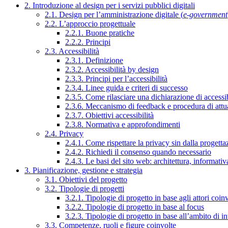
2. Introduzione al design per i servizi pubblici digitali
2.1. Design per l’amministrazione digitale (
e-government
2.2. L’approccio progettuale
2.2.1. Buone pratiche
2.2.2. Principi
2.3. Accessibilità
2.3.1. Definizione
2.3.2. Accessibilità by design
2.3.3. Principi per l’accessibilità
2.3.4. Linee guida e criteri di successo
2.3.5. Come rilasciare una dichiarazione di accessib
2.3.6. Meccanismo di feedback e procedura di attu
2.3.7. Obiettivi accessibilità
2.3.8. Normativa e approfondimenti
2.4. Privacy
2.4.1. Come rispettare la privacy sin dalla progettaz
2.4.2. Richiedi il consenso quando necessario
2.4.3. Le basi del sito web: architettura, informati
3. Pianificazione, gestione e strategia
3.1. Obiettivi del progetto
3.2. Tipologie di progetti
3.2.1. Tipologie di progetto in base agli attori coinv
3.2.2. Tipologie di progetto in base al focus
3.2.3. Tipologie di progetto in base all’ambito di i
3.3. Competenze, ruoli e figure coinvolte