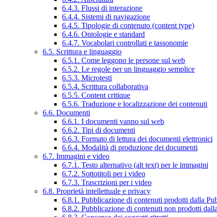
6.4.3. Flussi di interazione
6.4.4. Sistemi di navigazione
6.4.5. Tipologie di contenuto (content type)
6.4.6. Ontologie e standard
6.4.7. Vocabolari controllati e tassonomie
6.5. Scrittura e linguaggio
6.5.1. Come leggono le persone sul web
6.5.2. Le regole per un linguaggio semplice
6.5.3. Microtesti
6.5.4. Scrittura collaborativa
6.5.5. Content critique
6.5.6. Traduzione e localizzazione dei contenuti
6.6. Documenti
6.6.1. I documenti vanno sul web
6.6.2. Tipi di documenti
6.6.3. Formato di lettura dei documenti elettronici
6.6.4. Modalità di produzione dei documenti
6.7. Immagini e video
6.7.1. Testo alternativo (alt text) per le immagini
6.7.2. Sottotitoli per i video
6.7.3. Trascrizioni per i video
6.8. Proprietà intellettuale e privacy
6.8.1. Pubblicazione di contenuti prodotti dalla P
6.8.2. Pubblicazione di contenuti non prodotti dal