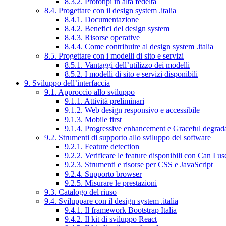
8.3.2. Prototipi in alta fedeltà
8.4. Progettare con il design system .italia
8.4.1. Documentazione
8.4.2. Benefici del design system
8.4.3. Risorse operative
8.4.4. Come contribuire al design system .italia
8.5. Progettare con i modelli di sito e servizi
8.5.1. Vantaggi dell’utilizzo dei modelli
8.5.2. I modelli di sito e servizi disponibili
9. Sviluppo dell’interfaccia
9.1. Approccio allo sviluppo
9.1.1. Attività preliminari
9.1.2. Web design responsivo e accessibile
9.1.3. Mobile first
9.1.4. Progressive enhancement e Graceful degrad
9.2. Strumenti di supporto allo sviluppo del software
9.2.1. Feature detection
9.2.2. Verificare le feature disponibili con Can I us
9.2.3. Strumenti e risorse per CSS e JavaScript
9.2.4. Supporto browser
9.2.5. Misurare le prestazioni
9.3. Catalogo del riuso
9.4. Sviluppare con il design system .italia
9.4.1. Il framework Bootstrap Italia
9.4.2. Il kit di sviluppo React