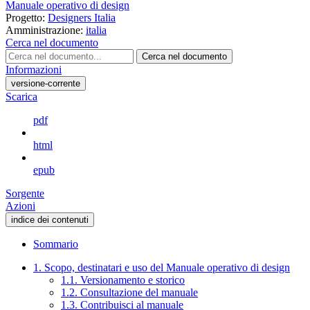
Manuale operativo di design
Progetto:
Designers Italia
Amministrazione:
italia
Cerca nel documento
Cerca nel documento
Informazioni
versione-corrente
Scarica
pdf
html
epub
Sorgente
Azioni
indice dei contenuti
Sommario
1. Scopo, destinatari e uso del Manuale operativo di design
1.1. Versionamento e storico
1.2. Consultazione del manuale
1.3. Contribuisci al manuale