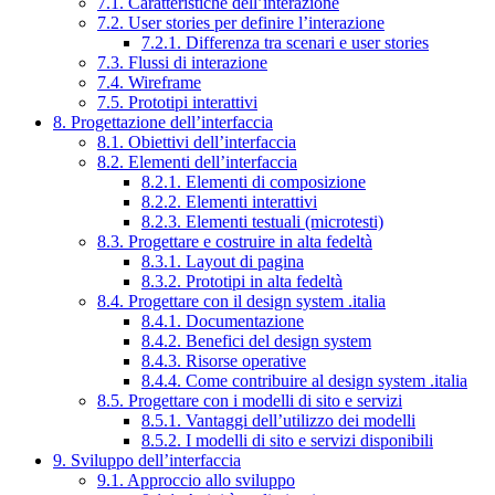
7.1. Caratteristiche dell’interazione
7.2. User stories per definire l’interazione
7.2.1. Differenza tra scenari e user stories
7.3. Flussi di interazione
7.4. Wireframe
7.5. Prototipi interattivi
8. Progettazione dell’interfaccia
8.1. Obiettivi dell’interfaccia
8.2. Elementi dell’interfaccia
8.2.1. Elementi di composizione
8.2.2. Elementi interattivi
8.2.3. Elementi testuali (microtesti)
8.3. Progettare e costruire in alta fedeltà
8.3.1. Layout di pagina
8.3.2. Prototipi in alta fedeltà
8.4. Progettare con il design system .italia
8.4.1. Documentazione
8.4.2. Benefici del design system
8.4.3. Risorse operative
8.4.4. Come contribuire al design system .italia
8.5. Progettare con i modelli di sito e servizi
8.5.1. Vantaggi dell’utilizzo dei modelli
8.5.2. I modelli di sito e servizi disponibili
9. Sviluppo dell’interfaccia
9.1. Approccio allo sviluppo