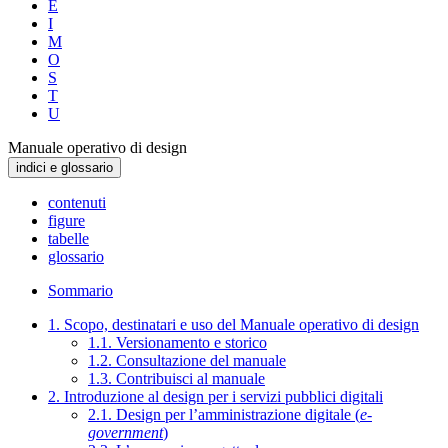
E
I
M
O
S
T
U
Manuale operativo di design
indici e glossario
contenuti
figure
tabelle
glossario
Sommario
1. Scopo, destinatari e uso del Manuale operativo di design
1.1. Versionamento e storico
1.2. Consultazione del manuale
1.3. Contribuisci al manuale
2. Introduzione al design per i servizi pubblici digitali
2.1. Design per l’amministrazione digitale (
e-
government
)