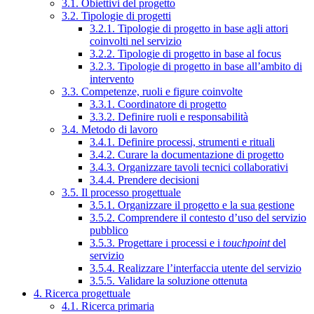
3.1. Obiettivi del progetto
3.2. Tipologie di progetti
3.2.1. Tipologie di progetto in base agli attori
coinvolti nel servizio
3.2.2. Tipologie di progetto in base al focus
3.2.3. Tipologie di progetto in base all’ambito di
intervento
3.3. Competenze, ruoli e figure coinvolte
3.3.1. Coordinatore di progetto
3.3.2. Definire ruoli e responsabilità
3.4. Metodo di lavoro
3.4.1. Definire processi, strumenti e rituali
3.4.2. Curare la documentazione di progetto
3.4.3. Organizzare tavoli tecnici collaborativi
3.4.4. Prendere decisioni
3.5. Il processo progettuale
3.5.1. Organizzare il progetto e la sua gestione
3.5.2. Comprendere il contesto d’uso del servizio
pubblico
3.5.3. Progettare i processi e i
touchpoint
del
servizio
3.5.4. Realizzare l’interfaccia utente del servizio
3.5.5. Validare la soluzione ottenuta
4. Ricerca progettuale
4.1. Ricerca primaria