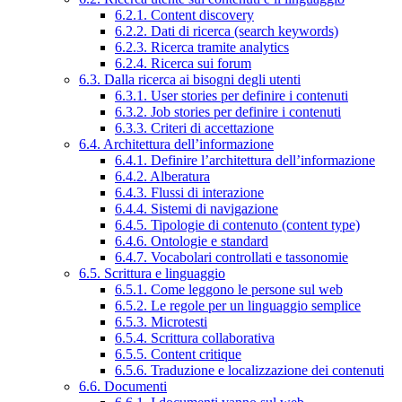
6.2.1. Content discovery
6.2.2. Dati di ricerca (search keywords)
6.2.3. Ricerca tramite analytics
6.2.4. Ricerca sui forum
6.3. Dalla ricerca ai bisogni degli utenti
6.3.1. User stories per definire i contenuti
6.3.2. Job stories per definire i contenuti
6.3.3. Criteri di accettazione
6.4. Architettura dell’informazione
6.4.1. Definire l’architettura dell’informazione
6.4.2. Alberatura
6.4.3. Flussi di interazione
6.4.4. Sistemi di navigazione
6.4.5. Tipologie di contenuto (content type)
6.4.6. Ontologie e standard
6.4.7. Vocabolari controllati e tassonomie
6.5. Scrittura e linguaggio
6.5.1. Come leggono le persone sul web
6.5.2. Le regole per un linguaggio semplice
6.5.3. Microtesti
6.5.4. Scrittura collaborativa
6.5.5. Content critique
6.5.6. Traduzione e localizzazione dei contenuti
6.6. Documenti