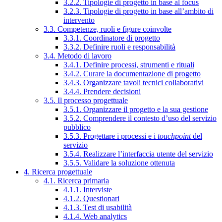
3.2.2. Tipologie di progetto in base al focus
3.2.3. Tipologie di progetto in base all’ambito di
intervento
3.3. Competenze, ruoli e figure coinvolte
3.3.1. Coordinatore di progetto
3.3.2. Definire ruoli e responsabilità
3.4. Metodo di lavoro
3.4.1. Definire processi, strumenti e rituali
3.4.2. Curare la documentazione di progetto
3.4.3. Organizzare tavoli tecnici collaborativi
3.4.4. Prendere decisioni
3.5. Il processo progettuale
3.5.1. Organizzare il progetto e la sua gestione
3.5.2. Comprendere il contesto d’uso del servizio
pubblico
3.5.3. Progettare i processi e i
touchpoint
del
servizio
3.5.4. Realizzare l’interfaccia utente del servizio
3.5.5. Validare la soluzione ottenuta
4. Ricerca progettuale
4.1. Ricerca primaria
4.1.1. Interviste
4.1.2. Questionari
4.1.3. Test di usabilità
4.1.4. Web analytics