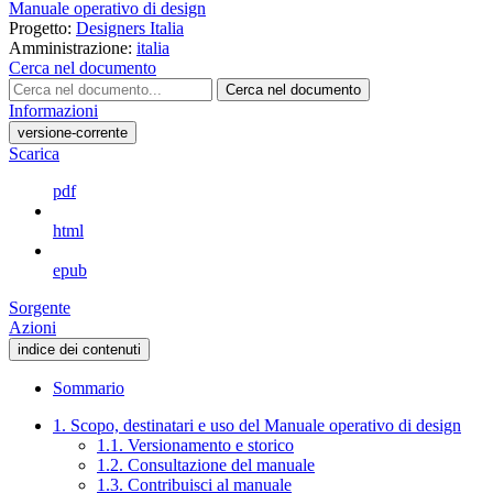
Manuale operativo di design
Progetto:
Designers Italia
Amministrazione:
italia
Cerca nel documento
Cerca nel documento
Informazioni
versione-corrente
Scarica
pdf
html
epub
Sorgente
Azioni
indice dei contenuti
Sommario
1. Scopo, destinatari e uso del Manuale operativo di design
1.1. Versionamento e storico
1.2. Consultazione del manuale
1.3. Contribuisci al manuale