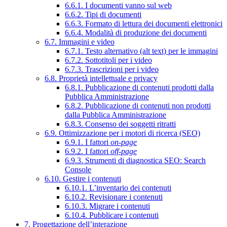
6.6.1. I documenti vanno sul web
6.6.2. Tipi di documenti
6.6.3. Formato di lettura dei documenti elettronici
6.6.4. Modalità di produzione dei documenti
6.7. Immagini e video
6.7.1. Testo alternativo (alt text) per le immagini
6.7.2. Sottotitoli per i video
6.7.3. Trascrizioni per i video
6.8. Proprietà intellettuale e privacy
6.8.1. Pubblicazione di contenuti prodotti dalla
Pubblica Amministrazione
6.8.2. Pubblicazione di contenuti non prodotti
dalla Pubblica Amministrazione
6.8.3. Consenso dei soggetti ritratti
6.9. Ottimizzazione per i motori di ricerca (SEO)
6.9.1. I fattori
on-page
6.9.2. I fattori
off-page
6.9.3. Strumenti di diagnostica SEO: Search
Console
6.10. Gestire i contenuti
6.10.1. L’inventario dei contenuti
6.10.2. Revisionare i contenuti
6.10.3. Migrare i contenuti
6.10.4. Pubblicare i contenuti
7. Progettazione dell’interazione