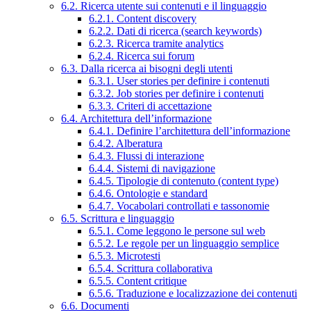
6.2. Ricerca utente sui contenuti e il linguaggio
6.2.1. Content discovery
6.2.2. Dati di ricerca (search keywords)
6.2.3. Ricerca tramite analytics
6.2.4. Ricerca sui forum
6.3. Dalla ricerca ai bisogni degli utenti
6.3.1. User stories per definire i contenuti
6.3.2. Job stories per definire i contenuti
6.3.3. Criteri di accettazione
6.4. Architettura dell’informazione
6.4.1. Definire l’architettura dell’informazione
6.4.2. Alberatura
6.4.3. Flussi di interazione
6.4.4. Sistemi di navigazione
6.4.5. Tipologie di contenuto (content type)
6.4.6. Ontologie e standard
6.4.7. Vocabolari controllati e tassonomie
6.5. Scrittura e linguaggio
6.5.1. Come leggono le persone sul web
6.5.2. Le regole per un linguaggio semplice
6.5.3. Microtesti
6.5.4. Scrittura collaborativa
6.5.5. Content critique
6.5.6. Traduzione e localizzazione dei contenuti
6.6. Documenti