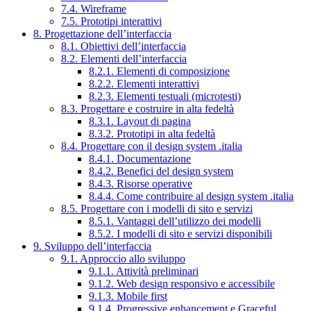
7.4. Wireframe
7.5. Prototipi interattivi
8. Progettazione dell’interfaccia
8.1. Obiettivi dell’interfaccia
8.2. Elementi dell’interfaccia
8.2.1. Elementi di composizione
8.2.2. Elementi interattivi
8.2.3. Elementi testuali (microtesti)
8.3. Progettare e costruire in alta fedeltà
8.3.1. Layout di pagina
8.3.2. Prototipi in alta fedeltà
8.4. Progettare con il design system .italia
8.4.1. Documentazione
8.4.2. Benefici del design system
8.4.3. Risorse operative
8.4.4. Come contribuire al design system .italia
8.5. Progettare con i modelli di sito e servizi
8.5.1. Vantaggi dell’utilizzo dei modelli
8.5.2. I modelli di sito e servizi disponibili
9. Sviluppo dell’interfaccia
9.1. Approccio allo sviluppo
9.1.1. Attività preliminari
9.1.2. Web design responsivo e accessibile
9.1.3. Mobile first
9.1.4. Progressive enhancement e Graceful