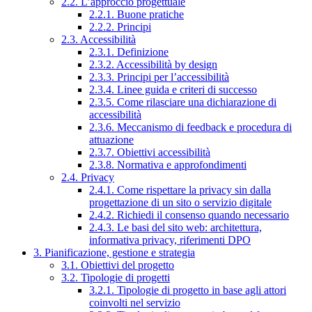
2.2. L’approccio progettuale
2.2.1. Buone pratiche
2.2.2. Principi
2.3. Accessibilità
2.3.1. Definizione
2.3.2. Accessibilità by design
2.3.3. Principi per l’accessibilità
2.3.4. Linee guida e criteri di successo
2.3.5. Come rilasciare una dichiarazione di
accessibilità
2.3.6. Meccanismo di feedback e procedura di
attuazione
2.3.7. Obiettivi accessibilità
2.3.8. Normativa e approfondimenti
2.4. Privacy
2.4.1. Come rispettare la privacy sin dalla
progettazione di un sito o servizio digitale
2.4.2. Richiedi il consenso quando necessario
2.4.3. Le basi del sito web: architettura,
informativa privacy, riferimenti DPO
3. Pianificazione, gestione e strategia
3.1. Obiettivi del progetto
3.2. Tipologie di progetti
3.2.1. Tipologie di progetto in base agli attori
coinvolti nel servizio