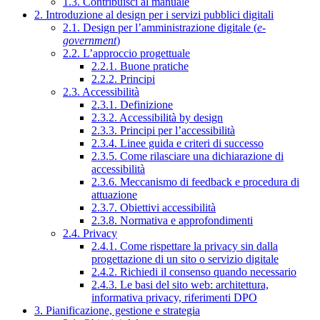
1.3. Contribuisci al manuale
2. Introduzione al design per i servizi pubblici digitali
2.1. Design per l’amministrazione digitale (
e-
government
)
2.2. L’approccio progettuale
2.2.1. Buone pratiche
2.2.2. Principi
2.3. Accessibilità
2.3.1. Definizione
2.3.2. Accessibilità by design
2.3.3. Principi per l’accessibilità
2.3.4. Linee guida e criteri di successo
2.3.5. Come rilasciare una dichiarazione di
accessibilità
2.3.6. Meccanismo di feedback e procedura di
attuazione
2.3.7. Obiettivi accessibilità
2.3.8. Normativa e approfondimenti
2.4. Privacy
2.4.1. Come rispettare la privacy sin dalla
progettazione di un sito o servizio digitale
2.4.2. Richiedi il consenso quando necessario
2.4.3. Le basi del sito web: architettura,
informativa privacy, riferimenti DPO
3. Pianificazione, gestione e strategia