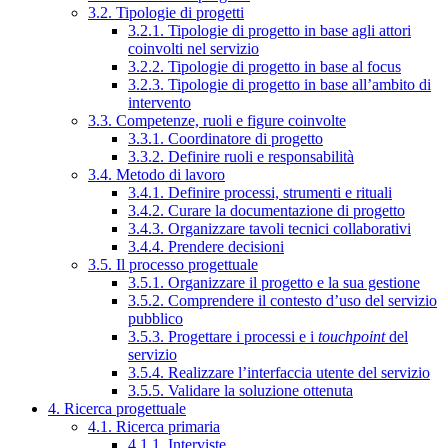
3.2. Tipologie di progetti
3.2.1. Tipologie di progetto in base agli attori
coinvolti nel servizio
3.2.2. Tipologie di progetto in base al focus
3.2.3. Tipologie di progetto in base all’ambito di
intervento
3.3. Competenze, ruoli e figure coinvolte
3.3.1. Coordinatore di progetto
3.3.2. Definire ruoli e responsabilità
3.4. Metodo di lavoro
3.4.1. Definire processi, strumenti e rituali
3.4.2. Curare la documentazione di progetto
3.4.3. Organizzare tavoli tecnici collaborativi
3.4.4. Prendere decisioni
3.5. Il processo progettuale
3.5.1. Organizzare il progetto e la sua gestione
3.5.2. Comprendere il contesto d’uso del servizio
pubblico
3.5.3. Progettare i processi e i
touchpoint
del
servizio
3.5.4. Realizzare l’interfaccia utente del servizio
3.5.5. Validare la soluzione ottenuta
4. Ricerca progettuale
4.1. Ricerca primaria
4.1.1. Interviste