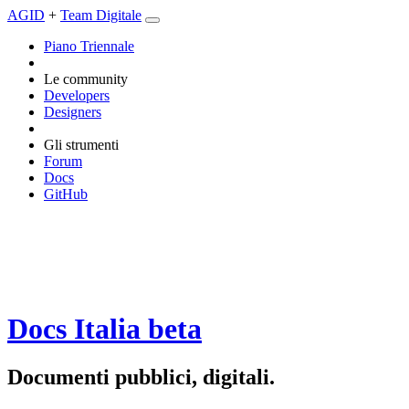
AGID
+
Team Digitale
Piano Triennale
Le community
Developers
Designers
Gli strumenti
Forum
Docs
GitHub
Docs Italia
beta
Documenti pubblici, digitali.