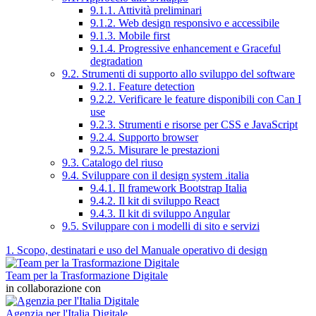
9.1.1. Attività preliminari
9.1.2. Web design responsivo e accessibile
9.1.3. Mobile first
9.1.4. Progressive enhancement e Graceful
degradation
9.2. Strumenti di supporto allo sviluppo del software
9.2.1. Feature detection
9.2.2. Verificare le feature disponibili con Can I
use
9.2.3. Strumenti e risorse per CSS e JavaScript
9.2.4. Supporto browser
9.2.5. Misurare le prestazioni
9.3. Catalogo del riuso
9.4. Sviluppare con il design system .italia
9.4.1. Il framework Bootstrap Italia
9.4.2. Il kit di sviluppo React
9.4.3. Il kit di sviluppo Angular
9.5. Sviluppare con i modelli di sito e servizi
1. Scopo, destinatari e uso del Manuale operativo di design
Team per la Trasformazione Digitale
in collaborazione con
Agenzia per l'Italia Digitale