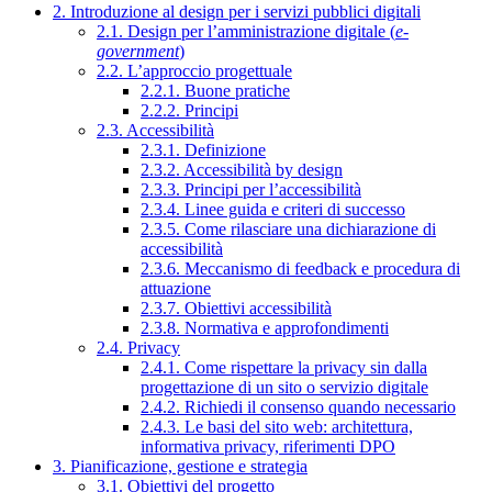
2. Introduzione al design per i servizi pubblici digitali
2.1. Design per l’amministrazione digitale (
e-
government
)
2.2. L’approccio progettuale
2.2.1. Buone pratiche
2.2.2. Principi
2.3. Accessibilità
2.3.1. Definizione
2.3.2. Accessibilità by design
2.3.3. Principi per l’accessibilità
2.3.4. Linee guida e criteri di successo
2.3.5. Come rilasciare una dichiarazione di
accessibilità
2.3.6. Meccanismo di feedback e procedura di
attuazione
2.3.7. Obiettivi accessibilità
2.3.8. Normativa e approfondimenti
2.4. Privacy
2.4.1. Come rispettare la privacy sin dalla
progettazione di un sito o servizio digitale
2.4.2. Richiedi il consenso quando necessario
2.4.3. Le basi del sito web: architettura,
informativa privacy, riferimenti DPO
3. Pianificazione, gestione e strategia
3.1. Obiettivi del progetto