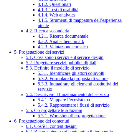
4.1.2. Questionari
4.1.3. Test di usabilità
4.1.4. Web analytics
4.1.5. Strumenti di mappatura dell’esperienza
utente
4.2. Ricerca secondaria
4.2.1. Ricerca documentale
4.2.2. Analisi benchmark
4.2.3. Valutazione euristica
5. Progettazione dei servizi
5.1. Cosa sono i servizi e il service design
5.2. Progettare servizi pubblici digitali
5.3. Definire il modello di servizio
5.3.1. Identificare gli attori coinvolti
5.3.2. Formulare la proposta di valore
5.3.3. Inquadrare gli elementi costitutivi del
servizio
5.4. Descrivere il funzionamento del servizio
5.4.1. Mappare l’ecosistema
5.4.2. Rappresentare i flussi di servizio
5.5. Co-progettare le soluzioni
5.5.1. Workshop di co-progettazione
6. Progettazione dei contenuti
6.1. Cos’è il content design
6.2. Ricerca utente sui contenuti e il linguaggio