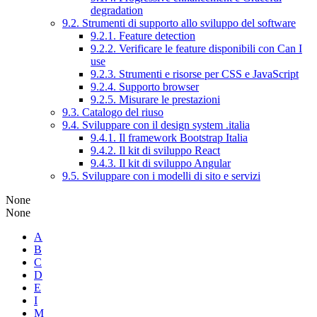
degradation
9.2. Strumenti di supporto allo sviluppo del software
9.2.1. Feature detection
9.2.2. Verificare le feature disponibili con Can I
use
9.2.3. Strumenti e risorse per CSS e JavaScript
9.2.4. Supporto browser
9.2.5. Misurare le prestazioni
9.3. Catalogo del riuso
9.4. Sviluppare con il design system .italia
9.4.1. Il framework Bootstrap Italia
9.4.2. Il kit di sviluppo React
9.4.3. Il kit di sviluppo Angular
9.5. Sviluppare con i modelli di sito e servizi
None
None
A
B
C
D
E
I
M