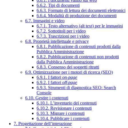
6.6.1. I documenti vanno sul web
6.6.2. Tipi di documenti
6.6.3. Formato di lettura dei documenti elettronici
6.6.4. Modalità di produzione dei documenti
6.7. Immagini e video
6.7.1. Testo alternativo (alt text) per le immagini
6.7.2. Sottotitoli per i video
6.7.3. Trascrizioni per i video
6.8. Proprietà intellettuale e privacy
6.8.1. Pubblicazione di contenuti prodotti dalla
Pubblica Amministrazione
6.8.2. Pubblicazione di contenuti non prodotti
dalla Pubblica Amministrazione
6.8.3. Consenso dei soggetti ritratti
6.9. Ottimizzazione per i motori di ricerca (SEO)
6.9.1. I fattori
on-page
6.9.2. I fattori
off-page
6.9.3. Strumenti di diagnostica SEO: Search
Console
6.10. Gestire i contenuti
6.10.1. L’inventario dei contenuti
6.10.2. Revisionare i contenuti
6.10.3. Migrare i contenuti
6.10.4. Pubblicare i contenuti
7. Progettazione dell’interazione