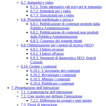
6.7. Immagini e video
6.7.1. Testo alternativo (alt text) per le immagini
6.7.2. Sottotitoli per i video
6.7.3. Trascrizioni per i video
6.8. Proprietà intellettuale e privacy
6.8.1. Pubblicazione di contenuti prodotti dalla
Pubblica Amministrazione
6.8.2. Pubblicazione di contenuti non prodotti
dalla Pubblica Amministrazione
6.8.3. Consenso dei soggetti ritratti
6.9. Ottimizzazione per i motori di ricerca (SEO)
6.9.1. I fattori
on-page
6.9.2. I fattori
off-page
6.9.3. Strumenti di diagnostica SEO: Search
Console
6.10. Gestire i contenuti
6.10.1. L’inventario dei contenuti
6.10.2. Revisionare i contenuti
6.10.3. Migrare i contenuti
6.10.4. Pubblicare i contenuti
7. Progettazione dell’interazione
7.1. Caratteristiche dell’interazione
7.2. User stories per definire l’interazione
7.2.1. Differenza tra scenari e user stories
7.3. Flussi di interazione