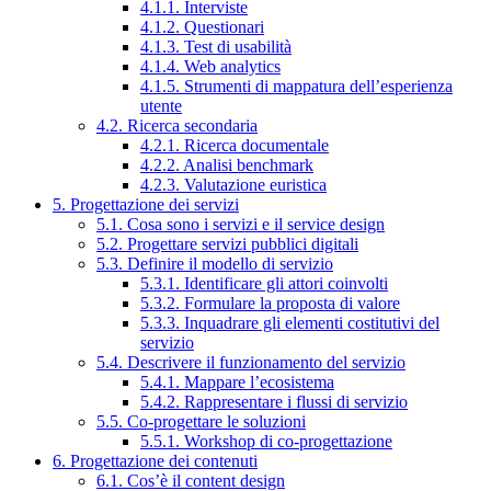
4.1.1. Interviste
4.1.2. Questionari
4.1.3. Test di usabilità
4.1.4. Web analytics
4.1.5. Strumenti di mappatura dell’esperienza
utente
4.2. Ricerca secondaria
4.2.1. Ricerca documentale
4.2.2. Analisi benchmark
4.2.3. Valutazione euristica
5. Progettazione dei servizi
5.1. Cosa sono i servizi e il service design
5.2. Progettare servizi pubblici digitali
5.3. Definire il modello di servizio
5.3.1. Identificare gli attori coinvolti
5.3.2. Formulare la proposta di valore
5.3.3. Inquadrare gli elementi costitutivi del
servizio
5.4. Descrivere il funzionamento del servizio
5.4.1. Mappare l’ecosistema
5.4.2. Rappresentare i flussi di servizio
5.5. Co-progettare le soluzioni
5.5.1. Workshop di co-progettazione
6. Progettazione dei contenuti
6.1. Cos’è il content design