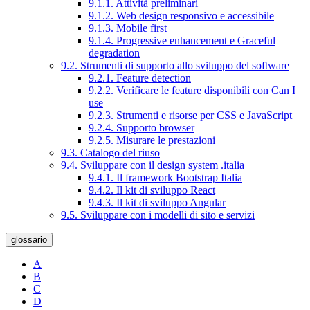
9.1.1. Attività preliminari
9.1.2. Web design responsivo e accessibile
9.1.3. Mobile first
9.1.4. Progressive enhancement e Graceful
degradation
9.2. Strumenti di supporto allo sviluppo del software
9.2.1. Feature detection
9.2.2. Verificare le feature disponibili con Can I
use
9.2.3. Strumenti e risorse per CSS e JavaScript
9.2.4. Supporto browser
9.2.5. Misurare le prestazioni
9.3. Catalogo del riuso
9.4. Sviluppare con il design system .italia
9.4.1. Il framework Bootstrap Italia
9.4.2. Il kit di sviluppo React
9.4.3. Il kit di sviluppo Angular
9.5. Sviluppare con i modelli di sito e servizi
glossario
A
B
C
D