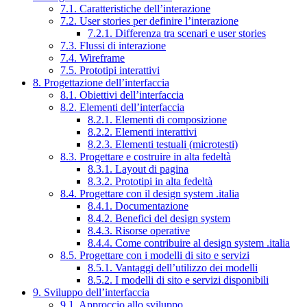
7.1. Caratteristiche dell’interazione
7.2. User stories per definire l’interazione
7.2.1. Differenza tra scenari e user stories
7.3. Flussi di interazione
7.4. Wireframe
7.5. Prototipi interattivi
8. Progettazione dell’interfaccia
8.1. Obiettivi dell’interfaccia
8.2. Elementi dell’interfaccia
8.2.1. Elementi di composizione
8.2.2. Elementi interattivi
8.2.3. Elementi testuali (microtesti)
8.3. Progettare e costruire in alta fedeltà
8.3.1. Layout di pagina
8.3.2. Prototipi in alta fedeltà
8.4. Progettare con il design system .italia
8.4.1. Documentazione
8.4.2. Benefici del design system
8.4.3. Risorse operative
8.4.4. Come contribuire al design system .italia
8.5. Progettare con i modelli di sito e servizi
8.5.1. Vantaggi dell’utilizzo dei modelli
8.5.2. I modelli di sito e servizi disponibili
9. Sviluppo dell’interfaccia
9.1. Approccio allo sviluppo