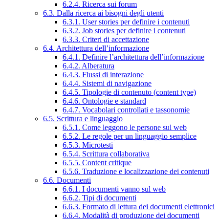
6.2.4. Ricerca sui forum
6.3. Dalla ricerca ai bisogni degli utenti
6.3.1. User stories per definire i contenuti
6.3.2. Job stories per definire i contenuti
6.3.3. Criteri di accettazione
6.4. Architettura dell’informazione
6.4.1. Definire l’architettura dell’informazione
6.4.2. Alberatura
6.4.3. Flussi di interazione
6.4.4. Sistemi di navigazione
6.4.5. Tipologie di contenuto (content type)
6.4.6. Ontologie e standard
6.4.7. Vocabolari controllati e tassonomie
6.5. Scrittura e linguaggio
6.5.1. Come leggono le persone sul web
6.5.2. Le regole per un linguaggio semplice
6.5.3. Microtesti
6.5.4. Scrittura collaborativa
6.5.5. Content critique
6.5.6. Traduzione e localizzazione dei contenuti
6.6. Documenti
6.6.1. I documenti vanno sul web
6.6.2. Tipi di documenti
6.6.3. Formato di lettura dei documenti elettronici
6.6.4. Modalità di produzione dei documenti