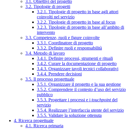
3.1. Obiettivi del progetto
3.2. Tipologie di progetti
3.2.1. Tipologie di progetto in base agli attori
coinvolti nel servizio
3.2.2. Tipologie di progetto in base al focus
3.2.3. Tipologie di progetto in base all’ambito di
intervento
3.3. Competenze, ruoli e figure coinvolte
3.3.1. Coordinatore di progetto
3.3.2. Definire ruoli e responsabilità
3.4. Metodo di lavoro
3.4.1. Definire processi, strumenti e rituali
3.4.2. Curare la documentazione di progetto
3.4.3. Organizzare tavoli tecnici collaborativi
3.4.4. Prendere decisioni
3.5. Il processo progettuale
3.5.1. Organizzare il progetto e la sua gestione
3.5.2. Comprendere il contesto d’uso del servizio
pubblico
3.5.3. Progettare i processi e i
touchpoint
del
servizio
3.5.4. Realizzare l’interfaccia utente del servizio
3.5.5. Validare la soluzione ottenuta
4. Ricerca progettuale
4.1. Ricerca primaria