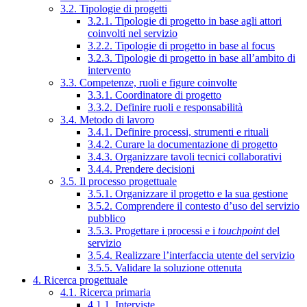
3.2. Tipologie di progetti
3.2.1. Tipologie di progetto in base agli attori
coinvolti nel servizio
3.2.2. Tipologie di progetto in base al focus
3.2.3. Tipologie di progetto in base all’ambito di
intervento
3.3. Competenze, ruoli e figure coinvolte
3.3.1. Coordinatore di progetto
3.3.2. Definire ruoli e responsabilità
3.4. Metodo di lavoro
3.4.1. Definire processi, strumenti e rituali
3.4.2. Curare la documentazione di progetto
3.4.3. Organizzare tavoli tecnici collaborativi
3.4.4. Prendere decisioni
3.5. Il processo progettuale
3.5.1. Organizzare il progetto e la sua gestione
3.5.2. Comprendere il contesto d’uso del servizio
pubblico
3.5.3. Progettare i processi e i
touchpoint
del
servizio
3.5.4. Realizzare l’interfaccia utente del servizio
3.5.5. Validare la soluzione ottenuta
4. Ricerca progettuale
4.1. Ricerca primaria
4.1.1. Interviste