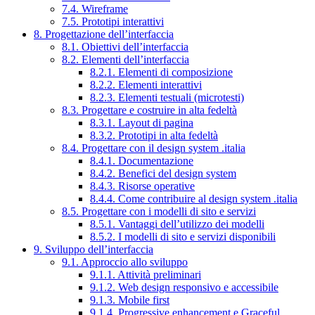
7.4. Wireframe
7.5. Prototipi interattivi
8. Progettazione dell’interfaccia
8.1. Obiettivi dell’interfaccia
8.2. Elementi dell’interfaccia
8.2.1. Elementi di composizione
8.2.2. Elementi interattivi
8.2.3. Elementi testuali (microtesti)
8.3. Progettare e costruire in alta fedeltà
8.3.1. Layout di pagina
8.3.2. Prototipi in alta fedeltà
8.4. Progettare con il design system .italia
8.4.1. Documentazione
8.4.2. Benefici del design system
8.4.3. Risorse operative
8.4.4. Come contribuire al design system .italia
8.5. Progettare con i modelli di sito e servizi
8.5.1. Vantaggi dell’utilizzo dei modelli
8.5.2. I modelli di sito e servizi disponibili
9. Sviluppo dell’interfaccia
9.1. Approccio allo sviluppo
9.1.1. Attività preliminari
9.1.2. Web design responsivo e accessibile
9.1.3. Mobile first
9.1.4. Progressive enhancement e Graceful