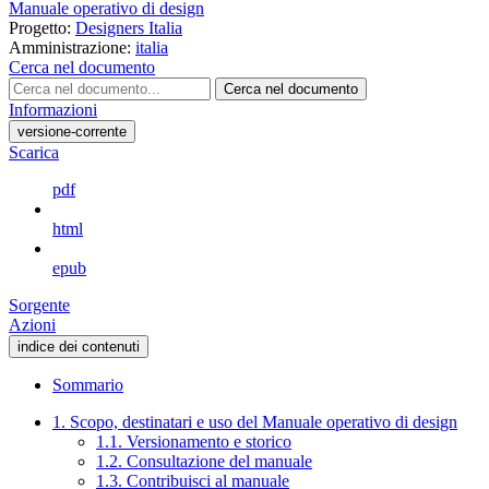
Manuale operativo di design
Progetto:
Designers Italia
Amministrazione:
italia
Cerca nel documento
Cerca nel documento
Informazioni
versione-corrente
Scarica
pdf
html
epub
Sorgente
Azioni
indice dei contenuti
Sommario
1. Scopo, destinatari e uso del Manuale operativo di design
1.1. Versionamento e storico
1.2. Consultazione del manuale
1.3. Contribuisci al manuale