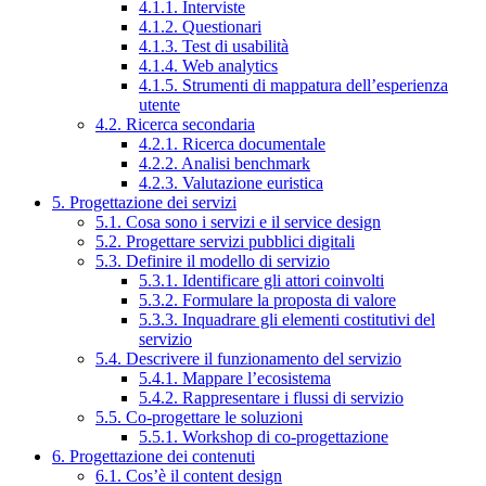
4.1.1. Interviste
4.1.2. Questionari
4.1.3. Test di usabilità
4.1.4. Web analytics
4.1.5. Strumenti di mappatura dell’esperienza
utente
4.2. Ricerca secondaria
4.2.1. Ricerca documentale
4.2.2. Analisi benchmark
4.2.3. Valutazione euristica
5. Progettazione dei servizi
5.1. Cosa sono i servizi e il service design
5.2. Progettare servizi pubblici digitali
5.3. Definire il modello di servizio
5.3.1. Identificare gli attori coinvolti
5.3.2. Formulare la proposta di valore
5.3.3. Inquadrare gli elementi costitutivi del
servizio
5.4. Descrivere il funzionamento del servizio
5.4.1. Mappare l’ecosistema
5.4.2. Rappresentare i flussi di servizio
5.5. Co-progettare le soluzioni
5.5.1. Workshop di co-progettazione
6. Progettazione dei contenuti
6.1. Cos’è il content design