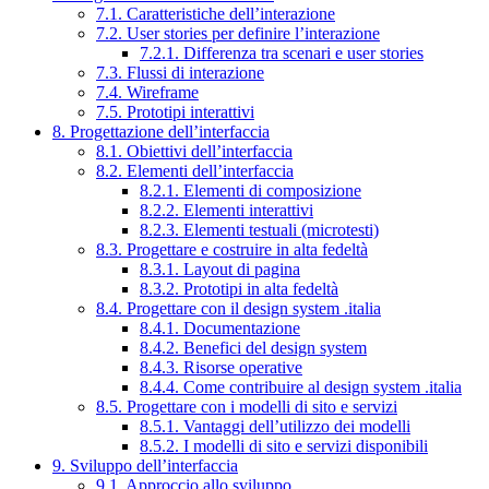
7.1. Caratteristiche dell’interazione
7.2. User stories per definire l’interazione
7.2.1. Differenza tra scenari e user stories
7.3. Flussi di interazione
7.4. Wireframe
7.5. Prototipi interattivi
8. Progettazione dell’interfaccia
8.1. Obiettivi dell’interfaccia
8.2. Elementi dell’interfaccia
8.2.1. Elementi di composizione
8.2.2. Elementi interattivi
8.2.3. Elementi testuali (microtesti)
8.3. Progettare e costruire in alta fedeltà
8.3.1. Layout di pagina
8.3.2. Prototipi in alta fedeltà
8.4. Progettare con il design system .italia
8.4.1. Documentazione
8.4.2. Benefici del design system
8.4.3. Risorse operative
8.4.4. Come contribuire al design system .italia
8.5. Progettare con i modelli di sito e servizi
8.5.1. Vantaggi dell’utilizzo dei modelli
8.5.2. I modelli di sito e servizi disponibili
9. Sviluppo dell’interfaccia
9.1. Approccio allo sviluppo