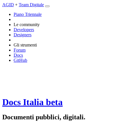
AGID
+
Team Digitale
Piano Triennale
Le community
Developers
Designers
Gli strumenti
Forum
Docs
GitHub
Docs Italia
beta
Documenti pubblici, digitali.