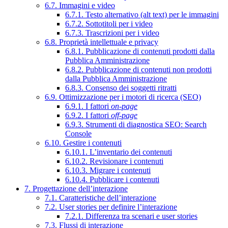
6.7. Immagini e video
6.7.1. Testo alternativo (alt text) per le immagini
6.7.2. Sottotitoli per i video
6.7.3. Trascrizioni per i video
6.8. Proprietà intellettuale e privacy
6.8.1. Pubblicazione di contenuti prodotti dalla
Pubblica Amministrazione
6.8.2. Pubblicazione di contenuti non prodotti
dalla Pubblica Amministrazione
6.8.3. Consenso dei soggetti ritratti
6.9. Ottimizzazione per i motori di ricerca (SEO)
6.9.1. I fattori
on-page
6.9.2. I fattori
off-page
6.9.3. Strumenti di diagnostica SEO: Search
Console
6.10. Gestire i contenuti
6.10.1. L’inventario dei contenuti
6.10.2. Revisionare i contenuti
6.10.3. Migrare i contenuti
6.10.4. Pubblicare i contenuti
7. Progettazione dell’interazione
7.1. Caratteristiche dell’interazione
7.2. User stories per definire l’interazione
7.2.1. Differenza tra scenari e user stories
7.3. Flussi di interazione