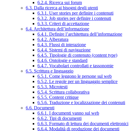
6.2.4. Ricerca sui forum
6.3. Dalla ricerca ai bisogni degli utenti
6.3.1. User stories per definire i contenuti
6.3.2. Job stories per definire i contenuti
6.3.3. Criteri di accettazione
6.4. Architettura dell’informazione
6.4.1. Definire l’architettura dell’informazione
6.4.2. Alberatura
6.4.3. Flussi di interazione
6.4.4. Sistemi di navigazione
6.4.5. Tipologie di contenuto (content type)
6.4.6. Ontologie e standard
6.4.7. Vocabolari controllati e tassonomie
6.5. Scrittura e linguaggio
6.5.1. Come leggono le persone sul web
6.5.2. Le regole per un linguaggio semplice
6.5.3. Microtesti
6.5.4. Scrittura collaborativa
6.5.5. Content critique
6.5.6. Traduzione e localizzazione dei contenuti
6.6. Documenti
6.6.1. I documenti vanno sul web
6.6.2. Tipi di documenti
6.6.3. Formato di lettura dei documenti elettronici
6.6.4. Modalità di produzione dei documenti