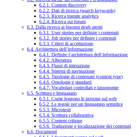
6.2.1. Content discovery
6.2.2. Dati di ricerca (search keywords)
6.2.3. Ricerca tramite analytics
6.2.4. Ricerca sui forum
6.3. Dalla ricerca ai bisogni degli utenti
6.3.1. User stories per definire i contenuti
6.3.2. Job stories per definire i contenuti
6.3.3. Criteri di accettazione
6.4. Architettura dell’informazione
6.4.1. Definire l’architettura dell’informazione
6.4.2. Alberatura
6.4.3. Flussi di interazione
6.4.4. Sistemi di navigazione
6.4.5. Tipologie di contenuto (content type)
6.4.6. Ontologie e standard
6.4.7. Vocabolari controllati e tassonomie
6.5. Scrittura e linguaggio
6.5.1. Come leggono le persone sul web
6.5.2. Le regole per un linguaggio semplice
6.5.3. Microtesti
6.5.4. Scrittura collaborativa
6.5.5. Content critique
6.5.6. Traduzione e localizzazione dei contenuti
6.6. Documenti