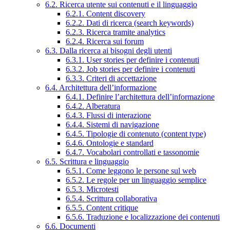
6.2. Ricerca utente sui contenuti e il linguaggio
6.2.1. Content discovery
6.2.2. Dati di ricerca (search keywords)
6.2.3. Ricerca tramite analytics
6.2.4. Ricerca sui forum
6.3. Dalla ricerca ai bisogni degli utenti
6.3.1. User stories per definire i contenuti
6.3.2. Job stories per definire i contenuti
6.3.3. Criteri di accettazione
6.4. Architettura dell’informazione
6.4.1. Definire l’architettura dell’informazione
6.4.2. Alberatura
6.4.3. Flussi di interazione
6.4.4. Sistemi di navigazione
6.4.5. Tipologie di contenuto (content type)
6.4.6. Ontologie e standard
6.4.7. Vocabolari controllati e tassonomie
6.5. Scrittura e linguaggio
6.5.1. Come leggono le persone sul web
6.5.2. Le regole per un linguaggio semplice
6.5.3. Microtesti
6.5.4. Scrittura collaborativa
6.5.5. Content critique
6.5.6. Traduzione e localizzazione dei contenuti
6.6. Documenti