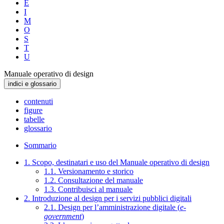
E
I
M
O
S
T
U
Manuale operativo di design
indici e glossario
contenuti
figure
tabelle
glossario
Sommario
1. Scopo, destinatari e uso del Manuale operativo di design
1.1. Versionamento e storico
1.2. Consultazione del manuale
1.3. Contribuisci al manuale
2. Introduzione al design per i servizi pubblici digitali
2.1. Design per l’amministrazione digitale (
e-
government
)