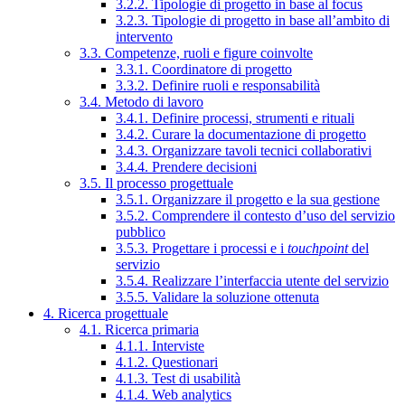
3.2.2. Tipologie di progetto in base al focus
3.2.3. Tipologie di progetto in base all’ambito di
intervento
3.3. Competenze, ruoli e figure coinvolte
3.3.1. Coordinatore di progetto
3.3.2. Definire ruoli e responsabilità
3.4. Metodo di lavoro
3.4.1. Definire processi, strumenti e rituali
3.4.2. Curare la documentazione di progetto
3.4.3. Organizzare tavoli tecnici collaborativi
3.4.4. Prendere decisioni
3.5. Il processo progettuale
3.5.1. Organizzare il progetto e la sua gestione
3.5.2. Comprendere il contesto d’uso del servizio
pubblico
3.5.3. Progettare i processi e i
touchpoint
del
servizio
3.5.4. Realizzare l’interfaccia utente del servizio
3.5.5. Validare la soluzione ottenuta
4. Ricerca progettuale
4.1. Ricerca primaria
4.1.1. Interviste
4.1.2. Questionari
4.1.3. Test di usabilità
4.1.4. Web analytics