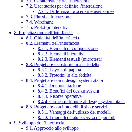
7.1. Caratteristiche dell’interazione
7.2. User stories per definire l’interazione
7.2.1. Differenza tra scenari e user stories
7.3. Flussi di interazione
7.4. Wireframe
7.5. Prototipi interattivi
8. Progettazione dell’interfaccia
8.1. Obiettivi dell’interfaccia
8.2. Elementi dell’interfaccia
8.2.1. Elementi di composizione
8.2.2. Elementi interattivi
8.2.3. Elementi testuali (microtesti)
8.3. Progettare e costruire in alta fedeltà
8.3.1. Layout di pagina
8.3.2. Prototipi in alta fedeltà
8.4. Progettare con il design system .italia
8.4.1. Documentazione
8.4.2. Benefici del design system
8.4.3. Risorse operative
8.4.4. Come contribuire al design system .italia
8.5. Progettare con i modelli di sito e servizi
8.5.1. Vantaggi dell’utilizzo dei modelli
8.5.2. I modelli di sito e servizi disponibili
9. Sviluppo dell’interfaccia
9.1. Approccio allo sviluppo