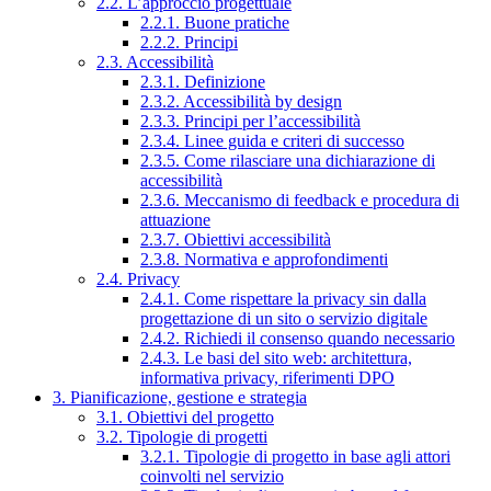
2.2. L’approccio progettuale
2.2.1. Buone pratiche
2.2.2. Principi
2.3. Accessibilità
2.3.1. Definizione
2.3.2. Accessibilità by design
2.3.3. Principi per l’accessibilità
2.3.4. Linee guida e criteri di successo
2.3.5. Come rilasciare una dichiarazione di
accessibilità
2.3.6. Meccanismo di feedback e procedura di
attuazione
2.3.7. Obiettivi accessibilità
2.3.8. Normativa e approfondimenti
2.4. Privacy
2.4.1. Come rispettare la privacy sin dalla
progettazione di un sito o servizio digitale
2.4.2. Richiedi il consenso quando necessario
2.4.3. Le basi del sito web: architettura,
informativa privacy, riferimenti DPO
3. Pianificazione, gestione e strategia
3.1. Obiettivi del progetto
3.2. Tipologie di progetti
3.2.1. Tipologie di progetto in base agli attori
coinvolti nel servizio