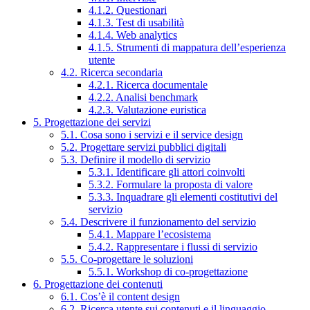
4.1.2. Questionari
4.1.3. Test di usabilità
4.1.4. Web analytics
4.1.5. Strumenti di mappatura dell’esperienza
utente
4.2. Ricerca secondaria
4.2.1. Ricerca documentale
4.2.2. Analisi benchmark
4.2.3. Valutazione euristica
5. Progettazione dei servizi
5.1. Cosa sono i servizi e il service design
5.2. Progettare servizi pubblici digitali
5.3. Definire il modello di servizio
5.3.1. Identificare gli attori coinvolti
5.3.2. Formulare la proposta di valore
5.3.3. Inquadrare gli elementi costitutivi del
servizio
5.4. Descrivere il funzionamento del servizio
5.4.1. Mappare l’ecosistema
5.4.2. Rappresentare i flussi di servizio
5.5. Co-progettare le soluzioni
5.5.1. Workshop di co-progettazione
6. Progettazione dei contenuti
6.1. Cos’è il content design
6.2. Ricerca utente sui contenuti e il linguaggio