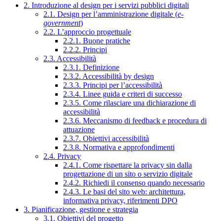
2. Introduzione al design per i servizi pubblici digitali
2.1. Design per l’amministrazione digitale (
e-
government
)
2.2. L’approccio progettuale
2.2.1. Buone pratiche
2.2.2. Principi
2.3. Accessibilità
2.3.1. Definizione
2.3.2. Accessibilità by design
2.3.3. Principi per l’accessibilità
2.3.4. Linee guida e criteri di successo
2.3.5. Come rilasciare una dichiarazione di
accessibilità
2.3.6. Meccanismo di feedback e procedura di
attuazione
2.3.7. Obiettivi accessibilità
2.3.8. Normativa e approfondimenti
2.4. Privacy
2.4.1. Come rispettare la privacy sin dalla
progettazione di un sito o servizio digitale
2.4.2. Richiedi il consenso quando necessario
2.4.3. Le basi del sito web: architettura,
informativa privacy, riferimenti DPO
3. Pianificazione, gestione e strategia
3.1. Obiettivi del progetto