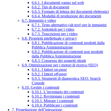
6.6.1. I documenti vanno sul web
6.6.2. Tipi di documenti
6.6.3. Formato di lettura dei documenti elettronici
6.6.4. Modalità di produzione dei documenti
6.7. Immagini e video
6.7.1. Testo alternativo (alt text) per le immagini
6.7.2. Sottotitoli per i video
6.7.3. Trascrizioni per i video
6.8. Proprietà intellettuale e privacy
6.8.1. Pubblicazione di contenuti prodotti dalla
Pubblica Amministrazione
6.8.2. Pubblicazione di contenuti non prodotti
dalla Pubblica Amministrazione
6.8.3. Consenso dei soggetti ritratti
6.9. Ottimizzazione per i motori di ricerca (SEO)
6.9.1. I fattori
on-page
6.9.2. I fattori
off-page
6.9.3. Strumenti di diagnostica SEO: Search
Console
6.10. Gestire i contenuti
6.10.1. L’inventario dei contenuti
6.10.2. Revisionare i contenuti
6.10.3. Migrare i contenuti
6.10.4. Pubblicare i contenuti
7. Progettazione dell’interazione