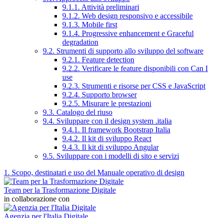
9.1.1. Attività preliminari
9.1.2. Web design responsivo e accessibile
9.1.3. Mobile first
9.1.4. Progressive enhancement e Graceful
degradation
9.2. Strumenti di supporto allo sviluppo del software
9.2.1. Feature detection
9.2.2. Verificare le feature disponibili con Can I
use
9.2.3. Strumenti e risorse per CSS e JavaScript
9.2.4. Supporto browser
9.2.5. Misurare le prestazioni
9.3. Catalogo del riuso
9.4. Sviluppare con il design system .italia
9.4.1. Il framework Bootstrap Italia
9.4.2. Il kit di sviluppo React
9.4.3. Il kit di sviluppo Angular
9.5. Sviluppare con i modelli di sito e servizi
1. Scopo, destinatari e uso del Manuale operativo di design
Team per la Trasformazione Digitale
in collaborazione con
Agenzia per l'Italia Digitale