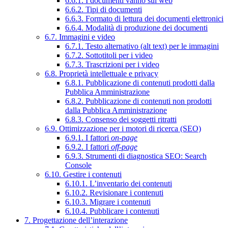
6.6.1. I documenti vanno sul web
6.6.2. Tipi di documenti
6.6.3. Formato di lettura dei documenti elettronici
6.6.4. Modalità di produzione dei documenti
6.7. Immagini e video
6.7.1. Testo alternativo (alt text) per le immagini
6.7.2. Sottotitoli per i video
6.7.3. Trascrizioni per i video
6.8. Proprietà intellettuale e privacy
6.8.1. Pubblicazione di contenuti prodotti dalla
Pubblica Amministrazione
6.8.2. Pubblicazione di contenuti non prodotti
dalla Pubblica Amministrazione
6.8.3. Consenso dei soggetti ritratti
6.9. Ottimizzazione per i motori di ricerca (SEO)
6.9.1. I fattori
on-page
6.9.2. I fattori
off-page
6.9.3. Strumenti di diagnostica SEO: Search
Console
6.10. Gestire i contenuti
6.10.1. L’inventario dei contenuti
6.10.2. Revisionare i contenuti
6.10.3. Migrare i contenuti
6.10.4. Pubblicare i contenuti
7. Progettazione dell’interazione