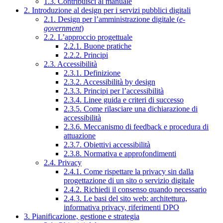
1.3. Contribuisci al manuale
2. Introduzione al design per i servizi pubblici digitali
2.1. Design per l’amministrazione digitale (
e-
government
)
2.2. L’approccio progettuale
2.2.1. Buone pratiche
2.2.2. Principi
2.3. Accessibilità
2.3.1. Definizione
2.3.2. Accessibilità by design
2.3.3. Principi per l’accessibilità
2.3.4. Linee guida e criteri di successo
2.3.5. Come rilasciare una dichiarazione di
accessibilità
2.3.6. Meccanismo di feedback e procedura di
attuazione
2.3.7. Obiettivi accessibilità
2.3.8. Normativa e approfondimenti
2.4. Privacy
2.4.1. Come rispettare la privacy sin dalla
progettazione di un sito o servizio digitale
2.4.2. Richiedi il consenso quando necessario
2.4.3. Le basi del sito web: architettura,
informativa privacy, riferimenti DPO
3. Pianificazione, gestione e strategia