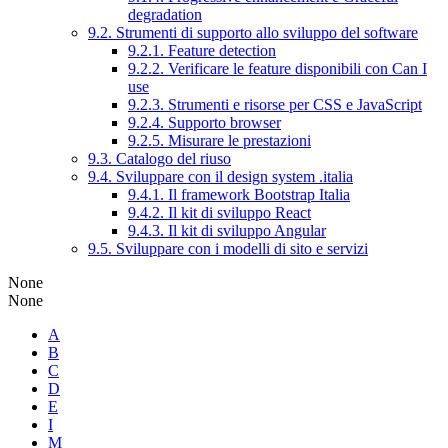
degradation
9.2. Strumenti di supporto allo sviluppo del software
9.2.1. Feature detection
9.2.2. Verificare le feature disponibili con Can I
use
9.2.3. Strumenti e risorse per CSS e JavaScript
9.2.4. Supporto browser
9.2.5. Misurare le prestazioni
9.3. Catalogo del riuso
9.4. Sviluppare con il design system .italia
9.4.1. Il framework Bootstrap Italia
9.4.2. Il kit di sviluppo React
9.4.3. Il kit di sviluppo Angular
9.5. Sviluppare con i modelli di sito e servizi
None
None
A
B
C
D
E
I
M