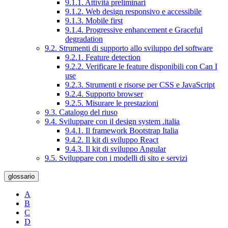
9.1.1. Attività preliminari
9.1.2. Web design responsivo e accessibile
9.1.3. Mobile first
9.1.4. Progressive enhancement e Graceful
degradation
9.2. Strumenti di supporto allo sviluppo del software
9.2.1. Feature detection
9.2.2. Verificare le feature disponibili con Can I
use
9.2.3. Strumenti e risorse per CSS e JavaScript
9.2.4. Supporto browser
9.2.5. Misurare le prestazioni
9.3. Catalogo del riuso
9.4. Sviluppare con il design system .italia
9.4.1. Il framework Bootstrap Italia
9.4.2. Il kit di sviluppo React
9.4.3. Il kit di sviluppo Angular
9.5. Sviluppare con i modelli di sito e servizi
glossario
A
B
C
D