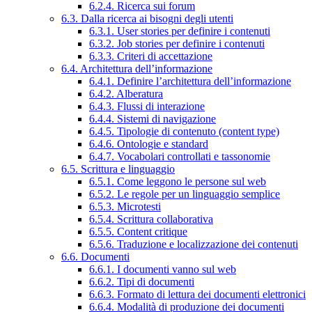
6.2.4. Ricerca sui forum
6.3. Dalla ricerca ai bisogni degli utenti
6.3.1. User stories per definire i contenuti
6.3.2. Job stories per definire i contenuti
6.3.3. Criteri di accettazione
6.4. Architettura dell’informazione
6.4.1. Definire l’architettura dell’informazione
6.4.2. Alberatura
6.4.3. Flussi di interazione
6.4.4. Sistemi di navigazione
6.4.5. Tipologie di contenuto (content type)
6.4.6. Ontologie e standard
6.4.7. Vocabolari controllati e tassonomie
6.5. Scrittura e linguaggio
6.5.1. Come leggono le persone sul web
6.5.2. Le regole per un linguaggio semplice
6.5.3. Microtesti
6.5.4. Scrittura collaborativa
6.5.5. Content critique
6.5.6. Traduzione e localizzazione dei contenuti
6.6. Documenti
6.6.1. I documenti vanno sul web
6.6.2. Tipi di documenti
6.6.3. Formato di lettura dei documenti elettronici
6.6.4. Modalità di produzione dei documenti