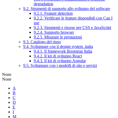
degradation
9.2. Strumenti di supporto allo sviluppo del software
9.2.1. Feature detection
9.2.2. Verificare le feature disponibili con Can I
use
9.2.3. Strumenti e risorse per CSS e JavaScript
9.2.4. Supporto browser
9.2.5. Misurare le prestazioni
9.3. Catalogo del riuso
9.4. Sviluppare con il design system .italia
9.4.1. Il framework Bootstrap Italia
9.4.2. Il kit di sviluppo React
9.4.3. Il kit di sviluppo Angular
9.5. Sviluppare con i modelli di sito e servizi
None
None
A
B
C
D
E
I
M