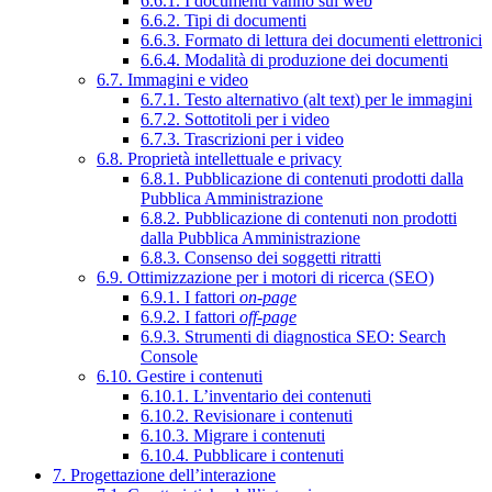
6.6.1. I documenti vanno sul web
6.6.2. Tipi di documenti
6.6.3. Formato di lettura dei documenti elettronici
6.6.4. Modalità di produzione dei documenti
6.7. Immagini e video
6.7.1. Testo alternativo (alt text) per le immagini
6.7.2. Sottotitoli per i video
6.7.3. Trascrizioni per i video
6.8. Proprietà intellettuale e privacy
6.8.1. Pubblicazione di contenuti prodotti dalla
Pubblica Amministrazione
6.8.2. Pubblicazione di contenuti non prodotti
dalla Pubblica Amministrazione
6.8.3. Consenso dei soggetti ritratti
6.9. Ottimizzazione per i motori di ricerca (SEO)
6.9.1. I fattori
on-page
6.9.2. I fattori
off-page
6.9.3. Strumenti di diagnostica SEO: Search
Console
6.10. Gestire i contenuti
6.10.1. L’inventario dei contenuti
6.10.2. Revisionare i contenuti
6.10.3. Migrare i contenuti
6.10.4. Pubblicare i contenuti
7. Progettazione dell’interazione