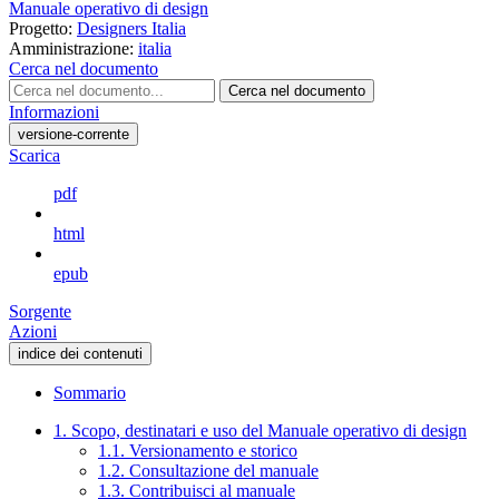
Manuale operativo di design
Progetto:
Designers Italia
Amministrazione:
italia
Cerca nel documento
Cerca nel documento
Informazioni
versione-corrente
Scarica
pdf
html
epub
Sorgente
Azioni
indice dei contenuti
Sommario
1. Scopo, destinatari e uso del Manuale operativo di design
1.1. Versionamento e storico
1.2. Consultazione del manuale
1.3. Contribuisci al manuale