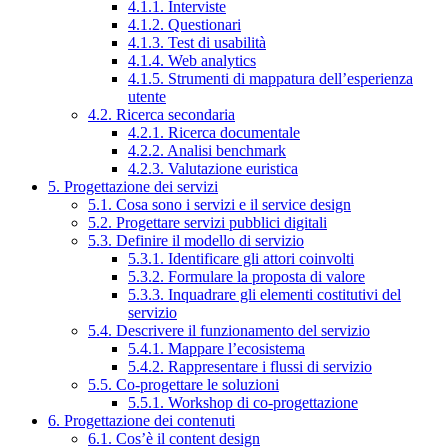
4.1.1. Interviste
4.1.2. Questionari
4.1.3. Test di usabilità
4.1.4. Web analytics
4.1.5. Strumenti di mappatura dell’esperienza
utente
4.2. Ricerca secondaria
4.2.1. Ricerca documentale
4.2.2. Analisi benchmark
4.2.3. Valutazione euristica
5. Progettazione dei servizi
5.1. Cosa sono i servizi e il service design
5.2. Progettare servizi pubblici digitali
5.3. Definire il modello di servizio
5.3.1. Identificare gli attori coinvolti
5.3.2. Formulare la proposta di valore
5.3.3. Inquadrare gli elementi costitutivi del
servizio
5.4. Descrivere il funzionamento del servizio
5.4.1. Mappare l’ecosistema
5.4.2. Rappresentare i flussi di servizio
5.5. Co-progettare le soluzioni
5.5.1. Workshop di co-progettazione
6. Progettazione dei contenuti
6.1. Cos’è il content design