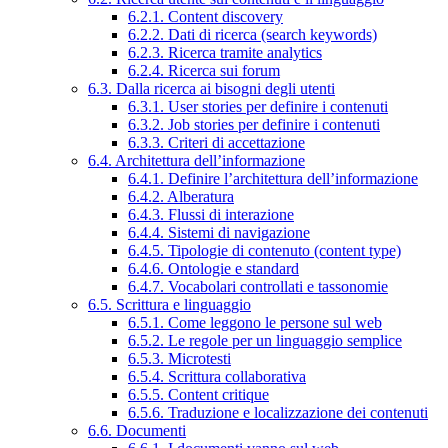
6.2.1. Content discovery
6.2.2. Dati di ricerca (search keywords)
6.2.3. Ricerca tramite analytics
6.2.4. Ricerca sui forum
6.3. Dalla ricerca ai bisogni degli utenti
6.3.1. User stories per definire i contenuti
6.3.2. Job stories per definire i contenuti
6.3.3. Criteri di accettazione
6.4. Architettura dell’informazione
6.4.1. Definire l’architettura dell’informazione
6.4.2. Alberatura
6.4.3. Flussi di interazione
6.4.4. Sistemi di navigazione
6.4.5. Tipologie di contenuto (content type)
6.4.6. Ontologie e standard
6.4.7. Vocabolari controllati e tassonomie
6.5. Scrittura e linguaggio
6.5.1. Come leggono le persone sul web
6.5.2. Le regole per un linguaggio semplice
6.5.3. Microtesti
6.5.4. Scrittura collaborativa
6.5.5. Content critique
6.5.6. Traduzione e localizzazione dei contenuti
6.6. Documenti