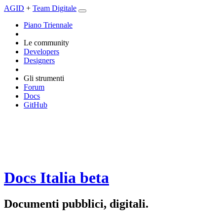
AGID
+
Team Digitale
Piano Triennale
Le community
Developers
Designers
Gli strumenti
Forum
Docs
GitHub
Docs Italia
beta
Documenti pubblici, digitali.