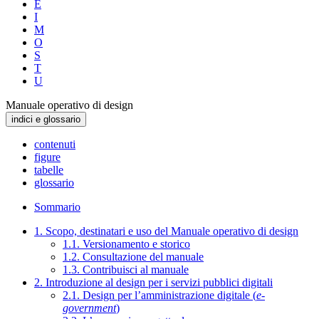
E
I
M
O
S
T
U
Manuale operativo di design
indici e glossario
contenuti
figure
tabelle
glossario
Sommario
1. Scopo, destinatari e uso del Manuale operativo di design
1.1. Versionamento e storico
1.2. Consultazione del manuale
1.3. Contribuisci al manuale
2. Introduzione al design per i servizi pubblici digitali
2.1. Design per l’amministrazione digitale (
e-
government
)