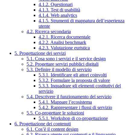
4.1.2. Questionari
4.1.3. Test di usabilità
4.1.4. Web analytics
4.1.5. Strumenti di mappatura dell’esperienza
utente
4.2. Ricerca secondaria
4.2.1. Ricerca documentale
4.2.2. Analisi benchmark
4.2.3. Valutazione euristica
5. Progettazione dei servizi
5.1. Cosa sono i servizi e il service design
5.2. Progettare servizi pubblici digitali
5.3. Definire il modello di servizio
5.3.1. Identificare gli attori coinvolti
5.3.2. Formulare la proposta di valore
5.3.3. Inquadrare gli elementi costitutivi del
servizio
5.4. Descrivere il funzionamento del servizio
5.4.1. Mappare l’ecosistema
5.4.2. Rappresentare i flussi di servizio
5.5. Co-progettare le soluzioni
5.5.1. Workshop di co-progettazione
6. Progettazione dei contenuti
6.1. Cos’è il content design
6.2. Ricerca utente sui contenuti e il linguaggio