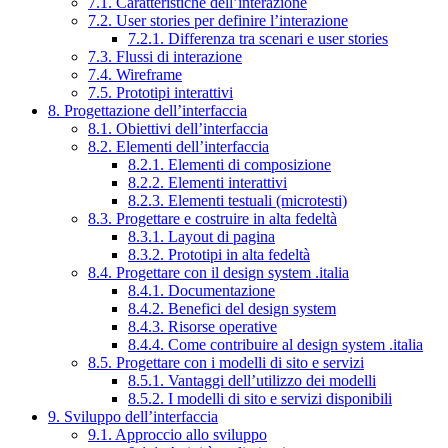
7.1. Caratteristiche dell’interazione
7.2. User stories per definire l’interazione
7.2.1. Differenza tra scenari e user stories
7.3. Flussi di interazione
7.4. Wireframe
7.5. Prototipi interattivi
8. Progettazione dell’interfaccia
8.1. Obiettivi dell’interfaccia
8.2. Elementi dell’interfaccia
8.2.1. Elementi di composizione
8.2.2. Elementi interattivi
8.2.3. Elementi testuali (microtesti)
8.3. Progettare e costruire in alta fedeltà
8.3.1. Layout di pagina
8.3.2. Prototipi in alta fedeltà
8.4. Progettare con il design system .italia
8.4.1. Documentazione
8.4.2. Benefici del design system
8.4.3. Risorse operative
8.4.4. Come contribuire al design system .italia
8.5. Progettare con i modelli di sito e servizi
8.5.1. Vantaggi dell’utilizzo dei modelli
8.5.2. I modelli di sito e servizi disponibili
9. Sviluppo dell’interfaccia
9.1. Approccio allo sviluppo