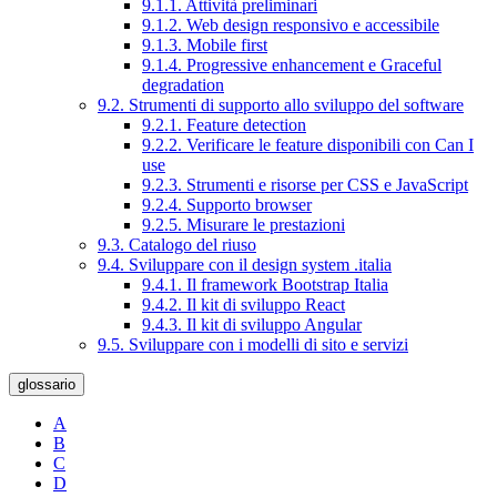
9.1.1. Attività preliminari
9.1.2. Web design responsivo e accessibile
9.1.3. Mobile first
9.1.4. Progressive enhancement e Graceful
degradation
9.2. Strumenti di supporto allo sviluppo del software
9.2.1. Feature detection
9.2.2. Verificare le feature disponibili con Can I
use
9.2.3. Strumenti e risorse per CSS e JavaScript
9.2.4. Supporto browser
9.2.5. Misurare le prestazioni
9.3. Catalogo del riuso
9.4. Sviluppare con il design system .italia
9.4.1. Il framework Bootstrap Italia
9.4.2. Il kit di sviluppo React
9.4.3. Il kit di sviluppo Angular
9.5. Sviluppare con i modelli di sito e servizi
glossario
A
B
C
D