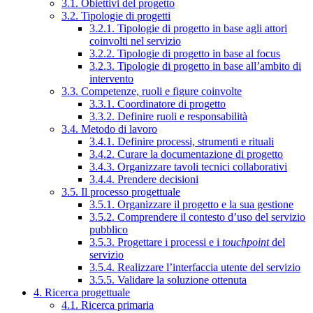
3.1. Obiettivi del progetto
3.2. Tipologie di progetti
3.2.1. Tipologie di progetto in base agli attori
coinvolti nel servizio
3.2.2. Tipologie di progetto in base al focus
3.2.3. Tipologie di progetto in base all’ambito di
intervento
3.3. Competenze, ruoli e figure coinvolte
3.3.1. Coordinatore di progetto
3.3.2. Definire ruoli e responsabilità
3.4. Metodo di lavoro
3.4.1. Definire processi, strumenti e rituali
3.4.2. Curare la documentazione di progetto
3.4.3. Organizzare tavoli tecnici collaborativi
3.4.4. Prendere decisioni
3.5. Il processo progettuale
3.5.1. Organizzare il progetto e la sua gestione
3.5.2. Comprendere il contesto d’uso del servizio
pubblico
3.5.3. Progettare i processi e i
touchpoint
del
servizio
3.5.4. Realizzare l’interfaccia utente del servizio
3.5.5. Validare la soluzione ottenuta
4. Ricerca progettuale
4.1. Ricerca primaria