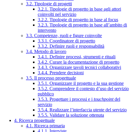
3.2. Tipologie di progetti
3.2.1. Tipologie di progetto in base agli attori
coinvolti nel servizio
3.2.2. Tipologie di progetto in base al focus
3.2.3. Tipologie di progetto in base all’ambito di
intervento
3.3. Competenze, ruoli e figure coinvolte
3.3.1. Coordinatore di progetto
3.3.2. Definire ruoli e responsabilità
3.4. Metodo di lavoro
3.4.1. Definire processi, strumenti e rituali
3.4.2. Curare la documentazione di progetto
3.4.3. Organizzare tavoli tecnici collaborativi
3.4.4. Prendere decisioni
3.5. Il processo progettuale
3.5.1. Organizzare il progetto e la sua gestione
3.5.2. Comprendere il contesto d’uso del servizio
pubblico
3.5.3. Progettare i processi e i
touchpoint
del
servizio
3.5.4. Realizzare l’interfaccia utente del servizio
3.5.5. Validare la soluzione ottenuta
4. Ricerca progettuale
4.1. Ricerca primaria
4.1.1. Interviste