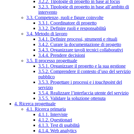
3.2.2. Tipologie di progetto in base al focus
3.2.3. Tipologie di progetto in base all’ambito di
intervento
3.3. Competenze, ruoli e figure coinvolte
3.3.1. Coordinatore di progetto
3.3.2. Definire ruoli e responsabilità
3.4. Metodo di lavoro
3.4.1. Definire processi, strumenti e rituali
3.4.2. Curare la documentazione di progetto
3.4.3. Organizzare tavoli tecnici collaborativi
3.4.4. Prendere decisioni
3.5. Il processo progettuale
3.5.1. Organizzare il progetto e la sua gestione
3.5.2. Comprendere il contesto d’uso del servizio
pubblico
3.5.3. Progettare i processi e i
touchpoint
del
servizio
3.5.4. Realizzare l’interfaccia utente del servizio
3.5.5. Validare la soluzione ottenuta
4. Ricerca progettuale
4.1. Ricerca primaria
4.1.1. Interviste
4.1.2. Questionari
4.1.3. Test di usabilità
4.1.4. Web analytics