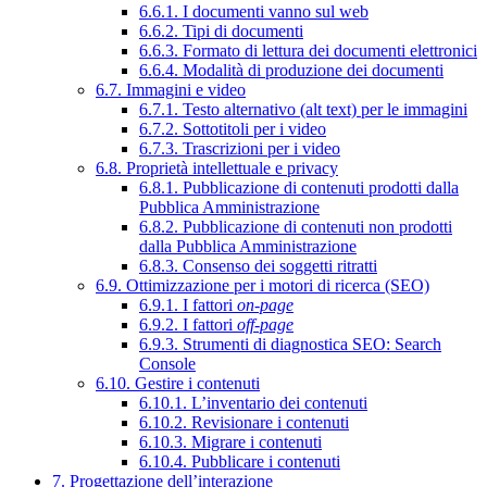
6.6.1. I documenti vanno sul web
6.6.2. Tipi di documenti
6.6.3. Formato di lettura dei documenti elettronici
6.6.4. Modalità di produzione dei documenti
6.7. Immagini e video
6.7.1. Testo alternativo (alt text) per le immagini
6.7.2. Sottotitoli per i video
6.7.3. Trascrizioni per i video
6.8. Proprietà intellettuale e privacy
6.8.1. Pubblicazione di contenuti prodotti dalla
Pubblica Amministrazione
6.8.2. Pubblicazione di contenuti non prodotti
dalla Pubblica Amministrazione
6.8.3. Consenso dei soggetti ritratti
6.9. Ottimizzazione per i motori di ricerca (SEO)
6.9.1. I fattori
on-page
6.9.2. I fattori
off-page
6.9.3. Strumenti di diagnostica SEO: Search
Console
6.10. Gestire i contenuti
6.10.1. L’inventario dei contenuti
6.10.2. Revisionare i contenuti
6.10.3. Migrare i contenuti
6.10.4. Pubblicare i contenuti
7. Progettazione dell’interazione