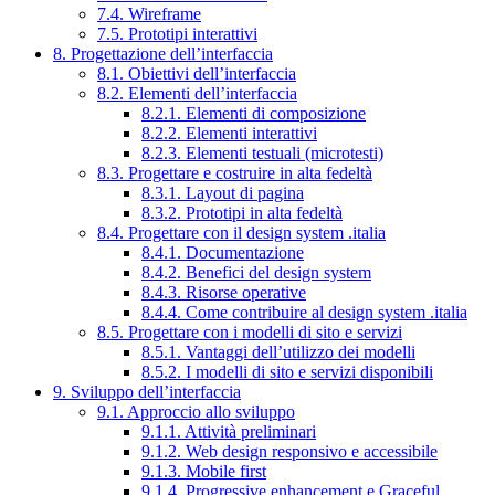
7.4. Wireframe
7.5. Prototipi interattivi
8. Progettazione dell’interfaccia
8.1. Obiettivi dell’interfaccia
8.2. Elementi dell’interfaccia
8.2.1. Elementi di composizione
8.2.2. Elementi interattivi
8.2.3. Elementi testuali (microtesti)
8.3. Progettare e costruire in alta fedeltà
8.3.1. Layout di pagina
8.3.2. Prototipi in alta fedeltà
8.4. Progettare con il design system .italia
8.4.1. Documentazione
8.4.2. Benefici del design system
8.4.3. Risorse operative
8.4.4. Come contribuire al design system .italia
8.5. Progettare con i modelli di sito e servizi
8.5.1. Vantaggi dell’utilizzo dei modelli
8.5.2. I modelli di sito e servizi disponibili
9. Sviluppo dell’interfaccia
9.1. Approccio allo sviluppo
9.1.1. Attività preliminari
9.1.2. Web design responsivo e accessibile
9.1.3. Mobile first
9.1.4. Progressive enhancement e Graceful