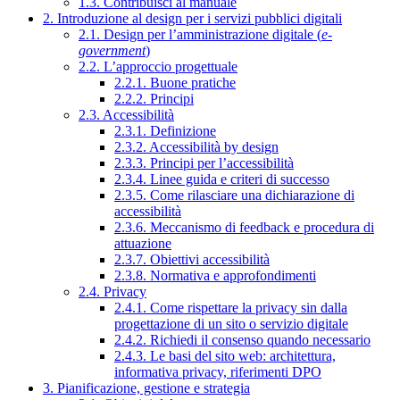
1.3. Contribuisci al manuale
2. Introduzione al design per i servizi pubblici digitali
2.1. Design per l’amministrazione digitale (
e-
government
)
2.2. L’approccio progettuale
2.2.1. Buone pratiche
2.2.2. Principi
2.3. Accessibilità
2.3.1. Definizione
2.3.2. Accessibilità by design
2.3.3. Principi per l’accessibilità
2.3.4. Linee guida e criteri di successo
2.3.5. Come rilasciare una dichiarazione di
accessibilità
2.3.6. Meccanismo di feedback e procedura di
attuazione
2.3.7. Obiettivi accessibilità
2.3.8. Normativa e approfondimenti
2.4. Privacy
2.4.1. Come rispettare la privacy sin dalla
progettazione di un sito o servizio digitale
2.4.2. Richiedi il consenso quando necessario
2.4.3. Le basi del sito web: architettura,
informativa privacy, riferimenti DPO
3. Pianificazione, gestione e strategia