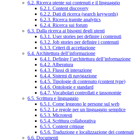
6.2. Ricerca utente sui contenuti e il linguaggio
6.2.1. Content discovery
6.2.2. Dati di ricerca (search keywords)
6.2.3. Ricerca tramite analytics
6.2.4. Ricerca sui forum
6.3. Dalla ricerca ai bisogni degli utenti
6.3.1. User stories per definire i contenuti
6.3.2. Job stories per definire i contenuti
6.3.3. Criteri di accettazione
6.4. Architettura dell’informazione
6.4.1. Definire l’architettura dell’informazione
6.4.2. Alberatura
6.4.3. Flussi di interazione
6.4.4. Sistemi di navigazione
6.4.5. Tipologie di contenuto (content type)
6.4.6. Ontologie e standard
6.4.7. Vocabolari controllati e tassonomie
6.5. Scrittura e linguaggio
6.5.1. Come leggono le persone sul web
6.5.2. Le regole per un linguaggio semplice
6.5.3. Microtesti
6.5.4. Scrittura collaborativa
6.5.5. Content critique
6.5.6. Traduzione e localizzazione dei contenuti
6.6. Documenti