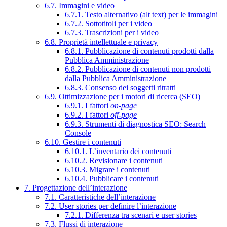
6.7. Immagini e video
6.7.1. Testo alternativo (alt text) per le immagini
6.7.2. Sottotitoli per i video
6.7.3. Trascrizioni per i video
6.8. Proprietà intellettuale e privacy
6.8.1. Pubblicazione di contenuti prodotti dalla
Pubblica Amministrazione
6.8.2. Pubblicazione di contenuti non prodotti
dalla Pubblica Amministrazione
6.8.3. Consenso dei soggetti ritratti
6.9. Ottimizzazione per i motori di ricerca (SEO)
6.9.1. I fattori
on-page
6.9.2. I fattori
off-page
6.9.3. Strumenti di diagnostica SEO: Search
Console
6.10. Gestire i contenuti
6.10.1. L’inventario dei contenuti
6.10.2. Revisionare i contenuti
6.10.3. Migrare i contenuti
6.10.4. Pubblicare i contenuti
7. Progettazione dell’interazione
7.1. Caratteristiche dell’interazione
7.2. User stories per definire l’interazione
7.2.1. Differenza tra scenari e user stories
7.3. Flussi di interazione