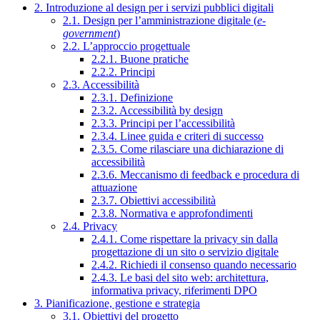
2. Introduzione al design per i servizi pubblici digitali
2.1. Design per l’amministrazione digitale (
e-
government
)
2.2. L’approccio progettuale
2.2.1. Buone pratiche
2.2.2. Principi
2.3. Accessibilità
2.3.1. Definizione
2.3.2. Accessibilità by design
2.3.3. Principi per l’accessibilità
2.3.4. Linee guida e criteri di successo
2.3.5. Come rilasciare una dichiarazione di
accessibilità
2.3.6. Meccanismo di feedback e procedura di
attuazione
2.3.7. Obiettivi accessibilità
2.3.8. Normativa e approfondimenti
2.4. Privacy
2.4.1. Come rispettare la privacy sin dalla
progettazione di un sito o servizio digitale
2.4.2. Richiedi il consenso quando necessario
2.4.3. Le basi del sito web: architettura,
informativa privacy, riferimenti DPO
3. Pianificazione, gestione e strategia
3.1. Obiettivi del progetto