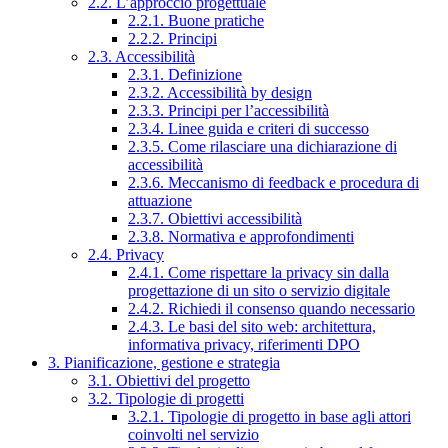
2.2. L’approccio progettuale
2.2.1. Buone pratiche
2.2.2. Principi
2.3. Accessibilità
2.3.1. Definizione
2.3.2. Accessibilità by design
2.3.3. Principi per l’accessibilità
2.3.4. Linee guida e criteri di successo
2.3.5. Come rilasciare una dichiarazione di
accessibilità
2.3.6. Meccanismo di feedback e procedura di
attuazione
2.3.7. Obiettivi accessibilità
2.3.8. Normativa e approfondimenti
2.4. Privacy
2.4.1. Come rispettare la privacy sin dalla
progettazione di un sito o servizio digitale
2.4.2. Richiedi il consenso quando necessario
2.4.3. Le basi del sito web: architettura,
informativa privacy, riferimenti DPO
3. Pianificazione, gestione e strategia
3.1. Obiettivi del progetto
3.2. Tipologie di progetti
3.2.1. Tipologie di progetto in base agli attori
coinvolti nel servizio