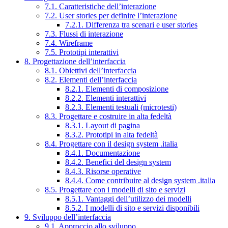
7.1. Caratteristiche dell’interazione
7.2. User stories per definire l’interazione
7.2.1. Differenza tra scenari e user stories
7.3. Flussi di interazione
7.4. Wireframe
7.5. Prototipi interattivi
8. Progettazione dell’interfaccia
8.1. Obiettivi dell’interfaccia
8.2. Elementi dell’interfaccia
8.2.1. Elementi di composizione
8.2.2. Elementi interattivi
8.2.3. Elementi testuali (microtesti)
8.3. Progettare e costruire in alta fedeltà
8.3.1. Layout di pagina
8.3.2. Prototipi in alta fedeltà
8.4. Progettare con il design system .italia
8.4.1. Documentazione
8.4.2. Benefici del design system
8.4.3. Risorse operative
8.4.4. Come contribuire al design system .italia
8.5. Progettare con i modelli di sito e servizi
8.5.1. Vantaggi dell’utilizzo dei modelli
8.5.2. I modelli di sito e servizi disponibili
9. Sviluppo dell’interfaccia
9.1. Approccio allo sviluppo