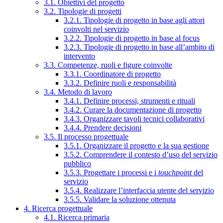
3.1. Obiettivi del progetto
3.2. Tipologie di progetti
3.2.1. Tipologie di progetto in base agli attori
coinvolti nel servizio
3.2.2. Tipologie di progetto in base al focus
3.2.3. Tipologie di progetto in base all’ambito di
intervento
3.3. Competenze, ruoli e figure coinvolte
3.3.1. Coordinatore di progetto
3.3.2. Definire ruoli e responsabilità
3.4. Metodo di lavoro
3.4.1. Definire processi, strumenti e rituali
3.4.2. Curare la documentazione di progetto
3.4.3. Organizzare tavoli tecnici collaborativi
3.4.4. Prendere decisioni
3.5. Il processo progettuale
3.5.1. Organizzare il progetto e la sua gestione
3.5.2. Comprendere il contesto d’uso del servizio
pubblico
3.5.3. Progettare i processi e i
touchpoint
del
servizio
3.5.4. Realizzare l’interfaccia utente del servizio
3.5.5. Validare la soluzione ottenuta
4. Ricerca progettuale
4.1. Ricerca primaria