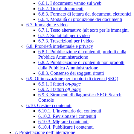
6.6.1. I documenti vanno sul web
6.6.2. Tipi di documenti
6.6.3. Formato di lettura dei documenti elettronici
6.6.4. Modalità di produzione dei documenti
6.7. Immagini e video
6.7.1. Testo alternativo (alt text) per le immagini
6.7.2. Sottotitoli per i video
6.7.3. Trascrizioni per i video
6.8. Proprietà intellettuale e privacy
6.8.1. Pubblicazione di contenuti prodotti dalla
Pubblica Amministrazione
6.8.2. Pubblicazione di contenuti non prodotti
dalla Pubblica Amministrazione
6.8.3. Consenso dei soggetti ritratti
6.9. Ottimizzazione per i motori di ricerca (SEO)
6.9.1. I fattori
on-page
6.9.2. I fattori
off-page
6.9.3. Strumenti di diagnostica SEO: Search
Console
6.10. Gestire i contenuti
6.10.1. L’inventario dei contenuti
6.10.2. Revisionare i contenuti
6.10.3. Migrare i contenuti
6.10.4. Pubblicare i contenuti
7. Progettazione dell’interazione