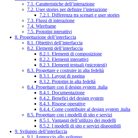
7.1. Caratteristiche dell’interazione
7.2. User stories per definire l’interazione
7.2.1. Differenza tra scenari e user stories
7.3. Flussi di interazione
7.4. Wireframe
7.5. Prototipi interattivi
8. Progettazione dell’interfaccia
8.1. Obiettivi dell’interfaccia
8.2. Elementi dell’interfaccia
8.2.1. Elementi di composizione
8.2.2. Elementi interattivi
8.2.3. Elementi testuali (microtesti)
8.3. Progettare e costruire in alta fedeltà
8.3.1. Layout di pagina
8.3.2. Prototipi in alta fedeltà
8.4. Progettare con il design system .italia
8.4.1. Documentazione
8.4.2. Benefici del design system
8.4.3. Risorse operative
8.4.4. Come contribuire al design system .italia
8.5. Progettare con i modelli di sito e servizi
8.5.1. Vantaggi dell’utilizzo dei modelli
8.5.2. I modelli di sito e servizi disponibili
9. Sviluppo dell’interfaccia
9.1. Approccio allo sviluppo