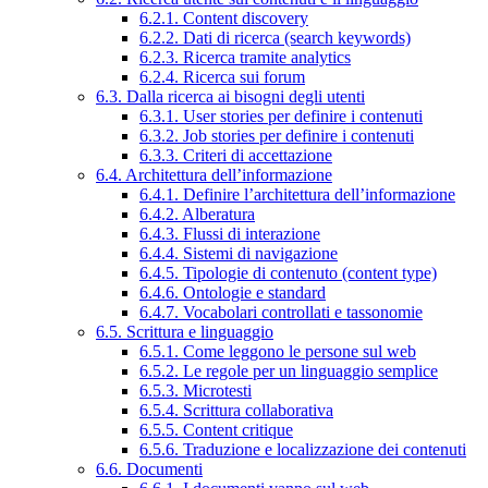
6.2.1. Content discovery
6.2.2. Dati di ricerca (search keywords)
6.2.3. Ricerca tramite analytics
6.2.4. Ricerca sui forum
6.3. Dalla ricerca ai bisogni degli utenti
6.3.1. User stories per definire i contenuti
6.3.2. Job stories per definire i contenuti
6.3.3. Criteri di accettazione
6.4. Architettura dell’informazione
6.4.1. Definire l’architettura dell’informazione
6.4.2. Alberatura
6.4.3. Flussi di interazione
6.4.4. Sistemi di navigazione
6.4.5. Tipologie di contenuto (content type)
6.4.6. Ontologie e standard
6.4.7. Vocabolari controllati e tassonomie
6.5. Scrittura e linguaggio
6.5.1. Come leggono le persone sul web
6.5.2. Le regole per un linguaggio semplice
6.5.3. Microtesti
6.5.4. Scrittura collaborativa
6.5.5. Content critique
6.5.6. Traduzione e localizzazione dei contenuti
6.6. Documenti