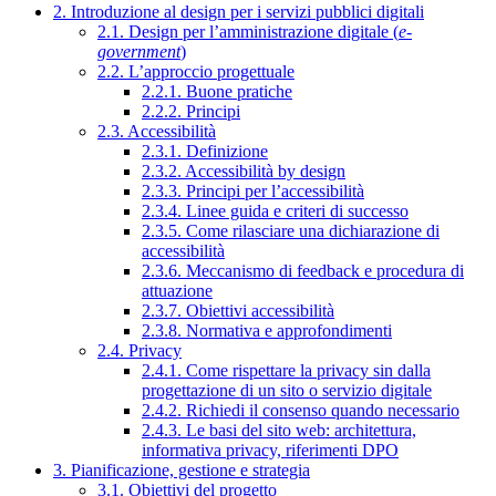
2. Introduzione al design per i servizi pubblici digitali
2.1. Design per l’amministrazione digitale (
e-
government
)
2.2. L’approccio progettuale
2.2.1. Buone pratiche
2.2.2. Principi
2.3. Accessibilità
2.3.1. Definizione
2.3.2. Accessibilità by design
2.3.3. Principi per l’accessibilità
2.3.4. Linee guida e criteri di successo
2.3.5. Come rilasciare una dichiarazione di
accessibilità
2.3.6. Meccanismo di feedback e procedura di
attuazione
2.3.7. Obiettivi accessibilità
2.3.8. Normativa e approfondimenti
2.4. Privacy
2.4.1. Come rispettare la privacy sin dalla
progettazione di un sito o servizio digitale
2.4.2. Richiedi il consenso quando necessario
2.4.3. Le basi del sito web: architettura,
informativa privacy, riferimenti DPO
3. Pianificazione, gestione e strategia
3.1. Obiettivi del progetto