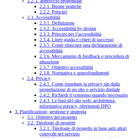
2.2. L’approccio progettuale
2.2.1. Buone pratiche
2.2.2. Principi
2.3. Accessibilità
2.3.1. Definizione
2.3.2. Accessibilità by design
2.3.3. Principi per l’accessibilità
2.3.4. Linee guida e criteri di successo
2.3.5. Come rilasciare una dichiarazione di
accessibilità
2.3.6. Meccanismo di feedback e procedura di
attuazione
2.3.7. Obiettivi accessibilità
2.3.8. Normativa e approfondimenti
2.4. Privacy
2.4.1. Come rispettare la privacy sin dalla
progettazione di un sito o servizio digitale
2.4.2. Richiedi il consenso quando necessario
2.4.3. Le basi del sito web: architettura,
informativa privacy, riferimenti DPO
3. Pianificazione, gestione e strategia
3.1. Obiettivi del progetto
3.2. Tipologie di progetti
3.2.1. Tipologie di progetto in base agli attori
coinvolti nel servizio