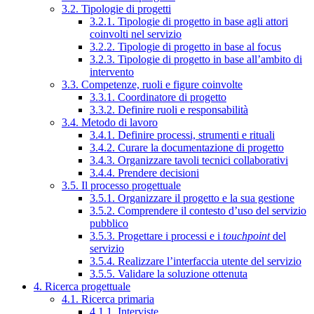
3.2. Tipologie di progetti
3.2.1. Tipologie di progetto in base agli attori
coinvolti nel servizio
3.2.2. Tipologie di progetto in base al focus
3.2.3. Tipologie di progetto in base all’ambito di
intervento
3.3. Competenze, ruoli e figure coinvolte
3.3.1. Coordinatore di progetto
3.3.2. Definire ruoli e responsabilità
3.4. Metodo di lavoro
3.4.1. Definire processi, strumenti e rituali
3.4.2. Curare la documentazione di progetto
3.4.3. Organizzare tavoli tecnici collaborativi
3.4.4. Prendere decisioni
3.5. Il processo progettuale
3.5.1. Organizzare il progetto e la sua gestione
3.5.2. Comprendere il contesto d’uso del servizio
pubblico
3.5.3. Progettare i processi e i
touchpoint
del
servizio
3.5.4. Realizzare l’interfaccia utente del servizio
3.5.5. Validare la soluzione ottenuta
4. Ricerca progettuale
4.1. Ricerca primaria
4.1.1. Interviste