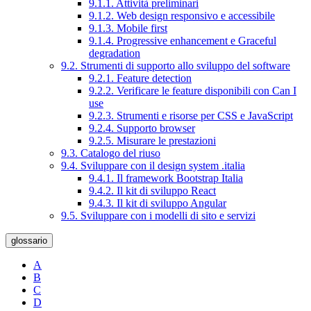
9.1.1. Attività preliminari
9.1.2. Web design responsivo e accessibile
9.1.3. Mobile first
9.1.4. Progressive enhancement e Graceful
degradation
9.2. Strumenti di supporto allo sviluppo del software
9.2.1. Feature detection
9.2.2. Verificare le feature disponibili con Can I
use
9.2.3. Strumenti e risorse per CSS e JavaScript
9.2.4. Supporto browser
9.2.5. Misurare le prestazioni
9.3. Catalogo del riuso
9.4. Sviluppare con il design system .italia
9.4.1. Il framework Bootstrap Italia
9.4.2. Il kit di sviluppo React
9.4.3. Il kit di sviluppo Angular
9.5. Sviluppare con i modelli di sito e servizi
glossario
A
B
C
D