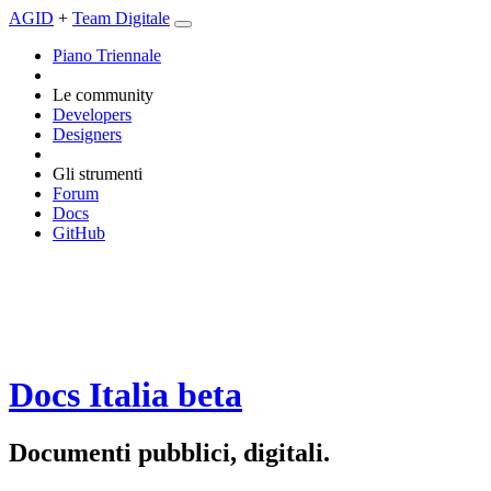
AGID
+
Team Digitale
Piano Triennale
Le community
Developers
Designers
Gli strumenti
Forum
Docs
GitHub
Docs Italia
beta
Documenti pubblici, digitali.