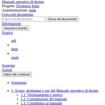
Manuale operativo di design
Progetto:
Designers Italia
Amministrazione:
italia
Cerca nel documento
Cerca nel documento
Informazioni
versione-corrente
Scarica
pdf
html
epub
Sorgente
Azioni
indice dei contenuti
Sommario
1. Scopo, destinatari e uso del Manuale operativo di design
1.1. Versionamento e storico
1.2. Consultazione del manuale
1.3. Contribuisci al manuale