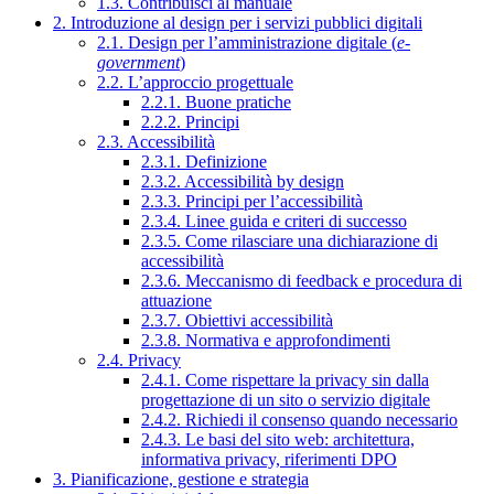
1.3. Contribuisci al manuale
2. Introduzione al design per i servizi pubblici digitali
2.1. Design per l’amministrazione digitale (
e-
government
)
2.2. L’approccio progettuale
2.2.1. Buone pratiche
2.2.2. Principi
2.3. Accessibilità
2.3.1. Definizione
2.3.2. Accessibilità by design
2.3.3. Principi per l’accessibilità
2.3.4. Linee guida e criteri di successo
2.3.5. Come rilasciare una dichiarazione di
accessibilità
2.3.6. Meccanismo di feedback e procedura di
attuazione
2.3.7. Obiettivi accessibilità
2.3.8. Normativa e approfondimenti
2.4. Privacy
2.4.1. Come rispettare la privacy sin dalla
progettazione di un sito o servizio digitale
2.4.2. Richiedi il consenso quando necessario
2.4.3. Le basi del sito web: architettura,
informativa privacy, riferimenti DPO
3. Pianificazione, gestione e strategia