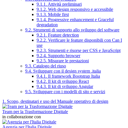
9.1.1. Attività preliminari
9.1.2. Web design responsivo e accessibile
9.1.3. Mobile first
9.1.4. Progressive enhancement e Graceful
degradation
9.2. Strumenti di supporto allo sviluppo del software
9.2.1. Feature detection
9.2.2. Verificare le feature disponibili con Can I
use
9.2.3. Strumenti e risorse per CSS e JavaScript
9.2.4. Supporto browser
9.2.5. Misurare le prestazioni
9.3. Catalogo del riuso
9.4. Sviluppare con il design system .italia
9.4.1. Il framework Bootstrap Italia
9.4.2. Il kit di sviluppo React
9.4.3. Il kit di sviluppo Angular
9.5. Sviluppare con i modelli di sito e servizi
1. Scopo, destinatari e uso del Manuale operativo di design
Team per la Trasformazione Digitale
in collaborazione con
Agenzia per l'Italia Digitale