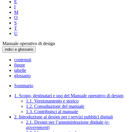
E
I
M
O
S
T
U
Manuale operativo di design
indici e glossario
contenuti
figure
tabelle
glossario
Sommario
1. Scopo, destinatari e uso del Manuale operativo di design
1.1. Versionamento e storico
1.2. Consultazione del manuale
1.3. Contribuisci al manuale
2. Introduzione al design per i servizi pubblici digitali
2.1. Design per l’amministrazione digitale (
e-
government
)