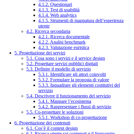
4.1.2. Questionari
4.1.3. Test di usabilità
4.1.4. Web analytics
4.1.5. Strumenti di mappatura dell’esperienza
utente
4.2. Ricerca secondaria
4.2.1. Ricerca documentale
4.2.2. Analisi benchmark
4.2.3. Valutazione euristica
5. Progettazione dei servizi
5.1. Cosa sono i servizi e il service design
5.2. Progettare servizi pubblici digitali
5.3. Definire il modello di servizio
5.3.1. Identificare gli attori coinvolti
5.3.2. Formulare la proposta di valore
5.3.3. Inquadrare gli elementi costitutivi del
servizio
5.4. Descrivere il funzionamento del servizio
5.4.1. Mappare l’ecosistema
5.4.2. Rappresentare i flussi di servizio
5.5. Co-progettare le soluzioni
5.5.1. Workshop di co-progettazione
6. Progettazione dei contenuti
6.1. Cos’è il content design
6.2. Ricerca utente sui contenuti e il linguaggio