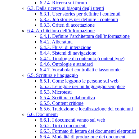
6.2.4. Ricerca sui forum
6.3. Dalla ricerca ai bisogni degli utenti
6.3.1. User stories per definire i contenuti
6.3.2. Job stories per definire i contenuti
6.3.3. Criteri di accettazione
6.4. Architettura dell’informazione
6.4.1. Definire l’architettura dell’informazione
6.4.2. Alberatura
6.4.3. Flussi di interazione
6.4.4. Sistemi di navigazione
6.4.5. Tipologie di contenuto (content type)
6.4.6. Ontologie e standard
6.4.7. Vocabolari controllati e tassonomie
6.5. Scrittura e linguaggio
6.5.1. Come leggono le persone sul web
6.5.2. Le regole per un linguaggio semplice
6.5.3. Microtesti
6.5.4. Scrittura collaborativa
6.5.5. Content critique
6.5.6. Traduzione e localizzazione dei contenuti
6.6. Documenti
6.6.1. I documenti vanno sul web
6.6.2. Tipi di documenti
6.6.3. Formato di lettura dei documenti elettronici
6.6.4. Modalità di produzione dei documenti