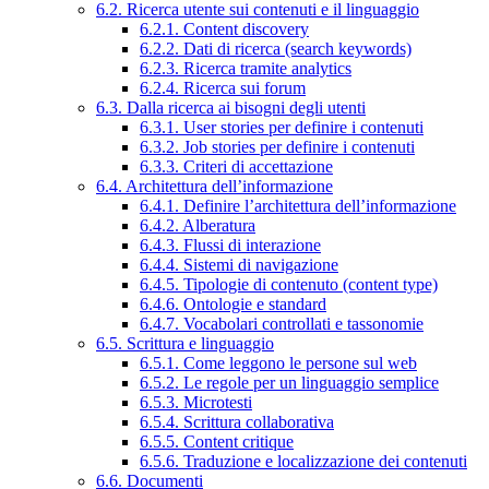
6.2. Ricerca utente sui contenuti e il linguaggio
6.2.1. Content discovery
6.2.2. Dati di ricerca (search keywords)
6.2.3. Ricerca tramite analytics
6.2.4. Ricerca sui forum
6.3. Dalla ricerca ai bisogni degli utenti
6.3.1. User stories per definire i contenuti
6.3.2. Job stories per definire i contenuti
6.3.3. Criteri di accettazione
6.4. Architettura dell’informazione
6.4.1. Definire l’architettura dell’informazione
6.4.2. Alberatura
6.4.3. Flussi di interazione
6.4.4. Sistemi di navigazione
6.4.5. Tipologie di contenuto (content type)
6.4.6. Ontologie e standard
6.4.7. Vocabolari controllati e tassonomie
6.5. Scrittura e linguaggio
6.5.1. Come leggono le persone sul web
6.5.2. Le regole per un linguaggio semplice
6.5.3. Microtesti
6.5.4. Scrittura collaborativa
6.5.5. Content critique
6.5.6. Traduzione e localizzazione dei contenuti
6.6. Documenti