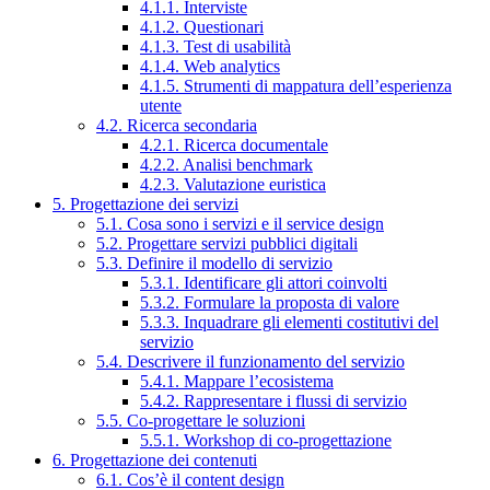
4.1.1. Interviste
4.1.2. Questionari
4.1.3. Test di usabilità
4.1.4. Web analytics
4.1.5. Strumenti di mappatura dell’esperienza
utente
4.2. Ricerca secondaria
4.2.1. Ricerca documentale
4.2.2. Analisi benchmark
4.2.3. Valutazione euristica
5. Progettazione dei servizi
5.1. Cosa sono i servizi e il service design
5.2. Progettare servizi pubblici digitali
5.3. Definire il modello di servizio
5.3.1. Identificare gli attori coinvolti
5.3.2. Formulare la proposta di valore
5.3.3. Inquadrare gli elementi costitutivi del
servizio
5.4. Descrivere il funzionamento del servizio
5.4.1. Mappare l’ecosistema
5.4.2. Rappresentare i flussi di servizio
5.5. Co-progettare le soluzioni
5.5.1. Workshop di co-progettazione
6. Progettazione dei contenuti
6.1. Cos’è il content design