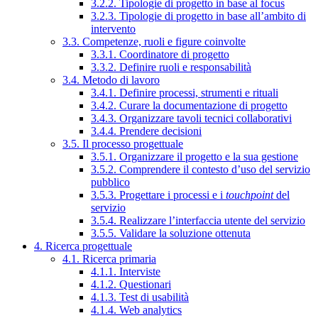
3.2.2. Tipologie di progetto in base al focus
3.2.3. Tipologie di progetto in base all’ambito di
intervento
3.3. Competenze, ruoli e figure coinvolte
3.3.1. Coordinatore di progetto
3.3.2. Definire ruoli e responsabilità
3.4. Metodo di lavoro
3.4.1. Definire processi, strumenti e rituali
3.4.2. Curare la documentazione di progetto
3.4.3. Organizzare tavoli tecnici collaborativi
3.4.4. Prendere decisioni
3.5. Il processo progettuale
3.5.1. Organizzare il progetto e la sua gestione
3.5.2. Comprendere il contesto d’uso del servizio
pubblico
3.5.3. Progettare i processi e i
touchpoint
del
servizio
3.5.4. Realizzare l’interfaccia utente del servizio
3.5.5. Validare la soluzione ottenuta
4. Ricerca progettuale
4.1. Ricerca primaria
4.1.1. Interviste
4.1.2. Questionari
4.1.3. Test di usabilità
4.1.4. Web analytics