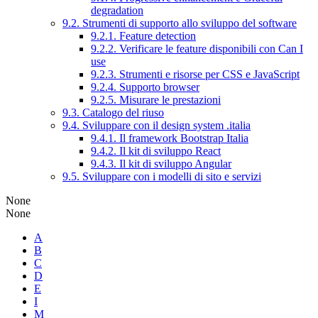
degradation
9.2. Strumenti di supporto allo sviluppo del software
9.2.1. Feature detection
9.2.2. Verificare le feature disponibili con Can I
use
9.2.3. Strumenti e risorse per CSS e JavaScript
9.2.4. Supporto browser
9.2.5. Misurare le prestazioni
9.3. Catalogo del riuso
9.4. Sviluppare con il design system .italia
9.4.1. Il framework Bootstrap Italia
9.4.2. Il kit di sviluppo React
9.4.3. Il kit di sviluppo Angular
9.5. Sviluppare con i modelli di sito e servizi
None
None
A
B
C
D
E
I
M