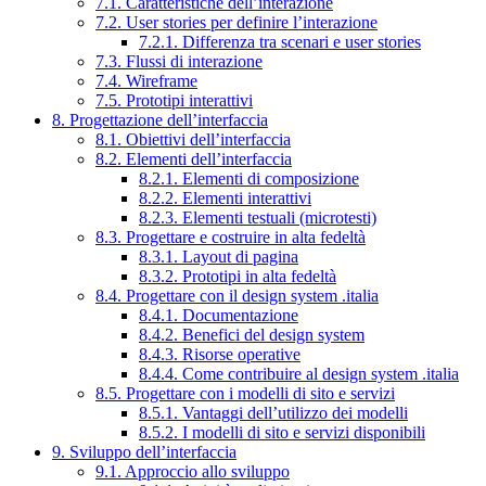
7.1. Caratteristiche dell’interazione
7.2. User stories per definire l’interazione
7.2.1. Differenza tra scenari e user stories
7.3. Flussi di interazione
7.4. Wireframe
7.5. Prototipi interattivi
8. Progettazione dell’interfaccia
8.1. Obiettivi dell’interfaccia
8.2. Elementi dell’interfaccia
8.2.1. Elementi di composizione
8.2.2. Elementi interattivi
8.2.3. Elementi testuali (microtesti)
8.3. Progettare e costruire in alta fedeltà
8.3.1. Layout di pagina
8.3.2. Prototipi in alta fedeltà
8.4. Progettare con il design system .italia
8.4.1. Documentazione
8.4.2. Benefici del design system
8.4.3. Risorse operative
8.4.4. Come contribuire al design system .italia
8.5. Progettare con i modelli di sito e servizi
8.5.1. Vantaggi dell’utilizzo dei modelli
8.5.2. I modelli di sito e servizi disponibili
9. Sviluppo dell’interfaccia
9.1. Approccio allo sviluppo