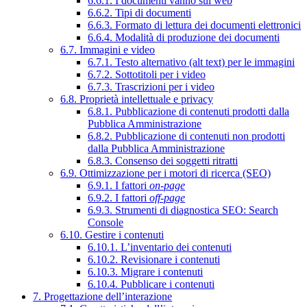
6.6.1. I documenti vanno sul web
6.6.2. Tipi di documenti
6.6.3. Formato di lettura dei documenti elettronici
6.6.4. Modalità di produzione dei documenti
6.7. Immagini e video
6.7.1. Testo alternativo (alt text) per le immagini
6.7.2. Sottotitoli per i video
6.7.3. Trascrizioni per i video
6.8. Proprietà intellettuale e privacy
6.8.1. Pubblicazione di contenuti prodotti dalla
Pubblica Amministrazione
6.8.2. Pubblicazione di contenuti non prodotti
dalla Pubblica Amministrazione
6.8.3. Consenso dei soggetti ritratti
6.9. Ottimizzazione per i motori di ricerca (SEO)
6.9.1. I fattori
on-page
6.9.2. I fattori
off-page
6.9.3. Strumenti di diagnostica SEO: Search
Console
6.10. Gestire i contenuti
6.10.1. L’inventario dei contenuti
6.10.2. Revisionare i contenuti
6.10.3. Migrare i contenuti
6.10.4. Pubblicare i contenuti
7. Progettazione dell’interazione