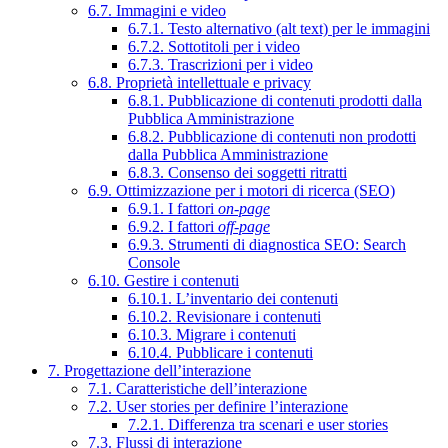
6.7. Immagini e video
6.7.1. Testo alternativo (alt text) per le immagini
6.7.2. Sottotitoli per i video
6.7.3. Trascrizioni per i video
6.8. Proprietà intellettuale e privacy
6.8.1. Pubblicazione di contenuti prodotti dalla
Pubblica Amministrazione
6.8.2. Pubblicazione di contenuti non prodotti
dalla Pubblica Amministrazione
6.8.3. Consenso dei soggetti ritratti
6.9. Ottimizzazione per i motori di ricerca (SEO)
6.9.1. I fattori
on-page
6.9.2. I fattori
off-page
6.9.3. Strumenti di diagnostica SEO: Search
Console
6.10. Gestire i contenuti
6.10.1. L’inventario dei contenuti
6.10.2. Revisionare i contenuti
6.10.3. Migrare i contenuti
6.10.4. Pubblicare i contenuti
7. Progettazione dell’interazione
7.1. Caratteristiche dell’interazione
7.2. User stories per definire l’interazione
7.2.1. Differenza tra scenari e user stories
7.3. Flussi di interazione