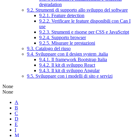
degradation
9.2. Strumenti di supporto allo sviluppo del software
9.2.1. Feature detection
9.2.2. Verificare le feature disponibili con Can I
use
9.2.3. Strumenti e risorse per CSS e JavaScript
9.2.4. Supporto browser
9.2.5. Misurare le prestazioni
9.3. Catalogo del riuso
9.4. Sviluppare con il design system .italia
9.4.1. Il framework Bootstrap Italia
9.4.2. Il kit di sviluppo React
9.4.3. Il kit di sviluppo Angular
9.5. Sviluppare con i modelli di sito e servizi
None
None
A
B
C
D
E
I
M