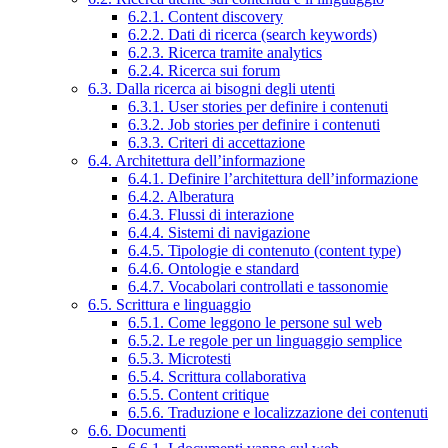
6.2.1. Content discovery
6.2.2. Dati di ricerca (search keywords)
6.2.3. Ricerca tramite analytics
6.2.4. Ricerca sui forum
6.3. Dalla ricerca ai bisogni degli utenti
6.3.1. User stories per definire i contenuti
6.3.2. Job stories per definire i contenuti
6.3.3. Criteri di accettazione
6.4. Architettura dell’informazione
6.4.1. Definire l’architettura dell’informazione
6.4.2. Alberatura
6.4.3. Flussi di interazione
6.4.4. Sistemi di navigazione
6.4.5. Tipologie di contenuto (content type)
6.4.6. Ontologie e standard
6.4.7. Vocabolari controllati e tassonomie
6.5. Scrittura e linguaggio
6.5.1. Come leggono le persone sul web
6.5.2. Le regole per un linguaggio semplice
6.5.3. Microtesti
6.5.4. Scrittura collaborativa
6.5.5. Content critique
6.5.6. Traduzione e localizzazione dei contenuti
6.6. Documenti