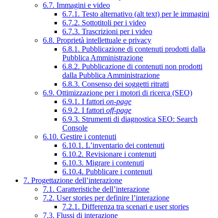
6.7. Immagini e video
6.7.1. Testo alternativo (alt text) per le immagini
6.7.2. Sottotitoli per i video
6.7.3. Trascrizioni per i video
6.8. Proprietà intellettuale e privacy
6.8.1. Pubblicazione di contenuti prodotti dalla
Pubblica Amministrazione
6.8.2. Pubblicazione di contenuti non prodotti
dalla Pubblica Amministrazione
6.8.3. Consenso dei soggetti ritratti
6.9. Ottimizzazione per i motori di ricerca (SEO)
6.9.1. I fattori
on-page
6.9.2. I fattori
off-page
6.9.3. Strumenti di diagnostica SEO: Search
Console
6.10. Gestire i contenuti
6.10.1. L’inventario dei contenuti
6.10.2. Revisionare i contenuti
6.10.3. Migrare i contenuti
6.10.4. Pubblicare i contenuti
7. Progettazione dell’interazione
7.1. Caratteristiche dell’interazione
7.2. User stories per definire l’interazione
7.2.1. Differenza tra scenari e user stories
7.3. Flussi di interazione