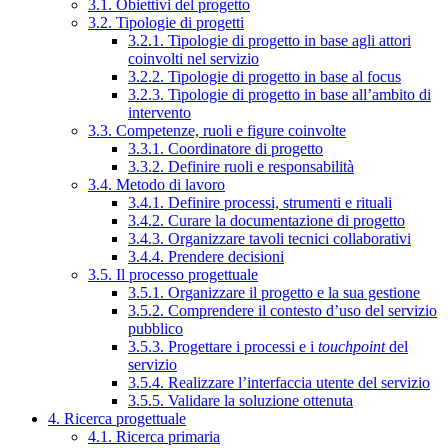
3.1. Obiettivi del progetto
3.2. Tipologie di progetti
3.2.1. Tipologie di progetto in base agli attori
coinvolti nel servizio
3.2.2. Tipologie di progetto in base al focus
3.2.3. Tipologie di progetto in base all’ambito di
intervento
3.3. Competenze, ruoli e figure coinvolte
3.3.1. Coordinatore di progetto
3.3.2. Definire ruoli e responsabilità
3.4. Metodo di lavoro
3.4.1. Definire processi, strumenti e rituali
3.4.2. Curare la documentazione di progetto
3.4.3. Organizzare tavoli tecnici collaborativi
3.4.4. Prendere decisioni
3.5. Il processo progettuale
3.5.1. Organizzare il progetto e la sua gestione
3.5.2. Comprendere il contesto d’uso del servizio
pubblico
3.5.3. Progettare i processi e i
touchpoint
del
servizio
3.5.4. Realizzare l’interfaccia utente del servizio
3.5.5. Validare la soluzione ottenuta
4. Ricerca progettuale
4.1. Ricerca primaria