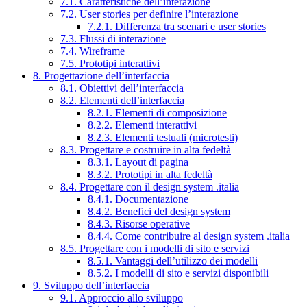
7.1. Caratteristiche dell’interazione
7.2. User stories per definire l’interazione
7.2.1. Differenza tra scenari e user stories
7.3. Flussi di interazione
7.4. Wireframe
7.5. Prototipi interattivi
8. Progettazione dell’interfaccia
8.1. Obiettivi dell’interfaccia
8.2. Elementi dell’interfaccia
8.2.1. Elementi di composizione
8.2.2. Elementi interattivi
8.2.3. Elementi testuali (microtesti)
8.3. Progettare e costruire in alta fedeltà
8.3.1. Layout di pagina
8.3.2. Prototipi in alta fedeltà
8.4. Progettare con il design system .italia
8.4.1. Documentazione
8.4.2. Benefici del design system
8.4.3. Risorse operative
8.4.4. Come contribuire al design system .italia
8.5. Progettare con i modelli di sito e servizi
8.5.1. Vantaggi dell’utilizzo dei modelli
8.5.2. I modelli di sito e servizi disponibili
9. Sviluppo dell’interfaccia
9.1. Approccio allo sviluppo