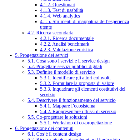
4.1.2. Questionari
4.1.3. Test di usabilità
4.1.4. Web analytics
4.1.5. Strumenti di mappatura dell’esperienza
utente
4.2. Ricerca secondaria
4.2.1. Ricerca documentale
4.2.2. Analisi benchmark
4.2.3. Valutazione euristica
5. Progettazione dei servizi
5.1. Cosa sono i servizi e il service design
5.2. Progettare servizi pubblici digitali
5.3. Definire il modello di servizio
5.3.1. Identificare gli attori coinvolti
5.3.2. Formulare la proposta di valore
5.3.3. Inquadrare gli elementi costitutivi del
servizio
5.4. Descrivere il funzionamento del servizio
5.4.1. Mappare l’ecosistema
5.4.2. Rappresentare i flussi di servizio
5.5. Co-progettare le soluzioni
5.5.1. Workshop di co-progettazione
6. Progettazione dei contenuti
6.1. Cos’è il content design
6.2. Ricerca utente sui contenuti e il linguaggio