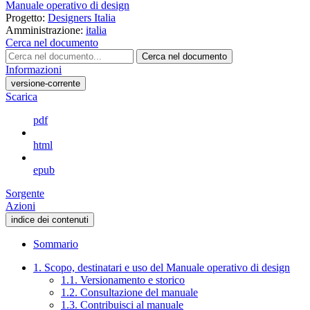
Manuale operativo di design
Progetto:
Designers Italia
Amministrazione:
italia
Cerca nel documento
Cerca nel documento
Informazioni
versione-corrente
Scarica
pdf
html
epub
Sorgente
Azioni
indice dei contenuti
Sommario
1. Scopo, destinatari e uso del Manuale operativo di design
1.1. Versionamento e storico
1.2. Consultazione del manuale
1.3. Contribuisci al manuale