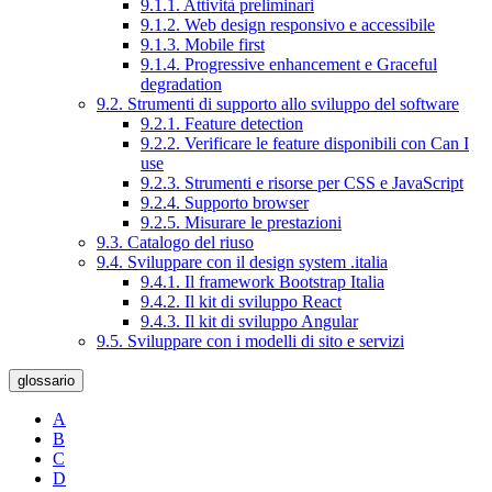
9.1.1. Attività preliminari
9.1.2. Web design responsivo e accessibile
9.1.3. Mobile first
9.1.4. Progressive enhancement e Graceful
degradation
9.2. Strumenti di supporto allo sviluppo del software
9.2.1. Feature detection
9.2.2. Verificare le feature disponibili con Can I
use
9.2.3. Strumenti e risorse per CSS e JavaScript
9.2.4. Supporto browser
9.2.5. Misurare le prestazioni
9.3. Catalogo del riuso
9.4. Sviluppare con il design system .italia
9.4.1. Il framework Bootstrap Italia
9.4.2. Il kit di sviluppo React
9.4.3. Il kit di sviluppo Angular
9.5. Sviluppare con i modelli di sito e servizi
glossario
A
B
C
D