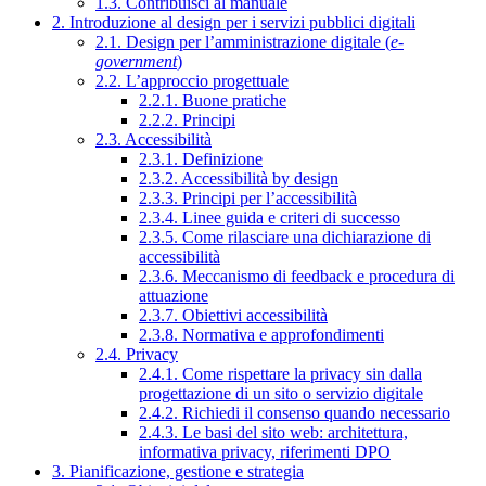
1.3. Contribuisci al manuale
2. Introduzione al design per i servizi pubblici digitali
2.1. Design per l’amministrazione digitale (
e-
government
)
2.2. L’approccio progettuale
2.2.1. Buone pratiche
2.2.2. Principi
2.3. Accessibilità
2.3.1. Definizione
2.3.2. Accessibilità by design
2.3.3. Principi per l’accessibilità
2.3.4. Linee guida e criteri di successo
2.3.5. Come rilasciare una dichiarazione di
accessibilità
2.3.6. Meccanismo di feedback e procedura di
attuazione
2.3.7. Obiettivi accessibilità
2.3.8. Normativa e approfondimenti
2.4. Privacy
2.4.1. Come rispettare la privacy sin dalla
progettazione di un sito o servizio digitale
2.4.2. Richiedi il consenso quando necessario
2.4.3. Le basi del sito web: architettura,
informativa privacy, riferimenti DPO
3. Pianificazione, gestione e strategia