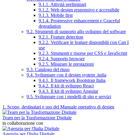
9.1.1. Attività preliminari
9.1.2. Web design responsivo e accessibile
9.1.3. Mobile first
9.1.4. Progressive enhancement e Graceful
degradation
9.2. Strumenti di supporto allo sviluppo del software
9.2.1. Feature detection
9.2.2. Verificare le feature disponibili con Can I
use
9.2.3. Strumenti e risorse per CSS e JavaScript
9.2.4. Supporto browser
9.2.5. Misurare le prestazioni
9.3. Catalogo del riuso
9.4. Sviluppare con il design system .italia
9.4.1. Il framework Bootstrap Italia
9.4.2. Il kit di sviluppo React
9.4.3. Il kit di sviluppo Angular
9.5. Sviluppare con i modelli di sito e servizi
1. Scopo, destinatari e uso del Manuale operativo di design
Team per la Trasformazione Digitale
in collaborazione con
Agenzia per l'Italia Digitale