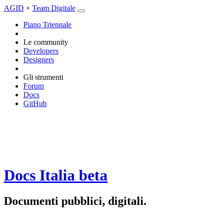
AGID
+
Team Digitale
Piano Triennale
Le community
Developers
Designers
Gli strumenti
Forum
Docs
GitHub
Docs Italia
beta
Documenti pubblici, digitali.