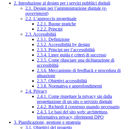
2. Introduzione al design per i servizi pubblici digitali
2.1. Design per l’amministrazione digitale (
e-
government
)
2.2. L’approccio progettuale
2.2.1. Buone pratiche
2.2.2. Principi
2.3. Accessibilità
2.3.1. Definizione
2.3.2. Accessibilità by design
2.3.3. Principi per l’accessibilità
2.3.4. Linee guida e criteri di successo
2.3.5. Come rilasciare una dichiarazione di
accessibilità
2.3.6. Meccanismo di feedback e procedura di
attuazione
2.3.7. Obiettivi accessibilità
2.3.8. Normativa e approfondimenti
2.4. Privacy
2.4.1. Come rispettare la privacy sin dalla
progettazione di un sito o servizio digitale
2.4.2. Richiedi il consenso quando necessario
2.4.3. Le basi del sito web: architettura,
informativa privacy, riferimenti DPO
3. Pianificazione, gestione e strategia
3.1. Obiettivi del progetto