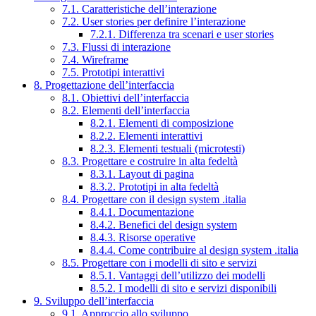
7.1. Caratteristiche dell’interazione
7.2. User stories per definire l’interazione
7.2.1. Differenza tra scenari e user stories
7.3. Flussi di interazione
7.4. Wireframe
7.5. Prototipi interattivi
8. Progettazione dell’interfaccia
8.1. Obiettivi dell’interfaccia
8.2. Elementi dell’interfaccia
8.2.1. Elementi di composizione
8.2.2. Elementi interattivi
8.2.3. Elementi testuali (microtesti)
8.3. Progettare e costruire in alta fedeltà
8.3.1. Layout di pagina
8.3.2. Prototipi in alta fedeltà
8.4. Progettare con il design system .italia
8.4.1. Documentazione
8.4.2. Benefici del design system
8.4.3. Risorse operative
8.4.4. Come contribuire al design system .italia
8.5. Progettare con i modelli di sito e servizi
8.5.1. Vantaggi dell’utilizzo dei modelli
8.5.2. I modelli di sito e servizi disponibili
9. Sviluppo dell’interfaccia
9.1. Approccio allo sviluppo