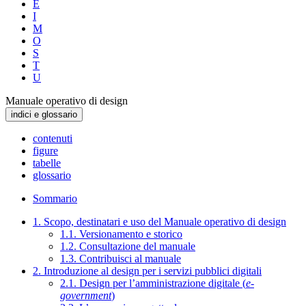
E
I
M
O
S
T
U
Manuale operativo di design
indici e glossario
contenuti
figure
tabelle
glossario
Sommario
1. Scopo, destinatari e uso del Manuale operativo di design
1.1. Versionamento e storico
1.2. Consultazione del manuale
1.3. Contribuisci al manuale
2. Introduzione al design per i servizi pubblici digitali
2.1. Design per l’amministrazione digitale (
e-
government
)