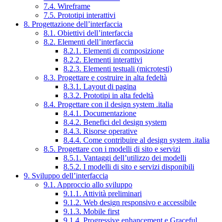
7.4. Wireframe
7.5. Prototipi interattivi
8. Progettazione dell’interfaccia
8.1. Obiettivi dell’interfaccia
8.2. Elementi dell’interfaccia
8.2.1. Elementi di composizione
8.2.2. Elementi interattivi
8.2.3. Elementi testuali (microtesti)
8.3. Progettare e costruire in alta fedeltà
8.3.1. Layout di pagina
8.3.2. Prototipi in alta fedeltà
8.4. Progettare con il design system .italia
8.4.1. Documentazione
8.4.2. Benefici del design system
8.4.3. Risorse operative
8.4.4. Come contribuire al design system .italia
8.5. Progettare con i modelli di sito e servizi
8.5.1. Vantaggi dell’utilizzo dei modelli
8.5.2. I modelli di sito e servizi disponibili
9. Sviluppo dell’interfaccia
9.1. Approccio allo sviluppo
9.1.1. Attività preliminari
9.1.2. Web design responsivo e accessibile
9.1.3. Mobile first
9.1.4. Progressive enhancement e Graceful