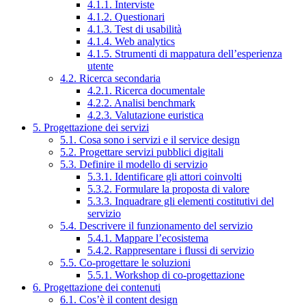
4.1.1. Interviste
4.1.2. Questionari
4.1.3. Test di usabilità
4.1.4. Web analytics
4.1.5. Strumenti di mappatura dell’esperienza
utente
4.2. Ricerca secondaria
4.2.1. Ricerca documentale
4.2.2. Analisi benchmark
4.2.3. Valutazione euristica
5. Progettazione dei servizi
5.1. Cosa sono i servizi e il service design
5.2. Progettare servizi pubblici digitali
5.3. Definire il modello di servizio
5.3.1. Identificare gli attori coinvolti
5.3.2. Formulare la proposta di valore
5.3.3. Inquadrare gli elementi costitutivi del
servizio
5.4. Descrivere il funzionamento del servizio
5.4.1. Mappare l’ecosistema
5.4.2. Rappresentare i flussi di servizio
5.5. Co-progettare le soluzioni
5.5.1. Workshop di co-progettazione
6. Progettazione dei contenuti
6.1. Cos’è il content design