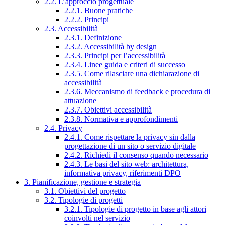
2.2. L’approccio progettuale
2.2.1. Buone pratiche
2.2.2. Principi
2.3. Accessibilità
2.3.1. Definizione
2.3.2. Accessibilità by design
2.3.3. Principi per l’accessibilità
2.3.4. Linee guida e criteri di successo
2.3.5. Come rilasciare una dichiarazione di
accessibilità
2.3.6. Meccanismo di feedback e procedura di
attuazione
2.3.7. Obiettivi accessibilità
2.3.8. Normativa e approfondimenti
2.4. Privacy
2.4.1. Come rispettare la privacy sin dalla
progettazione di un sito o servizio digitale
2.4.2. Richiedi il consenso quando necessario
2.4.3. Le basi del sito web: architettura,
informativa privacy, riferimenti DPO
3. Pianificazione, gestione e strategia
3.1. Obiettivi del progetto
3.2. Tipologie di progetti
3.2.1. Tipologie di progetto in base agli attori
coinvolti nel servizio