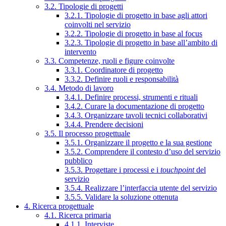
3.2. Tipologie di progetti
3.2.1. Tipologie di progetto in base agli attori
coinvolti nel servizio
3.2.2. Tipologie di progetto in base al focus
3.2.3. Tipologie di progetto in base all’ambito di
intervento
3.3. Competenze, ruoli e figure coinvolte
3.3.1. Coordinatore di progetto
3.3.2. Definire ruoli e responsabilità
3.4. Metodo di lavoro
3.4.1. Definire processi, strumenti e rituali
3.4.2. Curare la documentazione di progetto
3.4.3. Organizzare tavoli tecnici collaborativi
3.4.4. Prendere decisioni
3.5. Il processo progettuale
3.5.1. Organizzare il progetto e la sua gestione
3.5.2. Comprendere il contesto d’uso del servizio
pubblico
3.5.3. Progettare i processi e i
touchpoint
del
servizio
3.5.4. Realizzare l’interfaccia utente del servizio
3.5.5. Validare la soluzione ottenuta
4. Ricerca progettuale
4.1. Ricerca primaria
4.1.1. Interviste