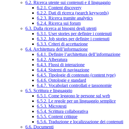
6.2. Ricerca utente sui contenuti e il linguaggio
6.2.1. Content discovery
6.2.2. Dati di ricerca (search keywords)
6.2.3. Ricerca tramite analytics
6.2.4. Ricerca sui forum
6.3. Dalla ricerca ai bisogni degli utenti
6.3.1. User stories per definire i contenuti
6.3.2. Job stories per definire i contenuti
6.3.3. Criteri di accettazione
6.4. Architettura dell’informazione
6.4.1. Definire l’architettura dell’informazione
6.4.2. Alberatura
6.4.3. Flussi di interazione
6.4.4. Sistemi di navigazione
6.4.5. Tipologie di contenuto (content type)
6.4.6. Ontologie e standard
6.4.7. Vocabolari controllati e tassonomie
6.5. Scrittura e linguaggio
6.5.1. Come leggono le persone sul web
6.5.2. Le regole per un linguaggio semplice
6.5.3. Microtesti
6.5.4. Scrittura collaborativa
6.5.5. Content critique
6.5.6. Traduzione e localizzazione dei contenuti
6.6. Documenti