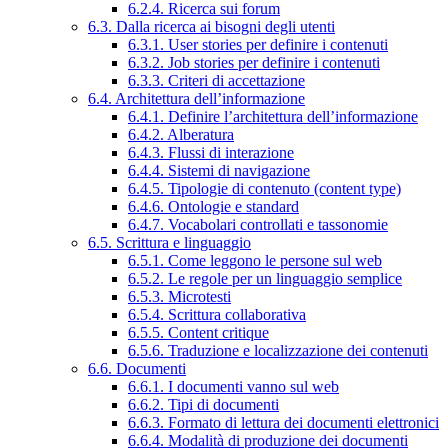
6.2.4. Ricerca sui forum
6.3. Dalla ricerca ai bisogni degli utenti
6.3.1. User stories per definire i contenuti
6.3.2. Job stories per definire i contenuti
6.3.3. Criteri di accettazione
6.4. Architettura dell’informazione
6.4.1. Definire l’architettura dell’informazione
6.4.2. Alberatura
6.4.3. Flussi di interazione
6.4.4. Sistemi di navigazione
6.4.5. Tipologie di contenuto (content type)
6.4.6. Ontologie e standard
6.4.7. Vocabolari controllati e tassonomie
6.5. Scrittura e linguaggio
6.5.1. Come leggono le persone sul web
6.5.2. Le regole per un linguaggio semplice
6.5.3. Microtesti
6.5.4. Scrittura collaborativa
6.5.5. Content critique
6.5.6. Traduzione e localizzazione dei contenuti
6.6. Documenti
6.6.1. I documenti vanno sul web
6.6.2. Tipi di documenti
6.6.3. Formato di lettura dei documenti elettronici
6.6.4. Modalità di produzione dei documenti