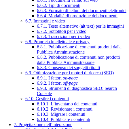
6.6.1. I documenti vanno sul web
6.6.2. Tipi di documenti
6.6.3. Formato di lettura dei documenti elettronici
6.6.4. Modalità di produzione dei documenti
6.7. Immagini e video
6.7.1. Testo alternativo (alt text) per le immagini
6.7.2. Sottotitoli per i video
6.7.3. Trascrizioni per i video
6.8. Proprietà intellettuale e privacy
6.8.1. Pubblicazione di contenuti prodotti dalla
Pubblica Amministrazione
6.8.2. Pubblicazione di contenuti non prodotti
dalla Pubblica Amministrazione
6.8.3. Consenso dei soggetti ritratti
6.9. Ottimizzazione per i motori di ricerca (SEO)
6.9.1. I fattori
on-page
6.9.2. I fattori
off-page
6.9.3. Strumenti di diagnostica SEO: Search
Console
6.10. Gestire i contenuti
6.10.1. L’inventario dei contenuti
6.10.2. Revisionare i contenuti
6.10.3. Migrare i contenuti
6.10.4. Pubblicare i contenuti
7. Progettazione dell’interazione