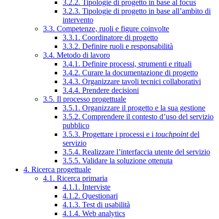
3.2.2. Tipologie di progetto in base al focus
3.2.3. Tipologie di progetto in base all’ambito di
intervento
3.3. Competenze, ruoli e figure coinvolte
3.3.1. Coordinatore di progetto
3.3.2. Definire ruoli e responsabilità
3.4. Metodo di lavoro
3.4.1. Definire processi, strumenti e rituali
3.4.2. Curare la documentazione di progetto
3.4.3. Organizzare tavoli tecnici collaborativi
3.4.4. Prendere decisioni
3.5. Il processo progettuale
3.5.1. Organizzare il progetto e la sua gestione
3.5.2. Comprendere il contesto d’uso del servizio
pubblico
3.5.3. Progettare i processi e i
touchpoint
del
servizio
3.5.4. Realizzare l’interfaccia utente del servizio
3.5.5. Validare la soluzione ottenuta
4. Ricerca progettuale
4.1. Ricerca primaria
4.1.1. Interviste
4.1.2. Questionari
4.1.3. Test di usabilità
4.1.4. Web analytics