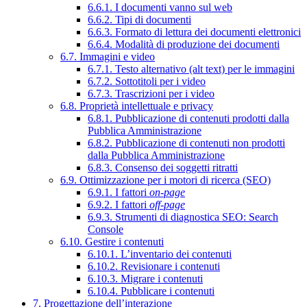
6.6.1. I documenti vanno sul web
6.6.2. Tipi di documenti
6.6.3. Formato di lettura dei documenti elettronici
6.6.4. Modalità di produzione dei documenti
6.7. Immagini e video
6.7.1. Testo alternativo (alt text) per le immagini
6.7.2. Sottotitoli per i video
6.7.3. Trascrizioni per i video
6.8. Proprietà intellettuale e privacy
6.8.1. Pubblicazione di contenuti prodotti dalla
Pubblica Amministrazione
6.8.2. Pubblicazione di contenuti non prodotti
dalla Pubblica Amministrazione
6.8.3. Consenso dei soggetti ritratti
6.9. Ottimizzazione per i motori di ricerca (SEO)
6.9.1. I fattori
on-page
6.9.2. I fattori
off-page
6.9.3. Strumenti di diagnostica SEO: Search
Console
6.10. Gestire i contenuti
6.10.1. L’inventario dei contenuti
6.10.2. Revisionare i contenuti
6.10.3. Migrare i contenuti
6.10.4. Pubblicare i contenuti
7. Progettazione dell’interazione