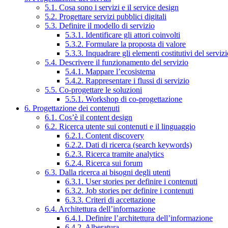
5.1. Cosa sono i servizi e il service design
5.2. Progettare servizi pubblici digitali
5.3. Definire il modello di servizio
5.3.1. Identificare gli attori coinvolti
5.3.2. Formulare la proposta di valore
5.3.3. Inquadrare gli elementi costitutivi del serviz
5.4. Descrivere il funzionamento del servizio
5.4.1. Mappare l’ecosistema
5.4.2. Rappresentare i flussi di servizio
5.5. Co-progettare le soluzioni
5.5.1. Workshop di co-progettazione
6. Progettazione dei contenuti
6.1. Cos’è il content design
6.2. Ricerca utente sui contenuti e il linguaggio
6.2.1. Content discovery
6.2.2. Dati di ricerca (search keywords)
6.2.3. Ricerca tramite analytics
6.2.4. Ricerca sui forum
6.3. Dalla ricerca ai bisogni degli utenti
6.3.1. User stories per definire i contenuti
6.3.2. Job stories per definire i contenuti
6.3.3. Criteri di accettazione
6.4. Architettura dell’informazione
6.4.1. Definire l’architettura dell’informazione
6.4.2. Alberatura