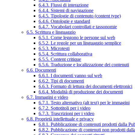
6.4.3. Flussi di interazione
6.4.4. Sistemi di navigazione
6.4.5. Tipologie di contenuto (content type)
6.4.6. Ontologie e standard
6.4.7. Vocabolari controllati e tassonomie
6.5. Scrittura e linguaggio
6.5.1. Come leggono le persone sul web
6.5.2. Le regole per un linguaggio semplice
6.5.3. Microtesti
6.5.4. Scrittura collaborativa
6.5.5. Content critique
6.5.6. Traduzione e localizzazione dei contenuti
6.6. Documenti
6.6.1. I documenti vanno sul web
6.6.2. Tipi di documenti
6.6.3. Formato di lettura dei documenti elettronici
6.6.4. Modalità di produzione dei documenti
6.7. Immagini e video
6.7.1. Testo alternativo (alt text) per le immagini
6.7.2. Sottotitoli per i video
6.7.3. Trascrizioni per i video
6.8. Proprietà intellettuale e privacy
6.8.1. Pubblicazione di contenuti prodotti dalla P
6.8.2. Pubblicazione di contenuti non prodotti dal