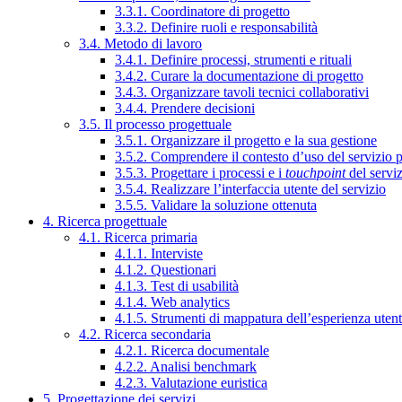
3.3.1. Coordinatore di progetto
3.3.2. Definire ruoli e responsabilità
3.4. Metodo di lavoro
3.4.1. Definire processi, strumenti e rituali
3.4.2. Curare la documentazione di progetto
3.4.3. Organizzare tavoli tecnici collaborativi
3.4.4. Prendere decisioni
3.5. Il processo progettuale
3.5.1. Organizzare il progetto e la sua gestione
3.5.2. Comprendere il contesto d’uso del servizio 
3.5.3. Progettare i processi e i
touchpoint
del servi
3.5.4. Realizzare l’interfaccia utente del servizio
3.5.5. Validare la soluzione ottenuta
4. Ricerca progettuale
4.1. Ricerca primaria
4.1.1. Interviste
4.1.2. Questionari
4.1.3. Test di usabilità
4.1.4. Web analytics
4.1.5. Strumenti di mappatura dell’esperienza uten
4.2. Ricerca secondaria
4.2.1. Ricerca documentale
4.2.2. Analisi benchmark
4.2.3. Valutazione euristica
5. Progettazione dei servizi