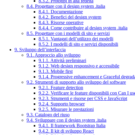
8.3.2. Prototipi in alta fedeltà
8.4. Progettare con il design system .italia
8.4.1. Documentazione
8.4.2. Benefici del design system
8.4.3. Risorse operative
8.4.4. Come contribuire al design system .italia
8.5. Progettare con i modelli di sito e servizi
8.5.1. Vantaggi dell’utilizzo dei modelli
8.5.2. I modelli di sito e servizi disponibili
9. Sviluppo dell’interfaccia
9.1. Approccio allo sviluppo
9.1.1. Attività preliminari
9.1.2. Web design responsivo e accessibile
9.1.3. Mobile first
9.1.4. Progressive enhancement e Graceful degrad
9.2. Strumenti di supporto allo sviluppo del software
9.2.1. Feature detection
9.2.2. Verificare le feature disponibili con Can I us
9.2.3. Strumenti e risorse per CSS e JavaScript
9.2.4. Supporto browser
9.2.5. Misurare le prestazioni
9.3. Catalogo del riuso
9.4. Sviluppare con il design system .italia
9.4.1. Il framework Bootstrap Italia
9.4.2. Il kit di sviluppo React