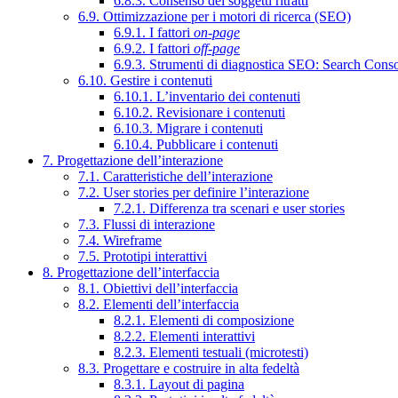
6.8.3. Consenso dei soggetti ritratti
6.9. Ottimizzazione per i motori di ricerca (SEO)
6.9.1. I fattori
on-page
6.9.2. I fattori
off-page
6.9.3. Strumenti di diagnostica SEO: Search Cons
6.10. Gestire i contenuti
6.10.1. L’inventario dei contenuti
6.10.2. Revisionare i contenuti
6.10.3. Migrare i contenuti
6.10.4. Pubblicare i contenuti
7. Progettazione dell’interazione
7.1. Caratteristiche dell’interazione
7.2. User stories per definire l’interazione
7.2.1. Differenza tra scenari e user stories
7.3. Flussi di interazione
7.4. Wireframe
7.5. Prototipi interattivi
8. Progettazione dell’interfaccia
8.1. Obiettivi dell’interfaccia
8.2. Elementi dell’interfaccia
8.2.1. Elementi di composizione
8.2.2. Elementi interattivi
8.2.3. Elementi testuali (microtesti)
8.3. Progettare e costruire in alta fedeltà
8.3.1. Layout di pagina