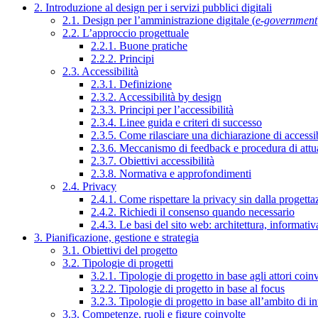
2. Introduzione al design per i servizi pubblici digitali
2.1. Design per l’amministrazione digitale (
e-government
2.2. L’approccio progettuale
2.2.1. Buone pratiche
2.2.2. Principi
2.3. Accessibilità
2.3.1. Definizione
2.3.2. Accessibilità by design
2.3.3. Principi per l’accessibilità
2.3.4. Linee guida e criteri di successo
2.3.5. Come rilasciare una dichiarazione di accessib
2.3.6. Meccanismo di feedback e procedura di attu
2.3.7. Obiettivi accessibilità
2.3.8. Normativa e approfondimenti
2.4. Privacy
2.4.1. Come rispettare la privacy sin dalla progettaz
2.4.2. Richiedi il consenso quando necessario
2.4.3. Le basi del sito web: architettura, informati
3. Pianificazione, gestione e strategia
3.1. Obiettivi del progetto
3.2. Tipologie di progetti
3.2.1. Tipologie di progetto in base agli attori coinv
3.2.2. Tipologie di progetto in base al focus
3.2.3. Tipologie di progetto in base all’ambito di i
3.3. Competenze, ruoli e figure coinvolte