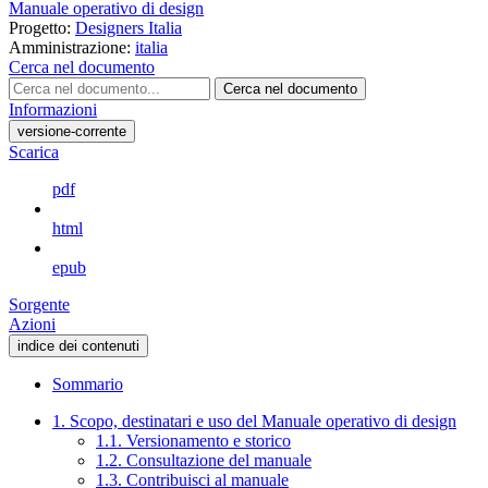
Manuale operativo di design
Progetto:
Designers Italia
Amministrazione:
italia
Cerca nel documento
Cerca nel documento
Informazioni
versione-corrente
Scarica
pdf
html
epub
Sorgente
Azioni
indice dei contenuti
Sommario
1. Scopo, destinatari e uso del Manuale operativo di design
1.1. Versionamento e storico
1.2. Consultazione del manuale
1.3. Contribuisci al manuale