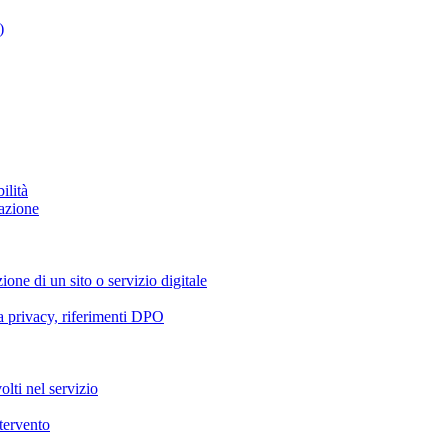
)
ilità
azione
ione di un sito o servizio digitale
va privacy, riferimenti DPO
olti nel servizio
ntervento