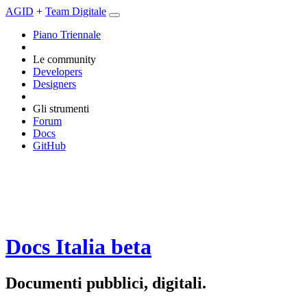
AGID
+
Team Digitale
Piano Triennale
Le community
Developers
Designers
Gli strumenti
Forum
Docs
GitHub
Docs Italia
beta
Documenti pubblici, digitali.