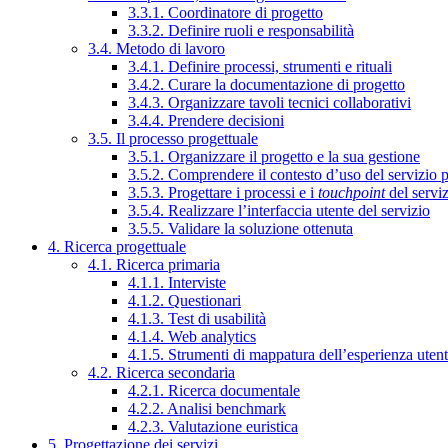
3.3.1. Coordinatore di progetto
3.3.2. Definire ruoli e responsabilità
3.4. Metodo di lavoro
3.4.1. Definire processi, strumenti e rituali
3.4.2. Curare la documentazione di progetto
3.4.3. Organizzare tavoli tecnici collaborativi
3.4.4. Prendere decisioni
3.5. Il processo progettuale
3.5.1. Organizzare il progetto e la sua gestione
3.5.2. Comprendere il contesto d’uso del servizio 
3.5.3. Progettare i processi e i
touchpoint
del servi
3.5.4. Realizzare l’interfaccia utente del servizio
3.5.5. Validare la soluzione ottenuta
4. Ricerca progettuale
4.1. Ricerca primaria
4.1.1. Interviste
4.1.2. Questionari
4.1.3. Test di usabilità
4.1.4. Web analytics
4.1.5. Strumenti di mappatura dell’esperienza uten
4.2. Ricerca secondaria
4.2.1. Ricerca documentale
4.2.2. Analisi benchmark
4.2.3. Valutazione euristica
5. Progettazione dei servizi