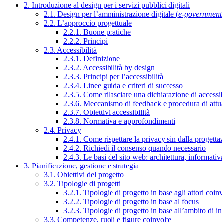
2. Introduzione al design per i servizi pubblici digitali
2.1. Design per l’amministrazione digitale (
e-government
2.2. L’approccio progettuale
2.2.1. Buone pratiche
2.2.2. Principi
2.3. Accessibilità
2.3.1. Definizione
2.3.2. Accessibilità by design
2.3.3. Principi per l’accessibilità
2.3.4. Linee guida e criteri di successo
2.3.5. Come rilasciare una dichiarazione di accessib
2.3.6. Meccanismo di feedback e procedura di attu
2.3.7. Obiettivi accessibilità
2.3.8. Normativa e approfondimenti
2.4. Privacy
2.4.1. Come rispettare la privacy sin dalla progettaz
2.4.2. Richiedi il consenso quando necessario
2.4.3. Le basi del sito web: architettura, informati
3. Pianificazione, gestione e strategia
3.1. Obiettivi del progetto
3.2. Tipologie di progetti
3.2.1. Tipologie di progetto in base agli attori coinv
3.2.2. Tipologie di progetto in base al focus
3.2.3. Tipologie di progetto in base all’ambito di i
3.3. Competenze, ruoli e figure coinvolte