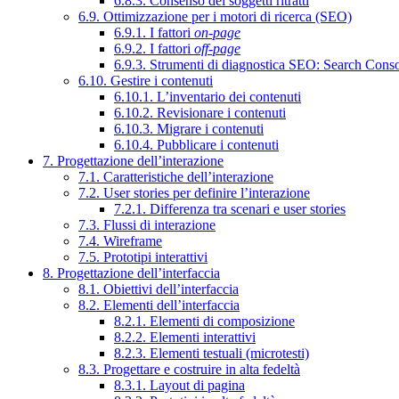
6.8.3. Consenso dei soggetti ritratti
6.9. Ottimizzazione per i motori di ricerca (SEO)
6.9.1. I fattori
on-page
6.9.2. I fattori
off-page
6.9.3. Strumenti di diagnostica SEO: Search Cons
6.10. Gestire i contenuti
6.10.1. L’inventario dei contenuti
6.10.2. Revisionare i contenuti
6.10.3. Migrare i contenuti
6.10.4. Pubblicare i contenuti
7. Progettazione dell’interazione
7.1. Caratteristiche dell’interazione
7.2. User stories per definire l’interazione
7.2.1. Differenza tra scenari e user stories
7.3. Flussi di interazione
7.4. Wireframe
7.5. Prototipi interattivi
8. Progettazione dell’interfaccia
8.1. Obiettivi dell’interfaccia
8.2. Elementi dell’interfaccia
8.2.1. Elementi di composizione
8.2.2. Elementi interattivi
8.2.3. Elementi testuali (microtesti)
8.3. Progettare e costruire in alta fedeltà
8.3.1. Layout di pagina