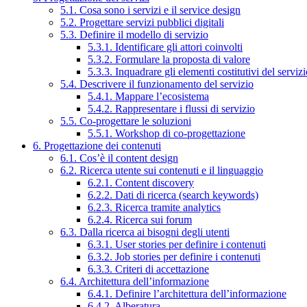
5.1. Cosa sono i servizi e il service design
5.2. Progettare servizi pubblici digitali
5.3. Definire il modello di servizio
5.3.1. Identificare gli attori coinvolti
5.3.2. Formulare la proposta di valore
5.3.3. Inquadrare gli elementi costitutivi del serviz
5.4. Descrivere il funzionamento del servizio
5.4.1. Mappare l’ecosistema
5.4.2. Rappresentare i flussi di servizio
5.5. Co-progettare le soluzioni
5.5.1. Workshop di co-progettazione
6. Progettazione dei contenuti
6.1. Cos’è il content design
6.2. Ricerca utente sui contenuti e il linguaggio
6.2.1. Content discovery
6.2.2. Dati di ricerca (search keywords)
6.2.3. Ricerca tramite analytics
6.2.4. Ricerca sui forum
6.3. Dalla ricerca ai bisogni degli utenti
6.3.1. User stories per definire i contenuti
6.3.2. Job stories per definire i contenuti
6.3.3. Criteri di accettazione
6.4. Architettura dell’informazione
6.4.1. Definire l’architettura dell’informazione
6.4.2. Alberatura