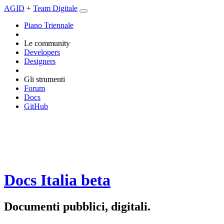
AGID
+
Team Digitale
Piano Triennale
Le community
Developers
Designers
Gli strumenti
Forum
Docs
GitHub
Docs Italia
beta
Documenti pubblici, digitali.