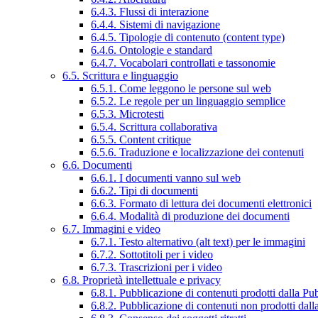
6.4.3. Flussi di interazione
6.4.4. Sistemi di navigazione
6.4.5. Tipologie di contenuto (content type)
6.4.6. Ontologie e standard
6.4.7. Vocabolari controllati e tassonomie
6.5. Scrittura e linguaggio
6.5.1. Come leggono le persone sul web
6.5.2. Le regole per un linguaggio semplice
6.5.3. Microtesti
6.5.4. Scrittura collaborativa
6.5.5. Content critique
6.5.6. Traduzione e localizzazione dei contenuti
6.6. Documenti
6.6.1. I documenti vanno sul web
6.6.2. Tipi di documenti
6.6.3. Formato di lettura dei documenti elettronici
6.6.4. Modalità di produzione dei documenti
6.7. Immagini e video
6.7.1. Testo alternativo (alt text) per le immagini
6.7.2. Sottotitoli per i video
6.7.3. Trascrizioni per i video
6.8. Proprietà intellettuale e privacy
6.8.1. Pubblicazione di contenuti prodotti dalla P
6.8.2. Pubblicazione di contenuti non prodotti dal