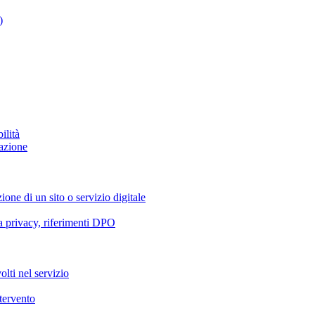
)
ilità
azione
ione di un sito o servizio digitale
va privacy, riferimenti DPO
olti nel servizio
ntervento