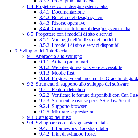
8.3.2. Prototipi in alta fedeltà
8.4. Progettare con il design system .italia
8.4.1. Documentazione
8.4.2. Benefici del design system
8.4.3. Risorse operative
8.4.4. Come contribuire al design system .italia
8.5. Progettare con i modelli di sito e servizi
8.5.1. Vantaggi dell’utilizzo dei modelli
8.5.2. I modelli di sito e servizi disponibili
9. Sviluppo dell’interfaccia
9.1. Approccio allo sviluppo
9.1.1. Attività preliminari
9.1.2. Web design responsivo e accessibile
9.1.3. Mobile first
9.1.4. Progressive enhancement e Graceful degrad
9.2. Strumenti di supporto allo sviluppo del software
9.2.1. Feature detection
9.2.2. Verificare le feature disponibili con Can I us
9.2.3. Strumenti e risorse per CSS e JavaScript
9.2.4. Supporto browser
9.2.5. Misurare le prestazioni
9.3. Catalogo del riuso
9.4. Sviluppare con il design system .italia
9.4.1. Il framework Bootstrap Italia
9.4.2. Il kit di sviluppo React