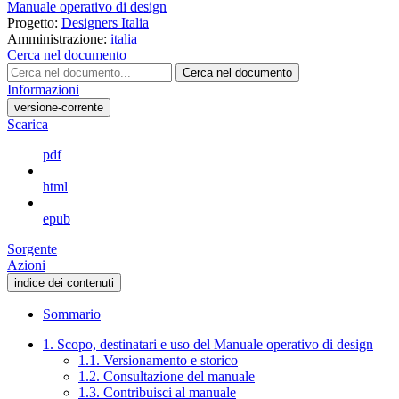
Manuale operativo di design
Progetto:
Designers Italia
Amministrazione:
italia
Cerca nel documento
Cerca nel documento
Informazioni
versione-corrente
Scarica
pdf
html
epub
Sorgente
Azioni
indice dei contenuti
Sommario
1. Scopo, destinatari e uso del Manuale operativo di design
1.1. Versionamento e storico
1.2. Consultazione del manuale
1.3. Contribuisci al manuale