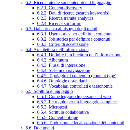
6.2. Ricerca utente sui contenuti e il linguaggio
6.2.1. Content discovery
6.2.2. Dati di ricerca (search keywords)
6.2.3. Ricerca tramite analytics
6.2.4. Ricerca sui forum
6.3. Dalla ricerca ai bisogni degli utenti
6.3.1. User stories per definire i contenuti
6.3.2. Job stories per definire i contenuti
6.3.3. Criteri di accettazione
6.4. Architettura dell’informazione
6.4.1. Definire l’architettura dell’informazione
6.4.2. Alberatura
6.4.3. Flussi di interazione
6.4.4. Sistemi di navigazione
6.4.5. Tipologie di contenuto (content type)
6.4.6. Ontologie e standard
6.4.7. Vocabolari controllati e tassonomie
6.5. Scrittura e linguaggio
6.5.1. Come leggono le persone sul web
6.5.2. Le regole per un linguaggio semplice
6.5.3. Microtesti
6.5.4. Scrittura collaborativa
6.5.5. Content critique
6.5.6. Traduzione e localizzazione dei contenuti
6.6. Documenti