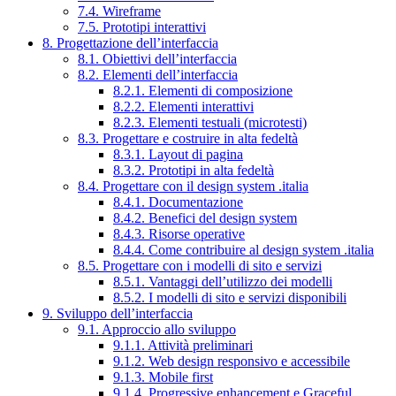
7.4. Wireframe
7.5. Prototipi interattivi
8. Progettazione dell’interfaccia
8.1. Obiettivi dell’interfaccia
8.2. Elementi dell’interfaccia
8.2.1. Elementi di composizione
8.2.2. Elementi interattivi
8.2.3. Elementi testuali (microtesti)
8.3. Progettare e costruire in alta fedeltà
8.3.1. Layout di pagina
8.3.2. Prototipi in alta fedeltà
8.4. Progettare con il design system .italia
8.4.1. Documentazione
8.4.2. Benefici del design system
8.4.3. Risorse operative
8.4.4. Come contribuire al design system .italia
8.5. Progettare con i modelli di sito e servizi
8.5.1. Vantaggi dell’utilizzo dei modelli
8.5.2. I modelli di sito e servizi disponibili
9. Sviluppo dell’interfaccia
9.1. Approccio allo sviluppo
9.1.1. Attività preliminari
9.1.2. Web design responsivo e accessibile
9.1.3. Mobile first
9.1.4. Progressive enhancement e Graceful