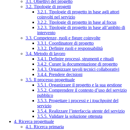
3.1. Obiettivi del progetto
3.2. Tipologie di progetti
3.2.1. Tipologie di progetto in base agli attori
coinvolti nel servizio
3.2.2. Tipologie di progetto in base al focus
3.2.3. Tipologie di progetto in base all’ambito di
intervento
3.3. Competenze, ruoli e figure coinvolte
3.3.1. Coordinatore di progetto
3.3.2. Definire ruoli e responsabilità
3.4. Metodo di lavoro
3.4.1. Definire processi, strumenti e rituali
3.4.2. Curare la documentazione di progetto
3.4.3. Organizzare tavoli tecnici collaborativi
3.4.4. Prendere decisioni
3.5. Il processo progettuale
3.5.1. Organizzare il progetto e la sua gestione
3.5.2. Comprendere il contesto d’uso del servizio
pubblico
3.5.3. Progettare i processi e i
touchpoint
del
servizio
3.5.4. Realizzare l’interfaccia utente del servizio
3.5.5. Validare la soluzione ottenuta
4. Ricerca progettuale
4.1. Ricerca primaria