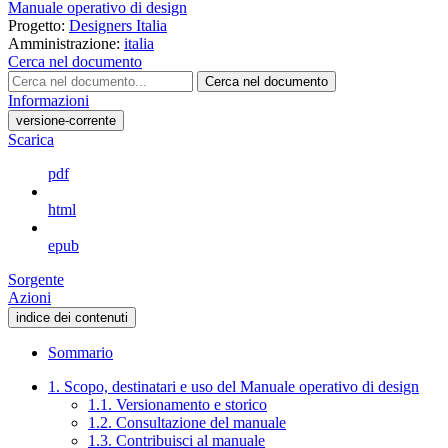
Manuale operativo di design
Progetto:
Designers Italia
Amministrazione:
italia
Cerca nel documento
Cerca nel documento
Informazioni
versione-corrente
Scarica
pdf
html
epub
Sorgente
Azioni
indice dei contenuti
Sommario
1. Scopo, destinatari e uso del Manuale operativo di design
1.1. Versionamento e storico
1.2. Consultazione del manuale
1.3. Contribuisci al manuale