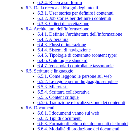
6.2.4. Ricerca sui forum
6.3. Dalla ricerca ai bisogni degli utenti
6.3.1. User stories per definire i contenuti
6.3.2. Job stories per definire i contenuti
6.3.3. Criteri di accettazione
6.4. Architettura dell’informazione
6.4.1. Definire l’architettura dell’informazione
6.4.2. Alberatura
6.4.3. Flussi di interazione
6.4.4. Sistemi di navigazione
6.4.5. Tipologie di contenuto (content type)
6.4.6. Ontologie e standard
6.4.7. Vocabolari controllati e tassonomie
6.5. Scrittura e linguaggio
6.5.1. Come leggono le persone sul web
6.5.2. Le regole per un linguaggio semplice
6.5.3. Microtesti
6.5.4. Scrittura collaborativa
6.5.5. Content critique
6.5.6. Traduzione e localizzazione dei contenuti
6.6. Documenti
6.6.1. I documenti vanno sul web
6.6.2. Tipi di documenti
6.6.3. Formato di lettura dei documenti elettronici
6.6.4. Modalità di produzione dei documenti