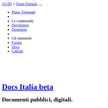
AGID
+
Team Digitale
Piano Triennale
Le community
Developers
Designers
Gli strumenti
Forum
Docs
GitHub
Docs Italia
beta
Documenti pubblici, digitali.