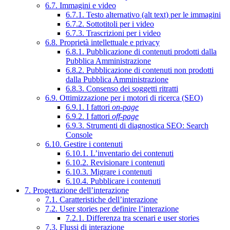
6.7. Immagini e video
6.7.1. Testo alternativo (alt text) per le immagini
6.7.2. Sottotitoli per i video
6.7.3. Trascrizioni per i video
6.8. Proprietà intellettuale e privacy
6.8.1. Pubblicazione di contenuti prodotti dalla
Pubblica Amministrazione
6.8.2. Pubblicazione di contenuti non prodotti
dalla Pubblica Amministrazione
6.8.3. Consenso dei soggetti ritratti
6.9. Ottimizzazione per i motori di ricerca (SEO)
6.9.1. I fattori
on-page
6.9.2. I fattori
off-page
6.9.3. Strumenti di diagnostica SEO: Search
Console
6.10. Gestire i contenuti
6.10.1. L’inventario dei contenuti
6.10.2. Revisionare i contenuti
6.10.3. Migrare i contenuti
6.10.4. Pubblicare i contenuti
7. Progettazione dell’interazione
7.1. Caratteristiche dell’interazione
7.2. User stories per definire l’interazione
7.2.1. Differenza tra scenari e user stories
7.3. Flussi di interazione