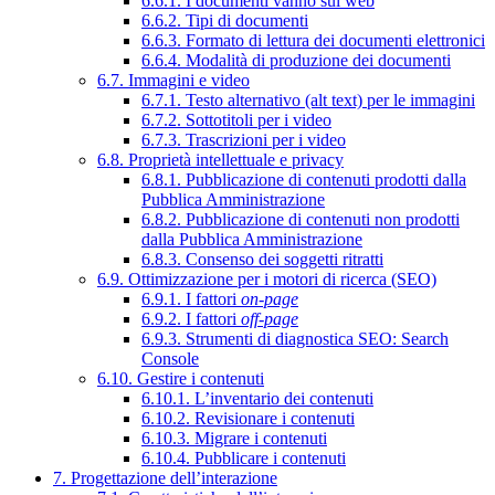
6.6.1. I documenti vanno sul web
6.6.2. Tipi di documenti
6.6.3. Formato di lettura dei documenti elettronici
6.6.4. Modalità di produzione dei documenti
6.7. Immagini e video
6.7.1. Testo alternativo (alt text) per le immagini
6.7.2. Sottotitoli per i video
6.7.3. Trascrizioni per i video
6.8. Proprietà intellettuale e privacy
6.8.1. Pubblicazione di contenuti prodotti dalla
Pubblica Amministrazione
6.8.2. Pubblicazione di contenuti non prodotti
dalla Pubblica Amministrazione
6.8.3. Consenso dei soggetti ritratti
6.9. Ottimizzazione per i motori di ricerca (SEO)
6.9.1. I fattori
on-page
6.9.2. I fattori
off-page
6.9.3. Strumenti di diagnostica SEO: Search
Console
6.10. Gestire i contenuti
6.10.1. L’inventario dei contenuti
6.10.2. Revisionare i contenuti
6.10.3. Migrare i contenuti
6.10.4. Pubblicare i contenuti
7. Progettazione dell’interazione