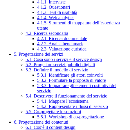
4.1.1. Interviste
4.1.2. Questionari
4.1.3. Test di usabilità
4.1.4. Web analytics
4.1.5. Strumenti di mappatura dell’esperienza
utente
4.2. Ricerca secondaria
4.2.1. Ricerca documentale
4.2.2. Analisi benchmark
4.2.3. Valutazione euristica
5. Progettazione dei servizi
5.1. Cosa sono i servizi e il service design
5.2. Progettare servizi pubblici digitali
5.3. Definire il modello di servizio
5.3.1. Identificare gli attori coinvolti
5.3.2. Formulare la proposta di valore
5.3.3. Inquadrare gli elementi costitutivi del
servizio
5.4. Descrivere il funzionamento del servizio
5.4.1. Mappare l’ecosistema
5.4.2. Rappresentare i flussi di servizio
5.5. Co-progettare le soluzioni
5.5.1. Workshop di co-progettazione
6. Progettazione dei contenuti
6.1. Cos’è il content design