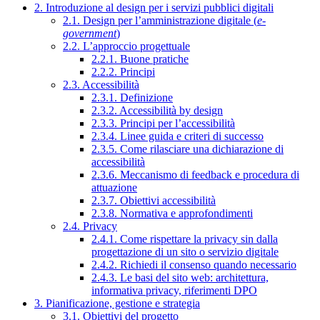
2. Introduzione al design per i servizi pubblici digitali
2.1. Design per l’amministrazione digitale (
e-
government
)
2.2. L’approccio progettuale
2.2.1. Buone pratiche
2.2.2. Principi
2.3. Accessibilità
2.3.1. Definizione
2.3.2. Accessibilità by design
2.3.3. Principi per l’accessibilità
2.3.4. Linee guida e criteri di successo
2.3.5. Come rilasciare una dichiarazione di
accessibilità
2.3.6. Meccanismo di feedback e procedura di
attuazione
2.3.7. Obiettivi accessibilità
2.3.8. Normativa e approfondimenti
2.4. Privacy
2.4.1. Come rispettare la privacy sin dalla
progettazione di un sito o servizio digitale
2.4.2. Richiedi il consenso quando necessario
2.4.3. Le basi del sito web: architettura,
informativa privacy, riferimenti DPO
3. Pianificazione, gestione e strategia
3.1. Obiettivi del progetto