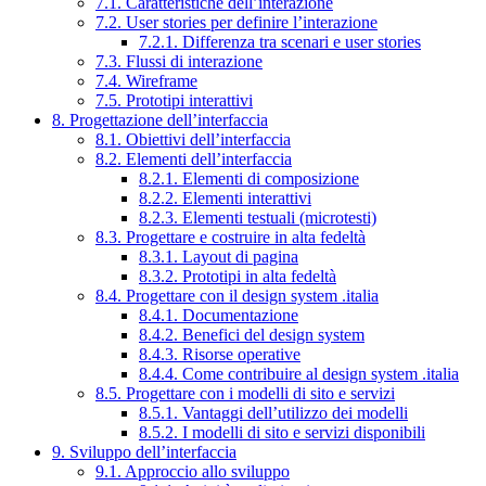
7.1. Caratteristiche dell’interazione
7.2. User stories per definire l’interazione
7.2.1. Differenza tra scenari e user stories
7.3. Flussi di interazione
7.4. Wireframe
7.5. Prototipi interattivi
8. Progettazione dell’interfaccia
8.1. Obiettivi dell’interfaccia
8.2. Elementi dell’interfaccia
8.2.1. Elementi di composizione
8.2.2. Elementi interattivi
8.2.3. Elementi testuali (microtesti)
8.3. Progettare e costruire in alta fedeltà
8.3.1. Layout di pagina
8.3.2. Prototipi in alta fedeltà
8.4. Progettare con il design system .italia
8.4.1. Documentazione
8.4.2. Benefici del design system
8.4.3. Risorse operative
8.4.4. Come contribuire al design system .italia
8.5. Progettare con i modelli di sito e servizi
8.5.1. Vantaggi dell’utilizzo dei modelli
8.5.2. I modelli di sito e servizi disponibili
9. Sviluppo dell’interfaccia
9.1. Approccio allo sviluppo