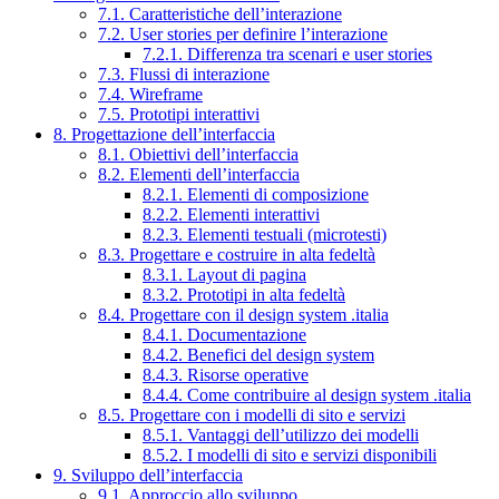
7.1. Caratteristiche dell’interazione
7.2. User stories per definire l’interazione
7.2.1. Differenza tra scenari e user stories
7.3. Flussi di interazione
7.4. Wireframe
7.5. Prototipi interattivi
8. Progettazione dell’interfaccia
8.1. Obiettivi dell’interfaccia
8.2. Elementi dell’interfaccia
8.2.1. Elementi di composizione
8.2.2. Elementi interattivi
8.2.3. Elementi testuali (microtesti)
8.3. Progettare e costruire in alta fedeltà
8.3.1. Layout di pagina
8.3.2. Prototipi in alta fedeltà
8.4. Progettare con il design system .italia
8.4.1. Documentazione
8.4.2. Benefici del design system
8.4.3. Risorse operative
8.4.4. Come contribuire al design system .italia
8.5. Progettare con i modelli di sito e servizi
8.5.1. Vantaggi dell’utilizzo dei modelli
8.5.2. I modelli di sito e servizi disponibili
9. Sviluppo dell’interfaccia
9.1. Approccio allo sviluppo