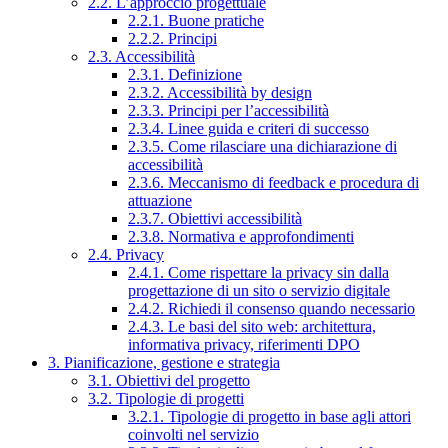
2.2. L’approccio progettuale
2.2.1. Buone pratiche
2.2.2. Principi
2.3. Accessibilità
2.3.1. Definizione
2.3.2. Accessibilità by design
2.3.3. Principi per l’accessibilità
2.3.4. Linee guida e criteri di successo
2.3.5. Come rilasciare una dichiarazione di
accessibilità
2.3.6. Meccanismo di feedback e procedura di
attuazione
2.3.7. Obiettivi accessibilità
2.3.8. Normativa e approfondimenti
2.4. Privacy
2.4.1. Come rispettare la privacy sin dalla
progettazione di un sito o servizio digitale
2.4.2. Richiedi il consenso quando necessario
2.4.3. Le basi del sito web: architettura,
informativa privacy, riferimenti DPO
3. Pianificazione, gestione e strategia
3.1. Obiettivi del progetto
3.2. Tipologie di progetti
3.2.1. Tipologie di progetto in base agli attori
coinvolti nel servizio