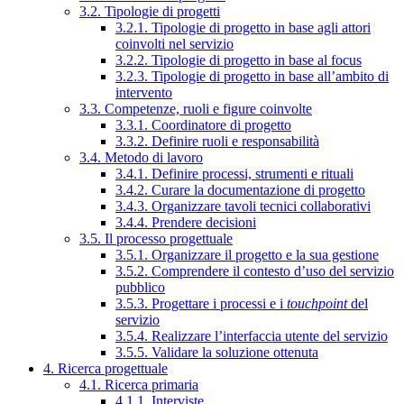
3.2. Tipologie di progetti
3.2.1. Tipologie di progetto in base agli attori
coinvolti nel servizio
3.2.2. Tipologie di progetto in base al focus
3.2.3. Tipologie di progetto in base all’ambito di
intervento
3.3. Competenze, ruoli e figure coinvolte
3.3.1. Coordinatore di progetto
3.3.2. Definire ruoli e responsabilità
3.4. Metodo di lavoro
3.4.1. Definire processi, strumenti e rituali
3.4.2. Curare la documentazione di progetto
3.4.3. Organizzare tavoli tecnici collaborativi
3.4.4. Prendere decisioni
3.5. Il processo progettuale
3.5.1. Organizzare il progetto e la sua gestione
3.5.2. Comprendere il contesto d’uso del servizio
pubblico
3.5.3. Progettare i processi e i
touchpoint
del
servizio
3.5.4. Realizzare l’interfaccia utente del servizio
3.5.5. Validare la soluzione ottenuta
4. Ricerca progettuale
4.1. Ricerca primaria
4.1.1. Interviste