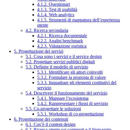
4.1.2. Questionari
4.1.3. Test di usabilità
4.1.4. Web analytics
4.1.5. Strumenti di mappatura dell’esperienza
utente
4.2. Ricerca secondaria
4.2.1. Ricerca documentale
4.2.2. Analisi benchmark
4.2.3. Valutazione euristica
5. Progettazione dei servizi
5.1. Cosa sono i servizi e il service design
5.2. Progettare servizi pubblici digitali
5.3. Definire il modello di servizio
5.3.1. Identificare gli attori coinvolti
5.3.2. Formulare la proposta di valore
5.3.3. Inquadrare gli elementi costitutivi del
servizio
5.4. Descrivere il funzionamento del servizio
5.4.1. Mappare l’ecosistema
5.4.2. Rappresentare i flussi di servizio
5.5. Co-progettare le soluzioni
5.5.1. Workshop di co-progettazione
6. Progettazione dei contenuti
6.1. Cos’è il content design
6.2. Ricerca utente sui contenuti e il linguaggio