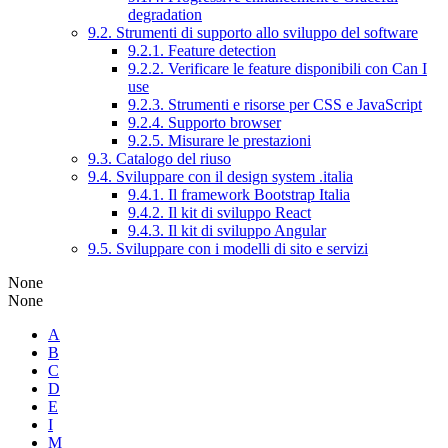
degradation
9.2. Strumenti di supporto allo sviluppo del software
9.2.1. Feature detection
9.2.2. Verificare le feature disponibili con Can I
use
9.2.3. Strumenti e risorse per CSS e JavaScript
9.2.4. Supporto browser
9.2.5. Misurare le prestazioni
9.3. Catalogo del riuso
9.4. Sviluppare con il design system .italia
9.4.1. Il framework Bootstrap Italia
9.4.2. Il kit di sviluppo React
9.4.3. Il kit di sviluppo Angular
9.5. Sviluppare con i modelli di sito e servizi
None
None
A
B
C
D
E
I
M