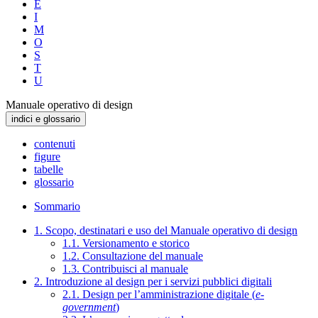
E
I
M
O
S
T
U
Manuale operativo di design
indici e glossario
contenuti
figure
tabelle
glossario
Sommario
1. Scopo, destinatari e uso del Manuale operativo di design
1.1. Versionamento e storico
1.2. Consultazione del manuale
1.3. Contribuisci al manuale
2. Introduzione al design per i servizi pubblici digitali
2.1. Design per l’amministrazione digitale (
e-
government
)