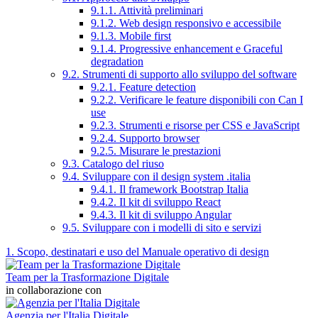
9.1.1. Attività preliminari
9.1.2. Web design responsivo e accessibile
9.1.3. Mobile first
9.1.4. Progressive enhancement e Graceful
degradation
9.2. Strumenti di supporto allo sviluppo del software
9.2.1. Feature detection
9.2.2. Verificare le feature disponibili con Can I
use
9.2.3. Strumenti e risorse per CSS e JavaScript
9.2.4. Supporto browser
9.2.5. Misurare le prestazioni
9.3. Catalogo del riuso
9.4. Sviluppare con il design system .italia
9.4.1. Il framework Bootstrap Italia
9.4.2. Il kit di sviluppo React
9.4.3. Il kit di sviluppo Angular
9.5. Sviluppare con i modelli di sito e servizi
1. Scopo, destinatari e uso del Manuale operativo di design
Team per la Trasformazione Digitale
in collaborazione con
Agenzia per l'Italia Digitale