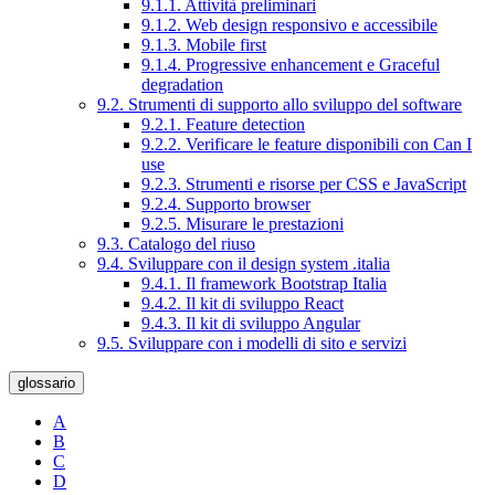
9.1.1. Attività preliminari
9.1.2. Web design responsivo e accessibile
9.1.3. Mobile first
9.1.4. Progressive enhancement e Graceful
degradation
9.2. Strumenti di supporto allo sviluppo del software
9.2.1. Feature detection
9.2.2. Verificare le feature disponibili con Can I
use
9.2.3. Strumenti e risorse per CSS e JavaScript
9.2.4. Supporto browser
9.2.5. Misurare le prestazioni
9.3. Catalogo del riuso
9.4. Sviluppare con il design system .italia
9.4.1. Il framework Bootstrap Italia
9.4.2. Il kit di sviluppo React
9.4.3. Il kit di sviluppo Angular
9.5. Sviluppare con i modelli di sito e servizi
glossario
A
B
C
D