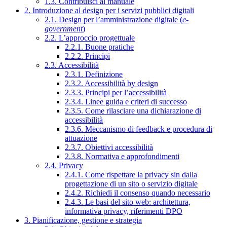
1.3. Contribuisci al manuale
2. Introduzione al design per i servizi pubblici digitali
2.1. Design per l’amministrazione digitale (
e-
government
)
2.2. L’approccio progettuale
2.2.1. Buone pratiche
2.2.2. Principi
2.3. Accessibilità
2.3.1. Definizione
2.3.2. Accessibilità by design
2.3.3. Principi per l’accessibilità
2.3.4. Linee guida e criteri di successo
2.3.5. Come rilasciare una dichiarazione di
accessibilità
2.3.6. Meccanismo di feedback e procedura di
attuazione
2.3.7. Obiettivi accessibilità
2.3.8. Normativa e approfondimenti
2.4. Privacy
2.4.1. Come rispettare la privacy sin dalla
progettazione di un sito o servizio digitale
2.4.2. Richiedi il consenso quando necessario
2.4.3. Le basi del sito web: architettura,
informativa privacy, riferimenti DPO
3. Pianificazione, gestione e strategia