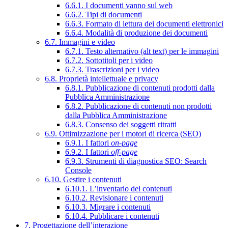
6.6.1. I documenti vanno sul web
6.6.2. Tipi di documenti
6.6.3. Formato di lettura dei documenti elettronici
6.6.4. Modalità di produzione dei documenti
6.7. Immagini e video
6.7.1. Testo alternativo (alt text) per le immagini
6.7.2. Sottotitoli per i video
6.7.3. Trascrizioni per i video
6.8. Proprietà intellettuale e privacy
6.8.1. Pubblicazione di contenuti prodotti dalla
Pubblica Amministrazione
6.8.2. Pubblicazione di contenuti non prodotti
dalla Pubblica Amministrazione
6.8.3. Consenso dei soggetti ritratti
6.9. Ottimizzazione per i motori di ricerca (SEO)
6.9.1. I fattori
on-page
6.9.2. I fattori
off-page
6.9.3. Strumenti di diagnostica SEO: Search
Console
6.10. Gestire i contenuti
6.10.1. L’inventario dei contenuti
6.10.2. Revisionare i contenuti
6.10.3. Migrare i contenuti
6.10.4. Pubblicare i contenuti
7. Progettazione dell’interazione