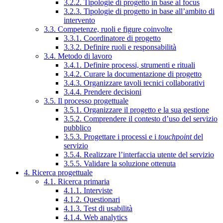
3.2.2. Tipologie di progetto in base al focus
3.2.3. Tipologie di progetto in base all’ambito di
intervento
3.3. Competenze, ruoli e figure coinvolte
3.3.1. Coordinatore di progetto
3.3.2. Definire ruoli e responsabilità
3.4. Metodo di lavoro
3.4.1. Definire processi, strumenti e rituali
3.4.2. Curare la documentazione di progetto
3.4.3. Organizzare tavoli tecnici collaborativi
3.4.4. Prendere decisioni
3.5. Il processo progettuale
3.5.1. Organizzare il progetto e la sua gestione
3.5.2. Comprendere il contesto d’uso del servizio
pubblico
3.5.3. Progettare i processi e i
touchpoint
del
servizio
3.5.4. Realizzare l’interfaccia utente del servizio
3.5.5. Validare la soluzione ottenuta
4. Ricerca progettuale
4.1. Ricerca primaria
4.1.1. Interviste
4.1.2. Questionari
4.1.3. Test di usabilità
4.1.4. Web analytics