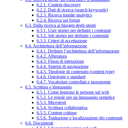
6.2.1. Content discovery
6.2.2. Dati di ricerca (search keywords)
6.2.3. Ricerca tramite analytics
6.2.4. Ricerca sui forum
6.3. Dalla ricerca ai bisogni degli utenti
6.3.1. User stories per definire i contenuti
6.3.2. Job stories per definire i contenuti
6.3.3. Criteri di accettazione
6.4. Architettura dell’informazione
6.4.1. Definire l’architettura dell’informazione
6.4.2. Alberatura
6.4.3. Flussi di interazione
6.4.4. Sistemi di navigazione
6.4.5. Tipologie di contenuto (content type)
6.4.6. Ontologie e standard
6.4.7. Vocabolari controllati e tassonomie
6.5. Scrittura e linguaggio
6.5.1. Come leggono le persone sul web
6.5.2. Le regole per un linguaggio semplice
6.5.3. Microtesti
6.5.4. Scrittura collaborativa
6.5.5. Content critique
6.5.6. Traduzione e localizzazione dei contenuti
6.6. Documenti