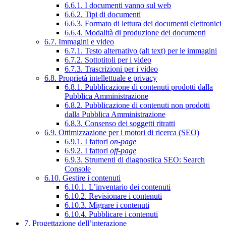
6.6.1. I documenti vanno sul web
6.6.2. Tipi di documenti
6.6.3. Formato di lettura dei documenti elettronici
6.6.4. Modalità di produzione dei documenti
6.7. Immagini e video
6.7.1. Testo alternativo (alt text) per le immagini
6.7.2. Sottotitoli per i video
6.7.3. Trascrizioni per i video
6.8. Proprietà intellettuale e privacy
6.8.1. Pubblicazione di contenuti prodotti dalla
Pubblica Amministrazione
6.8.2. Pubblicazione di contenuti non prodotti
dalla Pubblica Amministrazione
6.8.3. Consenso dei soggetti ritratti
6.9. Ottimizzazione per i motori di ricerca (SEO)
6.9.1. I fattori
on-page
6.9.2. I fattori
off-page
6.9.3. Strumenti di diagnostica SEO: Search
Console
6.10. Gestire i contenuti
6.10.1. L’inventario dei contenuti
6.10.2. Revisionare i contenuti
6.10.3. Migrare i contenuti
6.10.4. Pubblicare i contenuti
7. Progettazione dell’interazione