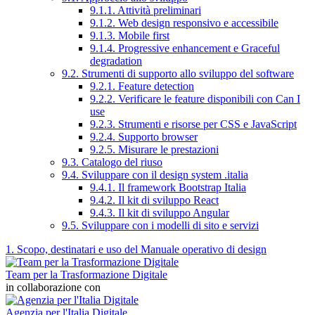
9.1.1. Attività preliminari
9.1.2. Web design responsivo e accessibile
9.1.3. Mobile first
9.1.4. Progressive enhancement e Graceful
degradation
9.2. Strumenti di supporto allo sviluppo del software
9.2.1. Feature detection
9.2.2. Verificare le feature disponibili con Can I
use
9.2.3. Strumenti e risorse per CSS e JavaScript
9.2.4. Supporto browser
9.2.5. Misurare le prestazioni
9.3. Catalogo del riuso
9.4. Sviluppare con il design system .italia
9.4.1. Il framework Bootstrap Italia
9.4.2. Il kit di sviluppo React
9.4.3. Il kit di sviluppo Angular
9.5. Sviluppare con i modelli di sito e servizi
1. Scopo, destinatari e uso del Manuale operativo di design
Team per la Trasformazione Digitale
in collaborazione con
Agenzia per l'Italia Digitale