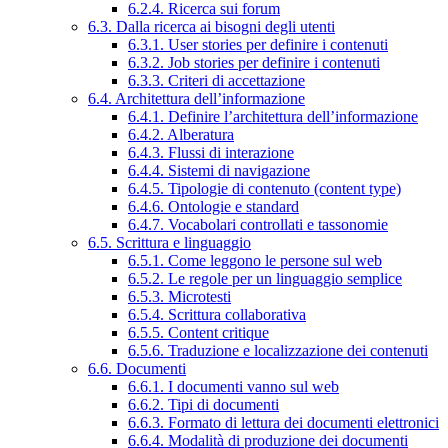
6.2.4. Ricerca sui forum
6.3. Dalla ricerca ai bisogni degli utenti
6.3.1. User stories per definire i contenuti
6.3.2. Job stories per definire i contenuti
6.3.3. Criteri di accettazione
6.4. Architettura dell’informazione
6.4.1. Definire l’architettura dell’informazione
6.4.2. Alberatura
6.4.3. Flussi di interazione
6.4.4. Sistemi di navigazione
6.4.5. Tipologie di contenuto (content type)
6.4.6. Ontologie e standard
6.4.7. Vocabolari controllati e tassonomie
6.5. Scrittura e linguaggio
6.5.1. Come leggono le persone sul web
6.5.2. Le regole per un linguaggio semplice
6.5.3. Microtesti
6.5.4. Scrittura collaborativa
6.5.5. Content critique
6.5.6. Traduzione e localizzazione dei contenuti
6.6. Documenti
6.6.1. I documenti vanno sul web
6.6.2. Tipi di documenti
6.6.3. Formato di lettura dei documenti elettronici
6.6.4. Modalità di produzione dei documenti