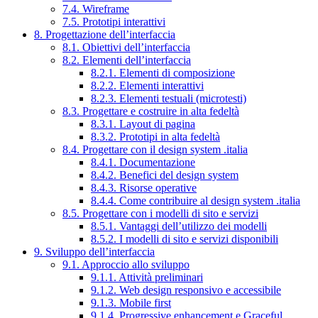
7.4. Wireframe
7.5. Prototipi interattivi
8. Progettazione dell’interfaccia
8.1. Obiettivi dell’interfaccia
8.2. Elementi dell’interfaccia
8.2.1. Elementi di composizione
8.2.2. Elementi interattivi
8.2.3. Elementi testuali (microtesti)
8.3. Progettare e costruire in alta fedeltà
8.3.1. Layout di pagina
8.3.2. Prototipi in alta fedeltà
8.4. Progettare con il design system .italia
8.4.1. Documentazione
8.4.2. Benefici del design system
8.4.3. Risorse operative
8.4.4. Come contribuire al design system .italia
8.5. Progettare con i modelli di sito e servizi
8.5.1. Vantaggi dell’utilizzo dei modelli
8.5.2. I modelli di sito e servizi disponibili
9. Sviluppo dell’interfaccia
9.1. Approccio allo sviluppo
9.1.1. Attività preliminari
9.1.2. Web design responsivo e accessibile
9.1.3. Mobile first
9.1.4. Progressive enhancement e Graceful