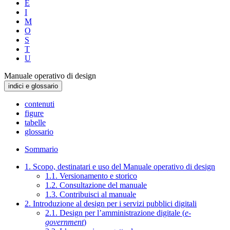
E
I
M
O
S
T
U
Manuale operativo di design
indici e glossario
contenuti
figure
tabelle
glossario
Sommario
1. Scopo, destinatari e uso del Manuale operativo di design
1.1. Versionamento e storico
1.2. Consultazione del manuale
1.3. Contribuisci al manuale
2. Introduzione al design per i servizi pubblici digitali
2.1. Design per l’amministrazione digitale (
e-
government
)