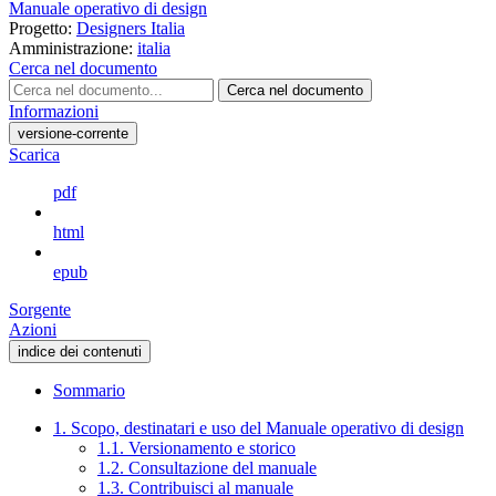
Manuale operativo di design
Progetto:
Designers Italia
Amministrazione:
italia
Cerca nel documento
Cerca nel documento
Informazioni
versione-corrente
Scarica
pdf
html
epub
Sorgente
Azioni
indice dei contenuti
Sommario
1. Scopo, destinatari e uso del Manuale operativo di design
1.1. Versionamento e storico
1.2. Consultazione del manuale
1.3. Contribuisci al manuale