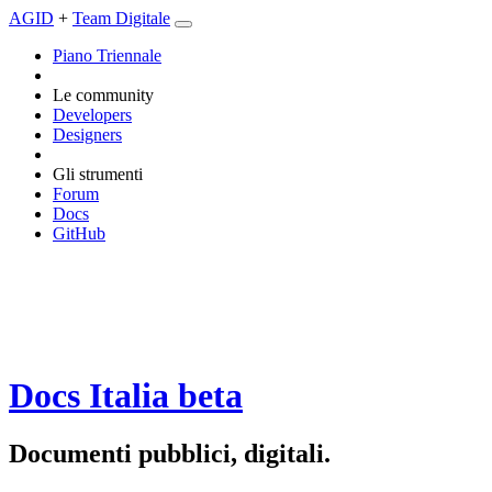
AGID
+
Team Digitale
Piano Triennale
Le community
Developers
Designers
Gli strumenti
Forum
Docs
GitHub
Docs Italia
beta
Documenti pubblici, digitali.