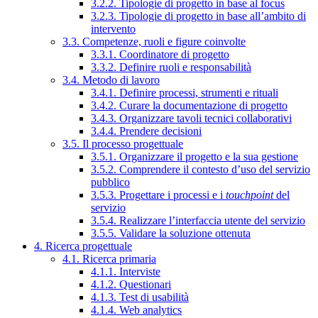
3.2.2. Tipologie di progetto in base al focus
3.2.3. Tipologie di progetto in base all’ambito di
intervento
3.3. Competenze, ruoli e figure coinvolte
3.3.1. Coordinatore di progetto
3.3.2. Definire ruoli e responsabilità
3.4. Metodo di lavoro
3.4.1. Definire processi, strumenti e rituali
3.4.2. Curare la documentazione di progetto
3.4.3. Organizzare tavoli tecnici collaborativi
3.4.4. Prendere decisioni
3.5. Il processo progettuale
3.5.1. Organizzare il progetto e la sua gestione
3.5.2. Comprendere il contesto d’uso del servizio
pubblico
3.5.3. Progettare i processi e i
touchpoint
del
servizio
3.5.4. Realizzare l’interfaccia utente del servizio
3.5.5. Validare la soluzione ottenuta
4. Ricerca progettuale
4.1. Ricerca primaria
4.1.1. Interviste
4.1.2. Questionari
4.1.3. Test di usabilità
4.1.4. Web analytics