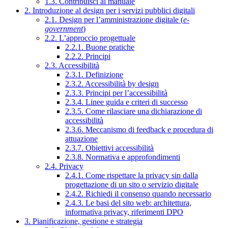
1.3. Contribuisci al manuale
2. Introduzione al design per i servizi pubblici digitali
2.1. Design per l’amministrazione digitale (
e-
government
)
2.2. L’approccio progettuale
2.2.1. Buone pratiche
2.2.2. Principi
2.3. Accessibilità
2.3.1. Definizione
2.3.2. Accessibilità by design
2.3.3. Principi per l’accessibilità
2.3.4. Linee guida e criteri di successo
2.3.5. Come rilasciare una dichiarazione di
accessibilità
2.3.6. Meccanismo di feedback e procedura di
attuazione
2.3.7. Obiettivi accessibilità
2.3.8. Normativa e approfondimenti
2.4. Privacy
2.4.1. Come rispettare la privacy sin dalla
progettazione di un sito o servizio digitale
2.4.2. Richiedi il consenso quando necessario
2.4.3. Le basi del sito web: architettura,
informativa privacy, riferimenti DPO
3. Pianificazione, gestione e strategia