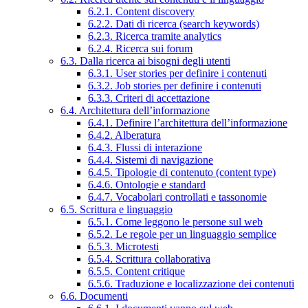
6.2.1. Content discovery
6.2.2. Dati di ricerca (search keywords)
6.2.3. Ricerca tramite analytics
6.2.4. Ricerca sui forum
6.3. Dalla ricerca ai bisogni degli utenti
6.3.1. User stories per definire i contenuti
6.3.2. Job stories per definire i contenuti
6.3.3. Criteri di accettazione
6.4. Architettura dell’informazione
6.4.1. Definire l’architettura dell’informazione
6.4.2. Alberatura
6.4.3. Flussi di interazione
6.4.4. Sistemi di navigazione
6.4.5. Tipologie di contenuto (content type)
6.4.6. Ontologie e standard
6.4.7. Vocabolari controllati e tassonomie
6.5. Scrittura e linguaggio
6.5.1. Come leggono le persone sul web
6.5.2. Le regole per un linguaggio semplice
6.5.3. Microtesti
6.5.4. Scrittura collaborativa
6.5.5. Content critique
6.5.6. Traduzione e localizzazione dei contenuti
6.6. Documenti