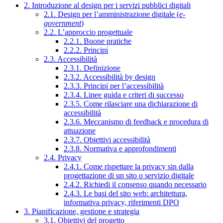
2. Introduzione al design per i servizi pubblici digitali
2.1. Design per l’amministrazione digitale (
e-
government
)
2.2. L’approccio progettuale
2.2.1. Buone pratiche
2.2.2. Principi
2.3. Accessibilità
2.3.1. Definizione
2.3.2. Accessibilità by design
2.3.3. Principi per l’accessibilità
2.3.4. Linee guida e criteri di successo
2.3.5. Come rilasciare una dichiarazione di
accessibilità
2.3.6. Meccanismo di feedback e procedura di
attuazione
2.3.7. Obiettivi accessibilità
2.3.8. Normativa e approfondimenti
2.4. Privacy
2.4.1. Come rispettare la privacy sin dalla
progettazione di un sito o servizio digitale
2.4.2. Richiedi il consenso quando necessario
2.4.3. Le basi del sito web: architettura,
informativa privacy, riferimenti DPO
3. Pianificazione, gestione e strategia
3.1. Obiettivi del progetto