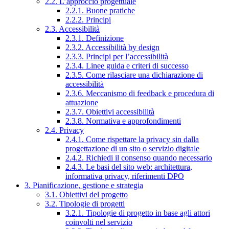
2.2. L’approccio progettuale
2.2.1. Buone pratiche
2.2.2. Principi
2.3. Accessibilità
2.3.1. Definizione
2.3.2. Accessibilità by design
2.3.3. Principi per l’accessibilità
2.3.4. Linee guida e criteri di successo
2.3.5. Come rilasciare una dichiarazione di
accessibilità
2.3.6. Meccanismo di feedback e procedura di
attuazione
2.3.7. Obiettivi accessibilità
2.3.8. Normativa e approfondimenti
2.4. Privacy
2.4.1. Come rispettare la privacy sin dalla
progettazione di un sito o servizio digitale
2.4.2. Richiedi il consenso quando necessario
2.4.3. Le basi del sito web: architettura,
informativa privacy, riferimenti DPO
3. Pianificazione, gestione e strategia
3.1. Obiettivi del progetto
3.2. Tipologie di progetti
3.2.1. Tipologie di progetto in base agli attori
coinvolti nel servizio