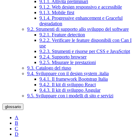
9.1.1. Attività preliminari
9.1.2. Web design responsivo e accessibile
9.1.3. Mobile first
9.1.4. Progressive enhancement e Graceful
degradation
9.2. Strumenti di supporto allo sviluppo del software
9.2.1. Feature detection
9.2.2. Verificare le feature disponibili con Can I
use
9.2.3. Strumenti e risorse per CSS e JavaScript
9.2.4. Supporto browser
9.2.5. Misurare le prestazioni
9.3. Catalogo del riuso
9.4. Sviluppare con il design system .italia
9.4.1. Il framework Bootstrap Italia
9.4.2. Il kit di sviluppo React
9.4.3. Il kit di sviluppo Angular
9.5. Sviluppare con i modelli di sito e servizi
glossario
A
B
C
D