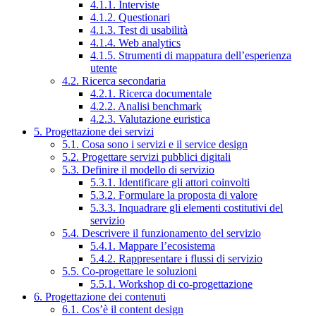
4.1.1. Interviste
4.1.2. Questionari
4.1.3. Test di usabilità
4.1.4. Web analytics
4.1.5. Strumenti di mappatura dell’esperienza
utente
4.2. Ricerca secondaria
4.2.1. Ricerca documentale
4.2.2. Analisi benchmark
4.2.3. Valutazione euristica
5. Progettazione dei servizi
5.1. Cosa sono i servizi e il service design
5.2. Progettare servizi pubblici digitali
5.3. Definire il modello di servizio
5.3.1. Identificare gli attori coinvolti
5.3.2. Formulare la proposta di valore
5.3.3. Inquadrare gli elementi costitutivi del
servizio
5.4. Descrivere il funzionamento del servizio
5.4.1. Mappare l’ecosistema
5.4.2. Rappresentare i flussi di servizio
5.5. Co-progettare le soluzioni
5.5.1. Workshop di co-progettazione
6. Progettazione dei contenuti
6.1. Cos’è il content design