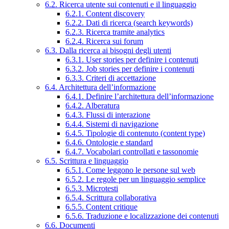
6.2. Ricerca utente sui contenuti e il linguaggio
6.2.1. Content discovery
6.2.2. Dati di ricerca (search keywords)
6.2.3. Ricerca tramite analytics
6.2.4. Ricerca sui forum
6.3. Dalla ricerca ai bisogni degli utenti
6.3.1. User stories per definire i contenuti
6.3.2. Job stories per definire i contenuti
6.3.3. Criteri di accettazione
6.4. Architettura dell’informazione
6.4.1. Definire l’architettura dell’informazione
6.4.2. Alberatura
6.4.3. Flussi di interazione
6.4.4. Sistemi di navigazione
6.4.5. Tipologie di contenuto (content type)
6.4.6. Ontologie e standard
6.4.7. Vocabolari controllati e tassonomie
6.5. Scrittura e linguaggio
6.5.1. Come leggono le persone sul web
6.5.2. Le regole per un linguaggio semplice
6.5.3. Microtesti
6.5.4. Scrittura collaborativa
6.5.5. Content critique
6.5.6. Traduzione e localizzazione dei contenuti
6.6. Documenti