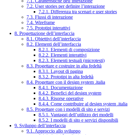
7.1. Caratteristiche dell’interazione
7.2. User stories per definire l’interazione
7.2.1. Differenza tra scenari e user stories
7.3. Flussi di interazione
7.4. Wireframe
7.5. Prototipi interattivi
8. Progettazione dell’interfaccia
8.1. Obiettivi dell’interfaccia
8.2. Elementi dell’interfaccia
8.2.1. Elementi di composizione
8.2.2. Elementi interattivi
8.2.3. Elementi testuali (microtesti)
8.3. Progettare e costruire in alta fedeltà
8.3.1. Layout di pagina
8.3.2. Prototipi in alta fedeltà
8.4. Progettare con il design system .italia
8.4.1. Documentazione
8.4.2. Benefici del design system
8.4.3. Risorse operative
8.4.4. Come contribuire al design system .italia
8.5. Progettare con i modelli di sito e servizi
8.5.1. Vantaggi dell’utilizzo dei modelli
8.5.2. I modelli di sito e servizi disponibili
9. Sviluppo dell’interfaccia
9.1. Approccio allo sviluppo