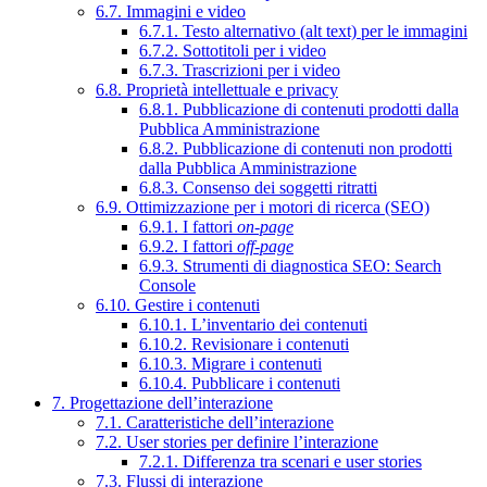
6.7. Immagini e video
6.7.1. Testo alternativo (alt text) per le immagini
6.7.2. Sottotitoli per i video
6.7.3. Trascrizioni per i video
6.8. Proprietà intellettuale e privacy
6.8.1. Pubblicazione di contenuti prodotti dalla
Pubblica Amministrazione
6.8.2. Pubblicazione di contenuti non prodotti
dalla Pubblica Amministrazione
6.8.3. Consenso dei soggetti ritratti
6.9. Ottimizzazione per i motori di ricerca (SEO)
6.9.1. I fattori
on-page
6.9.2. I fattori
off-page
6.9.3. Strumenti di diagnostica SEO: Search
Console
6.10. Gestire i contenuti
6.10.1. L’inventario dei contenuti
6.10.2. Revisionare i contenuti
6.10.3. Migrare i contenuti
6.10.4. Pubblicare i contenuti
7. Progettazione dell’interazione
7.1. Caratteristiche dell’interazione
7.2. User stories per definire l’interazione
7.2.1. Differenza tra scenari e user stories
7.3. Flussi di interazione