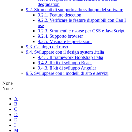
degradation
9.2. Strumenti di supporto allo sviluppo del software
9.2.1. Feature detection
9.2.2. Verificare le feature disponibili con Can I
use
9.2.3. Strumenti e risorse per CSS e JavaScript
9.2.4. Supporto browser
9.2.5. Misurare le prestazioni
9.3. Catalogo del riuso
9.4. Sviluppare con il design system .italia
9.4.1. Il framework Bootstrap Italia
9.4.2. Il kit di sviluppo React
9.4.3. Il kit di sviluppo Angular
9.5. Sviluppare con i modelli di sito e servizi
None
None
A
B
C
D
E
I
M