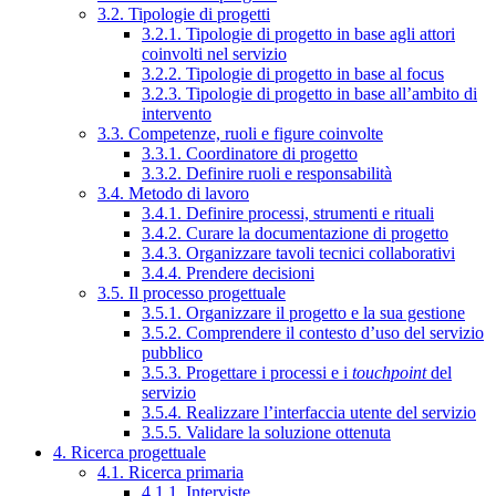
3.2. Tipologie di progetti
3.2.1. Tipologie di progetto in base agli attori
coinvolti nel servizio
3.2.2. Tipologie di progetto in base al focus
3.2.3. Tipologie di progetto in base all’ambito di
intervento
3.3. Competenze, ruoli e figure coinvolte
3.3.1. Coordinatore di progetto
3.3.2. Definire ruoli e responsabilità
3.4. Metodo di lavoro
3.4.1. Definire processi, strumenti e rituali
3.4.2. Curare la documentazione di progetto
3.4.3. Organizzare tavoli tecnici collaborativi
3.4.4. Prendere decisioni
3.5. Il processo progettuale
3.5.1. Organizzare il progetto e la sua gestione
3.5.2. Comprendere il contesto d’uso del servizio
pubblico
3.5.3. Progettare i processi e i
touchpoint
del
servizio
3.5.4. Realizzare l’interfaccia utente del servizio
3.5.5. Validare la soluzione ottenuta
4. Ricerca progettuale
4.1. Ricerca primaria
4.1.1. Interviste