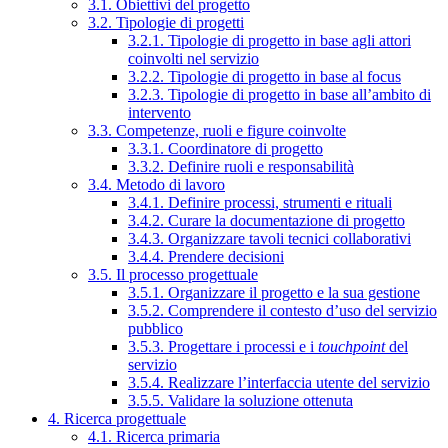
3.1. Obiettivi del progetto
3.2. Tipologie di progetti
3.2.1. Tipologie di progetto in base agli attori
coinvolti nel servizio
3.2.2. Tipologie di progetto in base al focus
3.2.3. Tipologie di progetto in base all’ambito di
intervento
3.3. Competenze, ruoli e figure coinvolte
3.3.1. Coordinatore di progetto
3.3.2. Definire ruoli e responsabilità
3.4. Metodo di lavoro
3.4.1. Definire processi, strumenti e rituali
3.4.2. Curare la documentazione di progetto
3.4.3. Organizzare tavoli tecnici collaborativi
3.4.4. Prendere decisioni
3.5. Il processo progettuale
3.5.1. Organizzare il progetto e la sua gestione
3.5.2. Comprendere il contesto d’uso del servizio
pubblico
3.5.3. Progettare i processi e i
touchpoint
del
servizio
3.5.4. Realizzare l’interfaccia utente del servizio
3.5.5. Validare la soluzione ottenuta
4. Ricerca progettuale
4.1. Ricerca primaria