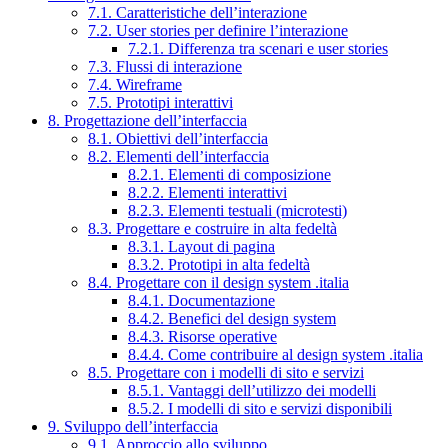
7.1. Caratteristiche dell’interazione
7.2. User stories per definire l’interazione
7.2.1. Differenza tra scenari e user stories
7.3. Flussi di interazione
7.4. Wireframe
7.5. Prototipi interattivi
8. Progettazione dell’interfaccia
8.1. Obiettivi dell’interfaccia
8.2. Elementi dell’interfaccia
8.2.1. Elementi di composizione
8.2.2. Elementi interattivi
8.2.3. Elementi testuali (microtesti)
8.3. Progettare e costruire in alta fedeltà
8.3.1. Layout di pagina
8.3.2. Prototipi in alta fedeltà
8.4. Progettare con il design system .italia
8.4.1. Documentazione
8.4.2. Benefici del design system
8.4.3. Risorse operative
8.4.4. Come contribuire al design system .italia
8.5. Progettare con i modelli di sito e servizi
8.5.1. Vantaggi dell’utilizzo dei modelli
8.5.2. I modelli di sito e servizi disponibili
9. Sviluppo dell’interfaccia
9.1. Approccio allo sviluppo