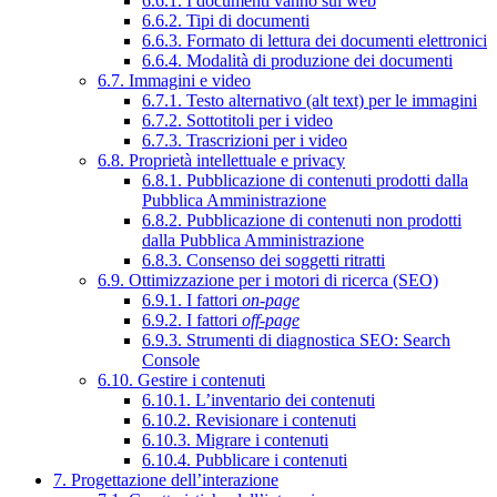
6.6.1. I documenti vanno sul web
6.6.2. Tipi di documenti
6.6.3. Formato di lettura dei documenti elettronici
6.6.4. Modalità di produzione dei documenti
6.7. Immagini e video
6.7.1. Testo alternativo (alt text) per le immagini
6.7.2. Sottotitoli per i video
6.7.3. Trascrizioni per i video
6.8. Proprietà intellettuale e privacy
6.8.1. Pubblicazione di contenuti prodotti dalla
Pubblica Amministrazione
6.8.2. Pubblicazione di contenuti non prodotti
dalla Pubblica Amministrazione
6.8.3. Consenso dei soggetti ritratti
6.9. Ottimizzazione per i motori di ricerca (SEO)
6.9.1. I fattori
on-page
6.9.2. I fattori
off-page
6.9.3. Strumenti di diagnostica SEO: Search
Console
6.10. Gestire i contenuti
6.10.1. L’inventario dei contenuti
6.10.2. Revisionare i contenuti
6.10.3. Migrare i contenuti
6.10.4. Pubblicare i contenuti
7. Progettazione dell’interazione