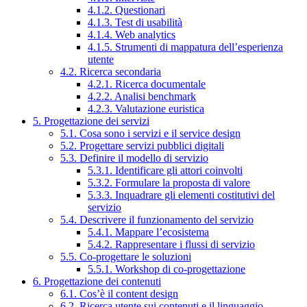
4.1.2. Questionari
4.1.3. Test di usabilità
4.1.4. Web analytics
4.1.5. Strumenti di mappatura dell’esperienza
utente
4.2. Ricerca secondaria
4.2.1. Ricerca documentale
4.2.2. Analisi benchmark
4.2.3. Valutazione euristica
5. Progettazione dei servizi
5.1. Cosa sono i servizi e il service design
5.2. Progettare servizi pubblici digitali
5.3. Definire il modello di servizio
5.3.1. Identificare gli attori coinvolti
5.3.2. Formulare la proposta di valore
5.3.3. Inquadrare gli elementi costitutivi del
servizio
5.4. Descrivere il funzionamento del servizio
5.4.1. Mappare l’ecosistema
5.4.2. Rappresentare i flussi di servizio
5.5. Co-progettare le soluzioni
5.5.1. Workshop di co-progettazione
6. Progettazione dei contenuti
6.1. Cos’è il content design
6.2. Ricerca utente sui contenuti e il linguaggio