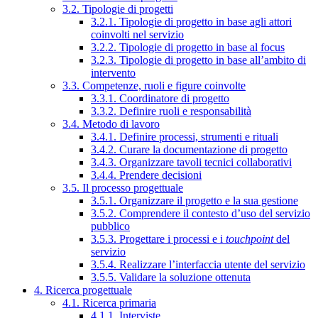
3.2. Tipologie di progetti
3.2.1. Tipologie di progetto in base agli attori
coinvolti nel servizio
3.2.2. Tipologie di progetto in base al focus
3.2.3. Tipologie di progetto in base all’ambito di
intervento
3.3. Competenze, ruoli e figure coinvolte
3.3.1. Coordinatore di progetto
3.3.2. Definire ruoli e responsabilità
3.4. Metodo di lavoro
3.4.1. Definire processi, strumenti e rituali
3.4.2. Curare la documentazione di progetto
3.4.3. Organizzare tavoli tecnici collaborativi
3.4.4. Prendere decisioni
3.5. Il processo progettuale
3.5.1. Organizzare il progetto e la sua gestione
3.5.2. Comprendere il contesto d’uso del servizio
pubblico
3.5.3. Progettare i processi e i
touchpoint
del
servizio
3.5.4. Realizzare l’interfaccia utente del servizio
3.5.5. Validare la soluzione ottenuta
4. Ricerca progettuale
4.1. Ricerca primaria
4.1.1. Interviste