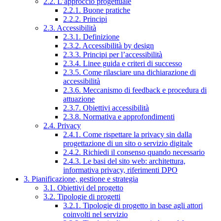
2.2. L’approccio progettuale
2.2.1. Buone pratiche
2.2.2. Principi
2.3. Accessibilità
2.3.1. Definizione
2.3.2. Accessibilità by design
2.3.3. Principi per l’accessibilità
2.3.4. Linee guida e criteri di successo
2.3.5. Come rilasciare una dichiarazione di
accessibilità
2.3.6. Meccanismo di feedback e procedura di
attuazione
2.3.7. Obiettivi accessibilità
2.3.8. Normativa e approfondimenti
2.4. Privacy
2.4.1. Come rispettare la privacy sin dalla
progettazione di un sito o servizio digitale
2.4.2. Richiedi il consenso quando necessario
2.4.3. Le basi del sito web: architettura,
informativa privacy, riferimenti DPO
3. Pianificazione, gestione e strategia
3.1. Obiettivi del progetto
3.2. Tipologie di progetti
3.2.1. Tipologie di progetto in base agli attori
coinvolti nel servizio