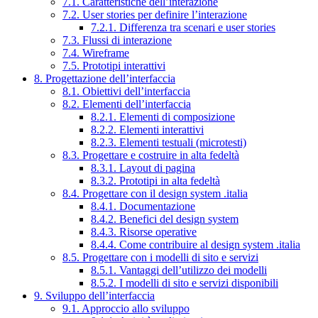
7.1. Caratteristiche dell’interazione
7.2. User stories per definire l’interazione
7.2.1. Differenza tra scenari e user stories
7.3. Flussi di interazione
7.4. Wireframe
7.5. Prototipi interattivi
8. Progettazione dell’interfaccia
8.1. Obiettivi dell’interfaccia
8.2. Elementi dell’interfaccia
8.2.1. Elementi di composizione
8.2.2. Elementi interattivi
8.2.3. Elementi testuali (microtesti)
8.3. Progettare e costruire in alta fedeltà
8.3.1. Layout di pagina
8.3.2. Prototipi in alta fedeltà
8.4. Progettare con il design system .italia
8.4.1. Documentazione
8.4.2. Benefici del design system
8.4.3. Risorse operative
8.4.4. Come contribuire al design system .italia
8.5. Progettare con i modelli di sito e servizi
8.5.1. Vantaggi dell’utilizzo dei modelli
8.5.2. I modelli di sito e servizi disponibili
9. Sviluppo dell’interfaccia
9.1. Approccio allo sviluppo