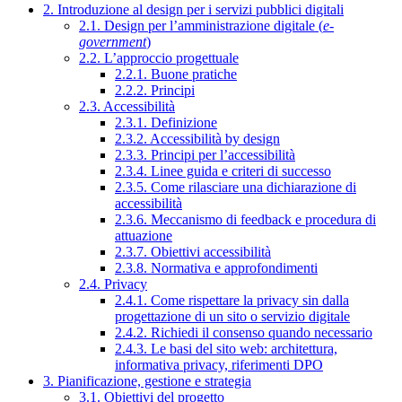
2. Introduzione al design per i servizi pubblici digitali
2.1. Design per l’amministrazione digitale (
e-
government
)
2.2. L’approccio progettuale
2.2.1. Buone pratiche
2.2.2. Principi
2.3. Accessibilità
2.3.1. Definizione
2.3.2. Accessibilità by design
2.3.3. Principi per l’accessibilità
2.3.4. Linee guida e criteri di successo
2.3.5. Come rilasciare una dichiarazione di
accessibilità
2.3.6. Meccanismo di feedback e procedura di
attuazione
2.3.7. Obiettivi accessibilità
2.3.8. Normativa e approfondimenti
2.4. Privacy
2.4.1. Come rispettare la privacy sin dalla
progettazione di un sito o servizio digitale
2.4.2. Richiedi il consenso quando necessario
2.4.3. Le basi del sito web: architettura,
informativa privacy, riferimenti DPO
3. Pianificazione, gestione e strategia
3.1. Obiettivi del progetto