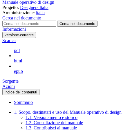
Manuale operativo di design
Progetto:
Designers Italia
Amministrazione:
italia
Cerca nel documento
Cerca nel documento
Informazioni
versione-corrente
Scarica
pdf
html
epub
Sorgente
Azioni
indice dei contenuti
Sommario
1. Scopo, destinatari e uso del Manuale operativo di design
1.1. Versionamento e storico
1.2. Consultazione del manuale
1.3. Contribuisci al manuale