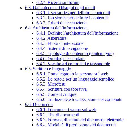
6.2.4. Ricerca sui forum
6.3. Dalla ricerca ai bisogni degli utenti
6.3.1. User stories per definire i contenuti
6.3.2. Job stories per definire i contenuti
6.3.3. Criteri di accettazione
6.4. Architettura dell’informazione
6.4.1. Definire l’architettura dell’informazione
6.4.2. Alberatura
6.4.3. Flussi di interazione
6.4.4. Sistemi di navigazione
6.4.5. Tipologie di contenuto (content type)
6.4.6. Ontologie e standard
6.4.7. Vocabolari controllati e tassonomie
6.5. Scrittura e linguaggio
6.5.1. Come leggono le persone sul web
6.5.2. Le regole per un linguaggio semplice
6.5.3. Microtesti
6.5.4. Scrittura collaborativa
6.5.5. Content critique
6.5.6. Traduzione e localizzazione dei contenuti
6.6. Documenti
6.6.1. I documenti vanno sul web
6.6.2. Tipi di documenti
6.6.3. Formato di lettura dei documenti elettronici
6.6.4. Modalità di produzione dei documenti