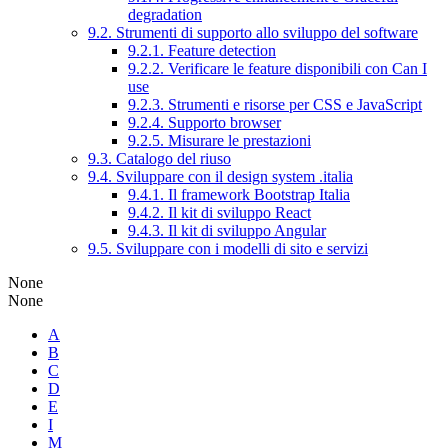
degradation
9.2. Strumenti di supporto allo sviluppo del software
9.2.1. Feature detection
9.2.2. Verificare le feature disponibili con Can I
use
9.2.3. Strumenti e risorse per CSS e JavaScript
9.2.4. Supporto browser
9.2.5. Misurare le prestazioni
9.3. Catalogo del riuso
9.4. Sviluppare con il design system .italia
9.4.1. Il framework Bootstrap Italia
9.4.2. Il kit di sviluppo React
9.4.3. Il kit di sviluppo Angular
9.5. Sviluppare con i modelli di sito e servizi
None
None
A
B
C
D
E
I
M