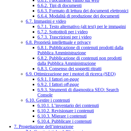
6.6.1. I documenti vanno sul web
6.6.2. Tipi di documenti
6.6.3. Formato di lettura dei documenti elettronici
6.6.4. Modalità di produzione dei documenti
6.7. Immagini e video
6.7.1. Testo alternativo (alt text) per le immagini
6.7.2. Sottotitoli per i video
6.7.3. Trascrizioni per i video
6.8. Proprietà intellettuale e privacy
6.8.1. Pubblicazione di contenuti prodotti dalla
Pubblica Amministrazione
6.8.2. Pubblicazione di contenuti non prodotti
dalla Pubblica Amministrazione
6.8.3. Consenso dei soggetti ritratti
6.9. Ottimizzazione per i motori di ricerca (SEO)
6.9.1. I fattori
on-page
6.9.2. I fattori
off-page
6.9.3. Strumenti di diagnostica SEO: Search
Console
6.10. Gestire i contenuti
6.10.1. L’inventario dei contenuti
6.10.2. Revisionare i contenuti
6.10.3. Migrare i contenuti
6.10.4. Pubblicare i contenuti
7. Progettazione dell’interazione