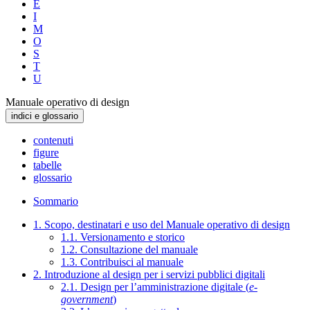
E
I
M
O
S
T
U
Manuale operativo di design
indici e glossario
contenuti
figure
tabelle
glossario
Sommario
1. Scopo, destinatari e uso del Manuale operativo di design
1.1. Versionamento e storico
1.2. Consultazione del manuale
1.3. Contribuisci al manuale
2. Introduzione al design per i servizi pubblici digitali
2.1. Design per l’amministrazione digitale (
e-
government
)