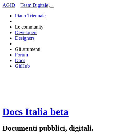
AGID
+
Team Digitale
Piano Triennale
Le community
Developers
Designers
Gli strumenti
Forum
Docs
GitHub
Docs Italia
beta
Documenti pubblici, digitali.