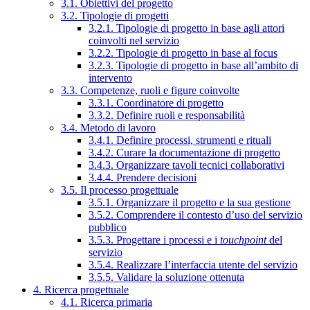
3.1. Obiettivi del progetto
3.2. Tipologie di progetti
3.2.1. Tipologie di progetto in base agli attori
coinvolti nel servizio
3.2.2. Tipologie di progetto in base al focus
3.2.3. Tipologie di progetto in base all’ambito di
intervento
3.3. Competenze, ruoli e figure coinvolte
3.3.1. Coordinatore di progetto
3.3.2. Definire ruoli e responsabilità
3.4. Metodo di lavoro
3.4.1. Definire processi, strumenti e rituali
3.4.2. Curare la documentazione di progetto
3.4.3. Organizzare tavoli tecnici collaborativi
3.4.4. Prendere decisioni
3.5. Il processo progettuale
3.5.1. Organizzare il progetto e la sua gestione
3.5.2. Comprendere il contesto d’uso del servizio
pubblico
3.5.3. Progettare i processi e i
touchpoint
del
servizio
3.5.4. Realizzare l’interfaccia utente del servizio
3.5.5. Validare la soluzione ottenuta
4. Ricerca progettuale
4.1. Ricerca primaria