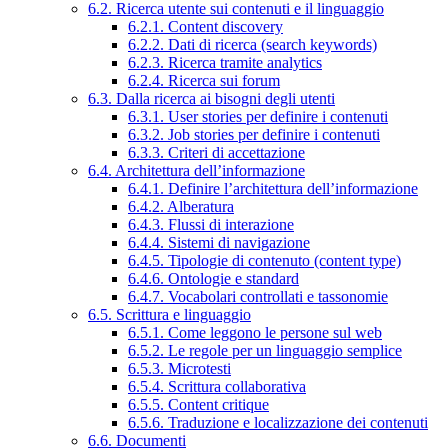
6.2. Ricerca utente sui contenuti e il linguaggio
6.2.1. Content discovery
6.2.2. Dati di ricerca (search keywords)
6.2.3. Ricerca tramite analytics
6.2.4. Ricerca sui forum
6.3. Dalla ricerca ai bisogni degli utenti
6.3.1. User stories per definire i contenuti
6.3.2. Job stories per definire i contenuti
6.3.3. Criteri di accettazione
6.4. Architettura dell’informazione
6.4.1. Definire l’architettura dell’informazione
6.4.2. Alberatura
6.4.3. Flussi di interazione
6.4.4. Sistemi di navigazione
6.4.5. Tipologie di contenuto (content type)
6.4.6. Ontologie e standard
6.4.7. Vocabolari controllati e tassonomie
6.5. Scrittura e linguaggio
6.5.1. Come leggono le persone sul web
6.5.2. Le regole per un linguaggio semplice
6.5.3. Microtesti
6.5.4. Scrittura collaborativa
6.5.5. Content critique
6.5.6. Traduzione e localizzazione dei contenuti
6.6. Documenti