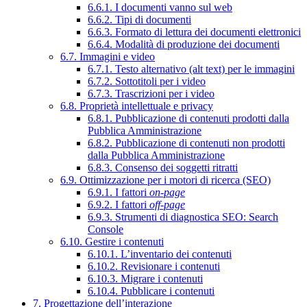
6.6.1. I documenti vanno sul web
6.6.2. Tipi di documenti
6.6.3. Formato di lettura dei documenti elettronici
6.6.4. Modalità di produzione dei documenti
6.7. Immagini e video
6.7.1. Testo alternativo (alt text) per le immagini
6.7.2. Sottotitoli per i video
6.7.3. Trascrizioni per i video
6.8. Proprietà intellettuale e privacy
6.8.1. Pubblicazione di contenuti prodotti dalla
Pubblica Amministrazione
6.8.2. Pubblicazione di contenuti non prodotti
dalla Pubblica Amministrazione
6.8.3. Consenso dei soggetti ritratti
6.9. Ottimizzazione per i motori di ricerca (SEO)
6.9.1. I fattori
on-page
6.9.2. I fattori
off-page
6.9.3. Strumenti di diagnostica SEO: Search
Console
6.10. Gestire i contenuti
6.10.1. L’inventario dei contenuti
6.10.2. Revisionare i contenuti
6.10.3. Migrare i contenuti
6.10.4. Pubblicare i contenuti
7. Progettazione dell’interazione