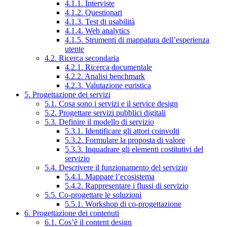
4.1.1. Interviste
4.1.2. Questionari
4.1.3. Test di usabilità
4.1.4. Web analytics
4.1.5. Strumenti di mappatura dell’esperienza
utente
4.2. Ricerca secondaria
4.2.1. Ricerca documentale
4.2.2. Analisi benchmark
4.2.3. Valutazione euristica
5. Progettazione dei servizi
5.1. Cosa sono i servizi e il service design
5.2. Progettare servizi pubblici digitali
5.3. Definire il modello di servizio
5.3.1. Identificare gli attori coinvolti
5.3.2. Formulare la proposta di valore
5.3.3. Inquadrare gli elementi costitutivi del
servizio
5.4. Descrivere il funzionamento del servizio
5.4.1. Mappare l’ecosistema
5.4.2. Rappresentare i flussi di servizio
5.5. Co-progettare le soluzioni
5.5.1. Workshop di co-progettazione
6. Progettazione dei contenuti
6.1. Cos’è il content design