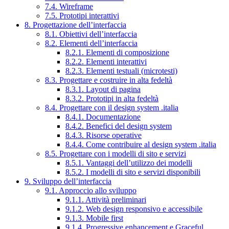
7.4. Wireframe
7.5. Prototipi interattivi
8. Progettazione dell’interfaccia
8.1. Obiettivi dell’interfaccia
8.2. Elementi dell’interfaccia
8.2.1. Elementi di composizione
8.2.2. Elementi interattivi
8.2.3. Elementi testuali (microtesti)
8.3. Progettare e costruire in alta fedeltà
8.3.1. Layout di pagina
8.3.2. Prototipi in alta fedeltà
8.4. Progettare con il design system .italia
8.4.1. Documentazione
8.4.2. Benefici del design system
8.4.3. Risorse operative
8.4.4. Come contribuire al design system .italia
8.5. Progettare con i modelli di sito e servizi
8.5.1. Vantaggi dell’utilizzo dei modelli
8.5.2. I modelli di sito e servizi disponibili
9. Sviluppo dell’interfaccia
9.1. Approccio allo sviluppo
9.1.1. Attività preliminari
9.1.2. Web design responsivo e accessibile
9.1.3. Mobile first
9.1.4. Progressive enhancement e Graceful