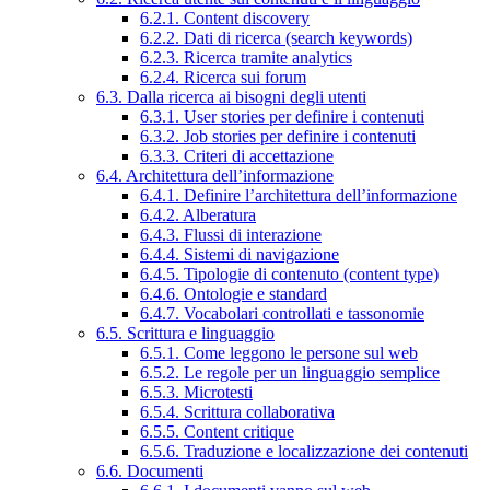
6.2.1. Content discovery
6.2.2. Dati di ricerca (search keywords)
6.2.3. Ricerca tramite analytics
6.2.4. Ricerca sui forum
6.3. Dalla ricerca ai bisogni degli utenti
6.3.1. User stories per definire i contenuti
6.3.2. Job stories per definire i contenuti
6.3.3. Criteri di accettazione
6.4. Architettura dell’informazione
6.4.1. Definire l’architettura dell’informazione
6.4.2. Alberatura
6.4.3. Flussi di interazione
6.4.4. Sistemi di navigazione
6.4.5. Tipologie di contenuto (content type)
6.4.6. Ontologie e standard
6.4.7. Vocabolari controllati e tassonomie
6.5. Scrittura e linguaggio
6.5.1. Come leggono le persone sul web
6.5.2. Le regole per un linguaggio semplice
6.5.3. Microtesti
6.5.4. Scrittura collaborativa
6.5.5. Content critique
6.5.6. Traduzione e localizzazione dei contenuti
6.6. Documenti