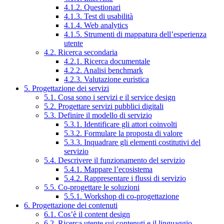
4.1.2. Questionari
4.1.3. Test di usabilità
4.1.4. Web analytics
4.1.5. Strumenti di mappatura dell’esperienza
utente
4.2. Ricerca secondaria
4.2.1. Ricerca documentale
4.2.2. Analisi benchmark
4.2.3. Valutazione euristica
5. Progettazione dei servizi
5.1. Cosa sono i servizi e il service design
5.2. Progettare servizi pubblici digitali
5.3. Definire il modello di servizio
5.3.1. Identificare gli attori coinvolti
5.3.2. Formulare la proposta di valore
5.3.3. Inquadrare gli elementi costitutivi del
servizio
5.4. Descrivere il funzionamento del servizio
5.4.1. Mappare l’ecosistema
5.4.2. Rappresentare i flussi di servizio
5.5. Co-progettare le soluzioni
5.5.1. Workshop di co-progettazione
6. Progettazione dei contenuti
6.1. Cos’è il content design
6.2. Ricerca utente sui contenuti e il linguaggio