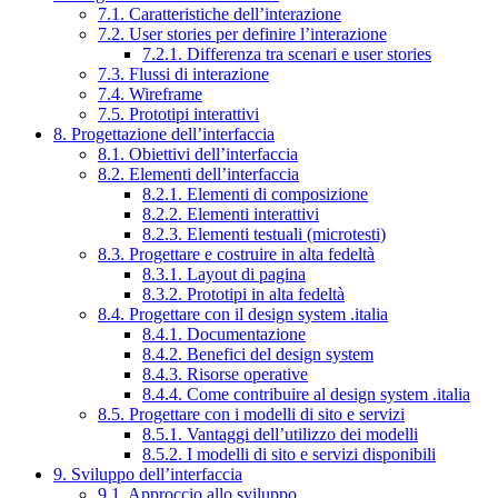
7.1. Caratteristiche dell’interazione
7.2. User stories per definire l’interazione
7.2.1. Differenza tra scenari e user stories
7.3. Flussi di interazione
7.4. Wireframe
7.5. Prototipi interattivi
8. Progettazione dell’interfaccia
8.1. Obiettivi dell’interfaccia
8.2. Elementi dell’interfaccia
8.2.1. Elementi di composizione
8.2.2. Elementi interattivi
8.2.3. Elementi testuali (microtesti)
8.3. Progettare e costruire in alta fedeltà
8.3.1. Layout di pagina
8.3.2. Prototipi in alta fedeltà
8.4. Progettare con il design system .italia
8.4.1. Documentazione
8.4.2. Benefici del design system
8.4.3. Risorse operative
8.4.4. Come contribuire al design system .italia
8.5. Progettare con i modelli di sito e servizi
8.5.1. Vantaggi dell’utilizzo dei modelli
8.5.2. I modelli di sito e servizi disponibili
9. Sviluppo dell’interfaccia
9.1. Approccio allo sviluppo