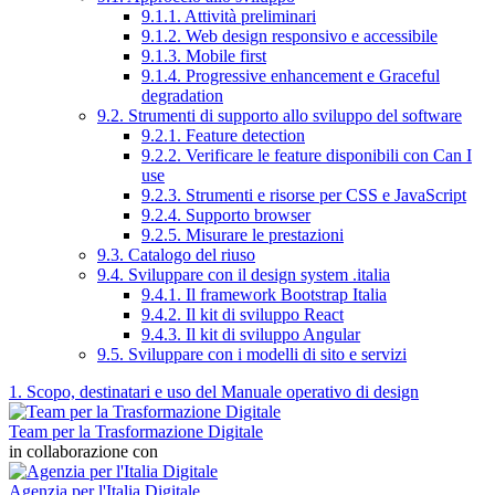
9.1.1. Attività preliminari
9.1.2. Web design responsivo e accessibile
9.1.3. Mobile first
9.1.4. Progressive enhancement e Graceful
degradation
9.2. Strumenti di supporto allo sviluppo del software
9.2.1. Feature detection
9.2.2. Verificare le feature disponibili con Can I
use
9.2.3. Strumenti e risorse per CSS e JavaScript
9.2.4. Supporto browser
9.2.5. Misurare le prestazioni
9.3. Catalogo del riuso
9.4. Sviluppare con il design system .italia
9.4.1. Il framework Bootstrap Italia
9.4.2. Il kit di sviluppo React
9.4.3. Il kit di sviluppo Angular
9.5. Sviluppare con i modelli di sito e servizi
1. Scopo, destinatari e uso del Manuale operativo di design
Team per la Trasformazione Digitale
in collaborazione con
Agenzia per l'Italia Digitale