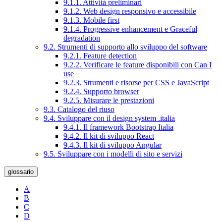
9.1.1. Attività preliminari
9.1.2. Web design responsivo e accessibile
9.1.3. Mobile first
9.1.4. Progressive enhancement e Graceful
degradation
9.2. Strumenti di supporto allo sviluppo del software
9.2.1. Feature detection
9.2.2. Verificare le feature disponibili con Can I
use
9.2.3. Strumenti e risorse per CSS e JavaScript
9.2.4. Supporto browser
9.2.5. Misurare le prestazioni
9.3. Catalogo del riuso
9.4. Sviluppare con il design system .italia
9.4.1. Il framework Bootstrap Italia
9.4.2. Il kit di sviluppo React
9.4.3. Il kit di sviluppo Angular
9.5. Sviluppare con i modelli di sito e servizi
glossario
A
B
C
D