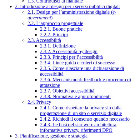
1.3. Contribuisci al manuale
2. Introduzione al design per i servizi pubblici digitali
2.1. Design per l’amministrazione digitale (
e-
government
)
2.2. L’approccio progettuale
2.2.1. Buone pratiche
2.2.2. Principi
2.3. Accessibilità
2.3.1. Definizione
2.3.2. Accessibilità by design
2.3.3. Principi per l’accessibilità
2.3.4. Linee guida e criteri di successo
2.3.5. Come rilasciare una dichiarazione di
accessibilità
2.3.6. Meccanismo di feedback e procedura di
attuazione
2.3.7. Obiettivi accessibilità
2.3.8. Normativa e approfondimenti
2.4. Privacy
2.4.1. Come rispettare la privacy sin dalla
progettazione di un sito o servizio digitale
2.4.2. Richiedi il consenso quando necessario
2.4.3. Le basi del sito web: architettura,
informativa privacy, riferimenti DPO
3. Pianificazione, gestione e strategia