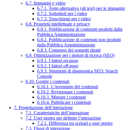
6.7. Immagini e video
6.7.1. Testo alternativo (alt text) per le immagini
6.7.2. Sottotitoli per i video
6.7.3. Trascrizioni per i video
6.8. Proprietà intellettuale e privacy
6.8.1. Pubblicazione di contenuti prodotti dalla
Pubblica Amministrazione
6.8.2. Pubblicazione di contenuti non prodotti
dalla Pubblica Amministrazione
6.8.3. Consenso dei soggetti ritratti
6.9. Ottimizzazione per i motori di ricerca (SEO)
6.9.1. I fattori
on-page
6.9.2. I fattori
off-page
6.9.3. Strumenti di diagnostica SEO: Search
Console
6.10. Gestire i contenuti
6.10.1. L’inventario dei contenuti
6.10.2. Revisionare i contenuti
6.10.3. Migrare i contenuti
6.10.4. Pubblicare i contenuti
7. Progettazione dell’interazione
7.1. Caratteristiche dell’interazione
7.2. User stories per definire l’interazione
7.2.1. Differenza tra scenari e user stories
7.3. Flussi di interazione