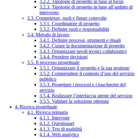
3.2.2. Tipologie di progetto in base al focus
3.2.3. Tipologie di progetto in base all’ambito di
intervento
3.3. Competenze, ruoli e figure coinvolte
3.3.1. Coordinatore di progetto
3.3.2. Definire ruoli e responsabilità
3.4. Metodo di lavoro
3.4.1. Definire processi, strumenti e rituali
3.4.2. Curare la documentazione di progetto
3.4.3. Organizzare tavoli tecnici collaborativi
3.4.4. Prendere decisioni
3.5. Il processo progettuale
3.5.1. Organizzare il progetto e la sua gestione
3.5.2. Comprendere il contesto d’uso del servizio
pubblico
3.5.3. Progettare i processi e i
touchpoint
del
servizio
3.5.4. Realizzare l’interfaccia utente del servizio
3.5.5. Validare la soluzione ottenuta
4. Ricerca progettuale
4.1. Ricerca primaria
4.1.1. Interviste
4.1.2. Questionari
4.1.3. Test di usabilità
4.1.4. Web analytics