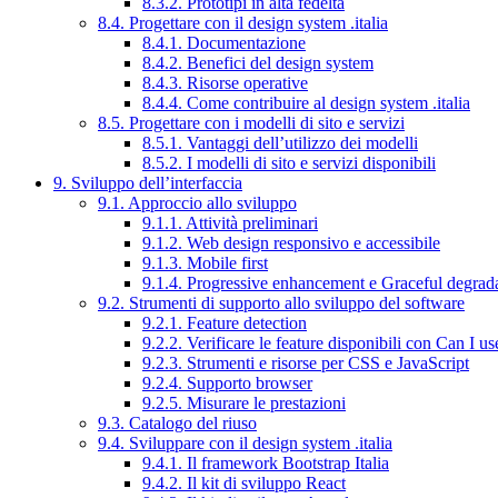
8.3.2. Prototipi in alta fedeltà
8.4. Progettare con il design system .italia
8.4.1. Documentazione
8.4.2. Benefici del design system
8.4.3. Risorse operative
8.4.4. Come contribuire al design system .italia
8.5. Progettare con i modelli di sito e servizi
8.5.1. Vantaggi dell’utilizzo dei modelli
8.5.2. I modelli di sito e servizi disponibili
9. Sviluppo dell’interfaccia
9.1. Approccio allo sviluppo
9.1.1. Attività preliminari
9.1.2. Web design responsivo e accessibile
9.1.3. Mobile first
9.1.4. Progressive enhancement e Graceful degrad
9.2. Strumenti di supporto allo sviluppo del software
9.2.1. Feature detection
9.2.2. Verificare le feature disponibili con Can I us
9.2.3. Strumenti e risorse per CSS e JavaScript
9.2.4. Supporto browser
9.2.5. Misurare le prestazioni
9.3. Catalogo del riuso
9.4. Sviluppare con il design system .italia
9.4.1. Il framework Bootstrap Italia
9.4.2. Il kit di sviluppo React