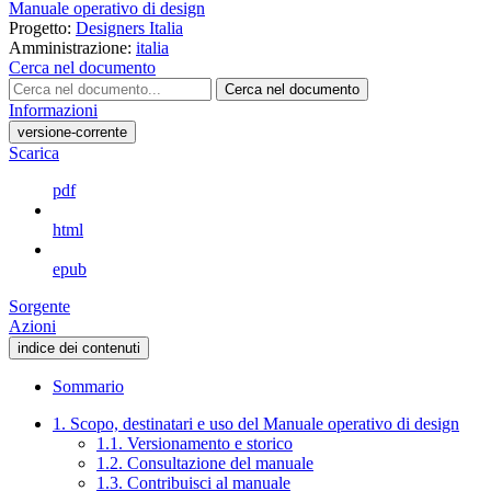
Manuale operativo di design
Progetto:
Designers Italia
Amministrazione:
italia
Cerca nel documento
Cerca nel documento
Informazioni
versione-corrente
Scarica
pdf
html
epub
Sorgente
Azioni
indice dei contenuti
Sommario
1. Scopo, destinatari e uso del Manuale operativo di design
1.1. Versionamento e storico
1.2. Consultazione del manuale
1.3. Contribuisci al manuale