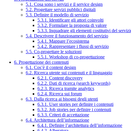
5.1. Cosa sono i servizi e il service design
5.2. Progettare servizi pubblici digitali
5.3. Definire il modello di servizio
5.3.1. Identificare gli attori coinvolti
5.3.2. Formulare la proposta di valore
5.3.3. Inquadrare gli elementi costitutivi del serviz
5.4. Descrivere il funzionamento del servizio
5.4.1. Mappare l’ecosistema
5.4.2. Rappresentare i flussi di servizio
5.5. Co-progettare le soluzioni
5.5.1. Workshop di co-progettazione
6. Progettazione dei contenuti
6.1. Cos’è il content design
6.2. Ricerca utente sui contenuti e il linguaggio
6.2.1. Content discovery
6.2.2. Dati di ricerca (search keywords)
6.2.3. Ricerca tramite analytics
6.2.4. Ricerca sui forum
6.3. Dalla ricerca ai bisogni degli utenti
6.3.1. User stories per definire i contenuti
6.3.2. Job stories per definire i contenuti
6.3.3. Criteri di accettazione
6.4. Architettura dell’informazione
6.4.1. Definire l’architettura dell’informazione
6.4.2. Alberatura