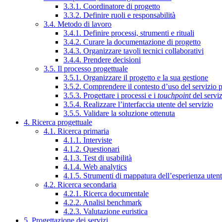
3.3.1. Coordinatore di progetto
3.3.2. Definire ruoli e responsabilità
3.4. Metodo di lavoro
3.4.1. Definire processi, strumenti e rituali
3.4.2. Curare la documentazione di progetto
3.4.3. Organizzare tavoli tecnici collaborativi
3.4.4. Prendere decisioni
3.5. Il processo progettuale
3.5.1. Organizzare il progetto e la sua gestione
3.5.2. Comprendere il contesto d’uso del servizio 
3.5.3. Progettare i processi e i
touchpoint
del servi
3.5.4. Realizzare l’interfaccia utente del servizio
3.5.5. Validare la soluzione ottenuta
4. Ricerca progettuale
4.1. Ricerca primaria
4.1.1. Interviste
4.1.2. Questionari
4.1.3. Test di usabilità
4.1.4. Web analytics
4.1.5. Strumenti di mappatura dell’esperienza uten
4.2. Ricerca secondaria
4.2.1. Ricerca documentale
4.2.2. Analisi benchmark
4.2.3. Valutazione euristica
5. Progettazione dei servizi