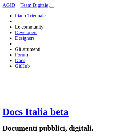
AGID
+
Team Digitale
Piano Triennale
Le community
Developers
Designers
Gli strumenti
Forum
Docs
GitHub
Docs Italia
beta
Documenti pubblici, digitali.