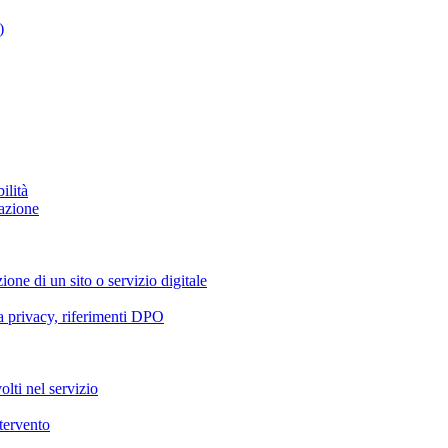
)
ilità
azione
ione di un sito o servizio digitale
va privacy, riferimenti DPO
olti nel servizio
ntervento