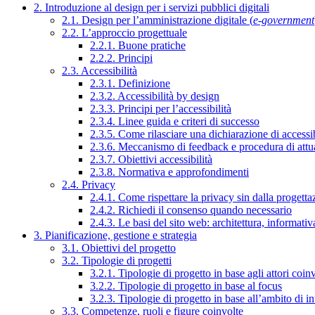
2. Introduzione al design per i servizi pubblici digitali
2.1. Design per l’amministrazione digitale (
e-government
2.2. L’approccio progettuale
2.2.1. Buone pratiche
2.2.2. Principi
2.3. Accessibilità
2.3.1. Definizione
2.3.2. Accessibilità by design
2.3.3. Principi per l’accessibilità
2.3.4. Linee guida e criteri di successo
2.3.5. Come rilasciare una dichiarazione di accessib
2.3.6. Meccanismo di feedback e procedura di attu
2.3.7. Obiettivi accessibilità
2.3.8. Normativa e approfondimenti
2.4. Privacy
2.4.1. Come rispettare la privacy sin dalla progettaz
2.4.2. Richiedi il consenso quando necessario
2.4.3. Le basi del sito web: architettura, informati
3. Pianificazione, gestione e strategia
3.1. Obiettivi del progetto
3.2. Tipologie di progetti
3.2.1. Tipologie di progetto in base agli attori coinv
3.2.2. Tipologie di progetto in base al focus
3.2.3. Tipologie di progetto in base all’ambito di i
3.3. Competenze, ruoli e figure coinvolte