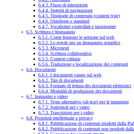
6.4.3. Flussi di interazione
6.4.4. Sistemi di navigazione
6.4.5. Tipologie di contenuto (content type)
6.4.6. Ontologie e standard
6.4.7. Vocabolari controllati e tassonomie
6.5. Scrittura e linguaggio
6.5.1. Come leggono le persone sul web
6.5.2. Le regole per un linguaggio semplice
6.5.3. Microtesti
6.5.4. Scrittura collaborativa
6.5.5. Content critique
6.5.6. Traduzione e localizzazione dei contenuti
6.6. Documenti
6.6.1. I documenti vanno sul web
6.6.2. Tipi di documenti
6.6.3. Formato di lettura dei documenti elettronici
6.6.4. Modalità di produzione dei documenti
6.7. Immagini e video
6.7.1. Testo alternativo (alt text) per le immagini
6.7.2. Sottotitoli per i video
6.7.3. Trascrizioni per i video
6.8. Proprietà intellettuale e privacy
6.8.1. Pubblicazione di contenuti prodotti dalla P
6.8.2. Pubblicazione di contenuti non prodotti dal