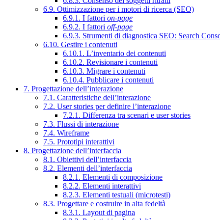
6.8.3. Consenso dei soggetti ritratti
6.9. Ottimizzazione per i motori di ricerca (SEO)
6.9.1. I fattori
on-page
6.9.2. I fattori
off-page
6.9.3. Strumenti di diagnostica SEO: Search Cons
6.10. Gestire i contenuti
6.10.1. L’inventario dei contenuti
6.10.2. Revisionare i contenuti
6.10.3. Migrare i contenuti
6.10.4. Pubblicare i contenuti
7. Progettazione dell’interazione
7.1. Caratteristiche dell’interazione
7.2. User stories per definire l’interazione
7.2.1. Differenza tra scenari e user stories
7.3. Flussi di interazione
7.4. Wireframe
7.5. Prototipi interattivi
8. Progettazione dell’interfaccia
8.1. Obiettivi dell’interfaccia
8.2. Elementi dell’interfaccia
8.2.1. Elementi di composizione
8.2.2. Elementi interattivi
8.2.3. Elementi testuali (microtesti)
8.3. Progettare e costruire in alta fedeltà
8.3.1. Layout di pagina