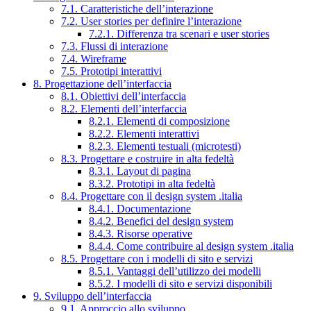
7.1. Caratteristiche dell’interazione
7.2. User stories per definire l’interazione
7.2.1. Differenza tra scenari e user stories
7.3. Flussi di interazione
7.4. Wireframe
7.5. Prototipi interattivi
8. Progettazione dell’interfaccia
8.1. Obiettivi dell’interfaccia
8.2. Elementi dell’interfaccia
8.2.1. Elementi di composizione
8.2.2. Elementi interattivi
8.2.3. Elementi testuali (microtesti)
8.3. Progettare e costruire in alta fedeltà
8.3.1. Layout di pagina
8.3.2. Prototipi in alta fedeltà
8.4. Progettare con il design system .italia
8.4.1. Documentazione
8.4.2. Benefici del design system
8.4.3. Risorse operative
8.4.4. Come contribuire al design system .italia
8.5. Progettare con i modelli di sito e servizi
8.5.1. Vantaggi dell’utilizzo dei modelli
8.5.2. I modelli di sito e servizi disponibili
9. Sviluppo dell’interfaccia
9.1. Approccio allo sviluppo