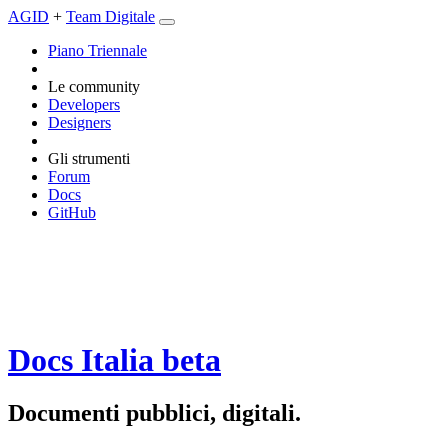
AGID
+
Team Digitale
Piano Triennale
Le community
Developers
Designers
Gli strumenti
Forum
Docs
GitHub
Docs Italia
beta
Documenti pubblici, digitali.