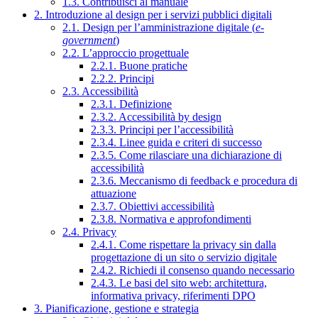
1.3. Contribuisci al manuale
2. Introduzione al design per i servizi pubblici digitali
2.1. Design per l’amministrazione digitale (
e-
government
)
2.2. L’approccio progettuale
2.2.1. Buone pratiche
2.2.2. Principi
2.3. Accessibilità
2.3.1. Definizione
2.3.2. Accessibilità by design
2.3.3. Principi per l’accessibilità
2.3.4. Linee guida e criteri di successo
2.3.5. Come rilasciare una dichiarazione di
accessibilità
2.3.6. Meccanismo di feedback e procedura di
attuazione
2.3.7. Obiettivi accessibilità
2.3.8. Normativa e approfondimenti
2.4. Privacy
2.4.1. Come rispettare la privacy sin dalla
progettazione di un sito o servizio digitale
2.4.2. Richiedi il consenso quando necessario
2.4.3. Le basi del sito web: architettura,
informativa privacy, riferimenti DPO
3. Pianificazione, gestione e strategia