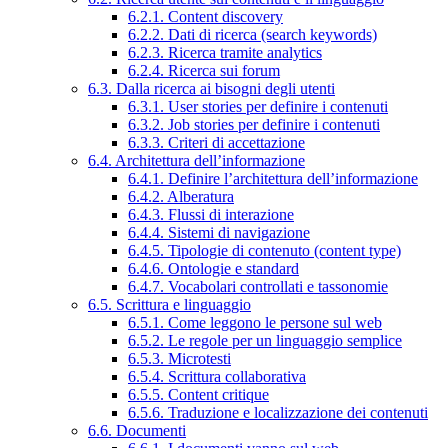
6.2.1. Content discovery
6.2.2. Dati di ricerca (search keywords)
6.2.3. Ricerca tramite analytics
6.2.4. Ricerca sui forum
6.3. Dalla ricerca ai bisogni degli utenti
6.3.1. User stories per definire i contenuti
6.3.2. Job stories per definire i contenuti
6.3.3. Criteri di accettazione
6.4. Architettura dell’informazione
6.4.1. Definire l’architettura dell’informazione
6.4.2. Alberatura
6.4.3. Flussi di interazione
6.4.4. Sistemi di navigazione
6.4.5. Tipologie di contenuto (content type)
6.4.6. Ontologie e standard
6.4.7. Vocabolari controllati e tassonomie
6.5. Scrittura e linguaggio
6.5.1. Come leggono le persone sul web
6.5.2. Le regole per un linguaggio semplice
6.5.3. Microtesti
6.5.4. Scrittura collaborativa
6.5.5. Content critique
6.5.6. Traduzione e localizzazione dei contenuti
6.6. Documenti