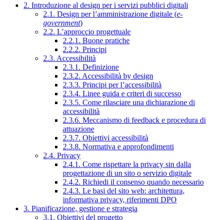
2. Introduzione al design per i servizi pubblici digitali
2.1. Design per l’amministrazione digitale (
e-
government
)
2.2. L’approccio progettuale
2.2.1. Buone pratiche
2.2.2. Principi
2.3. Accessibilità
2.3.1. Definizione
2.3.2. Accessibilità by design
2.3.3. Principi per l’accessibilità
2.3.4. Linee guida e criteri di successo
2.3.5. Come rilasciare una dichiarazione di
accessibilità
2.3.6. Meccanismo di feedback e procedura di
attuazione
2.3.7. Obiettivi accessibilità
2.3.8. Normativa e approfondimenti
2.4. Privacy
2.4.1. Come rispettare la privacy sin dalla
progettazione di un sito o servizio digitale
2.4.2. Richiedi il consenso quando necessario
2.4.3. Le basi del sito web: architettura,
informativa privacy, riferimenti DPO
3. Pianificazione, gestione e strategia
3.1. Obiettivi del progetto