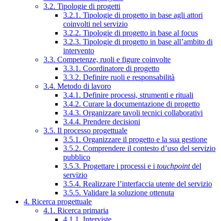
3.2. Tipologie di progetti
3.2.1. Tipologie di progetto in base agli attori
coinvolti nel servizio
3.2.2. Tipologie di progetto in base al focus
3.2.3. Tipologie di progetto in base all’ambito di
intervento
3.3. Competenze, ruoli e figure coinvolte
3.3.1. Coordinatore di progetto
3.3.2. Definire ruoli e responsabilità
3.4. Metodo di lavoro
3.4.1. Definire processi, strumenti e rituali
3.4.2. Curare la documentazione di progetto
3.4.3. Organizzare tavoli tecnici collaborativi
3.4.4. Prendere decisioni
3.5. Il processo progettuale
3.5.1. Organizzare il progetto e la sua gestione
3.5.2. Comprendere il contesto d’uso del servizio
pubblico
3.5.3. Progettare i processi e i
touchpoint
del
servizio
3.5.4. Realizzare l’interfaccia utente del servizio
3.5.5. Validare la soluzione ottenuta
4. Ricerca progettuale
4.1. Ricerca primaria
4.1.1. Interviste