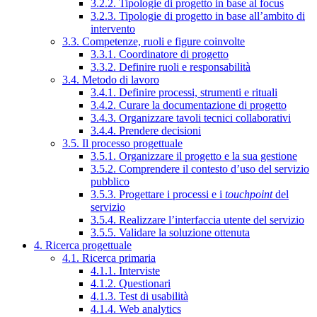
3.2.2. Tipologie di progetto in base al focus
3.2.3. Tipologie di progetto in base all’ambito di
intervento
3.3. Competenze, ruoli e figure coinvolte
3.3.1. Coordinatore di progetto
3.3.2. Definire ruoli e responsabilità
3.4. Metodo di lavoro
3.4.1. Definire processi, strumenti e rituali
3.4.2. Curare la documentazione di progetto
3.4.3. Organizzare tavoli tecnici collaborativi
3.4.4. Prendere decisioni
3.5. Il processo progettuale
3.5.1. Organizzare il progetto e la sua gestione
3.5.2. Comprendere il contesto d’uso del servizio
pubblico
3.5.3. Progettare i processi e i
touchpoint
del
servizio
3.5.4. Realizzare l’interfaccia utente del servizio
3.5.5. Validare la soluzione ottenuta
4. Ricerca progettuale
4.1. Ricerca primaria
4.1.1. Interviste
4.1.2. Questionari
4.1.3. Test di usabilità
4.1.4. Web analytics