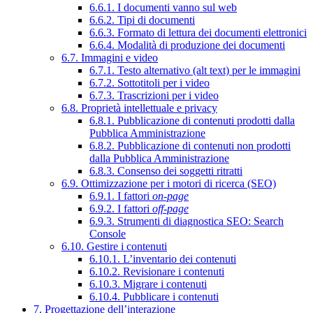
6.6.1. I documenti vanno sul web
6.6.2. Tipi di documenti
6.6.3. Formato di lettura dei documenti elettronici
6.6.4. Modalità di produzione dei documenti
6.7. Immagini e video
6.7.1. Testo alternativo (alt text) per le immagini
6.7.2. Sottotitoli per i video
6.7.3. Trascrizioni per i video
6.8. Proprietà intellettuale e privacy
6.8.1. Pubblicazione di contenuti prodotti dalla
Pubblica Amministrazione
6.8.2. Pubblicazione di contenuti non prodotti
dalla Pubblica Amministrazione
6.8.3. Consenso dei soggetti ritratti
6.9. Ottimizzazione per i motori di ricerca (SEO)
6.9.1. I fattori
on-page
6.9.2. I fattori
off-page
6.9.3. Strumenti di diagnostica SEO: Search
Console
6.10. Gestire i contenuti
6.10.1. L’inventario dei contenuti
6.10.2. Revisionare i contenuti
6.10.3. Migrare i contenuti
6.10.4. Pubblicare i contenuti
7. Progettazione dell’interazione