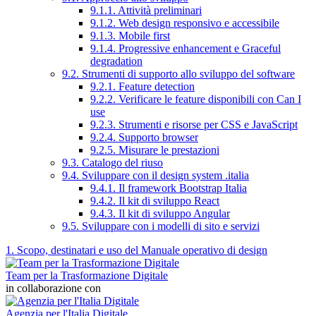
9.1.1. Attività preliminari
9.1.2. Web design responsivo e accessibile
9.1.3. Mobile first
9.1.4. Progressive enhancement e Graceful
degradation
9.2. Strumenti di supporto allo sviluppo del software
9.2.1. Feature detection
9.2.2. Verificare le feature disponibili con Can I
use
9.2.3. Strumenti e risorse per CSS e JavaScript
9.2.4. Supporto browser
9.2.5. Misurare le prestazioni
9.3. Catalogo del riuso
9.4. Sviluppare con il design system .italia
9.4.1. Il framework Bootstrap Italia
9.4.2. Il kit di sviluppo React
9.4.3. Il kit di sviluppo Angular
9.5. Sviluppare con i modelli di sito e servizi
1. Scopo, destinatari e uso del Manuale operativo di design
Team per la Trasformazione Digitale
in collaborazione con
Agenzia per l'Italia Digitale