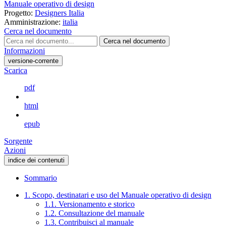
Manuale operativo di design
Progetto:
Designers Italia
Amministrazione:
italia
Cerca nel documento
Cerca nel documento
Informazioni
versione-corrente
Scarica
pdf
html
epub
Sorgente
Azioni
indice dei contenuti
Sommario
1. Scopo, destinatari e uso del Manuale operativo di design
1.1. Versionamento e storico
1.2. Consultazione del manuale
1.3. Contribuisci al manuale