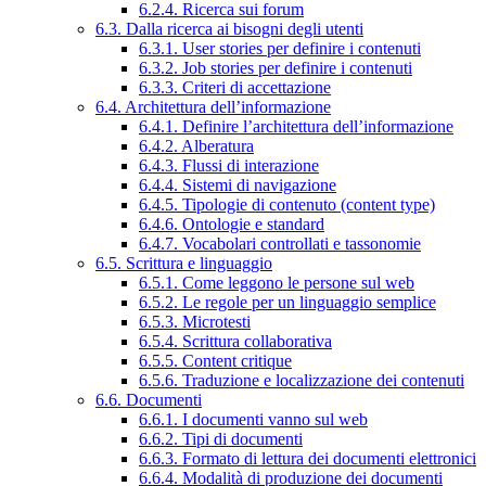
6.2.4. Ricerca sui forum
6.3. Dalla ricerca ai bisogni degli utenti
6.3.1. User stories per definire i contenuti
6.3.2. Job stories per definire i contenuti
6.3.3. Criteri di accettazione
6.4. Architettura dell’informazione
6.4.1. Definire l’architettura dell’informazione
6.4.2. Alberatura
6.4.3. Flussi di interazione
6.4.4. Sistemi di navigazione
6.4.5. Tipologie di contenuto (content type)
6.4.6. Ontologie e standard
6.4.7. Vocabolari controllati e tassonomie
6.5. Scrittura e linguaggio
6.5.1. Come leggono le persone sul web
6.5.2. Le regole per un linguaggio semplice
6.5.3. Microtesti
6.5.4. Scrittura collaborativa
6.5.5. Content critique
6.5.6. Traduzione e localizzazione dei contenuti
6.6. Documenti
6.6.1. I documenti vanno sul web
6.6.2. Tipi di documenti
6.6.3. Formato di lettura dei documenti elettronici
6.6.4. Modalità di produzione dei documenti