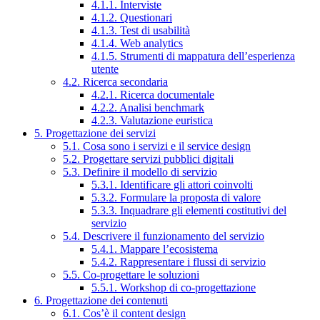
4.1.1. Interviste
4.1.2. Questionari
4.1.3. Test di usabilità
4.1.4. Web analytics
4.1.5. Strumenti di mappatura dell’esperienza
utente
4.2. Ricerca secondaria
4.2.1. Ricerca documentale
4.2.2. Analisi benchmark
4.2.3. Valutazione euristica
5. Progettazione dei servizi
5.1. Cosa sono i servizi e il service design
5.2. Progettare servizi pubblici digitali
5.3. Definire il modello di servizio
5.3.1. Identificare gli attori coinvolti
5.3.2. Formulare la proposta di valore
5.3.3. Inquadrare gli elementi costitutivi del
servizio
5.4. Descrivere il funzionamento del servizio
5.4.1. Mappare l’ecosistema
5.4.2. Rappresentare i flussi di servizio
5.5. Co-progettare le soluzioni
5.5.1. Workshop di co-progettazione
6. Progettazione dei contenuti
6.1. Cos’è il content design