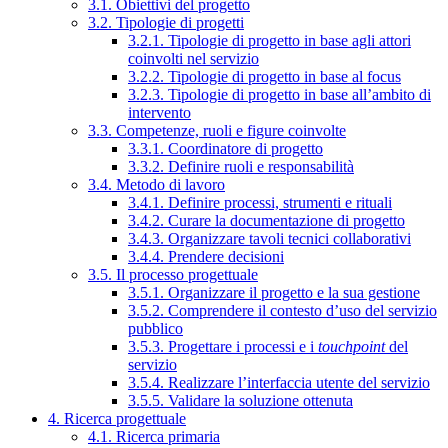
3.1. Obiettivi del progetto
3.2. Tipologie di progetti
3.2.1. Tipologie di progetto in base agli attori
coinvolti nel servizio
3.2.2. Tipologie di progetto in base al focus
3.2.3. Tipologie di progetto in base all’ambito di
intervento
3.3. Competenze, ruoli e figure coinvolte
3.3.1. Coordinatore di progetto
3.3.2. Definire ruoli e responsabilità
3.4. Metodo di lavoro
3.4.1. Definire processi, strumenti e rituali
3.4.2. Curare la documentazione di progetto
3.4.3. Organizzare tavoli tecnici collaborativi
3.4.4. Prendere decisioni
3.5. Il processo progettuale
3.5.1. Organizzare il progetto e la sua gestione
3.5.2. Comprendere il contesto d’uso del servizio
pubblico
3.5.3. Progettare i processi e i
touchpoint
del
servizio
3.5.4. Realizzare l’interfaccia utente del servizio
3.5.5. Validare la soluzione ottenuta
4. Ricerca progettuale
4.1. Ricerca primaria