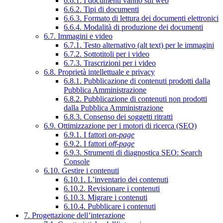
6.6.1. I documenti vanno sul web
6.6.2. Tipi di documenti
6.6.3. Formato di lettura dei documenti elettronici
6.6.4. Modalità di produzione dei documenti
6.7. Immagini e video
6.7.1. Testo alternativo (alt text) per le immagini
6.7.2. Sottotitoli per i video
6.7.3. Trascrizioni per i video
6.8. Proprietà intellettuale e privacy
6.8.1. Pubblicazione di contenuti prodotti dalla
Pubblica Amministrazione
6.8.2. Pubblicazione di contenuti non prodotti
dalla Pubblica Amministrazione
6.8.3. Consenso dei soggetti ritratti
6.9. Ottimizzazione per i motori di ricerca (SEO)
6.9.1. I fattori
on-page
6.9.2. I fattori
off-page
6.9.3. Strumenti di diagnostica SEO: Search
Console
6.10. Gestire i contenuti
6.10.1. L’inventario dei contenuti
6.10.2. Revisionare i contenuti
6.10.3. Migrare i contenuti
6.10.4. Pubblicare i contenuti
7. Progettazione dell’interazione