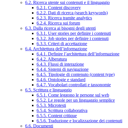
6.2. Ricerca utente sui contenuti e il linguaggio
6.2.1. Content discovery
6.2.2. Dati di ricerca (search keywords)
6.2.3. Ricerca tramite analytics
6.2.4. Ricerca sui forum
6.3. Dalla ricerca ai bisogni degli utenti
6.3.1. User stories per definire i contenuti
6.3.2. Job stories per definire i contenuti
6.3.3. Criteri di accettazione
6.4. Architettura dell’informazione
6.4.1. Definire l’architettura dell’informazione
6.4.2. Alberatura
6.4.3. Flussi di interazione
6.4.4. Sistemi di navigazione
6.4.5. Tipologie di contenuto (content type)
6.4.6. Ontologie e standard
6.4.7. Vocabolari controllati e tassonomie
6.5. Scrittura e linguaggio
6.5.1. Come leggono le persone sul web
6.5.2. Le regole per un linguaggio semplice
6.5.3. Microtesti
6.5.4. Scrittura collaborativa
6.5.5. Content critique
6.5.6. Traduzione e localizzazione dei contenuti
6.6. Documenti