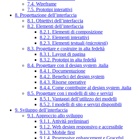
7.4. Wireframe
7.5. Prototipi interattivi
8. Progettazione dell’interfaccia
8.1. Obiettivi dell’interfaccia
8.2. Elementi dell’interfaccia
8.2.1. Elementi di composizione
8.2.2. Elementi interattivi
8.2.3. Elementi testuali (microtesti)
8.3. Progettare e costruire in alta fedeltà
8.3.1. Layout di pagina
8.3.2. Prototipi in alta fedeltà
8.4. Progettare con il design system .italia
8.4.1. Documentazione
8.4.2. Benefici del design system
8.4.3. Risorse operative
8.4.4. Come contribuire al design system .italia
8.5. Progettare con i modelli di sito e servizi
8.5.1. Vantaggi dell’utilizzo dei modelli
8.5.2. I modelli di sito e servizi disponibili
9. Sviluppo dell’interfaccia
9.1. Approccio allo sviluppo
9.1.1. Attività preliminari
9.1.2. Web design responsivo e accessibile
9.1.3. Mobile first
9.1.4. Progressive enhancement e Graceful