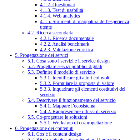
4.1.2. Questionari
4.1.3. Test di usabilità
4.1.4. Web analytics
4.1.5. Strumenti di mappatura dell’esperienza
utente
4.2. Ricerca secondaria
4.2.1. Ricerca documentale
4.2.2. Analisi benchmark
4.2.3. Valutazione euristica
5. Progettazione dei servizi
5.1. Cosa sono i servizi e il service design
5.2. Progettare servizi pubblici digitali
5.3. Definire il modello di servizio
5.3.1. Identificare gli attori coinvolti
5.3.2. Formulare la proposta di valore
5.3.3. Inquadrare gli elementi costitutivi del
servizio
5.4. Descrivere il funzionamento del servizio
5.4.1. Mappare l’ecosistema
5.4.2. Rappresentare i flussi di servizio
5.5. Co-progettare le soluzioni
5.5.1. Workshop di co-progettazione
6. Progettazione dei contenuti
6.1. Cos’è il content design
6.2. Ricerca utente sui contenuti e il linguaggio