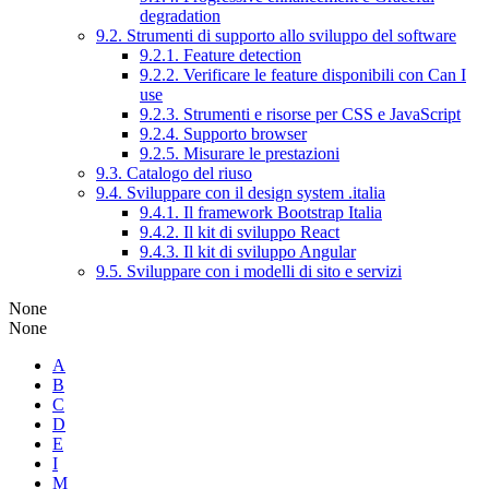
degradation
9.2. Strumenti di supporto allo sviluppo del software
9.2.1. Feature detection
9.2.2. Verificare le feature disponibili con Can I
use
9.2.3. Strumenti e risorse per CSS e JavaScript
9.2.4. Supporto browser
9.2.5. Misurare le prestazioni
9.3. Catalogo del riuso
9.4. Sviluppare con il design system .italia
9.4.1. Il framework Bootstrap Italia
9.4.2. Il kit di sviluppo React
9.4.3. Il kit di sviluppo Angular
9.5. Sviluppare con i modelli di sito e servizi
None
None
A
B
C
D
E
I
M