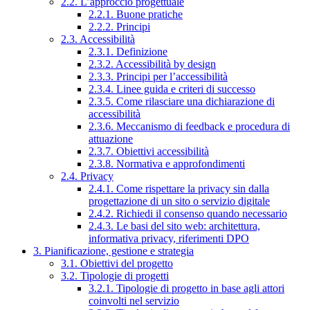
2.2. L’approccio progettuale
2.2.1. Buone pratiche
2.2.2. Principi
2.3. Accessibilità
2.3.1. Definizione
2.3.2. Accessibilità by design
2.3.3. Principi per l’accessibilità
2.3.4. Linee guida e criteri di successo
2.3.5. Come rilasciare una dichiarazione di
accessibilità
2.3.6. Meccanismo di feedback e procedura di
attuazione
2.3.7. Obiettivi accessibilità
2.3.8. Normativa e approfondimenti
2.4. Privacy
2.4.1. Come rispettare la privacy sin dalla
progettazione di un sito o servizio digitale
2.4.2. Richiedi il consenso quando necessario
2.4.3. Le basi del sito web: architettura,
informativa privacy, riferimenti DPO
3. Pianificazione, gestione e strategia
3.1. Obiettivi del progetto
3.2. Tipologie di progetti
3.2.1. Tipologie di progetto in base agli attori
coinvolti nel servizio