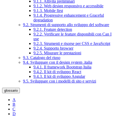
9.1.1. Attività preliminari
9.1.2. Web design responsivo e accessibile
9.1.3. Mobile first
9.1.4. Progressive enhancement e Graceful
degradation
9.2. Strumenti di supporto allo sviluppo del software
9.2.1. Feature detection
9.2.2. Verificare le feature disponibili con Can I
use
9.2.3. Strumenti e risorse per CSS e JavaScript
9.2.4. Supporto browser
9.2.5. Misurare le prestazioni
9.3. Catalogo del riuso
9.4. Sviluppare con il design system .italia
9.4.1. Il framework Bootstrap Italia
9.4.2. Il kit di sviluppo React
9.4.3. Il kit di sviluppo Angular
9.5. Sviluppare con i modelli di sito e servizi
glossario
A
B
C
D