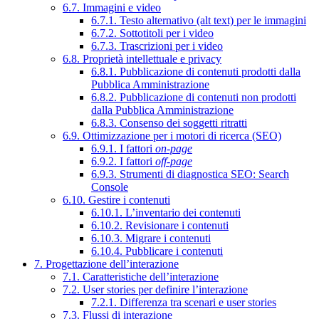
6.7. Immagini e video
6.7.1. Testo alternativo (alt text) per le immagini
6.7.2. Sottotitoli per i video
6.7.3. Trascrizioni per i video
6.8. Proprietà intellettuale e privacy
6.8.1. Pubblicazione di contenuti prodotti dalla
Pubblica Amministrazione
6.8.2. Pubblicazione di contenuti non prodotti
dalla Pubblica Amministrazione
6.8.3. Consenso dei soggetti ritratti
6.9. Ottimizzazione per i motori di ricerca (SEO)
6.9.1. I fattori
on-page
6.9.2. I fattori
off-page
6.9.3. Strumenti di diagnostica SEO: Search
Console
6.10. Gestire i contenuti
6.10.1. L’inventario dei contenuti
6.10.2. Revisionare i contenuti
6.10.3. Migrare i contenuti
6.10.4. Pubblicare i contenuti
7. Progettazione dell’interazione
7.1. Caratteristiche dell’interazione
7.2. User stories per definire l’interazione
7.2.1. Differenza tra scenari e user stories
7.3. Flussi di interazione