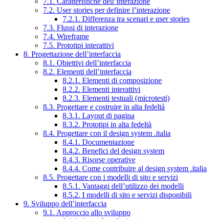
7.1. Caratteristiche dell’interazione
7.2. User stories per definire l’interazione
7.2.1. Differenza tra scenari e user stories
7.3. Flussi di interazione
7.4. Wireframe
7.5. Prototipi interattivi
8. Progettazione dell’interfaccia
8.1. Obiettivi dell’interfaccia
8.2. Elementi dell’interfaccia
8.2.1. Elementi di composizione
8.2.2. Elementi interattivi
8.2.3. Elementi testuali (microtesti)
8.3. Progettare e costruire in alta fedeltà
8.3.1. Layout di pagina
8.3.2. Prototipi in alta fedeltà
8.4. Progettare con il design system .italia
8.4.1. Documentazione
8.4.2. Benefici del design system
8.4.3. Risorse operative
8.4.4. Come contribuire al design system .italia
8.5. Progettare con i modelli di sito e servizi
8.5.1. Vantaggi dell’utilizzo dei modelli
8.5.2. I modelli di sito e servizi disponibili
9. Sviluppo dell’interfaccia
9.1. Approccio allo sviluppo