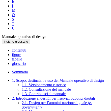
E
I
M
O
S
T
U
Manuale operativo di design
indici e glossario
contenuti
figure
tabelle
glossario
Sommario
1. Scopo, destinatari e uso del Manuale operativo di design
1.1. Versionamento e storico
1.2. Consultazione del manuale
1.3. Contribuisci al manuale
2. Introduzione al design per i servizi pubblici digitali
2.1. Design per l’amministrazione digitale (
e-
government
)