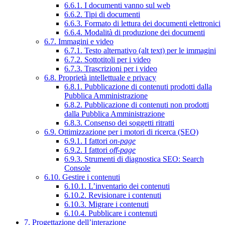
6.6.1. I documenti vanno sul web
6.6.2. Tipi di documenti
6.6.3. Formato di lettura dei documenti elettronici
6.6.4. Modalità di produzione dei documenti
6.7. Immagini e video
6.7.1. Testo alternativo (alt text) per le immagini
6.7.2. Sottotitoli per i video
6.7.3. Trascrizioni per i video
6.8. Proprietà intellettuale e privacy
6.8.1. Pubblicazione di contenuti prodotti dalla
Pubblica Amministrazione
6.8.2. Pubblicazione di contenuti non prodotti
dalla Pubblica Amministrazione
6.8.3. Consenso dei soggetti ritratti
6.9. Ottimizzazione per i motori di ricerca (SEO)
6.9.1. I fattori
on-page
6.9.2. I fattori
off-page
6.9.3. Strumenti di diagnostica SEO: Search
Console
6.10. Gestire i contenuti
6.10.1. L’inventario dei contenuti
6.10.2. Revisionare i contenuti
6.10.3. Migrare i contenuti
6.10.4. Pubblicare i contenuti
7. Progettazione dell’interazione