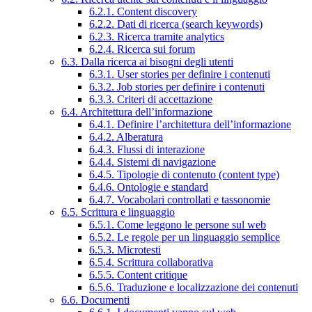
6.2.1. Content discovery
6.2.2. Dati di ricerca (search keywords)
6.2.3. Ricerca tramite analytics
6.2.4. Ricerca sui forum
6.3. Dalla ricerca ai bisogni degli utenti
6.3.1. User stories per definire i contenuti
6.3.2. Job stories per definire i contenuti
6.3.3. Criteri di accettazione
6.4. Architettura dell’informazione
6.4.1. Definire l’architettura dell’informazione
6.4.2. Alberatura
6.4.3. Flussi di interazione
6.4.4. Sistemi di navigazione
6.4.5. Tipologie di contenuto (content type)
6.4.6. Ontologie e standard
6.4.7. Vocabolari controllati e tassonomie
6.5. Scrittura e linguaggio
6.5.1. Come leggono le persone sul web
6.5.2. Le regole per un linguaggio semplice
6.5.3. Microtesti
6.5.4. Scrittura collaborativa
6.5.5. Content critique
6.5.6. Traduzione e localizzazione dei contenuti
6.6. Documenti