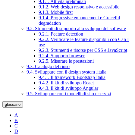
9.1.1. Attività preliminari
9.1.2. Web design responsivo e accessibile
9.1.3. Mobile first
9.1.4. Progressive enhancement e Graceful
degradation
9.2. Strumenti di supporto allo sviluppo del software
9.2.1. Feature detection
9.2.2. Verificare le feature disponibili con Can I
use
9.2.3. Strumenti e risorse per CSS e JavaScript
9.2.4. Supporto browser
9.2.5. Misurare le prestazioni
9.3. Catalogo del riuso
9.4. Sviluppare con il design system .italia
9.4.1. Il framework Bootstrap Italia
9.4.2. Il kit di sviluppo React
9.4.3. Il kit di sviluppo Angular
9.5. Sviluppare con i modelli di sito e servizi
glossario
A
B
C
D