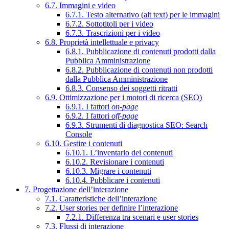
6.7. Immagini e video
6.7.1. Testo alternativo (alt text) per le immagini
6.7.2. Sottotitoli per i video
6.7.3. Trascrizioni per i video
6.8. Proprietà intellettuale e privacy
6.8.1. Pubblicazione di contenuti prodotti dalla
Pubblica Amministrazione
6.8.2. Pubblicazione di contenuti non prodotti
dalla Pubblica Amministrazione
6.8.3. Consenso dei soggetti ritratti
6.9. Ottimizzazione per i motori di ricerca (SEO)
6.9.1. I fattori
on-page
6.9.2. I fattori
off-page
6.9.3. Strumenti di diagnostica SEO: Search
Console
6.10. Gestire i contenuti
6.10.1. L’inventario dei contenuti
6.10.2. Revisionare i contenuti
6.10.3. Migrare i contenuti
6.10.4. Pubblicare i contenuti
7. Progettazione dell’interazione
7.1. Caratteristiche dell’interazione
7.2. User stories per definire l’interazione
7.2.1. Differenza tra scenari e user stories
7.3. Flussi di interazione