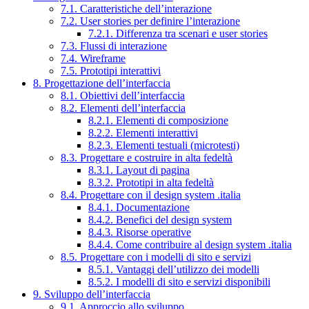
7.1. Caratteristiche dell’interazione
7.2. User stories per definire l’interazione
7.2.1. Differenza tra scenari e user stories
7.3. Flussi di interazione
7.4. Wireframe
7.5. Prototipi interattivi
8. Progettazione dell’interfaccia
8.1. Obiettivi dell’interfaccia
8.2. Elementi dell’interfaccia
8.2.1. Elementi di composizione
8.2.2. Elementi interattivi
8.2.3. Elementi testuali (microtesti)
8.3. Progettare e costruire in alta fedeltà
8.3.1. Layout di pagina
8.3.2. Prototipi in alta fedeltà
8.4. Progettare con il design system .italia
8.4.1. Documentazione
8.4.2. Benefici del design system
8.4.3. Risorse operative
8.4.4. Come contribuire al design system .italia
8.5. Progettare con i modelli di sito e servizi
8.5.1. Vantaggi dell’utilizzo dei modelli
8.5.2. I modelli di sito e servizi disponibili
9. Sviluppo dell’interfaccia
9.1. Approccio allo sviluppo