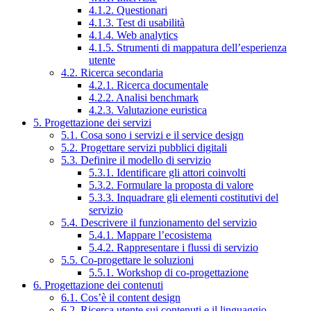
4.1.2. Questionari
4.1.3. Test di usabilità
4.1.4. Web analytics
4.1.5. Strumenti di mappatura dell’esperienza
utente
4.2. Ricerca secondaria
4.2.1. Ricerca documentale
4.2.2. Analisi benchmark
4.2.3. Valutazione euristica
5. Progettazione dei servizi
5.1. Cosa sono i servizi e il service design
5.2. Progettare servizi pubblici digitali
5.3. Definire il modello di servizio
5.3.1. Identificare gli attori coinvolti
5.3.2. Formulare la proposta di valore
5.3.3. Inquadrare gli elementi costitutivi del
servizio
5.4. Descrivere il funzionamento del servizio
5.4.1. Mappare l’ecosistema
5.4.2. Rappresentare i flussi di servizio
5.5. Co-progettare le soluzioni
5.5.1. Workshop di co-progettazione
6. Progettazione dei contenuti
6.1. Cos’è il content design
6.2. Ricerca utente sui contenuti e il linguaggio