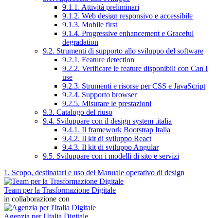
9.1.1. Attività preliminari
9.1.2. Web design responsivo e accessibile
9.1.3. Mobile first
9.1.4. Progressive enhancement e Graceful
degradation
9.2. Strumenti di supporto allo sviluppo del software
9.2.1. Feature detection
9.2.2. Verificare le feature disponibili con Can I
use
9.2.3. Strumenti e risorse per CSS e JavaScript
9.2.4. Supporto browser
9.2.5. Misurare le prestazioni
9.3. Catalogo del riuso
9.4. Sviluppare con il design system .italia
9.4.1. Il framework Bootstrap Italia
9.4.2. Il kit di sviluppo React
9.4.3. Il kit di sviluppo Angular
9.5. Sviluppare con i modelli di sito e servizi
1. Scopo, destinatari e uso del Manuale operativo di design
Team per la Trasformazione Digitale
in collaborazione con
Agenzia per l'Italia Digitale