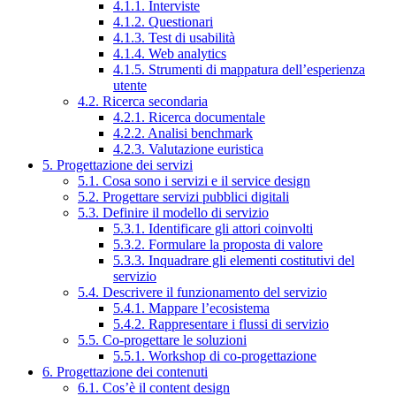
4.1.1. Interviste
4.1.2. Questionari
4.1.3. Test di usabilità
4.1.4. Web analytics
4.1.5. Strumenti di mappatura dell’esperienza
utente
4.2. Ricerca secondaria
4.2.1. Ricerca documentale
4.2.2. Analisi benchmark
4.2.3. Valutazione euristica
5. Progettazione dei servizi
5.1. Cosa sono i servizi e il service design
5.2. Progettare servizi pubblici digitali
5.3. Definire il modello di servizio
5.3.1. Identificare gli attori coinvolti
5.3.2. Formulare la proposta di valore
5.3.3. Inquadrare gli elementi costitutivi del
servizio
5.4. Descrivere il funzionamento del servizio
5.4.1. Mappare l’ecosistema
5.4.2. Rappresentare i flussi di servizio
5.5. Co-progettare le soluzioni
5.5.1. Workshop di co-progettazione
6. Progettazione dei contenuti
6.1. Cos’è il content design