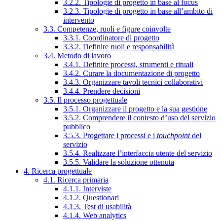
3.2.2. Tipologie di progetto in base al focus
3.2.3. Tipologie di progetto in base all’ambito di
intervento
3.3. Competenze, ruoli e figure coinvolte
3.3.1. Coordinatore di progetto
3.3.2. Definire ruoli e responsabilità
3.4. Metodo di lavoro
3.4.1. Definire processi, strumenti e rituali
3.4.2. Curare la documentazione di progetto
3.4.3. Organizzare tavoli tecnici collaborativi
3.4.4. Prendere decisioni
3.5. Il processo progettuale
3.5.1. Organizzare il progetto e la sua gestione
3.5.2. Comprendere il contesto d’uso del servizio
pubblico
3.5.3. Progettare i processi e i
touchpoint
del
servizio
3.5.4. Realizzare l’interfaccia utente del servizio
3.5.5. Validare la soluzione ottenuta
4. Ricerca progettuale
4.1. Ricerca primaria
4.1.1. Interviste
4.1.2. Questionari
4.1.3. Test di usabilità
4.1.4. Web analytics