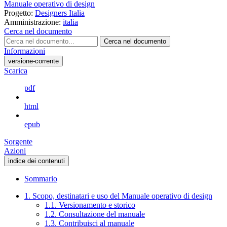
Manuale operativo di design
Progetto:
Designers Italia
Amministrazione:
italia
Cerca nel documento
Cerca nel documento
Informazioni
versione-corrente
Scarica
pdf
html
epub
Sorgente
Azioni
indice dei contenuti
Sommario
1. Scopo, destinatari e uso del Manuale operativo di design
1.1. Versionamento e storico
1.2. Consultazione del manuale
1.3. Contribuisci al manuale