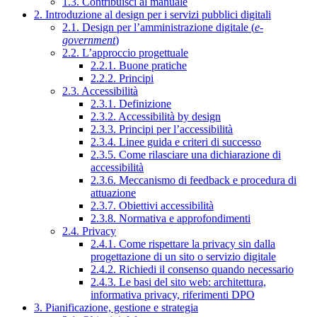
1.3. Contribuisci al manuale
2. Introduzione al design per i servizi pubblici digitali
2.1. Design per l’amministrazione digitale (
e-
government
)
2.2. L’approccio progettuale
2.2.1. Buone pratiche
2.2.2. Principi
2.3. Accessibilità
2.3.1. Definizione
2.3.2. Accessibilità by design
2.3.3. Principi per l’accessibilità
2.3.4. Linee guida e criteri di successo
2.3.5. Come rilasciare una dichiarazione di
accessibilità
2.3.6. Meccanismo di feedback e procedura di
attuazione
2.3.7. Obiettivi accessibilità
2.3.8. Normativa e approfondimenti
2.4. Privacy
2.4.1. Come rispettare la privacy sin dalla
progettazione di un sito o servizio digitale
2.4.2. Richiedi il consenso quando necessario
2.4.3. Le basi del sito web: architettura,
informativa privacy, riferimenti DPO
3. Pianificazione, gestione e strategia