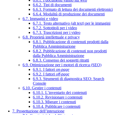
6.6.1. I documenti vanno sul web
6.6.2. Tipi di documenti
6.6.3. Formato di lettura dei documenti elettronici
6.6.4. Modalità di produzione dei documenti
6.7. Immagini e video
6.7.1. Testo alternativo (alt text) per le immagini
6.7.2. Sottotitoli per i video
6.7.3. Trascrizioni per i video
6.8. Proprietà intellettuale e privacy
6.8.1. Pubblicazione di contenuti prodotti dalla
Pubblica Amministrazione
6.8.2. Pubblicazione di contenuti non prodotti
dalla Pubblica Amministrazione
6.8.3. Consenso dei soggetti ritratti
6.9. Ottimizzazione per i motori di ricerca (SEO)
6.9.1. I fattori
on-page
6.9.2. I fattori
off-page
6.9.3. Strumenti di diagnostica SEO: Search
Console
6.10. Gestire i contenuti
6.10.1. L’inventario dei contenuti
6.10.2. Revisionare i contenuti
6.10.3. Migrare i contenuti
6.10.4. Pubblicare i contenuti
7. Progettazione dell’interazione