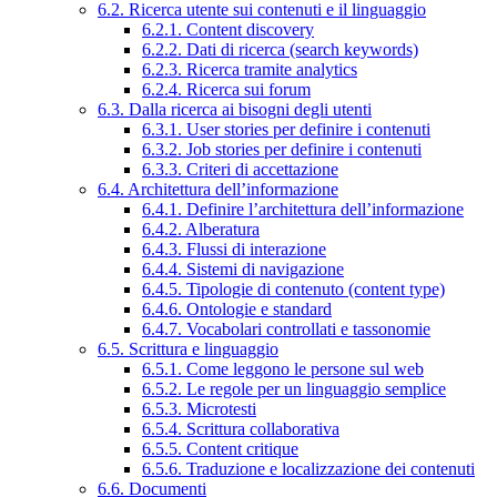
6.2. Ricerca utente sui contenuti e il linguaggio
6.2.1. Content discovery
6.2.2. Dati di ricerca (search keywords)
6.2.3. Ricerca tramite analytics
6.2.4. Ricerca sui forum
6.3. Dalla ricerca ai bisogni degli utenti
6.3.1. User stories per definire i contenuti
6.3.2. Job stories per definire i contenuti
6.3.3. Criteri di accettazione
6.4. Architettura dell’informazione
6.4.1. Definire l’architettura dell’informazione
6.4.2. Alberatura
6.4.3. Flussi di interazione
6.4.4. Sistemi di navigazione
6.4.5. Tipologie di contenuto (content type)
6.4.6. Ontologie e standard
6.4.7. Vocabolari controllati e tassonomie
6.5. Scrittura e linguaggio
6.5.1. Come leggono le persone sul web
6.5.2. Le regole per un linguaggio semplice
6.5.3. Microtesti
6.5.4. Scrittura collaborativa
6.5.5. Content critique
6.5.6. Traduzione e localizzazione dei contenuti
6.6. Documenti