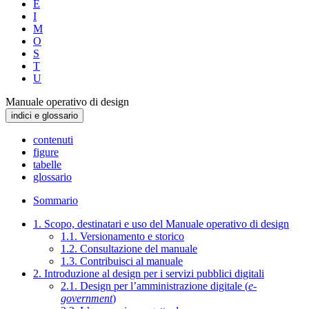
E
I
M
O
S
T
U
Manuale operativo di design
indici e glossario
contenuti
figure
tabelle
glossario
Sommario
1. Scopo, destinatari e uso del Manuale operativo di design
1.1. Versionamento e storico
1.2. Consultazione del manuale
1.3. Contribuisci al manuale
2. Introduzione al design per i servizi pubblici digitali
2.1. Design per l’amministrazione digitale (
e-
government
)