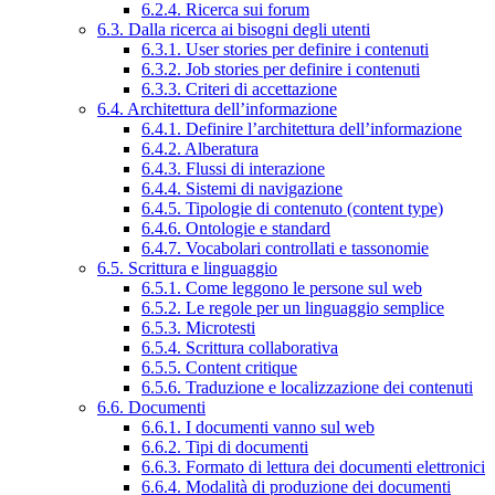
6.2.4. Ricerca sui forum
6.3. Dalla ricerca ai bisogni degli utenti
6.3.1. User stories per definire i contenuti
6.3.2. Job stories per definire i contenuti
6.3.3. Criteri di accettazione
6.4. Architettura dell’informazione
6.4.1. Definire l’architettura dell’informazione
6.4.2. Alberatura
6.4.3. Flussi di interazione
6.4.4. Sistemi di navigazione
6.4.5. Tipologie di contenuto (content type)
6.4.6. Ontologie e standard
6.4.7. Vocabolari controllati e tassonomie
6.5. Scrittura e linguaggio
6.5.1. Come leggono le persone sul web
6.5.2. Le regole per un linguaggio semplice
6.5.3. Microtesti
6.5.4. Scrittura collaborativa
6.5.5. Content critique
6.5.6. Traduzione e localizzazione dei contenuti
6.6. Documenti
6.6.1. I documenti vanno sul web
6.6.2. Tipi di documenti
6.6.3. Formato di lettura dei documenti elettronici
6.6.4. Modalità di produzione dei documenti