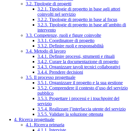
3.2. Tipologie di progetti
3.2.1. Tipologie di progetto in base agli attori
coinvolti nel servizio
3.2.2. Tipologie di progetto in base al focus
3.2.3. Tipologie di progetto in base all’ambito di
intervento
3.3. Competenze, ruoli e figure coinvolte
3.3.1. Coordinatore di progetto
3.3.2. Definire ruoli e responsabilità
3.4. Metodo di lavoro
3.4.1. Definire processi, strumenti e rituali
3.4.2. Curare la documentazione di progetto
3.4.3. Organizzare tavoli tecnici collaborativi
3.4.4. Prendere decisioni
3.5. Il processo progettuale
3.5.1. Organizzare il progetto e la sua gestione
3.5.2. Comprendere il contesto d’uso del servizio
pubblico
3.5.3. Progettare i processi e i
touchpoint
del
servizio
3.5.4. Realizzare l’interfaccia utente del servizio
3.5.5. Validare la soluzione ottenuta
4. Ricerca progettuale
4.1. Ricerca primaria
4.1.1. Interviste