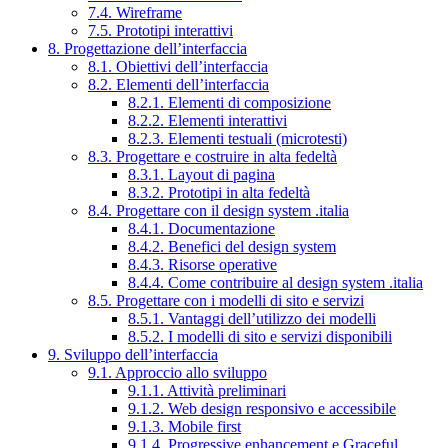
7.4. Wireframe
7.5. Prototipi interattivi
8. Progettazione dell’interfaccia
8.1. Obiettivi dell’interfaccia
8.2. Elementi dell’interfaccia
8.2.1. Elementi di composizione
8.2.2. Elementi interattivi
8.2.3. Elementi testuali (microtesti)
8.3. Progettare e costruire in alta fedeltà
8.3.1. Layout di pagina
8.3.2. Prototipi in alta fedeltà
8.4. Progettare con il design system .italia
8.4.1. Documentazione
8.4.2. Benefici del design system
8.4.3. Risorse operative
8.4.4. Come contribuire al design system .italia
8.5. Progettare con i modelli di sito e servizi
8.5.1. Vantaggi dell’utilizzo dei modelli
8.5.2. I modelli di sito e servizi disponibili
9. Sviluppo dell’interfaccia
9.1. Approccio allo sviluppo
9.1.1. Attività preliminari
9.1.2. Web design responsivo e accessibile
9.1.3. Mobile first
9.1.4. Progressive enhancement e Graceful