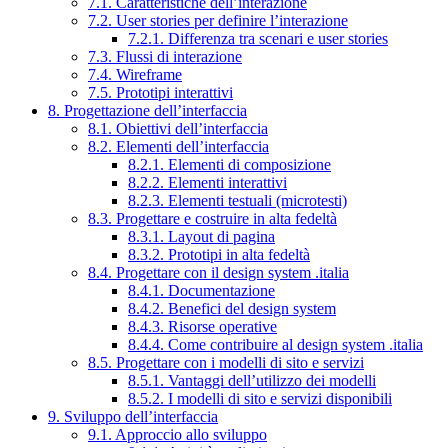
7.1. Caratteristiche dell’interazione
7.2. User stories per definire l’interazione
7.2.1. Differenza tra scenari e user stories
7.3. Flussi di interazione
7.4. Wireframe
7.5. Prototipi interattivi
8. Progettazione dell’interfaccia
8.1. Obiettivi dell’interfaccia
8.2. Elementi dell’interfaccia
8.2.1. Elementi di composizione
8.2.2. Elementi interattivi
8.2.3. Elementi testuali (microtesti)
8.3. Progettare e costruire in alta fedeltà
8.3.1. Layout di pagina
8.3.2. Prototipi in alta fedeltà
8.4. Progettare con il design system .italia
8.4.1. Documentazione
8.4.2. Benefici del design system
8.4.3. Risorse operative
8.4.4. Come contribuire al design system .italia
8.5. Progettare con i modelli di sito e servizi
8.5.1. Vantaggi dell’utilizzo dei modelli
8.5.2. I modelli di sito e servizi disponibili
9. Sviluppo dell’interfaccia
9.1. Approccio allo sviluppo