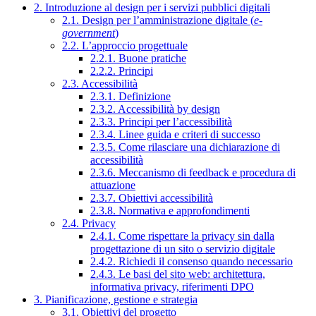
2. Introduzione al design per i servizi pubblici digitali
2.1. Design per l’amministrazione digitale (
e-
government
)
2.2. L’approccio progettuale
2.2.1. Buone pratiche
2.2.2. Principi
2.3. Accessibilità
2.3.1. Definizione
2.3.2. Accessibilità by design
2.3.3. Principi per l’accessibilità
2.3.4. Linee guida e criteri di successo
2.3.5. Come rilasciare una dichiarazione di
accessibilità
2.3.6. Meccanismo di feedback e procedura di
attuazione
2.3.7. Obiettivi accessibilità
2.3.8. Normativa e approfondimenti
2.4. Privacy
2.4.1. Come rispettare la privacy sin dalla
progettazione di un sito o servizio digitale
2.4.2. Richiedi il consenso quando necessario
2.4.3. Le basi del sito web: architettura,
informativa privacy, riferimenti DPO
3. Pianificazione, gestione e strategia
3.1. Obiettivi del progetto