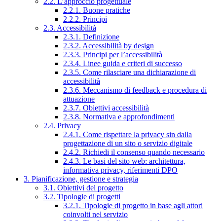
2.2. L’approccio progettuale
2.2.1. Buone pratiche
2.2.2. Principi
2.3. Accessibilità
2.3.1. Definizione
2.3.2. Accessibilità by design
2.3.3. Principi per l’accessibilità
2.3.4. Linee guida e criteri di successo
2.3.5. Come rilasciare una dichiarazione di
accessibilità
2.3.6. Meccanismo di feedback e procedura di
attuazione
2.3.7. Obiettivi accessibilità
2.3.8. Normativa e approfondimenti
2.4. Privacy
2.4.1. Come rispettare la privacy sin dalla
progettazione di un sito o servizio digitale
2.4.2. Richiedi il consenso quando necessario
2.4.3. Le basi del sito web: architettura,
informativa privacy, riferimenti DPO
3. Pianificazione, gestione e strategia
3.1. Obiettivi del progetto
3.2. Tipologie di progetti
3.2.1. Tipologie di progetto in base agli attori
coinvolti nel servizio