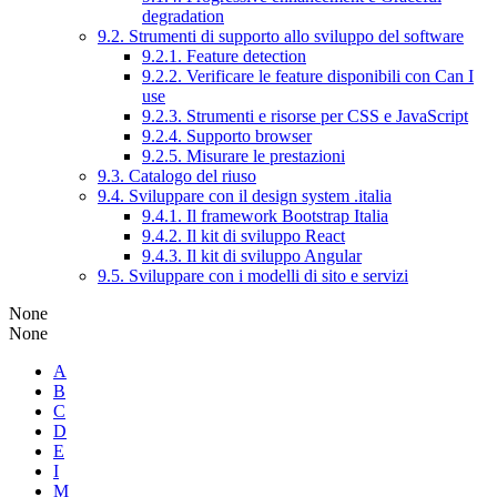
degradation
9.2. Strumenti di supporto allo sviluppo del software
9.2.1. Feature detection
9.2.2. Verificare le feature disponibili con Can I
use
9.2.3. Strumenti e risorse per CSS e JavaScript
9.2.4. Supporto browser
9.2.5. Misurare le prestazioni
9.3. Catalogo del riuso
9.4. Sviluppare con il design system .italia
9.4.1. Il framework Bootstrap Italia
9.4.2. Il kit di sviluppo React
9.4.3. Il kit di sviluppo Angular
9.5. Sviluppare con i modelli di sito e servizi
None
None
A
B
C
D
E
I
M