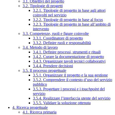
3.1. Obiettivi del progetto
3.2. Tipologie di progetti
3.2.1. Tipologie di progetto in base agli attori
coinvolti nel servizio
3.2.2. Tipologie di progetto in base al focus
3.2.3. Tipologie di progetto in base all’ambito di
intervento
3.3. Competenze, ruoli e figure coinvolte
3.3.1. Coordinatore di progetto
3.3.2. Definire ruoli e responsabilità
3.4. Metodo di lavoro
3.4.1. Definire processi, strumenti e rituali
3.4.2. Curare la documentazione di progetto
3.4.3. Organizzare tavoli tecnici collaborativi
3.4.4. Prendere decisioni
3.5. Il processo progettuale
3.5.1. Organizzare il progetto e la sua gestione
3.5.2. Comprendere il contesto d’uso del servizio
pubblico
3.5.3. Progettare i processi e i
touchpoint
del
servizio
3.5.4. Realizzare l’interfaccia utente del servizio
3.5.5. Validare la soluzione ottenuta
4. Ricerca progettuale
4.1. Ricerca primaria