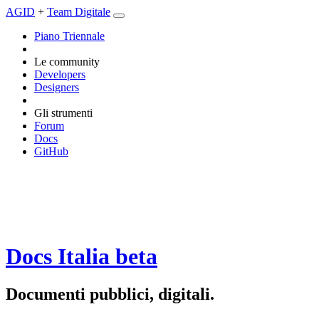
AGID
+
Team Digitale
Piano Triennale
Le community
Developers
Designers
Gli strumenti
Forum
Docs
GitHub
Docs Italia
beta
Documenti pubblici, digitali.