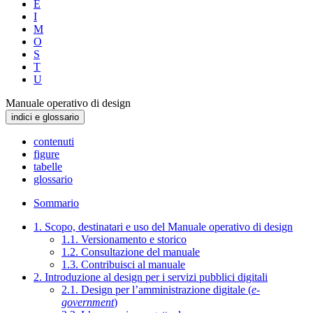
E
I
M
O
S
T
U
Manuale operativo di design
indici e glossario
contenuti
figure
tabelle
glossario
Sommario
1. Scopo, destinatari e uso del Manuale operativo di design
1.1. Versionamento e storico
1.2. Consultazione del manuale
1.3. Contribuisci al manuale
2. Introduzione al design per i servizi pubblici digitali
2.1. Design per l’amministrazione digitale (
e-
government
)