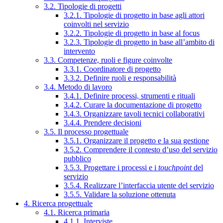
3.2. Tipologie di progetti
3.2.1. Tipologie di progetto in base agli attori
coinvolti nel servizio
3.2.2. Tipologie di progetto in base al focus
3.2.3. Tipologie di progetto in base all’ambito di
intervento
3.3. Competenze, ruoli e figure coinvolte
3.3.1. Coordinatore di progetto
3.3.2. Definire ruoli e responsabilità
3.4. Metodo di lavoro
3.4.1. Definire processi, strumenti e rituali
3.4.2. Curare la documentazione di progetto
3.4.3. Organizzare tavoli tecnici collaborativi
3.4.4. Prendere decisioni
3.5. Il processo progettuale
3.5.1. Organizzare il progetto e la sua gestione
3.5.2. Comprendere il contesto d’uso del servizio
pubblico
3.5.3. Progettare i processi e i
touchpoint
del
servizio
3.5.4. Realizzare l’interfaccia utente del servizio
3.5.5. Validare la soluzione ottenuta
4. Ricerca progettuale
4.1. Ricerca primaria
4.1.1. Interviste