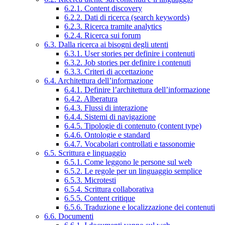
6.2.1. Content discovery
6.2.2. Dati di ricerca (search keywords)
6.2.3. Ricerca tramite analytics
6.2.4. Ricerca sui forum
6.3. Dalla ricerca ai bisogni degli utenti
6.3.1. User stories per definire i contenuti
6.3.2. Job stories per definire i contenuti
6.3.3. Criteri di accettazione
6.4. Architettura dell’informazione
6.4.1. Definire l’architettura dell’informazione
6.4.2. Alberatura
6.4.3. Flussi di interazione
6.4.4. Sistemi di navigazione
6.4.5. Tipologie di contenuto (content type)
6.4.6. Ontologie e standard
6.4.7. Vocabolari controllati e tassonomie
6.5. Scrittura e linguaggio
6.5.1. Come leggono le persone sul web
6.5.2. Le regole per un linguaggio semplice
6.5.3. Microtesti
6.5.4. Scrittura collaborativa
6.5.5. Content critique
6.5.6. Traduzione e localizzazione dei contenuti
6.6. Documenti