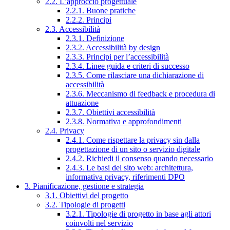
2.2. L’approccio progettuale
2.2.1. Buone pratiche
2.2.2. Principi
2.3. Accessibilità
2.3.1. Definizione
2.3.2. Accessibilità by design
2.3.3. Principi per l’accessibilità
2.3.4. Linee guida e criteri di successo
2.3.5. Come rilasciare una dichiarazione di
accessibilità
2.3.6. Meccanismo di feedback e procedura di
attuazione
2.3.7. Obiettivi accessibilità
2.3.8. Normativa e approfondimenti
2.4. Privacy
2.4.1. Come rispettare la privacy sin dalla
progettazione di un sito o servizio digitale
2.4.2. Richiedi il consenso quando necessario
2.4.3. Le basi del sito web: architettura,
informativa privacy, riferimenti DPO
3. Pianificazione, gestione e strategia
3.1. Obiettivi del progetto
3.2. Tipologie di progetti
3.2.1. Tipologie di progetto in base agli attori
coinvolti nel servizio