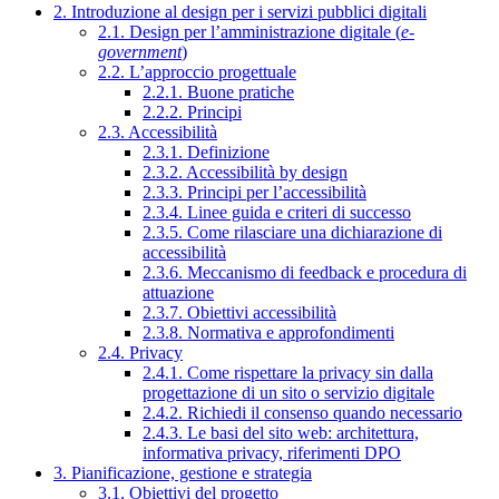
2. Introduzione al design per i servizi pubblici digitali
2.1. Design per l’amministrazione digitale (
e-
government
)
2.2. L’approccio progettuale
2.2.1. Buone pratiche
2.2.2. Principi
2.3. Accessibilità
2.3.1. Definizione
2.3.2. Accessibilità by design
2.3.3. Principi per l’accessibilità
2.3.4. Linee guida e criteri di successo
2.3.5. Come rilasciare una dichiarazione di
accessibilità
2.3.6. Meccanismo di feedback e procedura di
attuazione
2.3.7. Obiettivi accessibilità
2.3.8. Normativa e approfondimenti
2.4. Privacy
2.4.1. Come rispettare la privacy sin dalla
progettazione di un sito o servizio digitale
2.4.2. Richiedi il consenso quando necessario
2.4.3. Le basi del sito web: architettura,
informativa privacy, riferimenti DPO
3. Pianificazione, gestione e strategia
3.1. Obiettivi del progetto