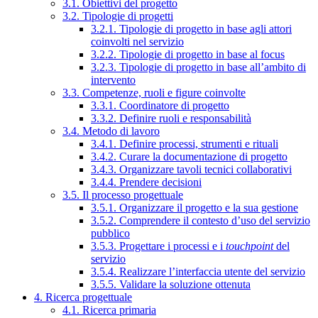
3.1. Obiettivi del progetto
3.2. Tipologie di progetti
3.2.1. Tipologie di progetto in base agli attori
coinvolti nel servizio
3.2.2. Tipologie di progetto in base al focus
3.2.3. Tipologie di progetto in base all’ambito di
intervento
3.3. Competenze, ruoli e figure coinvolte
3.3.1. Coordinatore di progetto
3.3.2. Definire ruoli e responsabilità
3.4. Metodo di lavoro
3.4.1. Definire processi, strumenti e rituali
3.4.2. Curare la documentazione di progetto
3.4.3. Organizzare tavoli tecnici collaborativi
3.4.4. Prendere decisioni
3.5. Il processo progettuale
3.5.1. Organizzare il progetto e la sua gestione
3.5.2. Comprendere il contesto d’uso del servizio
pubblico
3.5.3. Progettare i processi e i
touchpoint
del
servizio
3.5.4. Realizzare l’interfaccia utente del servizio
3.5.5. Validare la soluzione ottenuta
4. Ricerca progettuale
4.1. Ricerca primaria