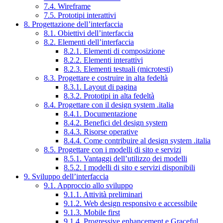
7.4. Wireframe
7.5. Prototipi interattivi
8. Progettazione dell’interfaccia
8.1. Obiettivi dell’interfaccia
8.2. Elementi dell’interfaccia
8.2.1. Elementi di composizione
8.2.2. Elementi interattivi
8.2.3. Elementi testuali (microtesti)
8.3. Progettare e costruire in alta fedeltà
8.3.1. Layout di pagina
8.3.2. Prototipi in alta fedeltà
8.4. Progettare con il design system .italia
8.4.1. Documentazione
8.4.2. Benefici del design system
8.4.3. Risorse operative
8.4.4. Come contribuire al design system .italia
8.5. Progettare con i modelli di sito e servizi
8.5.1. Vantaggi dell’utilizzo dei modelli
8.5.2. I modelli di sito e servizi disponibili
9. Sviluppo dell’interfaccia
9.1. Approccio allo sviluppo
9.1.1. Attività preliminari
9.1.2. Web design responsivo e accessibile
9.1.3. Mobile first
9.1.4. Progressive enhancement e Graceful