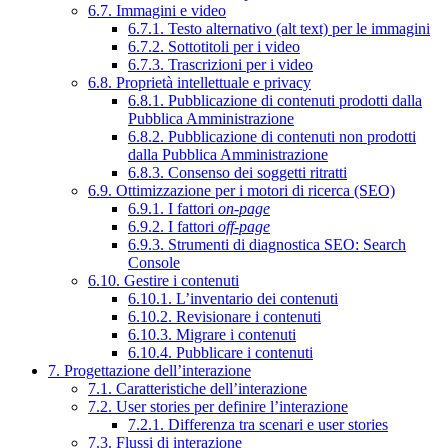
6.7. Immagini e video
6.7.1. Testo alternativo (alt text) per le immagini
6.7.2. Sottotitoli per i video
6.7.3. Trascrizioni per i video
6.8. Proprietà intellettuale e privacy
6.8.1. Pubblicazione di contenuti prodotti dalla
Pubblica Amministrazione
6.8.2. Pubblicazione di contenuti non prodotti
dalla Pubblica Amministrazione
6.8.3. Consenso dei soggetti ritratti
6.9. Ottimizzazione per i motori di ricerca (SEO)
6.9.1. I fattori
on-page
6.9.2. I fattori
off-page
6.9.3. Strumenti di diagnostica SEO: Search
Console
6.10. Gestire i contenuti
6.10.1. L’inventario dei contenuti
6.10.2. Revisionare i contenuti
6.10.3. Migrare i contenuti
6.10.4. Pubblicare i contenuti
7. Progettazione dell’interazione
7.1. Caratteristiche dell’interazione
7.2. User stories per definire l’interazione
7.2.1. Differenza tra scenari e user stories
7.3. Flussi di interazione