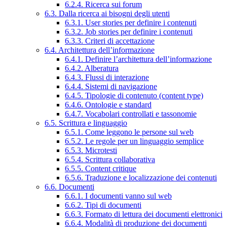
6.2.4. Ricerca sui forum
6.3. Dalla ricerca ai bisogni degli utenti
6.3.1. User stories per definire i contenuti
6.3.2. Job stories per definire i contenuti
6.3.3. Criteri di accettazione
6.4. Architettura dell’informazione
6.4.1. Definire l’architettura dell’informazione
6.4.2. Alberatura
6.4.3. Flussi di interazione
6.4.4. Sistemi di navigazione
6.4.5. Tipologie di contenuto (content type)
6.4.6. Ontologie e standard
6.4.7. Vocabolari controllati e tassonomie
6.5. Scrittura e linguaggio
6.5.1. Come leggono le persone sul web
6.5.2. Le regole per un linguaggio semplice
6.5.3. Microtesti
6.5.4. Scrittura collaborativa
6.5.5. Content critique
6.5.6. Traduzione e localizzazione dei contenuti
6.6. Documenti
6.6.1. I documenti vanno sul web
6.6.2. Tipi di documenti
6.6.3. Formato di lettura dei documenti elettronici
6.6.4. Modalità di produzione dei documenti