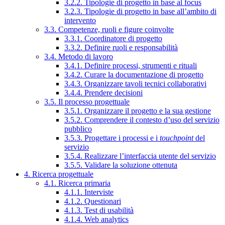
3.2.2. Tipologie di progetto in base al focus
3.2.3. Tipologie di progetto in base all’ambito di
intervento
3.3. Competenze, ruoli e figure coinvolte
3.3.1. Coordinatore di progetto
3.3.2. Definire ruoli e responsabilità
3.4. Metodo di lavoro
3.4.1. Definire processi, strumenti e rituali
3.4.2. Curare la documentazione di progetto
3.4.3. Organizzare tavoli tecnici collaborativi
3.4.4. Prendere decisioni
3.5. Il processo progettuale
3.5.1. Organizzare il progetto e la sua gestione
3.5.2. Comprendere il contesto d’uso del servizio
pubblico
3.5.3. Progettare i processi e i
touchpoint
del
servizio
3.5.4. Realizzare l’interfaccia utente del servizio
3.5.5. Validare la soluzione ottenuta
4. Ricerca progettuale
4.1. Ricerca primaria
4.1.1. Interviste
4.1.2. Questionari
4.1.3. Test di usabilità
4.1.4. Web analytics