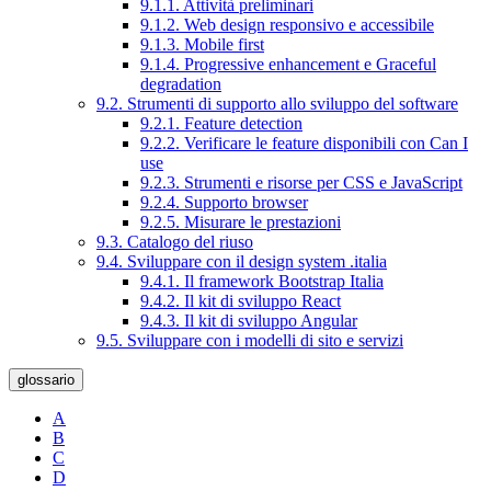
9.1.1. Attività preliminari
9.1.2. Web design responsivo e accessibile
9.1.3. Mobile first
9.1.4. Progressive enhancement e Graceful
degradation
9.2. Strumenti di supporto allo sviluppo del software
9.2.1. Feature detection
9.2.2. Verificare le feature disponibili con Can I
use
9.2.3. Strumenti e risorse per CSS e JavaScript
9.2.4. Supporto browser
9.2.5. Misurare le prestazioni
9.3. Catalogo del riuso
9.4. Sviluppare con il design system .italia
9.4.1. Il framework Bootstrap Italia
9.4.2. Il kit di sviluppo React
9.4.3. Il kit di sviluppo Angular
9.5. Sviluppare con i modelli di sito e servizi
glossario
A
B
C
D