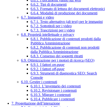
6.6.1. I documenti vanno sul web
6.6.2. Tipi di documenti
6.6.3. Formato di lettura dei documenti elettronici
6.6.4. Modalità di produzione dei documenti
6.7. Immagini e video
6.7.1. Testo alternativo (alt text) per le immagini
6.7.2. Sottotitoli per i video
6.7.3. Trascrizioni per i video
6.8. Proprietà intellettuale e privacy
6.8.1. Pubblicazione di contenuti prodotti dalla
Pubblica Amministrazione
6.8.2. Pubblicazione di contenuti non prodotti
dalla Pubblica Amministrazione
6.8.3. Consenso dei soggetti ritratti
6.9. Ottimizzazione per i motori di ricerca (SEO)
6.9.1. I fattori
on-page
6.9.2. I fattori
off-page
6.9.3. Strumenti di diagnostica SEO: Search
Console
6.10. Gestire i contenuti
6.10.1. L’inventario dei contenuti
6.10.2. Revisionare i contenuti
6.10.3. Migrare i contenuti
6.10.4. Pubblicare i contenuti
7. Progettazione dell’interazione