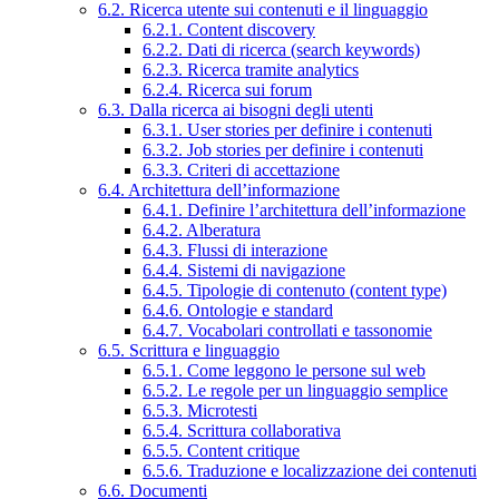
6.2. Ricerca utente sui contenuti e il linguaggio
6.2.1. Content discovery
6.2.2. Dati di ricerca (search keywords)
6.2.3. Ricerca tramite analytics
6.2.4. Ricerca sui forum
6.3. Dalla ricerca ai bisogni degli utenti
6.3.1. User stories per definire i contenuti
6.3.2. Job stories per definire i contenuti
6.3.3. Criteri di accettazione
6.4. Architettura dell’informazione
6.4.1. Definire l’architettura dell’informazione
6.4.2. Alberatura
6.4.3. Flussi di interazione
6.4.4. Sistemi di navigazione
6.4.5. Tipologie di contenuto (content type)
6.4.6. Ontologie e standard
6.4.7. Vocabolari controllati e tassonomie
6.5. Scrittura e linguaggio
6.5.1. Come leggono le persone sul web
6.5.2. Le regole per un linguaggio semplice
6.5.3. Microtesti
6.5.4. Scrittura collaborativa
6.5.5. Content critique
6.5.6. Traduzione e localizzazione dei contenuti
6.6. Documenti