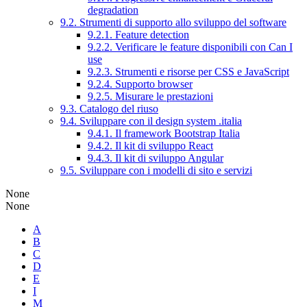
degradation
9.2. Strumenti di supporto allo sviluppo del software
9.2.1. Feature detection
9.2.2. Verificare le feature disponibili con Can I
use
9.2.3. Strumenti e risorse per CSS e JavaScript
9.2.4. Supporto browser
9.2.5. Misurare le prestazioni
9.3. Catalogo del riuso
9.4. Sviluppare con il design system .italia
9.4.1. Il framework Bootstrap Italia
9.4.2. Il kit di sviluppo React
9.4.3. Il kit di sviluppo Angular
9.5. Sviluppare con i modelli di sito e servizi
None
None
A
B
C
D
E
I
M