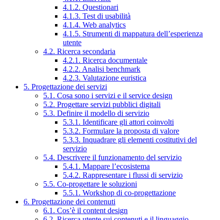
4.1.2. Questionari
4.1.3. Test di usabilità
4.1.4. Web analytics
4.1.5. Strumenti di mappatura dell’esperienza
utente
4.2. Ricerca secondaria
4.2.1. Ricerca documentale
4.2.2. Analisi benchmark
4.2.3. Valutazione euristica
5. Progettazione dei servizi
5.1. Cosa sono i servizi e il service design
5.2. Progettare servizi pubblici digitali
5.3. Definire il modello di servizio
5.3.1. Identificare gli attori coinvolti
5.3.2. Formulare la proposta di valore
5.3.3. Inquadrare gli elementi costitutivi del
servizio
5.4. Descrivere il funzionamento del servizio
5.4.1. Mappare l’ecosistema
5.4.2. Rappresentare i flussi di servizio
5.5. Co-progettare le soluzioni
5.5.1. Workshop di co-progettazione
6. Progettazione dei contenuti
6.1. Cos’è il content design
6.2. Ricerca utente sui contenuti e il linguaggio