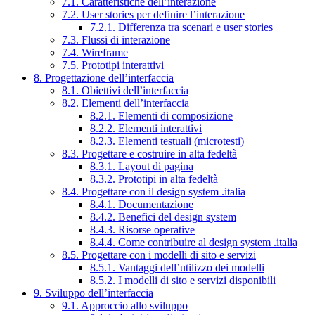
7.1. Caratteristiche dell’interazione
7.2. User stories per definire l’interazione
7.2.1. Differenza tra scenari e user stories
7.3. Flussi di interazione
7.4. Wireframe
7.5. Prototipi interattivi
8. Progettazione dell’interfaccia
8.1. Obiettivi dell’interfaccia
8.2. Elementi dell’interfaccia
8.2.1. Elementi di composizione
8.2.2. Elementi interattivi
8.2.3. Elementi testuali (microtesti)
8.3. Progettare e costruire in alta fedeltà
8.3.1. Layout di pagina
8.3.2. Prototipi in alta fedeltà
8.4. Progettare con il design system .italia
8.4.1. Documentazione
8.4.2. Benefici del design system
8.4.3. Risorse operative
8.4.4. Come contribuire al design system .italia
8.5. Progettare con i modelli di sito e servizi
8.5.1. Vantaggi dell’utilizzo dei modelli
8.5.2. I modelli di sito e servizi disponibili
9. Sviluppo dell’interfaccia
9.1. Approccio allo sviluppo