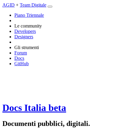
AGID
+
Team Digitale
Piano Triennale
Le community
Developers
Designers
Gli strumenti
Forum
Docs
GitHub
Docs Italia
beta
Documenti pubblici, digitali.