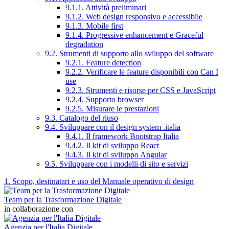
9.1.1. Attività preliminari
9.1.2. Web design responsivo e accessibile
9.1.3. Mobile first
9.1.4. Progressive enhancement e Graceful
degradation
9.2. Strumenti di supporto allo sviluppo del software
9.2.1. Feature detection
9.2.2. Verificare le feature disponibili con Can I
use
9.2.3. Strumenti e risorse per CSS e JavaScript
9.2.4. Supporto browser
9.2.5. Misurare le prestazioni
9.3. Catalogo del riuso
9.4. Sviluppare con il design system .italia
9.4.1. Il framework Bootstrap Italia
9.4.2. Il kit di sviluppo React
9.4.3. Il kit di sviluppo Angular
9.5. Sviluppare con i modelli di sito e servizi
1. Scopo, destinatari e uso del Manuale operativo di design
Team per la Trasformazione Digitale
in collaborazione con
Agenzia per l'Italia Digitale