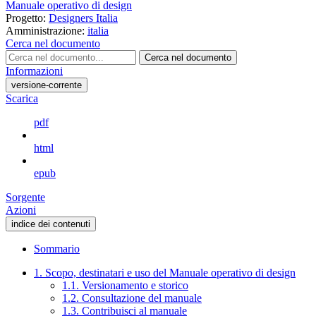
Manuale operativo di design
Progetto:
Designers Italia
Amministrazione:
italia
Cerca nel documento
Cerca nel documento
Informazioni
versione-corrente
Scarica
pdf
html
epub
Sorgente
Azioni
indice dei contenuti
Sommario
1. Scopo, destinatari e uso del Manuale operativo di design
1.1. Versionamento e storico
1.2. Consultazione del manuale
1.3. Contribuisci al manuale