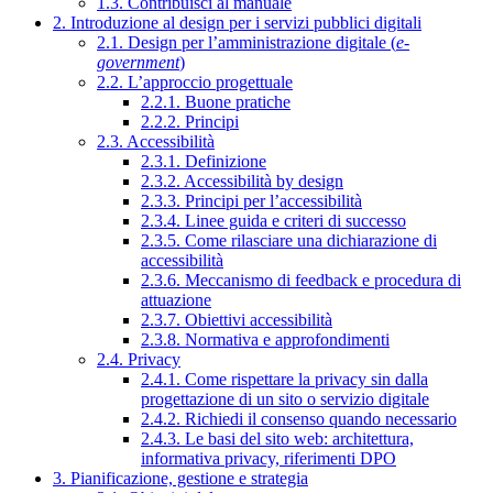
1.3. Contribuisci al manuale
2. Introduzione al design per i servizi pubblici digitali
2.1. Design per l’amministrazione digitale (
e-
government
)
2.2. L’approccio progettuale
2.2.1. Buone pratiche
2.2.2. Principi
2.3. Accessibilità
2.3.1. Definizione
2.3.2. Accessibilità by design
2.3.3. Principi per l’accessibilità
2.3.4. Linee guida e criteri di successo
2.3.5. Come rilasciare una dichiarazione di
accessibilità
2.3.6. Meccanismo di feedback e procedura di
attuazione
2.3.7. Obiettivi accessibilità
2.3.8. Normativa e approfondimenti
2.4. Privacy
2.4.1. Come rispettare la privacy sin dalla
progettazione di un sito o servizio digitale
2.4.2. Richiedi il consenso quando necessario
2.4.3. Le basi del sito web: architettura,
informativa privacy, riferimenti DPO
3. Pianificazione, gestione e strategia