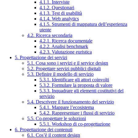
4.1.1. Interviste
4.1.2. Questionari
4.1.3. Test di usabilità
4.1.4. Web analytics
4.1.5. Strumenti di mappatura dell’esperienza
utente
4.2. Ricerca secondaria
4.2.1. Ricerca documentale
4.2.2. Analisi benchmark
4.2.3. Valutazione euristica
5. Progettazione dei servizi
5.1. Cosa sono i servizi e il service design
5.2. Progettare servizi pubblici digitali
5.3. Definire il modello di servizio
5.3.1. Identificare gli attori coinvolti
5.3.2. Formulare la proposta di valore
5.3.3. Inquadrare gli elementi costitutivi del
servizio
5.4. Descrivere il funzionamento del servizio
5.4.1. Mappare l’ecosistema
5.4.2. Rappresentare i flussi di servizio
5.5. Co-progettare le soluzioni
5.5.1. Workshop di co-progettazione
6. Progettazione dei contenuti
6.1. Cos’è il content design