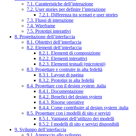
7.1. Caratteristiche dell’interazione
7.2. User stories per definire l’interazione
7.2.1. Differenza tra scenari e user stories
7.3. Flussi di interazione
7.4. Wireframe
7.5. Prototipi interattivi
8. Progettazione dell’interfaccia
8.1. Obiettivi dell’interfaccia
8.2. Elementi dell’interfaccia
8.2.1. Elementi di composizione
8.2.2. Elementi interattivi
8.2.3. Elementi testuali (microtesti)
8.3. Progettare e costruire in alta fedeltà
8.3.1. Layout di pagina
8.3.2. Prototipi in alta fedeltà
8.4. Progettare con il design system .italia
8.4.1. Documentazione
8.4.2. Benefici del design system
8.4.3. Risorse operative
8.4.4. Come contribuire al design system .italia
8.5. Progettare con i modelli di sito e servizi
8.5.1. Vantaggi dell’utilizzo dei modelli
8.5.2. I modelli di sito e servizi disponibili
9. Sviluppo dell’interfaccia
9.1. Approccio allo sviluppo