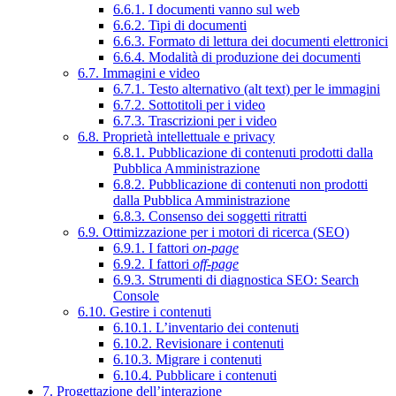
6.6.1. I documenti vanno sul web
6.6.2. Tipi di documenti
6.6.3. Formato di lettura dei documenti elettronici
6.6.4. Modalità di produzione dei documenti
6.7. Immagini e video
6.7.1. Testo alternativo (alt text) per le immagini
6.7.2. Sottotitoli per i video
6.7.3. Trascrizioni per i video
6.8. Proprietà intellettuale e privacy
6.8.1. Pubblicazione di contenuti prodotti dalla
Pubblica Amministrazione
6.8.2. Pubblicazione di contenuti non prodotti
dalla Pubblica Amministrazione
6.8.3. Consenso dei soggetti ritratti
6.9. Ottimizzazione per i motori di ricerca (SEO)
6.9.1. I fattori
on-page
6.9.2. I fattori
off-page
6.9.3. Strumenti di diagnostica SEO: Search
Console
6.10. Gestire i contenuti
6.10.1. L’inventario dei contenuti
6.10.2. Revisionare i contenuti
6.10.3. Migrare i contenuti
6.10.4. Pubblicare i contenuti
7. Progettazione dell’interazione