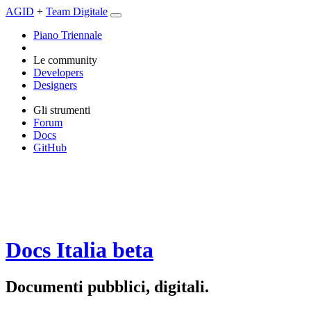
AGID
+
Team Digitale
Piano Triennale
Le community
Developers
Designers
Gli strumenti
Forum
Docs
GitHub
Docs Italia
beta
Documenti pubblici, digitali.