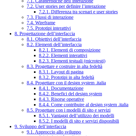
7.1. Caratteristiche dell’interazione
7.2. User stories per definire l’interazione
7.2.1. Differenza tra scenari e user stories
7.3. Flussi di interazione
7.4. Wireframe
7.5. Prototipi interattivi
8. Progettazione dell’interfaccia
8.1. Obiettivi dell’interfaccia
8.2. Elementi dell’interfaccia
8.2.1. Elementi di composizione
8.2.2. Elementi interattivi
8.2.3. Elementi testuali (microtesti)
8.3. Progettare e costruire in alta fedeltà
8.3.1. Layout di pagina
8.3.2. Prototipi in alta fedeltà
8.4. Progettare con il design system .italia
8.4.1. Documentazione
8.4.2. Benefici del design system
8.4.3. Risorse operative
8.4.4. Come contribuire al design system .italia
8.5. Progettare con i modelli di sito e servizi
8.5.1. Vantaggi dell’utilizzo dei modelli
8.5.2. I modelli di sito e servizi disponibili
9. Sviluppo dell’interfaccia
9.1. Approccio allo sviluppo