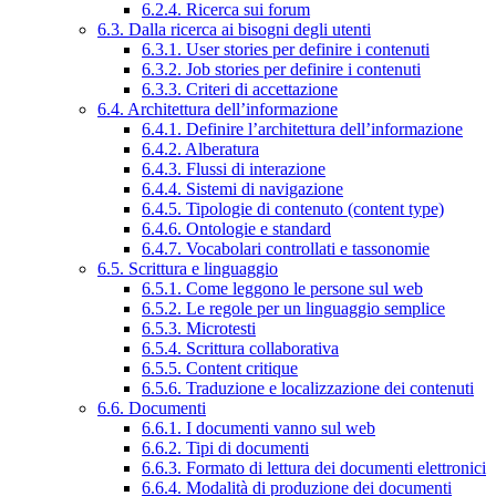
6.2.4. Ricerca sui forum
6.3. Dalla ricerca ai bisogni degli utenti
6.3.1. User stories per definire i contenuti
6.3.2. Job stories per definire i contenuti
6.3.3. Criteri di accettazione
6.4. Architettura dell’informazione
6.4.1. Definire l’architettura dell’informazione
6.4.2. Alberatura
6.4.3. Flussi di interazione
6.4.4. Sistemi di navigazione
6.4.5. Tipologie di contenuto (content type)
6.4.6. Ontologie e standard
6.4.7. Vocabolari controllati e tassonomie
6.5. Scrittura e linguaggio
6.5.1. Come leggono le persone sul web
6.5.2. Le regole per un linguaggio semplice
6.5.3. Microtesti
6.5.4. Scrittura collaborativa
6.5.5. Content critique
6.5.6. Traduzione e localizzazione dei contenuti
6.6. Documenti
6.6.1. I documenti vanno sul web
6.6.2. Tipi di documenti
6.6.3. Formato di lettura dei documenti elettronici
6.6.4. Modalità di produzione dei documenti