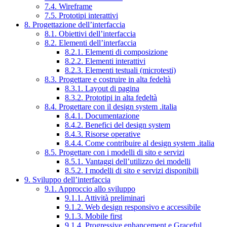
7.4. Wireframe
7.5. Prototipi interattivi
8. Progettazione dell’interfaccia
8.1. Obiettivi dell’interfaccia
8.2. Elementi dell’interfaccia
8.2.1. Elementi di composizione
8.2.2. Elementi interattivi
8.2.3. Elementi testuali (microtesti)
8.3. Progettare e costruire in alta fedeltà
8.3.1. Layout di pagina
8.3.2. Prototipi in alta fedeltà
8.4. Progettare con il design system .italia
8.4.1. Documentazione
8.4.2. Benefici del design system
8.4.3. Risorse operative
8.4.4. Come contribuire al design system .italia
8.5. Progettare con i modelli di sito e servizi
8.5.1. Vantaggi dell’utilizzo dei modelli
8.5.2. I modelli di sito e servizi disponibili
9. Sviluppo dell’interfaccia
9.1. Approccio allo sviluppo
9.1.1. Attività preliminari
9.1.2. Web design responsivo e accessibile
9.1.3. Mobile first
9.1.4. Progressive enhancement e Graceful