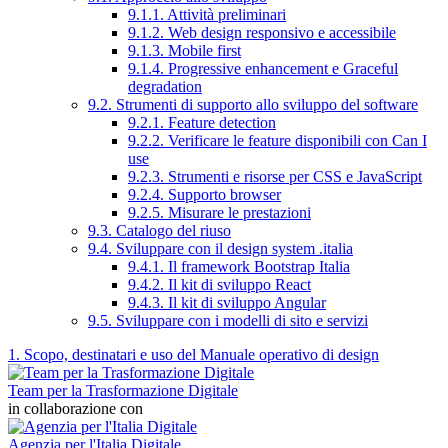
9.1.1. Attività preliminari
9.1.2. Web design responsivo e accessibile
9.1.3. Mobile first
9.1.4. Progressive enhancement e Graceful
degradation
9.2. Strumenti di supporto allo sviluppo del software
9.2.1. Feature detection
9.2.2. Verificare le feature disponibili con Can I
use
9.2.3. Strumenti e risorse per CSS e JavaScript
9.2.4. Supporto browser
9.2.5. Misurare le prestazioni
9.3. Catalogo del riuso
9.4. Sviluppare con il design system .italia
9.4.1. Il framework Bootstrap Italia
9.4.2. Il kit di sviluppo React
9.4.3. Il kit di sviluppo Angular
9.5. Sviluppare con i modelli di sito e servizi
1. Scopo, destinatari e uso del Manuale operativo di design
Team per la Trasformazione Digitale
in collaborazione con
Agenzia per l'Italia Digitale