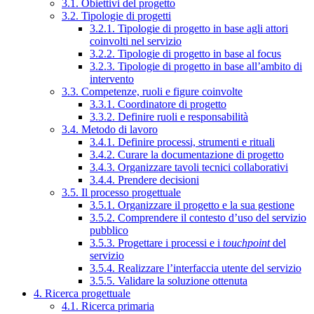
3.1. Obiettivi del progetto
3.2. Tipologie di progetti
3.2.1. Tipologie di progetto in base agli attori
coinvolti nel servizio
3.2.2. Tipologie di progetto in base al focus
3.2.3. Tipologie di progetto in base all’ambito di
intervento
3.3. Competenze, ruoli e figure coinvolte
3.3.1. Coordinatore di progetto
3.3.2. Definire ruoli e responsabilità
3.4. Metodo di lavoro
3.4.1. Definire processi, strumenti e rituali
3.4.2. Curare la documentazione di progetto
3.4.3. Organizzare tavoli tecnici collaborativi
3.4.4. Prendere decisioni
3.5. Il processo progettuale
3.5.1. Organizzare il progetto e la sua gestione
3.5.2. Comprendere il contesto d’uso del servizio
pubblico
3.5.3. Progettare i processi e i
touchpoint
del
servizio
3.5.4. Realizzare l’interfaccia utente del servizio
3.5.5. Validare la soluzione ottenuta
4. Ricerca progettuale
4.1. Ricerca primaria