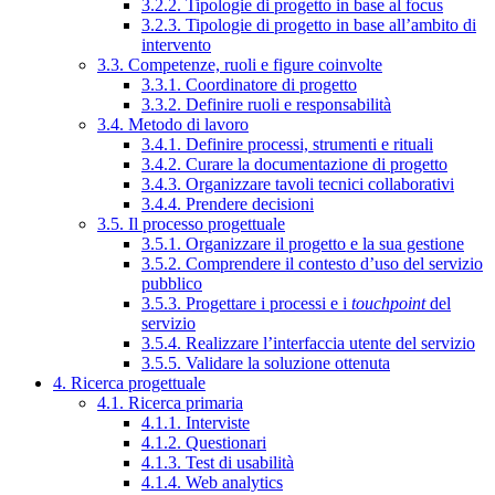
3.2.2. Tipologie di progetto in base al focus
3.2.3. Tipologie di progetto in base all’ambito di
intervento
3.3. Competenze, ruoli e figure coinvolte
3.3.1. Coordinatore di progetto
3.3.2. Definire ruoli e responsabilità
3.4. Metodo di lavoro
3.4.1. Definire processi, strumenti e rituali
3.4.2. Curare la documentazione di progetto
3.4.3. Organizzare tavoli tecnici collaborativi
3.4.4. Prendere decisioni
3.5. Il processo progettuale
3.5.1. Organizzare il progetto e la sua gestione
3.5.2. Comprendere il contesto d’uso del servizio
pubblico
3.5.3. Progettare i processi e i
touchpoint
del
servizio
3.5.4. Realizzare l’interfaccia utente del servizio
3.5.5. Validare la soluzione ottenuta
4. Ricerca progettuale
4.1. Ricerca primaria
4.1.1. Interviste
4.1.2. Questionari
4.1.3. Test di usabilità
4.1.4. Web analytics