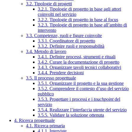
3.2. Tipologie di progetti
3.2.1. Tipologie di progetto in base agli attori
coinvolti nel servizio
3.2.2. Tipologie di progetto in base al focus
3.2.3. Tipologie di progetto in base all’ambito di
intervento
3.3. Competenze, ruoli e figure coinvolte
3.3.1. Coordinatore di progetto
3.3.2. Definire ruoli e responsabilità
3.4. Metodo di lavoro
3.4.1. Definire processi, strumenti e rituali
3.4.2. Curare la documentazione di progetto
3.4.3. Organizzare tavoli tecnici collaborativi
3.4.4. Prendere decisioni
3.5. Il processo progettuale
3.5.1. Organizzare il progetto e la sua gestione
3.5.2. Comprendere il contesto d’uso del servizio
pubblico
3.5.3. Progettare i processi e i
touchpoint
del
servizio
3.5.4. Realizzare l’interfaccia utente del servizio
3.5.5. Validare la soluzione ottenuta
4. Ricerca progettuale
4.1. Ricerca primaria
4.1.1. Interviste