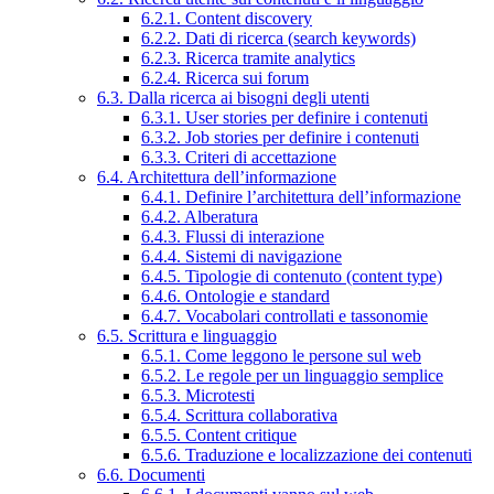
6.2.1. Content discovery
6.2.2. Dati di ricerca (search keywords)
6.2.3. Ricerca tramite analytics
6.2.4. Ricerca sui forum
6.3. Dalla ricerca ai bisogni degli utenti
6.3.1. User stories per definire i contenuti
6.3.2. Job stories per definire i contenuti
6.3.3. Criteri di accettazione
6.4. Architettura dell’informazione
6.4.1. Definire l’architettura dell’informazione
6.4.2. Alberatura
6.4.3. Flussi di interazione
6.4.4. Sistemi di navigazione
6.4.5. Tipologie di contenuto (content type)
6.4.6. Ontologie e standard
6.4.7. Vocabolari controllati e tassonomie
6.5. Scrittura e linguaggio
6.5.1. Come leggono le persone sul web
6.5.2. Le regole per un linguaggio semplice
6.5.3. Microtesti
6.5.4. Scrittura collaborativa
6.5.5. Content critique
6.5.6. Traduzione e localizzazione dei contenuti
6.6. Documenti