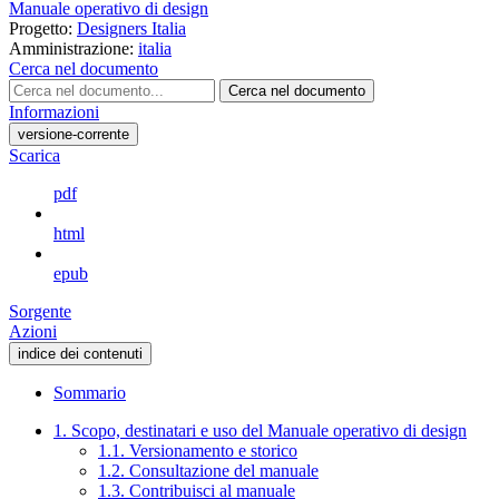
Manuale operativo di design
Progetto:
Designers Italia
Amministrazione:
italia
Cerca nel documento
Cerca nel documento
Informazioni
versione-corrente
Scarica
pdf
html
epub
Sorgente
Azioni
indice dei contenuti
Sommario
1. Scopo, destinatari e uso del Manuale operativo di design
1.1. Versionamento e storico
1.2. Consultazione del manuale
1.3. Contribuisci al manuale