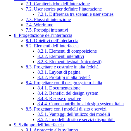
7.1. Caratteristiche dell’interazione
7.2. User stories per definire l’interazione
7.2.1. Differenza tra scenari e user stories
7.3. Flussi di interazione
7.4. Wireframe
7.5. Prototipi interattivi
8. Progettazione dell’interfaccia
8.1. Obiettivi dell’interfaccia
8.2. Elementi dell’interfaccia
8.2.1. Elementi di composizione
8.2.2. Elementi interattivi
8.2.3. Elementi testuali (microtesti)
8.3. Progettare e costruire in alta fedeltà
8.3.1. Layout di pagina
8.3.2. Prototipi in alta fedeltà
8.4. Progettare con il design system .italia
8.4.1. Documentazione
8.4.2. Benefici del design system
8.4.3. Risorse operative
8.4.4. Come contribuire al design system .italia
8.5. Progettare con i modelli di sito e servizi
8.5.1. Vantaggi dell’utilizzo dei modelli
8.5.2. I modelli di sito e servizi disponibili
9. Sviluppo dell’interfaccia
9.1. Approccio allo sviluppo