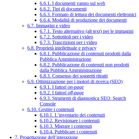
6.6.1. I documenti vanno sul web
6.6.2. Tipi di documenti
6.6.3. Formato di lettura dei documenti elettronici
6.6.4. Modalità di produzione dei documenti
6.7. Immagini e video
6.7.1. Testo alternativo (alt text) per le immagini
6.7.2. Sottotitoli per i video
6.7.3. Trascrizioni per i video
6.8. Proprietà intellettuale e privacy
6.8.1. Pubblicazione di contenuti prodotti dalla
Pubblica Amministrazione
6.8.2. Pubblicazione di contenuti non prodotti
dalla Pubblica Amministrazione
6.8.3. Consenso dei soggetti ritratti
6.9. Ottimizzazione per i motori di ricerca (SEO)
6.9.1. I fattori
on-page
6.9.2. I fattori
off-page
6.9.3. Strumenti di diagnostica SEO: Search
Console
6.10. Gestire i contenuti
6.10.1. L’inventario dei contenuti
6.10.2. Revisionare i contenuti
6.10.3. Migrare i contenuti
6.10.4. Pubblicare i contenuti
7. Progettazione dell’interazione