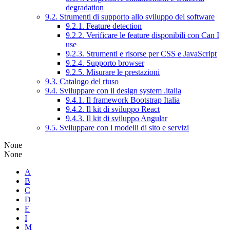
degradation
9.2. Strumenti di supporto allo sviluppo del software
9.2.1. Feature detection
9.2.2. Verificare le feature disponibili con Can I
use
9.2.3. Strumenti e risorse per CSS e JavaScript
9.2.4. Supporto browser
9.2.5. Misurare le prestazioni
9.3. Catalogo del riuso
9.4. Sviluppare con il design system .italia
9.4.1. Il framework Bootstrap Italia
9.4.2. Il kit di sviluppo React
9.4.3. Il kit di sviluppo Angular
9.5. Sviluppare con i modelli di sito e servizi
None
None
A
B
C
D
E
I
M