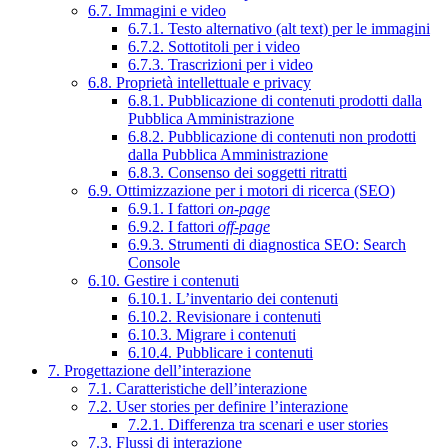
6.7. Immagini e video
6.7.1. Testo alternativo (alt text) per le immagini
6.7.2. Sottotitoli per i video
6.7.3. Trascrizioni per i video
6.8. Proprietà intellettuale e privacy
6.8.1. Pubblicazione di contenuti prodotti dalla
Pubblica Amministrazione
6.8.2. Pubblicazione di contenuti non prodotti
dalla Pubblica Amministrazione
6.8.3. Consenso dei soggetti ritratti
6.9. Ottimizzazione per i motori di ricerca (SEO)
6.9.1. I fattori
on-page
6.9.2. I fattori
off-page
6.9.3. Strumenti di diagnostica SEO: Search
Console
6.10. Gestire i contenuti
6.10.1. L’inventario dei contenuti
6.10.2. Revisionare i contenuti
6.10.3. Migrare i contenuti
6.10.4. Pubblicare i contenuti
7. Progettazione dell’interazione
7.1. Caratteristiche dell’interazione
7.2. User stories per definire l’interazione
7.2.1. Differenza tra scenari e user stories
7.3. Flussi di interazione