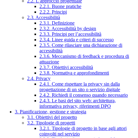
2.2. L’approccio progettuale
2.2.1. Buone pratiche
2.2.2. Principi
2.3. Accessibilità
2.3.1. Definizione
2.3.2. Accessibilità by design
2.3.3. Principi per l’accessibilità
2.3.4. Linee guida e criteri di successo
2.3.5. Come rilasciare una dichiarazione di
accessibilità
2.3.6. Meccanismo di feedback e procedura di
attuazione
2.3.7. Obiettivi accessibilità
2.3.8. Normativa e approfondimenti
2.4. Privacy
2.4.1. Come rispettare la privacy sin dalla
progettazione di un sito o servizio digitale
2.4.2. Richiedi il consenso quando necessario
2.4.3. Le basi del sito web: architettura,
informativa privacy, riferimenti DPO
3. Pianificazione, gestione e strategia
3.1. Obiettivi del progetto
3.2. Tipologie di progetti
3.2.1. Tipologie di progetto in base agli attori
coinvolti nel servizio