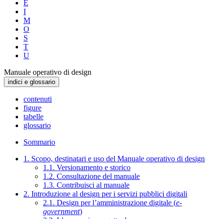
E
I
M
O
S
T
U
Manuale operativo di design
indici e glossario
contenuti
figure
tabelle
glossario
Sommario
1. Scopo, destinatari e uso del Manuale operativo di design
1.1. Versionamento e storico
1.2. Consultazione del manuale
1.3. Contribuisci al manuale
2. Introduzione al design per i servizi pubblici digitali
2.1. Design per l’amministrazione digitale (
e-
government
)