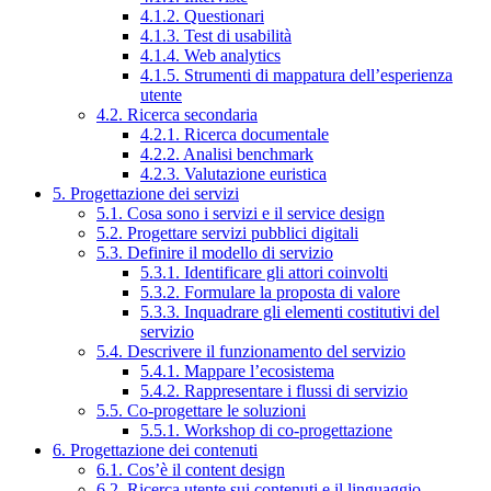
4.1.2. Questionari
4.1.3. Test di usabilità
4.1.4. Web analytics
4.1.5. Strumenti di mappatura dell’esperienza
utente
4.2. Ricerca secondaria
4.2.1. Ricerca documentale
4.2.2. Analisi benchmark
4.2.3. Valutazione euristica
5. Progettazione dei servizi
5.1. Cosa sono i servizi e il service design
5.2. Progettare servizi pubblici digitali
5.3. Definire il modello di servizio
5.3.1. Identificare gli attori coinvolti
5.3.2. Formulare la proposta di valore
5.3.3. Inquadrare gli elementi costitutivi del
servizio
5.4. Descrivere il funzionamento del servizio
5.4.1. Mappare l’ecosistema
5.4.2. Rappresentare i flussi di servizio
5.5. Co-progettare le soluzioni
5.5.1. Workshop di co-progettazione
6. Progettazione dei contenuti
6.1. Cos’è il content design
6.2. Ricerca utente sui contenuti e il linguaggio