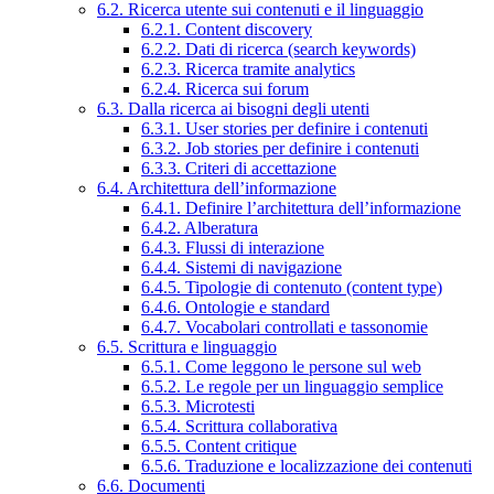
6.2. Ricerca utente sui contenuti e il linguaggio
6.2.1. Content discovery
6.2.2. Dati di ricerca (search keywords)
6.2.3. Ricerca tramite analytics
6.2.4. Ricerca sui forum
6.3. Dalla ricerca ai bisogni degli utenti
6.3.1. User stories per definire i contenuti
6.3.2. Job stories per definire i contenuti
6.3.3. Criteri di accettazione
6.4. Architettura dell’informazione
6.4.1. Definire l’architettura dell’informazione
6.4.2. Alberatura
6.4.3. Flussi di interazione
6.4.4. Sistemi di navigazione
6.4.5. Tipologie di contenuto (content type)
6.4.6. Ontologie e standard
6.4.7. Vocabolari controllati e tassonomie
6.5. Scrittura e linguaggio
6.5.1. Come leggono le persone sul web
6.5.2. Le regole per un linguaggio semplice
6.5.3. Microtesti
6.5.4. Scrittura collaborativa
6.5.5. Content critique
6.5.6. Traduzione e localizzazione dei contenuti
6.6. Documenti