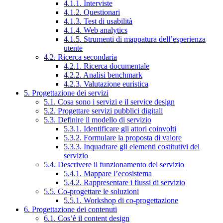
4.1.1. Interviste
4.1.2. Questionari
4.1.3. Test di usabilità
4.1.4. Web analytics
4.1.5. Strumenti di mappatura dell’esperienza
utente
4.2. Ricerca secondaria
4.2.1. Ricerca documentale
4.2.2. Analisi benchmark
4.2.3. Valutazione euristica
5. Progettazione dei servizi
5.1. Cosa sono i servizi e il service design
5.2. Progettare servizi pubblici digitali
5.3. Definire il modello di servizio
5.3.1. Identificare gli attori coinvolti
5.3.2. Formulare la proposta di valore
5.3.3. Inquadrare gli elementi costitutivi del
servizio
5.4. Descrivere il funzionamento del servizio
5.4.1. Mappare l’ecosistema
5.4.2. Rappresentare i flussi di servizio
5.5. Co-progettare le soluzioni
5.5.1. Workshop di co-progettazione
6. Progettazione dei contenuti
6.1. Cos’è il content design