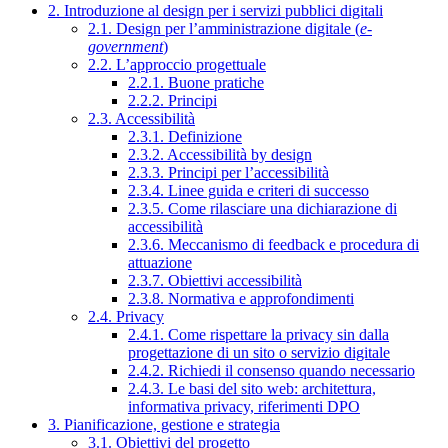
2. Introduzione al design per i servizi pubblici digitali
2.1. Design per l’amministrazione digitale (
e-
government
)
2.2. L’approccio progettuale
2.2.1. Buone pratiche
2.2.2. Principi
2.3. Accessibilità
2.3.1. Definizione
2.3.2. Accessibilità by design
2.3.3. Principi per l’accessibilità
2.3.4. Linee guida e criteri di successo
2.3.5. Come rilasciare una dichiarazione di
accessibilità
2.3.6. Meccanismo di feedback e procedura di
attuazione
2.3.7. Obiettivi accessibilità
2.3.8. Normativa e approfondimenti
2.4. Privacy
2.4.1. Come rispettare la privacy sin dalla
progettazione di un sito o servizio digitale
2.4.2. Richiedi il consenso quando necessario
2.4.3. Le basi del sito web: architettura,
informativa privacy, riferimenti DPO
3. Pianificazione, gestione e strategia
3.1. Obiettivi del progetto