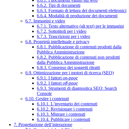
6.6.1. I documenti vanno sul web
6.6.2. Tipi di documenti
6.6.3. Formato di lettura dei documenti elettronici
6.6.4. Modalità di produzione dei documenti
6.7. Immagini e video
6.7.1. Testo alternativo (alt text) per le immagini
6.7.2. Sottotitoli per i video
6.7.3. Trascrizioni per i video
6.8. Proprietà intellettuale e privacy
6.8.1. Pubblicazione di contenuti prodotti dalla
Pubblica Amministrazione
6.8.2. Pubblicazione di contenuti non prodotti
dalla Pubblica Amministrazione
6.8.3. Consenso dei soggetti ritratti
6.9. Ottimizzazione per i motori di ricerca (SEO)
6.9.1. I fattori
on-page
6.9.2. I fattori
off-page
6.9.3. Strumenti di diagnostica SEO: Search
Console
6.10. Gestire i contenuti
6.10.1. L’inventario dei contenuti
6.10.2. Revisionare i contenuti
6.10.3. Migrare i contenuti
6.10.4. Pubblicare i contenuti
7. Progettazione dell’interazione