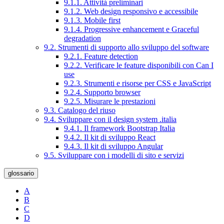
9.1.1. Attività preliminari
9.1.2. Web design responsivo e accessibile
9.1.3. Mobile first
9.1.4. Progressive enhancement e Graceful
degradation
9.2. Strumenti di supporto allo sviluppo del software
9.2.1. Feature detection
9.2.2. Verificare le feature disponibili con Can I
use
9.2.3. Strumenti e risorse per CSS e JavaScript
9.2.4. Supporto browser
9.2.5. Misurare le prestazioni
9.3. Catalogo del riuso
9.4. Sviluppare con il design system .italia
9.4.1. Il framework Bootstrap Italia
9.4.2. Il kit di sviluppo React
9.4.3. Il kit di sviluppo Angular
9.5. Sviluppare con i modelli di sito e servizi
glossario
A
B
C
D