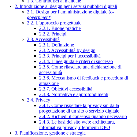
1.3. Contribuisci al manuale
2. Introduzione al design per i servizi pubblici digitali
2.1. Design per l’amministrazione digitale (
e-
government
)
2.2. L’approccio progettuale
2.2.1. Buone pratiche
2.2.2. Principi
2.3. Accessibilità
2.3.1. Definizione
2.3.2. Accessibilità by design
2.3.3. Principi per l’accessibilità
2.3.4. Linee guida e criteri di successo
2.3.5. Come rilasciare una dichiarazione di
accessibilità
2.3.6. Meccanismo di feedback e procedura di
attuazione
2.3.7. Obiettivi accessibilità
2.3.8. Normativa e approfondimenti
2.4. Privacy
2.4.1. Come rispettare la privacy sin dalla
progettazione di un sito o servizio digitale
2.4.2. Richiedi il consenso quando necessario
2.4.3. Le basi del sito web: architettura,
informativa privacy, riferimenti DPO
3. Pianificazione, gestione e strategia