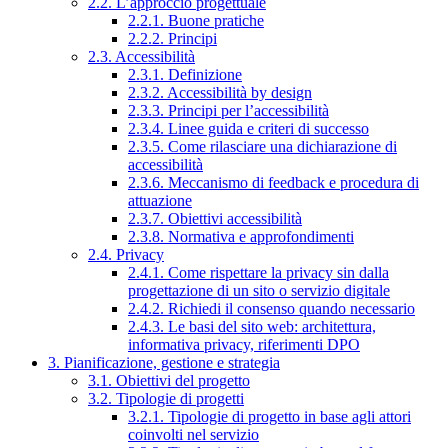
2.2. L’approccio progettuale
2.2.1. Buone pratiche
2.2.2. Principi
2.3. Accessibilità
2.3.1. Definizione
2.3.2. Accessibilità by design
2.3.3. Principi per l’accessibilità
2.3.4. Linee guida e criteri di successo
2.3.5. Come rilasciare una dichiarazione di
accessibilità
2.3.6. Meccanismo di feedback e procedura di
attuazione
2.3.7. Obiettivi accessibilità
2.3.8. Normativa e approfondimenti
2.4. Privacy
2.4.1. Come rispettare la privacy sin dalla
progettazione di un sito o servizio digitale
2.4.2. Richiedi il consenso quando necessario
2.4.3. Le basi del sito web: architettura,
informativa privacy, riferimenti DPO
3. Pianificazione, gestione e strategia
3.1. Obiettivi del progetto
3.2. Tipologie di progetti
3.2.1. Tipologie di progetto in base agli attori
coinvolti nel servizio