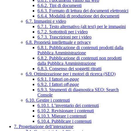
6.6.1. I documenti vanno sul web
6.6.2. Tipi di documenti
6.6.3. Formato di lettura dei documenti elettronici
6.6.4. Modalità di produzione dei documenti
6.7. Immagini e video
6.7.1. Testo alternativo (alt text) per le immagini
6.7.2. Sottotitoli per i video
6.7.3. Trascrizioni per i video
6.8. Proprietà intellettuale e privacy
6.8.1. Pubblicazione di contenuti prodotti dalla
Pubblica Amministrazione
6.8.2. Pubblicazione di contenuti non prodotti
dalla Pubblica Amministrazione
6.8.3. Consenso dei soggetti ritratti
6.9. Ottimizzazione per i motori di ricerca (SEO)
6.9.1. I fattori
on-page
6.9.2. I fattori
off-page
6.9.3. Strumenti di diagnostica SEO: Search
Console
6.10. Gestire i contenuti
6.10.1. L’inventario dei contenuti
6.10.2. Revisionare i contenuti
6.10.3. Migrare i contenuti
6.10.4. Pubblicare i contenuti
7. Progettazione dell’interazione