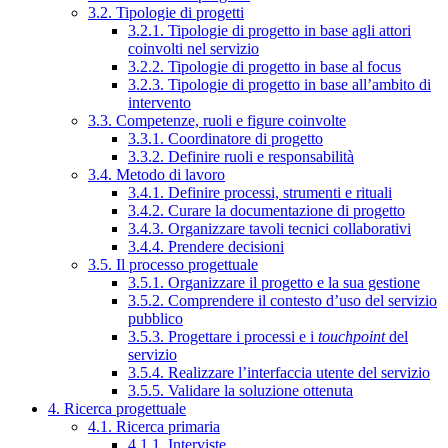
3.2. Tipologie di progetti
3.2.1. Tipologie di progetto in base agli attori
coinvolti nel servizio
3.2.2. Tipologie di progetto in base al focus
3.2.3. Tipologie di progetto in base all’ambito di
intervento
3.3. Competenze, ruoli e figure coinvolte
3.3.1. Coordinatore di progetto
3.3.2. Definire ruoli e responsabilità
3.4. Metodo di lavoro
3.4.1. Definire processi, strumenti e rituali
3.4.2. Curare la documentazione di progetto
3.4.3. Organizzare tavoli tecnici collaborativi
3.4.4. Prendere decisioni
3.5. Il processo progettuale
3.5.1. Organizzare il progetto e la sua gestione
3.5.2. Comprendere il contesto d’uso del servizio
pubblico
3.5.3. Progettare i processi e i
touchpoint
del
servizio
3.5.4. Realizzare l’interfaccia utente del servizio
3.5.5. Validare la soluzione ottenuta
4. Ricerca progettuale
4.1. Ricerca primaria
4.1.1. Interviste