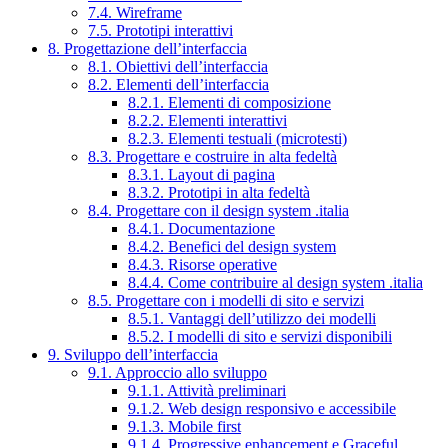
7.4. Wireframe
7.5. Prototipi interattivi
8. Progettazione dell’interfaccia
8.1. Obiettivi dell’interfaccia
8.2. Elementi dell’interfaccia
8.2.1. Elementi di composizione
8.2.2. Elementi interattivi
8.2.3. Elementi testuali (microtesti)
8.3. Progettare e costruire in alta fedeltà
8.3.1. Layout di pagina
8.3.2. Prototipi in alta fedeltà
8.4. Progettare con il design system .italia
8.4.1. Documentazione
8.4.2. Benefici del design system
8.4.3. Risorse operative
8.4.4. Come contribuire al design system .italia
8.5. Progettare con i modelli di sito e servizi
8.5.1. Vantaggi dell’utilizzo dei modelli
8.5.2. I modelli di sito e servizi disponibili
9. Sviluppo dell’interfaccia
9.1. Approccio allo sviluppo
9.1.1. Attività preliminari
9.1.2. Web design responsivo e accessibile
9.1.3. Mobile first
9.1.4. Progressive enhancement e Graceful