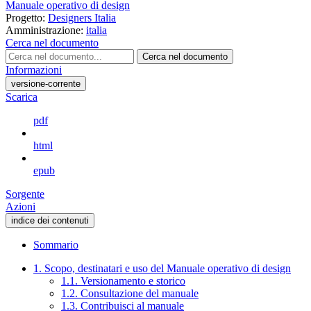
Manuale operativo di design
Progetto:
Designers Italia
Amministrazione:
italia
Cerca nel documento
Cerca nel documento
Informazioni
versione-corrente
Scarica
pdf
html
epub
Sorgente
Azioni
indice dei contenuti
Sommario
1. Scopo, destinatari e uso del Manuale operativo di design
1.1. Versionamento e storico
1.2. Consultazione del manuale
1.3. Contribuisci al manuale