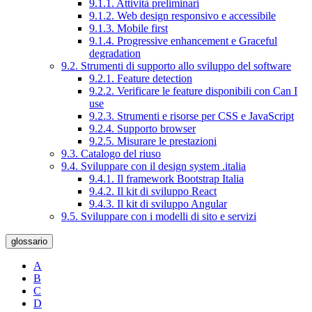
9.1.1. Attività preliminari
9.1.2. Web design responsivo e accessibile
9.1.3. Mobile first
9.1.4. Progressive enhancement e Graceful
degradation
9.2. Strumenti di supporto allo sviluppo del software
9.2.1. Feature detection
9.2.2. Verificare le feature disponibili con Can I
use
9.2.3. Strumenti e risorse per CSS e JavaScript
9.2.4. Supporto browser
9.2.5. Misurare le prestazioni
9.3. Catalogo del riuso
9.4. Sviluppare con il design system .italia
9.4.1. Il framework Bootstrap Italia
9.4.2. Il kit di sviluppo React
9.4.3. Il kit di sviluppo Angular
9.5. Sviluppare con i modelli di sito e servizi
glossario
A
B
C
D