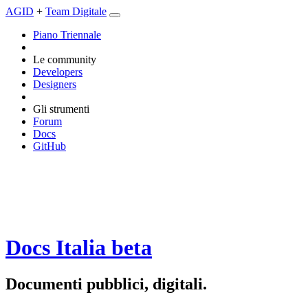
AGID
+
Team Digitale
Piano Triennale
Le community
Developers
Designers
Gli strumenti
Forum
Docs
GitHub
Docs Italia
beta
Documenti pubblici, digitali.