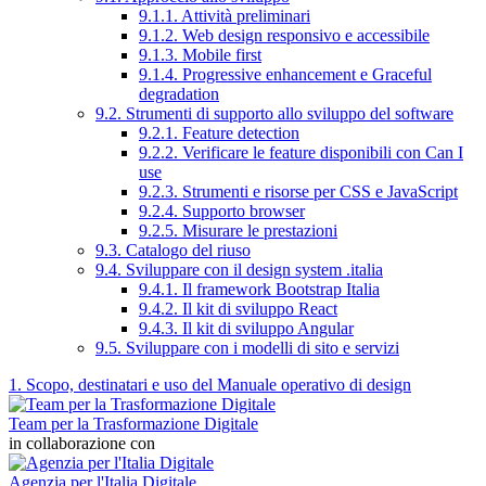
9.1.1. Attività preliminari
9.1.2. Web design responsivo e accessibile
9.1.3. Mobile first
9.1.4. Progressive enhancement e Graceful
degradation
9.2. Strumenti di supporto allo sviluppo del software
9.2.1. Feature detection
9.2.2. Verificare le feature disponibili con Can I
use
9.2.3. Strumenti e risorse per CSS e JavaScript
9.2.4. Supporto browser
9.2.5. Misurare le prestazioni
9.3. Catalogo del riuso
9.4. Sviluppare con il design system .italia
9.4.1. Il framework Bootstrap Italia
9.4.2. Il kit di sviluppo React
9.4.3. Il kit di sviluppo Angular
9.5. Sviluppare con i modelli di sito e servizi
1. Scopo, destinatari e uso del Manuale operativo di design
Team per la Trasformazione Digitale
in collaborazione con
Agenzia per l'Italia Digitale