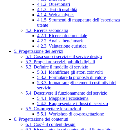
4.1.2. Questionari
4.1.3. Test di usabilità
4.1.4. Web analytics
4.1.5. Strumenti di mappatura dell’esperienza
utente
4.2. Ricerca secondaria
4.2.1. Ricerca documentale
4.2.2. Analisi benchmark
4.2.3. Valutazione euristica
5. Progettazione dei servizi
5.1. Cosa sono i servizi e il service design
5.2. Progettare servizi pubblici digitali
5.3. Definire il modello di servizio
5.3.1. Identificare gli attori coinvolti
5.3.2. Formulare la proposta di valore
5.3.3. Inquadrare gli elementi costitutivi del
servizio
5.4. Descrivere il funzionamento del servizio
5.4.1. Mappare l’ecosistema
5.4.2. Rappresentare i flussi di servizio
5.5. Co-progettare le soluzioni
5.5.1. Workshop di co-progettazione
6. Progettazione dei contenuti
6.1. Cos’è il content design
6.2. Ricerca utente sui contenuti e il linguaggio