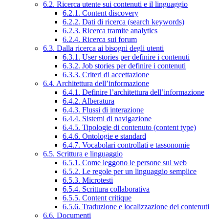
6.2. Ricerca utente sui contenuti e il linguaggio
6.2.1. Content discovery
6.2.2. Dati di ricerca (search keywords)
6.2.3. Ricerca tramite analytics
6.2.4. Ricerca sui forum
6.3. Dalla ricerca ai bisogni degli utenti
6.3.1. User stories per definire i contenuti
6.3.2. Job stories per definire i contenuti
6.3.3. Criteri di accettazione
6.4. Architettura dell’informazione
6.4.1. Definire l’architettura dell’informazione
6.4.2. Alberatura
6.4.3. Flussi di interazione
6.4.4. Sistemi di navigazione
6.4.5. Tipologie di contenuto (content type)
6.4.6. Ontologie e standard
6.4.7. Vocabolari controllati e tassonomie
6.5. Scrittura e linguaggio
6.5.1. Come leggono le persone sul web
6.5.2. Le regole per un linguaggio semplice
6.5.3. Microtesti
6.5.4. Scrittura collaborativa
6.5.5. Content critique
6.5.6. Traduzione e localizzazione dei contenuti
6.6. Documenti