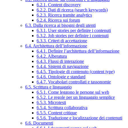
6.2.1. Content discovery
6.2.2. Dati di ricerca (search keywords)
6.2.3. Ricerca tramite analytics
6.2.4. Ricerca sui forum
6.3. Dalla ricerca ai bisogni degli utenti
6.3.1. User stories per definire i contenuti
6.3.2. Job stories per definire i contenuti
6.3.3. Criteri di accettazione
6.4. Architettura dell’informazione
6.4.1. Definire l’architettura dell’informazione
6.4.2. Alberatura
6.4.3. Flussi di interazione
6.4.4. Sistemi di navigazione
6.4.5. Tipologie di contenuto (content type)
6.4.6. Ontologie e standard
6.4.7. Vocabolari controllati e tassonomie
6.5. Scrittura e linguaggio
6.5.1. Come leggono le persone sul web
6.5.2. Le regole per un linguaggio semplice
6.5.3. Microtesti
6.5.4. Scrittura collaborativa
6.5.5. Content critique
6.5.6. Traduzione e localizzazione dei contenuti
6.6. Documenti