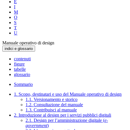
E
I
M
O
S
T
U
Manuale operativo di design
indici e glossario
contenuti
figure
tabelle
glossario
Sommario
1. Scopo, destinatari e uso del Manuale operativo di design
1.1. Versionamento e storico
1.2. Consultazione del manuale
1.3. Contribuisci al manuale
2. Introduzione al design per i servizi pubblici digitali
2.1. Design per l’amministrazione digitale (
e-
government
)