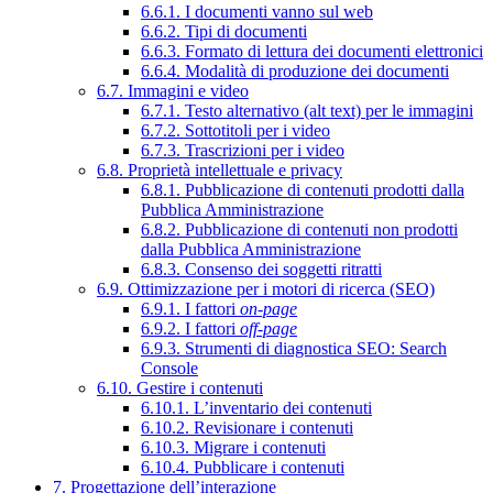
6.6.1. I documenti vanno sul web
6.6.2. Tipi di documenti
6.6.3. Formato di lettura dei documenti elettronici
6.6.4. Modalità di produzione dei documenti
6.7. Immagini e video
6.7.1. Testo alternativo (alt text) per le immagini
6.7.2. Sottotitoli per i video
6.7.3. Trascrizioni per i video
6.8. Proprietà intellettuale e privacy
6.8.1. Pubblicazione di contenuti prodotti dalla
Pubblica Amministrazione
6.8.2. Pubblicazione di contenuti non prodotti
dalla Pubblica Amministrazione
6.8.3. Consenso dei soggetti ritratti
6.9. Ottimizzazione per i motori di ricerca (SEO)
6.9.1. I fattori
on-page
6.9.2. I fattori
off-page
6.9.3. Strumenti di diagnostica SEO: Search
Console
6.10. Gestire i contenuti
6.10.1. L’inventario dei contenuti
6.10.2. Revisionare i contenuti
6.10.3. Migrare i contenuti
6.10.4. Pubblicare i contenuti
7. Progettazione dell’interazione