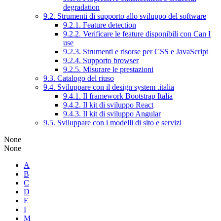
degradation
9.2. Strumenti di supporto allo sviluppo del software
9.2.1. Feature detection
9.2.2. Verificare le feature disponibili con Can I
use
9.2.3. Strumenti e risorse per CSS e JavaScript
9.2.4. Supporto browser
9.2.5. Misurare le prestazioni
9.3. Catalogo del riuso
9.4. Sviluppare con il design system .italia
9.4.1. Il framework Bootstrap Italia
9.4.2. Il kit di sviluppo React
9.4.3. Il kit di sviluppo Angular
9.5. Sviluppare con i modelli di sito e servizi
None
None
A
B
C
D
E
I
M