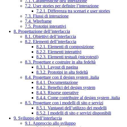
7.1. Caratteristiche dell’interazione
7.2. User stories per definire l’interazione
7.2.1. Differenza tra scenari e user stories
7.3. Flussi di interazione
7.4. Wireframe
7.5. Prototipi interattivi
8. Progettazione dell’interfaccia
8.1. Obiettivi dell’interfaccia
8.2. Elementi dell’interfaccia
8.2.1. Elementi di composizione
8.2.2. Elementi interattivi
8.2.3. Elementi testuali (microtesti)
8.3. Progettare e costruire in alta fedeltà
8.3.1. Layout di pagina
8.3.2. Prototipi in alta fedeltà
8.4. Progettare con il design system .italia
8.4.1. Documentazione
8.4.2. Benefici del design system
8.4.3. Risorse operative
8.4.4. Come contribuire al design system .italia
8.5. Progettare con i modelli di sito e servizi
8.5.1. Vantaggi dell’utilizzo dei modelli
8.5.2. I modelli di sito e servizi disponibili
9. Sviluppo dell’interfaccia
9.1. Approccio allo sviluppo