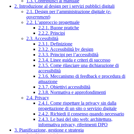
1.3. Contribuisci al manuale
2. Introduzione al design per i servizi pubblici digitali
2.1. Design per l’amministrazione digitale (
e-
government
)
2.2. L’approccio progettuale
2.2.1. Buone pratiche
2.2.2. Principi
2.3. Accessibilità
2.3.1. Definizione
2.3.2. Accessibilità by design
2.3.3. Principi per l’accessibilità
2.3.4. Linee guida e criteri di successo
2.3.5. Come rilasciare una dichiarazione di
accessibilità
2.3.6. Meccanismo di feedback e procedura di
attuazione
2.3.7. Obiettivi accessibilità
2.3.8. Normativa e approfondimenti
2.4. Privacy
2.4.1. Come rispettare la privacy sin dalla
progettazione di un sito o servizio digitale
2.4.2. Richiedi il consenso quando necessario
2.4.3. Le basi del sito web: architettura,
informativa privacy, riferimenti DPO
3. Pianificazione, gestione e strategia