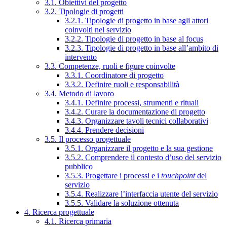
3.1. Obiettivi del progetto
3.2. Tipologie di progetti
3.2.1. Tipologie di progetto in base agli attori
coinvolti nel servizio
3.2.2. Tipologie di progetto in base al focus
3.2.3. Tipologie di progetto in base all’ambito di
intervento
3.3. Competenze, ruoli e figure coinvolte
3.3.1. Coordinatore di progetto
3.3.2. Definire ruoli e responsabilità
3.4. Metodo di lavoro
3.4.1. Definire processi, strumenti e rituali
3.4.2. Curare la documentazione di progetto
3.4.3. Organizzare tavoli tecnici collaborativi
3.4.4. Prendere decisioni
3.5. Il processo progettuale
3.5.1. Organizzare il progetto e la sua gestione
3.5.2. Comprendere il contesto d’uso del servizio
pubblico
3.5.3. Progettare i processi e i
touchpoint
del
servizio
3.5.4. Realizzare l’interfaccia utente del servizio
3.5.5. Validare la soluzione ottenuta
4. Ricerca progettuale
4.1. Ricerca primaria