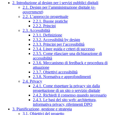
2. Introduzione al design per i servizi pubblici digitali
2.1. Design per l’amministrazione digitale (
e-
government
)
2.2. L’approccio progettuale
2.2.1. Buone pratiche
2.2.2. Principi
2.3. Accessibilità
2.3.1. Definizione
2.3.2. Accessibilità by design
2.3.3. Principi per l’accessibilità
2.3.4. Linee guida e criteri di successo
2.3.5. Come rilasciare una dichiarazione di
accessibilità
2.3.6. Meccanismo di feedback e procedura di
attuazione
2.3.7. Obiettivi accessibilità
2.3.8. Normativa e approfondimenti
2.4. Privacy
2.4.1. Come rispettare la privacy sin dalla
progettazione di un sito o servizio digitale
2.4.2. Richiedi il consenso quando necessario
2.4.3. Le basi del sito web: architettura,
informativa privacy, riferimenti DPO
3. Pianificazione, gestione e strategia
3.1. Obiettivi del progetto