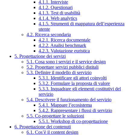
4.1.1. Interviste
4.1.2. Questionari
4.1.3. Test di usabilità
4.1.4. Web analytics
4.1.5. Strumenti di mappatura dell’esperienza
utente
4.2. Ricerca secondaria
4.2.1. Ricerca documentale
4.2.2. Analisi benchmark
4.2.3. Valutazione euristica
5. Progettazione dei servizi
5.1. Cosa sono i servizi e il service design
5.2. Progettare servizi pubblici digitali
5.3. Definire il modello di servizio
5.3.1. Identificare gli attori coinvolti
5.3.2. Formulare la proposta di valore
5.3.3. Inquadrare gli elementi costitutivi del
servizio
5.4. Descrivere il funzionamento del servizio
5.4.1. Mappare l’ecosistema
5.4.2. Rappresentare i flussi di servizio
5.5. Co-progettare le soluzioni
5.5.1. Workshop di co-progettazione
6. Progettazione dei contenuti
6.1. Cos’è il content design