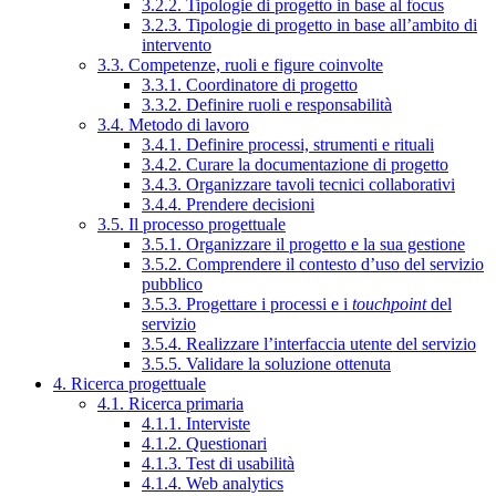
3.2.2. Tipologie di progetto in base al focus
3.2.3. Tipologie di progetto in base all’ambito di
intervento
3.3. Competenze, ruoli e figure coinvolte
3.3.1. Coordinatore di progetto
3.3.2. Definire ruoli e responsabilità
3.4. Metodo di lavoro
3.4.1. Definire processi, strumenti e rituali
3.4.2. Curare la documentazione di progetto
3.4.3. Organizzare tavoli tecnici collaborativi
3.4.4. Prendere decisioni
3.5. Il processo progettuale
3.5.1. Organizzare il progetto e la sua gestione
3.5.2. Comprendere il contesto d’uso del servizio
pubblico
3.5.3. Progettare i processi e i
touchpoint
del
servizio
3.5.4. Realizzare l’interfaccia utente del servizio
3.5.5. Validare la soluzione ottenuta
4. Ricerca progettuale
4.1. Ricerca primaria
4.1.1. Interviste
4.1.2. Questionari
4.1.3. Test di usabilità
4.1.4. Web analytics