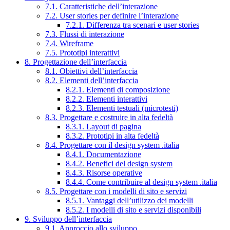
7.1. Caratteristiche dell’interazione
7.2. User stories per definire l’interazione
7.2.1. Differenza tra scenari e user stories
7.3. Flussi di interazione
7.4. Wireframe
7.5. Prototipi interattivi
8. Progettazione dell’interfaccia
8.1. Obiettivi dell’interfaccia
8.2. Elementi dell’interfaccia
8.2.1. Elementi di composizione
8.2.2. Elementi interattivi
8.2.3. Elementi testuali (microtesti)
8.3. Progettare e costruire in alta fedeltà
8.3.1. Layout di pagina
8.3.2. Prototipi in alta fedeltà
8.4. Progettare con il design system .italia
8.4.1. Documentazione
8.4.2. Benefici del design system
8.4.3. Risorse operative
8.4.4. Come contribuire al design system .italia
8.5. Progettare con i modelli di sito e servizi
8.5.1. Vantaggi dell’utilizzo dei modelli
8.5.2. I modelli di sito e servizi disponibili
9. Sviluppo dell’interfaccia
9.1. Approccio allo sviluppo