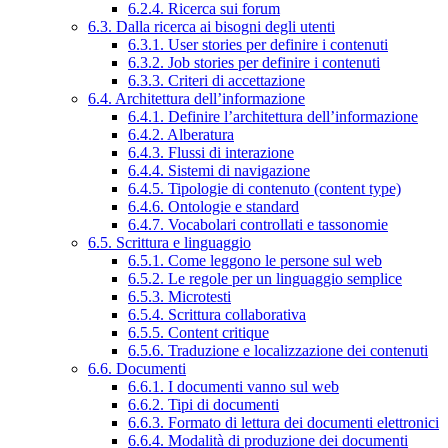
6.2.4. Ricerca sui forum
6.3. Dalla ricerca ai bisogni degli utenti
6.3.1. User stories per definire i contenuti
6.3.2. Job stories per definire i contenuti
6.3.3. Criteri di accettazione
6.4. Architettura dell’informazione
6.4.1. Definire l’architettura dell’informazione
6.4.2. Alberatura
6.4.3. Flussi di interazione
6.4.4. Sistemi di navigazione
6.4.5. Tipologie di contenuto (content type)
6.4.6. Ontologie e standard
6.4.7. Vocabolari controllati e tassonomie
6.5. Scrittura e linguaggio
6.5.1. Come leggono le persone sul web
6.5.2. Le regole per un linguaggio semplice
6.5.3. Microtesti
6.5.4. Scrittura collaborativa
6.5.5. Content critique
6.5.6. Traduzione e localizzazione dei contenuti
6.6. Documenti
6.6.1. I documenti vanno sul web
6.6.2. Tipi di documenti
6.6.3. Formato di lettura dei documenti elettronici
6.6.4. Modalità di produzione dei documenti