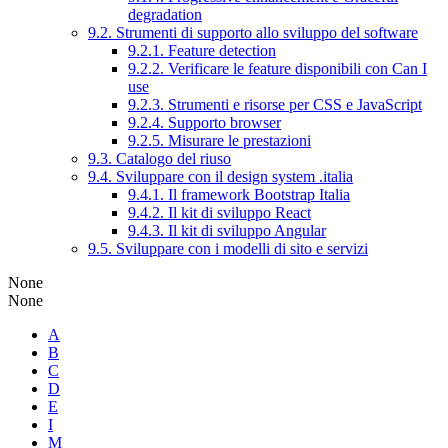
degradation
9.2. Strumenti di supporto allo sviluppo del software
9.2.1. Feature detection
9.2.2. Verificare le feature disponibili con Can I
use
9.2.3. Strumenti e risorse per CSS e JavaScript
9.2.4. Supporto browser
9.2.5. Misurare le prestazioni
9.3. Catalogo del riuso
9.4. Sviluppare con il design system .italia
9.4.1. Il framework Bootstrap Italia
9.4.2. Il kit di sviluppo React
9.4.3. Il kit di sviluppo Angular
9.5. Sviluppare con i modelli di sito e servizi
None
None
A
B
C
D
E
I
M