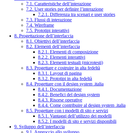
7.1. Caratteristiche dell’interazione
7.2. User stories per definire l’interazione
7.2.1. Differenza tra scenari e user stories
7.3. Flussi di interazione
7.4. Wireframe
7.5. Prototipi interattivi
8. Progettazione dell’interfaccia
8.1. Obiettivi dell’interfaccia
8.2. Elementi dell’interfaccia
8.2.1. Elementi di composizione
8.2.2. Elementi interattivi
8.2.3. Elementi testuali (microtesti)
8.3. Progettare e costruire in alta fedeltà
8.3.1. Layout di pagina
8.3.2. Prototipi in alta fedeltà
8.4. Progettare con il design system .italia
8.4.1. Documentazione
8.4.2. Benefici del design system
8.4.3. Risorse operative
8.4.4. Come contribuire al design system .italia
8.5. Progettare con i modelli di sito e servizi
8.5.1. Vantaggi dell’utilizzo dei modelli
8.5.2. I modelli di sito e servizi disponibili
9. Sviluppo dell’interfaccia
9.1. Approccio allo sviluppo