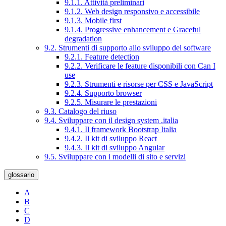
9.1.1. Attività preliminari
9.1.2. Web design responsivo e accessibile
9.1.3. Mobile first
9.1.4. Progressive enhancement e Graceful
degradation
9.2. Strumenti di supporto allo sviluppo del software
9.2.1. Feature detection
9.2.2. Verificare le feature disponibili con Can I
use
9.2.3. Strumenti e risorse per CSS e JavaScript
9.2.4. Supporto browser
9.2.5. Misurare le prestazioni
9.3. Catalogo del riuso
9.4. Sviluppare con il design system .italia
9.4.1. Il framework Bootstrap Italia
9.4.2. Il kit di sviluppo React
9.4.3. Il kit di sviluppo Angular
9.5. Sviluppare con i modelli di sito e servizi
glossario
A
B
C
D