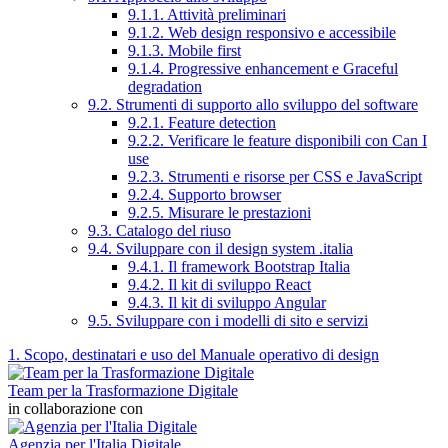
9.1.1. Attività preliminari
9.1.2. Web design responsivo e accessibile
9.1.3. Mobile first
9.1.4. Progressive enhancement e Graceful
degradation
9.2. Strumenti di supporto allo sviluppo del software
9.2.1. Feature detection
9.2.2. Verificare le feature disponibili con Can I
use
9.2.3. Strumenti e risorse per CSS e JavaScript
9.2.4. Supporto browser
9.2.5. Misurare le prestazioni
9.3. Catalogo del riuso
9.4. Sviluppare con il design system .italia
9.4.1. Il framework Bootstrap Italia
9.4.2. Il kit di sviluppo React
9.4.3. Il kit di sviluppo Angular
9.5. Sviluppare con i modelli di sito e servizi
1. Scopo, destinatari e uso del Manuale operativo di design
Team per la Trasformazione Digitale
in collaborazione con
Agenzia per l'Italia Digitale