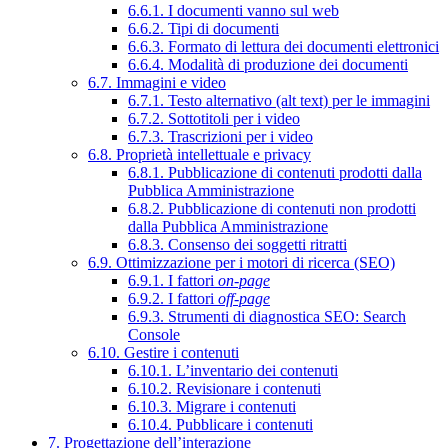
6.6.1. I documenti vanno sul web
6.6.2. Tipi di documenti
6.6.3. Formato di lettura dei documenti elettronici
6.6.4. Modalità di produzione dei documenti
6.7. Immagini e video
6.7.1. Testo alternativo (alt text) per le immagini
6.7.2. Sottotitoli per i video
6.7.3. Trascrizioni per i video
6.8. Proprietà intellettuale e privacy
6.8.1. Pubblicazione di contenuti prodotti dalla
Pubblica Amministrazione
6.8.2. Pubblicazione di contenuti non prodotti
dalla Pubblica Amministrazione
6.8.3. Consenso dei soggetti ritratti
6.9. Ottimizzazione per i motori di ricerca (SEO)
6.9.1. I fattori
on-page
6.9.2. I fattori
off-page
6.9.3. Strumenti di diagnostica SEO: Search
Console
6.10. Gestire i contenuti
6.10.1. L’inventario dei contenuti
6.10.2. Revisionare i contenuti
6.10.3. Migrare i contenuti
6.10.4. Pubblicare i contenuti
7. Progettazione dell’interazione