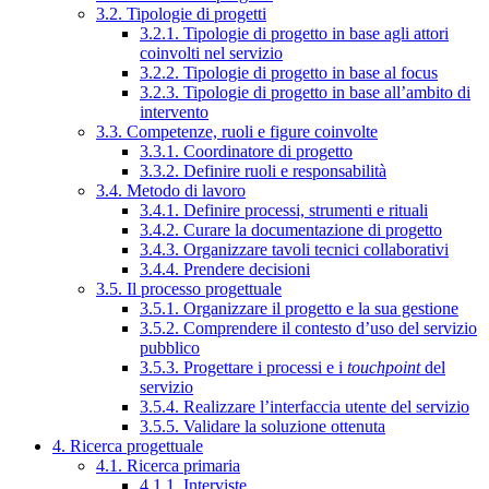
3.2. Tipologie di progetti
3.2.1. Tipologie di progetto in base agli attori
coinvolti nel servizio
3.2.2. Tipologie di progetto in base al focus
3.2.3. Tipologie di progetto in base all’ambito di
intervento
3.3. Competenze, ruoli e figure coinvolte
3.3.1. Coordinatore di progetto
3.3.2. Definire ruoli e responsabilità
3.4. Metodo di lavoro
3.4.1. Definire processi, strumenti e rituali
3.4.2. Curare la documentazione di progetto
3.4.3. Organizzare tavoli tecnici collaborativi
3.4.4. Prendere decisioni
3.5. Il processo progettuale
3.5.1. Organizzare il progetto e la sua gestione
3.5.2. Comprendere il contesto d’uso del servizio
pubblico
3.5.3. Progettare i processi e i
touchpoint
del
servizio
3.5.4. Realizzare l’interfaccia utente del servizio
3.5.5. Validare la soluzione ottenuta
4. Ricerca progettuale
4.1. Ricerca primaria
4.1.1. Interviste