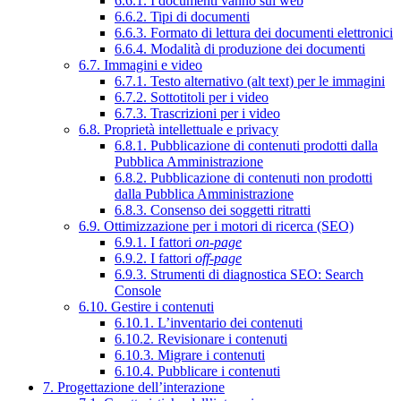
6.6.1. I documenti vanno sul web
6.6.2. Tipi di documenti
6.6.3. Formato di lettura dei documenti elettronici
6.6.4. Modalità di produzione dei documenti
6.7. Immagini e video
6.7.1. Testo alternativo (alt text) per le immagini
6.7.2. Sottotitoli per i video
6.7.3. Trascrizioni per i video
6.8. Proprietà intellettuale e privacy
6.8.1. Pubblicazione di contenuti prodotti dalla
Pubblica Amministrazione
6.8.2. Pubblicazione di contenuti non prodotti
dalla Pubblica Amministrazione
6.8.3. Consenso dei soggetti ritratti
6.9. Ottimizzazione per i motori di ricerca (SEO)
6.9.1. I fattori
on-page
6.9.2. I fattori
off-page
6.9.3. Strumenti di diagnostica SEO: Search
Console
6.10. Gestire i contenuti
6.10.1. L’inventario dei contenuti
6.10.2. Revisionare i contenuti
6.10.3. Migrare i contenuti
6.10.4. Pubblicare i contenuti
7. Progettazione dell’interazione