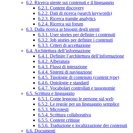
6.2. Ricerca utente sui contenuti e il linguaggio
6.2.1. Content discovery
6.2.2. Dati di ricerca (search keywords)
6.2.3. Ricerca tramite analytics
6.2.4. Ricerca sui forum
6.3. Dalla ricerca ai bisogni degli utenti
6.3.1. User stories per definire i contenuti
6.3.2. Job stories per definire i contenuti
6.3.3. Criteri di accettazione
6.4. Architettura dell’informazione
6.4.1. Definire l’architettura dell’informazione
6.4.2. Alberatura
6.4.3. Flussi di interazione
6.4.4. Sistemi di navigazione
6.4.5. Tipologie di contenuto (content type)
6.4.6. Ontologie e standard
6.4.7. Vocabolari controllati e tassonomie
6.5. Scrittura e linguaggio
6.5.1. Come leggono le persone sul web
6.5.2. Le regole per un linguaggio semplice
6.5.3. Microtesti
6.5.4. Scrittura collaborativa
6.5.5. Content critique
6.5.6. Traduzione e localizzazione dei contenuti
6.6. Documenti