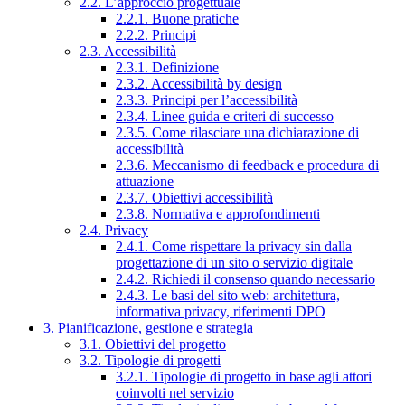
2.2. L’approccio progettuale
2.2.1. Buone pratiche
2.2.2. Principi
2.3. Accessibilità
2.3.1. Definizione
2.3.2. Accessibilità by design
2.3.3. Principi per l’accessibilità
2.3.4. Linee guida e criteri di successo
2.3.5. Come rilasciare una dichiarazione di
accessibilità
2.3.6. Meccanismo di feedback e procedura di
attuazione
2.3.7. Obiettivi accessibilità
2.3.8. Normativa e approfondimenti
2.4. Privacy
2.4.1. Come rispettare la privacy sin dalla
progettazione di un sito o servizio digitale
2.4.2. Richiedi il consenso quando necessario
2.4.3. Le basi del sito web: architettura,
informativa privacy, riferimenti DPO
3. Pianificazione, gestione e strategia
3.1. Obiettivi del progetto
3.2. Tipologie di progetti
3.2.1. Tipologie di progetto in base agli attori
coinvolti nel servizio