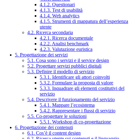
4.1.2. Questionari
4.1.3. Test di usabilità
4.1.4. Web analytics
4.1.5. Strumenti di mappatura dell’esperienza
utente
4.2. Ricerca secondaria
4.2.1. Ricerca documentale
4.2.2. Analisi benchmark
4.2.3. Valutazione euristica
5. Progettazione dei servizi
5.1. Cosa sono i servizi e il service design
5.2. Progettare servizi pubblici digitali
5.3. Definire il modello di servizio
5.3.1. Identificare gli attori coinvolti
5.3.2. Formulare la proposta di valore
5.3.3. Inquadrare gli elementi costitutivi del
servizio
5.4. Descrivere il funzionamento del servizio
5.4.1. Mappare l’ecosistema
5.4.2. Rappresentare i flussi di servizio
5.5. Co-progettare le soluzioni
5.5.1. Workshop di co-progettazione
6. Progettazione dei contenuti
6.1. Cos’è il content design
6.2. Ricerca utente sui contenuti e il linguaggio