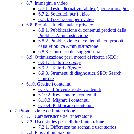
6.7. Immagini e video
6.7.1. Testo alternativo (alt text) per le immagini
6.7.2. Sottotitoli per i video
6.7.3. Trascrizioni per i video
6.8. Proprietà intellettuale e privacy
6.8.1. Pubblicazione di contenuti prodotti dalla
Pubblica Amministrazione
6.8.2. Pubblicazione di contenuti non prodotti
dalla Pubblica Amministrazione
6.8.3. Consenso dei soggetti ritratti
6.9. Ottimizzazione per i motori di ricerca (SEO)
6.9.1. I fattori
on-page
6.9.2. I fattori
off-page
6.9.3. Strumenti di diagnostica SEO: Search
Console
6.10. Gestire i contenuti
6.10.1. L’inventario dei contenuti
6.10.2. Revisionare i contenuti
6.10.3. Migrare i contenuti
6.10.4. Pubblicare i contenuti
7. Progettazione dell’interazione
7.1. Caratteristiche dell’interazione
7.2. User stories per definire l’interazione
7.2.1. Differenza tra scenari e user stories
7.3. Flussi di interazione