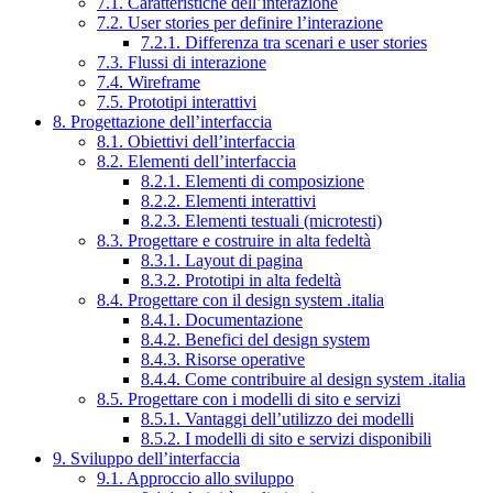
7.1. Caratteristiche dell’interazione
7.2. User stories per definire l’interazione
7.2.1. Differenza tra scenari e user stories
7.3. Flussi di interazione
7.4. Wireframe
7.5. Prototipi interattivi
8. Progettazione dell’interfaccia
8.1. Obiettivi dell’interfaccia
8.2. Elementi dell’interfaccia
8.2.1. Elementi di composizione
8.2.2. Elementi interattivi
8.2.3. Elementi testuali (microtesti)
8.3. Progettare e costruire in alta fedeltà
8.3.1. Layout di pagina
8.3.2. Prototipi in alta fedeltà
8.4. Progettare con il design system .italia
8.4.1. Documentazione
8.4.2. Benefici del design system
8.4.3. Risorse operative
8.4.4. Come contribuire al design system .italia
8.5. Progettare con i modelli di sito e servizi
8.5.1. Vantaggi dell’utilizzo dei modelli
8.5.2. I modelli di sito e servizi disponibili
9. Sviluppo dell’interfaccia
9.1. Approccio allo sviluppo