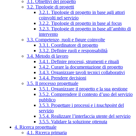
3.1. Obiettivi del progetto
3.2. Tipologie di progetti
3.2.1. Tipologie di progetto in base agli attori
coinvolti nel servizio
3.2.2. Tipologie di progetto in base al focus
3.2.3. Tipologie di progetto in base all’ambito di
intervento
3.3. Competenze, ruoli e figure coinvolte
3.3.1. Coordinatore di progetto
3.3.2. Definire ruoli e responsabilità
3.4. Metodo di lavoro
3.4.1. Definire processi, strumenti e rituali
3.4.2. Curare la documentazione di progetto
3.4.3. Organizzare tavoli tecnici collaborativi
3.4.4. Prendere decisioni
3.5. Il processo progettuale
3.5.1. Organizzare il progetto e la sua gestione
3.5.2. Comprendere il contesto d’uso del servizio
pubblico
3.5.3. Progettare i processi e i
touchpoint
del
servizio
3.5.4. Realizzare l’interfaccia utente del servizio
3.5.5. Validare la soluzione ottenuta
4. Ricerca progettuale
4.1. Ricerca primaria