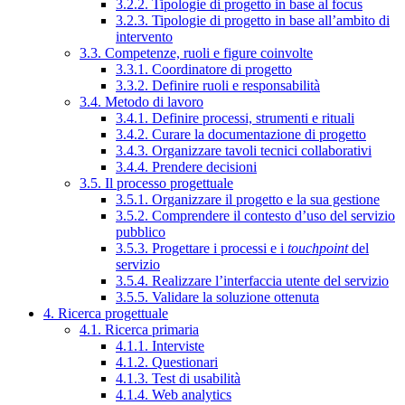
3.2.2. Tipologie di progetto in base al focus
3.2.3. Tipologie di progetto in base all’ambito di
intervento
3.3. Competenze, ruoli e figure coinvolte
3.3.1. Coordinatore di progetto
3.3.2. Definire ruoli e responsabilità
3.4. Metodo di lavoro
3.4.1. Definire processi, strumenti e rituali
3.4.2. Curare la documentazione di progetto
3.4.3. Organizzare tavoli tecnici collaborativi
3.4.4. Prendere decisioni
3.5. Il processo progettuale
3.5.1. Organizzare il progetto e la sua gestione
3.5.2. Comprendere il contesto d’uso del servizio
pubblico
3.5.3. Progettare i processi e i
touchpoint
del
servizio
3.5.4. Realizzare l’interfaccia utente del servizio
3.5.5. Validare la soluzione ottenuta
4. Ricerca progettuale
4.1. Ricerca primaria
4.1.1. Interviste
4.1.2. Questionari
4.1.3. Test di usabilità
4.1.4. Web analytics