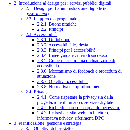
2. Introduzione al design per i servizi pubblici digitali
2.1. Design per l’amministrazione digitale (
e-
government
)
2.2. L’approccio progettuale
2.2.1. Buone pratiche
2.2.2. Principi
2.3. Accessibilità
2.3.1. Definizione
2.3.2. Accessibilità by design
2.3.3. Principi per l’accessibilità
2.3.4. Linee guida e criteri di successo
2.3.5. Come rilasciare una dichiarazione di
accessibilità
2.3.6. Meccanismo di feedback e procedura di
attuazione
2.3.7. Obiettivi accessibilità
2.3.8. Normativa e approfondimenti
2.4. Privacy
2.4.1. Come rispettare la privacy sin dalla
progettazione di un sito o servizio digitale
2.4.2. Richiedi il consenso quando necessario
2.4.3. Le basi del sito web: architettura,
informativa privacy, riferimenti DPO
3. Pianificazione, gestione e strategia
3.1. Obiettivi del progetto