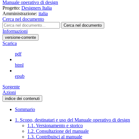
Manuale operativo di design
Progetto:
Designers Italia
Amministrazione:
italia
Cerca nel documento
Cerca nel documento
Informazioni
versione-corrente
Scarica
pdf
html
epub
Sorgente
Azioni
indice dei contenuti
Sommario
1. Scopo, destinatari e uso del Manuale operativo di design
1.1. Versionamento e storico
1.2. Consultazione del manuale
1.3. Contribuisci al manuale