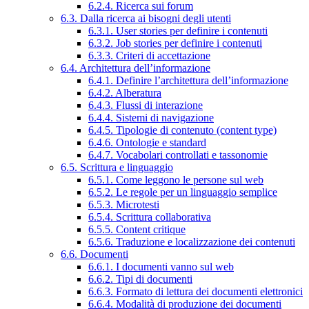
6.2.4. Ricerca sui forum
6.3. Dalla ricerca ai bisogni degli utenti
6.3.1. User stories per definire i contenuti
6.3.2. Job stories per definire i contenuti
6.3.3. Criteri di accettazione
6.4. Architettura dell’informazione
6.4.1. Definire l’architettura dell’informazione
6.4.2. Alberatura
6.4.3. Flussi di interazione
6.4.4. Sistemi di navigazione
6.4.5. Tipologie di contenuto (content type)
6.4.6. Ontologie e standard
6.4.7. Vocabolari controllati e tassonomie
6.5. Scrittura e linguaggio
6.5.1. Come leggono le persone sul web
6.5.2. Le regole per un linguaggio semplice
6.5.3. Microtesti
6.5.4. Scrittura collaborativa
6.5.5. Content critique
6.5.6. Traduzione e localizzazione dei contenuti
6.6. Documenti
6.6.1. I documenti vanno sul web
6.6.2. Tipi di documenti
6.6.3. Formato di lettura dei documenti elettronici
6.6.4. Modalità di produzione dei documenti