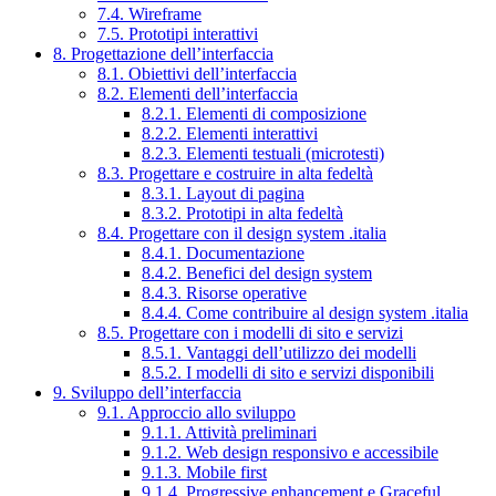
7.4. Wireframe
7.5. Prototipi interattivi
8. Progettazione dell’interfaccia
8.1. Obiettivi dell’interfaccia
8.2. Elementi dell’interfaccia
8.2.1. Elementi di composizione
8.2.2. Elementi interattivi
8.2.3. Elementi testuali (microtesti)
8.3. Progettare e costruire in alta fedeltà
8.3.1. Layout di pagina
8.3.2. Prototipi in alta fedeltà
8.4. Progettare con il design system .italia
8.4.1. Documentazione
8.4.2. Benefici del design system
8.4.3. Risorse operative
8.4.4. Come contribuire al design system .italia
8.5. Progettare con i modelli di sito e servizi
8.5.1. Vantaggi dell’utilizzo dei modelli
8.5.2. I modelli di sito e servizi disponibili
9. Sviluppo dell’interfaccia
9.1. Approccio allo sviluppo
9.1.1. Attività preliminari
9.1.2. Web design responsivo e accessibile
9.1.3. Mobile first
9.1.4. Progressive enhancement e Graceful