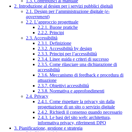
1.3. Contribuisci al manuale
2. Introduzione al design per i servizi pubblici digitali
2.1. Design per l’amministrazione digitale (
e-
government
)
2.2. L’approccio progettuale
2.2.1. Buone pratiche
2.2.2. Principi
2.3. Accessibilità
2.3.1. Definizione
2.3.2. Accessibilità by design
2.3.3. Principi per l’accessibilità
2.3.4. Linee guida e criteri di successo
2.3.5. Come rilasciare una dichiarazione di
accessibilità
2.3.6. Meccanismo di feedback e procedura di
attuazione
2.3.7. Obiettivi accessibilità
2.3.8. Normativa e approfondimenti
2.4. Privacy
2.4.1. Come rispettare la privacy sin dalla
progettazione di un sito o servizio digitale
2.4.2. Richiedi il consenso quando necessario
2.4.3. Le basi del sito web: architettura,
informativa privacy, riferimenti DPO
3. Pianificazione, gestione e strategia