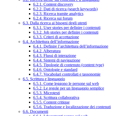
6.2.1. Content discovery
6.2.2. Dati di ricerca (search keywords)
6.2.3. Ricerca tramite analytics
6.2.4. Ricerca sui forum
6.3. Dalla ricerca ai bisogni degli utenti
6.3.1. User stories per definire i contenuti
6.3.2. Job stories per definire i contenuti
6.3.3. Criteri di accettazione
6.4. Architettura dell’informazione
6.4.1. Definire l’architettura dell’informazione
6.4.2. Alberatura
6.4.3. Flussi di interazione
6.4.4. Sistemi di navigazione
6.4.5. Tipologie di contenuto (content type)
6.4.6. Ontologie e standard
6.4.7. Vocabolari controllati e tassonomie
6.5. Scrittura e linguaggio
6.5.1. Come leggono le persone sul web
6.5.2. Le regole per un linguaggio semplice
6.5.3. Microtesti
6.5.4. Scrittura collaborativa
6.5.5. Content critique
6.5.6. Traduzione e localizzazione dei contenuti
6.6. Documenti