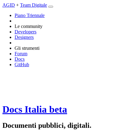
AGID
+
Team Digitale
Piano Triennale
Le community
Developers
Designers
Gli strumenti
Forum
Docs
GitHub
Docs Italia
beta
Documenti pubblici, digitali.