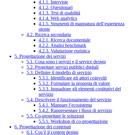
4.1.1. Interviste
4.1.2. Questionari
4.1.3. Test di usabilità
4.1.4. Web analytics
4.1.5. Strumenti di mappatura dell’esperienza
utente
4.2. Ricerca secondaria
4.2.1. Ricerca documentale
4.2.2. Analisi benchmark
4.2.3. Valutazione euristica
5. Progettazione dei servizi
5.1. Cosa sono i servizi e il service design
5.2. Progettare servizi pubblici digitali
5.3. Definire il modello di servizio
5.3.1. Identificare gli attori coinvolti
5.3.2. Formulare la proposta di valore
5.3.3. Inquadrare gli elementi costitutivi del
servizio
5.4. Descrivere il funzionamento del servizio
5.4.1. Mappare l’ecosistema
5.4.2. Rappresentare i flussi di servizio
5.5. Co-progettare le soluzioni
5.5.1. Workshop di co-progettazione
6. Progettazione dei contenuti
6.1. Cos’è il content design