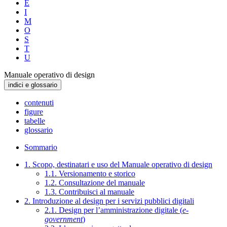
E
I
M
O
S
T
U
Manuale operativo di design
indici e glossario
contenuti
figure
tabelle
glossario
Sommario
1. Scopo, destinatari e uso del Manuale operativo di design
1.1. Versionamento e storico
1.2. Consultazione del manuale
1.3. Contribuisci al manuale
2. Introduzione al design per i servizi pubblici digitali
2.1. Design per l’amministrazione digitale (
e-
government
)