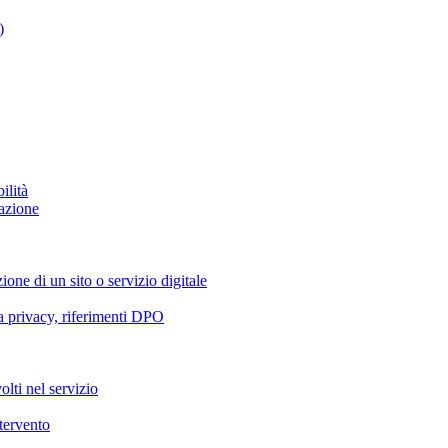
)
ilità
azione
ione di un sito o servizio digitale
va privacy, riferimenti DPO
olti nel servizio
ntervento