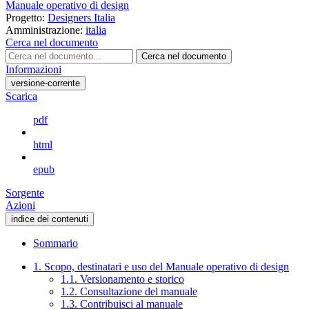
Manuale operativo di design
Progetto:
Designers Italia
Amministrazione:
italia
Cerca nel documento
Cerca nel documento
Informazioni
versione-corrente
Scarica
pdf
html
epub
Sorgente
Azioni
indice dei contenuti
Sommario
1. Scopo, destinatari e uso del Manuale operativo di design
1.1. Versionamento e storico
1.2. Consultazione del manuale
1.3. Contribuisci al manuale