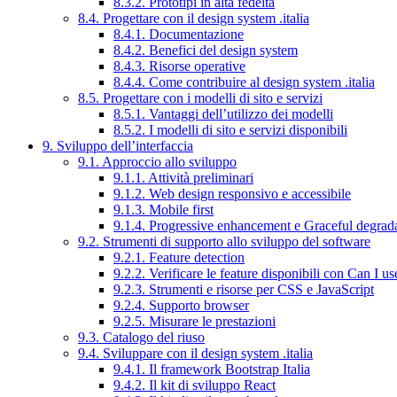
8.3.2. Prototipi in alta fedeltà
8.4. Progettare con il design system .italia
8.4.1. Documentazione
8.4.2. Benefici del design system
8.4.3. Risorse operative
8.4.4. Come contribuire al design system .italia
8.5. Progettare con i modelli di sito e servizi
8.5.1. Vantaggi dell’utilizzo dei modelli
8.5.2. I modelli di sito e servizi disponibili
9. Sviluppo dell’interfaccia
9.1. Approccio allo sviluppo
9.1.1. Attività preliminari
9.1.2. Web design responsivo e accessibile
9.1.3. Mobile first
9.1.4. Progressive enhancement e Graceful degrad
9.2. Strumenti di supporto allo sviluppo del software
9.2.1. Feature detection
9.2.2. Verificare le feature disponibili con Can I us
9.2.3. Strumenti e risorse per CSS e JavaScript
9.2.4. Supporto browser
9.2.5. Misurare le prestazioni
9.3. Catalogo del riuso
9.4. Sviluppare con il design system .italia
9.4.1. Il framework Bootstrap Italia
9.4.2. Il kit di sviluppo React