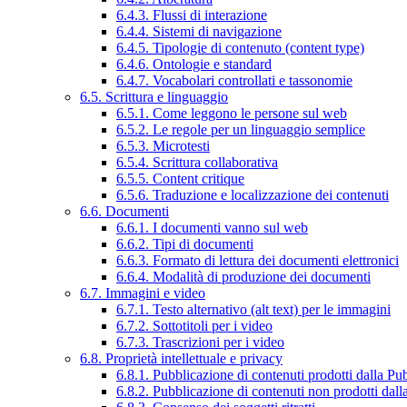
6.4.3. Flussi di interazione
6.4.4. Sistemi di navigazione
6.4.5. Tipologie di contenuto (content type)
6.4.6. Ontologie e standard
6.4.7. Vocabolari controllati e tassonomie
6.5. Scrittura e linguaggio
6.5.1. Come leggono le persone sul web
6.5.2. Le regole per un linguaggio semplice
6.5.3. Microtesti
6.5.4. Scrittura collaborativa
6.5.5. Content critique
6.5.6. Traduzione e localizzazione dei contenuti
6.6. Documenti
6.6.1. I documenti vanno sul web
6.6.2. Tipi di documenti
6.6.3. Formato di lettura dei documenti elettronici
6.6.4. Modalità di produzione dei documenti
6.7. Immagini e video
6.7.1. Testo alternativo (alt text) per le immagini
6.7.2. Sottotitoli per i video
6.7.3. Trascrizioni per i video
6.8. Proprietà intellettuale e privacy
6.8.1. Pubblicazione di contenuti prodotti dalla P
6.8.2. Pubblicazione di contenuti non prodotti dal