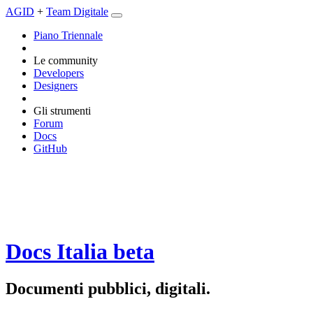
AGID
+
Team Digitale
Piano Triennale
Le community
Developers
Designers
Gli strumenti
Forum
Docs
GitHub
Docs Italia
beta
Documenti pubblici, digitali.