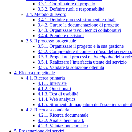
3.3.1. Coordinatore di progetto
3.3.2. Definire ruoli e responsabilità
3.4. Metodo di lavoro
3.4.1. Definire processi, strumenti e rituali
3.4.2. Curare la documentazione di progetto
3.4.3. Organizzare tavoli tecnici collaborativi
3.4.4. Prendere decisioni
3.5. Il processo progettuale
3.5.1. Organizzare il progetto e la sua gestione
3.5.2. Comprendere il contesto d’uso del servizio 
3.5.3. Progettare i processi e i
touchpoint
del servi
3.5.4. Realizzare l’interfaccia utente del servizio
3.5.5. Validare la soluzione ottenuta
4. Ricerca progettuale
4.1. Ricerca primaria
4.1.1. Interviste
4.1.2. Questionari
4.1.3. Test di usabilità
4.1.4. Web analytics
4.1.5. Strumenti di mappatura dell’esperienza uten
4.2. Ricerca secondaria
4.2.1. Ricerca documentale
4.2.2. Analisi benchmark
4.2.3. Valutazione euristica
5. Progettazione dei servizi