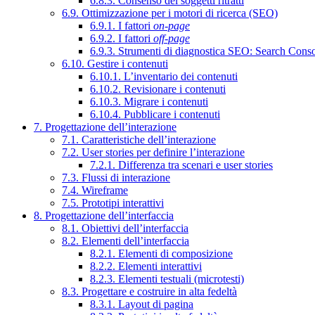
6.8.3. Consenso dei soggetti ritratti
6.9. Ottimizzazione per i motori di ricerca (SEO)
6.9.1. I fattori
on-page
6.9.2. I fattori
off-page
6.9.3. Strumenti di diagnostica SEO: Search Cons
6.10. Gestire i contenuti
6.10.1. L’inventario dei contenuti
6.10.2. Revisionare i contenuti
6.10.3. Migrare i contenuti
6.10.4. Pubblicare i contenuti
7. Progettazione dell’interazione
7.1. Caratteristiche dell’interazione
7.2. User stories per definire l’interazione
7.2.1. Differenza tra scenari e user stories
7.3. Flussi di interazione
7.4. Wireframe
7.5. Prototipi interattivi
8. Progettazione dell’interfaccia
8.1. Obiettivi dell’interfaccia
8.2. Elementi dell’interfaccia
8.2.1. Elementi di composizione
8.2.2. Elementi interattivi
8.2.3. Elementi testuali (microtesti)
8.3. Progettare e costruire in alta fedeltà
8.3.1. Layout di pagina