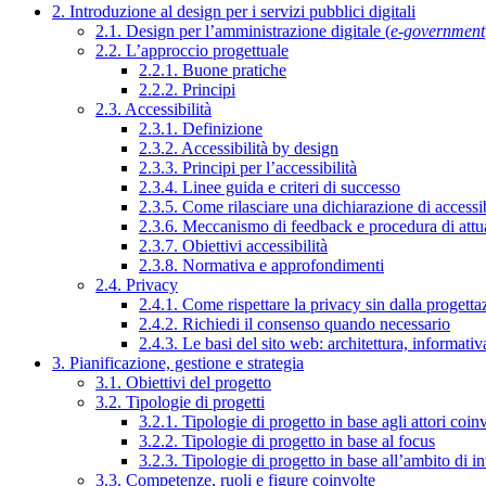
2. Introduzione al design per i servizi pubblici digitali
2.1. Design per l’amministrazione digitale (
e-government
2.2. L’approccio progettuale
2.2.1. Buone pratiche
2.2.2. Principi
2.3. Accessibilità
2.3.1. Definizione
2.3.2. Accessibilità by design
2.3.3. Principi per l’accessibilità
2.3.4. Linee guida e criteri di successo
2.3.5. Come rilasciare una dichiarazione di accessib
2.3.6. Meccanismo di feedback e procedura di attu
2.3.7. Obiettivi accessibilità
2.3.8. Normativa e approfondimenti
2.4. Privacy
2.4.1. Come rispettare la privacy sin dalla progettaz
2.4.2. Richiedi il consenso quando necessario
2.4.3. Le basi del sito web: architettura, informati
3. Pianificazione, gestione e strategia
3.1. Obiettivi del progetto
3.2. Tipologie di progetti
3.2.1. Tipologie di progetto in base agli attori coinv
3.2.2. Tipologie di progetto in base al focus
3.2.3. Tipologie di progetto in base all’ambito di i
3.3. Competenze, ruoli e figure coinvolte