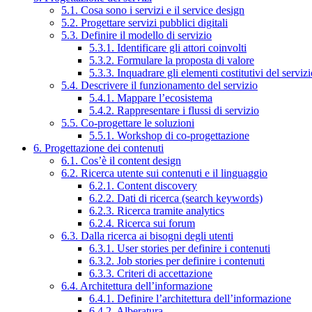
5.1. Cosa sono i servizi e il service design
5.2. Progettare servizi pubblici digitali
5.3. Definire il modello di servizio
5.3.1. Identificare gli attori coinvolti
5.3.2. Formulare la proposta di valore
5.3.3. Inquadrare gli elementi costitutivi del serviz
5.4. Descrivere il funzionamento del servizio
5.4.1. Mappare l’ecosistema
5.4.2. Rappresentare i flussi di servizio
5.5. Co-progettare le soluzioni
5.5.1. Workshop di co-progettazione
6. Progettazione dei contenuti
6.1. Cos’è il content design
6.2. Ricerca utente sui contenuti e il linguaggio
6.2.1. Content discovery
6.2.2. Dati di ricerca (search keywords)
6.2.3. Ricerca tramite analytics
6.2.4. Ricerca sui forum
6.3. Dalla ricerca ai bisogni degli utenti
6.3.1. User stories per definire i contenuti
6.3.2. Job stories per definire i contenuti
6.3.3. Criteri di accettazione
6.4. Architettura dell’informazione
6.4.1. Definire l’architettura dell’informazione
6.4.2. Alberatura