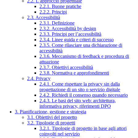
2.2. L’approccio progettuale
2.2.1. Buone pratiche
2.2.2. Principi
2.3. Accessibilità
2.3.1. Definizione
2.3.2. Accessibilità by design
2.3.3. Principi per l’accessibilità
2.3.4. Linee guida e criteri di successo
2.3.5. Come rilasciare una dichiarazione di
accessibilità
2.3.6. Meccanismo di feedback e procedura di
attuazione
2.3.7. Obiettivi accessibilità
2.3.8. Normativa e approfondimenti
2.4. Privacy
2.4.1. Come rispettare la privacy sin dalla
progettazione di un sito o servizio digitale
2.4.2. Richiedi il consenso quando necessario
2.4.3. Le basi del sito web: architettura,
informativa privacy, riferimenti DPO
3. Pianificazione, gestione e strategia
3.1. Obiettivi del progetto
3.2. Tipologie di progetti
3.2.1. Tipologie di progetto in base agli attori
coinvolti nel servizio