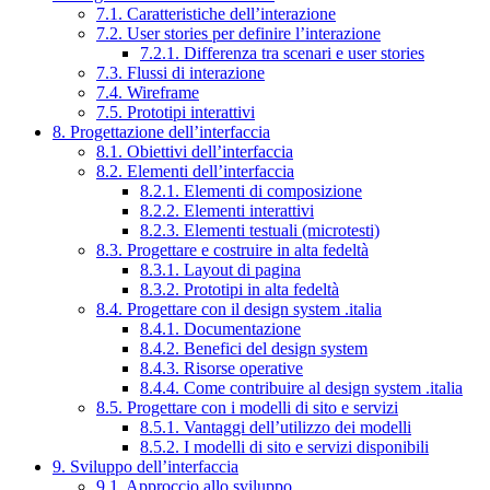
7.1. Caratteristiche dell’interazione
7.2. User stories per definire l’interazione
7.2.1. Differenza tra scenari e user stories
7.3. Flussi di interazione
7.4. Wireframe
7.5. Prototipi interattivi
8. Progettazione dell’interfaccia
8.1. Obiettivi dell’interfaccia
8.2. Elementi dell’interfaccia
8.2.1. Elementi di composizione
8.2.2. Elementi interattivi
8.2.3. Elementi testuali (microtesti)
8.3. Progettare e costruire in alta fedeltà
8.3.1. Layout di pagina
8.3.2. Prototipi in alta fedeltà
8.4. Progettare con il design system .italia
8.4.1. Documentazione
8.4.2. Benefici del design system
8.4.3. Risorse operative
8.4.4. Come contribuire al design system .italia
8.5. Progettare con i modelli di sito e servizi
8.5.1. Vantaggi dell’utilizzo dei modelli
8.5.2. I modelli di sito e servizi disponibili
9. Sviluppo dell’interfaccia
9.1. Approccio allo sviluppo