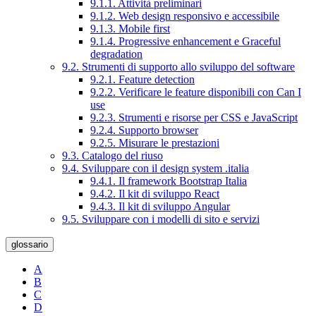
9.1.1. Attività preliminari
9.1.2. Web design responsivo e accessibile
9.1.3. Mobile first
9.1.4. Progressive enhancement e Graceful
degradation
9.2. Strumenti di supporto allo sviluppo del software
9.2.1. Feature detection
9.2.2. Verificare le feature disponibili con Can I
use
9.2.3. Strumenti e risorse per CSS e JavaScript
9.2.4. Supporto browser
9.2.5. Misurare le prestazioni
9.3. Catalogo del riuso
9.4. Sviluppare con il design system .italia
9.4.1. Il framework Bootstrap Italia
9.4.2. Il kit di sviluppo React
9.4.3. Il kit di sviluppo Angular
9.5. Sviluppare con i modelli di sito e servizi
glossario
A
B
C
D