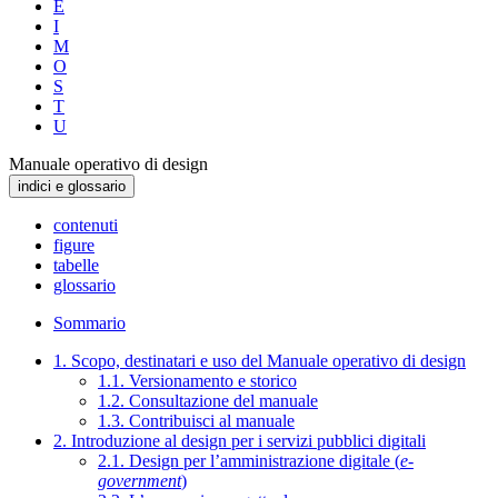
E
I
M
O
S
T
U
Manuale operativo di design
indici e glossario
contenuti
figure
tabelle
glossario
Sommario
1. Scopo, destinatari e uso del Manuale operativo di design
1.1. Versionamento e storico
1.2. Consultazione del manuale
1.3. Contribuisci al manuale
2. Introduzione al design per i servizi pubblici digitali
2.1. Design per l’amministrazione digitale (
e-
government
)