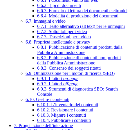
6.6.1. I documenti vanno sul web
6.6.2. Tipi di documenti
6.6.3. Formato di lettura dei documenti elettronici
6.6.4. Modalità di produzione dei documenti
6.7. Immagini e video
6.7.1. Testo alternativo (alt text) per le immagini
6.7.2. Sottotitoli per i video
6.7.3. Trascrizioni per i video
6.8. Proprietà intellettuale e privacy
6.8.1. Pubblicazione di contenuti prodotti dalla
Pubblica Amministrazione
6.8.2. Pubblicazione di contenuti non prodotti
dalla Pubblica Amministrazione
6.8.3. Consenso dei soggetti ritratti
6.9. Ottimizzazione per i motori di ricerca (SEO)
6.9.1. I fattori
on-page
6.9.2. I fattori
off-page
6.9.3. Strumenti di diagnostica SEO: Search
Console
6.10. Gestire i contenuti
6.10.1. L’inventario dei contenuti
6.10.2. Revisionare i contenuti
6.10.3. Migrare i contenuti
6.10.4. Pubblicare i contenuti
7. Progettazione dell’interazione