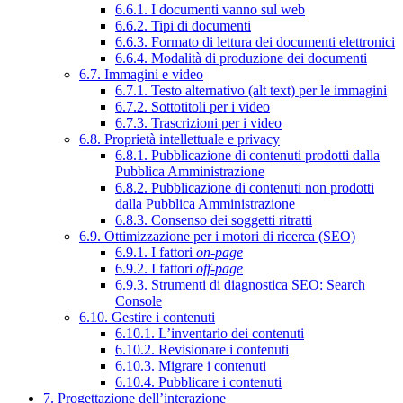
6.6.1. I documenti vanno sul web
6.6.2. Tipi di documenti
6.6.3. Formato di lettura dei documenti elettronici
6.6.4. Modalità di produzione dei documenti
6.7. Immagini e video
6.7.1. Testo alternativo (alt text) per le immagini
6.7.2. Sottotitoli per i video
6.7.3. Trascrizioni per i video
6.8. Proprietà intellettuale e privacy
6.8.1. Pubblicazione di contenuti prodotti dalla
Pubblica Amministrazione
6.8.2. Pubblicazione di contenuti non prodotti
dalla Pubblica Amministrazione
6.8.3. Consenso dei soggetti ritratti
6.9. Ottimizzazione per i motori di ricerca (SEO)
6.9.1. I fattori
on-page
6.9.2. I fattori
off-page
6.9.3. Strumenti di diagnostica SEO: Search
Console
6.10. Gestire i contenuti
6.10.1. L’inventario dei contenuti
6.10.2. Revisionare i contenuti
6.10.3. Migrare i contenuti
6.10.4. Pubblicare i contenuti
7. Progettazione dell’interazione