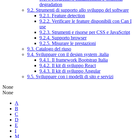
degradation
9.2. Strumenti di supporto allo sviluppo del software
9.2.1. Feature detection
9.2.2. Verificare le feature disponibili con Can I
use
9.2.3. Strumenti e risorse per CSS e JavaScript
9.2.4. Supporto browser
9.2.5. Misurare le prestazioni
9.3. Catalogo del riuso
9.4. Sviluppare con il design system .italia
9.4.1. Il framework Bootstrap Italia
9.4.2. Il kit di sviluppo React
9.4.3. Il kit di sviluppo Angular
9.5. Sviluppare con i modelli di sito e servizi
None
None
A
B
C
D
E
I
M