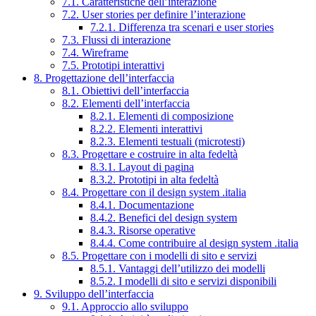
7.1. Caratteristiche dell’interazione
7.2. User stories per definire l’interazione
7.2.1. Differenza tra scenari e user stories
7.3. Flussi di interazione
7.4. Wireframe
7.5. Prototipi interattivi
8. Progettazione dell’interfaccia
8.1. Obiettivi dell’interfaccia
8.2. Elementi dell’interfaccia
8.2.1. Elementi di composizione
8.2.2. Elementi interattivi
8.2.3. Elementi testuali (microtesti)
8.3. Progettare e costruire in alta fedeltà
8.3.1. Layout di pagina
8.3.2. Prototipi in alta fedeltà
8.4. Progettare con il design system .italia
8.4.1. Documentazione
8.4.2. Benefici del design system
8.4.3. Risorse operative
8.4.4. Come contribuire al design system .italia
8.5. Progettare con i modelli di sito e servizi
8.5.1. Vantaggi dell’utilizzo dei modelli
8.5.2. I modelli di sito e servizi disponibili
9. Sviluppo dell’interfaccia
9.1. Approccio allo sviluppo