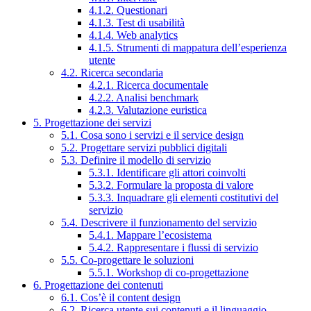
4.1.2. Questionari
4.1.3. Test di usabilità
4.1.4. Web analytics
4.1.5. Strumenti di mappatura dell’esperienza
utente
4.2. Ricerca secondaria
4.2.1. Ricerca documentale
4.2.2. Analisi benchmark
4.2.3. Valutazione euristica
5. Progettazione dei servizi
5.1. Cosa sono i servizi e il service design
5.2. Progettare servizi pubblici digitali
5.3. Definire il modello di servizio
5.3.1. Identificare gli attori coinvolti
5.3.2. Formulare la proposta di valore
5.3.3. Inquadrare gli elementi costitutivi del
servizio
5.4. Descrivere il funzionamento del servizio
5.4.1. Mappare l’ecosistema
5.4.2. Rappresentare i flussi di servizio
5.5. Co-progettare le soluzioni
5.5.1. Workshop di co-progettazione
6. Progettazione dei contenuti
6.1. Cos’è il content design
6.2. Ricerca utente sui contenuti e il linguaggio