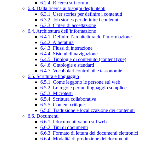
6.2.4. Ricerca sui forum
6.3. Dalla ricerca ai bisogni degli utenti
6.3.1. User stories per definire i contenuti
6.3.2. Job stories per definire i contenuti
6.3.3. Criteri di accettazione
6.4. Architettura dell’informazione
6.4.1. Definire l’architettura dell’informazione
6.4.2. Alberatura
6.4.3. Flussi di interazione
6.4.4. Sistemi di navigazione
6.4.5. Tipologie di contenuto (content type)
6.4.6. Ontologie e standard
6.4.7. Vocabolari controllati e tassonomie
6.5. Scrittura e linguaggio
6.5.1. Come leggono le persone sul web
6.5.2. Le regole per un linguaggio semplice
6.5.3. Microtesti
6.5.4. Scrittura collaborativa
6.5.5. Content critique
6.5.6. Traduzione e localizzazione dei contenuti
6.6. Documenti
6.6.1. I documenti vanno sul web
6.6.2. Tipi di documenti
6.6.3. Formato di lettura dei documenti elettronici
6.6.4. Modalità di produzione dei documenti