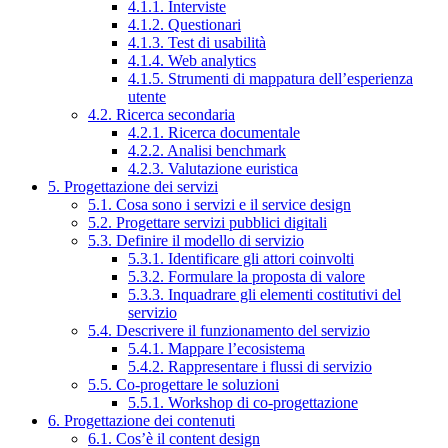
4.1.1. Interviste
4.1.2. Questionari
4.1.3. Test di usabilità
4.1.4. Web analytics
4.1.5. Strumenti di mappatura dell’esperienza
utente
4.2. Ricerca secondaria
4.2.1. Ricerca documentale
4.2.2. Analisi benchmark
4.2.3. Valutazione euristica
5. Progettazione dei servizi
5.1. Cosa sono i servizi e il service design
5.2. Progettare servizi pubblici digitali
5.3. Definire il modello di servizio
5.3.1. Identificare gli attori coinvolti
5.3.2. Formulare la proposta di valore
5.3.3. Inquadrare gli elementi costitutivi del
servizio
5.4. Descrivere il funzionamento del servizio
5.4.1. Mappare l’ecosistema
5.4.2. Rappresentare i flussi di servizio
5.5. Co-progettare le soluzioni
5.5.1. Workshop di co-progettazione
6. Progettazione dei contenuti
6.1. Cos’è il content design