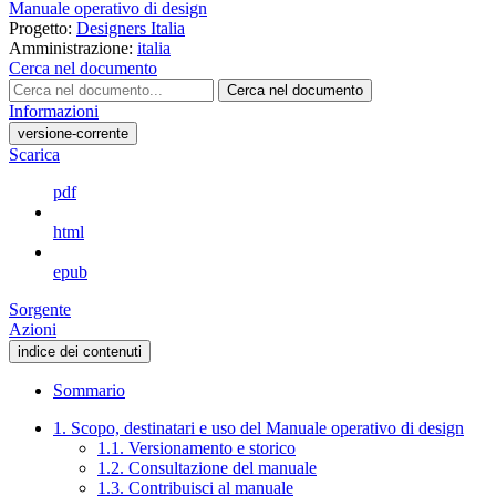
Manuale operativo di design
Progetto:
Designers Italia
Amministrazione:
italia
Cerca nel documento
Cerca nel documento
Informazioni
versione-corrente
Scarica
pdf
html
epub
Sorgente
Azioni
indice dei contenuti
Sommario
1. Scopo, destinatari e uso del Manuale operativo di design
1.1. Versionamento e storico
1.2. Consultazione del manuale
1.3. Contribuisci al manuale