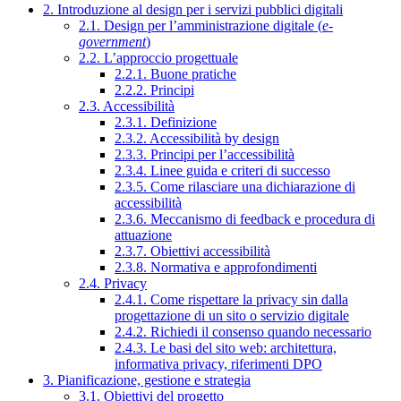
2. Introduzione al design per i servizi pubblici digitali
2.1. Design per l’amministrazione digitale (
e-
government
)
2.2. L’approccio progettuale
2.2.1. Buone pratiche
2.2.2. Principi
2.3. Accessibilità
2.3.1. Definizione
2.3.2. Accessibilità by design
2.3.3. Principi per l’accessibilità
2.3.4. Linee guida e criteri di successo
2.3.5. Come rilasciare una dichiarazione di
accessibilità
2.3.6. Meccanismo di feedback e procedura di
attuazione
2.3.7. Obiettivi accessibilità
2.3.8. Normativa e approfondimenti
2.4. Privacy
2.4.1. Come rispettare la privacy sin dalla
progettazione di un sito o servizio digitale
2.4.2. Richiedi il consenso quando necessario
2.4.3. Le basi del sito web: architettura,
informativa privacy, riferimenti DPO
3. Pianificazione, gestione e strategia
3.1. Obiettivi del progetto