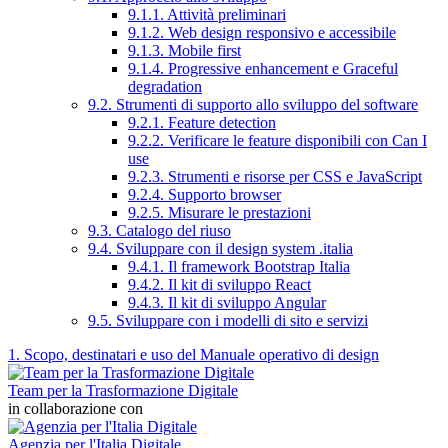
9.1.1. Attività preliminari
9.1.2. Web design responsivo e accessibile
9.1.3. Mobile first
9.1.4. Progressive enhancement e Graceful
degradation
9.2. Strumenti di supporto allo sviluppo del software
9.2.1. Feature detection
9.2.2. Verificare le feature disponibili con Can I
use
9.2.3. Strumenti e risorse per CSS e JavaScript
9.2.4. Supporto browser
9.2.5. Misurare le prestazioni
9.3. Catalogo del riuso
9.4. Sviluppare con il design system .italia
9.4.1. Il framework Bootstrap Italia
9.4.2. Il kit di sviluppo React
9.4.3. Il kit di sviluppo Angular
9.5. Sviluppare con i modelli di sito e servizi
1. Scopo, destinatari e uso del Manuale operativo di design
Team per la Trasformazione Digitale
in collaborazione con
Agenzia per l'Italia Digitale