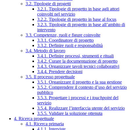
3.2. Tipologie di progetti
3.2.1. Tipologie di progetto in base agli attori
coinvolti nel servizio
3.2.2. Tipologie di progetto in base al focus
3.2.3. Tipologie di progetto in base all’ambito di
intervento
3.3. Competenze, ruoli e figure coinvolte
3.3.1. Coordinatore di progetto
3.3.2. Definire ruoli e responsabilità
3.4. Metodo di lavoro
3.4.1. Definire processi, strumenti e rituali
3.4.2. Curare la documentazione di progetto
3.4.3. Organizzare tavoli tecnici collaborativi
3.4.4. Prendere decisioni
3.5. Il processo progettuale
3.5.1. Organizzare il progetto e la sua gestione
3.5.2. Comprendere il contesto d’uso del servizio
pubblico
3.5.3. Progettare i processi e i
touchpoint
del
servizio
3.5.4. Realizzare l’interfaccia utente del servizio
3.5.5. Validare la soluzione ottenuta
4. Ricerca progettuale
4.1. Ricerca primaria
4.1.1. Interviste