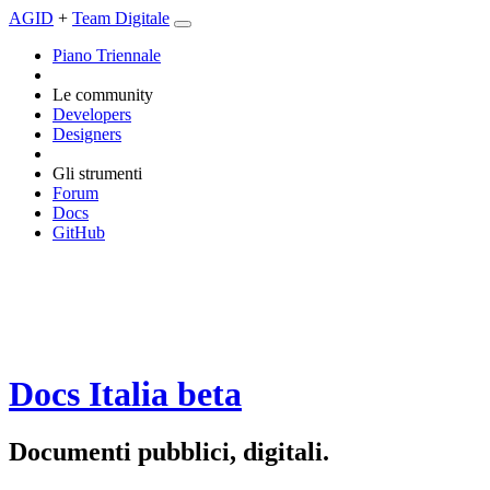
AGID
+
Team Digitale
Piano Triennale
Le community
Developers
Designers
Gli strumenti
Forum
Docs
GitHub
Docs Italia
beta
Documenti pubblici, digitali.