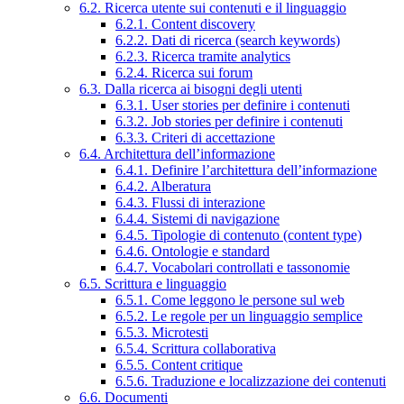
6.2. Ricerca utente sui contenuti e il linguaggio
6.2.1. Content discovery
6.2.2. Dati di ricerca (search keywords)
6.2.3. Ricerca tramite analytics
6.2.4. Ricerca sui forum
6.3. Dalla ricerca ai bisogni degli utenti
6.3.1. User stories per definire i contenuti
6.3.2. Job stories per definire i contenuti
6.3.3. Criteri di accettazione
6.4. Architettura dell’informazione
6.4.1. Definire l’architettura dell’informazione
6.4.2. Alberatura
6.4.3. Flussi di interazione
6.4.4. Sistemi di navigazione
6.4.5. Tipologie di contenuto (content type)
6.4.6. Ontologie e standard
6.4.7. Vocabolari controllati e tassonomie
6.5. Scrittura e linguaggio
6.5.1. Come leggono le persone sul web
6.5.2. Le regole per un linguaggio semplice
6.5.3. Microtesti
6.5.4. Scrittura collaborativa
6.5.5. Content critique
6.5.6. Traduzione e localizzazione dei contenuti
6.6. Documenti