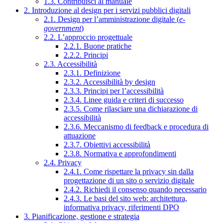
1.3. Contribuisci al manuale
2. Introduzione al design per i servizi pubblici digitali
2.1. Design per l’amministrazione digitale (
e-
government
)
2.2. L’approccio progettuale
2.2.1. Buone pratiche
2.2.2. Principi
2.3. Accessibilità
2.3.1. Definizione
2.3.2. Accessibilità by design
2.3.3. Principi per l’accessibilità
2.3.4. Linee guida e criteri di successo
2.3.5. Come rilasciare una dichiarazione di
accessibilità
2.3.6. Meccanismo di feedback e procedura di
attuazione
2.3.7. Obiettivi accessibilità
2.3.8. Normativa e approfondimenti
2.4. Privacy
2.4.1. Come rispettare la privacy sin dalla
progettazione di un sito o servizio digitale
2.4.2. Richiedi il consenso quando necessario
2.4.3. Le basi del sito web: architettura,
informativa privacy, riferimenti DPO
3. Pianificazione, gestione e strategia