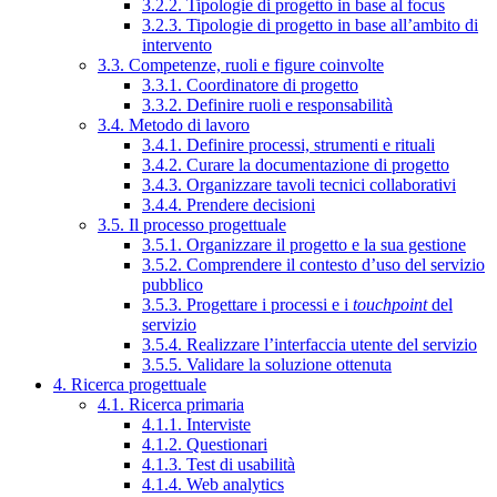
3.2.2. Tipologie di progetto in base al focus
3.2.3. Tipologie di progetto in base all’ambito di
intervento
3.3. Competenze, ruoli e figure coinvolte
3.3.1. Coordinatore di progetto
3.3.2. Definire ruoli e responsabilità
3.4. Metodo di lavoro
3.4.1. Definire processi, strumenti e rituali
3.4.2. Curare la documentazione di progetto
3.4.3. Organizzare tavoli tecnici collaborativi
3.4.4. Prendere decisioni
3.5. Il processo progettuale
3.5.1. Organizzare il progetto e la sua gestione
3.5.2. Comprendere il contesto d’uso del servizio
pubblico
3.5.3. Progettare i processi e i
touchpoint
del
servizio
3.5.4. Realizzare l’interfaccia utente del servizio
3.5.5. Validare la soluzione ottenuta
4. Ricerca progettuale
4.1. Ricerca primaria
4.1.1. Interviste
4.1.2. Questionari
4.1.3. Test di usabilità
4.1.4. Web analytics