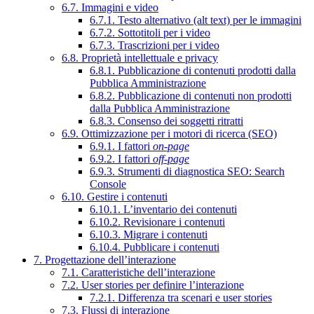
6.7. Immagini e video
6.7.1. Testo alternativo (alt text) per le immagini
6.7.2. Sottotitoli per i video
6.7.3. Trascrizioni per i video
6.8. Proprietà intellettuale e privacy
6.8.1. Pubblicazione di contenuti prodotti dalla
Pubblica Amministrazione
6.8.2. Pubblicazione di contenuti non prodotti
dalla Pubblica Amministrazione
6.8.3. Consenso dei soggetti ritratti
6.9. Ottimizzazione per i motori di ricerca (SEO)
6.9.1. I fattori
on-page
6.9.2. I fattori
off-page
6.9.3. Strumenti di diagnostica SEO: Search
Console
6.10. Gestire i contenuti
6.10.1. L’inventario dei contenuti
6.10.2. Revisionare i contenuti
6.10.3. Migrare i contenuti
6.10.4. Pubblicare i contenuti
7. Progettazione dell’interazione
7.1. Caratteristiche dell’interazione
7.2. User stories per definire l’interazione
7.2.1. Differenza tra scenari e user stories
7.3. Flussi di interazione