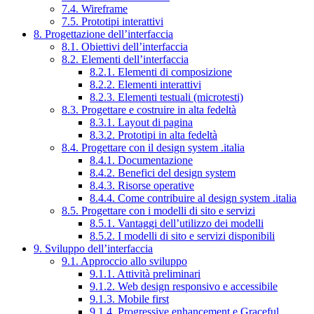
7.4. Wireframe
7.5. Prototipi interattivi
8. Progettazione dell’interfaccia
8.1. Obiettivi dell’interfaccia
8.2. Elementi dell’interfaccia
8.2.1. Elementi di composizione
8.2.2. Elementi interattivi
8.2.3. Elementi testuali (microtesti)
8.3. Progettare e costruire in alta fedeltà
8.3.1. Layout di pagina
8.3.2. Prototipi in alta fedeltà
8.4. Progettare con il design system .italia
8.4.1. Documentazione
8.4.2. Benefici del design system
8.4.3. Risorse operative
8.4.4. Come contribuire al design system .italia
8.5. Progettare con i modelli di sito e servizi
8.5.1. Vantaggi dell’utilizzo dei modelli
8.5.2. I modelli di sito e servizi disponibili
9. Sviluppo dell’interfaccia
9.1. Approccio allo sviluppo
9.1.1. Attività preliminari
9.1.2. Web design responsivo e accessibile
9.1.3. Mobile first
9.1.4. Progressive enhancement e Graceful