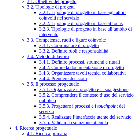
3.1. Obiettivi del progetto
3.2. Tipologie di progetti
3.2.1. Tipologie di progetto in base agli attori
coinvolti nel servizio
3.2.2. Tipologie di progetto in base al focus
3.2.3. Tipologie di progetto in base all’ambito di
intervento
3.3. Competenze, ruoli e figure coinvolte
3.3.1. Coordinatore di progetto
3.3.2. Definire ruoli e responsabilità
3.4. Metodo di lavoro
3.4.1. Definire processi, strumenti e rituali
3.4.2. Curare la documentazione di progetto
3.4.3. Organizzare tavoli tecnici collaborativi
3.4.4. Prendere decisioni
3.5. Il processo progettuale
3.5.1. Organizzare il progetto e la sua gestione
3.5.2. Comprendere il contesto d’uso del servizio
pubblico
3.5.3. Progettare i processi e i
touchpoint
del
servizio
3.5.4. Realizzare l’interfaccia utente del servizio
3.5.5. Validare la soluzione ottenuta
4. Ricerca progettuale
4.1. Ricerca primaria