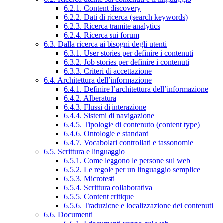
6.2.1. Content discovery
6.2.2. Dati di ricerca (search keywords)
6.2.3. Ricerca tramite analytics
6.2.4. Ricerca sui forum
6.3. Dalla ricerca ai bisogni degli utenti
6.3.1. User stories per definire i contenuti
6.3.2. Job stories per definire i contenuti
6.3.3. Criteri di accettazione
6.4. Architettura dell’informazione
6.4.1. Definire l’architettura dell’informazione
6.4.2. Alberatura
6.4.3. Flussi di interazione
6.4.4. Sistemi di navigazione
6.4.5. Tipologie di contenuto (content type)
6.4.6. Ontologie e standard
6.4.7. Vocabolari controllati e tassonomie
6.5. Scrittura e linguaggio
6.5.1. Come leggono le persone sul web
6.5.2. Le regole per un linguaggio semplice
6.5.3. Microtesti
6.5.4. Scrittura collaborativa
6.5.5. Content critique
6.5.6. Traduzione e localizzazione dei contenuti
6.6. Documenti