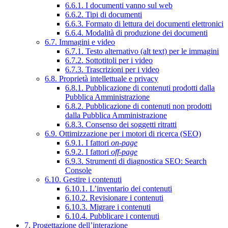
6.6.1. I documenti vanno sul web
6.6.2. Tipi di documenti
6.6.3. Formato di lettura dei documenti elettronici
6.6.4. Modalità di produzione dei documenti
6.7. Immagini e video
6.7.1. Testo alternativo (alt text) per le immagini
6.7.2. Sottotitoli per i video
6.7.3. Trascrizioni per i video
6.8. Proprietà intellettuale e privacy
6.8.1. Pubblicazione di contenuti prodotti dalla
Pubblica Amministrazione
6.8.2. Pubblicazione di contenuti non prodotti
dalla Pubblica Amministrazione
6.8.3. Consenso dei soggetti ritratti
6.9. Ottimizzazione per i motori di ricerca (SEO)
6.9.1. I fattori
on-page
6.9.2. I fattori
off-page
6.9.3. Strumenti di diagnostica SEO: Search
Console
6.10. Gestire i contenuti
6.10.1. L’inventario dei contenuti
6.10.2. Revisionare i contenuti
6.10.3. Migrare i contenuti
6.10.4. Pubblicare i contenuti
7. Progettazione dell’interazione