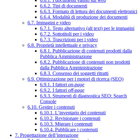
6.6.1. I documenti vanno sul web
6.6.2. Tipi di documenti
6.6.3. Formato di lettura dei documenti elettronici
6.6.4. Modalità di produzione dei documenti
6.7. Immagini e video
6.7.1. Testo alternativo (alt text) per le immagini
6.7.2. Sottotitoli per i video
6.7.3. Trascrizioni per i video
6.8. Proprietà intellettuale e privacy
6.8.1. Pubblicazione di contenuti prodotti dalla
Pubblica Amministrazione
6.8.2. Pubblicazione di contenuti non prodotti
dalla Pubblica Amministrazione
6.8.3. Consenso dei soggetti ritratti
6.9. Ottimizzazione per i motori di ricerca (SEO)
6.9.1. I fattori
on-page
6.9.2. I fattori
off-page
6.9.3. Strumenti di diagnostica SEO: Search
Console
6.10. Gestire i contenuti
6.10.1. L’inventario dei contenuti
6.10.2. Revisionare i contenuti
6.10.3. Migrare i contenuti
6.10.4. Pubblicare i contenuti
7. Progettazione dell’interazione