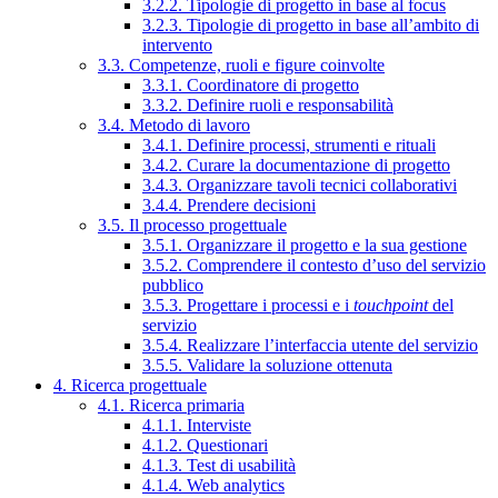
3.2.2. Tipologie di progetto in base al focus
3.2.3. Tipologie di progetto in base all’ambito di
intervento
3.3. Competenze, ruoli e figure coinvolte
3.3.1. Coordinatore di progetto
3.3.2. Definire ruoli e responsabilità
3.4. Metodo di lavoro
3.4.1. Definire processi, strumenti e rituali
3.4.2. Curare la documentazione di progetto
3.4.3. Organizzare tavoli tecnici collaborativi
3.4.4. Prendere decisioni
3.5. Il processo progettuale
3.5.1. Organizzare il progetto e la sua gestione
3.5.2. Comprendere il contesto d’uso del servizio
pubblico
3.5.3. Progettare i processi e i
touchpoint
del
servizio
3.5.4. Realizzare l’interfaccia utente del servizio
3.5.5. Validare la soluzione ottenuta
4. Ricerca progettuale
4.1. Ricerca primaria
4.1.1. Interviste
4.1.2. Questionari
4.1.3. Test di usabilità
4.1.4. Web analytics