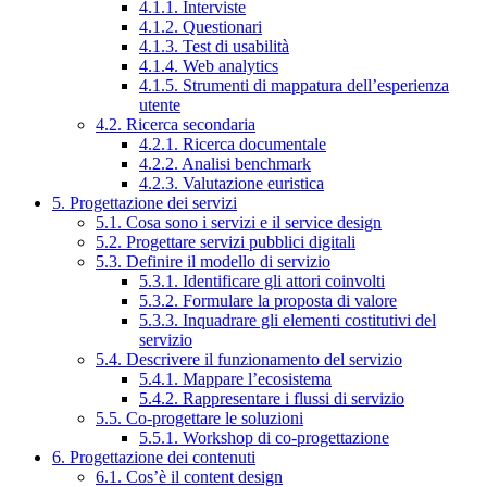
4.1.1. Interviste
4.1.2. Questionari
4.1.3. Test di usabilità
4.1.4. Web analytics
4.1.5. Strumenti di mappatura dell’esperienza
utente
4.2. Ricerca secondaria
4.2.1. Ricerca documentale
4.2.2. Analisi benchmark
4.2.3. Valutazione euristica
5. Progettazione dei servizi
5.1. Cosa sono i servizi e il service design
5.2. Progettare servizi pubblici digitali
5.3. Definire il modello di servizio
5.3.1. Identificare gli attori coinvolti
5.3.2. Formulare la proposta di valore
5.3.3. Inquadrare gli elementi costitutivi del
servizio
5.4. Descrivere il funzionamento del servizio
5.4.1. Mappare l’ecosistema
5.4.2. Rappresentare i flussi di servizio
5.5. Co-progettare le soluzioni
5.5.1. Workshop di co-progettazione
6. Progettazione dei contenuti
6.1. Cos’è il content design