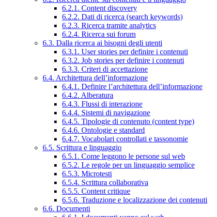
6.2.1. Content discovery
6.2.2. Dati di ricerca (search keywords)
6.2.3. Ricerca tramite analytics
6.2.4. Ricerca sui forum
6.3. Dalla ricerca ai bisogni degli utenti
6.3.1. User stories per definire i contenuti
6.3.2. Job stories per definire i contenuti
6.3.3. Criteri di accettazione
6.4. Architettura dell’informazione
6.4.1. Definire l’architettura dell’informazione
6.4.2. Alberatura
6.4.3. Flussi di interazione
6.4.4. Sistemi di navigazione
6.4.5. Tipologie di contenuto (content type)
6.4.6. Ontologie e standard
6.4.7. Vocabolari controllati e tassonomie
6.5. Scrittura e linguaggio
6.5.1. Come leggono le persone sul web
6.5.2. Le regole per un linguaggio semplice
6.5.3. Microtesti
6.5.4. Scrittura collaborativa
6.5.5. Content critique
6.5.6. Traduzione e localizzazione dei contenuti
6.6. Documenti