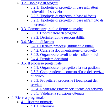
3.2. Tipologie di progetti
3.2.1. Tipologie di progetto in base agli attori
coinvolti nel servizio
3.2.2. Tipologie di progetto in base al focus
3.2.3. Tipologie di progetto in base all’ambito di
intervento
3.3. Competenze, ruoli e figure coinvolte
3.3.1. Coordinatore di progetto
3.3.2. Definire ruoli e responsabilità
3.4. Metodo di lavoro
3.4.1. Definire processi, strumenti e rituali
3.4.2. Curare la documentazione di progetto
3.4.3. Organizzare tavoli tecnici collaborativi
3.4.4. Prendere decisioni
3.5. Il processo progettuale
3.5.1. Organizzare il progetto e la sua gestione
3.5.2. Comprendere il contesto d’uso del servizio
pubblico
3.5.3. Progettare i processi e i
touchpoint
del
servizio
3.5.4. Realizzare l’interfaccia utente del servizio
3.5.5. Validare la soluzione ottenuta
4. Ricerca progettuale
4.1. Ricerca primaria
4.1.1. Interviste