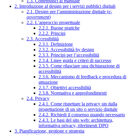
1.3. Contribuisci al manuale
2. Introduzione al design per i servizi pubblici digitali
2.1. Design per l’amministrazione digitale (
e-
government
)
2.2. L’approccio progettuale
2.2.1. Buone pratiche
2.2.2. Principi
2.3. Accessibilità
2.3.1. Definizione
2.3.2. Accessibilità by design
2.3.3. Principi per l’accessibilità
2.3.4. Linee guida e criteri di successo
2.3.5. Come rilasciare una dichiarazione di
accessibilità
2.3.6. Meccanismo di feedback e procedura di
attuazione
2.3.7. Obiettivi accessibilità
2.3.8. Normativa e approfondimenti
2.4. Privacy
2.4.1. Come rispettare la privacy sin dalla
progettazione di un sito o servizio digitale
2.4.2. Richiedi il consenso quando necessario
2.4.3. Le basi del sito web: architettura,
informativa privacy, riferimenti DPO
3. Pianificazione, gestione e strategia