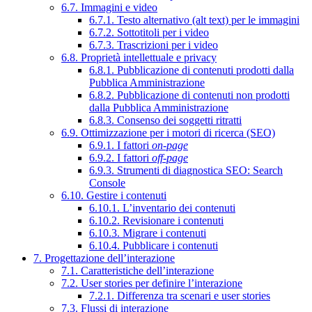
6.7. Immagini e video
6.7.1. Testo alternativo (alt text) per le immagini
6.7.2. Sottotitoli per i video
6.7.3. Trascrizioni per i video
6.8. Proprietà intellettuale e privacy
6.8.1. Pubblicazione di contenuti prodotti dalla
Pubblica Amministrazione
6.8.2. Pubblicazione di contenuti non prodotti
dalla Pubblica Amministrazione
6.8.3. Consenso dei soggetti ritratti
6.9. Ottimizzazione per i motori di ricerca (SEO)
6.9.1. I fattori
on-page
6.9.2. I fattori
off-page
6.9.3. Strumenti di diagnostica SEO: Search
Console
6.10. Gestire i contenuti
6.10.1. L’inventario dei contenuti
6.10.2. Revisionare i contenuti
6.10.3. Migrare i contenuti
6.10.4. Pubblicare i contenuti
7. Progettazione dell’interazione
7.1. Caratteristiche dell’interazione
7.2. User stories per definire l’interazione
7.2.1. Differenza tra scenari e user stories
7.3. Flussi di interazione