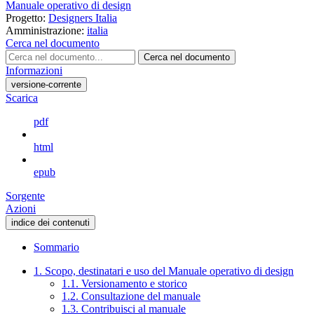
Manuale operativo di design
Progetto:
Designers Italia
Amministrazione:
italia
Cerca nel documento
Cerca nel documento
Informazioni
versione-corrente
Scarica
pdf
html
epub
Sorgente
Azioni
indice dei contenuti
Sommario
1. Scopo, destinatari e uso del Manuale operativo di design
1.1. Versionamento e storico
1.2. Consultazione del manuale
1.3. Contribuisci al manuale