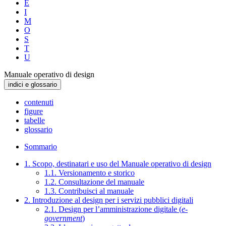
E
I
M
O
S
T
U
Manuale operativo di design
indici e glossario
contenuti
figure
tabelle
glossario
Sommario
1. Scopo, destinatari e uso del Manuale operativo di design
1.1. Versionamento e storico
1.2. Consultazione del manuale
1.3. Contribuisci al manuale
2. Introduzione al design per i servizi pubblici digitali
2.1. Design per l’amministrazione digitale (
e-
government
)