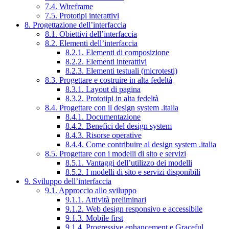
7.4. Wireframe
7.5. Prototipi interattivi
8. Progettazione dell’interfaccia
8.1. Obiettivi dell’interfaccia
8.2. Elementi dell’interfaccia
8.2.1. Elementi di composizione
8.2.2. Elementi interattivi
8.2.3. Elementi testuali (microtesti)
8.3. Progettare e costruire in alta fedeltà
8.3.1. Layout di pagina
8.3.2. Prototipi in alta fedeltà
8.4. Progettare con il design system .italia
8.4.1. Documentazione
8.4.2. Benefici del design system
8.4.3. Risorse operative
8.4.4. Come contribuire al design system .italia
8.5. Progettare con i modelli di sito e servizi
8.5.1. Vantaggi dell’utilizzo dei modelli
8.5.2. I modelli di sito e servizi disponibili
9. Sviluppo dell’interfaccia
9.1. Approccio allo sviluppo
9.1.1. Attività preliminari
9.1.2. Web design responsivo e accessibile
9.1.3. Mobile first
9.1.4. Progressive enhancement e Graceful