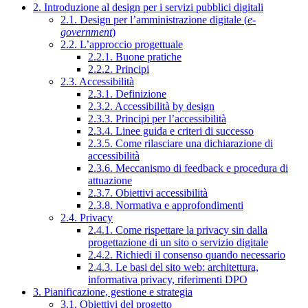
2. Introduzione al design per i servizi pubblici digitali
2.1. Design per l’amministrazione digitale (
e-
government
)
2.2. L’approccio progettuale
2.2.1. Buone pratiche
2.2.2. Principi
2.3. Accessibilità
2.3.1. Definizione
2.3.2. Accessibilità by design
2.3.3. Principi per l’accessibilità
2.3.4. Linee guida e criteri di successo
2.3.5. Come rilasciare una dichiarazione di
accessibilità
2.3.6. Meccanismo di feedback e procedura di
attuazione
2.3.7. Obiettivi accessibilità
2.3.8. Normativa e approfondimenti
2.4. Privacy
2.4.1. Come rispettare la privacy sin dalla
progettazione di un sito o servizio digitale
2.4.2. Richiedi il consenso quando necessario
2.4.3. Le basi del sito web: architettura,
informativa privacy, riferimenti DPO
3. Pianificazione, gestione e strategia
3.1. Obiettivi del progetto