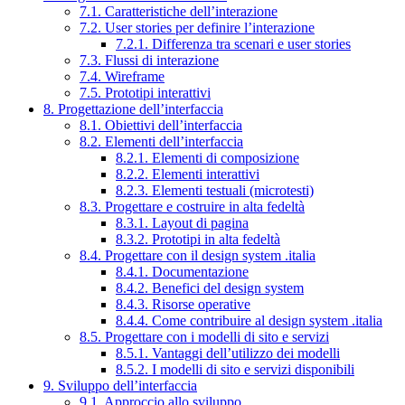
7.1. Caratteristiche dell’interazione
7.2. User stories per definire l’interazione
7.2.1. Differenza tra scenari e user stories
7.3. Flussi di interazione
7.4. Wireframe
7.5. Prototipi interattivi
8. Progettazione dell’interfaccia
8.1. Obiettivi dell’interfaccia
8.2. Elementi dell’interfaccia
8.2.1. Elementi di composizione
8.2.2. Elementi interattivi
8.2.3. Elementi testuali (microtesti)
8.3. Progettare e costruire in alta fedeltà
8.3.1. Layout di pagina
8.3.2. Prototipi in alta fedeltà
8.4. Progettare con il design system .italia
8.4.1. Documentazione
8.4.2. Benefici del design system
8.4.3. Risorse operative
8.4.4. Come contribuire al design system .italia
8.5. Progettare con i modelli di sito e servizi
8.5.1. Vantaggi dell’utilizzo dei modelli
8.5.2. I modelli di sito e servizi disponibili
9. Sviluppo dell’interfaccia
9.1. Approccio allo sviluppo