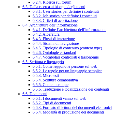
6.2.4. Ricerca sui forum
6.3. Dalla ricerca ai bisogni degli utenti
6.3.1. User stories per definire i contenuti
6.3.2. Job stories per definire i contenuti
6.3.3. Criteri di accettazione
6.4. Architettura dell’informazione
6.4.1. Definire l’architettura dell’informazione
6.4.2. Alberatura
6.4.3. Flussi di interazione
6.4.4. Sistemi di navigazione
6.4.5. Tipologie di contenuto (content type)
6.4.6. Ontologie e standard
6.4.7. Vocabolari controllati e tassonomie
6.5. Scrittura e linguaggio
6.5.1. Come leggono le persone sul web
6.5.2. Le regole per un linguaggio semplice
6.5.3. Microtesti
6.5.4. Scrittura collaborativa
6.5.5. Content critique
6.5.6. Traduzione e localizzazione dei contenuti
6.6. Documenti
6.6.1. I documenti vanno sul web
6.6.2. Tipi di documenti
6.6.3. Formato di lettura dei documenti elettronici
6.6.4. Modalità di produzione dei documenti