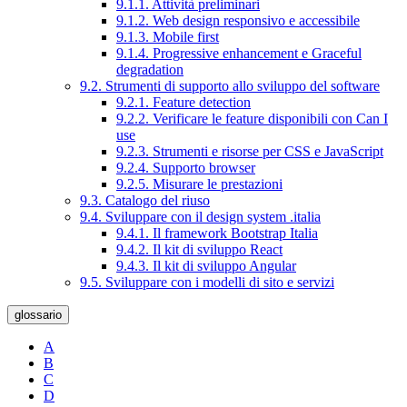
9.1.1. Attività preliminari
9.1.2. Web design responsivo e accessibile
9.1.3. Mobile first
9.1.4. Progressive enhancement e Graceful
degradation
9.2. Strumenti di supporto allo sviluppo del software
9.2.1. Feature detection
9.2.2. Verificare le feature disponibili con Can I
use
9.2.3. Strumenti e risorse per CSS e JavaScript
9.2.4. Supporto browser
9.2.5. Misurare le prestazioni
9.3. Catalogo del riuso
9.4. Sviluppare con il design system .italia
9.4.1. Il framework Bootstrap Italia
9.4.2. Il kit di sviluppo React
9.4.3. Il kit di sviluppo Angular
9.5. Sviluppare con i modelli di sito e servizi
glossario
A
B
C
D