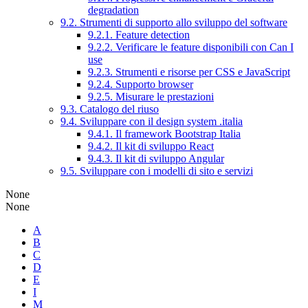
degradation
9.2. Strumenti di supporto allo sviluppo del software
9.2.1. Feature detection
9.2.2. Verificare le feature disponibili con Can I
use
9.2.3. Strumenti e risorse per CSS e JavaScript
9.2.4. Supporto browser
9.2.5. Misurare le prestazioni
9.3. Catalogo del riuso
9.4. Sviluppare con il design system .italia
9.4.1. Il framework Bootstrap Italia
9.4.2. Il kit di sviluppo React
9.4.3. Il kit di sviluppo Angular
9.5. Sviluppare con i modelli di sito e servizi
None
None
A
B
C
D
E
I
M