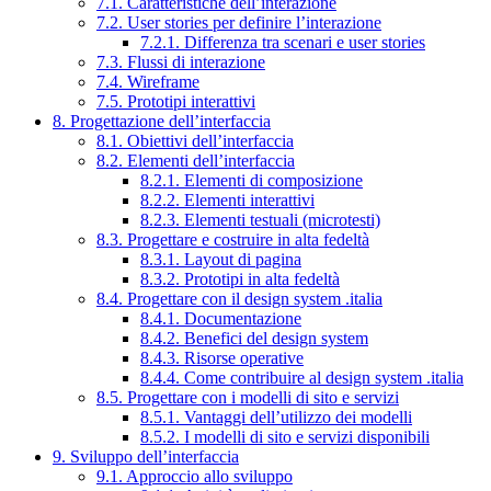
7.1. Caratteristiche dell’interazione
7.2. User stories per definire l’interazione
7.2.1. Differenza tra scenari e user stories
7.3. Flussi di interazione
7.4. Wireframe
7.5. Prototipi interattivi
8. Progettazione dell’interfaccia
8.1. Obiettivi dell’interfaccia
8.2. Elementi dell’interfaccia
8.2.1. Elementi di composizione
8.2.2. Elementi interattivi
8.2.3. Elementi testuali (microtesti)
8.3. Progettare e costruire in alta fedeltà
8.3.1. Layout di pagina
8.3.2. Prototipi in alta fedeltà
8.4. Progettare con il design system .italia
8.4.1. Documentazione
8.4.2. Benefici del design system
8.4.3. Risorse operative
8.4.4. Come contribuire al design system .italia
8.5. Progettare con i modelli di sito e servizi
8.5.1. Vantaggi dell’utilizzo dei modelli
8.5.2. I modelli di sito e servizi disponibili
9. Sviluppo dell’interfaccia
9.1. Approccio allo sviluppo