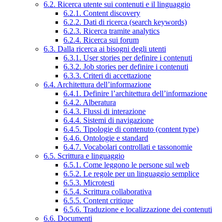
6.2. Ricerca utente sui contenuti e il linguaggio
6.2.1. Content discovery
6.2.2. Dati di ricerca (search keywords)
6.2.3. Ricerca tramite analytics
6.2.4. Ricerca sui forum
6.3. Dalla ricerca ai bisogni degli utenti
6.3.1. User stories per definire i contenuti
6.3.2. Job stories per definire i contenuti
6.3.3. Criteri di accettazione
6.4. Architettura dell’informazione
6.4.1. Definire l’architettura dell’informazione
6.4.2. Alberatura
6.4.3. Flussi di interazione
6.4.4. Sistemi di navigazione
6.4.5. Tipologie di contenuto (content type)
6.4.6. Ontologie e standard
6.4.7. Vocabolari controllati e tassonomie
6.5. Scrittura e linguaggio
6.5.1. Come leggono le persone sul web
6.5.2. Le regole per un linguaggio semplice
6.5.3. Microtesti
6.5.4. Scrittura collaborativa
6.5.5. Content critique
6.5.6. Traduzione e localizzazione dei contenuti
6.6. Documenti