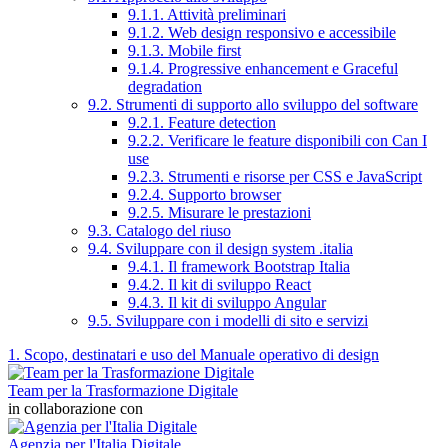
9.1.1. Attività preliminari
9.1.2. Web design responsivo e accessibile
9.1.3. Mobile first
9.1.4. Progressive enhancement e Graceful
degradation
9.2. Strumenti di supporto allo sviluppo del software
9.2.1. Feature detection
9.2.2. Verificare le feature disponibili con Can I
use
9.2.3. Strumenti e risorse per CSS e JavaScript
9.2.4. Supporto browser
9.2.5. Misurare le prestazioni
9.3. Catalogo del riuso
9.4. Sviluppare con il design system .italia
9.4.1. Il framework Bootstrap Italia
9.4.2. Il kit di sviluppo React
9.4.3. Il kit di sviluppo Angular
9.5. Sviluppare con i modelli di sito e servizi
1. Scopo, destinatari e uso del Manuale operativo di design
Team per la Trasformazione Digitale
in collaborazione con
Agenzia per l'Italia Digitale