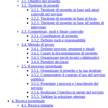
3.1. Obiettivi del progetto
3.2. Tipologie di progetti
3.2.1. Tipologie di progetto in base agli attori
coinvolti nel servizio
3.2.2. Tipologie di progetto in base al focus
3.2.3. Tipologie di progetto in base all’ambito di
intervento
3.3. Competenze, ruoli e figure coinvolte
3.3.1. Coordinatore di progetto
3.3.2. Definire ruoli e responsabilità
3.4. Metodo di lavoro
3.4.1. Definire processi, strumenti e rituali
3.4.2. Curare la documentazione di progetto
3.4.3. Organizzare tavoli tecnici collaborativi
3.4.4. Prendere decisioni
3.5. Il processo progettuale
3.5.1. Organizzare il progetto e la sua gestione
3.5.2. Comprendere il contesto d’uso del servizio
pubblico
3.5.3. Progettare i processi e i
touchpoint
del
servizio
3.5.4. Realizzare l’interfaccia utente del servizio
3.5.5. Validare la soluzione ottenuta
4. Ricerca progettuale
4.1. Ricerca primaria