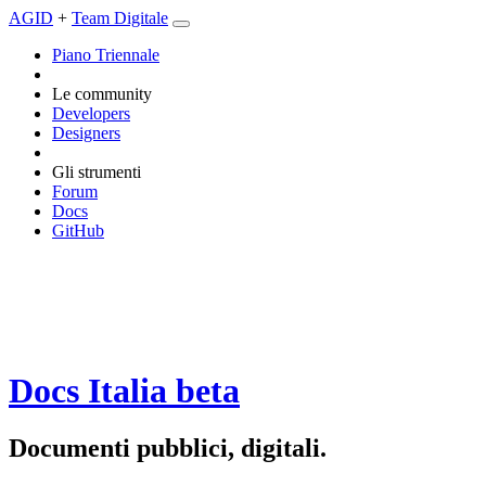
AGID
+
Team Digitale
Piano Triennale
Le community
Developers
Designers
Gli strumenti
Forum
Docs
GitHub
Docs Italia
beta
Documenti pubblici, digitali.