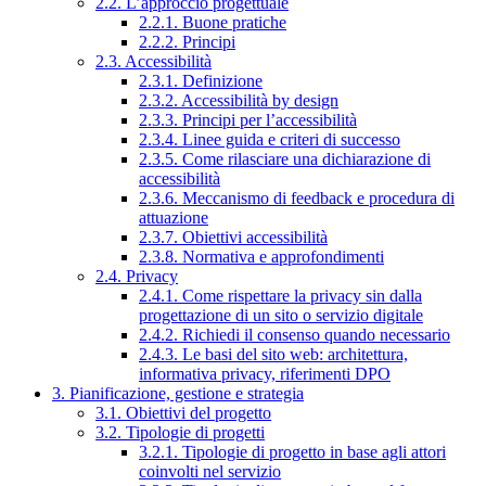
2.2. L’approccio progettuale
2.2.1. Buone pratiche
2.2.2. Principi
2.3. Accessibilità
2.3.1. Definizione
2.3.2. Accessibilità by design
2.3.3. Principi per l’accessibilità
2.3.4. Linee guida e criteri di successo
2.3.5. Come rilasciare una dichiarazione di
accessibilità
2.3.6. Meccanismo di feedback e procedura di
attuazione
2.3.7. Obiettivi accessibilità
2.3.8. Normativa e approfondimenti
2.4. Privacy
2.4.1. Come rispettare la privacy sin dalla
progettazione di un sito o servizio digitale
2.4.2. Richiedi il consenso quando necessario
2.4.3. Le basi del sito web: architettura,
informativa privacy, riferimenti DPO
3. Pianificazione, gestione e strategia
3.1. Obiettivi del progetto
3.2. Tipologie di progetti
3.2.1. Tipologie di progetto in base agli attori
coinvolti nel servizio