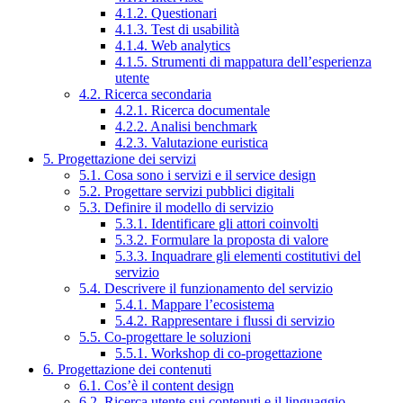
4.1.2. Questionari
4.1.3. Test di usabilità
4.1.4. Web analytics
4.1.5. Strumenti di mappatura dell’esperienza
utente
4.2. Ricerca secondaria
4.2.1. Ricerca documentale
4.2.2. Analisi benchmark
4.2.3. Valutazione euristica
5. Progettazione dei servizi
5.1. Cosa sono i servizi e il service design
5.2. Progettare servizi pubblici digitali
5.3. Definire il modello di servizio
5.3.1. Identificare gli attori coinvolti
5.3.2. Formulare la proposta di valore
5.3.3. Inquadrare gli elementi costitutivi del
servizio
5.4. Descrivere il funzionamento del servizio
5.4.1. Mappare l’ecosistema
5.4.2. Rappresentare i flussi di servizio
5.5. Co-progettare le soluzioni
5.5.1. Workshop di co-progettazione
6. Progettazione dei contenuti
6.1. Cos’è il content design
6.2. Ricerca utente sui contenuti e il linguaggio