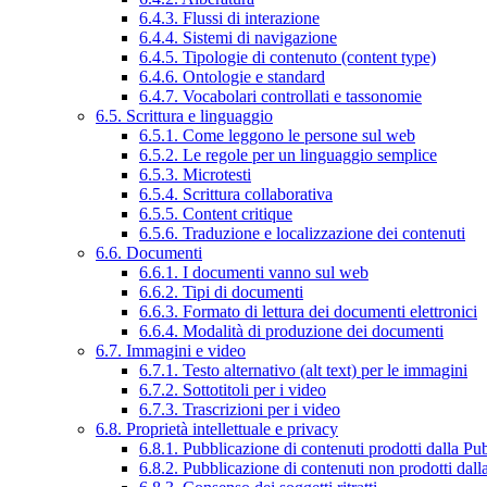
6.4.3. Flussi di interazione
6.4.4. Sistemi di navigazione
6.4.5. Tipologie di contenuto (content type)
6.4.6. Ontologie e standard
6.4.7. Vocabolari controllati e tassonomie
6.5. Scrittura e linguaggio
6.5.1. Come leggono le persone sul web
6.5.2. Le regole per un linguaggio semplice
6.5.3. Microtesti
6.5.4. Scrittura collaborativa
6.5.5. Content critique
6.5.6. Traduzione e localizzazione dei contenuti
6.6. Documenti
6.6.1. I documenti vanno sul web
6.6.2. Tipi di documenti
6.6.3. Formato di lettura dei documenti elettronici
6.6.4. Modalità di produzione dei documenti
6.7. Immagini e video
6.7.1. Testo alternativo (alt text) per le immagini
6.7.2. Sottotitoli per i video
6.7.3. Trascrizioni per i video
6.8. Proprietà intellettuale e privacy
6.8.1. Pubblicazione di contenuti prodotti dalla P
6.8.2. Pubblicazione di contenuti non prodotti dal