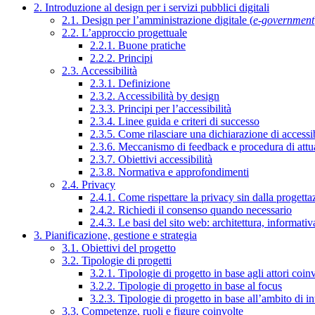
2. Introduzione al design per i servizi pubblici digitali
2.1. Design per l’amministrazione digitale (
e-government
2.2. L’approccio progettuale
2.2.1. Buone pratiche
2.2.2. Principi
2.3. Accessibilità
2.3.1. Definizione
2.3.2. Accessibilità by design
2.3.3. Principi per l’accessibilità
2.3.4. Linee guida e criteri di successo
2.3.5. Come rilasciare una dichiarazione di accessib
2.3.6. Meccanismo di feedback e procedura di attu
2.3.7. Obiettivi accessibilità
2.3.8. Normativa e approfondimenti
2.4. Privacy
2.4.1. Come rispettare la privacy sin dalla progettaz
2.4.2. Richiedi il consenso quando necessario
2.4.3. Le basi del sito web: architettura, informati
3. Pianificazione, gestione e strategia
3.1. Obiettivi del progetto
3.2. Tipologie di progetti
3.2.1. Tipologie di progetto in base agli attori coinv
3.2.2. Tipologie di progetto in base al focus
3.2.3. Tipologie di progetto in base all’ambito di i
3.3. Competenze, ruoli e figure coinvolte