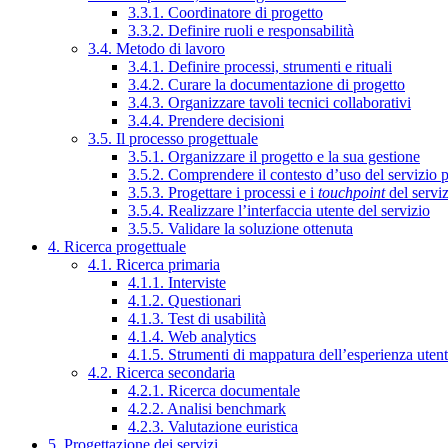
3.3.1. Coordinatore di progetto
3.3.2. Definire ruoli e responsabilità
3.4. Metodo di lavoro
3.4.1. Definire processi, strumenti e rituali
3.4.2. Curare la documentazione di progetto
3.4.3. Organizzare tavoli tecnici collaborativi
3.4.4. Prendere decisioni
3.5. Il processo progettuale
3.5.1. Organizzare il progetto e la sua gestione
3.5.2. Comprendere il contesto d’uso del servizio 
3.5.3. Progettare i processi e i
touchpoint
del servi
3.5.4. Realizzare l’interfaccia utente del servizio
3.5.5. Validare la soluzione ottenuta
4. Ricerca progettuale
4.1. Ricerca primaria
4.1.1. Interviste
4.1.2. Questionari
4.1.3. Test di usabilità
4.1.4. Web analytics
4.1.5. Strumenti di mappatura dell’esperienza uten
4.2. Ricerca secondaria
4.2.1. Ricerca documentale
4.2.2. Analisi benchmark
4.2.3. Valutazione euristica
5. Progettazione dei servizi