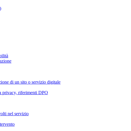
)
ilità
azione
ione di un sito o servizio digitale
va privacy, riferimenti DPO
olti nel servizio
ntervento