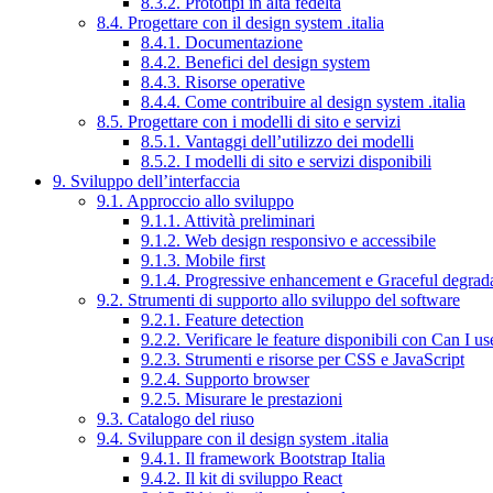
8.3.2. Prototipi in alta fedeltà
8.4. Progettare con il design system .italia
8.4.1. Documentazione
8.4.2. Benefici del design system
8.4.3. Risorse operative
8.4.4. Come contribuire al design system .italia
8.5. Progettare con i modelli di sito e servizi
8.5.1. Vantaggi dell’utilizzo dei modelli
8.5.2. I modelli di sito e servizi disponibili
9. Sviluppo dell’interfaccia
9.1. Approccio allo sviluppo
9.1.1. Attività preliminari
9.1.2. Web design responsivo e accessibile
9.1.3. Mobile first
9.1.4. Progressive enhancement e Graceful degrad
9.2. Strumenti di supporto allo sviluppo del software
9.2.1. Feature detection
9.2.2. Verificare le feature disponibili con Can I us
9.2.3. Strumenti e risorse per CSS e JavaScript
9.2.4. Supporto browser
9.2.5. Misurare le prestazioni
9.3. Catalogo del riuso
9.4. Sviluppare con il design system .italia
9.4.1. Il framework Bootstrap Italia
9.4.2. Il kit di sviluppo React