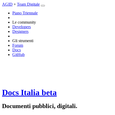
AGID
+
Team Digitale
Piano Triennale
Le community
Developers
Designers
Gli strumenti
Forum
Docs
GitHub
Docs Italia
beta
Documenti pubblici, digitali.