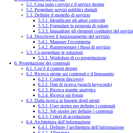
5.1. Cosa sono i servizi e il service design
5.2. Progettare servizi pubblici digitali
5.3. Definire il modello di servizio
5.3.1. Identificare gli attori coinvolti
5.3.2. Formulare la proposta di valore
5.3.3. Inquadrare gli elementi costitutivi del serviz
5.4. Descrivere il funzionamento del servizio
5.4.1. Mappare l’ecosistema
5.4.2. Rappresentare i flussi di servizio
5.5. Co-progettare le soluzioni
5.5.1. Workshop di co-progettazione
6. Progettazione dei contenuti
6.1. Cos’è il content design
6.2. Ricerca utente sui contenuti e il linguaggio
6.2.1. Content discovery
6.2.2. Dati di ricerca (search keywords)
6.2.3. Ricerca tramite analytics
6.2.4. Ricerca sui forum
6.3. Dalla ricerca ai bisogni degli utenti
6.3.1. User stories per definire i contenuti
6.3.2. Job stories per definire i contenuti
6.3.3. Criteri di accettazione
6.4. Architettura dell’informazione
6.4.1. Definire l’architettura dell’informazione
6.4.2. Alberatura