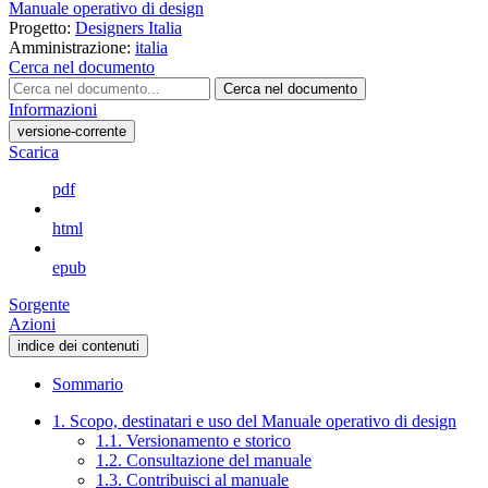
Manuale operativo di design
Progetto:
Designers Italia
Amministrazione:
italia
Cerca nel documento
Cerca nel documento
Informazioni
versione-corrente
Scarica
pdf
html
epub
Sorgente
Azioni
indice dei contenuti
Sommario
1. Scopo, destinatari e uso del Manuale operativo di design
1.1. Versionamento e storico
1.2. Consultazione del manuale
1.3. Contribuisci al manuale