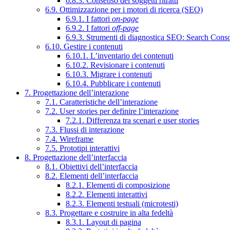
6.8.3. Consenso dei soggetti ritratti
6.9. Ottimizzazione per i motori di ricerca (SEO)
6.9.1. I fattori
on-page
6.9.2. I fattori
off-page
6.9.3. Strumenti di diagnostica SEO: Search Cons
6.10. Gestire i contenuti
6.10.1. L’inventario dei contenuti
6.10.2. Revisionare i contenuti
6.10.3. Migrare i contenuti
6.10.4. Pubblicare i contenuti
7. Progettazione dell’interazione
7.1. Caratteristiche dell’interazione
7.2. User stories per definire l’interazione
7.2.1. Differenza tra scenari e user stories
7.3. Flussi di interazione
7.4. Wireframe
7.5. Prototipi interattivi
8. Progettazione dell’interfaccia
8.1. Obiettivi dell’interfaccia
8.2. Elementi dell’interfaccia
8.2.1. Elementi di composizione
8.2.2. Elementi interattivi
8.2.3. Elementi testuali (microtesti)
8.3. Progettare e costruire in alta fedeltà
8.3.1. Layout di pagina