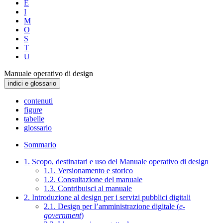
E
I
M
O
S
T
U
Manuale operativo di design
indici e glossario
contenuti
figure
tabelle
glossario
Sommario
1. Scopo, destinatari e uso del Manuale operativo di design
1.1. Versionamento e storico
1.2. Consultazione del manuale
1.3. Contribuisci al manuale
2. Introduzione al design per i servizi pubblici digitali
2.1. Design per l’amministrazione digitale (
e-
government
)