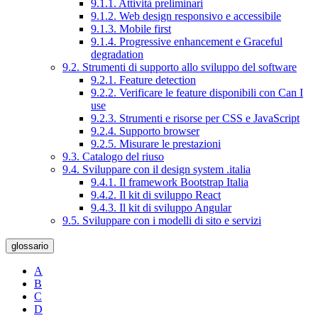
9.1.1. Attività preliminari
9.1.2. Web design responsivo e accessibile
9.1.3. Mobile first
9.1.4. Progressive enhancement e Graceful
degradation
9.2. Strumenti di supporto allo sviluppo del software
9.2.1. Feature detection
9.2.2. Verificare le feature disponibili con Can I
use
9.2.3. Strumenti e risorse per CSS e JavaScript
9.2.4. Supporto browser
9.2.5. Misurare le prestazioni
9.3. Catalogo del riuso
9.4. Sviluppare con il design system .italia
9.4.1. Il framework Bootstrap Italia
9.4.2. Il kit di sviluppo React
9.4.3. Il kit di sviluppo Angular
9.5. Sviluppare con i modelli di sito e servizi
glossario
A
B
C
D