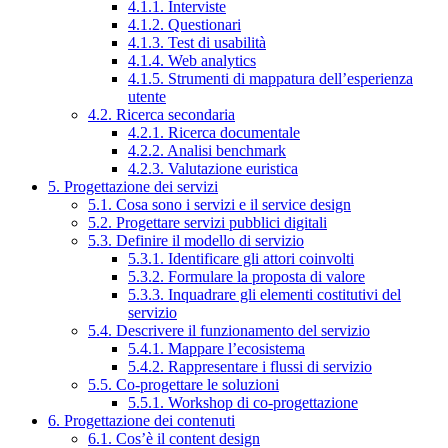
4.1.1. Interviste
4.1.2. Questionari
4.1.3. Test di usabilità
4.1.4. Web analytics
4.1.5. Strumenti di mappatura dell’esperienza
utente
4.2. Ricerca secondaria
4.2.1. Ricerca documentale
4.2.2. Analisi benchmark
4.2.3. Valutazione euristica
5. Progettazione dei servizi
5.1. Cosa sono i servizi e il service design
5.2. Progettare servizi pubblici digitali
5.3. Definire il modello di servizio
5.3.1. Identificare gli attori coinvolti
5.3.2. Formulare la proposta di valore
5.3.3. Inquadrare gli elementi costitutivi del
servizio
5.4. Descrivere il funzionamento del servizio
5.4.1. Mappare l’ecosistema
5.4.2. Rappresentare i flussi di servizio
5.5. Co-progettare le soluzioni
5.5.1. Workshop di co-progettazione
6. Progettazione dei contenuti
6.1. Cos’è il content design