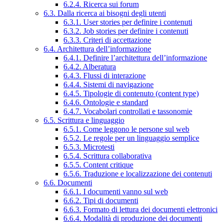
6.2.4. Ricerca sui forum
6.3. Dalla ricerca ai bisogni degli utenti
6.3.1. User stories per definire i contenuti
6.3.2. Job stories per definire i contenuti
6.3.3. Criteri di accettazione
6.4. Architettura dell’informazione
6.4.1. Definire l’architettura dell’informazione
6.4.2. Alberatura
6.4.3. Flussi di interazione
6.4.4. Sistemi di navigazione
6.4.5. Tipologie di contenuto (content type)
6.4.6. Ontologie e standard
6.4.7. Vocabolari controllati e tassonomie
6.5. Scrittura e linguaggio
6.5.1. Come leggono le persone sul web
6.5.2. Le regole per un linguaggio semplice
6.5.3. Microtesti
6.5.4. Scrittura collaborativa
6.5.5. Content critique
6.5.6. Traduzione e localizzazione dei contenuti
6.6. Documenti
6.6.1. I documenti vanno sul web
6.6.2. Tipi di documenti
6.6.3. Formato di lettura dei documenti elettronici
6.6.4. Modalità di produzione dei documenti