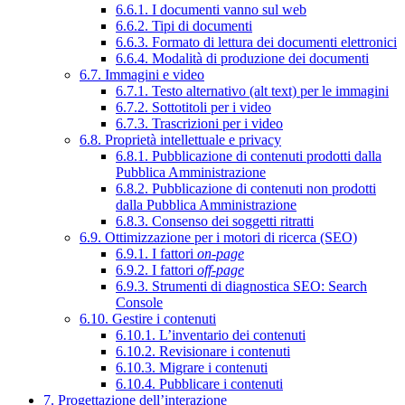
6.6.1. I documenti vanno sul web
6.6.2. Tipi di documenti
6.6.3. Formato di lettura dei documenti elettronici
6.6.4. Modalità di produzione dei documenti
6.7. Immagini e video
6.7.1. Testo alternativo (alt text) per le immagini
6.7.2. Sottotitoli per i video
6.7.3. Trascrizioni per i video
6.8. Proprietà intellettuale e privacy
6.8.1. Pubblicazione di contenuti prodotti dalla
Pubblica Amministrazione
6.8.2. Pubblicazione di contenuti non prodotti
dalla Pubblica Amministrazione
6.8.3. Consenso dei soggetti ritratti
6.9. Ottimizzazione per i motori di ricerca (SEO)
6.9.1. I fattori
on-page
6.9.2. I fattori
off-page
6.9.3. Strumenti di diagnostica SEO: Search
Console
6.10. Gestire i contenuti
6.10.1. L’inventario dei contenuti
6.10.2. Revisionare i contenuti
6.10.3. Migrare i contenuti
6.10.4. Pubblicare i contenuti
7. Progettazione dell’interazione