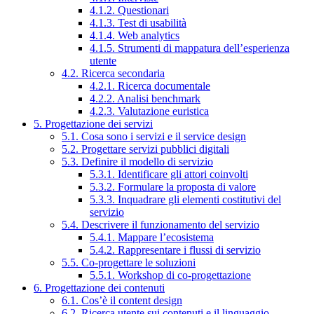
4.1.2. Questionari
4.1.3. Test di usabilità
4.1.4. Web analytics
4.1.5. Strumenti di mappatura dell’esperienza
utente
4.2. Ricerca secondaria
4.2.1. Ricerca documentale
4.2.2. Analisi benchmark
4.2.3. Valutazione euristica
5. Progettazione dei servizi
5.1. Cosa sono i servizi e il service design
5.2. Progettare servizi pubblici digitali
5.3. Definire il modello di servizio
5.3.1. Identificare gli attori coinvolti
5.3.2. Formulare la proposta di valore
5.3.3. Inquadrare gli elementi costitutivi del
servizio
5.4. Descrivere il funzionamento del servizio
5.4.1. Mappare l’ecosistema
5.4.2. Rappresentare i flussi di servizio
5.5. Co-progettare le soluzioni
5.5.1. Workshop di co-progettazione
6. Progettazione dei contenuti
6.1. Cos’è il content design
6.2. Ricerca utente sui contenuti e il linguaggio