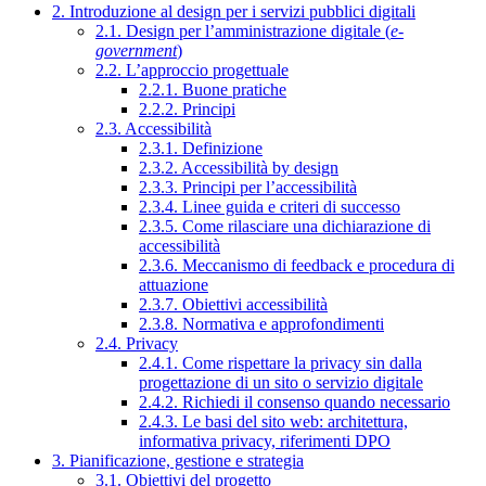
2. Introduzione al design per i servizi pubblici digitali
2.1. Design per l’amministrazione digitale (
e-
government
)
2.2. L’approccio progettuale
2.2.1. Buone pratiche
2.2.2. Principi
2.3. Accessibilità
2.3.1. Definizione
2.3.2. Accessibilità by design
2.3.3. Principi per l’accessibilità
2.3.4. Linee guida e criteri di successo
2.3.5. Come rilasciare una dichiarazione di
accessibilità
2.3.6. Meccanismo di feedback e procedura di
attuazione
2.3.7. Obiettivi accessibilità
2.3.8. Normativa e approfondimenti
2.4. Privacy
2.4.1. Come rispettare la privacy sin dalla
progettazione di un sito o servizio digitale
2.4.2. Richiedi il consenso quando necessario
2.4.3. Le basi del sito web: architettura,
informativa privacy, riferimenti DPO
3. Pianificazione, gestione e strategia
3.1. Obiettivi del progetto