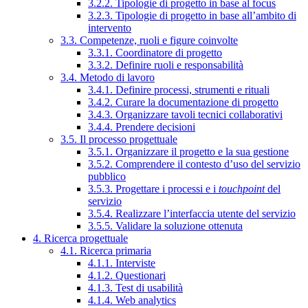
3.2.2. Tipologie di progetto in base al focus
3.2.3. Tipologie di progetto in base all’ambito di
intervento
3.3. Competenze, ruoli e figure coinvolte
3.3.1. Coordinatore di progetto
3.3.2. Definire ruoli e responsabilità
3.4. Metodo di lavoro
3.4.1. Definire processi, strumenti e rituali
3.4.2. Curare la documentazione di progetto
3.4.3. Organizzare tavoli tecnici collaborativi
3.4.4. Prendere decisioni
3.5. Il processo progettuale
3.5.1. Organizzare il progetto e la sua gestione
3.5.2. Comprendere il contesto d’uso del servizio
pubblico
3.5.3. Progettare i processi e i
touchpoint
del
servizio
3.5.4. Realizzare l’interfaccia utente del servizio
3.5.5. Validare la soluzione ottenuta
4. Ricerca progettuale
4.1. Ricerca primaria
4.1.1. Interviste
4.1.2. Questionari
4.1.3. Test di usabilità
4.1.4. Web analytics