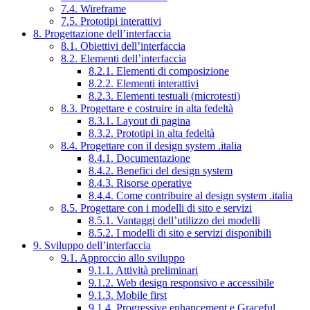
7.4. Wireframe
7.5. Prototipi interattivi
8. Progettazione dell’interfaccia
8.1. Obiettivi dell’interfaccia
8.2. Elementi dell’interfaccia
8.2.1. Elementi di composizione
8.2.2. Elementi interattivi
8.2.3. Elementi testuali (microtesti)
8.3. Progettare e costruire in alta fedeltà
8.3.1. Layout di pagina
8.3.2. Prototipi in alta fedeltà
8.4. Progettare con il design system .italia
8.4.1. Documentazione
8.4.2. Benefici del design system
8.4.3. Risorse operative
8.4.4. Come contribuire al design system .italia
8.5. Progettare con i modelli di sito e servizi
8.5.1. Vantaggi dell’utilizzo dei modelli
8.5.2. I modelli di sito e servizi disponibili
9. Sviluppo dell’interfaccia
9.1. Approccio allo sviluppo
9.1.1. Attività preliminari
9.1.2. Web design responsivo e accessibile
9.1.3. Mobile first
9.1.4. Progressive enhancement e Graceful