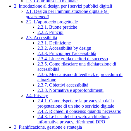
1.3. Contribuisci al manuale
2. Introduzione al design per i servizi pubblici digitali
2.1. Design per l’amministrazione digitale (
e-
government
)
2.2. L’approccio progettuale
2.2.1. Buone pratiche
2.2.2. Principi
2.3. Accessibilità
2.3.1. Definizione
2.3.2. Accessibilità by design
2.3.3. Principi per l’accessibilità
2.3.4. Linee guida e criteri di successo
2.3.5. Come rilasciare una dichiarazione di
accessibilità
2.3.6. Meccanismo di feedback e procedura di
attuazione
2.3.7. Obiettivi accessibilità
2.3.8. Normativa e approfondimenti
2.4. Privacy
2.4.1. Come rispettare la privacy sin dalla
progettazione di un sito o servizio digitale
2.4.2. Richiedi il consenso quando necessario
2.4.3. Le basi del sito web: architettura,
informativa privacy, riferimenti DPO
3. Pianificazione, gestione e strategia