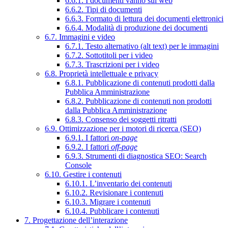
6.6.1. I documenti vanno sul web
6.6.2. Tipi di documenti
6.6.3. Formato di lettura dei documenti elettronici
6.6.4. Modalità di produzione dei documenti
6.7. Immagini e video
6.7.1. Testo alternativo (alt text) per le immagini
6.7.2. Sottotitoli per i video
6.7.3. Trascrizioni per i video
6.8. Proprietà intellettuale e privacy
6.8.1. Pubblicazione di contenuti prodotti dalla
Pubblica Amministrazione
6.8.2. Pubblicazione di contenuti non prodotti
dalla Pubblica Amministrazione
6.8.3. Consenso dei soggetti ritratti
6.9. Ottimizzazione per i motori di ricerca (SEO)
6.9.1. I fattori
on-page
6.9.2. I fattori
off-page
6.9.3. Strumenti di diagnostica SEO: Search
Console
6.10. Gestire i contenuti
6.10.1. L’inventario dei contenuti
6.10.2. Revisionare i contenuti
6.10.3. Migrare i contenuti
6.10.4. Pubblicare i contenuti
7. Progettazione dell’interazione