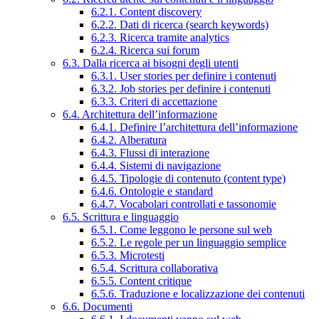
6.2.1. Content discovery
6.2.2. Dati di ricerca (search keywords)
6.2.3. Ricerca tramite analytics
6.2.4. Ricerca sui forum
6.3. Dalla ricerca ai bisogni degli utenti
6.3.1. User stories per definire i contenuti
6.3.2. Job stories per definire i contenuti
6.3.3. Criteri di accettazione
6.4. Architettura dell’informazione
6.4.1. Definire l’architettura dell’informazione
6.4.2. Alberatura
6.4.3. Flussi di interazione
6.4.4. Sistemi di navigazione
6.4.5. Tipologie di contenuto (content type)
6.4.6. Ontologie e standard
6.4.7. Vocabolari controllati e tassonomie
6.5. Scrittura e linguaggio
6.5.1. Come leggono le persone sul web
6.5.2. Le regole per un linguaggio semplice
6.5.3. Microtesti
6.5.4. Scrittura collaborativa
6.5.5. Content critique
6.5.6. Traduzione e localizzazione dei contenuti
6.6. Documenti