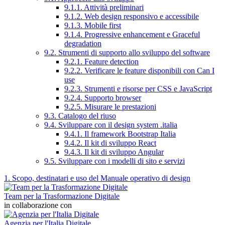
9.1.1. Attività preliminari
9.1.2. Web design responsivo e accessibile
9.1.3. Mobile first
9.1.4. Progressive enhancement e Graceful
degradation
9.2. Strumenti di supporto allo sviluppo del software
9.2.1. Feature detection
9.2.2. Verificare le feature disponibili con Can I
use
9.2.3. Strumenti e risorse per CSS e JavaScript
9.2.4. Supporto browser
9.2.5. Misurare le prestazioni
9.3. Catalogo del riuso
9.4. Sviluppare con il design system .italia
9.4.1. Il framework Bootstrap Italia
9.4.2. Il kit di sviluppo React
9.4.3. Il kit di sviluppo Angular
9.5. Sviluppare con i modelli di sito e servizi
1. Scopo, destinatari e uso del Manuale operativo di design
Team per la Trasformazione Digitale
in collaborazione con
Agenzia per l'Italia Digitale