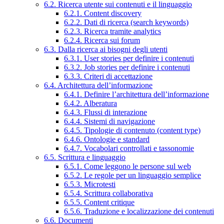
6.2. Ricerca utente sui contenuti e il linguaggio
6.2.1. Content discovery
6.2.2. Dati di ricerca (search keywords)
6.2.3. Ricerca tramite analytics
6.2.4. Ricerca sui forum
6.3. Dalla ricerca ai bisogni degli utenti
6.3.1. User stories per definire i contenuti
6.3.2. Job stories per definire i contenuti
6.3.3. Criteri di accettazione
6.4. Architettura dell’informazione
6.4.1. Definire l’architettura dell’informazione
6.4.2. Alberatura
6.4.3. Flussi di interazione
6.4.4. Sistemi di navigazione
6.4.5. Tipologie di contenuto (content type)
6.4.6. Ontologie e standard
6.4.7. Vocabolari controllati e tassonomie
6.5. Scrittura e linguaggio
6.5.1. Come leggono le persone sul web
6.5.2. Le regole per un linguaggio semplice
6.5.3. Microtesti
6.5.4. Scrittura collaborativa
6.5.5. Content critique
6.5.6. Traduzione e localizzazione dei contenuti
6.6. Documenti