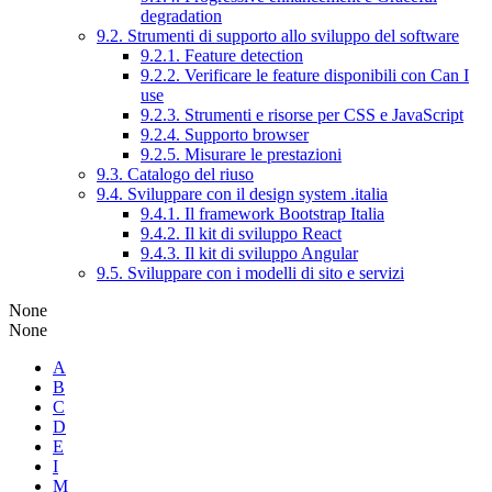
degradation
9.2. Strumenti di supporto allo sviluppo del software
9.2.1. Feature detection
9.2.2. Verificare le feature disponibili con Can I
use
9.2.3. Strumenti e risorse per CSS e JavaScript
9.2.4. Supporto browser
9.2.5. Misurare le prestazioni
9.3. Catalogo del riuso
9.4. Sviluppare con il design system .italia
9.4.1. Il framework Bootstrap Italia
9.4.2. Il kit di sviluppo React
9.4.3. Il kit di sviluppo Angular
9.5. Sviluppare con i modelli di sito e servizi
None
None
A
B
C
D
E
I
M