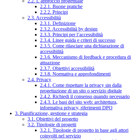
2.2. L’approccio progettuale
2.2.1. Buone pratiche
2.2.2. Principi
2.3. Accessibilità
2.3.1. Definizione
2.3.2. Accessibilità by design
2.3.3. Principi per l’accessibilità
2.3.4. Linee guida e criteri di successo
2.3.5. Come rilasciare una dichiarazione di
accessibilità
2.3.6. Meccanismo di feedback e procedura di
attuazione
2.3.7. Obiettivi accessibilità
2.3.8. Normativa e approfondimenti
2.4. Privacy
2.4.1. Come rispettare la privacy sin dalla
progettazione di un sito o servizio digitale
2.4.2. Richiedi il consenso quando necessario
2.4.3. Le basi del sito web: architettura,
informativa privacy, riferimenti DPO
3. Pianificazione, gestione e strategia
3.1. Obiettivi del progetto
3.2. Tipologie di progetti
3.2.1. Tipologie di progetto in base agli attori
coinvolti nel servizio