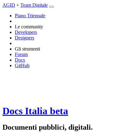
AGID
+
Team Digitale
Piano Triennale
Le community
Developers
Designers
Gli strumenti
Forum
Docs
GitHub
Docs Italia
beta
Documenti pubblici, digitali.