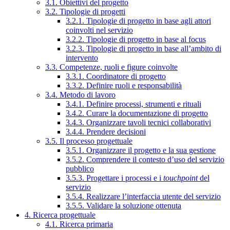
3.1. Obiettivi del progetto
3.2. Tipologie di progetti
3.2.1. Tipologie di progetto in base agli attori
coinvolti nel servizio
3.2.2. Tipologie di progetto in base al focus
3.2.3. Tipologie di progetto in base all’ambito di
intervento
3.3. Competenze, ruoli e figure coinvolte
3.3.1. Coordinatore di progetto
3.3.2. Definire ruoli e responsabilità
3.4. Metodo di lavoro
3.4.1. Definire processi, strumenti e rituali
3.4.2. Curare la documentazione di progetto
3.4.3. Organizzare tavoli tecnici collaborativi
3.4.4. Prendere decisioni
3.5. Il processo progettuale
3.5.1. Organizzare il progetto e la sua gestione
3.5.2. Comprendere il contesto d’uso del servizio
pubblico
3.5.3. Progettare i processi e i
touchpoint
del
servizio
3.5.4. Realizzare l’interfaccia utente del servizio
3.5.5. Validare la soluzione ottenuta
4. Ricerca progettuale
4.1. Ricerca primaria