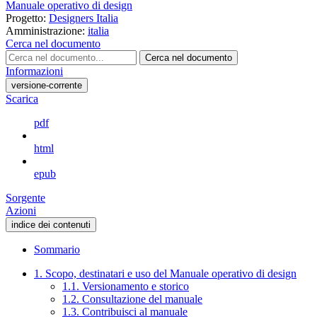
Manuale operativo di design
Progetto:
Designers Italia
Amministrazione:
italia
Cerca nel documento
Cerca nel documento
Informazioni
versione-corrente
Scarica
pdf
html
epub
Sorgente
Azioni
indice dei contenuti
Sommario
1. Scopo, destinatari e uso del Manuale operativo di design
1.1. Versionamento e storico
1.2. Consultazione del manuale
1.3. Contribuisci al manuale