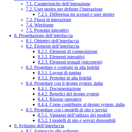
7.1. Caratteristiche dell’interazione
7.2. User stories per definire l’interazione
7.2.1. Differenza tra scenari e user stories
7.3. Flussi di interazione
7.4. Wireframe
7.5. Prototipi interattivi
8. Progettazione dell’interfaccia
8.1. Obiettivi dell’interfaccia
8.2. Elementi dell’interfaccia
8.2.1. Elementi di composizione
8.2.2. Elementi interattivi
8.2.3. Elementi testuali (microtesti)
8.3. Progettare e costruire in alta fedeltà
8.3.1. Layout di pagina
8.3.2. Prototipi in alta fedeltà
8.4. Progettare con il design system .italia
8.4.1. Documentazione
8.4.2. Benefici del design system
8.4.3. Risorse operative
8.4.4. Come contribuire al design system .italia
8.5. Progettare con i modelli di sito e servizi
8.5.1. Vantaggi dell’utilizzo dei modelli
8.5.2. I modelli di sito e servizi disponibili
9. Sviluppo dell’interfaccia
9.1. Approccio allo sviluppo