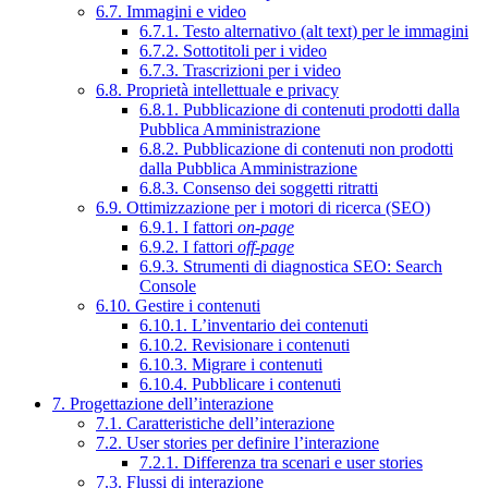
6.7. Immagini e video
6.7.1. Testo alternativo (alt text) per le immagini
6.7.2. Sottotitoli per i video
6.7.3. Trascrizioni per i video
6.8. Proprietà intellettuale e privacy
6.8.1. Pubblicazione di contenuti prodotti dalla
Pubblica Amministrazione
6.8.2. Pubblicazione di contenuti non prodotti
dalla Pubblica Amministrazione
6.8.3. Consenso dei soggetti ritratti
6.9. Ottimizzazione per i motori di ricerca (SEO)
6.9.1. I fattori
on-page
6.9.2. I fattori
off-page
6.9.3. Strumenti di diagnostica SEO: Search
Console
6.10. Gestire i contenuti
6.10.1. L’inventario dei contenuti
6.10.2. Revisionare i contenuti
6.10.3. Migrare i contenuti
6.10.4. Pubblicare i contenuti
7. Progettazione dell’interazione
7.1. Caratteristiche dell’interazione
7.2. User stories per definire l’interazione
7.2.1. Differenza tra scenari e user stories
7.3. Flussi di interazione