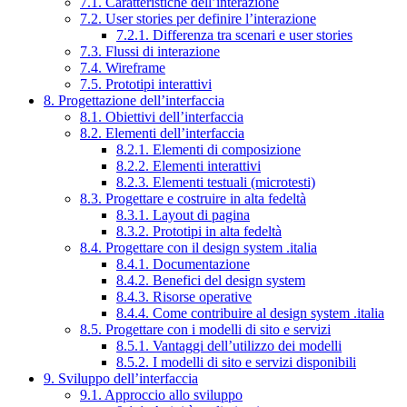
7.1. Caratteristiche dell’interazione
7.2. User stories per definire l’interazione
7.2.1. Differenza tra scenari e user stories
7.3. Flussi di interazione
7.4. Wireframe
7.5. Prototipi interattivi
8. Progettazione dell’interfaccia
8.1. Obiettivi dell’interfaccia
8.2. Elementi dell’interfaccia
8.2.1. Elementi di composizione
8.2.2. Elementi interattivi
8.2.3. Elementi testuali (microtesti)
8.3. Progettare e costruire in alta fedeltà
8.3.1. Layout di pagina
8.3.2. Prototipi in alta fedeltà
8.4. Progettare con il design system .italia
8.4.1. Documentazione
8.4.2. Benefici del design system
8.4.3. Risorse operative
8.4.4. Come contribuire al design system .italia
8.5. Progettare con i modelli di sito e servizi
8.5.1. Vantaggi dell’utilizzo dei modelli
8.5.2. I modelli di sito e servizi disponibili
9. Sviluppo dell’interfaccia
9.1. Approccio allo sviluppo