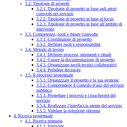
3.2. Tipologie di progetti
3.2.1. Tipologie di progetto in base agli attori
coinvolti nel servizio
3.2.2. Tipologie di progetto in base al focus
3.2.3. Tipologie di progetto in base all’ambito di
intervento
3.3. Competenze, ruoli e figure coinvolte
3.3.1. Coordinatore di progetto
3.3.2. Definire ruoli e responsabilità
3.4. Metodo di lavoro
3.4.1. Definire processi, strumenti e rituali
3.4.2. Curare la documentazione di progetto
3.4.3. Organizzare tavoli tecnici collaborativi
3.4.4. Prendere decisioni
3.5. Il processo progettuale
3.5.1. Organizzare il progetto e la sua gestione
3.5.2. Comprendere il contesto d’uso del servizio
pubblico
3.5.3. Progettare i processi e i
touchpoint
del
servizio
3.5.4. Realizzare l’interfaccia utente del servizio
3.5.5. Validare la soluzione ottenuta
4. Ricerca progettuale
4.1. Ricerca primaria
4.1.1. Interviste