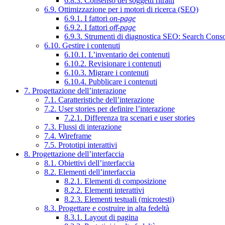
6.8.3. Consenso dei soggetti ritratti
6.9. Ottimizzazione per i motori di ricerca (SEO)
6.9.1. I fattori
on-page
6.9.2. I fattori
off-page
6.9.3. Strumenti di diagnostica SEO: Search Cons
6.10. Gestire i contenuti
6.10.1. L’inventario dei contenuti
6.10.2. Revisionare i contenuti
6.10.3. Migrare i contenuti
6.10.4. Pubblicare i contenuti
7. Progettazione dell’interazione
7.1. Caratteristiche dell’interazione
7.2. User stories per definire l’interazione
7.2.1. Differenza tra scenari e user stories
7.3. Flussi di interazione
7.4. Wireframe
7.5. Prototipi interattivi
8. Progettazione dell’interfaccia
8.1. Obiettivi dell’interfaccia
8.2. Elementi dell’interfaccia
8.2.1. Elementi di composizione
8.2.2. Elementi interattivi
8.2.3. Elementi testuali (microtesti)
8.3. Progettare e costruire in alta fedeltà
8.3.1. Layout di pagina