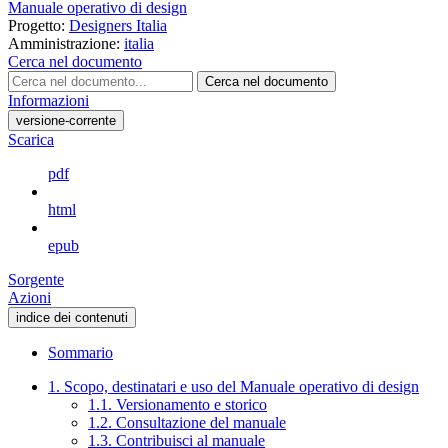
Manuale operativo di design
Progetto:
Designers Italia
Amministrazione:
italia
Cerca nel documento
Cerca nel documento
Informazioni
versione-corrente
Scarica
pdf
html
epub
Sorgente
Azioni
indice dei contenuti
Sommario
1. Scopo, destinatari e uso del Manuale operativo di design
1.1. Versionamento e storico
1.2. Consultazione del manuale
1.3. Contribuisci al manuale