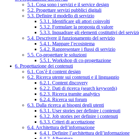
5.1. Cosa sono i servizi e il service design
5.2. Progettare servizi pubblici digitali
5.3. Definire il modello di servizio
5.3.1. Identificare gli attori coinvolti
5.3.2. Formulare la proposta di valore
5.3.3. Inquadrare gli elementi costitutivi del serviz
5.4. Descrivere il funzionamento del servizio
5.4.1. Mappare l’ecosistema
5.4.2. Rappresentare i flussi di servizio
5.5. Co-progettare le soluzioni
5.5.1. Workshop di co-progettazione
6. Progettazione dei contenuti
6.1. Cos’è il content design
6.2. Ricerca utente sui contenuti e il linguaggio
6.2.1. Content discovery
6.2.2. Dati di ricerca (search keywords)
6.2.3. Ricerca tramite analytics
6.2.4. Ricerca sui forum
6.3. Dalla ricerca ai bisogni degli utenti
6.3.1. User stories per definire i contenuti
6.3.2. Job stories per definire i contenuti
6.3.3. Criteri di accettazione
6.4. Architettura dell’informazione
6.4.1. Definire l’architettura dell’informazione
6.4.2. Alberatura