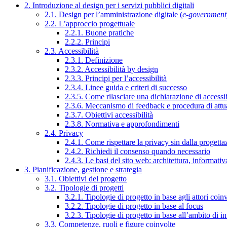
2. Introduzione al design per i servizi pubblici digitali
2.1. Design per l’amministrazione digitale (
e-government
2.2. L’approccio progettuale
2.2.1. Buone pratiche
2.2.2. Principi
2.3. Accessibilità
2.3.1. Definizione
2.3.2. Accessibilità by design
2.3.3. Principi per l’accessibilità
2.3.4. Linee guida e criteri di successo
2.3.5. Come rilasciare una dichiarazione di accessib
2.3.6. Meccanismo di feedback e procedura di attu
2.3.7. Obiettivi accessibilità
2.3.8. Normativa e approfondimenti
2.4. Privacy
2.4.1. Come rispettare la privacy sin dalla progettaz
2.4.2. Richiedi il consenso quando necessario
2.4.3. Le basi del sito web: architettura, informati
3. Pianificazione, gestione e strategia
3.1. Obiettivi del progetto
3.2. Tipologie di progetti
3.2.1. Tipologie di progetto in base agli attori coinv
3.2.2. Tipologie di progetto in base al focus
3.2.3. Tipologie di progetto in base all’ambito di i
3.3. Competenze, ruoli e figure coinvolte