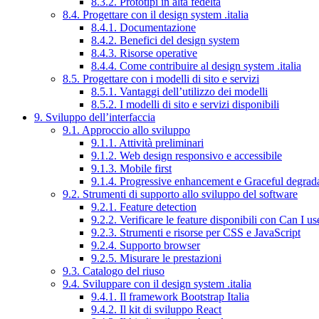
8.3.2. Prototipi in alta fedeltà
8.4. Progettare con il design system .italia
8.4.1. Documentazione
8.4.2. Benefici del design system
8.4.3. Risorse operative
8.4.4. Come contribuire al design system .italia
8.5. Progettare con i modelli di sito e servizi
8.5.1. Vantaggi dell’utilizzo dei modelli
8.5.2. I modelli di sito e servizi disponibili
9. Sviluppo dell’interfaccia
9.1. Approccio allo sviluppo
9.1.1. Attività preliminari
9.1.2. Web design responsivo e accessibile
9.1.3. Mobile first
9.1.4. Progressive enhancement e Graceful degrad
9.2. Strumenti di supporto allo sviluppo del software
9.2.1. Feature detection
9.2.2. Verificare le feature disponibili con Can I us
9.2.3. Strumenti e risorse per CSS e JavaScript
9.2.4. Supporto browser
9.2.5. Misurare le prestazioni
9.3. Catalogo del riuso
9.4. Sviluppare con il design system .italia
9.4.1. Il framework Bootstrap Italia
9.4.2. Il kit di sviluppo React