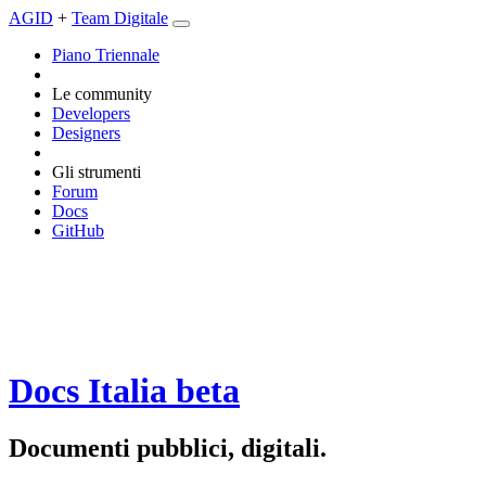
AGID
+
Team Digitale
Piano Triennale
Le community
Developers
Designers
Gli strumenti
Forum
Docs
GitHub
Docs Italia
beta
Documenti pubblici, digitali.