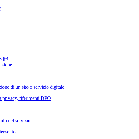
)
ilità
azione
ione di un sito o servizio digitale
va privacy, riferimenti DPO
olti nel servizio
ntervento