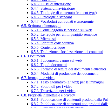
6.4.3. Flussi di interazione
6.4.4. Sistemi di navigazione
6.4.5. Tipologie di contenuto (content type)
6.4.6. Ontologie e standard
6.4.7. Vocabolari controllati e tassonomie
6.5. Scrittura e linguaggio
6.5.1. Come leggono le persone sul web
6.5.2. Le regole per un linguaggio semplice
6.5.3. Microtesti
6.5.4. Scrittura collaborativa
6.5.5. Content critique
6.5.6. Traduzione e localizzazione dei contenuti
6.6. Documenti
6.6.1. I documenti vanno sul web
6.6.2. Tipi di documenti
6.6.3. Formato di lettura dei documenti elettronici
6.6.4. Modalità di produzione dei documenti
6.7. Immagini e video
6.7.1. Testo alternativo (alt text) per le immagini
6.7.2. Sottotitoli per i video
6.7.3. Trascrizioni per i video
6.8. Proprietà intellettuale e privacy
6.8.1. Pubblicazione di contenuti prodotti dalla P
6.8.2. Pubblicazione di contenuti non prodotti dal