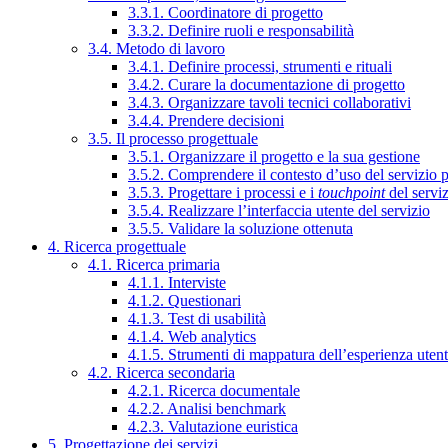
3.3.1. Coordinatore di progetto
3.3.2. Definire ruoli e responsabilità
3.4. Metodo di lavoro
3.4.1. Definire processi, strumenti e rituali
3.4.2. Curare la documentazione di progetto
3.4.3. Organizzare tavoli tecnici collaborativi
3.4.4. Prendere decisioni
3.5. Il processo progettuale
3.5.1. Organizzare il progetto e la sua gestione
3.5.2. Comprendere il contesto d’uso del servizio 
3.5.3. Progettare i processi e i
touchpoint
del servi
3.5.4. Realizzare l’interfaccia utente del servizio
3.5.5. Validare la soluzione ottenuta
4. Ricerca progettuale
4.1. Ricerca primaria
4.1.1. Interviste
4.1.2. Questionari
4.1.3. Test di usabilità
4.1.4. Web analytics
4.1.5. Strumenti di mappatura dell’esperienza uten
4.2. Ricerca secondaria
4.2.1. Ricerca documentale
4.2.2. Analisi benchmark
4.2.3. Valutazione euristica
5. Progettazione dei servizi