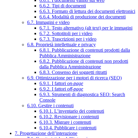
6.6.1. I documenti vanno sul web
6.6.2. Tipi di documenti
6.6.3. Formato di lettura dei documenti elettronici
6.6.4. Modalità di produzione dei documenti
6.7. Immagini e video
6.7.1. Testo alternativo (alt text) per le immagini
6.7.2. Sottotitoli per i video
6.7.3. Trascrizioni per i video
6.8. Proprietà intellettuale e privacy
6.8.1. Pubblicazione di contenuti prodotti dalla
Pubblica Amministrazione
6.8.2. Pubblicazione di contenuti non prodotti
dalla Pubblica Amministrazione
6.8.3. Consenso dei soggetti ritratti
6.9. Ottimizzazione per i motori di ricerca (SEO)
6.9.1. I fattori
on-page
6.9.2. I fattori
off-page
6.9.3. Strumenti di diagnostica SEO: Search
Console
6.10. Gestire i contenuti
6.10.1. L’inventario dei contenuti
6.10.2. Revisionare i contenuti
6.10.3. Migrare i contenuti
6.10.4. Pubblicare i contenuti
7. Progettazione dell’interazione