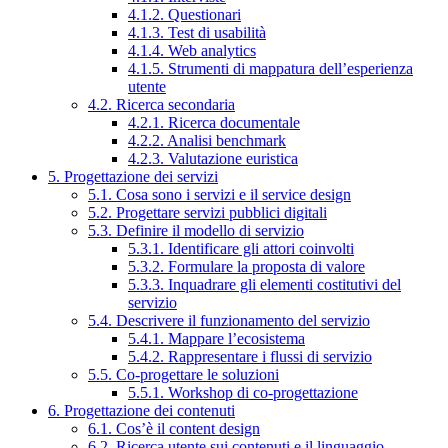
4.1.2. Questionari
4.1.3. Test di usabilità
4.1.4. Web analytics
4.1.5. Strumenti di mappatura dell’esperienza
utente
4.2. Ricerca secondaria
4.2.1. Ricerca documentale
4.2.2. Analisi benchmark
4.2.3. Valutazione euristica
5. Progettazione dei servizi
5.1. Cosa sono i servizi e il service design
5.2. Progettare servizi pubblici digitali
5.3. Definire il modello di servizio
5.3.1. Identificare gli attori coinvolti
5.3.2. Formulare la proposta di valore
5.3.3. Inquadrare gli elementi costitutivi del
servizio
5.4. Descrivere il funzionamento del servizio
5.4.1. Mappare l’ecosistema
5.4.2. Rappresentare i flussi di servizio
5.5. Co-progettare le soluzioni
5.5.1. Workshop di co-progettazione
6. Progettazione dei contenuti
6.1. Cos’è il content design
6.2. Ricerca utente sui contenuti e il linguaggio