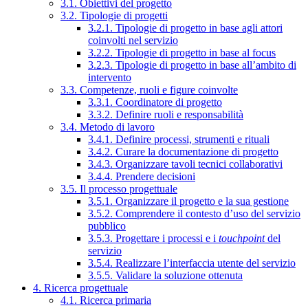
3.1. Obiettivi del progetto
3.2. Tipologie di progetti
3.2.1. Tipologie di progetto in base agli attori
coinvolti nel servizio
3.2.2. Tipologie di progetto in base al focus
3.2.3. Tipologie di progetto in base all’ambito di
intervento
3.3. Competenze, ruoli e figure coinvolte
3.3.1. Coordinatore di progetto
3.3.2. Definire ruoli e responsabilità
3.4. Metodo di lavoro
3.4.1. Definire processi, strumenti e rituali
3.4.2. Curare la documentazione di progetto
3.4.3. Organizzare tavoli tecnici collaborativi
3.4.4. Prendere decisioni
3.5. Il processo progettuale
3.5.1. Organizzare il progetto e la sua gestione
3.5.2. Comprendere il contesto d’uso del servizio
pubblico
3.5.3. Progettare i processi e i
touchpoint
del
servizio
3.5.4. Realizzare l’interfaccia utente del servizio
3.5.5. Validare la soluzione ottenuta
4. Ricerca progettuale
4.1. Ricerca primaria