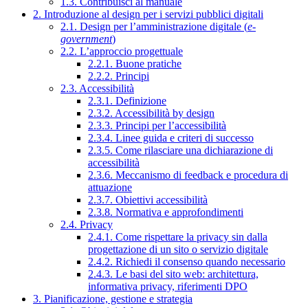
1.3. Contribuisci al manuale
2. Introduzione al design per i servizi pubblici digitali
2.1. Design per l’amministrazione digitale (
e-
government
)
2.2. L’approccio progettuale
2.2.1. Buone pratiche
2.2.2. Principi
2.3. Accessibilità
2.3.1. Definizione
2.3.2. Accessibilità by design
2.3.3. Principi per l’accessibilità
2.3.4. Linee guida e criteri di successo
2.3.5. Come rilasciare una dichiarazione di
accessibilità
2.3.6. Meccanismo di feedback e procedura di
attuazione
2.3.7. Obiettivi accessibilità
2.3.8. Normativa e approfondimenti
2.4. Privacy
2.4.1. Come rispettare la privacy sin dalla
progettazione di un sito o servizio digitale
2.4.2. Richiedi il consenso quando necessario
2.4.3. Le basi del sito web: architettura,
informativa privacy, riferimenti DPO
3. Pianificazione, gestione e strategia