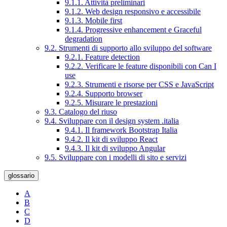
9.1.1. Attività preliminari
9.1.2. Web design responsivo e accessibile
9.1.3. Mobile first
9.1.4. Progressive enhancement e Graceful
degradation
9.2. Strumenti di supporto allo sviluppo del software
9.2.1. Feature detection
9.2.2. Verificare le feature disponibili con Can I
use
9.2.3. Strumenti e risorse per CSS e JavaScript
9.2.4. Supporto browser
9.2.5. Misurare le prestazioni
9.3. Catalogo del riuso
9.4. Sviluppare con il design system .italia
9.4.1. Il framework Bootstrap Italia
9.4.2. Il kit di sviluppo React
9.4.3. Il kit di sviluppo Angular
9.5. Sviluppare con i modelli di sito e servizi
glossario
A
B
C
D