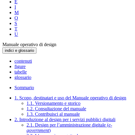
E
I
M
O
S
T
U
Manuale operativo di design
indici e glossario
contenuti
figure
tabelle
glossario
Sommario
1. Scopo, destinatari e uso del Manuale operativo di design
1.1. Versionamento e storico
1.2. Consultazione del manuale
1.3. Contribuisci al manuale
2. Introduzione al design per i servizi pubblici digitali
2.1. Design per l’amministrazione digitale (
e-
government
)