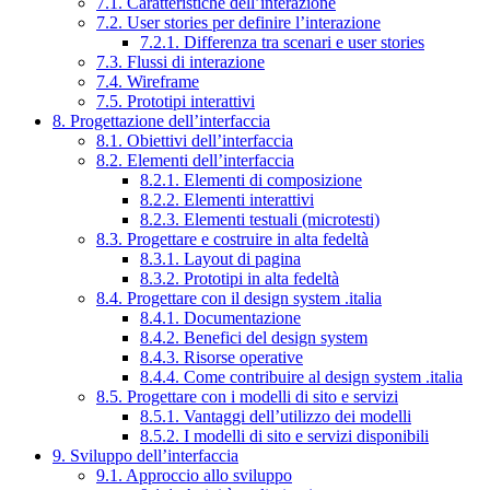
7.1. Caratteristiche dell’interazione
7.2. User stories per definire l’interazione
7.2.1. Differenza tra scenari e user stories
7.3. Flussi di interazione
7.4. Wireframe
7.5. Prototipi interattivi
8. Progettazione dell’interfaccia
8.1. Obiettivi dell’interfaccia
8.2. Elementi dell’interfaccia
8.2.1. Elementi di composizione
8.2.2. Elementi interattivi
8.2.3. Elementi testuali (microtesti)
8.3. Progettare e costruire in alta fedeltà
8.3.1. Layout di pagina
8.3.2. Prototipi in alta fedeltà
8.4. Progettare con il design system .italia
8.4.1. Documentazione
8.4.2. Benefici del design system
8.4.3. Risorse operative
8.4.4. Come contribuire al design system .italia
8.5. Progettare con i modelli di sito e servizi
8.5.1. Vantaggi dell’utilizzo dei modelli
8.5.2. I modelli di sito e servizi disponibili
9. Sviluppo dell’interfaccia
9.1. Approccio allo sviluppo