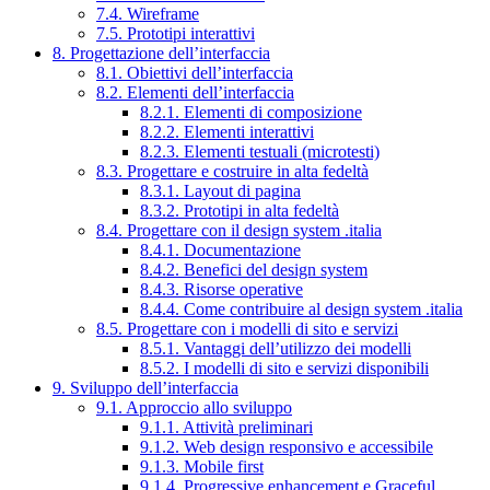
7.4. Wireframe
7.5. Prototipi interattivi
8. Progettazione dell’interfaccia
8.1. Obiettivi dell’interfaccia
8.2. Elementi dell’interfaccia
8.2.1. Elementi di composizione
8.2.2. Elementi interattivi
8.2.3. Elementi testuali (microtesti)
8.3. Progettare e costruire in alta fedeltà
8.3.1. Layout di pagina
8.3.2. Prototipi in alta fedeltà
8.4. Progettare con il design system .italia
8.4.1. Documentazione
8.4.2. Benefici del design system
8.4.3. Risorse operative
8.4.4. Come contribuire al design system .italia
8.5. Progettare con i modelli di sito e servizi
8.5.1. Vantaggi dell’utilizzo dei modelli
8.5.2. I modelli di sito e servizi disponibili
9. Sviluppo dell’interfaccia
9.1. Approccio allo sviluppo
9.1.1. Attività preliminari
9.1.2. Web design responsivo e accessibile
9.1.3. Mobile first
9.1.4. Progressive enhancement e Graceful