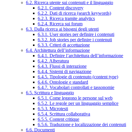
6.2. Ricerca utente sui contenuti e il linguaggio
6.2.1. Content discovery
6.2.2. Dati di ricerca (search keywords)
6.2.3. Ricerca tramite analytics
6.2.4. Ricerca sui forum
6.3. Dalla ricerca ai bisogni degli utenti
6.3.1. User stories per definire i contenuti
6.3.2. Job stories per definire i contenuti
6.3.3. Criteri di accettazione
6.4. Architettura dell’informazione
6.4.1. Definire l’architettura dell’informazione
6.4.2. Alberatura
6.4.3. Flussi di interazione
6.4.4. Sistemi di navigazione
6.4.5. Tipologie di contenuto (content type)
6.4.6. Ontologie e standard
6.4.7. Vocabolari controllati e tassonomie
6.5. Scrittura e linguaggio
6.5.1. Come leggono le persone sul web
6.5.2. Le regole per un linguaggio semplice
6.5.3. Microtesti
6.5.4. Scrittura collaborativa
6.5.5. Content critique
6.5.6. Traduzione e localizzazione dei contenuti
6.6. Documenti