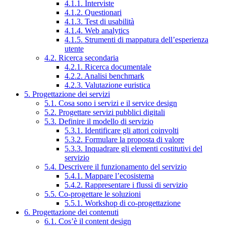
4.1.1. Interviste
4.1.2. Questionari
4.1.3. Test di usabilità
4.1.4. Web analytics
4.1.5. Strumenti di mappatura dell’esperienza
utente
4.2. Ricerca secondaria
4.2.1. Ricerca documentale
4.2.2. Analisi benchmark
4.2.3. Valutazione euristica
5. Progettazione dei servizi
5.1. Cosa sono i servizi e il service design
5.2. Progettare servizi pubblici digitali
5.3. Definire il modello di servizio
5.3.1. Identificare gli attori coinvolti
5.3.2. Formulare la proposta di valore
5.3.3. Inquadrare gli elementi costitutivi del
servizio
5.4. Descrivere il funzionamento del servizio
5.4.1. Mappare l’ecosistema
5.4.2. Rappresentare i flussi di servizio
5.5. Co-progettare le soluzioni
5.5.1. Workshop di co-progettazione
6. Progettazione dei contenuti
6.1. Cos’è il content design