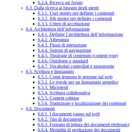
6.2.4. Ricerca sui forum
6.3. Dalla ricerca ai bisogni degli utenti
6.3.1. User stories per definire i contenuti
6.3.2. Job stories per definire i contenuti
6.3.3. Criteri di accettazione
6.4. Architettura dell’informazione
6.4.1. Definire l’architettura dell’informazione
6.4.2. Alberatura
6.4.3. Flussi di interazione
6.4.4. Sistemi di navigazione
6.4.5. Tipologie di contenuto (content type)
6.4.6. Ontologie e standard
6.4.7. Vocabolari controllati e tassonomie
6.5. Scrittura e linguaggio
6.5.1. Come leggono le persone sul web
6.5.2. Le regole per un linguaggio semplice
6.5.3. Microtesti
6.5.4. Scrittura collaborativa
6.5.5. Content critique
6.5.6. Traduzione e localizzazione dei contenuti
6.6. Documenti
6.6.1. I documenti vanno sul web
6.6.2. Tipi di documenti
6.6.3. Formato di lettura dei documenti elettronici
6.6.4. Modalità di produzione dei documenti