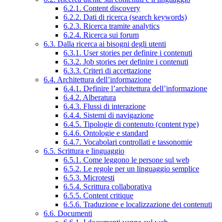
6.2.1. Content discovery
6.2.2. Dati di ricerca (search keywords)
6.2.3. Ricerca tramite analytics
6.2.4. Ricerca sui forum
6.3. Dalla ricerca ai bisogni degli utenti
6.3.1. User stories per definire i contenuti
6.3.2. Job stories per definire i contenuti
6.3.3. Criteri di accettazione
6.4. Architettura dell’informazione
6.4.1. Definire l’architettura dell’informazione
6.4.2. Alberatura
6.4.3. Flussi di interazione
6.4.4. Sistemi di navigazione
6.4.5. Tipologie di contenuto (content type)
6.4.6. Ontologie e standard
6.4.7. Vocabolari controllati e tassonomie
6.5. Scrittura e linguaggio
6.5.1. Come leggono le persone sul web
6.5.2. Le regole per un linguaggio semplice
6.5.3. Microtesti
6.5.4. Scrittura collaborativa
6.5.5. Content critique
6.5.6. Traduzione e localizzazione dei contenuti
6.6. Documenti