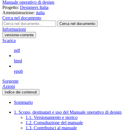
Manuale operativo di design
Progetto:
Designers Italia
Amministrazione:
italia
Cerca nel documento
Cerca nel documento
Informazioni
versione-corrente
Scarica
pdf
html
epub
Sorgente
Azioni
indice dei contenuti
Sommario
1. Scopo, destinatari e uso del Manuale operativo di design
1.1. Versionamento e storico
1.2. Consultazione del manuale
1.3. Contribuisci al manuale