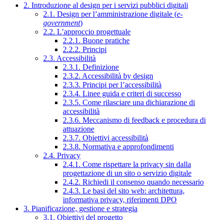
2. Introduzione al design per i servizi pubblici digitali
2.1. Design per l’amministrazione digitale (
e-
government
)
2.2. L’approccio progettuale
2.2.1. Buone pratiche
2.2.2. Principi
2.3. Accessibilità
2.3.1. Definizione
2.3.2. Accessibilità by design
2.3.3. Principi per l’accessibilità
2.3.4. Linee guida e criteri di successo
2.3.5. Come rilasciare una dichiarazione di
accessibilità
2.3.6. Meccanismo di feedback e procedura di
attuazione
2.3.7. Obiettivi accessibilità
2.3.8. Normativa e approfondimenti
2.4. Privacy
2.4.1. Come rispettare la privacy sin dalla
progettazione di un sito o servizio digitale
2.4.2. Richiedi il consenso quando necessario
2.4.3. Le basi del sito web: architettura,
informativa privacy, riferimenti DPO
3. Pianificazione, gestione e strategia
3.1. Obiettivi del progetto