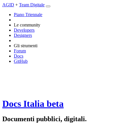
AGID
+
Team Digitale
Piano Triennale
Le community
Developers
Designers
Gli strumenti
Forum
Docs
GitHub
Docs Italia
beta
Documenti pubblici, digitali.