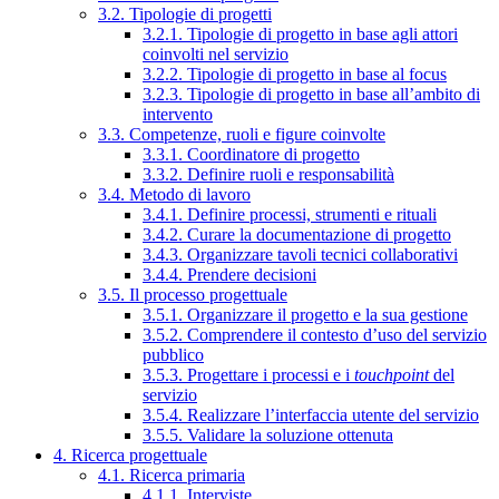
3.2. Tipologie di progetti
3.2.1. Tipologie di progetto in base agli attori
coinvolti nel servizio
3.2.2. Tipologie di progetto in base al focus
3.2.3. Tipologie di progetto in base all’ambito di
intervento
3.3. Competenze, ruoli e figure coinvolte
3.3.1. Coordinatore di progetto
3.3.2. Definire ruoli e responsabilità
3.4. Metodo di lavoro
3.4.1. Definire processi, strumenti e rituali
3.4.2. Curare la documentazione di progetto
3.4.3. Organizzare tavoli tecnici collaborativi
3.4.4. Prendere decisioni
3.5. Il processo progettuale
3.5.1. Organizzare il progetto e la sua gestione
3.5.2. Comprendere il contesto d’uso del servizio
pubblico
3.5.3. Progettare i processi e i
touchpoint
del
servizio
3.5.4. Realizzare l’interfaccia utente del servizio
3.5.5. Validare la soluzione ottenuta
4. Ricerca progettuale
4.1. Ricerca primaria
4.1.1. Interviste