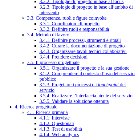
3.2.2. Tipologie di progetto in base al focus
3.2.3. Tipologie di progetto in base all’ambito di
intervento
3.3. Competenze, ruoli e figure coinvolte
3.3.1. Coordinatore di progetto
3.3.2. Definire ruoli e responsabilità
3.4. Metodo di lavoro
3.4.1. Definire processi, strumenti e rituali
3.4.2. Curare la documentazione di progetto
3.4.3. Organizzare tavoli tecnici collaborativi
3.4.4. Prendere decisioni
3.5. Il processo progettuale
3.5.1. Organizzare il progetto e la sua gestione
3.5.2. Comprendere il contesto d’uso del servizio
pubblico
3.5.3. Progettare i processi e i
touchpoint
del
servizio
3.5.4. Realizzare l’interfaccia utente del servizio
3.5.5. Validare la soluzione ottenuta
4. Ricerca progettuale
4.1. Ricerca primaria
4.1.1. Interviste
4.1.2. Questionari
4.1.3. Test di usabilità
4.1.4. Web analytics