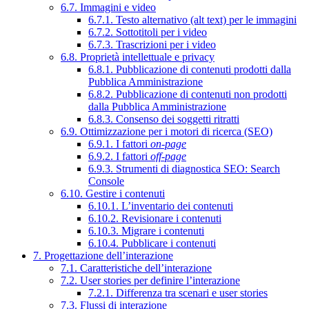
6.7. Immagini e video
6.7.1. Testo alternativo (alt text) per le immagini
6.7.2. Sottotitoli per i video
6.7.3. Trascrizioni per i video
6.8. Proprietà intellettuale e privacy
6.8.1. Pubblicazione di contenuti prodotti dalla
Pubblica Amministrazione
6.8.2. Pubblicazione di contenuti non prodotti
dalla Pubblica Amministrazione
6.8.3. Consenso dei soggetti ritratti
6.9. Ottimizzazione per i motori di ricerca (SEO)
6.9.1. I fattori
on-page
6.9.2. I fattori
off-page
6.9.3. Strumenti di diagnostica SEO: Search
Console
6.10. Gestire i contenuti
6.10.1. L’inventario dei contenuti
6.10.2. Revisionare i contenuti
6.10.3. Migrare i contenuti
6.10.4. Pubblicare i contenuti
7. Progettazione dell’interazione
7.1. Caratteristiche dell’interazione
7.2. User stories per definire l’interazione
7.2.1. Differenza tra scenari e user stories
7.3. Flussi di interazione