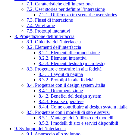
7.1. Caratteristiche dell’interazione
7.2. User stories per definire l’interazione
7.2.1. Differenza tra scenari e user stories
7.3. Flussi di interazione
7.4. Wireframe
7.5. Prototipi interattivi
8. Progettazione dell’interfaccia
8.1. Obiettivi dell’interfaccia
8.2. Elementi dell’interfaccia
8.2.1. Elementi di composizione
8.2.2. Elementi interattivi
8.2.3. Elementi testuali (microtesti)
8.3. Progettare e costruire in alta fedeltà
8.3.1. Layout di pagina
8.3.2. Prototipi in alta fedeltà
8.4. Progettare con il design system .italia
8.4.1. Documentazione
8.4.2. Benefici del design system
8.4.3. Risorse operative
8.4.4. Come contribuire al design system .italia
8.5. Progettare con i modelli di sito e servizi
8.5.1. Vantaggi dell’utilizzo dei modelli
8.5.2. I modelli di sito e servizi disponibili
9. Sviluppo dell’interfaccia
9.1. Approccio allo sviluppo