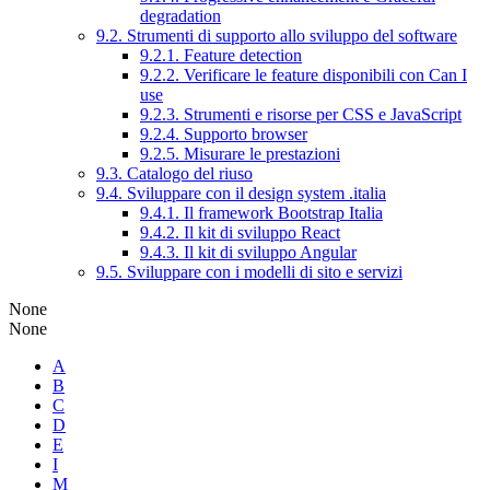
degradation
9.2. Strumenti di supporto allo sviluppo del software
9.2.1. Feature detection
9.2.2. Verificare le feature disponibili con Can I
use
9.2.3. Strumenti e risorse per CSS e JavaScript
9.2.4. Supporto browser
9.2.5. Misurare le prestazioni
9.3. Catalogo del riuso
9.4. Sviluppare con il design system .italia
9.4.1. Il framework Bootstrap Italia
9.4.2. Il kit di sviluppo React
9.4.3. Il kit di sviluppo Angular
9.5. Sviluppare con i modelli di sito e servizi
None
None
A
B
C
D
E
I
M