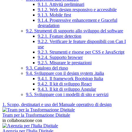
9.1.1. Attività preliminari
9.1.2. Web design responsivo e accessibile
9.1.3. Mobile first
9.1.4. Progressive enhancement e Graceful
degradation
9.2. Strumenti di supporto allo sviluppo del software
9.2.1. Feature detection
9.2.2. Verificare le feature disponibili con Can I
use
9.2.3. Strumenti e risorse per CSS e JavaScript
9.2.4. Supporto browser
9.2.5. Misurare le prestazioni
9.3. Catalogo del riuso
9.4. Sviluppare con il design system .italia
9.4.1. Il framework Bootstrap Italia
9.4.2. Il kit di sviluppo React
9.4.3. Il kit di sviluppo Angular
9.5. Sviluppare con i modelli di sito e servizi
1. Scopo, destinatari e uso del Manuale operativo di design
Team per la Trasformazione Digitale
in collaborazione con
Agenzia per l'Italia Digitale