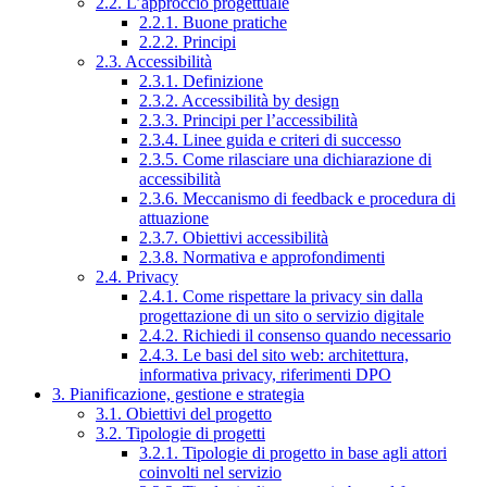
2.2. L’approccio progettuale
2.2.1. Buone pratiche
2.2.2. Principi
2.3. Accessibilità
2.3.1. Definizione
2.3.2. Accessibilità by design
2.3.3. Principi per l’accessibilità
2.3.4. Linee guida e criteri di successo
2.3.5. Come rilasciare una dichiarazione di
accessibilità
2.3.6. Meccanismo di feedback e procedura di
attuazione
2.3.7. Obiettivi accessibilità
2.3.8. Normativa e approfondimenti
2.4. Privacy
2.4.1. Come rispettare la privacy sin dalla
progettazione di un sito o servizio digitale
2.4.2. Richiedi il consenso quando necessario
2.4.3. Le basi del sito web: architettura,
informativa privacy, riferimenti DPO
3. Pianificazione, gestione e strategia
3.1. Obiettivi del progetto
3.2. Tipologie di progetti
3.2.1. Tipologie di progetto in base agli attori
coinvolti nel servizio