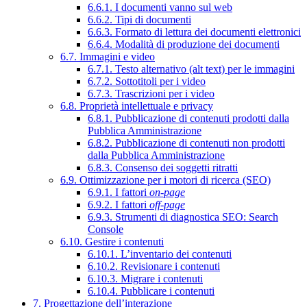
6.6.1. I documenti vanno sul web
6.6.2. Tipi di documenti
6.6.3. Formato di lettura dei documenti elettronici
6.6.4. Modalità di produzione dei documenti
6.7. Immagini e video
6.7.1. Testo alternativo (alt text) per le immagini
6.7.2. Sottotitoli per i video
6.7.3. Trascrizioni per i video
6.8. Proprietà intellettuale e privacy
6.8.1. Pubblicazione di contenuti prodotti dalla
Pubblica Amministrazione
6.8.2. Pubblicazione di contenuti non prodotti
dalla Pubblica Amministrazione
6.8.3. Consenso dei soggetti ritratti
6.9. Ottimizzazione per i motori di ricerca (SEO)
6.9.1. I fattori
on-page
6.9.2. I fattori
off-page
6.9.3. Strumenti di diagnostica SEO: Search
Console
6.10. Gestire i contenuti
6.10.1. L’inventario dei contenuti
6.10.2. Revisionare i contenuti
6.10.3. Migrare i contenuti
6.10.4. Pubblicare i contenuti
7. Progettazione dell’interazione