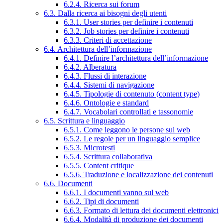
6.2.4. Ricerca sui forum
6.3. Dalla ricerca ai bisogni degli utenti
6.3.1. User stories per definire i contenuti
6.3.2. Job stories per definire i contenuti
6.3.3. Criteri di accettazione
6.4. Architettura dell’informazione
6.4.1. Definire l’architettura dell’informazione
6.4.2. Alberatura
6.4.3. Flussi di interazione
6.4.4. Sistemi di navigazione
6.4.5. Tipologie di contenuto (content type)
6.4.6. Ontologie e standard
6.4.7. Vocabolari controllati e tassonomie
6.5. Scrittura e linguaggio
6.5.1. Come leggono le persone sul web
6.5.2. Le regole per un linguaggio semplice
6.5.3. Microtesti
6.5.4. Scrittura collaborativa
6.5.5. Content critique
6.5.6. Traduzione e localizzazione dei contenuti
6.6. Documenti
6.6.1. I documenti vanno sul web
6.6.2. Tipi di documenti
6.6.3. Formato di lettura dei documenti elettronici
6.6.4. Modalità di produzione dei documenti