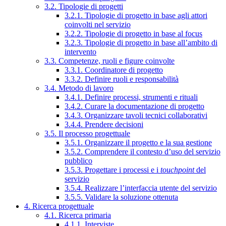
3.2. Tipologie di progetti
3.2.1. Tipologie di progetto in base agli attori
coinvolti nel servizio
3.2.2. Tipologie di progetto in base al focus
3.2.3. Tipologie di progetto in base all’ambito di
intervento
3.3. Competenze, ruoli e figure coinvolte
3.3.1. Coordinatore di progetto
3.3.2. Definire ruoli e responsabilità
3.4. Metodo di lavoro
3.4.1. Definire processi, strumenti e rituali
3.4.2. Curare la documentazione di progetto
3.4.3. Organizzare tavoli tecnici collaborativi
3.4.4. Prendere decisioni
3.5. Il processo progettuale
3.5.1. Organizzare il progetto e la sua gestione
3.5.2. Comprendere il contesto d’uso del servizio
pubblico
3.5.3. Progettare i processi e i
touchpoint
del
servizio
3.5.4. Realizzare l’interfaccia utente del servizio
3.5.5. Validare la soluzione ottenuta
4. Ricerca progettuale
4.1. Ricerca primaria
4.1.1. Interviste