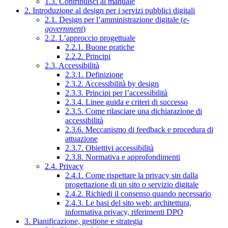
1.3. Contribuisci al manuale
2. Introduzione al design per i servizi pubblici digitali
2.1. Design per l’amministrazione digitale (
e-
government
)
2.2. L’approccio progettuale
2.2.1. Buone pratiche
2.2.2. Principi
2.3. Accessibilità
2.3.1. Definizione
2.3.2. Accessibilità by design
2.3.3. Principi per l’accessibilità
2.3.4. Linee guida e criteri di successo
2.3.5. Come rilasciare una dichiarazione di
accessibilità
2.3.6. Meccanismo di feedback e procedura di
attuazione
2.3.7. Obiettivi accessibilità
2.3.8. Normativa e approfondimenti
2.4. Privacy
2.4.1. Come rispettare la privacy sin dalla
progettazione di un sito o servizio digitale
2.4.2. Richiedi il consenso quando necessario
2.4.3. Le basi del sito web: architettura,
informativa privacy, riferimenti DPO
3. Pianificazione, gestione e strategia