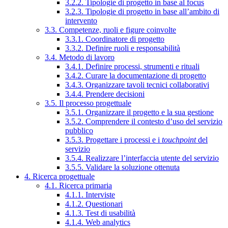
3.2.2. Tipologie di progetto in base al focus
3.2.3. Tipologie di progetto in base all’ambito di
intervento
3.3. Competenze, ruoli e figure coinvolte
3.3.1. Coordinatore di progetto
3.3.2. Definire ruoli e responsabilità
3.4. Metodo di lavoro
3.4.1. Definire processi, strumenti e rituali
3.4.2. Curare la documentazione di progetto
3.4.3. Organizzare tavoli tecnici collaborativi
3.4.4. Prendere decisioni
3.5. Il processo progettuale
3.5.1. Organizzare il progetto e la sua gestione
3.5.2. Comprendere il contesto d’uso del servizio
pubblico
3.5.3. Progettare i processi e i
touchpoint
del
servizio
3.5.4. Realizzare l’interfaccia utente del servizio
3.5.5. Validare la soluzione ottenuta
4. Ricerca progettuale
4.1. Ricerca primaria
4.1.1. Interviste
4.1.2. Questionari
4.1.3. Test di usabilità
4.1.4. Web analytics