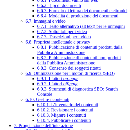
6.6.1. I documenti vanno sul web
6.6.2. Tipi di documenti
6.6.3. Formato di lettura dei documenti elettronici
6.6.4. Modalità di produzione dei documenti
6.7. Immagini e video
6.7.1. Testo alternativo (alt text) per le immagini
6.7.2. Sottotitoli per i video
6.7.3. Trascrizioni per i video
6.8. Proprietà intellettuale e privacy
6.8.1. Pubblicazione di contenuti prodotti dalla
Pubblica Amministrazione
6.8.2. Pubblicazione di contenuti non prodotti
dalla Pubblica Amministrazione
6.8.3. Consenso dei soggetti ritratti
6.9. Ottimizzazione per i motori di ricerca (SEO)
6.9.1. I fattori
on-page
6.9.2. I fattori
off-page
6.9.3. Strumenti di diagnostica SEO: Search
Console
6.10. Gestire i contenuti
6.10.1. L’inventario dei contenuti
6.10.2. Revisionare i contenuti
6.10.3. Migrare i contenuti
6.10.4. Pubblicare i contenuti
7. Progettazione dell’interazione