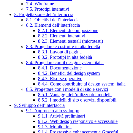
7.4. Wireframe
7.5. Prototipi interattivi
8. Progettazione dell’interfaccia
8.1. Obiettivi dell’interfaccia
8.2. Elementi dell’interfaccia
8.2.1. Elementi di composizione
8.2.2. Elementi interattivi
8.2.3. Elementi testuali (microtesti)
8.3. Progettare e costruire in alta fedeltà
8.3.1. Layout di pagina
8.3.2. Prototipi in alta fedeltà
8.4. Progettare con il design system .italia
8.4.1. Documentazione
8.4.2. Benefici del design system
8.4.3. Risorse operative
8.4.4. Come contribuire al design system .italia
8.5. Progettare con i modelli di sito e servizi
8.5.1. Vantaggi dell’utilizzo dei modelli
8.5.2. I modelli di sito e servizi disponibili
9. Sviluppo dell’interfaccia
9.1. Approccio allo sviluppo
9.1.1. Attività preliminari
9.1.2. Web design responsivo e accessibile
9.1.3. Mobile first
9.1.4. Progressive enhancement e Graceful