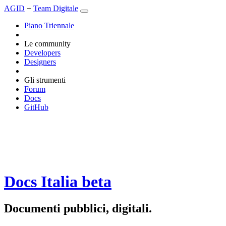
AGID
+
Team Digitale
Piano Triennale
Le community
Developers
Designers
Gli strumenti
Forum
Docs
GitHub
Docs Italia
beta
Documenti pubblici, digitali.