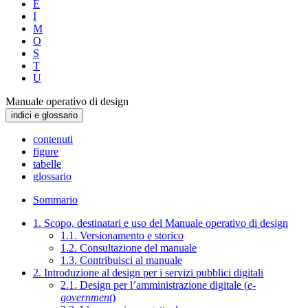
E
I
M
O
S
T
U
Manuale operativo di design
indici e glossario
contenuti
figure
tabelle
glossario
Sommario
1. Scopo, destinatari e uso del Manuale operativo di design
1.1. Versionamento e storico
1.2. Consultazione del manuale
1.3. Contribuisci al manuale
2. Introduzione al design per i servizi pubblici digitali
2.1. Design per l’amministrazione digitale (
e-
government
)