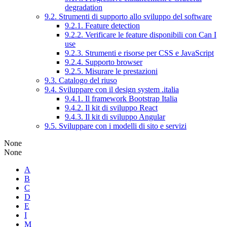
degradation
9.2. Strumenti di supporto allo sviluppo del software
9.2.1. Feature detection
9.2.2. Verificare le feature disponibili con Can I
use
9.2.3. Strumenti e risorse per CSS e JavaScript
9.2.4. Supporto browser
9.2.5. Misurare le prestazioni
9.3. Catalogo del riuso
9.4. Sviluppare con il design system .italia
9.4.1. Il framework Bootstrap Italia
9.4.2. Il kit di sviluppo React
9.4.3. Il kit di sviluppo Angular
9.5. Sviluppare con i modelli di sito e servizi
None
None
A
B
C
D
E
I
M