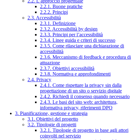
2.2. L’approccio progettuale
2.2.1. Buone pratiche
2.2.2. Principi
2.3. Accessibilità
2.3.1. Definizione
2.3.2. Accessibilità by design
2.3.3. Principi per l’accessibilità
2.3.4. Linee guida e criteri di successo
2.3.5. Come rilasciare una dichiarazione di
accessibilità
2.3.6. Meccanismo di feedback e procedura di
attuazione
2.3.7. Obiettivi accessibilità
2.3.8. Normativa e approfondimenti
2.4. Privacy
2.4.1. Come rispettare la privacy sin dalla
progettazione di un sito o servizio digitale
2.4.2. Richiedi il consenso quando necessario
2.4.3. Le basi del sito web: architettura,
informativa privacy, riferimenti DPO
3. Pianificazione, gestione e strategia
3.1. Obiettivi del progetto
3.2. Tipologie di progetti
3.2.1. Tipologie di progetto in base agli attori
coinvolti nel servizio