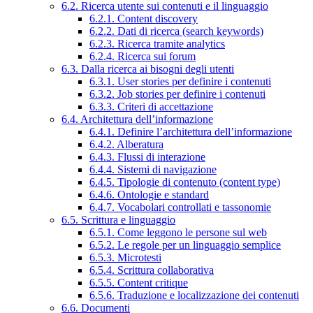
6.2. Ricerca utente sui contenuti e il linguaggio
6.2.1. Content discovery
6.2.2. Dati di ricerca (search keywords)
6.2.3. Ricerca tramite analytics
6.2.4. Ricerca sui forum
6.3. Dalla ricerca ai bisogni degli utenti
6.3.1. User stories per definire i contenuti
6.3.2. Job stories per definire i contenuti
6.3.3. Criteri di accettazione
6.4. Architettura dell’informazione
6.4.1. Definire l’architettura dell’informazione
6.4.2. Alberatura
6.4.3. Flussi di interazione
6.4.4. Sistemi di navigazione
6.4.5. Tipologie di contenuto (content type)
6.4.6. Ontologie e standard
6.4.7. Vocabolari controllati e tassonomie
6.5. Scrittura e linguaggio
6.5.1. Come leggono le persone sul web
6.5.2. Le regole per un linguaggio semplice
6.5.3. Microtesti
6.5.4. Scrittura collaborativa
6.5.5. Content critique
6.5.6. Traduzione e localizzazione dei contenuti
6.6. Documenti