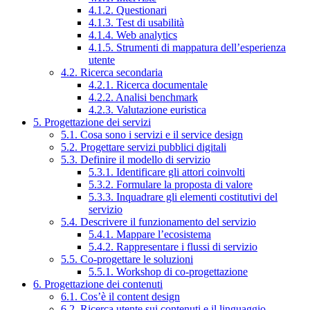
4.1.2. Questionari
4.1.3. Test di usabilità
4.1.4. Web analytics
4.1.5. Strumenti di mappatura dell’esperienza
utente
4.2. Ricerca secondaria
4.2.1. Ricerca documentale
4.2.2. Analisi benchmark
4.2.3. Valutazione euristica
5. Progettazione dei servizi
5.1. Cosa sono i servizi e il service design
5.2. Progettare servizi pubblici digitali
5.3. Definire il modello di servizio
5.3.1. Identificare gli attori coinvolti
5.3.2. Formulare la proposta di valore
5.3.3. Inquadrare gli elementi costitutivi del
servizio
5.4. Descrivere il funzionamento del servizio
5.4.1. Mappare l’ecosistema
5.4.2. Rappresentare i flussi di servizio
5.5. Co-progettare le soluzioni
5.5.1. Workshop di co-progettazione
6. Progettazione dei contenuti
6.1. Cos’è il content design
6.2. Ricerca utente sui contenuti e il linguaggio