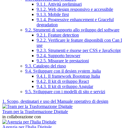
9.1.1. Attività preliminari
9.1.2. Web design responsivo e accessibile
9.1.3. Mobile first
9.1.4. Progressive enhancement e Graceful
degradation
9.2. Strumenti di supporto allo sviluppo del software
9.2.1. Feature detection
9.2.2. Verificare le feature disponibili con Can I
use
9.2.3. Strumenti e risorse per CSS e JavaScript
9.2.4. Supporto browser
9.2.5. Misurare le prestazioni
9.3. Catalogo del riuso
9.4. Sviluppare con il design system .italia
9.4.1. Il framework Bootstrap Italia
9.4.2. Il kit di sviluppo React
9.4.3. Il kit di sviluppo Angular
9.5. Sviluppare con i modelli di sito e servizi
1. Scopo, destinatari e uso del Manuale operativo di design
Team per la Trasformazione Digitale
in collaborazione con
Agenzia per l'Italia Digitale