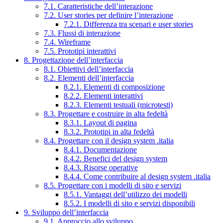
7.1. Caratteristiche dell’interazione
7.2. User stories per definire l’interazione
7.2.1. Differenza tra scenari e user stories
7.3. Flussi di interazione
7.4. Wireframe
7.5. Prototipi interattivi
8. Progettazione dell’interfaccia
8.1. Obiettivi dell’interfaccia
8.2. Elementi dell’interfaccia
8.2.1. Elementi di composizione
8.2.2. Elementi interattivi
8.2.3. Elementi testuali (microtesti)
8.3. Progettare e costruire in alta fedeltà
8.3.1. Layout di pagina
8.3.2. Prototipi in alta fedeltà
8.4. Progettare con il design system .italia
8.4.1. Documentazione
8.4.2. Benefici del design system
8.4.3. Risorse operative
8.4.4. Come contribuire al design system .italia
8.5. Progettare con i modelli di sito e servizi
8.5.1. Vantaggi dell’utilizzo dei modelli
8.5.2. I modelli di sito e servizi disponibili
9. Sviluppo dell’interfaccia
9.1. Approccio allo sviluppo