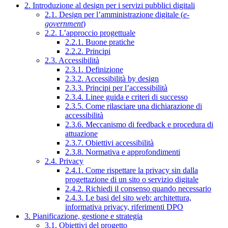
2. Introduzione al design per i servizi pubblici digitali
2.1. Design per l’amministrazione digitale (
e-
government
)
2.2. L’approccio progettuale
2.2.1. Buone pratiche
2.2.2. Principi
2.3. Accessibilità
2.3.1. Definizione
2.3.2. Accessibilità by design
2.3.3. Principi per l’accessibilità
2.3.4. Linee guida e criteri di successo
2.3.5. Come rilasciare una dichiarazione di
accessibilità
2.3.6. Meccanismo di feedback e procedura di
attuazione
2.3.7. Obiettivi accessibilità
2.3.8. Normativa e approfondimenti
2.4. Privacy
2.4.1. Come rispettare la privacy sin dalla
progettazione di un sito o servizio digitale
2.4.2. Richiedi il consenso quando necessario
2.4.3. Le basi del sito web: architettura,
informativa privacy, riferimenti DPO
3. Pianificazione, gestione e strategia
3.1. Obiettivi del progetto