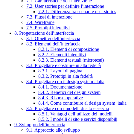
7.1. Caratteristiche dell’interazione
7.2. User stories per definire l’interazione
7.2.1. Differenza tra scenari e user stories
7.3. Flussi di interazione
7.4. Wireframe
7.5. Prototipi interattivi
8. Progettazione dell’interfaccia
8.1. Obiettivi dell’interfaccia
8.2. Elementi dell’interfaccia
8.2.1. Elementi di composizione
8.2.2. Elementi interattivi
8.2.3. Elementi testuali (microtesti)
8.3. Progettare e costruire in alta fedeltà
8.3.1. Layout di pagina
8.3.2. Prototipi in alta fedeltà
8.4. Progettare con il design system .italia
8.4.1. Documentazione
8.4.2. Benefici del design system
8.4.3. Risorse operative
8.4.4. Come contribuire al design system .italia
8.5. Progettare con i modelli di sito e servizi
8.5.1. Vantaggi dell’utilizzo dei modelli
8.5.2. I modelli di sito e servizi disponibili
9. Sviluppo dell’interfaccia
9.1. Approccio allo sviluppo