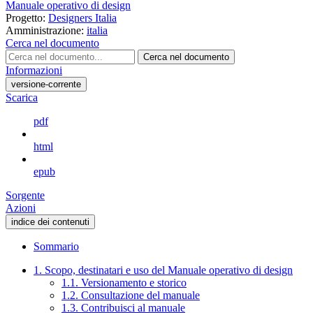
Manuale operativo di design
Progetto:
Designers Italia
Amministrazione:
italia
Cerca nel documento
Cerca nel documento
Informazioni
versione-corrente
Scarica
pdf
html
epub
Sorgente
Azioni
indice dei contenuti
Sommario
1. Scopo, destinatari e uso del Manuale operativo di design
1.1. Versionamento e storico
1.2. Consultazione del manuale
1.3. Contribuisci al manuale