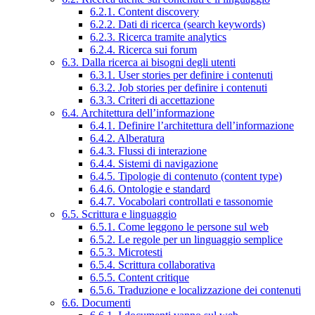
6.2.1. Content discovery
6.2.2. Dati di ricerca (search keywords)
6.2.3. Ricerca tramite analytics
6.2.4. Ricerca sui forum
6.3. Dalla ricerca ai bisogni degli utenti
6.3.1. User stories per definire i contenuti
6.3.2. Job stories per definire i contenuti
6.3.3. Criteri di accettazione
6.4. Architettura dell’informazione
6.4.1. Definire l’architettura dell’informazione
6.4.2. Alberatura
6.4.3. Flussi di interazione
6.4.4. Sistemi di navigazione
6.4.5. Tipologie di contenuto (content type)
6.4.6. Ontologie e standard
6.4.7. Vocabolari controllati e tassonomie
6.5. Scrittura e linguaggio
6.5.1. Come leggono le persone sul web
6.5.2. Le regole per un linguaggio semplice
6.5.3. Microtesti
6.5.4. Scrittura collaborativa
6.5.5. Content critique
6.5.6. Traduzione e localizzazione dei contenuti
6.6. Documenti