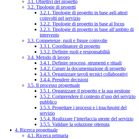
3.1. Obiettivi del progetto
3.2. Tipologie di progetti
3.2.1. Tipologie di progetto in base agli attori
coinvolti nel servizio
3.2.2. Tipologie di progetto in base al focus
3.2.3. Tipologie di progetto in base all’ambito di
intervento
3.3. Competenze, ruoli e figure coinvolte
3.3.1. Coordinatore di progetto
3.3.2. Definire ruoli e responsabilità
3.4. Metodo di lavoro
3.4.1. Definire processi, strumenti e rituali
3.4.2. Curare la documentazione di progetto
3.4.3. Organizzare tavoli tecnici collaborativi
3.4.4. Prendere decisioni
3.5. Il processo progettuale
3.5.1. Organizzare il progetto e la sua gestione
3.5.2. Comprendere il contesto d’uso del servizio
pubblico
3.5.3. Progettare i processi e i
touchpoint
del
servizio
3.5.4. Realizzare l’interfaccia utente del servizio
3.5.5. Validare la soluzione ottenuta
4. Ricerca progettuale
4.1. Ricerca primaria