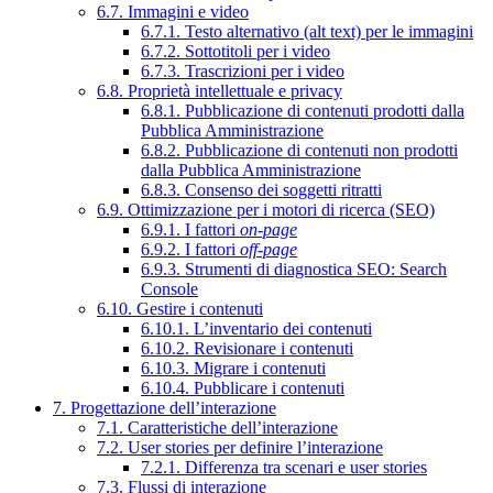
6.7. Immagini e video
6.7.1. Testo alternativo (alt text) per le immagini
6.7.2. Sottotitoli per i video
6.7.3. Trascrizioni per i video
6.8. Proprietà intellettuale e privacy
6.8.1. Pubblicazione di contenuti prodotti dalla
Pubblica Amministrazione
6.8.2. Pubblicazione di contenuti non prodotti
dalla Pubblica Amministrazione
6.8.3. Consenso dei soggetti ritratti
6.9. Ottimizzazione per i motori di ricerca (SEO)
6.9.1. I fattori
on-page
6.9.2. I fattori
off-page
6.9.3. Strumenti di diagnostica SEO: Search
Console
6.10. Gestire i contenuti
6.10.1. L’inventario dei contenuti
6.10.2. Revisionare i contenuti
6.10.3. Migrare i contenuti
6.10.4. Pubblicare i contenuti
7. Progettazione dell’interazione
7.1. Caratteristiche dell’interazione
7.2. User stories per definire l’interazione
7.2.1. Differenza tra scenari e user stories
7.3. Flussi di interazione