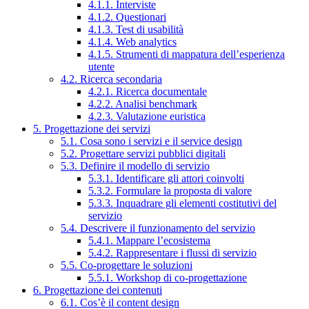
4.1.1. Interviste
4.1.2. Questionari
4.1.3. Test di usabilità
4.1.4. Web analytics
4.1.5. Strumenti di mappatura dell’esperienza
utente
4.2. Ricerca secondaria
4.2.1. Ricerca documentale
4.2.2. Analisi benchmark
4.2.3. Valutazione euristica
5. Progettazione dei servizi
5.1. Cosa sono i servizi e il service design
5.2. Progettare servizi pubblici digitali
5.3. Definire il modello di servizio
5.3.1. Identificare gli attori coinvolti
5.3.2. Formulare la proposta di valore
5.3.3. Inquadrare gli elementi costitutivi del
servizio
5.4. Descrivere il funzionamento del servizio
5.4.1. Mappare l’ecosistema
5.4.2. Rappresentare i flussi di servizio
5.5. Co-progettare le soluzioni
5.5.1. Workshop di co-progettazione
6. Progettazione dei contenuti
6.1. Cos’è il content design