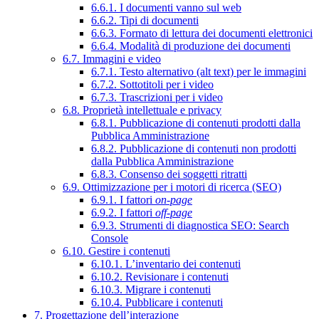
6.6.1. I documenti vanno sul web
6.6.2. Tipi di documenti
6.6.3. Formato di lettura dei documenti elettronici
6.6.4. Modalità di produzione dei documenti
6.7. Immagini e video
6.7.1. Testo alternativo (alt text) per le immagini
6.7.2. Sottotitoli per i video
6.7.3. Trascrizioni per i video
6.8. Proprietà intellettuale e privacy
6.8.1. Pubblicazione di contenuti prodotti dalla
Pubblica Amministrazione
6.8.2. Pubblicazione di contenuti non prodotti
dalla Pubblica Amministrazione
6.8.3. Consenso dei soggetti ritratti
6.9. Ottimizzazione per i motori di ricerca (SEO)
6.9.1. I fattori
on-page
6.9.2. I fattori
off-page
6.9.3. Strumenti di diagnostica SEO: Search
Console
6.10. Gestire i contenuti
6.10.1. L’inventario dei contenuti
6.10.2. Revisionare i contenuti
6.10.3. Migrare i contenuti
6.10.4. Pubblicare i contenuti
7. Progettazione dell’interazione