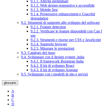
9.1.1. Attività preliminari
9.1.2. Web design responsivo e accessibile
9.1.3. Mobile first
9.1.4. Progressive enhancement e Graceful
degradation
9.2. Strumenti di supporto allo sviluppo del software
9.2.1. Feature detection
9.2.2. Verificare le feature disponibili con Can I
use
9.2.3. Strumenti e risorse per CSS e JavaScript
9.2.4. Supporto browser
9.2.5. Misurare le prestazioni
9.3. Catalogo del riuso
9.4. Sviluppare con il design system .italia
9.4.1. Il framework Bootstrap Italia
9.4.2. Il kit di sviluppo React
9.4.3. Il kit di sviluppo Angular
9.5. Sviluppare con i modelli di sito e servizi
glossario
A
B
C
D