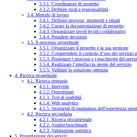
3.3.1. Coordinatore di progetto
3.3.2. Definire ruoli e responsabilità
3.4. Metodo di lavoro
3.4.1. Definire processi, strumenti e rituali
3.4.2. Curare la documentazione di progetto
3.4.3. Organizzare tavoli tecnici collaborativi
3.4.4. Prendere decisioni
3.5. Il processo progettuale
3.5.1. Organizzare il progetto e la sua gestione
3.5.2. Comprendere il contesto d’uso del servizio 
3.5.3. Progettare i processi e i
touchpoint
del servi
3.5.4. Realizzare l’interfaccia utente del servizio
3.5.5. Validare la soluzione ottenuta
4. Ricerca progettuale
4.1. Ricerca primaria
4.1.1. Interviste
4.1.2. Questionari
4.1.3. Test di usabilità
4.1.4. Web analytics
4.1.5. Strumenti di mappatura dell’esperienza uten
4.2. Ricerca secondaria
4.2.1. Ricerca documentale
4.2.2. Analisi benchmark
4.2.3. Valutazione euristica
5. Progettazione dei servizi