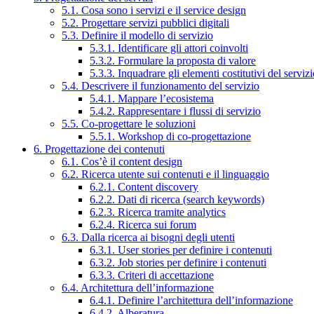
5.1. Cosa sono i servizi e il service design
5.2. Progettare servizi pubblici digitali
5.3. Definire il modello di servizio
5.3.1. Identificare gli attori coinvolti
5.3.2. Formulare la proposta di valore
5.3.3. Inquadrare gli elementi costitutivi del serviz
5.4. Descrivere il funzionamento del servizio
5.4.1. Mappare l’ecosistema
5.4.2. Rappresentare i flussi di servizio
5.5. Co-progettare le soluzioni
5.5.1. Workshop di co-progettazione
6. Progettazione dei contenuti
6.1. Cos’è il content design
6.2. Ricerca utente sui contenuti e il linguaggio
6.2.1. Content discovery
6.2.2. Dati di ricerca (search keywords)
6.2.3. Ricerca tramite analytics
6.2.4. Ricerca sui forum
6.3. Dalla ricerca ai bisogni degli utenti
6.3.1. User stories per definire i contenuti
6.3.2. Job stories per definire i contenuti
6.3.3. Criteri di accettazione
6.4. Architettura dell’informazione
6.4.1. Definire l’architettura dell’informazione
6.4.2. Alberatura