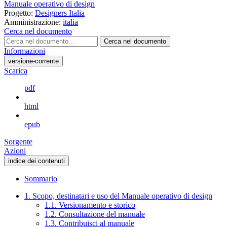
Manuale operativo di design
Progetto:
Designers Italia
Amministrazione:
italia
Cerca nel documento
Cerca nel documento
Informazioni
versione-corrente
Scarica
pdf
html
epub
Sorgente
Azioni
indice dei contenuti
Sommario
1. Scopo, destinatari e uso del Manuale operativo di design
1.1. Versionamento e storico
1.2. Consultazione del manuale
1.3. Contribuisci al manuale