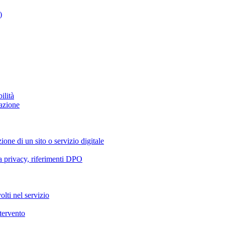
)
ilità
azione
ione di un sito o servizio digitale
va privacy, riferimenti DPO
olti nel servizio
ntervento