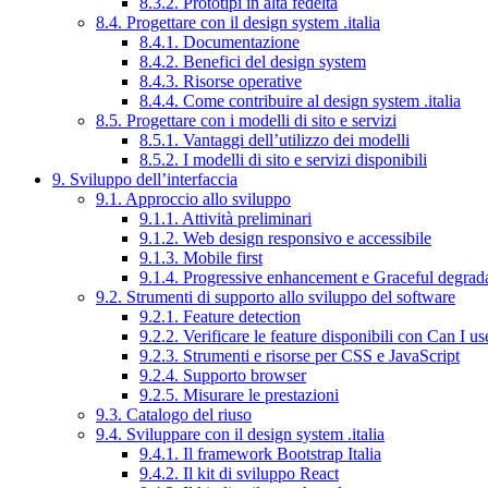
8.3.2. Prototipi in alta fedeltà
8.4. Progettare con il design system .italia
8.4.1. Documentazione
8.4.2. Benefici del design system
8.4.3. Risorse operative
8.4.4. Come contribuire al design system .italia
8.5. Progettare con i modelli di sito e servizi
8.5.1. Vantaggi dell’utilizzo dei modelli
8.5.2. I modelli di sito e servizi disponibili
9. Sviluppo dell’interfaccia
9.1. Approccio allo sviluppo
9.1.1. Attività preliminari
9.1.2. Web design responsivo e accessibile
9.1.3. Mobile first
9.1.4. Progressive enhancement e Graceful degrad
9.2. Strumenti di supporto allo sviluppo del software
9.2.1. Feature detection
9.2.2. Verificare le feature disponibili con Can I us
9.2.3. Strumenti e risorse per CSS e JavaScript
9.2.4. Supporto browser
9.2.5. Misurare le prestazioni
9.3. Catalogo del riuso
9.4. Sviluppare con il design system .italia
9.4.1. Il framework Bootstrap Italia
9.4.2. Il kit di sviluppo React