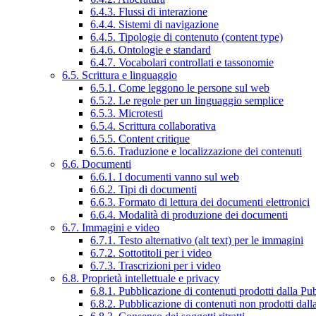
6.4.3. Flussi di interazione
6.4.4. Sistemi di navigazione
6.4.5. Tipologie di contenuto (content type)
6.4.6. Ontologie e standard
6.4.7. Vocabolari controllati e tassonomie
6.5. Scrittura e linguaggio
6.5.1. Come leggono le persone sul web
6.5.2. Le regole per un linguaggio semplice
6.5.3. Microtesti
6.5.4. Scrittura collaborativa
6.5.5. Content critique
6.5.6. Traduzione e localizzazione dei contenuti
6.6. Documenti
6.6.1. I documenti vanno sul web
6.6.2. Tipi di documenti
6.6.3. Formato di lettura dei documenti elettronici
6.6.4. Modalità di produzione dei documenti
6.7. Immagini e video
6.7.1. Testo alternativo (alt text) per le immagini
6.7.2. Sottotitoli per i video
6.7.3. Trascrizioni per i video
6.8. Proprietà intellettuale e privacy
6.8.1. Pubblicazione di contenuti prodotti dalla P
6.8.2. Pubblicazione di contenuti non prodotti dal