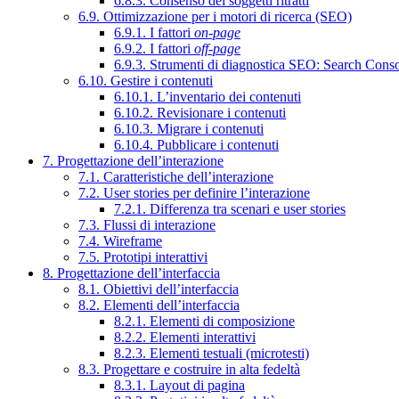
6.8.3. Consenso dei soggetti ritratti
6.9. Ottimizzazione per i motori di ricerca (SEO)
6.9.1. I fattori
on-page
6.9.2. I fattori
off-page
6.9.3. Strumenti di diagnostica SEO: Search Cons
6.10. Gestire i contenuti
6.10.1. L’inventario dei contenuti
6.10.2. Revisionare i contenuti
6.10.3. Migrare i contenuti
6.10.4. Pubblicare i contenuti
7. Progettazione dell’interazione
7.1. Caratteristiche dell’interazione
7.2. User stories per definire l’interazione
7.2.1. Differenza tra scenari e user stories
7.3. Flussi di interazione
7.4. Wireframe
7.5. Prototipi interattivi
8. Progettazione dell’interfaccia
8.1. Obiettivi dell’interfaccia
8.2. Elementi dell’interfaccia
8.2.1. Elementi di composizione
8.2.2. Elementi interattivi
8.2.3. Elementi testuali (microtesti)
8.3. Progettare e costruire in alta fedeltà
8.3.1. Layout di pagina