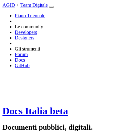
AGID
+
Team Digitale
Piano Triennale
Le community
Developers
Designers
Gli strumenti
Forum
Docs
GitHub
Docs Italia
beta
Documenti pubblici, digitali.