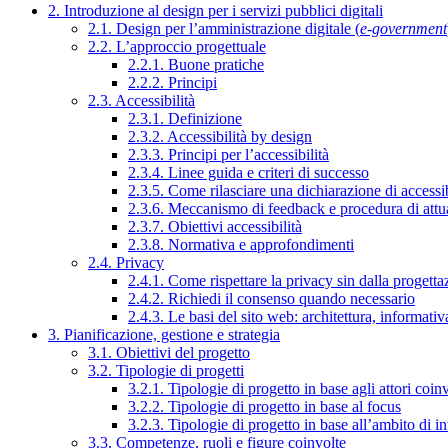
2. Introduzione al design per i servizi pubblici digitali
2.1. Design per l’amministrazione digitale (
e-government
2.2. L’approccio progettuale
2.2.1. Buone pratiche
2.2.2. Principi
2.3. Accessibilità
2.3.1. Definizione
2.3.2. Accessibilità by design
2.3.3. Principi per l’accessibilità
2.3.4. Linee guida e criteri di successo
2.3.5. Come rilasciare una dichiarazione di accessib
2.3.6. Meccanismo di feedback e procedura di attu
2.3.7. Obiettivi accessibilità
2.3.8. Normativa e approfondimenti
2.4. Privacy
2.4.1. Come rispettare la privacy sin dalla progettaz
2.4.2. Richiedi il consenso quando necessario
2.4.3. Le basi del sito web: architettura, informati
3. Pianificazione, gestione e strategia
3.1. Obiettivi del progetto
3.2. Tipologie di progetti
3.2.1. Tipologie di progetto in base agli attori coinv
3.2.2. Tipologie di progetto in base al focus
3.2.3. Tipologie di progetto in base all’ambito di i
3.3. Competenze, ruoli e figure coinvolte