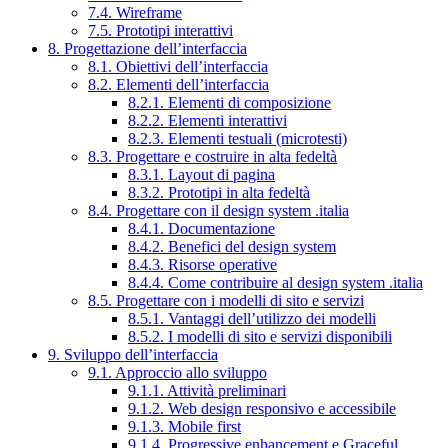
7.4. Wireframe
7.5. Prototipi interattivi
8. Progettazione dell’interfaccia
8.1. Obiettivi dell’interfaccia
8.2. Elementi dell’interfaccia
8.2.1. Elementi di composizione
8.2.2. Elementi interattivi
8.2.3. Elementi testuali (microtesti)
8.3. Progettare e costruire in alta fedeltà
8.3.1. Layout di pagina
8.3.2. Prototipi in alta fedeltà
8.4. Progettare con il design system .italia
8.4.1. Documentazione
8.4.2. Benefici del design system
8.4.3. Risorse operative
8.4.4. Come contribuire al design system .italia
8.5. Progettare con i modelli di sito e servizi
8.5.1. Vantaggi dell’utilizzo dei modelli
8.5.2. I modelli di sito e servizi disponibili
9. Sviluppo dell’interfaccia
9.1. Approccio allo sviluppo
9.1.1. Attività preliminari
9.1.2. Web design responsivo e accessibile
9.1.3. Mobile first
9.1.4. Progressive enhancement e Graceful