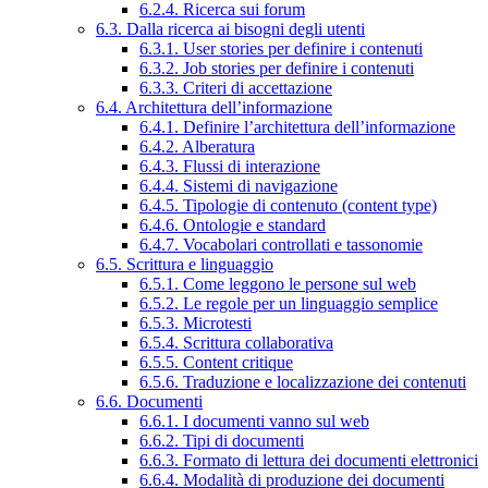
6.2.4. Ricerca sui forum
6.3. Dalla ricerca ai bisogni degli utenti
6.3.1. User stories per definire i contenuti
6.3.2. Job stories per definire i contenuti
6.3.3. Criteri di accettazione
6.4. Architettura dell’informazione
6.4.1. Definire l’architettura dell’informazione
6.4.2. Alberatura
6.4.3. Flussi di interazione
6.4.4. Sistemi di navigazione
6.4.5. Tipologie di contenuto (content type)
6.4.6. Ontologie e standard
6.4.7. Vocabolari controllati e tassonomie
6.5. Scrittura e linguaggio
6.5.1. Come leggono le persone sul web
6.5.2. Le regole per un linguaggio semplice
6.5.3. Microtesti
6.5.4. Scrittura collaborativa
6.5.5. Content critique
6.5.6. Traduzione e localizzazione dei contenuti
6.6. Documenti
6.6.1. I documenti vanno sul web
6.6.2. Tipi di documenti
6.6.3. Formato di lettura dei documenti elettronici
6.6.4. Modalità di produzione dei documenti