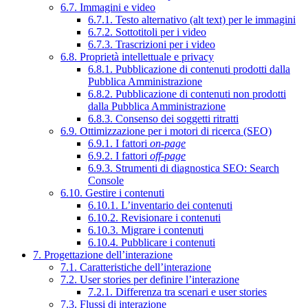
6.7. Immagini e video
6.7.1. Testo alternativo (alt text) per le immagini
6.7.2. Sottotitoli per i video
6.7.3. Trascrizioni per i video
6.8. Proprietà intellettuale e privacy
6.8.1. Pubblicazione di contenuti prodotti dalla
Pubblica Amministrazione
6.8.2. Pubblicazione di contenuti non prodotti
dalla Pubblica Amministrazione
6.8.3. Consenso dei soggetti ritratti
6.9. Ottimizzazione per i motori di ricerca (SEO)
6.9.1. I fattori
on-page
6.9.2. I fattori
off-page
6.9.3. Strumenti di diagnostica SEO: Search
Console
6.10. Gestire i contenuti
6.10.1. L’inventario dei contenuti
6.10.2. Revisionare i contenuti
6.10.3. Migrare i contenuti
6.10.4. Pubblicare i contenuti
7. Progettazione dell’interazione
7.1. Caratteristiche dell’interazione
7.2. User stories per definire l’interazione
7.2.1. Differenza tra scenari e user stories
7.3. Flussi di interazione