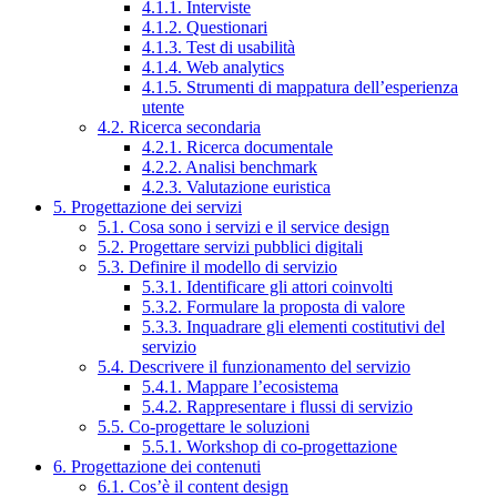
4.1.1. Interviste
4.1.2. Questionari
4.1.3. Test di usabilità
4.1.4. Web analytics
4.1.5. Strumenti di mappatura dell’esperienza
utente
4.2. Ricerca secondaria
4.2.1. Ricerca documentale
4.2.2. Analisi benchmark
4.2.3. Valutazione euristica
5. Progettazione dei servizi
5.1. Cosa sono i servizi e il service design
5.2. Progettare servizi pubblici digitali
5.3. Definire il modello di servizio
5.3.1. Identificare gli attori coinvolti
5.3.2. Formulare la proposta di valore
5.3.3. Inquadrare gli elementi costitutivi del
servizio
5.4. Descrivere il funzionamento del servizio
5.4.1. Mappare l’ecosistema
5.4.2. Rappresentare i flussi di servizio
5.5. Co-progettare le soluzioni
5.5.1. Workshop di co-progettazione
6. Progettazione dei contenuti
6.1. Cos’è il content design