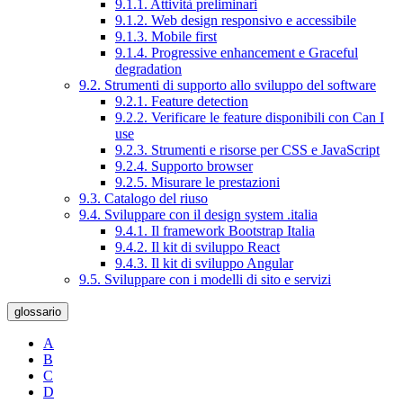
9.1.1. Attività preliminari
9.1.2. Web design responsivo e accessibile
9.1.3. Mobile first
9.1.4. Progressive enhancement e Graceful
degradation
9.2. Strumenti di supporto allo sviluppo del software
9.2.1. Feature detection
9.2.2. Verificare le feature disponibili con Can I
use
9.2.3. Strumenti e risorse per CSS e JavaScript
9.2.4. Supporto browser
9.2.5. Misurare le prestazioni
9.3. Catalogo del riuso
9.4. Sviluppare con il design system .italia
9.4.1. Il framework Bootstrap Italia
9.4.2. Il kit di sviluppo React
9.4.3. Il kit di sviluppo Angular
9.5. Sviluppare con i modelli di sito e servizi
glossario
A
B
C
D