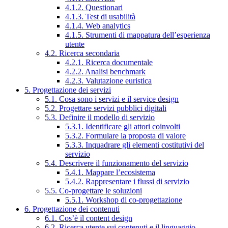
4.1.2. Questionari
4.1.3. Test di usabilità
4.1.4. Web analytics
4.1.5. Strumenti di mappatura dell’esperienza
utente
4.2. Ricerca secondaria
4.2.1. Ricerca documentale
4.2.2. Analisi benchmark
4.2.3. Valutazione euristica
5. Progettazione dei servizi
5.1. Cosa sono i servizi e il service design
5.2. Progettare servizi pubblici digitali
5.3. Definire il modello di servizio
5.3.1. Identificare gli attori coinvolti
5.3.2. Formulare la proposta di valore
5.3.3. Inquadrare gli elementi costitutivi del
servizio
5.4. Descrivere il funzionamento del servizio
5.4.1. Mappare l’ecosistema
5.4.2. Rappresentare i flussi di servizio
5.5. Co-progettare le soluzioni
5.5.1. Workshop di co-progettazione
6. Progettazione dei contenuti
6.1. Cos’è il content design
6.2. Ricerca utente sui contenuti e il linguaggio