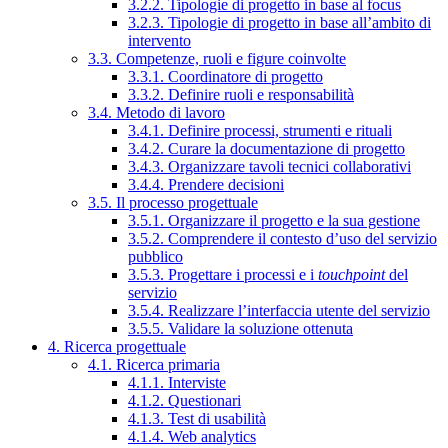
3.2.2. Tipologie di progetto in base al focus
3.2.3. Tipologie di progetto in base all’ambito di
intervento
3.3. Competenze, ruoli e figure coinvolte
3.3.1. Coordinatore di progetto
3.3.2. Definire ruoli e responsabilità
3.4. Metodo di lavoro
3.4.1. Definire processi, strumenti e rituali
3.4.2. Curare la documentazione di progetto
3.4.3. Organizzare tavoli tecnici collaborativi
3.4.4. Prendere decisioni
3.5. Il processo progettuale
3.5.1. Organizzare il progetto e la sua gestione
3.5.2. Comprendere il contesto d’uso del servizio
pubblico
3.5.3. Progettare i processi e i
touchpoint
del
servizio
3.5.4. Realizzare l’interfaccia utente del servizio
3.5.5. Validare la soluzione ottenuta
4. Ricerca progettuale
4.1. Ricerca primaria
4.1.1. Interviste
4.1.2. Questionari
4.1.3. Test di usabilità
4.1.4. Web analytics