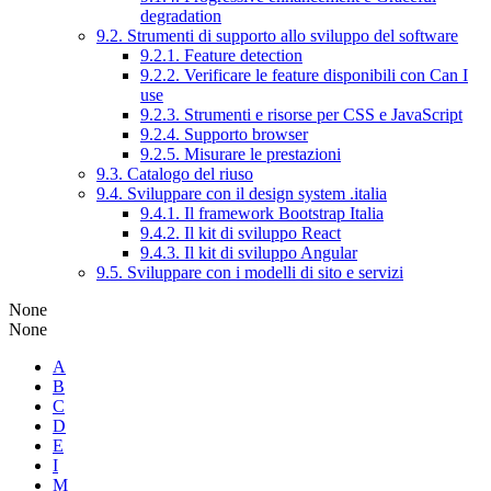
degradation
9.2. Strumenti di supporto allo sviluppo del software
9.2.1. Feature detection
9.2.2. Verificare le feature disponibili con Can I
use
9.2.3. Strumenti e risorse per CSS e JavaScript
9.2.4. Supporto browser
9.2.5. Misurare le prestazioni
9.3. Catalogo del riuso
9.4. Sviluppare con il design system .italia
9.4.1. Il framework Bootstrap Italia
9.4.2. Il kit di sviluppo React
9.4.3. Il kit di sviluppo Angular
9.5. Sviluppare con i modelli di sito e servizi
None
None
A
B
C
D
E
I
M