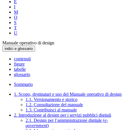
E
I
M
O
S
T
U
Manuale operativo di design
indici e glossario
contenuti
figure
tabelle
glossario
Sommario
1. Scopo, destinatari e uso del Manuale operativo di design
1.1. Versionamento e storico
1.2. Consultazione del manuale
1.3. Contribuisci al manuale
2. Introduzione al design per i servizi pubblici digitali
2.1. Design per l’amministrazione digitale (
e-
government
)