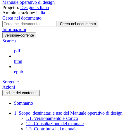
Manuale operativo di design
Progetto:
Designers Italia
Amministrazione:
italia
Cerca nel documento
Cerca nel documento
Informazioni
versione-corrente
Scarica
pdf
html
epub
Sorgente
Azioni
indice dei contenuti
Sommario
1. Scopo, destinatari e uso del Manuale operativo di design
1.1. Versionamento e storico
1.2. Consultazione del manuale
1.3. Contribuisci al manuale