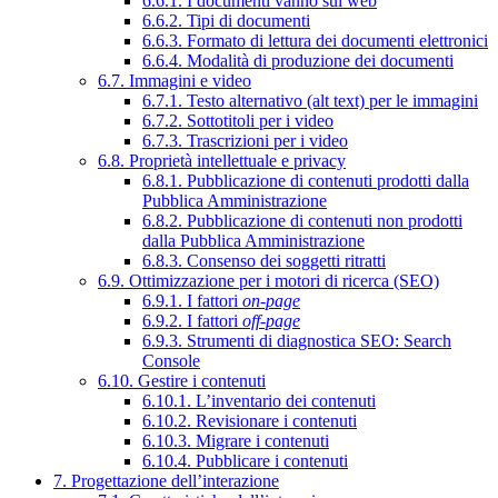
6.6.1. I documenti vanno sul web
6.6.2. Tipi di documenti
6.6.3. Formato di lettura dei documenti elettronici
6.6.4. Modalità di produzione dei documenti
6.7. Immagini e video
6.7.1. Testo alternativo (alt text) per le immagini
6.7.2. Sottotitoli per i video
6.7.3. Trascrizioni per i video
6.8. Proprietà intellettuale e privacy
6.8.1. Pubblicazione di contenuti prodotti dalla
Pubblica Amministrazione
6.8.2. Pubblicazione di contenuti non prodotti
dalla Pubblica Amministrazione
6.8.3. Consenso dei soggetti ritratti
6.9. Ottimizzazione per i motori di ricerca (SEO)
6.9.1. I fattori
on-page
6.9.2. I fattori
off-page
6.9.3. Strumenti di diagnostica SEO: Search
Console
6.10. Gestire i contenuti
6.10.1. L’inventario dei contenuti
6.10.2. Revisionare i contenuti
6.10.3. Migrare i contenuti
6.10.4. Pubblicare i contenuti
7. Progettazione dell’interazione