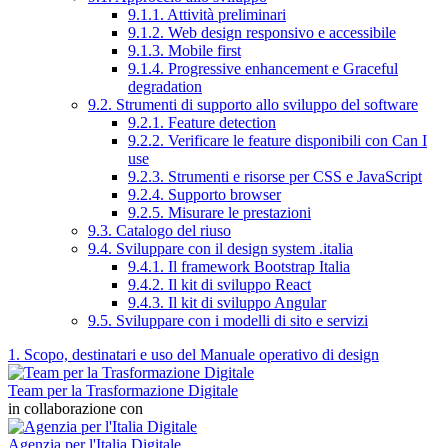
9.1.1. Attività preliminari
9.1.2. Web design responsivo e accessibile
9.1.3. Mobile first
9.1.4. Progressive enhancement e Graceful
degradation
9.2. Strumenti di supporto allo sviluppo del software
9.2.1. Feature detection
9.2.2. Verificare le feature disponibili con Can I
use
9.2.3. Strumenti e risorse per CSS e JavaScript
9.2.4. Supporto browser
9.2.5. Misurare le prestazioni
9.3. Catalogo del riuso
9.4. Sviluppare con il design system .italia
9.4.1. Il framework Bootstrap Italia
9.4.2. Il kit di sviluppo React
9.4.3. Il kit di sviluppo Angular
9.5. Sviluppare con i modelli di sito e servizi
1. Scopo, destinatari e uso del Manuale operativo di design
Team per la Trasformazione Digitale
in collaborazione con
Agenzia per l'Italia Digitale