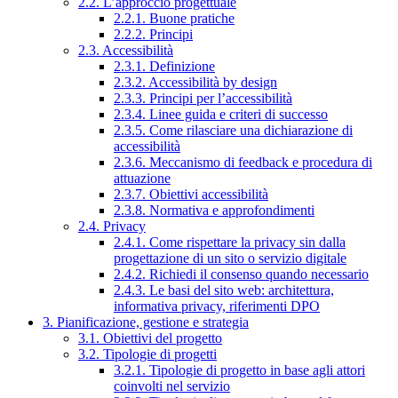
2.2. L’approccio progettuale
2.2.1. Buone pratiche
2.2.2. Principi
2.3. Accessibilità
2.3.1. Definizione
2.3.2. Accessibilità by design
2.3.3. Principi per l’accessibilità
2.3.4. Linee guida e criteri di successo
2.3.5. Come rilasciare una dichiarazione di
accessibilità
2.3.6. Meccanismo di feedback e procedura di
attuazione
2.3.7. Obiettivi accessibilità
2.3.8. Normativa e approfondimenti
2.4. Privacy
2.4.1. Come rispettare la privacy sin dalla
progettazione di un sito o servizio digitale
2.4.2. Richiedi il consenso quando necessario
2.4.3. Le basi del sito web: architettura,
informativa privacy, riferimenti DPO
3. Pianificazione, gestione e strategia
3.1. Obiettivi del progetto
3.2. Tipologie di progetti
3.2.1. Tipologie di progetto in base agli attori
coinvolti nel servizio