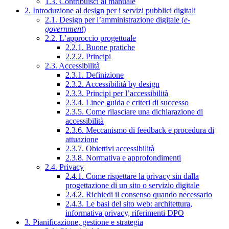
1.3. Contribuisci al manuale
2. Introduzione al design per i servizi pubblici digitali
2.1. Design per l’amministrazione digitale (
e-
government
)
2.2. L’approccio progettuale
2.2.1. Buone pratiche
2.2.2. Principi
2.3. Accessibilità
2.3.1. Definizione
2.3.2. Accessibilità by design
2.3.3. Principi per l’accessibilità
2.3.4. Linee guida e criteri di successo
2.3.5. Come rilasciare una dichiarazione di
accessibilità
2.3.6. Meccanismo di feedback e procedura di
attuazione
2.3.7. Obiettivi accessibilità
2.3.8. Normativa e approfondimenti
2.4. Privacy
2.4.1. Come rispettare la privacy sin dalla
progettazione di un sito o servizio digitale
2.4.2. Richiedi il consenso quando necessario
2.4.3. Le basi del sito web: architettura,
informativa privacy, riferimenti DPO
3. Pianificazione, gestione e strategia