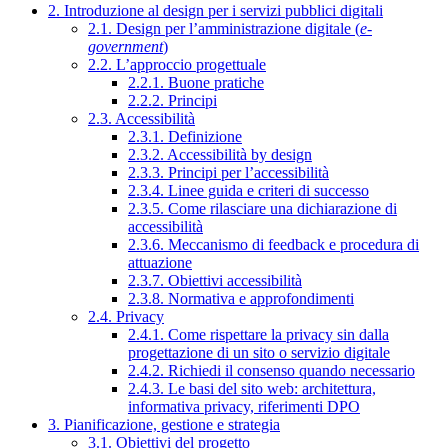
2. Introduzione al design per i servizi pubblici digitali
2.1. Design per l’amministrazione digitale (
e-
government
)
2.2. L’approccio progettuale
2.2.1. Buone pratiche
2.2.2. Principi
2.3. Accessibilità
2.3.1. Definizione
2.3.2. Accessibilità by design
2.3.3. Principi per l’accessibilità
2.3.4. Linee guida e criteri di successo
2.3.5. Come rilasciare una dichiarazione di
accessibilità
2.3.6. Meccanismo di feedback e procedura di
attuazione
2.3.7. Obiettivi accessibilità
2.3.8. Normativa e approfondimenti
2.4. Privacy
2.4.1. Come rispettare la privacy sin dalla
progettazione di un sito o servizio digitale
2.4.2. Richiedi il consenso quando necessario
2.4.3. Le basi del sito web: architettura,
informativa privacy, riferimenti DPO
3. Pianificazione, gestione e strategia
3.1. Obiettivi del progetto