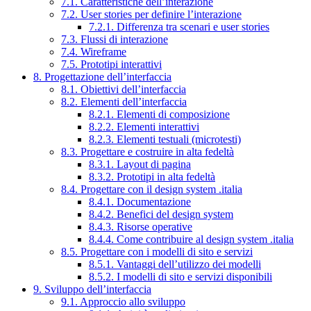
7.1. Caratteristiche dell’interazione
7.2. User stories per definire l’interazione
7.2.1. Differenza tra scenari e user stories
7.3. Flussi di interazione
7.4. Wireframe
7.5. Prototipi interattivi
8. Progettazione dell’interfaccia
8.1. Obiettivi dell’interfaccia
8.2. Elementi dell’interfaccia
8.2.1. Elementi di composizione
8.2.2. Elementi interattivi
8.2.3. Elementi testuali (microtesti)
8.3. Progettare e costruire in alta fedeltà
8.3.1. Layout di pagina
8.3.2. Prototipi in alta fedeltà
8.4. Progettare con il design system .italia
8.4.1. Documentazione
8.4.2. Benefici del design system
8.4.3. Risorse operative
8.4.4. Come contribuire al design system .italia
8.5. Progettare con i modelli di sito e servizi
8.5.1. Vantaggi dell’utilizzo dei modelli
8.5.2. I modelli di sito e servizi disponibili
9. Sviluppo dell’interfaccia
9.1. Approccio allo sviluppo