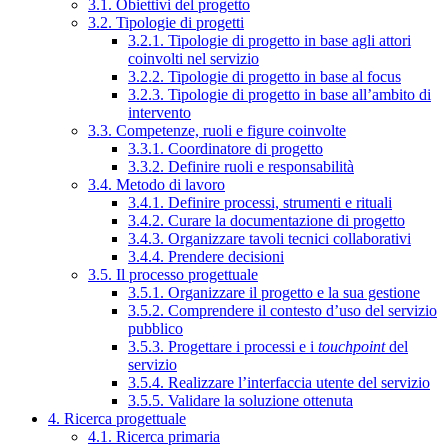
3.1. Obiettivi del progetto
3.2. Tipologie di progetti
3.2.1. Tipologie di progetto in base agli attori
coinvolti nel servizio
3.2.2. Tipologie di progetto in base al focus
3.2.3. Tipologie di progetto in base all’ambito di
intervento
3.3. Competenze, ruoli e figure coinvolte
3.3.1. Coordinatore di progetto
3.3.2. Definire ruoli e responsabilità
3.4. Metodo di lavoro
3.4.1. Definire processi, strumenti e rituali
3.4.2. Curare la documentazione di progetto
3.4.3. Organizzare tavoli tecnici collaborativi
3.4.4. Prendere decisioni
3.5. Il processo progettuale
3.5.1. Organizzare il progetto e la sua gestione
3.5.2. Comprendere il contesto d’uso del servizio
pubblico
3.5.3. Progettare i processi e i
touchpoint
del
servizio
3.5.4. Realizzare l’interfaccia utente del servizio
3.5.5. Validare la soluzione ottenuta
4. Ricerca progettuale
4.1. Ricerca primaria