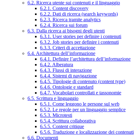
6.2. Ricerca utente sui contenuti e il linguaggio
6.2.1. Content discovery
6.2.2. Dati di ricerca (search keywords)
6.2.3. Ricerca tramite analytics
6.2.4. Ricerca sui forum
6.3. Dalla ricerca ai bisogni degli utenti
6.3.1. User stories per definire i contenuti
6.3.2. Job stories per definire i contenuti
6.3.3. Criteri di accettazione
6.4. Architettura dell’informazione
6.4.1. Definire l’architettura dell’informazione
6.4.2. Alberatura
6.4.3. Flussi di interazione
6.4.4. Sistemi di navigazione
6.4.5. Tipologie di contenuto (content type)
6.4.6. Ontologie e standard
6.4.7. Vocabolari controllati e tassonomie
6.5. Scrittura e linguaggio
6.5.1. Come leggono le persone sul web
6.5.2. Le regole per un linguaggio semplice
6.5.3. Microtesti
6.5.4. Scrittura collaborativa
6.5.5. Content critique
6.5.6. Traduzione e localizzazione dei contenuti
6.6. Documenti