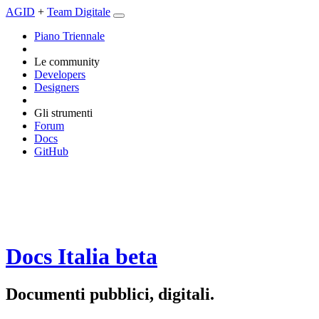
AGID
+
Team Digitale
Piano Triennale
Le community
Developers
Designers
Gli strumenti
Forum
Docs
GitHub
Docs Italia
beta
Documenti pubblici, digitali.