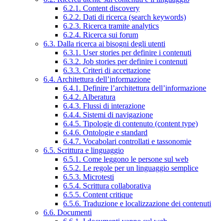
6.2.1. Content discovery
6.2.2. Dati di ricerca (search keywords)
6.2.3. Ricerca tramite analytics
6.2.4. Ricerca sui forum
6.3. Dalla ricerca ai bisogni degli utenti
6.3.1. User stories per definire i contenuti
6.3.2. Job stories per definire i contenuti
6.3.3. Criteri di accettazione
6.4. Architettura dell’informazione
6.4.1. Definire l’architettura dell’informazione
6.4.2. Alberatura
6.4.3. Flussi di interazione
6.4.4. Sistemi di navigazione
6.4.5. Tipologie di contenuto (content type)
6.4.6. Ontologie e standard
6.4.7. Vocabolari controllati e tassonomie
6.5. Scrittura e linguaggio
6.5.1. Come leggono le persone sul web
6.5.2. Le regole per un linguaggio semplice
6.5.3. Microtesti
6.5.4. Scrittura collaborativa
6.5.5. Content critique
6.5.6. Traduzione e localizzazione dei contenuti
6.6. Documenti