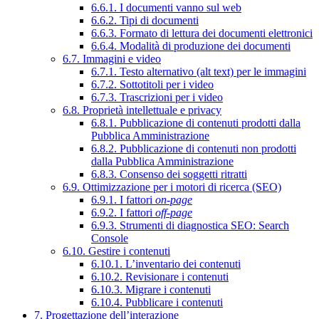
6.6.1. I documenti vanno sul web
6.6.2. Tipi di documenti
6.6.3. Formato di lettura dei documenti elettronici
6.6.4. Modalità di produzione dei documenti
6.7. Immagini e video
6.7.1. Testo alternativo (alt text) per le immagini
6.7.2. Sottotitoli per i video
6.7.3. Trascrizioni per i video
6.8. Proprietà intellettuale e privacy
6.8.1. Pubblicazione di contenuti prodotti dalla
Pubblica Amministrazione
6.8.2. Pubblicazione di contenuti non prodotti
dalla Pubblica Amministrazione
6.8.3. Consenso dei soggetti ritratti
6.9. Ottimizzazione per i motori di ricerca (SEO)
6.9.1. I fattori
on-page
6.9.2. I fattori
off-page
6.9.3. Strumenti di diagnostica SEO: Search
Console
6.10. Gestire i contenuti
6.10.1. L’inventario dei contenuti
6.10.2. Revisionare i contenuti
6.10.3. Migrare i contenuti
6.10.4. Pubblicare i contenuti
7. Progettazione dell’interazione