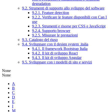
degradation
9.2. Strumenti di supporto allo sviluppo del software
9.2.1. Feature detection
9.2.2. Verificare le feature disponibili con Can I
use
9.2.3. Strumenti e risorse per CSS e JavaScript
9.2.4. Supporto browser
9.2.5. Misurare le prestazioni
9.3. Catalogo del riuso
9.4. Sviluppare con il design system .italia
9.4.1. Il framework Bootstrap Italia
9.4.2. Il kit di sviluppo React
9.4.3. Il kit di sviluppo Angular
9.5. Sviluppare con i modelli di sito e servizi
None
None
A
B
C
D
E
I
M