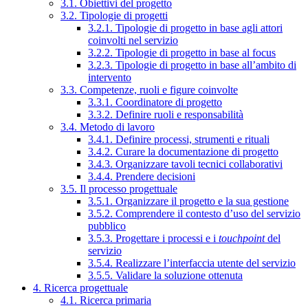
3.1. Obiettivi del progetto
3.2. Tipologie di progetti
3.2.1. Tipologie di progetto in base agli attori
coinvolti nel servizio
3.2.2. Tipologie di progetto in base al focus
3.2.3. Tipologie di progetto in base all’ambito di
intervento
3.3. Competenze, ruoli e figure coinvolte
3.3.1. Coordinatore di progetto
3.3.2. Definire ruoli e responsabilità
3.4. Metodo di lavoro
3.4.1. Definire processi, strumenti e rituali
3.4.2. Curare la documentazione di progetto
3.4.3. Organizzare tavoli tecnici collaborativi
3.4.4. Prendere decisioni
3.5. Il processo progettuale
3.5.1. Organizzare il progetto e la sua gestione
3.5.2. Comprendere il contesto d’uso del servizio
pubblico
3.5.3. Progettare i processi e i
touchpoint
del
servizio
3.5.4. Realizzare l’interfaccia utente del servizio
3.5.5. Validare la soluzione ottenuta
4. Ricerca progettuale
4.1. Ricerca primaria