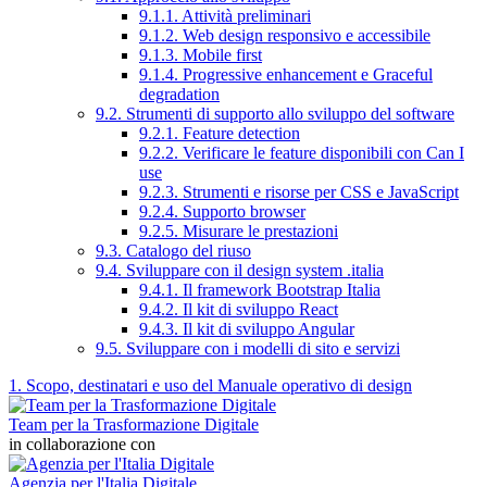
9.1.1. Attività preliminari
9.1.2. Web design responsivo e accessibile
9.1.3. Mobile first
9.1.4. Progressive enhancement e Graceful
degradation
9.2. Strumenti di supporto allo sviluppo del software
9.2.1. Feature detection
9.2.2. Verificare le feature disponibili con Can I
use
9.2.3. Strumenti e risorse per CSS e JavaScript
9.2.4. Supporto browser
9.2.5. Misurare le prestazioni
9.3. Catalogo del riuso
9.4. Sviluppare con il design system .italia
9.4.1. Il framework Bootstrap Italia
9.4.2. Il kit di sviluppo React
9.4.3. Il kit di sviluppo Angular
9.5. Sviluppare con i modelli di sito e servizi
1. Scopo, destinatari e uso del Manuale operativo di design
Team per la Trasformazione Digitale
in collaborazione con
Agenzia per l'Italia Digitale