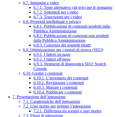
6.7. Immagini e video
6.7.1. Testo alternativo (alt text) per le immagini
6.7.2. Sottotitoli per i video
6.7.3. Trascrizioni per i video
6.8. Proprietà intellettuale e privacy
6.8.1. Pubblicazione di contenuti prodotti dalla
Pubblica Amministrazione
6.8.2. Pubblicazione di contenuti non prodotti
dalla Pubblica Amministrazione
6.8.3. Consenso dei soggetti ritratti
6.9. Ottimizzazione per i motori di ricerca (SEO)
6.9.1. I fattori
on-page
6.9.2. I fattori
off-page
6.9.3. Strumenti di diagnostica SEO: Search
Console
6.10. Gestire i contenuti
6.10.1. L’inventario dei contenuti
6.10.2. Revisionare i contenuti
6.10.3. Migrare i contenuti
6.10.4. Pubblicare i contenuti
7. Progettazione dell’interazione
7.1. Caratteristiche dell’interazione
7.2. User stories per definire l’interazione
7.2.1. Differenza tra scenari e user stories
7.3. Flussi di interazione