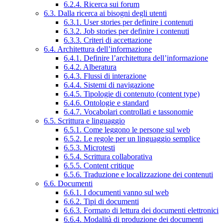
6.2.4. Ricerca sui forum
6.3. Dalla ricerca ai bisogni degli utenti
6.3.1. User stories per definire i contenuti
6.3.2. Job stories per definire i contenuti
6.3.3. Criteri di accettazione
6.4. Architettura dell’informazione
6.4.1. Definire l’architettura dell’informazione
6.4.2. Alberatura
6.4.3. Flussi di interazione
6.4.4. Sistemi di navigazione
6.4.5. Tipologie di contenuto (content type)
6.4.6. Ontologie e standard
6.4.7. Vocabolari controllati e tassonomie
6.5. Scrittura e linguaggio
6.5.1. Come leggono le persone sul web
6.5.2. Le regole per un linguaggio semplice
6.5.3. Microtesti
6.5.4. Scrittura collaborativa
6.5.5. Content critique
6.5.6. Traduzione e localizzazione dei contenuti
6.6. Documenti
6.6.1. I documenti vanno sul web
6.6.2. Tipi di documenti
6.6.3. Formato di lettura dei documenti elettronici
6.6.4. Modalità di produzione dei documenti