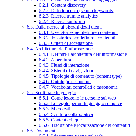
6.2.1. Content discovery
6.2.2. Dati di ricerca (search keywords)
6.2.3. Ricerca tramite analytics
6.2.4. Ricerca sui forum
6.3. Dalla ricerca ai bisogni degli utenti
6.3.1. User stories per definire i contenuti
6.3.2. Job stories per definire i contenuti
6.3.3. Criteri di accettazione
6.4. Architettura dell’informazione
6.4.1. Definire l’architettura dell’informazione
6.4.2. Alberatura
6.4.3. Flussi di interazione
6.4.4. Sistemi di navigazione
6.4.5. Tipologie di contenuto (content type)
6.4.6. Ontologie e standard
6.4.7. Vocabolari controllati e tassonomie
6.5. Scrittura e linguaggio
6.5.1. Come leggono le persone sul web
6.5.2. Le regole per un linguaggio semplice
6.5.3. Microtesti
6.5.4. Scrittura collaborativa
6.5.5. Content critique
6.5.6. Traduzione e localizzazione dei contenuti
6.6. Documenti