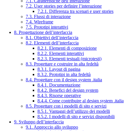
7.1. Caratteristiche dell’interazione
7.2. User stories per definire l’interazione
7.2.1. Differenza tra scenari e user stories
7.3. Flussi di interazione
7.4. Wireframe
7.5. Prototipi interattivi
8. Progettazione dell’interfaccia
8.1. Obiettivi dell’interfaccia
8.2. Elementi dell’interfaccia
8.2.1. Elementi di composizione
8.2.2. Elementi interattivi
8.2.3. Elementi testuali (microtesti)
8.3. Progettare e costruire in alta fedeltà
8.3.1. Layout di pagina
8.3.2. Prototipi in alta fedeltà
8.4. Progettare con il design system .italia
8.4.1. Documentazione
8.4.2. Benefici del design system
8.4.3. Risorse operative
8.4.4. Come contribuire al design system .italia
8.5. Progettare con i modelli di sito e servizi
8.5.1. Vantaggi dell’utilizzo dei modelli
8.5.2. I modelli di sito e servizi disponibili
9. Sviluppo dell’interfaccia
9.1. Approccio allo sviluppo