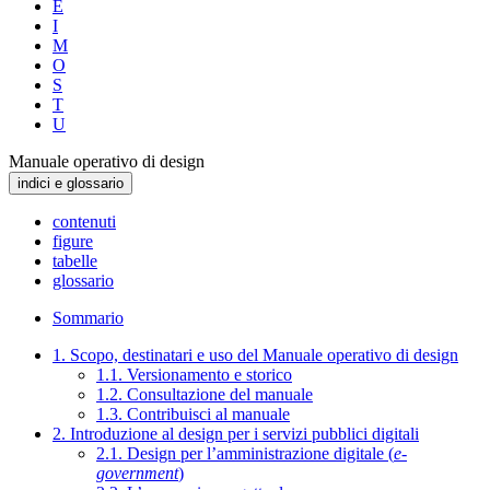
E
I
M
O
S
T
U
Manuale operativo di design
indici e glossario
contenuti
figure
tabelle
glossario
Sommario
1. Scopo, destinatari e uso del Manuale operativo di design
1.1. Versionamento e storico
1.2. Consultazione del manuale
1.3. Contribuisci al manuale
2. Introduzione al design per i servizi pubblici digitali
2.1. Design per l’amministrazione digitale (
e-
government
)