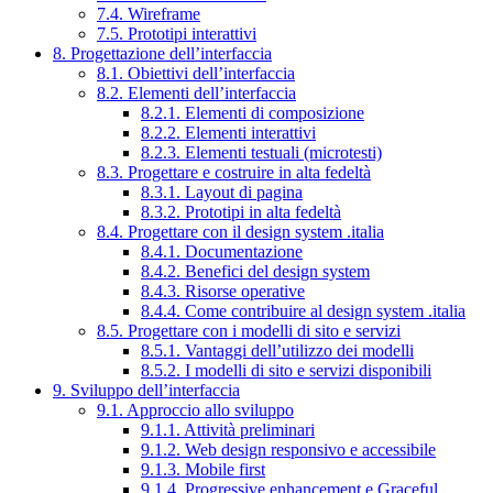
7.4. Wireframe
7.5. Prototipi interattivi
8. Progettazione dell’interfaccia
8.1. Obiettivi dell’interfaccia
8.2. Elementi dell’interfaccia
8.2.1. Elementi di composizione
8.2.2. Elementi interattivi
8.2.3. Elementi testuali (microtesti)
8.3. Progettare e costruire in alta fedeltà
8.3.1. Layout di pagina
8.3.2. Prototipi in alta fedeltà
8.4. Progettare con il design system .italia
8.4.1. Documentazione
8.4.2. Benefici del design system
8.4.3. Risorse operative
8.4.4. Come contribuire al design system .italia
8.5. Progettare con i modelli di sito e servizi
8.5.1. Vantaggi dell’utilizzo dei modelli
8.5.2. I modelli di sito e servizi disponibili
9. Sviluppo dell’interfaccia
9.1. Approccio allo sviluppo
9.1.1. Attività preliminari
9.1.2. Web design responsivo e accessibile
9.1.3. Mobile first
9.1.4. Progressive enhancement e Graceful