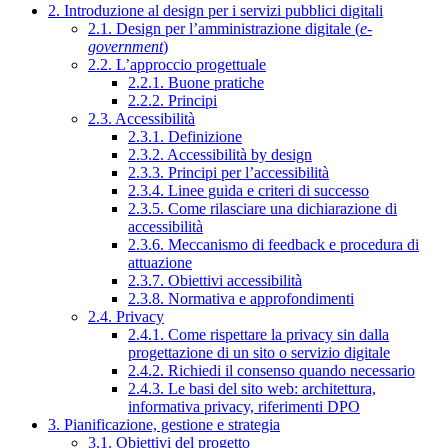
2. Introduzione al design per i servizi pubblici digitali
2.1. Design per l’amministrazione digitale (
e-
government
)
2.2. L’approccio progettuale
2.2.1. Buone pratiche
2.2.2. Principi
2.3. Accessibilità
2.3.1. Definizione
2.3.2. Accessibilità by design
2.3.3. Principi per l’accessibilità
2.3.4. Linee guida e criteri di successo
2.3.5. Come rilasciare una dichiarazione di
accessibilità
2.3.6. Meccanismo di feedback e procedura di
attuazione
2.3.7. Obiettivi accessibilità
2.3.8. Normativa e approfondimenti
2.4. Privacy
2.4.1. Come rispettare la privacy sin dalla
progettazione di un sito o servizio digitale
2.4.2. Richiedi il consenso quando necessario
2.4.3. Le basi del sito web: architettura,
informativa privacy, riferimenti DPO
3. Pianificazione, gestione e strategia
3.1. Obiettivi del progetto