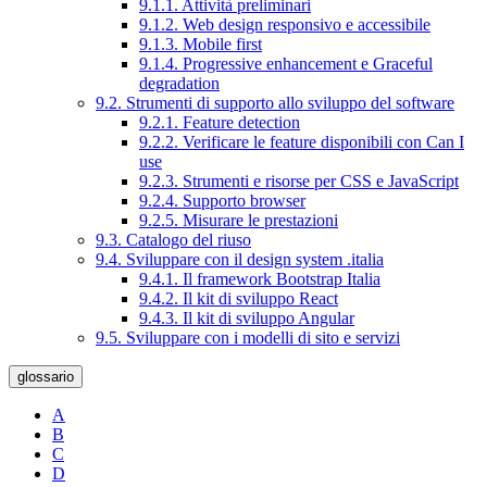
9.1.1. Attività preliminari
9.1.2. Web design responsivo e accessibile
9.1.3. Mobile first
9.1.4. Progressive enhancement e Graceful
degradation
9.2. Strumenti di supporto allo sviluppo del software
9.2.1. Feature detection
9.2.2. Verificare le feature disponibili con Can I
use
9.2.3. Strumenti e risorse per CSS e JavaScript
9.2.4. Supporto browser
9.2.5. Misurare le prestazioni
9.3. Catalogo del riuso
9.4. Sviluppare con il design system .italia
9.4.1. Il framework Bootstrap Italia
9.4.2. Il kit di sviluppo React
9.4.3. Il kit di sviluppo Angular
9.5. Sviluppare con i modelli di sito e servizi
glossario
A
B
C
D