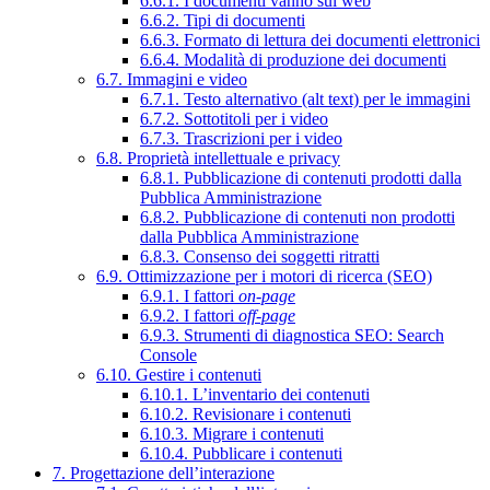
6.6.1. I documenti vanno sul web
6.6.2. Tipi di documenti
6.6.3. Formato di lettura dei documenti elettronici
6.6.4. Modalità di produzione dei documenti
6.7. Immagini e video
6.7.1. Testo alternativo (alt text) per le immagini
6.7.2. Sottotitoli per i video
6.7.3. Trascrizioni per i video
6.8. Proprietà intellettuale e privacy
6.8.1. Pubblicazione di contenuti prodotti dalla
Pubblica Amministrazione
6.8.2. Pubblicazione di contenuti non prodotti
dalla Pubblica Amministrazione
6.8.3. Consenso dei soggetti ritratti
6.9. Ottimizzazione per i motori di ricerca (SEO)
6.9.1. I fattori
on-page
6.9.2. I fattori
off-page
6.9.3. Strumenti di diagnostica SEO: Search
Console
6.10. Gestire i contenuti
6.10.1. L’inventario dei contenuti
6.10.2. Revisionare i contenuti
6.10.3. Migrare i contenuti
6.10.4. Pubblicare i contenuti
7. Progettazione dell’interazione