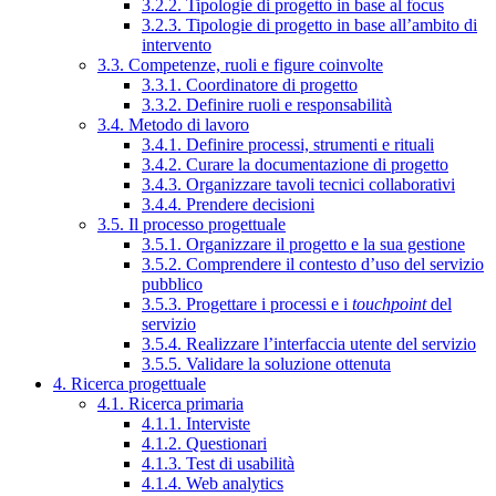
3.2.2. Tipologie di progetto in base al focus
3.2.3. Tipologie di progetto in base all’ambito di
intervento
3.3. Competenze, ruoli e figure coinvolte
3.3.1. Coordinatore di progetto
3.3.2. Definire ruoli e responsabilità
3.4. Metodo di lavoro
3.4.1. Definire processi, strumenti e rituali
3.4.2. Curare la documentazione di progetto
3.4.3. Organizzare tavoli tecnici collaborativi
3.4.4. Prendere decisioni
3.5. Il processo progettuale
3.5.1. Organizzare il progetto e la sua gestione
3.5.2. Comprendere il contesto d’uso del servizio
pubblico
3.5.3. Progettare i processi e i
touchpoint
del
servizio
3.5.4. Realizzare l’interfaccia utente del servizio
3.5.5. Validare la soluzione ottenuta
4. Ricerca progettuale
4.1. Ricerca primaria
4.1.1. Interviste
4.1.2. Questionari
4.1.3. Test di usabilità
4.1.4. Web analytics