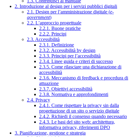
1.3. Contribuisci al manuale
2. Introduzione al design per i servizi pubblici digitali
2.1. Design per l’amministrazione digitale (
e-
government
)
2.2. L’approccio progettuale
2.2.1. Buone pratiche
2.2.2. Principi
2.3. Accessibilità
2.3.1. Definizione
2.3.2. Accessibilità by design
2.3.3. Principi per l’accessibilità
2.3.4. Linee guida e criteri di successo
2.3.5. Come rilasciare una dichiarazione di
accessibilità
2.3.6. Meccanismo di feedback e procedura di
attuazione
2.3.7. Obiettivi accessibilità
2.3.8. Normativa e approfondimenti
2.4. Privacy
2.4.1. Come rispettare la privacy sin dalla
progettazione di un sito o servizio digitale
2.4.2. Richiedi il consenso quando necessario
2.4.3. Le basi del sito web: architettura,
informativa privacy, riferimenti DPO
3. Pianificazione, gestione e strategia