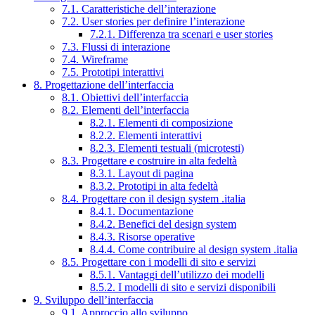
7.1. Caratteristiche dell’interazione
7.2. User stories per definire l’interazione
7.2.1. Differenza tra scenari e user stories
7.3. Flussi di interazione
7.4. Wireframe
7.5. Prototipi interattivi
8. Progettazione dell’interfaccia
8.1. Obiettivi dell’interfaccia
8.2. Elementi dell’interfaccia
8.2.1. Elementi di composizione
8.2.2. Elementi interattivi
8.2.3. Elementi testuali (microtesti)
8.3. Progettare e costruire in alta fedeltà
8.3.1. Layout di pagina
8.3.2. Prototipi in alta fedeltà
8.4. Progettare con il design system .italia
8.4.1. Documentazione
8.4.2. Benefici del design system
8.4.3. Risorse operative
8.4.4. Come contribuire al design system .italia
8.5. Progettare con i modelli di sito e servizi
8.5.1. Vantaggi dell’utilizzo dei modelli
8.5.2. I modelli di sito e servizi disponibili
9. Sviluppo dell’interfaccia
9.1. Approccio allo sviluppo