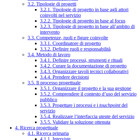
3.2. Tipologie di progetti
3.2.1. Tipologie di progetto in base agli attori
coinvolti nel servizio
3.2.2. Tipologie di progetto in base al focus
3.2.3. Tipologie di progetto in base all’ambito di
intervento
3.3. Competenze, ruoli e figure coinvolte
3.3.1. Coordinatore di progetto
3.3.2. Definire ruoli e responsabilità
3.4. Metodo di lavoro
3.4.1. Definire processi, strumenti e rituali
3.4.2. Curare la documentazione di progetto
3.4.3. Organizzare tavoli tecnici collaborativi
3.4.4. Prendere decisioni
3.5. Il processo progettuale
3.5.1. Organizzare il progetto e la sua gestione
3.5.2. Comprendere il contesto d’uso del servizio
pubblico
3.5.3. Progettare i processi e i
touchpoint
del
servizio
3.5.4. Realizzare l’interfaccia utente del servizio
3.5.5. Validare la soluzione ottenuta
4. Ricerca progettuale
4.1. Ricerca primaria
4.1.1. Interviste