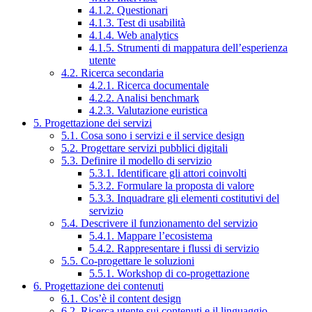
4.1.2. Questionari
4.1.3. Test di usabilità
4.1.4. Web analytics
4.1.5. Strumenti di mappatura dell’esperienza
utente
4.2. Ricerca secondaria
4.2.1. Ricerca documentale
4.2.2. Analisi benchmark
4.2.3. Valutazione euristica
5. Progettazione dei servizi
5.1. Cosa sono i servizi e il service design
5.2. Progettare servizi pubblici digitali
5.3. Definire il modello di servizio
5.3.1. Identificare gli attori coinvolti
5.3.2. Formulare la proposta di valore
5.3.3. Inquadrare gli elementi costitutivi del
servizio
5.4. Descrivere il funzionamento del servizio
5.4.1. Mappare l’ecosistema
5.4.2. Rappresentare i flussi di servizio
5.5. Co-progettare le soluzioni
5.5.1. Workshop di co-progettazione
6. Progettazione dei contenuti
6.1. Cos’è il content design
6.2. Ricerca utente sui contenuti e il linguaggio