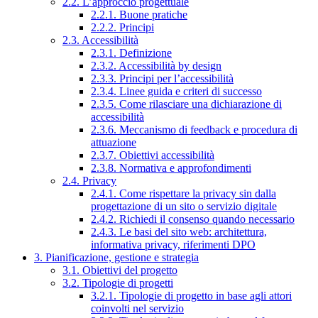
2.2. L’approccio progettuale
2.2.1. Buone pratiche
2.2.2. Principi
2.3. Accessibilità
2.3.1. Definizione
2.3.2. Accessibilità by design
2.3.3. Principi per l’accessibilità
2.3.4. Linee guida e criteri di successo
2.3.5. Come rilasciare una dichiarazione di
accessibilità
2.3.6. Meccanismo di feedback e procedura di
attuazione
2.3.7. Obiettivi accessibilità
2.3.8. Normativa e approfondimenti
2.4. Privacy
2.4.1. Come rispettare la privacy sin dalla
progettazione di un sito o servizio digitale
2.4.2. Richiedi il consenso quando necessario
2.4.3. Le basi del sito web: architettura,
informativa privacy, riferimenti DPO
3. Pianificazione, gestione e strategia
3.1. Obiettivi del progetto
3.2. Tipologie di progetti
3.2.1. Tipologie di progetto in base agli attori
coinvolti nel servizio