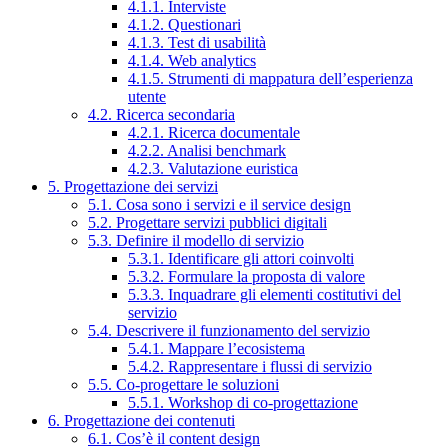
4.1.1. Interviste
4.1.2. Questionari
4.1.3. Test di usabilità
4.1.4. Web analytics
4.1.5. Strumenti di mappatura dell’esperienza
utente
4.2. Ricerca secondaria
4.2.1. Ricerca documentale
4.2.2. Analisi benchmark
4.2.3. Valutazione euristica
5. Progettazione dei servizi
5.1. Cosa sono i servizi e il service design
5.2. Progettare servizi pubblici digitali
5.3. Definire il modello di servizio
5.3.1. Identificare gli attori coinvolti
5.3.2. Formulare la proposta di valore
5.3.3. Inquadrare gli elementi costitutivi del
servizio
5.4. Descrivere il funzionamento del servizio
5.4.1. Mappare l’ecosistema
5.4.2. Rappresentare i flussi di servizio
5.5. Co-progettare le soluzioni
5.5.1. Workshop di co-progettazione
6. Progettazione dei contenuti
6.1. Cos’è il content design