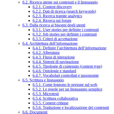
6.2. Ricerca utente sui contenuti e il linguaggio
6.2.1. Content discovery
6.2.2. Dati di ricerca (search keywords)
6.2.3. Ricerca tramite analytics
6.2.4. Ricerca sui forum
6.3. Dalla ricerca ai bisogni degli utenti
6.3.1. User stories per definire i contenuti
6.3.2. Job stories per definire i contenuti
6.3.3. Criteri di accettazione
6.4. Architettura dell’informazione
6.4.1. Definire l’architettura dell’informazione
6.4.2. Alberatura
6.4.3. Flussi di interazione
6.4.4. Sistemi di navigazione
6.4.5. Tipologie di contenuto (content type)
6.4.6. Ontologie e standard
6.4.7. Vocabolari controllati e tassonomie
6.5. Scrittura e linguaggio
6.5.1. Come leggono le persone sul web
6.5.2. Le regole per un linguaggio semplice
6.5.3. Microtesti
6.5.4. Scrittura collaborativa
6.5.5. Content critique
6.5.6. Traduzione e localizzazione dei contenuti
6.6. Documenti