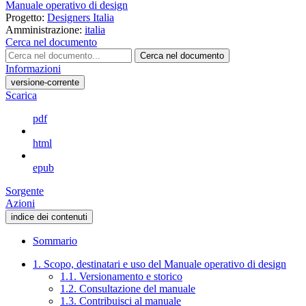
Manuale operativo di design
Progetto:
Designers Italia
Amministrazione:
italia
Cerca nel documento
Cerca nel documento
Informazioni
versione-corrente
Scarica
pdf
html
epub
Sorgente
Azioni
indice dei contenuti
Sommario
1. Scopo, destinatari e uso del Manuale operativo di design
1.1. Versionamento e storico
1.2. Consultazione del manuale
1.3. Contribuisci al manuale