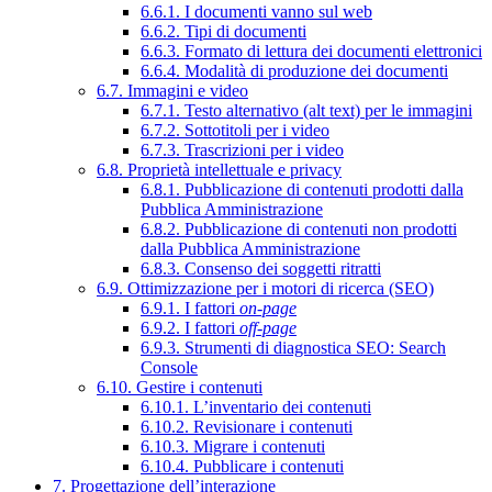
6.6.1. I documenti vanno sul web
6.6.2. Tipi di documenti
6.6.3. Formato di lettura dei documenti elettronici
6.6.4. Modalità di produzione dei documenti
6.7. Immagini e video
6.7.1. Testo alternativo (alt text) per le immagini
6.7.2. Sottotitoli per i video
6.7.3. Trascrizioni per i video
6.8. Proprietà intellettuale e privacy
6.8.1. Pubblicazione di contenuti prodotti dalla
Pubblica Amministrazione
6.8.2. Pubblicazione di contenuti non prodotti
dalla Pubblica Amministrazione
6.8.3. Consenso dei soggetti ritratti
6.9. Ottimizzazione per i motori di ricerca (SEO)
6.9.1. I fattori
on-page
6.9.2. I fattori
off-page
6.9.3. Strumenti di diagnostica SEO: Search
Console
6.10. Gestire i contenuti
6.10.1. L’inventario dei contenuti
6.10.2. Revisionare i contenuti
6.10.3. Migrare i contenuti
6.10.4. Pubblicare i contenuti
7. Progettazione dell’interazione