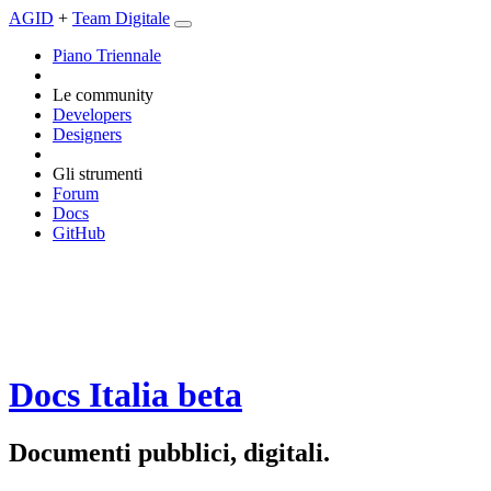
AGID
+
Team Digitale
Piano Triennale
Le community
Developers
Designers
Gli strumenti
Forum
Docs
GitHub
Docs Italia
beta
Documenti pubblici, digitali.