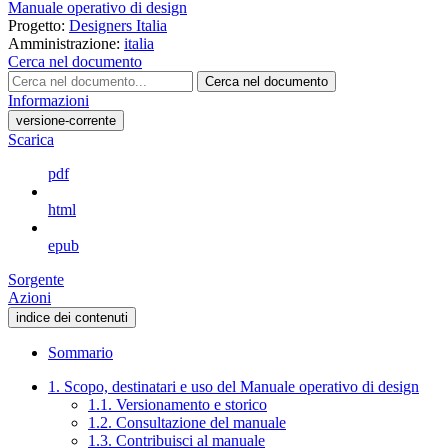
Manuale operativo di design
Progetto:
Designers Italia
Amministrazione:
italia
Cerca nel documento
Cerca nel documento
Informazioni
versione-corrente
Scarica
pdf
html
epub
Sorgente
Azioni
indice dei contenuti
Sommario
1. Scopo, destinatari e uso del Manuale operativo di design
1.1. Versionamento e storico
1.2. Consultazione del manuale
1.3. Contribuisci al manuale