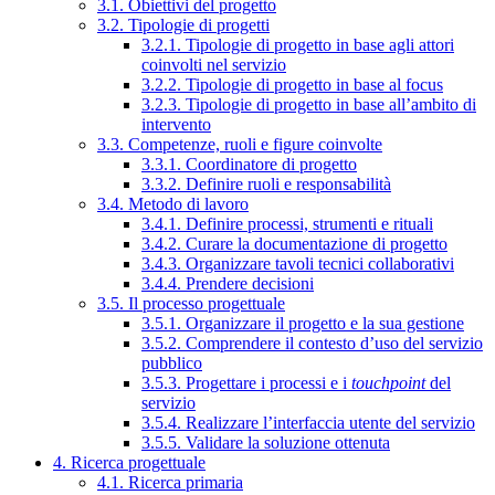
3.1. Obiettivi del progetto
3.2. Tipologie di progetti
3.2.1. Tipologie di progetto in base agli attori
coinvolti nel servizio
3.2.2. Tipologie di progetto in base al focus
3.2.3. Tipologie di progetto in base all’ambito di
intervento
3.3. Competenze, ruoli e figure coinvolte
3.3.1. Coordinatore di progetto
3.3.2. Definire ruoli e responsabilità
3.4. Metodo di lavoro
3.4.1. Definire processi, strumenti e rituali
3.4.2. Curare la documentazione di progetto
3.4.3. Organizzare tavoli tecnici collaborativi
3.4.4. Prendere decisioni
3.5. Il processo progettuale
3.5.1. Organizzare il progetto e la sua gestione
3.5.2. Comprendere il contesto d’uso del servizio
pubblico
3.5.3. Progettare i processi e i
touchpoint
del
servizio
3.5.4. Realizzare l’interfaccia utente del servizio
3.5.5. Validare la soluzione ottenuta
4. Ricerca progettuale
4.1. Ricerca primaria