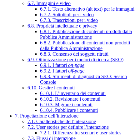
6.7. Immagini e video
6.7.1. Testo alternativo (alt text) per le immagini
6.7.2. Sottotitoli per i video
6.7.3. Trascrizioni per i video
6.8. Proprietà intellettuale e privacy
6.8.1. Pubblicazione di contenuti prodotti dalla
Pubblica Amministrazione
6.8.2. Pubblicazione di contenuti non prodotti
dalla Pubblica Amministrazione
6.8.3. Consenso dei soggetti ritratti
6.9. Ottimizzazione per i motori di ricerca (SEO)
6.9.1. I fattori
on-page
6.9.2. I fattori
off-page
6.9.3. Strumenti di diagnostica SEO: Search
Console
6.10. Gestire i contenuti
6.10.1. L’inventario dei contenuti
6.10.2. Revisionare i contenuti
6.10.3. Migrare i contenuti
6.10.4. Pubblicare i contenuti
7. Progettazione dell’interazione
7.1. Caratteristiche dell’interazione
7.2. User stories per definire l’interazione
7.2.1. Differenza tra scenari e user stories
7.3. Flussi di interazione