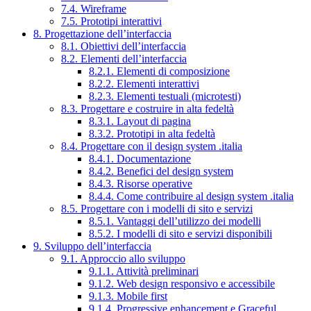
7.4. Wireframe
7.5. Prototipi interattivi
8. Progettazione dell’interfaccia
8.1. Obiettivi dell’interfaccia
8.2. Elementi dell’interfaccia
8.2.1. Elementi di composizione
8.2.2. Elementi interattivi
8.2.3. Elementi testuali (microtesti)
8.3. Progettare e costruire in alta fedeltà
8.3.1. Layout di pagina
8.3.2. Prototipi in alta fedeltà
8.4. Progettare con il design system .italia
8.4.1. Documentazione
8.4.2. Benefici del design system
8.4.3. Risorse operative
8.4.4. Come contribuire al design system .italia
8.5. Progettare con i modelli di sito e servizi
8.5.1. Vantaggi dell’utilizzo dei modelli
8.5.2. I modelli di sito e servizi disponibili
9. Sviluppo dell’interfaccia
9.1. Approccio allo sviluppo
9.1.1. Attività preliminari
9.1.2. Web design responsivo e accessibile
9.1.3. Mobile first
9.1.4. Progressive enhancement e Graceful