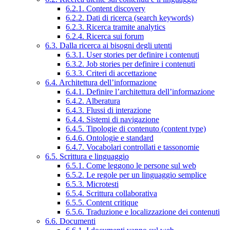
6.2.1. Content discovery
6.2.2. Dati di ricerca (search keywords)
6.2.3. Ricerca tramite analytics
6.2.4. Ricerca sui forum
6.3. Dalla ricerca ai bisogni degli utenti
6.3.1. User stories per definire i contenuti
6.3.2. Job stories per definire i contenuti
6.3.3. Criteri di accettazione
6.4. Architettura dell’informazione
6.4.1. Definire l’architettura dell’informazione
6.4.2. Alberatura
6.4.3. Flussi di interazione
6.4.4. Sistemi di navigazione
6.4.5. Tipologie di contenuto (content type)
6.4.6. Ontologie e standard
6.4.7. Vocabolari controllati e tassonomie
6.5. Scrittura e linguaggio
6.5.1. Come leggono le persone sul web
6.5.2. Le regole per un linguaggio semplice
6.5.3. Microtesti
6.5.4. Scrittura collaborativa
6.5.5. Content critique
6.5.6. Traduzione e localizzazione dei contenuti
6.6. Documenti