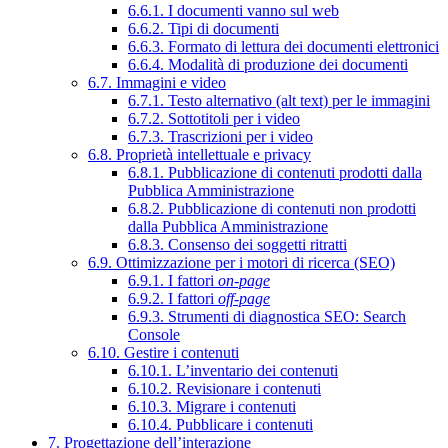
6.6.1. I documenti vanno sul web
6.6.2. Tipi di documenti
6.6.3. Formato di lettura dei documenti elettronici
6.6.4. Modalità di produzione dei documenti
6.7. Immagini e video
6.7.1. Testo alternativo (alt text) per le immagini
6.7.2. Sottotitoli per i video
6.7.3. Trascrizioni per i video
6.8. Proprietà intellettuale e privacy
6.8.1. Pubblicazione di contenuti prodotti dalla
Pubblica Amministrazione
6.8.2. Pubblicazione di contenuti non prodotti
dalla Pubblica Amministrazione
6.8.3. Consenso dei soggetti ritratti
6.9. Ottimizzazione per i motori di ricerca (SEO)
6.9.1. I fattori
on-page
6.9.2. I fattori
off-page
6.9.3. Strumenti di diagnostica SEO: Search
Console
6.10. Gestire i contenuti
6.10.1. L’inventario dei contenuti
6.10.2. Revisionare i contenuti
6.10.3. Migrare i contenuti
6.10.4. Pubblicare i contenuti
7. Progettazione dell’interazione