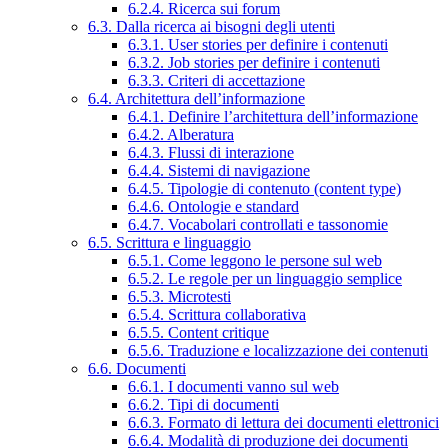
6.2.4. Ricerca sui forum
6.3. Dalla ricerca ai bisogni degli utenti
6.3.1. User stories per definire i contenuti
6.3.2. Job stories per definire i contenuti
6.3.3. Criteri di accettazione
6.4. Architettura dell’informazione
6.4.1. Definire l’architettura dell’informazione
6.4.2. Alberatura
6.4.3. Flussi di interazione
6.4.4. Sistemi di navigazione
6.4.5. Tipologie di contenuto (content type)
6.4.6. Ontologie e standard
6.4.7. Vocabolari controllati e tassonomie
6.5. Scrittura e linguaggio
6.5.1. Come leggono le persone sul web
6.5.2. Le regole per un linguaggio semplice
6.5.3. Microtesti
6.5.4. Scrittura collaborativa
6.5.5. Content critique
6.5.6. Traduzione e localizzazione dei contenuti
6.6. Documenti
6.6.1. I documenti vanno sul web
6.6.2. Tipi di documenti
6.6.3. Formato di lettura dei documenti elettronici
6.6.4. Modalità di produzione dei documenti