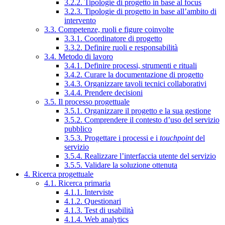
3.2.2. Tipologie di progetto in base al focus
3.2.3. Tipologie di progetto in base all’ambito di
intervento
3.3. Competenze, ruoli e figure coinvolte
3.3.1. Coordinatore di progetto
3.3.2. Definire ruoli e responsabilità
3.4. Metodo di lavoro
3.4.1. Definire processi, strumenti e rituali
3.4.2. Curare la documentazione di progetto
3.4.3. Organizzare tavoli tecnici collaborativi
3.4.4. Prendere decisioni
3.5. Il processo progettuale
3.5.1. Organizzare il progetto e la sua gestione
3.5.2. Comprendere il contesto d’uso del servizio
pubblico
3.5.3. Progettare i processi e i
touchpoint
del
servizio
3.5.4. Realizzare l’interfaccia utente del servizio
3.5.5. Validare la soluzione ottenuta
4. Ricerca progettuale
4.1. Ricerca primaria
4.1.1. Interviste
4.1.2. Questionari
4.1.3. Test di usabilità
4.1.4. Web analytics