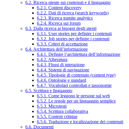
6.2. Ricerca utente sui contenuti e il linguaggio
6.2.1. Content discovery
6.2.2. Dati di ricerca (search keywords)
6.2.3. Ricerca tramite analytics
6.2.4. Ricerca sui forum
6.3. Dalla ricerca ai bisogni degli utenti
6.3.1. User stories per definire i contenuti
6.3.2. Job stories per definire i contenuti
6.3.3. Criteri di accettazione
6.4. Architettura dell’informazione
6.4.1. Definire l’architettura dell’informazione
6.4.2. Alberatura
6.4.3. Flussi di interazione
6.4.4. Sistemi di navigazione
6.4.5. Tipologie di contenuto (content type)
6.4.6. Ontologie e standard
6.4.7. Vocabolari controllati e tassonomie
6.5. Scrittura e linguaggio
6.5.1. Come leggono le persone sul web
6.5.2. Le regole per un linguaggio semplice
6.5.3. Microtesti
6.5.4. Scrittura collaborativa
6.5.5. Content critique
6.5.6. Traduzione e localizzazione dei contenuti
6.6. Documenti