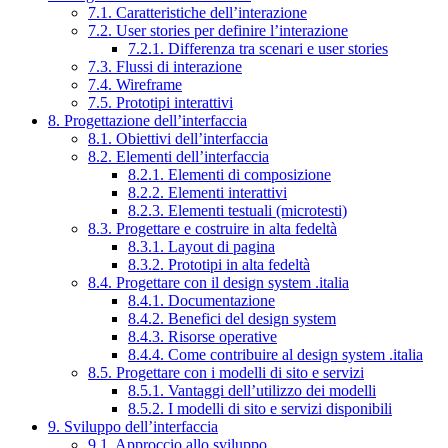
7.1. Caratteristiche dell’interazione
7.2. User stories per definire l’interazione
7.2.1. Differenza tra scenari e user stories
7.3. Flussi di interazione
7.4. Wireframe
7.5. Prototipi interattivi
8. Progettazione dell’interfaccia
8.1. Obiettivi dell’interfaccia
8.2. Elementi dell’interfaccia
8.2.1. Elementi di composizione
8.2.2. Elementi interattivi
8.2.3. Elementi testuali (microtesti)
8.3. Progettare e costruire in alta fedeltà
8.3.1. Layout di pagina
8.3.2. Prototipi in alta fedeltà
8.4. Progettare con il design system .italia
8.4.1. Documentazione
8.4.2. Benefici del design system
8.4.3. Risorse operative
8.4.4. Come contribuire al design system .italia
8.5. Progettare con i modelli di sito e servizi
8.5.1. Vantaggi dell’utilizzo dei modelli
8.5.2. I modelli di sito e servizi disponibili
9. Sviluppo dell’interfaccia
9.1. Approccio allo sviluppo