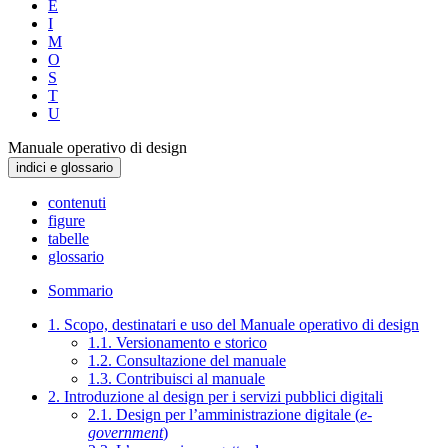
E
I
M
O
S
T
U
Manuale operativo di design
indici e glossario
contenuti
figure
tabelle
glossario
Sommario
1. Scopo, destinatari e uso del Manuale operativo di design
1.1. Versionamento e storico
1.2. Consultazione del manuale
1.3. Contribuisci al manuale
2. Introduzione al design per i servizi pubblici digitali
2.1. Design per l’amministrazione digitale (
e-
government
)