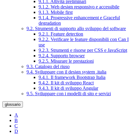
9.1.1. Attività preliminari
9.1.2. Web design responsivo e accessibile
9.1.3. Mobile first
9.1.4. Progressive enhancement e Graceful
degradation
9.2. Strumenti di supporto allo sviluppo del software
9.2.1. Feature detection
9.2.2. Verificare le feature disponibili con Can I
use
9.2.3. Strumenti e risorse per CSS e JavaScript
9.2.4. Supporto browser
9.2.5. Misurare le prestazioni
9.3. Catalogo del riuso
9.4. Sviluppare con il design system .italia
9.4.1. Il framework Bootstrap Italia
9.4.2. Il kit di sviluppo React
9.4.3. Il kit di sviluppo Angular
9.5. Sviluppare con i modelli di sito e servizi
glossario
A
B
C
D