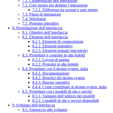
7.1. Caratteristiche dell’interazione
7.2. User stories per definire l’interazione
7.2.1. Differenza tra scenari e user stories
7.3. Flussi di interazione
7.4. Wireframe
7.5. Prototipi interattivi
8. Progettazione dell’interfaccia
8.1. Obiettivi dell’interfaccia
8.2. Elementi dell’interfaccia
8.2.1. Elementi di composizione
8.2.2. Elementi interattivi
8.2.3. Elementi testuali (microtesti)
8.3. Progettare e costruire in alta fedeltà
8.3.1. Layout di pagina
8.3.2. Prototipi in alta fedeltà
8.4. Progettare con il design system .italia
8.4.1. Documentazione
8.4.2. Benefici del design system
8.4.3. Risorse operative
8.4.4. Come contribuire al design system .italia
8.5. Progettare con i modelli di sito e servizi
8.5.1. Vantaggi dell’utilizzo dei modelli
8.5.2. I modelli di sito e servizi disponibili
9. Sviluppo dell’interfaccia
9.1. Approccio allo sviluppo