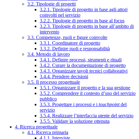
3.2. Tipologie di progetti
3.2.1. Tipologie di progetto in base agli attori
coinvolti nel servizio
3.2.2. Tipologie di progetto in base al focus
3.2.3. Tipologie di progetto in base all’ambito di
intervento
3.3. Competenze, ruoli e figure coinvolte
3.3.1. Coordinatore di progetto
3.3.2. Definire ruoli e responsabilità
3.4. Metodo di lavoro
3.4.1. Definire processi, strumenti e rituali
3.4.2. Curare la documentazione di progetto
3.4.3. Organizzare tavoli tecnici collaborativi
3.4.4. Prendere decisioni
3.5. Il processo progettuale
3.5.1. Organizzare il progetto e la sua gestione
3.5.2. Comprendere il contesto d’uso del servizio
pubblico
3.5.3. Progettare i processi e i
touchpoint
del
servizio
3.5.4. Realizzare l’interfaccia utente del servizio
3.5.5. Validare la soluzione ottenuta
4. Ricerca progettuale
4.1. Ricerca primaria
4.1.1. Interviste