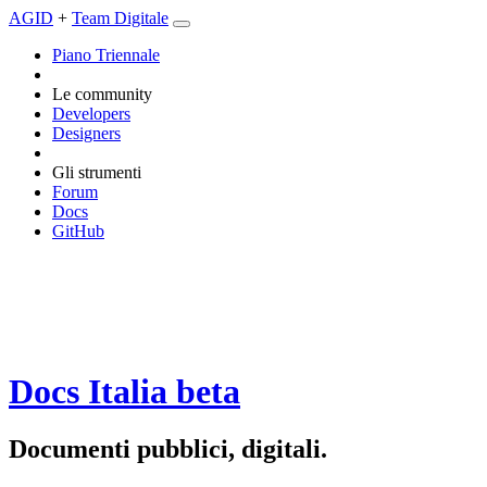
AGID
+
Team Digitale
Piano Triennale
Le community
Developers
Designers
Gli strumenti
Forum
Docs
GitHub
Docs Italia
beta
Documenti pubblici, digitali.