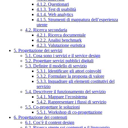
4.1.2. Questionari
4.1.3. Test di usabilità
4.1.4. Web analytics
4.1.5. Strumenti di mappatura dell’esperienza
utente
4.2. Ricerca secondaria
4.2.1. Ricerca documentale
4.2.2. Analisi benchmark
4.2.3. Valutazione euristica
5. Progettazione dei servizi
5.1. Cosa sono i servizi e il service design
5.2. Progettare servizi pubblici digitali
5.3. Definire il modello di servizio
5.3.1. Identificare gli attori coinvolti
5.3.2. Formulare la proposta di valore
5.3.3. Inquadrare gli elementi costitutivi del
servizio
5.4. Descrivere il funzionamento del servizio
5.4.1. Mappare l’ecosistema
5.4.2. Rappresentare i flussi di servizio
5.5. Co-progettare le soluzioni
5.5.1. Workshop di co-progettazione
6. Progettazione dei contenuti
6.1. Cos’è il content design
6.2. Ricerca utente sui contenuti e il linguaggio