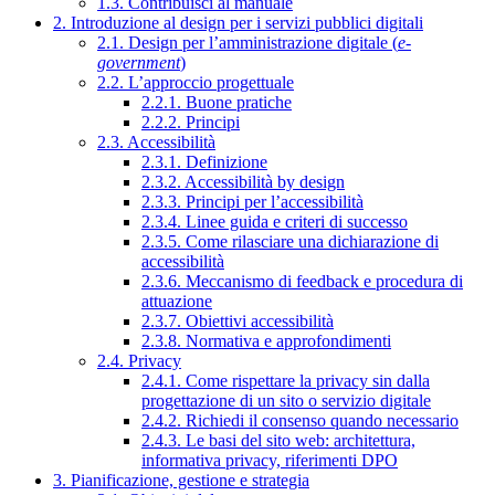
1.3. Contribuisci al manuale
2. Introduzione al design per i servizi pubblici digitali
2.1. Design per l’amministrazione digitale (
e-
government
)
2.2. L’approccio progettuale
2.2.1. Buone pratiche
2.2.2. Principi
2.3. Accessibilità
2.3.1. Definizione
2.3.2. Accessibilità by design
2.3.3. Principi per l’accessibilità
2.3.4. Linee guida e criteri di successo
2.3.5. Come rilasciare una dichiarazione di
accessibilità
2.3.6. Meccanismo di feedback e procedura di
attuazione
2.3.7. Obiettivi accessibilità
2.3.8. Normativa e approfondimenti
2.4. Privacy
2.4.1. Come rispettare la privacy sin dalla
progettazione di un sito o servizio digitale
2.4.2. Richiedi il consenso quando necessario
2.4.3. Le basi del sito web: architettura,
informativa privacy, riferimenti DPO
3. Pianificazione, gestione e strategia