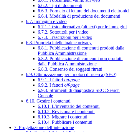
6.6.1. I documenti vanno sul web
6.6.2. Tipi di documenti
6.6.3. Formato di lettura dei documenti elettronici
6.6.4. Modalità di produzione dei documenti
6.7. Immagini e video
6.7.1. Testo alternativo (alt text) per le immagini
6.7.2. Sottotitoli per i video
6.7.3. Trascrizioni per i video
6.8. Proprietà intellettuale e privacy
6.8.1. Pubblicazione di contenuti prodotti dalla
Pubblica Amministrazione
6.8.2. Pubblicazione di contenuti non prodotti
dalla Pubblica Amministrazione
6.8.3. Consenso dei soggetti ritratti
6.9. Ottimizzazione per i motori di ricerca (SEO)
6.9.1. I fattori
on-page
6.9.2. I fattori
off-page
6.9.3. Strumenti di diagnostica SEO: Search
Console
6.10. Gestire i contenuti
6.10.1. L’inventario dei contenuti
6.10.2. Revisionare i contenuti
6.10.3. Migrare i contenuti
6.10.4. Pubblicare i contenuti
7. Progettazione dell’interazione