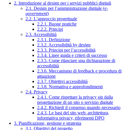
2. Introduzione al design per i servizi pubblici digitali
2.1. Design per l’amministrazione digitale (
e-
government
)
2.2. L’approccio progettuale
2.2.1. Buone pratiche
2.2.2. Principi
2.3. Accessibilità
2.3.1. Definizione
2.3.2. Accessibilità by design
2.3.3. Principi per l’accessibilità
2.3.4. Linee guida e criteri di successo
2.3.5. Come rilasciare una dichiarazione di
accessibilità
2.3.6. Meccanismo di feedback e procedura di
attuazione
2.3.7. Obiettivi accessibilità
2.3.8. Normativa e approfondimenti
2.4. Privacy
2.4.1. Come rispettare la privacy sin dalla
progettazione di un sito o servizio digitale
2.4.2. Richiedi il consenso quando necessario
2.4.3. Le basi del sito web: architettura,
informativa privacy, riferimenti DPO
3. Pianificazione, gestione e strategia
3.1. Obiettivi del progetto