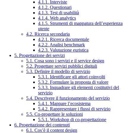
4.1.1. Interviste
4.1.2. Questionari
4.1.3. Test di usabilità
4.1.4. Web analytics
4.1.5. Strumenti di mappatura dell’esperienza
utente
4.2. Ricerca secondaria
4.2.1. Ricerca documentale
4.2.2. Analisi benchmark
4.2.3. Valutazione euristica
5. Progettazione dei servizi
5.1. Cosa sono i servizi e il service design
5.2. Progettare servizi pubblici digitali
5.3. Definire il modello di servizio
5.3.1. Identificare gli attori coinvolti
5.3.2. Formulare la proposta di valore
5.3.3. Inquadrare gli elementi costitutivi del
servizio
5.4. Descrivere il funzionamento del servizio
5.4.1. Mappare l’ecosistema
5.4.2. Rappresentare i flussi di servizio
5.5. Co-progettare le soluzioni
5.5.1. Workshop di co-progettazione
6. Progettazione dei contenuti
6.1. Cos’è il content design