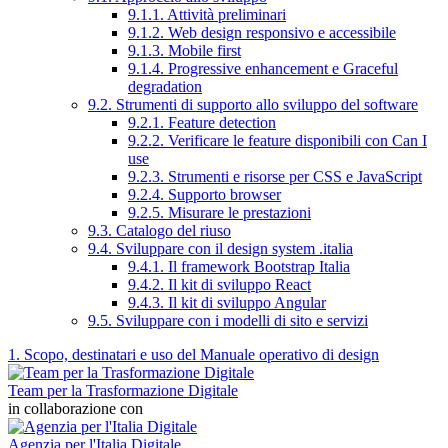
9.1.1. Attività preliminari
9.1.2. Web design responsivo e accessibile
9.1.3. Mobile first
9.1.4. Progressive enhancement e Graceful
degradation
9.2. Strumenti di supporto allo sviluppo del software
9.2.1. Feature detection
9.2.2. Verificare le feature disponibili con Can I
use
9.2.3. Strumenti e risorse per CSS e JavaScript
9.2.4. Supporto browser
9.2.5. Misurare le prestazioni
9.3. Catalogo del riuso
9.4. Sviluppare con il design system .italia
9.4.1. Il framework Bootstrap Italia
9.4.2. Il kit di sviluppo React
9.4.3. Il kit di sviluppo Angular
9.5. Sviluppare con i modelli di sito e servizi
1. Scopo, destinatari e uso del Manuale operativo di design
Team per la Trasformazione Digitale
in collaborazione con
Agenzia per l'Italia Digitale