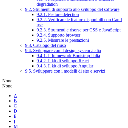
degradation
9.2. Strumenti di supporto allo sviluppo del software
9.2.1. Feature detection
9.2.2. Verificare le feature disponibili con Can I
use
9.2.3. Strumenti e risorse per CSS e JavaScript
9.2.4. Supporto browser
9.2.5. Misurare le prestazioni
9.3. Catalogo del riuso
9.4. Sviluppare con il design system .italia
9.4.1. Il framework Bootstrap Italia
9.4.2. Il kit di sviluppo React
9.4.3. Il kit di sviluppo Angular
9.5. Sviluppare con i modelli di sito e servizi
None
None
A
B
C
D
E
I
M