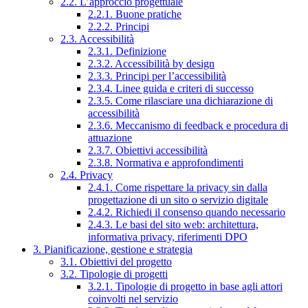
2.2. L’approccio progettuale
2.2.1. Buone pratiche
2.2.2. Principi
2.3. Accessibilità
2.3.1. Definizione
2.3.2. Accessibilità by design
2.3.3. Principi per l’accessibilità
2.3.4. Linee guida e criteri di successo
2.3.5. Come rilasciare una dichiarazione di
accessibilità
2.3.6. Meccanismo di feedback e procedura di
attuazione
2.3.7. Obiettivi accessibilità
2.3.8. Normativa e approfondimenti
2.4. Privacy
2.4.1. Come rispettare la privacy sin dalla
progettazione di un sito o servizio digitale
2.4.2. Richiedi il consenso quando necessario
2.4.3. Le basi del sito web: architettura,
informativa privacy, riferimenti DPO
3. Pianificazione, gestione e strategia
3.1. Obiettivi del progetto
3.2. Tipologie di progetti
3.2.1. Tipologie di progetto in base agli attori
coinvolti nel servizio