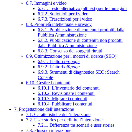
6.7. Immagini e video
6.7.1. Testo alternativo (alt text) per le immagini
6.7.2. Sottotitoli per i video
6.7.3. Trascrizioni per i video
6.8. Proprietà intellettuale e privacy
6.8.1. Pubblicazione di contenuti prodotti dalla
Pubblica Amministrazione
6.8.2. Pubblicazione di contenuti non prodotti
dalla Pubblica Amministrazione
6.8.3. Consenso dei soggetti ritratti
6.9. Ottimizzazione per i motori di ricerca (SEO)
6.9.1. I fattori
on-page
6.9.2. I fattori
off-page
6.9.3. Strumenti di diagnostica SEO: Search
Console
6.10. Gestire i contenuti
6.10.1. L’inventario dei contenuti
6.10.2. Revisionare i contenuti
6.10.3. Migrare i contenuti
6.10.4. Pubblicare i contenuti
7. Progettazione dell’interazione
7.1. Caratteristiche dell’interazione
7.2. User stories per definire l’interazione
7.2.1. Differenza tra scenari e user stories
7.3. Flussi di interazione