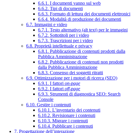
6.6.1. I documenti vanno sul web
6.6.2. Tipi di documenti
6.6.3. Formato di lettura dei documenti elettronici
6.6.4. Modalità di produzione dei documenti
6.7. Immagini e video
6.7.1. Testo alternativo (alt text) per le immagini
6.7.2. Sottotitoli per i video
6.7.3. Trascrizioni per i video
6.8. Proprietà intellettuale e privacy
6.8.1. Pubblicazione di contenuti prodotti dalla
Pubblica Amministrazione
6.8.2. Pubblicazione di contenuti non prodotti
dalla Pubblica Amministrazione
6.8.3. Consenso dei soggetti ritratti
6.9. Ottimizzazione per i motori di ricerca (SEO)
6.9.1. I fattori
on-page
6.9.2. I fattori
off-page
6.9.3. Strumenti di diagnostica SEO: Search
Console
6.10. Gestire i contenuti
6.10.1. L’inventario dei contenuti
6.10.2. Revisionare i contenuti
6.10.3. Migrare i contenuti
6.10.4. Pubblicare i contenuti
7. Progettazione dell’interazione