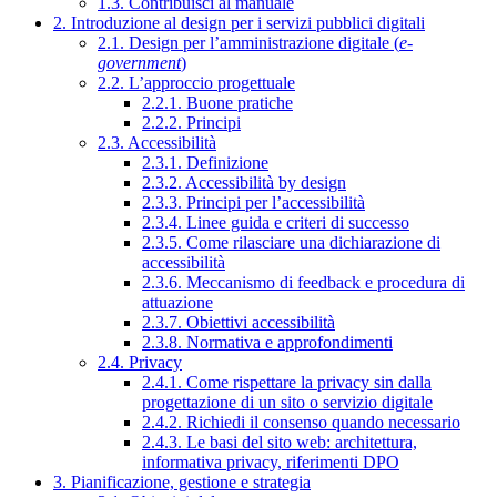
1.3. Contribuisci al manuale
2. Introduzione al design per i servizi pubblici digitali
2.1. Design per l’amministrazione digitale (
e-
government
)
2.2. L’approccio progettuale
2.2.1. Buone pratiche
2.2.2. Principi
2.3. Accessibilità
2.3.1. Definizione
2.3.2. Accessibilità by design
2.3.3. Principi per l’accessibilità
2.3.4. Linee guida e criteri di successo
2.3.5. Come rilasciare una dichiarazione di
accessibilità
2.3.6. Meccanismo di feedback e procedura di
attuazione
2.3.7. Obiettivi accessibilità
2.3.8. Normativa e approfondimenti
2.4. Privacy
2.4.1. Come rispettare la privacy sin dalla
progettazione di un sito o servizio digitale
2.4.2. Richiedi il consenso quando necessario
2.4.3. Le basi del sito web: architettura,
informativa privacy, riferimenti DPO
3. Pianificazione, gestione e strategia