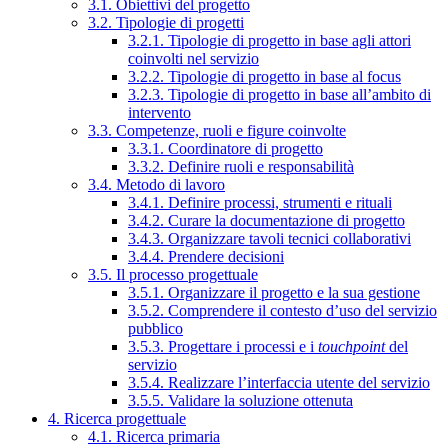
3.1. Obiettivi del progetto
3.2. Tipologie di progetti
3.2.1. Tipologie di progetto in base agli attori
coinvolti nel servizio
3.2.2. Tipologie di progetto in base al focus
3.2.3. Tipologie di progetto in base all’ambito di
intervento
3.3. Competenze, ruoli e figure coinvolte
3.3.1. Coordinatore di progetto
3.3.2. Definire ruoli e responsabilità
3.4. Metodo di lavoro
3.4.1. Definire processi, strumenti e rituali
3.4.2. Curare la documentazione di progetto
3.4.3. Organizzare tavoli tecnici collaborativi
3.4.4. Prendere decisioni
3.5. Il processo progettuale
3.5.1. Organizzare il progetto e la sua gestione
3.5.2. Comprendere il contesto d’uso del servizio
pubblico
3.5.3. Progettare i processi e i
touchpoint
del
servizio
3.5.4. Realizzare l’interfaccia utente del servizio
3.5.5. Validare la soluzione ottenuta
4. Ricerca progettuale
4.1. Ricerca primaria