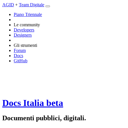
AGID
+
Team Digitale
Piano Triennale
Le community
Developers
Designers
Gli strumenti
Forum
Docs
GitHub
Docs Italia
beta
Documenti pubblici, digitali.