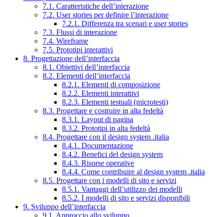
7.1. Caratteristiche dell’interazione
7.2. User stories per definire l’interazione
7.2.1. Differenza tra scenari e user stories
7.3. Flussi di interazione
7.4. Wireframe
7.5. Prototipi interattivi
8. Progettazione dell’interfaccia
8.1. Obiettivi dell’interfaccia
8.2. Elementi dell’interfaccia
8.2.1. Elementi di composizione
8.2.2. Elementi interattivi
8.2.3. Elementi testuali (microtesti)
8.3. Progettare e costruire in alta fedeltà
8.3.1. Layout di pagina
8.3.2. Prototipi in alta fedeltà
8.4. Progettare con il design system .italia
8.4.1. Documentazione
8.4.2. Benefici del design system
8.4.3. Risorse operative
8.4.4. Come contribuire al design system .italia
8.5. Progettare con i modelli di sito e servizi
8.5.1. Vantaggi dell’utilizzo dei modelli
8.5.2. I modelli di sito e servizi disponibili
9. Sviluppo dell’interfaccia
9.1. Approccio allo sviluppo