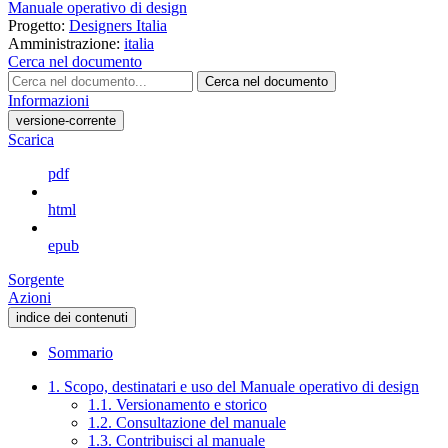
Manuale operativo di design
Progetto:
Designers Italia
Amministrazione:
italia
Cerca nel documento
Cerca nel documento
Informazioni
versione-corrente
Scarica
pdf
html
epub
Sorgente
Azioni
indice dei contenuti
Sommario
1. Scopo, destinatari e uso del Manuale operativo di design
1.1. Versionamento e storico
1.2. Consultazione del manuale
1.3. Contribuisci al manuale