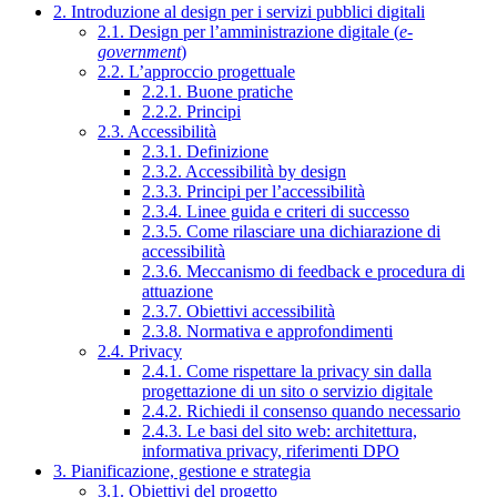
2. Introduzione al design per i servizi pubblici digitali
2.1. Design per l’amministrazione digitale (
e-
government
)
2.2. L’approccio progettuale
2.2.1. Buone pratiche
2.2.2. Principi
2.3. Accessibilità
2.3.1. Definizione
2.3.2. Accessibilità by design
2.3.3. Principi per l’accessibilità
2.3.4. Linee guida e criteri di successo
2.3.5. Come rilasciare una dichiarazione di
accessibilità
2.3.6. Meccanismo di feedback e procedura di
attuazione
2.3.7. Obiettivi accessibilità
2.3.8. Normativa e approfondimenti
2.4. Privacy
2.4.1. Come rispettare la privacy sin dalla
progettazione di un sito o servizio digitale
2.4.2. Richiedi il consenso quando necessario
2.4.3. Le basi del sito web: architettura,
informativa privacy, riferimenti DPO
3. Pianificazione, gestione e strategia
3.1. Obiettivi del progetto