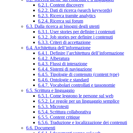
6.2.1. Content discovery
6.2.2. Dati di ricerca (search keywords)
6.2.3. Ricerca tramite analytics
6.2.4. Ricerca sui forum
6.3. Dalla ricerca ai bisogni degli utenti
6.3.1. User stories per definire i contenuti
6.3.2. Job stories per definire i contenuti
6.3.3. Criteri di accettazione
6.4. Architettura dell’informazione
6.4.1. Definire l’architettura dell’informazione
6.4.2. Alberatura
6.4.3. Flussi di interazione
6.4.4. Sistemi di navigazione
6.4.5. Tipologie di contenuto (content type)
6.4.6. Ontologie e standard
6.4.7. Vocabolari controllati e tassonomie
6.5. Scrittura e linguaggio
6.5.1. Come leggono le persone sul web
6.5.2. Le regole per un linguaggio semplice
6.5.3. Microtesti
6.5.4. Scrittura collaborativa
6.5.5. Content critique
6.5.6. Traduzione e localizzazione dei contenuti
6.6. Documenti