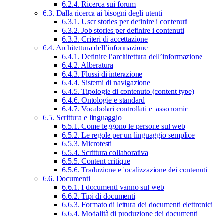
6.2.4. Ricerca sui forum
6.3. Dalla ricerca ai bisogni degli utenti
6.3.1. User stories per definire i contenuti
6.3.2. Job stories per definire i contenuti
6.3.3. Criteri di accettazione
6.4. Architettura dell’informazione
6.4.1. Definire l’architettura dell’informazione
6.4.2. Alberatura
6.4.3. Flussi di interazione
6.4.4. Sistemi di navigazione
6.4.5. Tipologie di contenuto (content type)
6.4.6. Ontologie e standard
6.4.7. Vocabolari controllati e tassonomie
6.5. Scrittura e linguaggio
6.5.1. Come leggono le persone sul web
6.5.2. Le regole per un linguaggio semplice
6.5.3. Microtesti
6.5.4. Scrittura collaborativa
6.5.5. Content critique
6.5.6. Traduzione e localizzazione dei contenuti
6.6. Documenti
6.6.1. I documenti vanno sul web
6.6.2. Tipi di documenti
6.6.3. Formato di lettura dei documenti elettronici
6.6.4. Modalità di produzione dei documenti