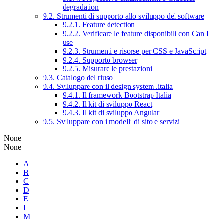
degradation
9.2. Strumenti di supporto allo sviluppo del software
9.2.1. Feature detection
9.2.2. Verificare le feature disponibili con Can I
use
9.2.3. Strumenti e risorse per CSS e JavaScript
9.2.4. Supporto browser
9.2.5. Misurare le prestazioni
9.3. Catalogo del riuso
9.4. Sviluppare con il design system .italia
9.4.1. Il framework Bootstrap Italia
9.4.2. Il kit di sviluppo React
9.4.3. Il kit di sviluppo Angular
9.5. Sviluppare con i modelli di sito e servizi
None
None
A
B
C
D
E
I
M