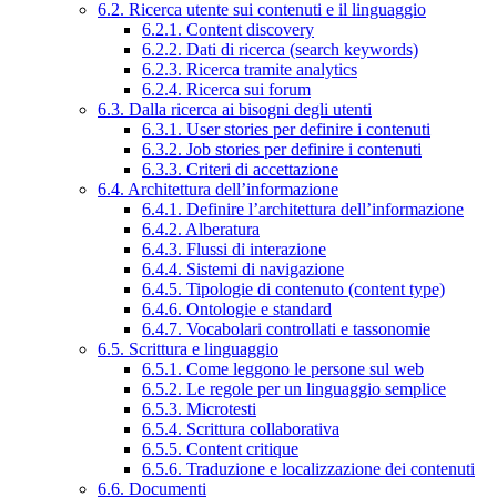
6.2. Ricerca utente sui contenuti e il linguaggio
6.2.1. Content discovery
6.2.2. Dati di ricerca (search keywords)
6.2.3. Ricerca tramite analytics
6.2.4. Ricerca sui forum
6.3. Dalla ricerca ai bisogni degli utenti
6.3.1. User stories per definire i contenuti
6.3.2. Job stories per definire i contenuti
6.3.3. Criteri di accettazione
6.4. Architettura dell’informazione
6.4.1. Definire l’architettura dell’informazione
6.4.2. Alberatura
6.4.3. Flussi di interazione
6.4.4. Sistemi di navigazione
6.4.5. Tipologie di contenuto (content type)
6.4.6. Ontologie e standard
6.4.7. Vocabolari controllati e tassonomie
6.5. Scrittura e linguaggio
6.5.1. Come leggono le persone sul web
6.5.2. Le regole per un linguaggio semplice
6.5.3. Microtesti
6.5.4. Scrittura collaborativa
6.5.5. Content critique
6.5.6. Traduzione e localizzazione dei contenuti
6.6. Documenti