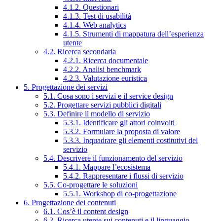
4.1.2. Questionari
4.1.3. Test di usabilità
4.1.4. Web analytics
4.1.5. Strumenti di mappatura dell’esperienza
utente
4.2. Ricerca secondaria
4.2.1. Ricerca documentale
4.2.2. Analisi benchmark
4.2.3. Valutazione euristica
5. Progettazione dei servizi
5.1. Cosa sono i servizi e il service design
5.2. Progettare servizi pubblici digitali
5.3. Definire il modello di servizio
5.3.1. Identificare gli attori coinvolti
5.3.2. Formulare la proposta di valore
5.3.3. Inquadrare gli elementi costitutivi del
servizio
5.4. Descrivere il funzionamento del servizio
5.4.1. Mappare l’ecosistema
5.4.2. Rappresentare i flussi di servizio
5.5. Co-progettare le soluzioni
5.5.1. Workshop di co-progettazione
6. Progettazione dei contenuti
6.1. Cos’è il content design
6.2. Ricerca utente sui contenuti e il linguaggio