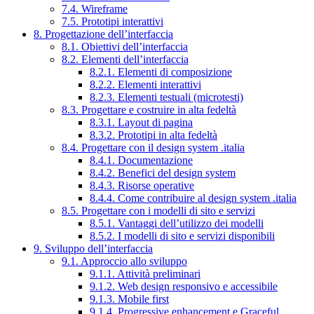
7.4. Wireframe
7.5. Prototipi interattivi
8. Progettazione dell’interfaccia
8.1. Obiettivi dell’interfaccia
8.2. Elementi dell’interfaccia
8.2.1. Elementi di composizione
8.2.2. Elementi interattivi
8.2.3. Elementi testuali (microtesti)
8.3. Progettare e costruire in alta fedeltà
8.3.1. Layout di pagina
8.3.2. Prototipi in alta fedeltà
8.4. Progettare con il design system .italia
8.4.1. Documentazione
8.4.2. Benefici del design system
8.4.3. Risorse operative
8.4.4. Come contribuire al design system .italia
8.5. Progettare con i modelli di sito e servizi
8.5.1. Vantaggi dell’utilizzo dei modelli
8.5.2. I modelli di sito e servizi disponibili
9. Sviluppo dell’interfaccia
9.1. Approccio allo sviluppo
9.1.1. Attività preliminari
9.1.2. Web design responsivo e accessibile
9.1.3. Mobile first
9.1.4. Progressive enhancement e Graceful