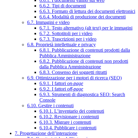
6.6.1. I documenti vanno sul web
6.6.2. Tipi di documenti
6.6.3. Formato di lettura dei documenti elettronici
6.6.4. Modalità di produzione dei documenti
6.7. Immagini e video
6.7.1. Testo alternativo (alt text) per le immagini
6.7.2. Sottotitoli per i video
6.7.3. Trascrizioni per i video
6.8. Proprietà intellettuale e privacy
6.8.1. Pubblicazione di contenuti prodotti dalla
Pubblica Amministrazione
6.8.2. Pubblicazione di contenuti non prodotti
dalla Pubblica Amministrazione
6.8.3. Consenso dei soggetti ritratti
6.9. Ottimizzazione per i motori di ricerca (SEO)
6.9.1. I fattori
on-page
6.9.2. I fattori
off-page
6.9.3. Strumenti di diagnostica SEO: Search
Console
6.10. Gestire i contenuti
6.10.1. L’inventario dei contenuti
6.10.2. Revisionare i contenuti
6.10.3. Migrare i contenuti
6.10.4. Pubblicare i contenuti
7. Progettazione dell’interazione