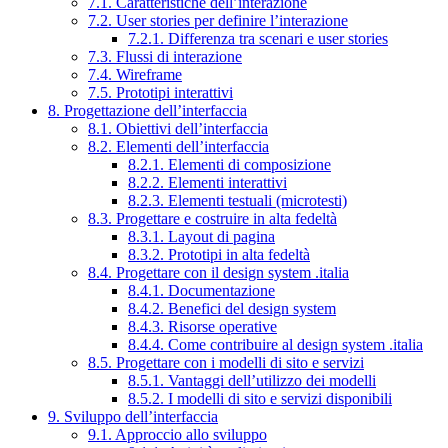
7.1. Caratteristiche dell’interazione
7.2. User stories per definire l’interazione
7.2.1. Differenza tra scenari e user stories
7.3. Flussi di interazione
7.4. Wireframe
7.5. Prototipi interattivi
8. Progettazione dell’interfaccia
8.1. Obiettivi dell’interfaccia
8.2. Elementi dell’interfaccia
8.2.1. Elementi di composizione
8.2.2. Elementi interattivi
8.2.3. Elementi testuali (microtesti)
8.3. Progettare e costruire in alta fedeltà
8.3.1. Layout di pagina
8.3.2. Prototipi in alta fedeltà
8.4. Progettare con il design system .italia
8.4.1. Documentazione
8.4.2. Benefici del design system
8.4.3. Risorse operative
8.4.4. Come contribuire al design system .italia
8.5. Progettare con i modelli di sito e servizi
8.5.1. Vantaggi dell’utilizzo dei modelli
8.5.2. I modelli di sito e servizi disponibili
9. Sviluppo dell’interfaccia
9.1. Approccio allo sviluppo