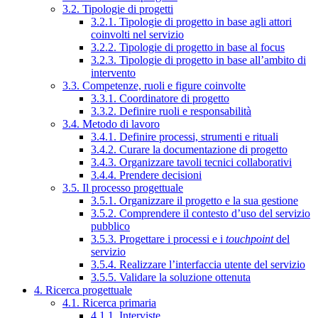
3.2. Tipologie di progetti
3.2.1. Tipologie di progetto in base agli attori
coinvolti nel servizio
3.2.2. Tipologie di progetto in base al focus
3.2.3. Tipologie di progetto in base all’ambito di
intervento
3.3. Competenze, ruoli e figure coinvolte
3.3.1. Coordinatore di progetto
3.3.2. Definire ruoli e responsabilità
3.4. Metodo di lavoro
3.4.1. Definire processi, strumenti e rituali
3.4.2. Curare la documentazione di progetto
3.4.3. Organizzare tavoli tecnici collaborativi
3.4.4. Prendere decisioni
3.5. Il processo progettuale
3.5.1. Organizzare il progetto e la sua gestione
3.5.2. Comprendere il contesto d’uso del servizio
pubblico
3.5.3. Progettare i processi e i
touchpoint
del
servizio
3.5.4. Realizzare l’interfaccia utente del servizio
3.5.5. Validare la soluzione ottenuta
4. Ricerca progettuale
4.1. Ricerca primaria
4.1.1. Interviste