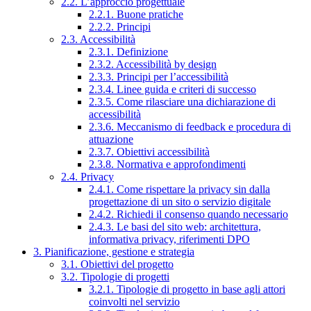
2.2. L’approccio progettuale
2.2.1. Buone pratiche
2.2.2. Principi
2.3. Accessibilità
2.3.1. Definizione
2.3.2. Accessibilità by design
2.3.3. Principi per l’accessibilità
2.3.4. Linee guida e criteri di successo
2.3.5. Come rilasciare una dichiarazione di
accessibilità
2.3.6. Meccanismo di feedback e procedura di
attuazione
2.3.7. Obiettivi accessibilità
2.3.8. Normativa e approfondimenti
2.4. Privacy
2.4.1. Come rispettare la privacy sin dalla
progettazione di un sito o servizio digitale
2.4.2. Richiedi il consenso quando necessario
2.4.3. Le basi del sito web: architettura,
informativa privacy, riferimenti DPO
3. Pianificazione, gestione e strategia
3.1. Obiettivi del progetto
3.2. Tipologie di progetti
3.2.1. Tipologie di progetto in base agli attori
coinvolti nel servizio