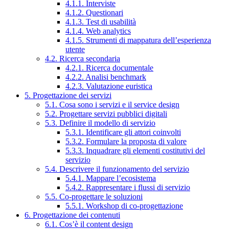
4.1.1. Interviste
4.1.2. Questionari
4.1.3. Test di usabilità
4.1.4. Web analytics
4.1.5. Strumenti di mappatura dell’esperienza
utente
4.2. Ricerca secondaria
4.2.1. Ricerca documentale
4.2.2. Analisi benchmark
4.2.3. Valutazione euristica
5. Progettazione dei servizi
5.1. Cosa sono i servizi e il service design
5.2. Progettare servizi pubblici digitali
5.3. Definire il modello di servizio
5.3.1. Identificare gli attori coinvolti
5.3.2. Formulare la proposta di valore
5.3.3. Inquadrare gli elementi costitutivi del
servizio
5.4. Descrivere il funzionamento del servizio
5.4.1. Mappare l’ecosistema
5.4.2. Rappresentare i flussi di servizio
5.5. Co-progettare le soluzioni
5.5.1. Workshop di co-progettazione
6. Progettazione dei contenuti
6.1. Cos’è il content design