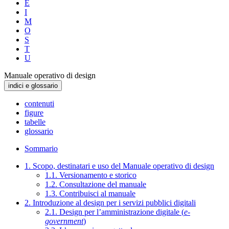
E
I
M
O
S
T
U
Manuale operativo di design
indici e glossario
contenuti
figure
tabelle
glossario
Sommario
1. Scopo, destinatari e uso del Manuale operativo di design
1.1. Versionamento e storico
1.2. Consultazione del manuale
1.3. Contribuisci al manuale
2. Introduzione al design per i servizi pubblici digitali
2.1. Design per l’amministrazione digitale (
e-
government
)