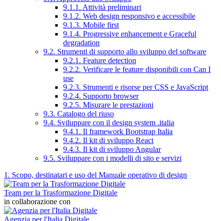
9.1.1. Attività preliminari
9.1.2. Web design responsivo e accessibile
9.1.3. Mobile first
9.1.4. Progressive enhancement e Graceful
degradation
9.2. Strumenti di supporto allo sviluppo del software
9.2.1. Feature detection
9.2.2. Verificare le feature disponibili con Can I
use
9.2.3. Strumenti e risorse per CSS e JavaScript
9.2.4. Supporto browser
9.2.5. Misurare le prestazioni
9.3. Catalogo del riuso
9.4. Sviluppare con il design system .italia
9.4.1. Il framework Bootstrap Italia
9.4.2. Il kit di sviluppo React
9.4.3. Il kit di sviluppo Angular
9.5. Sviluppare con i modelli di sito e servizi
1. Scopo, destinatari e uso del Manuale operativo di design
Team per la Trasformazione Digitale
in collaborazione con
Agenzia per l'Italia Digitale