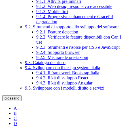
9.1.1. Attività preliminari
9.1.2. Web design responsivo e accessibile
9.1.3. Mobile first
9.1.4. Progressive enhancement e Graceful
degradation
9.2. Strumenti di supporto allo sviluppo del software
9.2.1. Feature detection
9.2.2. Verificare le feature disponibili con Can I
use
9.2.3. Strumenti e risorse per CSS e JavaScript
9.2.4. Supporto browser
9.2.5. Misurare le prestazioni
9.3. Catalogo del riuso
9.4. Sviluppare con il design system .italia
9.4.1. Il framework Bootstrap Italia
9.4.2. Il kit di sviluppo React
9.4.3. Il kit di sviluppo Angular
9.5. Sviluppare con i modelli di sito e servizi
glossario
A
B
C
D