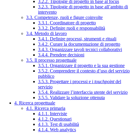
3.2.2. Tipologie di progetto in base al focus
3.2.3. Tipologie di progetto in base all’ambito di
intervento
3.3. Competenze, ruoli e figure coinvolte
3.3.1. Coordinatore di progetto
3.3.2. Definire ruoli e responsabilità
3.4. Metodo di lavoro
3.4.1. Definire processi, strumenti e rituali
3.4.2. Curare la documentazione di progetto
3.4.3. Organizzare tavoli tecnici collaborativi
3.4.4. Prendere decisioni
3.5. Il processo progettuale
3.5.1. Organizzare il progetto e la sua gestione
3.5.2. Comprendere il contesto d’uso del servizio
pubblico
3.5.3. Progettare i processi e i
touchpoint
del
servizio
3.5.4. Realizzare l’interfaccia utente del servizio
3.5.5. Validare la soluzione ottenuta
4. Ricerca progettuale
4.1. Ricerca primaria
4.1.1. Interviste
4.1.2. Questionari
4.1.3. Test di usabilità
4.1.4. Web analytics