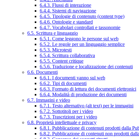
6.4.3. Flussi di interazione
6.4.4. Sistemi di navigazione
6.4.5. Tipologie di contenuto (content type)
6.4.6. Ontologie e standard
6.4.7. Vocabolari controllati e tassonomie
6.5. Scrittura e linguaggio
6.5.1. Come leggono le persone sul web
6.5.2. Le regole per un linguaggio semplice
6.5.3. Microtesti
6.5.4. Scrittura collaborativa
6.5.5. Content critique
6.5.6. Traduzione e localizzazione dei contenuti
6.6. Documenti
6.6.1. I documenti vanno sul web
6.6.2. Tipi di documenti
6.6.3. Formato di lettura dei documenti elettronici
6.6.4. Modalità di produzione dei documenti
6.7. Immagini e video
6.7.1. Testo alternativo (alt text) per le immagini
6.7.2. Sottotitoli per i video
6.7.3. Trascrizioni per i video
6.8. Proprietà intellettuale e privacy
6.8.1. Pubblicazione di contenuti prodotti dalla P
6.8.2. Pubblicazione di contenuti non prodotti dal