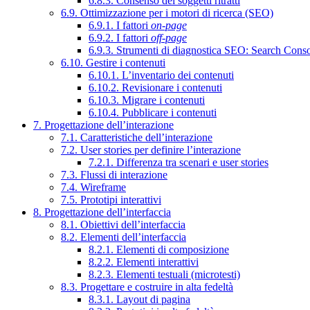
6.8.3. Consenso dei soggetti ritratti
6.9. Ottimizzazione per i motori di ricerca (SEO)
6.9.1. I fattori
on-page
6.9.2. I fattori
off-page
6.9.3. Strumenti di diagnostica SEO: Search Cons
6.10. Gestire i contenuti
6.10.1. L’inventario dei contenuti
6.10.2. Revisionare i contenuti
6.10.3. Migrare i contenuti
6.10.4. Pubblicare i contenuti
7. Progettazione dell’interazione
7.1. Caratteristiche dell’interazione
7.2. User stories per definire l’interazione
7.2.1. Differenza tra scenari e user stories
7.3. Flussi di interazione
7.4. Wireframe
7.5. Prototipi interattivi
8. Progettazione dell’interfaccia
8.1. Obiettivi dell’interfaccia
8.2. Elementi dell’interfaccia
8.2.1. Elementi di composizione
8.2.2. Elementi interattivi
8.2.3. Elementi testuali (microtesti)
8.3. Progettare e costruire in alta fedeltà
8.3.1. Layout di pagina