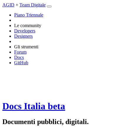
AGID
+
Team Digitale
Piano Triennale
Le community
Developers
Designers
Gli strumenti
Forum
Docs
GitHub
Docs Italia
beta
Documenti pubblici, digitali.