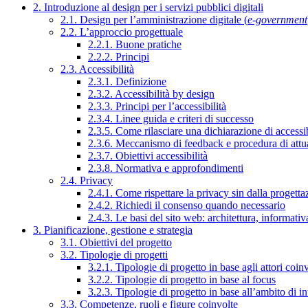
2. Introduzione al design per i servizi pubblici digitali
2.1. Design per l’amministrazione digitale (
e-government
2.2. L’approccio progettuale
2.2.1. Buone pratiche
2.2.2. Principi
2.3. Accessibilità
2.3.1. Definizione
2.3.2. Accessibilità by design
2.3.3. Principi per l’accessibilità
2.3.4. Linee guida e criteri di successo
2.3.5. Come rilasciare una dichiarazione di accessib
2.3.6. Meccanismo di feedback e procedura di attu
2.3.7. Obiettivi accessibilità
2.3.8. Normativa e approfondimenti
2.4. Privacy
2.4.1. Come rispettare la privacy sin dalla progettaz
2.4.2. Richiedi il consenso quando necessario
2.4.3. Le basi del sito web: architettura, informati
3. Pianificazione, gestione e strategia
3.1. Obiettivi del progetto
3.2. Tipologie di progetti
3.2.1. Tipologie di progetto in base agli attori coinv
3.2.2. Tipologie di progetto in base al focus
3.2.3. Tipologie di progetto in base all’ambito di i
3.3. Competenze, ruoli e figure coinvolte