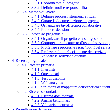
3.3.1. Coordinatore di progetto
3.3.2. Definire ruoli e responsabilità
3.4. Metodo di lavoro
3.4.1. Definire processi, strumenti e rituali
3.4.2. Curare la documentazione di progetto
3.4.3. Organizzare tavoli tecnici collaborativi
3.4.4. Prendere decisioni
3.5. Il processo progettuale
3.5.1. Organizzare il progetto e la sua gestione
3.5.2. Comprendere il contesto d’uso del servizio 
3.5.3. Progettare i processi e i
touchpoint
del servi
3.5.4. Realizzare l’interfaccia utente del servizio
3.5.5. Validare la soluzione ottenuta
4. Ricerca progettuale
4.1. Ricerca primaria
4.1.1. Interviste
4.1.2. Questionari
4.1.3. Test di usabilità
4.1.4. Web analytics
4.1.5. Strumenti di mappatura dell’esperienza uten
4.2. Ricerca secondaria
4.2.1. Ricerca documentale
4.2.2. Analisi benchmark
4.2.3. Valutazione euristica
5. Progettazione dei servizi