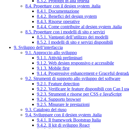
8.3.2. Prototipi in alta fedeltà
8.4. Progettare con il design system .italia
8.4.1. Documentazione
8.4.2. Benefici del design system
8.4.3. Risorse operative
8.4.4. Come contribuire al design system .italia
8.5. Progettare con i modelli di sito e servizi
8.5.1. Vantaggi dell’utilizzo dei modelli
8.5.2. I modelli di sito e servizi disponibili
9. Sviluppo dell’interfaccia
9.1. Approccio allo sviluppo
9.1.1. Attività preliminari
9.1.2. Web design responsivo e accessibile
9.1.3. Mobile first
9.1.4. Progressive enhancement e Graceful degrad
9.2. Strumenti di supporto allo sviluppo del software
9.2.1. Feature detection
9.2.2. Verificare le feature disponibili con Can I us
9.2.3. Strumenti e risorse per CSS e JavaScript
9.2.4. Supporto browser
9.2.5. Misurare le prestazioni
9.3. Catalogo del riuso
9.4. Sviluppare con il design system .italia
9.4.1. Il framework Bootstrap Italia
9.4.2. Il kit di sviluppo React