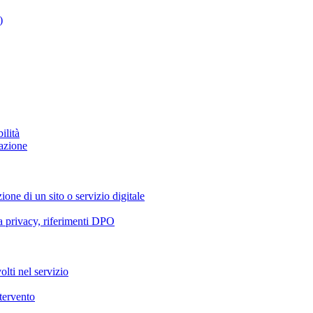
)
ilità
azione
ione di un sito o servizio digitale
va privacy, riferimenti DPO
olti nel servizio
ntervento