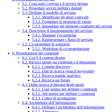
5.1. Cosa sono i servizi e il service design
5.2. Progettare servizi pubblici digitali
5.3. Definire il modello di servizio
5.3.1. Identificare gli attori coinvolti
5.3.2. Formulare la proposta di valore
5.3.3. Inquadrare gli elementi costitutivi del serviz
5.4. Descrivere il funzionamento del servizio
5.4.1. Mappare l’ecosistema
5.4.2. Rappresentare i flussi di servizio
5.5. Co-progettare le soluzioni
5.5.1. Workshop di co-progettazione
6. Progettazione dei contenuti
6.1. Cos’è il content design
6.2. Ricerca utente sui contenuti e il linguaggio
6.2.1. Content discovery
6.2.2. Dati di ricerca (search keywords)
6.2.3. Ricerca tramite analytics
6.2.4. Ricerca sui forum
6.3. Dalla ricerca ai bisogni degli utenti
6.3.1. User stories per definire i contenuti
6.3.2. Job stories per definire i contenuti
6.3.3. Criteri di accettazione
6.4. Architettura dell’informazione
6.4.1. Definire l’architettura dell’informazione
6.4.2. Alberatura