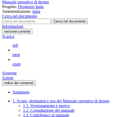
Manuale operativo di design
Progetto:
Designers Italia
Amministrazione:
italia
Cerca nel documento
Cerca nel documento
Informazioni
versione-corrente
Scarica
pdf
html
epub
Sorgente
Azioni
indice dei contenuti
Sommario
1. Scopo, destinatari e uso del Manuale operativo di design
1.1. Versionamento e storico
1.2. Consultazione del manuale
1.3. Contribuisci al manuale