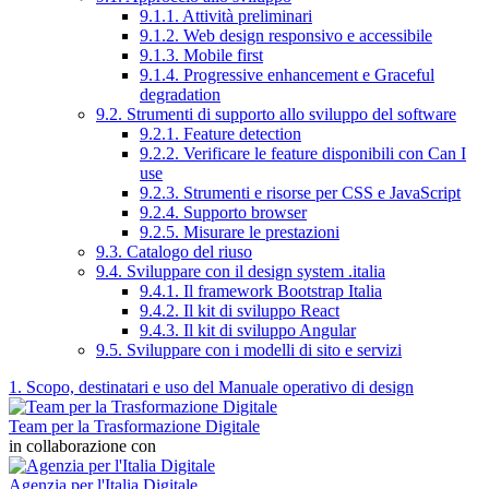
9.1.1. Attività preliminari
9.1.2. Web design responsivo e accessibile
9.1.3. Mobile first
9.1.4. Progressive enhancement e Graceful
degradation
9.2. Strumenti di supporto allo sviluppo del software
9.2.1. Feature detection
9.2.2. Verificare le feature disponibili con Can I
use
9.2.3. Strumenti e risorse per CSS e JavaScript
9.2.4. Supporto browser
9.2.5. Misurare le prestazioni
9.3. Catalogo del riuso
9.4. Sviluppare con il design system .italia
9.4.1. Il framework Bootstrap Italia
9.4.2. Il kit di sviluppo React
9.4.3. Il kit di sviluppo Angular
9.5. Sviluppare con i modelli di sito e servizi
1. Scopo, destinatari e uso del Manuale operativo di design
Team per la Trasformazione Digitale
in collaborazione con
Agenzia per l'Italia Digitale