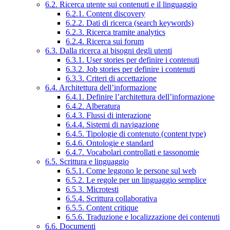
6.2. Ricerca utente sui contenuti e il linguaggio
6.2.1. Content discovery
6.2.2. Dati di ricerca (search keywords)
6.2.3. Ricerca tramite analytics
6.2.4. Ricerca sui forum
6.3. Dalla ricerca ai bisogni degli utenti
6.3.1. User stories per definire i contenuti
6.3.2. Job stories per definire i contenuti
6.3.3. Criteri di accettazione
6.4. Architettura dell’informazione
6.4.1. Definire l’architettura dell’informazione
6.4.2. Alberatura
6.4.3. Flussi di interazione
6.4.4. Sistemi di navigazione
6.4.5. Tipologie di contenuto (content type)
6.4.6. Ontologie e standard
6.4.7. Vocabolari controllati e tassonomie
6.5. Scrittura e linguaggio
6.5.1. Come leggono le persone sul web
6.5.2. Le regole per un linguaggio semplice
6.5.3. Microtesti
6.5.4. Scrittura collaborativa
6.5.5. Content critique
6.5.6. Traduzione e localizzazione dei contenuti
6.6. Documenti