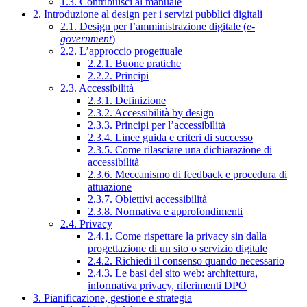
1.3. Contribuisci al manuale
2. Introduzione al design per i servizi pubblici digitali
2.1. Design per l’amministrazione digitale (
e-
government
)
2.2. L’approccio progettuale
2.2.1. Buone pratiche
2.2.2. Principi
2.3. Accessibilità
2.3.1. Definizione
2.3.2. Accessibilità by design
2.3.3. Principi per l’accessibilità
2.3.4. Linee guida e criteri di successo
2.3.5. Come rilasciare una dichiarazione di
accessibilità
2.3.6. Meccanismo di feedback e procedura di
attuazione
2.3.7. Obiettivi accessibilità
2.3.8. Normativa e approfondimenti
2.4. Privacy
2.4.1. Come rispettare la privacy sin dalla
progettazione di un sito o servizio digitale
2.4.2. Richiedi il consenso quando necessario
2.4.3. Le basi del sito web: architettura,
informativa privacy, riferimenti DPO
3. Pianificazione, gestione e strategia