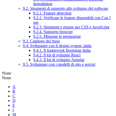
degradation
9.2. Strumenti di supporto allo sviluppo del software
9.2.1. Feature detection
9.2.2. Verificare le feature disponibili con Can I
use
9.2.3. Strumenti e risorse per CSS e JavaScript
9.2.4. Supporto browser
9.2.5. Misurare le prestazioni
9.3. Catalogo del riuso
9.4. Sviluppare con il design system .italia
9.4.1. Il framework Bootstrap Italia
9.4.2. Il kit di sviluppo React
9.4.3. Il kit di sviluppo Angular
9.5. Sviluppare con i modelli di sito e servizi
None
None
A
B
C
D
E
I
M