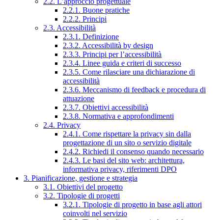
2.2. L’approccio progettuale
2.2.1. Buone pratiche
2.2.2. Principi
2.3. Accessibilità
2.3.1. Definizione
2.3.2. Accessibilità by design
2.3.3. Principi per l’accessibilità
2.3.4. Linee guida e criteri di successo
2.3.5. Come rilasciare una dichiarazione di
accessibilità
2.3.6. Meccanismo di feedback e procedura di
attuazione
2.3.7. Obiettivi accessibilità
2.3.8. Normativa e approfondimenti
2.4. Privacy
2.4.1. Come rispettare la privacy sin dalla
progettazione di un sito o servizio digitale
2.4.2. Richiedi il consenso quando necessario
2.4.3. Le basi del sito web: architettura,
informativa privacy, riferimenti DPO
3. Pianificazione, gestione e strategia
3.1. Obiettivi del progetto
3.2. Tipologie di progetti
3.2.1. Tipologie di progetto in base agli attori
coinvolti nel servizio