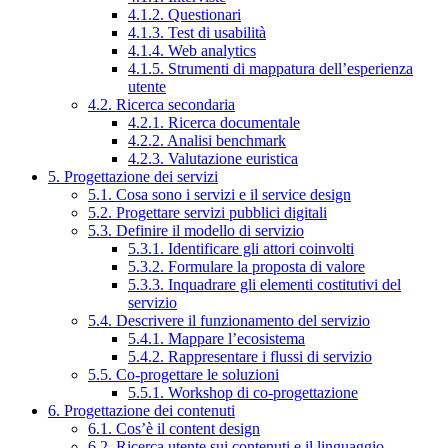
4.1.2. Questionari
4.1.3. Test di usabilità
4.1.4. Web analytics
4.1.5. Strumenti di mappatura dell’esperienza
utente
4.2. Ricerca secondaria
4.2.1. Ricerca documentale
4.2.2. Analisi benchmark
4.2.3. Valutazione euristica
5. Progettazione dei servizi
5.1. Cosa sono i servizi e il service design
5.2. Progettare servizi pubblici digitali
5.3. Definire il modello di servizio
5.3.1. Identificare gli attori coinvolti
5.3.2. Formulare la proposta di valore
5.3.3. Inquadrare gli elementi costitutivi del
servizio
5.4. Descrivere il funzionamento del servizio
5.4.1. Mappare l’ecosistema
5.4.2. Rappresentare i flussi di servizio
5.5. Co-progettare le soluzioni
5.5.1. Workshop di co-progettazione
6. Progettazione dei contenuti
6.1. Cos’è il content design
6.2. Ricerca utente sui contenuti e il linguaggio