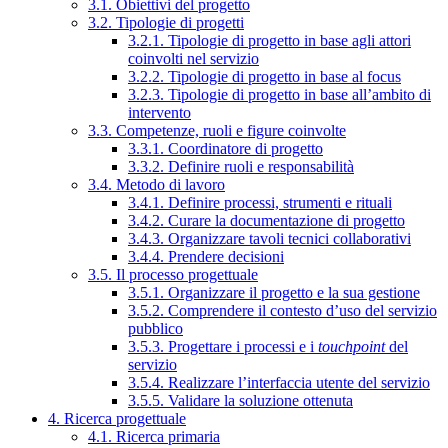
3.1. Obiettivi del progetto
3.2. Tipologie di progetti
3.2.1. Tipologie di progetto in base agli attori
coinvolti nel servizio
3.2.2. Tipologie di progetto in base al focus
3.2.3. Tipologie di progetto in base all’ambito di
intervento
3.3. Competenze, ruoli e figure coinvolte
3.3.1. Coordinatore di progetto
3.3.2. Definire ruoli e responsabilità
3.4. Metodo di lavoro
3.4.1. Definire processi, strumenti e rituali
3.4.2. Curare la documentazione di progetto
3.4.3. Organizzare tavoli tecnici collaborativi
3.4.4. Prendere decisioni
3.5. Il processo progettuale
3.5.1. Organizzare il progetto e la sua gestione
3.5.2. Comprendere il contesto d’uso del servizio
pubblico
3.5.3. Progettare i processi e i
touchpoint
del
servizio
3.5.4. Realizzare l’interfaccia utente del servizio
3.5.5. Validare la soluzione ottenuta
4. Ricerca progettuale
4.1. Ricerca primaria