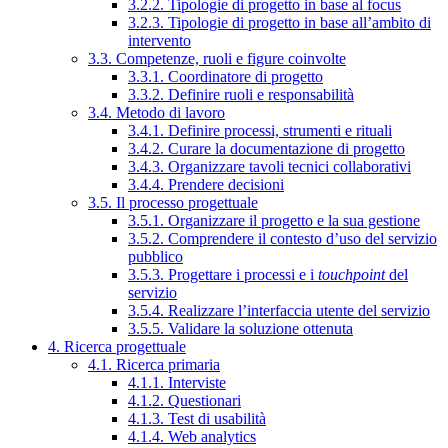
3.2.2. Tipologie di progetto in base al focus
3.2.3. Tipologie di progetto in base all’ambito di
intervento
3.3. Competenze, ruoli e figure coinvolte
3.3.1. Coordinatore di progetto
3.3.2. Definire ruoli e responsabilità
3.4. Metodo di lavoro
3.4.1. Definire processi, strumenti e rituali
3.4.2. Curare la documentazione di progetto
3.4.3. Organizzare tavoli tecnici collaborativi
3.4.4. Prendere decisioni
3.5. Il processo progettuale
3.5.1. Organizzare il progetto e la sua gestione
3.5.2. Comprendere il contesto d’uso del servizio
pubblico
3.5.3. Progettare i processi e i
touchpoint
del
servizio
3.5.4. Realizzare l’interfaccia utente del servizio
3.5.5. Validare la soluzione ottenuta
4. Ricerca progettuale
4.1. Ricerca primaria
4.1.1. Interviste
4.1.2. Questionari
4.1.3. Test di usabilità
4.1.4. Web analytics