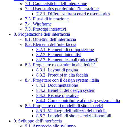
7.1. Caratteristiche dell’interazione
7.2. User stories per definire l’interazione
7.2.1. Differenza tra scenari e user stories
7.3. Flussi di interazione
7.4. Wireframe
7.5. Prototipi interattivi
8. Progettazione dell’interfaccia
8.1. Obiettivi dell’interfaccia
8.2. Elementi dell’interfaccia
8.2.1. Elementi di composizione
8.2.2. Elementi interattivi
8.2.3. Elementi testuali (microtesti)
8.3. Progettare e costruire in alta fedeltà
8.3.1. Layout di pagina
8.3.2. Prototipi in alta fedeltà
8.4. Progettare con il design system .italia
8.4.1. Documentazione
8.4.2. Benefici del design system
8.4.3. Risorse operative
8.4.4. Come contribuire al design system .italia
8.5. Progettare con i modelli di sito e servizi
8.5.1. Vantaggi dell’utilizzo dei modelli
8.5.2. I modelli di sito e servizi disponibili
9. Sviluppo dell’interfaccia
9.1. Approccio allo sviluppo