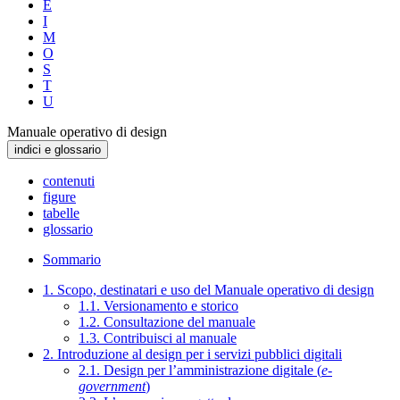
E
I
M
O
S
T
U
Manuale operativo di design
indici e glossario
contenuti
figure
tabelle
glossario
Sommario
1. Scopo, destinatari e uso del Manuale operativo di design
1.1. Versionamento e storico
1.2. Consultazione del manuale
1.3. Contribuisci al manuale
2. Introduzione al design per i servizi pubblici digitali
2.1. Design per l’amministrazione digitale (
e-
government
)