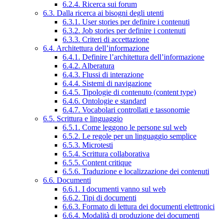
6.2.4. Ricerca sui forum
6.3. Dalla ricerca ai bisogni degli utenti
6.3.1. User stories per definire i contenuti
6.3.2. Job stories per definire i contenuti
6.3.3. Criteri di accettazione
6.4. Architettura dell’informazione
6.4.1. Definire l’architettura dell’informazione
6.4.2. Alberatura
6.4.3. Flussi di interazione
6.4.4. Sistemi di navigazione
6.4.5. Tipologie di contenuto (content type)
6.4.6. Ontologie e standard
6.4.7. Vocabolari controllati e tassonomie
6.5. Scrittura e linguaggio
6.5.1. Come leggono le persone sul web
6.5.2. Le regole per un linguaggio semplice
6.5.3. Microtesti
6.5.4. Scrittura collaborativa
6.5.5. Content critique
6.5.6. Traduzione e localizzazione dei contenuti
6.6. Documenti
6.6.1. I documenti vanno sul web
6.6.2. Tipi di documenti
6.6.3. Formato di lettura dei documenti elettronici
6.6.4. Modalità di produzione dei documenti