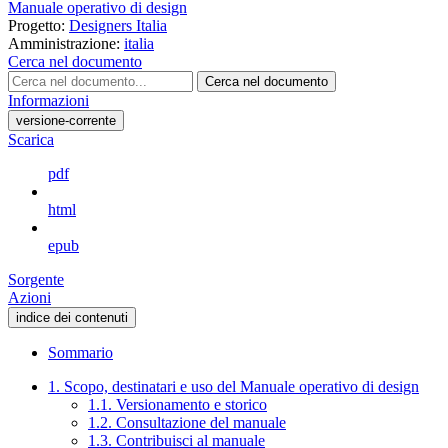
Manuale operativo di design
Progetto:
Designers Italia
Amministrazione:
italia
Cerca nel documento
Cerca nel documento
Informazioni
versione-corrente
Scarica
pdf
html
epub
Sorgente
Azioni
indice dei contenuti
Sommario
1. Scopo, destinatari e uso del Manuale operativo di design
1.1. Versionamento e storico
1.2. Consultazione del manuale
1.3. Contribuisci al manuale