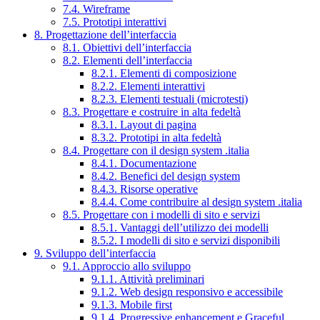
7.4. Wireframe
7.5. Prototipi interattivi
8. Progettazione dell’interfaccia
8.1. Obiettivi dell’interfaccia
8.2. Elementi dell’interfaccia
8.2.1. Elementi di composizione
8.2.2. Elementi interattivi
8.2.3. Elementi testuali (microtesti)
8.3. Progettare e costruire in alta fedeltà
8.3.1. Layout di pagina
8.3.2. Prototipi in alta fedeltà
8.4. Progettare con il design system .italia
8.4.1. Documentazione
8.4.2. Benefici del design system
8.4.3. Risorse operative
8.4.4. Come contribuire al design system .italia
8.5. Progettare con i modelli di sito e servizi
8.5.1. Vantaggi dell’utilizzo dei modelli
8.5.2. I modelli di sito e servizi disponibili
9. Sviluppo dell’interfaccia
9.1. Approccio allo sviluppo
9.1.1. Attività preliminari
9.1.2. Web design responsivo e accessibile
9.1.3. Mobile first
9.1.4. Progressive enhancement e Graceful