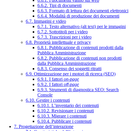
6.6.1. I documenti vanno sul web
6.6.2. Tipi di documenti
6.6.3. Formato di lettura dei documenti elettronici
6.6.4. Modalità di produzione dei documenti
6.7. Immagini e video
6.7.1. Testo alternativo (alt text) per le immagini
6.7.2. Sottotitoli per i video
6.7.3. Trascrizioni per i video
6.8. Proprietà intellettuale e privacy
6.8.1. Pubblicazione di contenuti prodotti dalla
Pubblica Amministrazione
6.8.2. Pubblicazione di contenuti non prodotti
dalla Pubblica Amministrazione
6.8.3. Consenso dei soggetti ritratti
6.9. Ottimizzazione per i motori di ricerca (SEO)
6.9.1. I fattori
on-page
6.9.2. I fattori
off-page
6.9.3. Strumenti di diagnostica SEO: Search
Console
6.10. Gestire i contenuti
6.10.1. L’inventario dei contenuti
6.10.2. Revisionare i contenuti
6.10.3. Migrare i contenuti
6.10.4. Pubblicare i contenuti
7. Progettazione dell’interazione