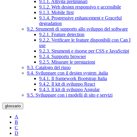
9.1.1. Attività preliminari
9.1.2. Web design responsivo e accessibile
9.1.3. Mobile first
9.1.4. Progressive enhancement e Graceful
degradation
9.2. Strumenti di supporto allo sviluppo del software
9.2.1. Feature detection
9.2.2. Verificare le feature disponibili con Can I
use
9.2.3. Strumenti e risorse per CSS e JavaScript
9.2.4. Supporto browser
9.2.5. Misurare le prestazioni
9.3. Catalogo del riuso
9.4. Sviluppare con il design system .italia
9.4.1. Il framework Bootstrap Italia
9.4.2. Il kit di sviluppo React
9.4.3. Il kit di sviluppo Angular
9.5. Sviluppare con i modelli di sito e servizi
glossario
A
B
C
D