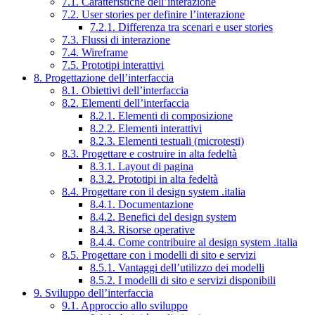
7.1. Caratteristiche dell’interazione
7.2. User stories per definire l’interazione
7.2.1. Differenza tra scenari e user stories
7.3. Flussi di interazione
7.4. Wireframe
7.5. Prototipi interattivi
8. Progettazione dell’interfaccia
8.1. Obiettivi dell’interfaccia
8.2. Elementi dell’interfaccia
8.2.1. Elementi di composizione
8.2.2. Elementi interattivi
8.2.3. Elementi testuali (microtesti)
8.3. Progettare e costruire in alta fedeltà
8.3.1. Layout di pagina
8.3.2. Prototipi in alta fedeltà
8.4. Progettare con il design system .italia
8.4.1. Documentazione
8.4.2. Benefici del design system
8.4.3. Risorse operative
8.4.4. Come contribuire al design system .italia
8.5. Progettare con i modelli di sito e servizi
8.5.1. Vantaggi dell’utilizzo dei modelli
8.5.2. I modelli di sito e servizi disponibili
9. Sviluppo dell’interfaccia
9.1. Approccio allo sviluppo