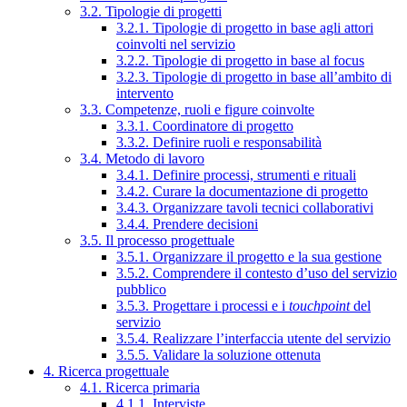
3.2. Tipologie di progetti
3.2.1. Tipologie di progetto in base agli attori
coinvolti nel servizio
3.2.2. Tipologie di progetto in base al focus
3.2.3. Tipologie di progetto in base all’ambito di
intervento
3.3. Competenze, ruoli e figure coinvolte
3.3.1. Coordinatore di progetto
3.3.2. Definire ruoli e responsabilità
3.4. Metodo di lavoro
3.4.1. Definire processi, strumenti e rituali
3.4.2. Curare la documentazione di progetto
3.4.3. Organizzare tavoli tecnici collaborativi
3.4.4. Prendere decisioni
3.5. Il processo progettuale
3.5.1. Organizzare il progetto e la sua gestione
3.5.2. Comprendere il contesto d’uso del servizio
pubblico
3.5.3. Progettare i processi e i
touchpoint
del
servizio
3.5.4. Realizzare l’interfaccia utente del servizio
3.5.5. Validare la soluzione ottenuta
4. Ricerca progettuale
4.1. Ricerca primaria
4.1.1. Interviste