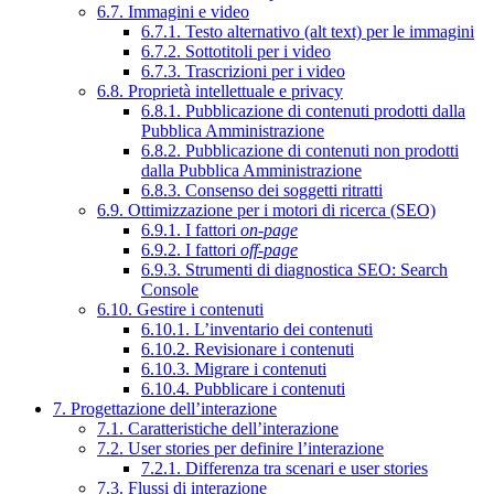
6.7. Immagini e video
6.7.1. Testo alternativo (alt text) per le immagini
6.7.2. Sottotitoli per i video
6.7.3. Trascrizioni per i video
6.8. Proprietà intellettuale e privacy
6.8.1. Pubblicazione di contenuti prodotti dalla
Pubblica Amministrazione
6.8.2. Pubblicazione di contenuti non prodotti
dalla Pubblica Amministrazione
6.8.3. Consenso dei soggetti ritratti
6.9. Ottimizzazione per i motori di ricerca (SEO)
6.9.1. I fattori
on-page
6.9.2. I fattori
off-page
6.9.3. Strumenti di diagnostica SEO: Search
Console
6.10. Gestire i contenuti
6.10.1. L’inventario dei contenuti
6.10.2. Revisionare i contenuti
6.10.3. Migrare i contenuti
6.10.4. Pubblicare i contenuti
7. Progettazione dell’interazione
7.1. Caratteristiche dell’interazione
7.2. User stories per definire l’interazione
7.2.1. Differenza tra scenari e user stories
7.3. Flussi di interazione