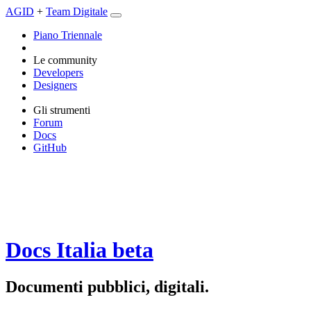
AGID
+
Team Digitale
Piano Triennale
Le community
Developers
Designers
Gli strumenti
Forum
Docs
GitHub
Docs Italia
beta
Documenti pubblici, digitali.