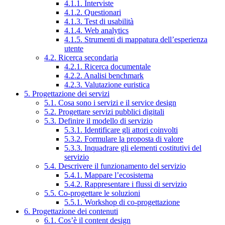
4.1.1. Interviste
4.1.2. Questionari
4.1.3. Test di usabilità
4.1.4. Web analytics
4.1.5. Strumenti di mappatura dell’esperienza
utente
4.2. Ricerca secondaria
4.2.1. Ricerca documentale
4.2.2. Analisi benchmark
4.2.3. Valutazione euristica
5. Progettazione dei servizi
5.1. Cosa sono i servizi e il service design
5.2. Progettare servizi pubblici digitali
5.3. Definire il modello di servizio
5.3.1. Identificare gli attori coinvolti
5.3.2. Formulare la proposta di valore
5.3.3. Inquadrare gli elementi costitutivi del
servizio
5.4. Descrivere il funzionamento del servizio
5.4.1. Mappare l’ecosistema
5.4.2. Rappresentare i flussi di servizio
5.5. Co-progettare le soluzioni
5.5.1. Workshop di co-progettazione
6. Progettazione dei contenuti
6.1. Cos’è il content design