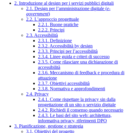
2. Introduzione al design per i servizi pubblici digitali
2.1. Design per l’amministrazione digitale (
e-
government
)
2.2. L’approccio progettuale
2.2.1. Buone pratiche
2.2.2. Principi
2.3. Accessibilità
2.3.1. Definizione
2.3.2. Accessibilità by design
2.3.3. Principi per l’accessibilità
2.3.4. Linee guida e criteri di successo
2.3.5. Come rilasciare una dichiarazione di
accessibilità
2.3.6. Meccanismo di feedback e procedura di
attuazione
2.3.7. Obiettivi accessibilità
2.3.8. Normativa e approfondimenti
2.4. Privacy
2.4.1. Come rispettare la privacy sin dalla
progettazione di un sito o servizio digitale
2.4.2. Richiedi il consenso quando necessario
2.4.3. Le basi del sito web: architettura,
informativa privacy, riferimenti DPO
3. Pianificazione, gestione e strategia
3.1. Obiettivi del progetto