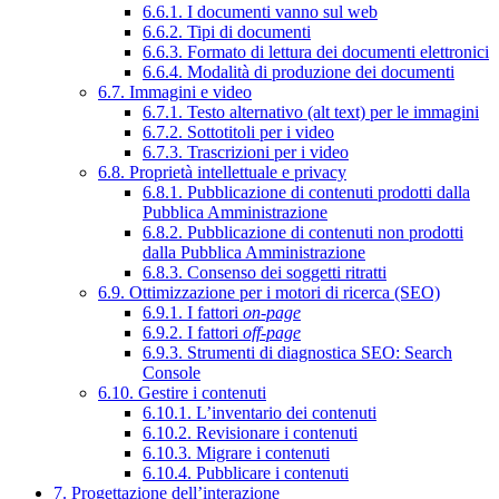
6.6.1. I documenti vanno sul web
6.6.2. Tipi di documenti
6.6.3. Formato di lettura dei documenti elettronici
6.6.4. Modalità di produzione dei documenti
6.7. Immagini e video
6.7.1. Testo alternativo (alt text) per le immagini
6.7.2. Sottotitoli per i video
6.7.3. Trascrizioni per i video
6.8. Proprietà intellettuale e privacy
6.8.1. Pubblicazione di contenuti prodotti dalla
Pubblica Amministrazione
6.8.2. Pubblicazione di contenuti non prodotti
dalla Pubblica Amministrazione
6.8.3. Consenso dei soggetti ritratti
6.9. Ottimizzazione per i motori di ricerca (SEO)
6.9.1. I fattori
on-page
6.9.2. I fattori
off-page
6.9.3. Strumenti di diagnostica SEO: Search
Console
6.10. Gestire i contenuti
6.10.1. L’inventario dei contenuti
6.10.2. Revisionare i contenuti
6.10.3. Migrare i contenuti
6.10.4. Pubblicare i contenuti
7. Progettazione dell’interazione