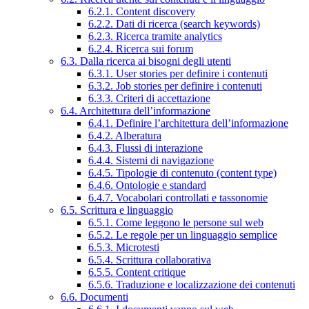
6.2.1. Content discovery
6.2.2. Dati di ricerca (search keywords)
6.2.3. Ricerca tramite analytics
6.2.4. Ricerca sui forum
6.3. Dalla ricerca ai bisogni degli utenti
6.3.1. User stories per definire i contenuti
6.3.2. Job stories per definire i contenuti
6.3.3. Criteri di accettazione
6.4. Architettura dell’informazione
6.4.1. Definire l’architettura dell’informazione
6.4.2. Alberatura
6.4.3. Flussi di interazione
6.4.4. Sistemi di navigazione
6.4.5. Tipologie di contenuto (content type)
6.4.6. Ontologie e standard
6.4.7. Vocabolari controllati e tassonomie
6.5. Scrittura e linguaggio
6.5.1. Come leggono le persone sul web
6.5.2. Le regole per un linguaggio semplice
6.5.3. Microtesti
6.5.4. Scrittura collaborativa
6.5.5. Content critique
6.5.6. Traduzione e localizzazione dei contenuti
6.6. Documenti