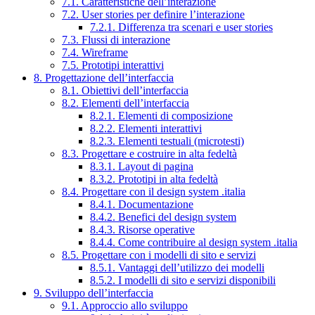
7.1. Caratteristiche dell’interazione
7.2. User stories per definire l’interazione
7.2.1. Differenza tra scenari e user stories
7.3. Flussi di interazione
7.4. Wireframe
7.5. Prototipi interattivi
8. Progettazione dell’interfaccia
8.1. Obiettivi dell’interfaccia
8.2. Elementi dell’interfaccia
8.2.1. Elementi di composizione
8.2.2. Elementi interattivi
8.2.3. Elementi testuali (microtesti)
8.3. Progettare e costruire in alta fedeltà
8.3.1. Layout di pagina
8.3.2. Prototipi in alta fedeltà
8.4. Progettare con il design system .italia
8.4.1. Documentazione
8.4.2. Benefici del design system
8.4.3. Risorse operative
8.4.4. Come contribuire al design system .italia
8.5. Progettare con i modelli di sito e servizi
8.5.1. Vantaggi dell’utilizzo dei modelli
8.5.2. I modelli di sito e servizi disponibili
9. Sviluppo dell’interfaccia
9.1. Approccio allo sviluppo