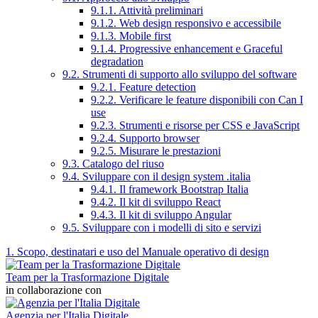
9.1.1. Attività preliminari
9.1.2. Web design responsivo e accessibile
9.1.3. Mobile first
9.1.4. Progressive enhancement e Graceful
degradation
9.2. Strumenti di supporto allo sviluppo del software
9.2.1. Feature detection
9.2.2. Verificare le feature disponibili con Can I
use
9.2.3. Strumenti e risorse per CSS e JavaScript
9.2.4. Supporto browser
9.2.5. Misurare le prestazioni
9.3. Catalogo del riuso
9.4. Sviluppare con il design system .italia
9.4.1. Il framework Bootstrap Italia
9.4.2. Il kit di sviluppo React
9.4.3. Il kit di sviluppo Angular
9.5. Sviluppare con i modelli di sito e servizi
1. Scopo, destinatari e uso del Manuale operativo di design
Team per la Trasformazione Digitale
in collaborazione con
Agenzia per l'Italia Digitale