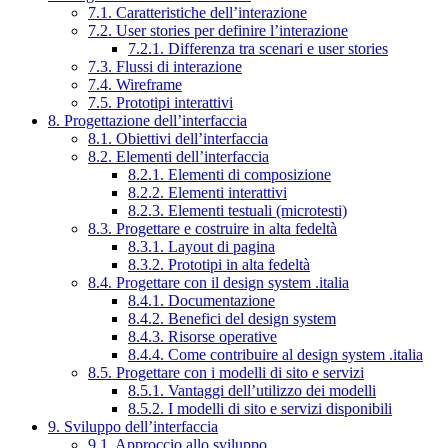
7.1. Caratteristiche dell’interazione
7.2. User stories per definire l’interazione
7.2.1. Differenza tra scenari e user stories
7.3. Flussi di interazione
7.4. Wireframe
7.5. Prototipi interattivi
8. Progettazione dell’interfaccia
8.1. Obiettivi dell’interfaccia
8.2. Elementi dell’interfaccia
8.2.1. Elementi di composizione
8.2.2. Elementi interattivi
8.2.3. Elementi testuali (microtesti)
8.3. Progettare e costruire in alta fedeltà
8.3.1. Layout di pagina
8.3.2. Prototipi in alta fedeltà
8.4. Progettare con il design system .italia
8.4.1. Documentazione
8.4.2. Benefici del design system
8.4.3. Risorse operative
8.4.4. Come contribuire al design system .italia
8.5. Progettare con i modelli di sito e servizi
8.5.1. Vantaggi dell’utilizzo dei modelli
8.5.2. I modelli di sito e servizi disponibili
9. Sviluppo dell’interfaccia
9.1. Approccio allo sviluppo