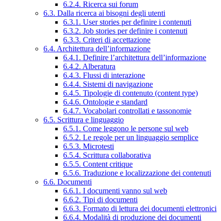
6.2.4. Ricerca sui forum
6.3. Dalla ricerca ai bisogni degli utenti
6.3.1. User stories per definire i contenuti
6.3.2. Job stories per definire i contenuti
6.3.3. Criteri di accettazione
6.4. Architettura dell’informazione
6.4.1. Definire l’architettura dell’informazione
6.4.2. Alberatura
6.4.3. Flussi di interazione
6.4.4. Sistemi di navigazione
6.4.5. Tipologie di contenuto (content type)
6.4.6. Ontologie e standard
6.4.7. Vocabolari controllati e tassonomie
6.5. Scrittura e linguaggio
6.5.1. Come leggono le persone sul web
6.5.2. Le regole per un linguaggio semplice
6.5.3. Microtesti
6.5.4. Scrittura collaborativa
6.5.5. Content critique
6.5.6. Traduzione e localizzazione dei contenuti
6.6. Documenti
6.6.1. I documenti vanno sul web
6.6.2. Tipi di documenti
6.6.3. Formato di lettura dei documenti elettronici
6.6.4. Modalità di produzione dei documenti