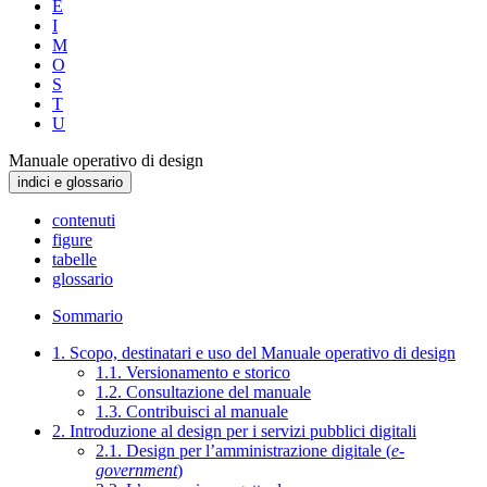
E
I
M
O
S
T
U
Manuale operativo di design
indici e glossario
contenuti
figure
tabelle
glossario
Sommario
1. Scopo, destinatari e uso del Manuale operativo di design
1.1. Versionamento e storico
1.2. Consultazione del manuale
1.3. Contribuisci al manuale
2. Introduzione al design per i servizi pubblici digitali
2.1. Design per l’amministrazione digitale (
e-
government
)