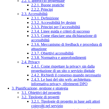
2.2. L’approccio progettuale
2.2.1. Buone pratiche
2.2.2. Principi
2.3. Accessibilità
2.3.1. Definizione
2.3.2. Accessibilità by design
2.3.3. Principi per l’accessibilità
2.3.4. Linee guida e criteri di successo
2.3.5. Come rilasciare una dichiarazione di
accessibilità
2.3.6. Meccanismo di feedback e procedura di
attuazione
2.3.7. Obiettivi accessibilità
2.3.8. Normativa e approfondimenti
2.4. Privacy
2.4.1. Come rispettare la privacy sin dalla
progettazione di un sito o servizio digitale
2.4.2. Richiedi il consenso quando necessario
2.4.3. Le basi del sito web: architettura,
informativa privacy, riferimenti DPO
3. Pianificazione, gestione e strategia
3.1. Obiettivi del progetto
3.2. Tipologie di progetti
3.2.1. Tipologie di progetto in base agli attori
coinvolti nel servizio