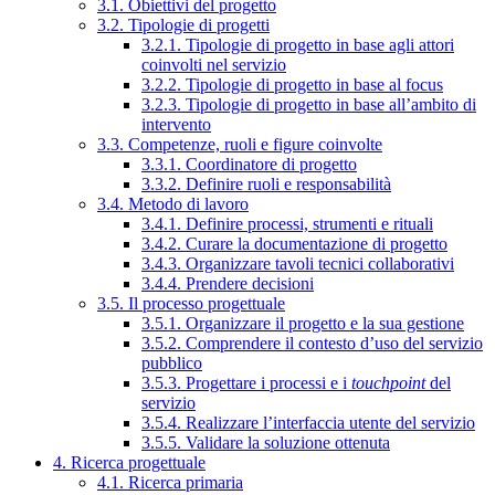
3.1. Obiettivi del progetto
3.2. Tipologie di progetti
3.2.1. Tipologie di progetto in base agli attori
coinvolti nel servizio
3.2.2. Tipologie di progetto in base al focus
3.2.3. Tipologie di progetto in base all’ambito di
intervento
3.3. Competenze, ruoli e figure coinvolte
3.3.1. Coordinatore di progetto
3.3.2. Definire ruoli e responsabilità
3.4. Metodo di lavoro
3.4.1. Definire processi, strumenti e rituali
3.4.2. Curare la documentazione di progetto
3.4.3. Organizzare tavoli tecnici collaborativi
3.4.4. Prendere decisioni
3.5. Il processo progettuale
3.5.1. Organizzare il progetto e la sua gestione
3.5.2. Comprendere il contesto d’uso del servizio
pubblico
3.5.3. Progettare i processi e i
touchpoint
del
servizio
3.5.4. Realizzare l’interfaccia utente del servizio
3.5.5. Validare la soluzione ottenuta
4. Ricerca progettuale
4.1. Ricerca primaria