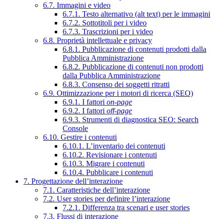
6.7. Immagini e video
6.7.1. Testo alternativo (alt text) per le immagini
6.7.2. Sottotitoli per i video
6.7.3. Trascrizioni per i video
6.8. Proprietà intellettuale e privacy
6.8.1. Pubblicazione di contenuti prodotti dalla
Pubblica Amministrazione
6.8.2. Pubblicazione di contenuti non prodotti
dalla Pubblica Amministrazione
6.8.3. Consenso dei soggetti ritratti
6.9. Ottimizzazione per i motori di ricerca (SEO)
6.9.1. I fattori
on-page
6.9.2. I fattori
off-page
6.9.3. Strumenti di diagnostica SEO: Search
Console
6.10. Gestire i contenuti
6.10.1. L’inventario dei contenuti
6.10.2. Revisionare i contenuti
6.10.3. Migrare i contenuti
6.10.4. Pubblicare i contenuti
7. Progettazione dell’interazione
7.1. Caratteristiche dell’interazione
7.2. User stories per definire l’interazione
7.2.1. Differenza tra scenari e user stories
7.3. Flussi di interazione