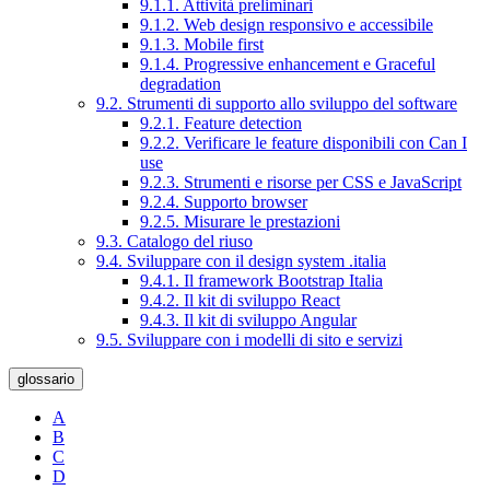
9.1.1. Attività preliminari
9.1.2. Web design responsivo e accessibile
9.1.3. Mobile first
9.1.4. Progressive enhancement e Graceful
degradation
9.2. Strumenti di supporto allo sviluppo del software
9.2.1. Feature detection
9.2.2. Verificare le feature disponibili con Can I
use
9.2.3. Strumenti e risorse per CSS e JavaScript
9.2.4. Supporto browser
9.2.5. Misurare le prestazioni
9.3. Catalogo del riuso
9.4. Sviluppare con il design system .italia
9.4.1. Il framework Bootstrap Italia
9.4.2. Il kit di sviluppo React
9.4.3. Il kit di sviluppo Angular
9.5. Sviluppare con i modelli di sito e servizi
glossario
A
B
C
D