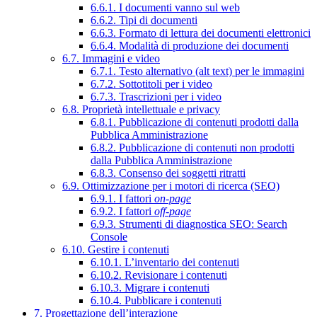
6.6.1. I documenti vanno sul web
6.6.2. Tipi di documenti
6.6.3. Formato di lettura dei documenti elettronici
6.6.4. Modalità di produzione dei documenti
6.7. Immagini e video
6.7.1. Testo alternativo (alt text) per le immagini
6.7.2. Sottotitoli per i video
6.7.3. Trascrizioni per i video
6.8. Proprietà intellettuale e privacy
6.8.1. Pubblicazione di contenuti prodotti dalla
Pubblica Amministrazione
6.8.2. Pubblicazione di contenuti non prodotti
dalla Pubblica Amministrazione
6.8.3. Consenso dei soggetti ritratti
6.9. Ottimizzazione per i motori di ricerca (SEO)
6.9.1. I fattori
on-page
6.9.2. I fattori
off-page
6.9.3. Strumenti di diagnostica SEO: Search
Console
6.10. Gestire i contenuti
6.10.1. L’inventario dei contenuti
6.10.2. Revisionare i contenuti
6.10.3. Migrare i contenuti
6.10.4. Pubblicare i contenuti
7. Progettazione dell’interazione