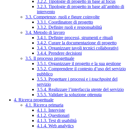
3.2.2. Tipologie di progetto in base al focus
3.2.3. Tipologie di progetto in base all’ambito di
intervento
3.3. Competenze, ruoli e figure coinvolte
3.3.1. Coordinatore di progetto
3.3.2. Definire ruoli e responsabilità
3.4. Metodo di lavoro
3.4.1. Definire processi, strumenti e rituali
3.4.2. Curare la documentazione di progetto
3.4.3. Organizzare tavoli tecnici collaborativi
3.4.4. Prendere decisioni
3.5. Il processo progettuale
3.5.1. Organizzare il progetto e la sua gestione
3.5.2. Comprendere il contesto d’uso del servizio
pubblico
3.5.3. Progettare i processi e i
touchpoint
del
servizio
3.5.4. Realizzare l’interfaccia utente del servizio
3.5.5. Validare la soluzione ottenuta
4. Ricerca progettuale
4.1. Ricerca primaria
4.1.1. Interviste
4.1.2. Questionari
4.1.3. Test di usabilità
4.1.4. Web analytics