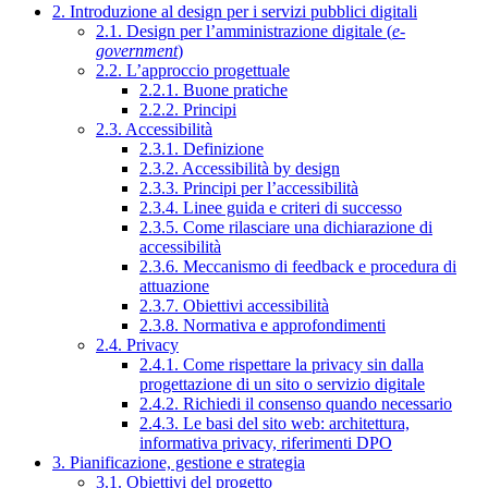
2. Introduzione al design per i servizi pubblici digitali
2.1. Design per l’amministrazione digitale (
e-
government
)
2.2. L’approccio progettuale
2.2.1. Buone pratiche
2.2.2. Principi
2.3. Accessibilità
2.3.1. Definizione
2.3.2. Accessibilità by design
2.3.3. Principi per l’accessibilità
2.3.4. Linee guida e criteri di successo
2.3.5. Come rilasciare una dichiarazione di
accessibilità
2.3.6. Meccanismo di feedback e procedura di
attuazione
2.3.7. Obiettivi accessibilità
2.3.8. Normativa e approfondimenti
2.4. Privacy
2.4.1. Come rispettare la privacy sin dalla
progettazione di un sito o servizio digitale
2.4.2. Richiedi il consenso quando necessario
2.4.3. Le basi del sito web: architettura,
informativa privacy, riferimenti DPO
3. Pianificazione, gestione e strategia
3.1. Obiettivi del progetto