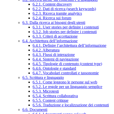
6.2.1. Content discovery
6.2.2. Dati di ricerca (search keywords)
6.2.3. Ricerca tramite analytics
6.2.4. Ricerca sui forum
6.3. Dalla ricerca ai bisogni degli utenti
6.3.1. User stories per definire i contenuti
6.3.2. Job stories per definire i contenuti
6.3.3. Criteri di accettazione
6.4. Architettura dell’informazione
6.4.1. Definire l’architettura dell’informazione
6.4.2. Alberatura
6.4.3. Flussi di interazione
6.4.4. Sistemi di navigazione
6.4.5. Tipologie di contenuto (content type)
6.4.6. Ontologie e standard
6.4.7. Vocabolari controllati e tassonomie
6.5. Scrittura e linguaggio
6.5.1. Come leggono le persone sul web
6.5.2. Le regole per un linguaggio semplice
6.5.3. Microtesti
6.5.4. Scrittura collaborativa
6.5.5. Content critique
6.5.6. Traduzione e localizzazione dei contenuti
6.6. Documenti