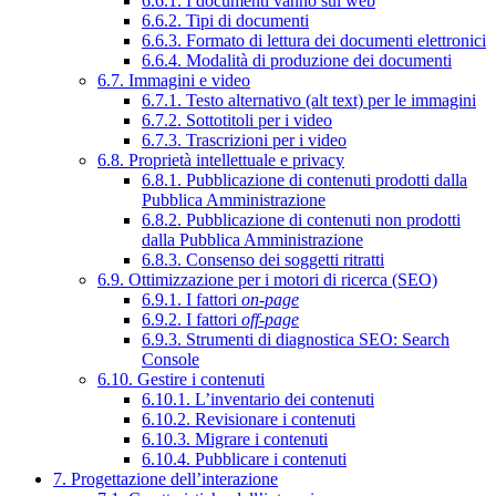
6.6.1. I documenti vanno sul web
6.6.2. Tipi di documenti
6.6.3. Formato di lettura dei documenti elettronici
6.6.4. Modalità di produzione dei documenti
6.7. Immagini e video
6.7.1. Testo alternativo (alt text) per le immagini
6.7.2. Sottotitoli per i video
6.7.3. Trascrizioni per i video
6.8. Proprietà intellettuale e privacy
6.8.1. Pubblicazione di contenuti prodotti dalla
Pubblica Amministrazione
6.8.2. Pubblicazione di contenuti non prodotti
dalla Pubblica Amministrazione
6.8.3. Consenso dei soggetti ritratti
6.9. Ottimizzazione per i motori di ricerca (SEO)
6.9.1. I fattori
on-page
6.9.2. I fattori
off-page
6.9.3. Strumenti di diagnostica SEO: Search
Console
6.10. Gestire i contenuti
6.10.1. L’inventario dei contenuti
6.10.2. Revisionare i contenuti
6.10.3. Migrare i contenuti
6.10.4. Pubblicare i contenuti
7. Progettazione dell’interazione