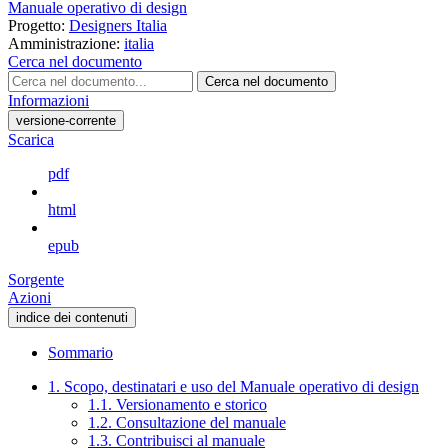
Manuale operativo di design
Progetto:
Designers Italia
Amministrazione:
italia
Cerca nel documento
Cerca nel documento
Informazioni
versione-corrente
Scarica
pdf
html
epub
Sorgente
Azioni
indice dei contenuti
Sommario
1. Scopo, destinatari e uso del Manuale operativo di design
1.1. Versionamento e storico
1.2. Consultazione del manuale
1.3. Contribuisci al manuale