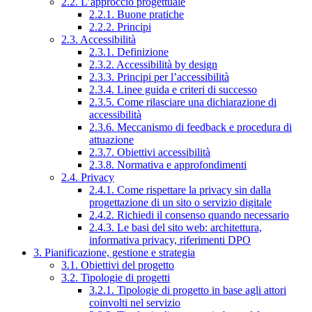
2.2. L’approccio progettuale
2.2.1. Buone pratiche
2.2.2. Principi
2.3. Accessibilità
2.3.1. Definizione
2.3.2. Accessibilità by design
2.3.3. Principi per l’accessibilità
2.3.4. Linee guida e criteri di successo
2.3.5. Come rilasciare una dichiarazione di
accessibilità
2.3.6. Meccanismo di feedback e procedura di
attuazione
2.3.7. Obiettivi accessibilità
2.3.8. Normativa e approfondimenti
2.4. Privacy
2.4.1. Come rispettare la privacy sin dalla
progettazione di un sito o servizio digitale
2.4.2. Richiedi il consenso quando necessario
2.4.3. Le basi del sito web: architettura,
informativa privacy, riferimenti DPO
3. Pianificazione, gestione e strategia
3.1. Obiettivi del progetto
3.2. Tipologie di progetti
3.2.1. Tipologie di progetto in base agli attori
coinvolti nel servizio