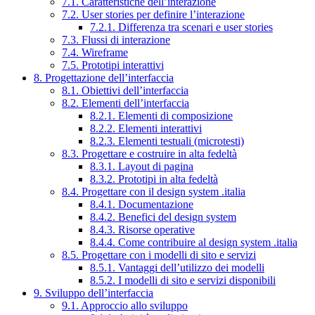
7.1. Caratteristiche dell’interazione
7.2. User stories per definire l’interazione
7.2.1. Differenza tra scenari e user stories
7.3. Flussi di interazione
7.4. Wireframe
7.5. Prototipi interattivi
8. Progettazione dell’interfaccia
8.1. Obiettivi dell’interfaccia
8.2. Elementi dell’interfaccia
8.2.1. Elementi di composizione
8.2.2. Elementi interattivi
8.2.3. Elementi testuali (microtesti)
8.3. Progettare e costruire in alta fedeltà
8.3.1. Layout di pagina
8.3.2. Prototipi in alta fedeltà
8.4. Progettare con il design system .italia
8.4.1. Documentazione
8.4.2. Benefici del design system
8.4.3. Risorse operative
8.4.4. Come contribuire al design system .italia
8.5. Progettare con i modelli di sito e servizi
8.5.1. Vantaggi dell’utilizzo dei modelli
8.5.2. I modelli di sito e servizi disponibili
9. Sviluppo dell’interfaccia
9.1. Approccio allo sviluppo