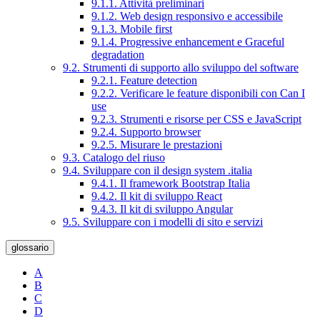
9.1.1. Attività preliminari
9.1.2. Web design responsivo e accessibile
9.1.3. Mobile first
9.1.4. Progressive enhancement e Graceful
degradation
9.2. Strumenti di supporto allo sviluppo del software
9.2.1. Feature detection
9.2.2. Verificare le feature disponibili con Can I
use
9.2.3. Strumenti e risorse per CSS e JavaScript
9.2.4. Supporto browser
9.2.5. Misurare le prestazioni
9.3. Catalogo del riuso
9.4. Sviluppare con il design system .italia
9.4.1. Il framework Bootstrap Italia
9.4.2. Il kit di sviluppo React
9.4.3. Il kit di sviluppo Angular
9.5. Sviluppare con i modelli di sito e servizi
glossario
A
B
C
D