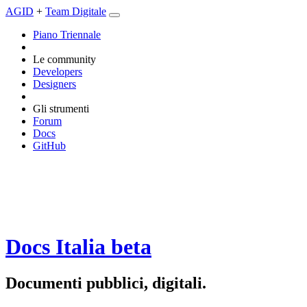
AGID
+
Team Digitale
Piano Triennale
Le community
Developers
Designers
Gli strumenti
Forum
Docs
GitHub
Docs Italia
beta
Documenti pubblici, digitali.