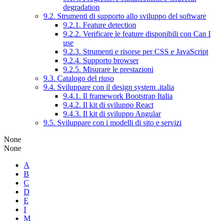
degradation
9.2. Strumenti di supporto allo sviluppo del software
9.2.1. Feature detection
9.2.2. Verificare le feature disponibili con Can I
use
9.2.3. Strumenti e risorse per CSS e JavaScript
9.2.4. Supporto browser
9.2.5. Misurare le prestazioni
9.3. Catalogo del riuso
9.4. Sviluppare con il design system .italia
9.4.1. Il framework Bootstrap Italia
9.4.2. Il kit di sviluppo React
9.4.3. Il kit di sviluppo Angular
9.5. Sviluppare con i modelli di sito e servizi
None
None
A
B
C
D
E
I
M