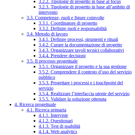
3.2.2. Tipologie di progetto in base al focus
3.2.3. Tipologie di progetto in base all’ambito di
intervento
3.3. Competenze, ruoli e figure coinvolte
3.3.1. Coordinatore di progetto
3.3.2. Definire ruoli e responsabilità
3.4. Metodo di lavoro
3.4.1. Definire processi, strumenti e rituali
3.4.2. Curare la documentazione di progetto
3.4.3. Organizzare tavoli tecnici collaborativi
3.4.4. Prendere decisioni
3.5. Il processo progettuale
3.5.1. Organizzare il progetto e la sua gestione
3.5.2. Comprendere il contesto d’uso del servizio
pubblico
3.5.3. Progettare i processi e i
touchpoint
del
servizio
3.5.4. Realizzare l’interfaccia utente del servizio
3.5.5. Validare la soluzione ottenuta
4. Ricerca progettuale
4.1. Ricerca primaria
4.1.1. Interviste
4.1.2. Questionari
4.1.3. Test di usabilità
4.1.4. Web analytics