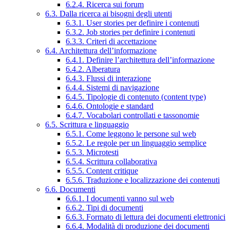
6.2.4. Ricerca sui forum
6.3. Dalla ricerca ai bisogni degli utenti
6.3.1. User stories per definire i contenuti
6.3.2. Job stories per definire i contenuti
6.3.3. Criteri di accettazione
6.4. Architettura dell’informazione
6.4.1. Definire l’architettura dell’informazione
6.4.2. Alberatura
6.4.3. Flussi di interazione
6.4.4. Sistemi di navigazione
6.4.5. Tipologie di contenuto (content type)
6.4.6. Ontologie e standard
6.4.7. Vocabolari controllati e tassonomie
6.5. Scrittura e linguaggio
6.5.1. Come leggono le persone sul web
6.5.2. Le regole per un linguaggio semplice
6.5.3. Microtesti
6.5.4. Scrittura collaborativa
6.5.5. Content critique
6.5.6. Traduzione e localizzazione dei contenuti
6.6. Documenti
6.6.1. I documenti vanno sul web
6.6.2. Tipi di documenti
6.6.3. Formato di lettura dei documenti elettronici
6.6.4. Modalità di produzione dei documenti