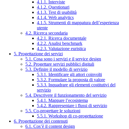
4.1.1. Interviste
4.1.2. Questionari
4.1.3. Test di usabilità
4.1.4. Web analytics
4.1.5. Strumenti di mappatura dell’esperienza
utente
4.2. Ricerca secondaria
4.2.1. Ricerca documentale
4.2.2. Analisi benchmark
4.2.3. Valutazione euristica
5. Progettazione dei servizi
5.1. Cosa sono i servizi e il service design
5.2. Progettare servizi pubblici digitali
5.3. Definire il modello di servizio
5.3.1. Identificare gli attori coinvolti
5.3.2. Formulare la proposta di valore
5.3.3. Inquadrare gli elementi costitutivi del
servizio
5.4. Descrivere il funzionamento del servizio
5.4.1. Mappare l’ecosistema
5.4.2. Rappresentare i flussi di servizio
5.5. Co-progettare le soluzioni
5.5.1. Workshop di co-progettazione
6. Progettazione dei contenuti
6.1. Cos’è il content design