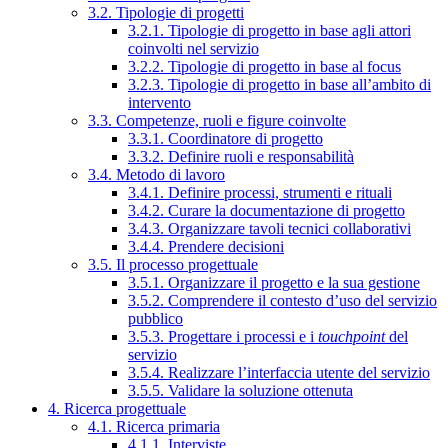
3.2. Tipologie di progetti
3.2.1. Tipologie di progetto in base agli attori
coinvolti nel servizio
3.2.2. Tipologie di progetto in base al focus
3.2.3. Tipologie di progetto in base all’ambito di
intervento
3.3. Competenze, ruoli e figure coinvolte
3.3.1. Coordinatore di progetto
3.3.2. Definire ruoli e responsabilità
3.4. Metodo di lavoro
3.4.1. Definire processi, strumenti e rituali
3.4.2. Curare la documentazione di progetto
3.4.3. Organizzare tavoli tecnici collaborativi
3.4.4. Prendere decisioni
3.5. Il processo progettuale
3.5.1. Organizzare il progetto e la sua gestione
3.5.2. Comprendere il contesto d’uso del servizio
pubblico
3.5.3. Progettare i processi e i
touchpoint
del
servizio
3.5.4. Realizzare l’interfaccia utente del servizio
3.5.5. Validare la soluzione ottenuta
4. Ricerca progettuale
4.1. Ricerca primaria
4.1.1. Interviste