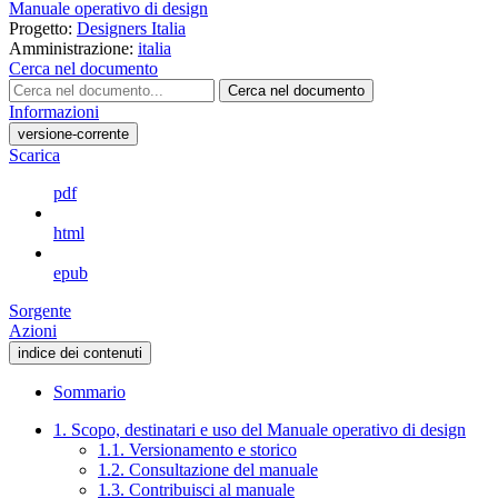
Manuale operativo di design
Progetto:
Designers Italia
Amministrazione:
italia
Cerca nel documento
Cerca nel documento
Informazioni
versione-corrente
Scarica
pdf
html
epub
Sorgente
Azioni
indice dei contenuti
Sommario
1. Scopo, destinatari e uso del Manuale operativo di design
1.1. Versionamento e storico
1.2. Consultazione del manuale
1.3. Contribuisci al manuale