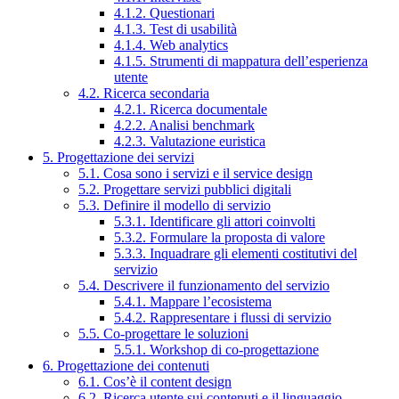
4.1.2. Questionari
4.1.3. Test di usabilità
4.1.4. Web analytics
4.1.5. Strumenti di mappatura dell’esperienza
utente
4.2. Ricerca secondaria
4.2.1. Ricerca documentale
4.2.2. Analisi benchmark
4.2.3. Valutazione euristica
5. Progettazione dei servizi
5.1. Cosa sono i servizi e il service design
5.2. Progettare servizi pubblici digitali
5.3. Definire il modello di servizio
5.3.1. Identificare gli attori coinvolti
5.3.2. Formulare la proposta di valore
5.3.3. Inquadrare gli elementi costitutivi del
servizio
5.4. Descrivere il funzionamento del servizio
5.4.1. Mappare l’ecosistema
5.4.2. Rappresentare i flussi di servizio
5.5. Co-progettare le soluzioni
5.5.1. Workshop di co-progettazione
6. Progettazione dei contenuti
6.1. Cos’è il content design
6.2. Ricerca utente sui contenuti e il linguaggio