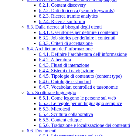
6.2.1. Content discovery
6.2.2. Dati di ricerca (search keywords)
6.2.3. Ricerca tramite analytics
6.2.4. Ricerca sui forum
6.3. Dalla ricerca ai bisogni degli utenti
6.3.1. User stories per definire i contenuti
6.3.2. Job stories per definire i contenuti
6.3.3. Criteri di accettazione
6.4. Architettura dell’informazione
6.4.1. Definire l’architettura dell’informazione
6.4.2. Alberatura
6.4.3. Flussi di interazione
6.4.4. Sistemi di navigazione
6.4.5. Tipologie di contenuto (content type)
6.4.6. Ontologie e standard
6.4.7. Vocabolari controllati e tassonomie
6.5. Scrittura e linguaggio
6.5.1. Come leggono le persone sul web
6.5.2. Le regole per un linguaggio semplice
6.5.3. Microtesti
6.5.4. Scrittura collaborativa
6.5.5. Content critique
6.5.6. Traduzione e localizzazione dei contenuti
6.6. Documenti