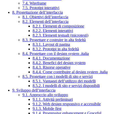
7.4. Wireframe
7.5. Prototipi interattivi
8. Progettazione dell’interfaccia
8.1. Obiettivi dell’interfaccia
8.2. Elementi dell’interfaccia
8.2.1. Elementi di composizione
8.2.2. Elementi interattivi
8.2.3. Elementi testuali (microtesti)
8.3. Progettare e costruire in alta fedeltà
8.3.1. Layout di pagina
8.3.2. Prototipi in alta fedeltà
8.4. Progettare con il design system .italia
8.4.1. Documentazione
8.4.2. Benefici del design system
8.4.3. Risorse operative
8.4.4. Come contribuire al design system .italia
8.5. Progettare con i modelli di sito e servizi
8.5.1. Vantaggi dell’utilizzo dei modelli
8.5.2. I modelli di sito e servizi disponibili
9. Sviluppo dell’interfaccia
9.1. Approccio allo sviluppo
9.1.1. Attività preliminari
9.1.2. Web design responsivo e accessibile
9.1.3. Mobile first
9.1.4. Progressive enhancement e Graceful