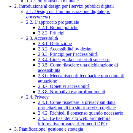
1.3. Contribuisci al manuale
2. Introduzione al design per i servizi pubblici digitali
2.1. Design per l’amministrazione digitale (
e-
government
)
2.2. L’approccio progettuale
2.2.1. Buone pratiche
2.2.2. Principi
2.3. Accessibilità
2.3.1. Definizione
2.3.2. Accessibilità by design
2.3.3. Principi per l’accessibilità
2.3.4. Linee guida e criteri di successo
2.3.5. Come rilasciare una dichiarazione di
accessibilità
2.3.6. Meccanismo di feedback e procedura di
attuazione
2.3.7. Obiettivi accessibilità
2.3.8. Normativa e approfondimenti
2.4. Privacy
2.4.1. Come rispettare la privacy sin dalla
progettazione di un sito o servizio digitale
2.4.2. Richiedi il consenso quando necessario
2.4.3. Le basi del sito web: architettura,
informativa privacy, riferimenti DPO
3. Pianificazione, gestione e strategia