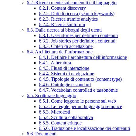
6.2. Ricerca utente sui contenuti e il linguaggio
6.2.1. Content discovery
6.2.2. Dati di ricerca (search keywords)
6.2.3. Ricerca tramite analytics
6.2.4. Ricerca sui forum
6.3. Dalla ricerca ai bisogni degli utenti
6.3.1. User stories per definire i contenuti
6.3.2. Job stories per definire i contenuti
6.3.3. Criteri di accettazione
6.4. Architettura dell’informazione
6.4.1. Definire l’architettura dell’informazione
6.4.2. Alberatura
6.4.3. Flussi di interazione
6.4.4. Sistemi di navigazione
6.4.5. Tipologie di contenuto (content type)
6.4.6. Ontologie e standard
6.4.7. Vocabolari controllati e tassonomie
6.5. Scrittura e linguaggio
6.5.1. Come leggono le persone sul web
6.5.2. Le regole per un linguaggio semplice
6.5.3. Microtesti
6.5.4. Scrittura collaborativa
6.5.5. Content critique
6.5.6. Traduzione e localizzazione dei contenuti
6.6. Documenti