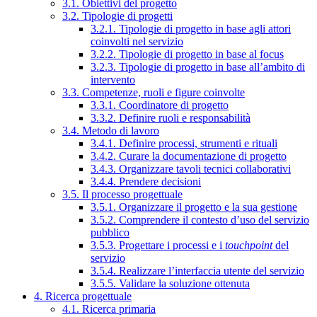
3.1. Obiettivi del progetto
3.2. Tipologie di progetti
3.2.1. Tipologie di progetto in base agli attori
coinvolti nel servizio
3.2.2. Tipologie di progetto in base al focus
3.2.3. Tipologie di progetto in base all’ambito di
intervento
3.3. Competenze, ruoli e figure coinvolte
3.3.1. Coordinatore di progetto
3.3.2. Definire ruoli e responsabilità
3.4. Metodo di lavoro
3.4.1. Definire processi, strumenti e rituali
3.4.2. Curare la documentazione di progetto
3.4.3. Organizzare tavoli tecnici collaborativi
3.4.4. Prendere decisioni
3.5. Il processo progettuale
3.5.1. Organizzare il progetto e la sua gestione
3.5.2. Comprendere il contesto d’uso del servizio
pubblico
3.5.3. Progettare i processi e i
touchpoint
del
servizio
3.5.4. Realizzare l’interfaccia utente del servizio
3.5.5. Validare la soluzione ottenuta
4. Ricerca progettuale
4.1. Ricerca primaria