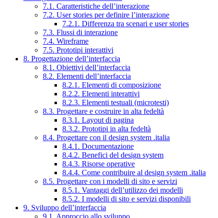
7.1. Caratteristiche dell’interazione
7.2. User stories per definire l’interazione
7.2.1. Differenza tra scenari e user stories
7.3. Flussi di interazione
7.4. Wireframe
7.5. Prototipi interattivi
8. Progettazione dell’interfaccia
8.1. Obiettivi dell’interfaccia
8.2. Elementi dell’interfaccia
8.2.1. Elementi di composizione
8.2.2. Elementi interattivi
8.2.3. Elementi testuali (microtesti)
8.3. Progettare e costruire in alta fedeltà
8.3.1. Layout di pagina
8.3.2. Prototipi in alta fedeltà
8.4. Progettare con il design system .italia
8.4.1. Documentazione
8.4.2. Benefici del design system
8.4.3. Risorse operative
8.4.4. Come contribuire al design system .italia
8.5. Progettare con i modelli di sito e servizi
8.5.1. Vantaggi dell’utilizzo dei modelli
8.5.2. I modelli di sito e servizi disponibili
9. Sviluppo dell’interfaccia
9.1. Approccio allo sviluppo