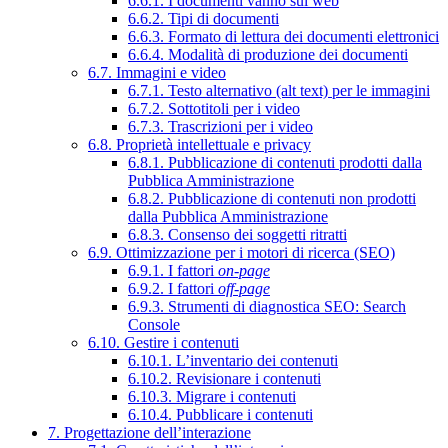
6.6.1. I documenti vanno sul web
6.6.2. Tipi di documenti
6.6.3. Formato di lettura dei documenti elettronici
6.6.4. Modalità di produzione dei documenti
6.7. Immagini e video
6.7.1. Testo alternativo (alt text) per le immagini
6.7.2. Sottotitoli per i video
6.7.3. Trascrizioni per i video
6.8. Proprietà intellettuale e privacy
6.8.1. Pubblicazione di contenuti prodotti dalla
Pubblica Amministrazione
6.8.2. Pubblicazione di contenuti non prodotti
dalla Pubblica Amministrazione
6.8.3. Consenso dei soggetti ritratti
6.9. Ottimizzazione per i motori di ricerca (SEO)
6.9.1. I fattori
on-page
6.9.2. I fattori
off-page
6.9.3. Strumenti di diagnostica SEO: Search
Console
6.10. Gestire i contenuti
6.10.1. L’inventario dei contenuti
6.10.2. Revisionare i contenuti
6.10.3. Migrare i contenuti
6.10.4. Pubblicare i contenuti
7. Progettazione dell’interazione