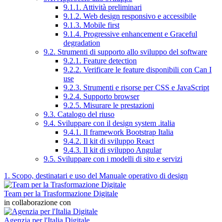
9.1.1. Attività preliminari
9.1.2. Web design responsivo e accessibile
9.1.3. Mobile first
9.1.4. Progressive enhancement e Graceful
degradation
9.2. Strumenti di supporto allo sviluppo del software
9.2.1. Feature detection
9.2.2. Verificare le feature disponibili con Can I
use
9.2.3. Strumenti e risorse per CSS e JavaScript
9.2.4. Supporto browser
9.2.5. Misurare le prestazioni
9.3. Catalogo del riuso
9.4. Sviluppare con il design system .italia
9.4.1. Il framework Bootstrap Italia
9.4.2. Il kit di sviluppo React
9.4.3. Il kit di sviluppo Angular
9.5. Sviluppare con i modelli di sito e servizi
1. Scopo, destinatari e uso del Manuale operativo di design
Team per la Trasformazione Digitale
in collaborazione con
Agenzia per l'Italia Digitale