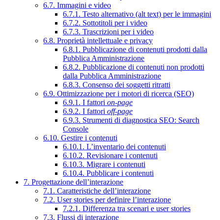
6.7. Immagini e video
6.7.1. Testo alternativo (alt text) per le immagini
6.7.2. Sottotitoli per i video
6.7.3. Trascrizioni per i video
6.8. Proprietà intellettuale e privacy
6.8.1. Pubblicazione di contenuti prodotti dalla
Pubblica Amministrazione
6.8.2. Pubblicazione di contenuti non prodotti
dalla Pubblica Amministrazione
6.8.3. Consenso dei soggetti ritratti
6.9. Ottimizzazione per i motori di ricerca (SEO)
6.9.1. I fattori
on-page
6.9.2. I fattori
off-page
6.9.3. Strumenti di diagnostica SEO: Search
Console
6.10. Gestire i contenuti
6.10.1. L’inventario dei contenuti
6.10.2. Revisionare i contenuti
6.10.3. Migrare i contenuti
6.10.4. Pubblicare i contenuti
7. Progettazione dell’interazione
7.1. Caratteristiche dell’interazione
7.2. User stories per definire l’interazione
7.2.1. Differenza tra scenari e user stories
7.3. Flussi di interazione