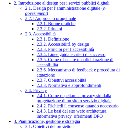
2. Introduzione al design per i servizi pubblici digitali
2.1. Design per l’amministrazione digitale (
e-
government
)
2.2. L’approccio progettuale
2.2.1. Buone pratiche
2.2.2. Principi
2.3. Accessibilità
2.3.1. Definizione
2.3.2. Accessibilità by design
2.3.3. Principi per l’accessibilità
2.3.4. Linee guida e criteri di successo
2.3.5. Come rilasciare una dichiarazione di
accessibilità
2.3.6. Meccanismo di feedback e procedura di
attuazione
2.3.7. Obiettivi accessibilità
2.3.8. Normativa e approfondimenti
2.4. Privacy
2.4.1. Come rispettare la privacy sin dalla
progettazione di un sito o servizio digitale
2.4.2. Richiedi il consenso quando necessario
2.4.3. Le basi del sito web: architettura,
informativa privacy, riferimenti DPO
3. Pianificazione, gestione e strategia
3.1. Obiettivi del progetto