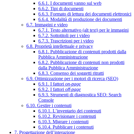
6.6.1. I documenti vanno sul web
6.6.2. Tipi di documenti
6.6.3. Formato di lettura dei documenti elettronici
6.6.4. Modalità di produzione dei documenti
6.7. Immagini e video
6.7.1. Testo alternativo (alt text) per le immagini
6.7.2. Sottotitoli per i video
6.7.3. Trascrizioni per i video
6.8. Proprietà intellettuale e privacy
6.8.1. Pubblicazione di contenuti prodotti dalla
Pubblica Amministrazione
6.8.2. Pubblicazione di contenuti non prodotti
dalla Pubblica Amministrazione
6.8.3. Consenso dei soggetti ritratti
6.9. Ottimizzazione per i motori di ricerca (SEO)
6.9.1. I fattori
on-page
6.9.2. I fattori
off-page
6.9.3. Strumenti di diagnostica SEO: Search
Console
6.10. Gestire i contenuti
6.10.1. L’inventario dei contenuti
6.10.2. Revisionare i contenuti
6.10.3. Migrare i contenuti
6.10.4. Pubblicare i contenuti
7. Progettazione dell’interazione