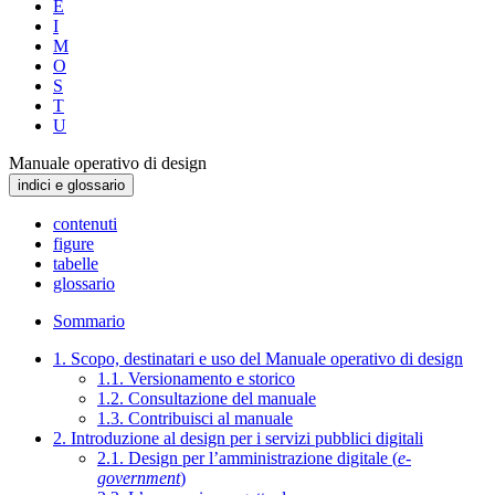
E
I
M
O
S
T
U
Manuale operativo di design
indici e glossario
contenuti
figure
tabelle
glossario
Sommario
1. Scopo, destinatari e uso del Manuale operativo di design
1.1. Versionamento e storico
1.2. Consultazione del manuale
1.3. Contribuisci al manuale
2. Introduzione al design per i servizi pubblici digitali
2.1. Design per l’amministrazione digitale (
e-
government
)