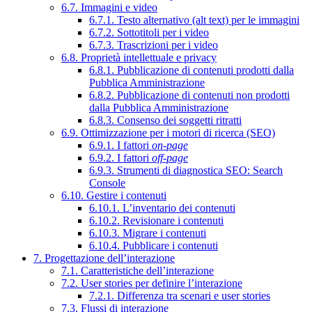
6.7. Immagini e video
6.7.1. Testo alternativo (alt text) per le immagini
6.7.2. Sottotitoli per i video
6.7.3. Trascrizioni per i video
6.8. Proprietà intellettuale e privacy
6.8.1. Pubblicazione di contenuti prodotti dalla
Pubblica Amministrazione
6.8.2. Pubblicazione di contenuti non prodotti
dalla Pubblica Amministrazione
6.8.3. Consenso dei soggetti ritratti
6.9. Ottimizzazione per i motori di ricerca (SEO)
6.9.1. I fattori
on-page
6.9.2. I fattori
off-page
6.9.3. Strumenti di diagnostica SEO: Search
Console
6.10. Gestire i contenuti
6.10.1. L’inventario dei contenuti
6.10.2. Revisionare i contenuti
6.10.3. Migrare i contenuti
6.10.4. Pubblicare i contenuti
7. Progettazione dell’interazione
7.1. Caratteristiche dell’interazione
7.2. User stories per definire l’interazione
7.2.1. Differenza tra scenari e user stories
7.3. Flussi di interazione