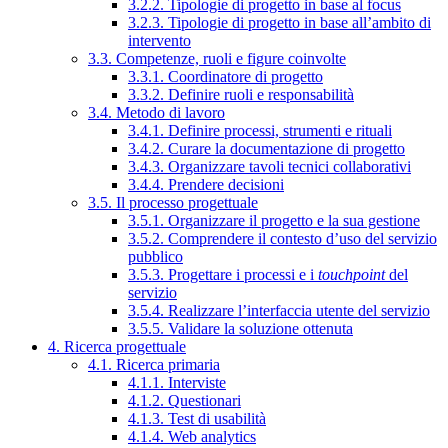
3.2.2. Tipologie di progetto in base al focus
3.2.3. Tipologie di progetto in base all’ambito di
intervento
3.3. Competenze, ruoli e figure coinvolte
3.3.1. Coordinatore di progetto
3.3.2. Definire ruoli e responsabilità
3.4. Metodo di lavoro
3.4.1. Definire processi, strumenti e rituali
3.4.2. Curare la documentazione di progetto
3.4.3. Organizzare tavoli tecnici collaborativi
3.4.4. Prendere decisioni
3.5. Il processo progettuale
3.5.1. Organizzare il progetto e la sua gestione
3.5.2. Comprendere il contesto d’uso del servizio
pubblico
3.5.3. Progettare i processi e i
touchpoint
del
servizio
3.5.4. Realizzare l’interfaccia utente del servizio
3.5.5. Validare la soluzione ottenuta
4. Ricerca progettuale
4.1. Ricerca primaria
4.1.1. Interviste
4.1.2. Questionari
4.1.3. Test di usabilità
4.1.4. Web analytics