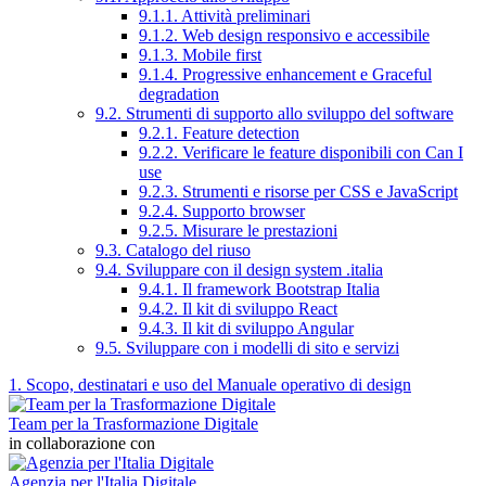
9.1.1. Attività preliminari
9.1.2. Web design responsivo e accessibile
9.1.3. Mobile first
9.1.4. Progressive enhancement e Graceful
degradation
9.2. Strumenti di supporto allo sviluppo del software
9.2.1. Feature detection
9.2.2. Verificare le feature disponibili con Can I
use
9.2.3. Strumenti e risorse per CSS e JavaScript
9.2.4. Supporto browser
9.2.5. Misurare le prestazioni
9.3. Catalogo del riuso
9.4. Sviluppare con il design system .italia
9.4.1. Il framework Bootstrap Italia
9.4.2. Il kit di sviluppo React
9.4.3. Il kit di sviluppo Angular
9.5. Sviluppare con i modelli di sito e servizi
1. Scopo, destinatari e uso del Manuale operativo di design
Team per la Trasformazione Digitale
in collaborazione con
Agenzia per l'Italia Digitale