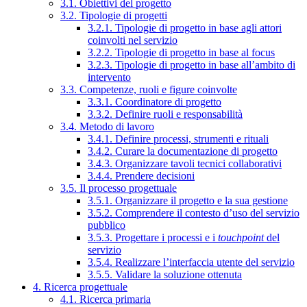
3.1. Obiettivi del progetto
3.2. Tipologie di progetti
3.2.1. Tipologie di progetto in base agli attori
coinvolti nel servizio
3.2.2. Tipologie di progetto in base al focus
3.2.3. Tipologie di progetto in base all’ambito di
intervento
3.3. Competenze, ruoli e figure coinvolte
3.3.1. Coordinatore di progetto
3.3.2. Definire ruoli e responsabilità
3.4. Metodo di lavoro
3.4.1. Definire processi, strumenti e rituali
3.4.2. Curare la documentazione di progetto
3.4.3. Organizzare tavoli tecnici collaborativi
3.4.4. Prendere decisioni
3.5. Il processo progettuale
3.5.1. Organizzare il progetto e la sua gestione
3.5.2. Comprendere il contesto d’uso del servizio
pubblico
3.5.3. Progettare i processi e i
touchpoint
del
servizio
3.5.4. Realizzare l’interfaccia utente del servizio
3.5.5. Validare la soluzione ottenuta
4. Ricerca progettuale
4.1. Ricerca primaria