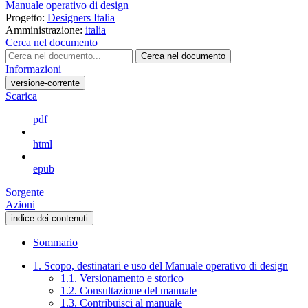
Manuale operativo di design
Progetto:
Designers Italia
Amministrazione:
italia
Cerca nel documento
Cerca nel documento
Informazioni
versione-corrente
Scarica
pdf
html
epub
Sorgente
Azioni
indice dei contenuti
Sommario
1. Scopo, destinatari e uso del Manuale operativo di design
1.1. Versionamento e storico
1.2. Consultazione del manuale
1.3. Contribuisci al manuale