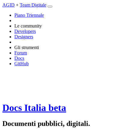
AGID
+
Team Digitale
Piano Triennale
Le community
Developers
Designers
Gli strumenti
Forum
Docs
GitHub
Docs Italia
beta
Documenti pubblici, digitali.