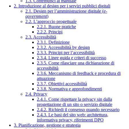
1.3. Contribuisci al manuale
2. Introduzione al design per i servizi pubblici digitali
2.1. Design per l’amministrazione digitale (
e-
government
)
2.2. L’approccio progettuale
2.2.1. Buone pratiche
2.2.2. Principi
2.3. Accessibilità
2.3.1. Definizione
2.3.2. Accessibilità by design
2.3.3. Principi per l’accessibilità
2.3.4. Linee guida e criteri di successo
2.3.5. Come rilasciare una dichiarazione di
accessibilità
2.3.6. Meccanismo di feedback e procedura di
attuazione
2.3.7. Obiettivi accessibilità
2.3.8. Normativa e approfondimenti
2.4. Privacy
2.4.1. Come rispettare la privacy sin dalla
progettazione di un sito o servizio digitale
2.4.2. Richiedi il consenso quando necessario
2.4.3. Le basi del sito web: architettura,
informativa privacy, riferimenti DPO
3. Pianificazione, gestione e strategia