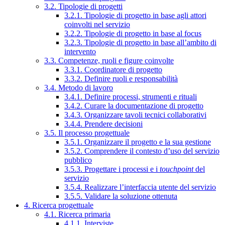
3.2. Tipologie di progetti
3.2.1. Tipologie di progetto in base agli attori
coinvolti nel servizio
3.2.2. Tipologie di progetto in base al focus
3.2.3. Tipologie di progetto in base all’ambito di
intervento
3.3. Competenze, ruoli e figure coinvolte
3.3.1. Coordinatore di progetto
3.3.2. Definire ruoli e responsabilità
3.4. Metodo di lavoro
3.4.1. Definire processi, strumenti e rituali
3.4.2. Curare la documentazione di progetto
3.4.3. Organizzare tavoli tecnici collaborativi
3.4.4. Prendere decisioni
3.5. Il processo progettuale
3.5.1. Organizzare il progetto e la sua gestione
3.5.2. Comprendere il contesto d’uso del servizio
pubblico
3.5.3. Progettare i processi e i
touchpoint
del
servizio
3.5.4. Realizzare l’interfaccia utente del servizio
3.5.5. Validare la soluzione ottenuta
4. Ricerca progettuale
4.1. Ricerca primaria
4.1.1. Interviste