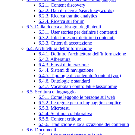
6.2.1. Content discovery
6.2.2. Dati di ricerca (search keywords)
6.2.3. Ricerca tramite analytics
6.2.4. Ricerca sui forum
6.3. Dalla ricerca ai bisogni degli utenti
6.3.1. User stories per definire i contenuti
6.3.2. Job stories per definire i contenuti
6.3.3. Criteri di accettazione
6.4. Architettura dell’informazione
6.4.1. Definire l’architettura dell’informazione
6.4.2. Alberatura
6.4.3. Flussi di interazione
6.4.4. Sistemi di navigazione
6.4.5. Tipologie di contenuto (content type)
6.4.6. Ontologie e standard
6.4.7. Vocabolari controllati e tassonomie
6.5. Scrittura e linguaggio
6.5.1. Come leggono le persone sul web
6.5.2. Le regole per un linguaggio semplice
6.5.3. Microtesti
6.5.4. Scrittura collaborativa
6.5.5. Content critique
6.5.6. Traduzione e localizzazione dei contenuti
6.6. Documenti