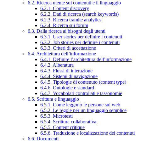
6.2. Ricerca utente sui contenuti e il linguaggio
6.2.1. Content discovery
6.2.2. Dati di ricerca (search keywords)
6.2.3. Ricerca tramite analytics
6.2.4. Ricerca sui forum
6.3. Dalla ricerca ai bisogni degli utenti
6.3.1. User stories per definire i contenuti
6.3.2. Job stories per definire i contenuti
6.3.3. Criteri di accettazione
6.4. Architettura dell’informazione
6.4.1. Definire l’architettura dell’informazione
6.4.2. Alberatura
6.4.3. Flussi di interazione
6.4.4. Sistemi di navigazione
6.4.5. Tipologie di contenuto (content type)
6.4.6. Ontologie e standard
6.4.7. Vocabolari controllati e tassonomie
6.5. Scrittura e linguaggio
6.5.1. Come leggono le persone sul web
6.5.2. Le regole per un linguaggio semplice
6.5.3. Microtesti
6.5.4. Scrittura collaborativa
6.5.5. Content critique
6.5.6. Traduzione e localizzazione dei contenuti
6.6. Documenti