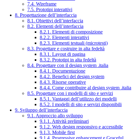
7.4. Wireframe
7.5. Prototipi interattivi
8. Progettazione dell’interfaccia
8.1. Obiettivi dell’interfaccia
8.2. Elementi dell’interfaccia
8.2.1. Elementi di composizione
8.2.2. Elementi interattivi
8.2.3. Elementi testuali (microtesti)
8.3. Progettare e costruire in alta fedeltà
8.3.1. Layout di pagina
8.3.2. Prototipi in alta fedeltà
8.4. Progettare con il design system .italia
8.4.1. Documentazione
8.4.2. Benefici del design system
8.4.3. Risorse operative
8.4.4. Come contribuire al design system .italia
8.5. Progettare con i modelli di sito e servizi
8.5.1. Vantaggi dell’utilizzo dei modelli
8.5.2. I modelli di sito e servizi disponibili
9. Sviluppo dell’interfaccia
9.1. Approccio allo sviluppo
9.1.1. Attività preliminari
9.1.2. Web design responsivo e accessibile
9.1.3. Mobile first
9.1.4. Progressive enhancement e Graceful