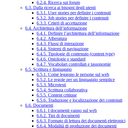
6.2.4. Ricerca sui forum
6.3. Dalla ricerca ai bisogni degli utenti
6.3.1. User stories per definire i contenuti
6.3.2. Job stories per definire i contenuti
6.3.3. Criteri di accettazione
6.4. Architettura dell’informazione
6.4.1. Definire l’architettura dell’informazione
6.4.2. Alberatura
6.4.3. Flussi di interazione
6.4.4. Sistemi di navigazione
6.4.5. Tipologie di contenuto (content type)
6.4.6. Ontologie e standard
6.4.7. Vocabolari controllati e tassonomie
6.5. Scrittura e linguaggio
6.5.1. Come leggono le persone sul web
6.5.2. Le regole per un linguaggio semplice
6.5.3. Microtesti
6.5.4. Scrittura collaborativa
6.5.5. Content critique
6.5.6. Traduzione e localizzazione dei contenuti
6.6. Documenti
6.6.1. I documenti vanno sul web
6.6.2. Tipi di documenti
6.6.3. Formato di lettura dei documenti elettronici
6.6.4. Modalità di produzione dei documenti