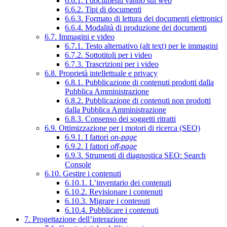
6.6.1. I documenti vanno sul web
6.6.2. Tipi di documenti
6.6.3. Formato di lettura dei documenti elettronici
6.6.4. Modalità di produzione dei documenti
6.7. Immagini e video
6.7.1. Testo alternativo (alt text) per le immagini
6.7.2. Sottotitoli per i video
6.7.3. Trascrizioni per i video
6.8. Proprietà intellettuale e privacy
6.8.1. Pubblicazione di contenuti prodotti dalla
Pubblica Amministrazione
6.8.2. Pubblicazione di contenuti non prodotti
dalla Pubblica Amministrazione
6.8.3. Consenso dei soggetti ritratti
6.9. Ottimizzazione per i motori di ricerca (SEO)
6.9.1. I fattori
on-page
6.9.2. I fattori
off-page
6.9.3. Strumenti di diagnostica SEO: Search
Console
6.10. Gestire i contenuti
6.10.1. L’inventario dei contenuti
6.10.2. Revisionare i contenuti
6.10.3. Migrare i contenuti
6.10.4. Pubblicare i contenuti
7. Progettazione dell’interazione