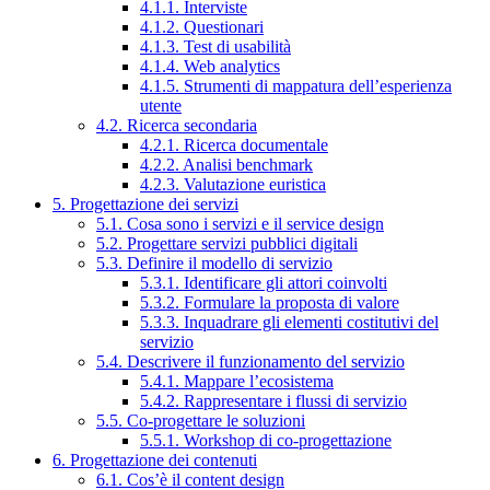
4.1.1. Interviste
4.1.2. Questionari
4.1.3. Test di usabilità
4.1.4. Web analytics
4.1.5. Strumenti di mappatura dell’esperienza
utente
4.2. Ricerca secondaria
4.2.1. Ricerca documentale
4.2.2. Analisi benchmark
4.2.3. Valutazione euristica
5. Progettazione dei servizi
5.1. Cosa sono i servizi e il service design
5.2. Progettare servizi pubblici digitali
5.3. Definire il modello di servizio
5.3.1. Identificare gli attori coinvolti
5.3.2. Formulare la proposta di valore
5.3.3. Inquadrare gli elementi costitutivi del
servizio
5.4. Descrivere il funzionamento del servizio
5.4.1. Mappare l’ecosistema
5.4.2. Rappresentare i flussi di servizio
5.5. Co-progettare le soluzioni
5.5.1. Workshop di co-progettazione
6. Progettazione dei contenuti
6.1. Cos’è il content design