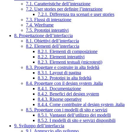
7.1. Caratteristiche dell’interazione
7.2. User stories per definire l’interazione
7.2.1. Differenza tra scenari e user stories
7.3. Flussi di interazione
7.4. Wireframe
7.5. Prototipi interattivi
8. Progettazione dell’interfaccia
8.1. Obiettivi dell’interfaccia
8.2. Elementi dell’interfaccia
8.2.1. Elementi di composizione
8.2.2. Elementi interattivi
8.2.3. Elementi testuali (microtesti)
8.3. Progettare e costruire in alta fedeltà
8.3.1. Layout di pagina
8.3.2. Prototipi in alta fedeltà
8.4. Progettare con il design system .italia
8.4.1. Documentazione
8.4.2. Benefici del design system
8.4.3. Risorse operative
8.4.4. Come contribuire al design system .italia
8.5. Progettare con i modelli di sito e servizi
8.5.1. Vantaggi dell’utilizzo dei modelli
8.5.2. I modelli di sito e servizi disponibili
9. Sviluppo dell’interfaccia
9.1. Approccio allo sviluppo