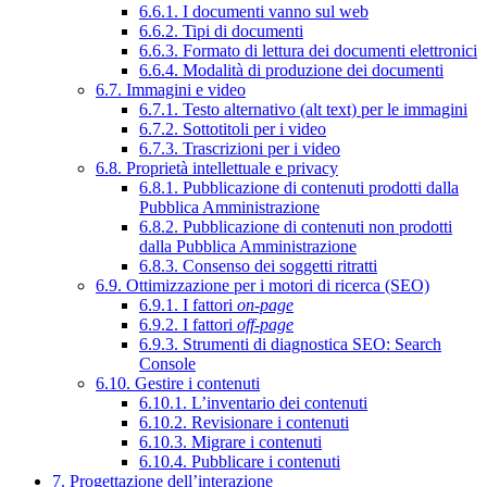
6.6.1. I documenti vanno sul web
6.6.2. Tipi di documenti
6.6.3. Formato di lettura dei documenti elettronici
6.6.4. Modalità di produzione dei documenti
6.7. Immagini e video
6.7.1. Testo alternativo (alt text) per le immagini
6.7.2. Sottotitoli per i video
6.7.3. Trascrizioni per i video
6.8. Proprietà intellettuale e privacy
6.8.1. Pubblicazione di contenuti prodotti dalla
Pubblica Amministrazione
6.8.2. Pubblicazione di contenuti non prodotti
dalla Pubblica Amministrazione
6.8.3. Consenso dei soggetti ritratti
6.9. Ottimizzazione per i motori di ricerca (SEO)
6.9.1. I fattori
on-page
6.9.2. I fattori
off-page
6.9.3. Strumenti di diagnostica SEO: Search
Console
6.10. Gestire i contenuti
6.10.1. L’inventario dei contenuti
6.10.2. Revisionare i contenuti
6.10.3. Migrare i contenuti
6.10.4. Pubblicare i contenuti
7. Progettazione dell’interazione