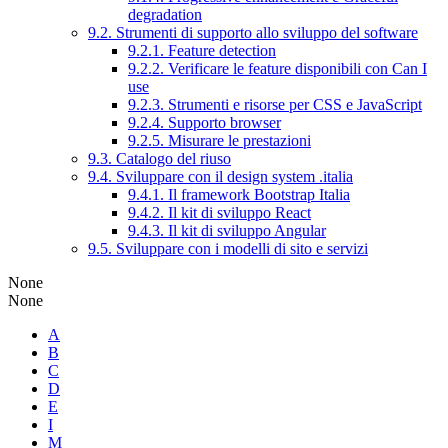
degradation
9.2. Strumenti di supporto allo sviluppo del software
9.2.1. Feature detection
9.2.2. Verificare le feature disponibili con Can I
use
9.2.3. Strumenti e risorse per CSS e JavaScript
9.2.4. Supporto browser
9.2.5. Misurare le prestazioni
9.3. Catalogo del riuso
9.4. Sviluppare con il design system .italia
9.4.1. Il framework Bootstrap Italia
9.4.2. Il kit di sviluppo React
9.4.3. Il kit di sviluppo Angular
9.5. Sviluppare con i modelli di sito e servizi
None
None
A
B
C
D
E
I
M