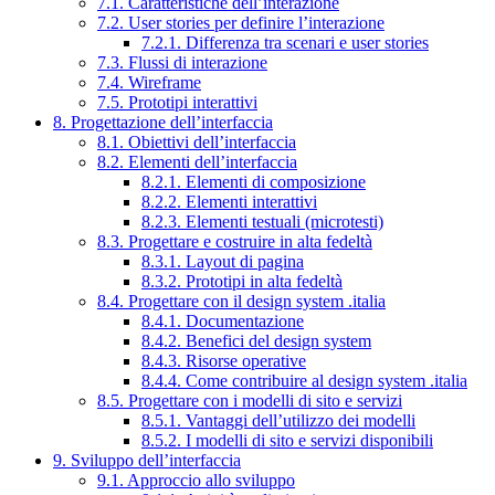
7.1. Caratteristiche dell’interazione
7.2. User stories per definire l’interazione
7.2.1. Differenza tra scenari e user stories
7.3. Flussi di interazione
7.4. Wireframe
7.5. Prototipi interattivi
8. Progettazione dell’interfaccia
8.1. Obiettivi dell’interfaccia
8.2. Elementi dell’interfaccia
8.2.1. Elementi di composizione
8.2.2. Elementi interattivi
8.2.3. Elementi testuali (microtesti)
8.3. Progettare e costruire in alta fedeltà
8.3.1. Layout di pagina
8.3.2. Prototipi in alta fedeltà
8.4. Progettare con il design system .italia
8.4.1. Documentazione
8.4.2. Benefici del design system
8.4.3. Risorse operative
8.4.4. Come contribuire al design system .italia
8.5. Progettare con i modelli di sito e servizi
8.5.1. Vantaggi dell’utilizzo dei modelli
8.5.2. I modelli di sito e servizi disponibili
9. Sviluppo dell’interfaccia
9.1. Approccio allo sviluppo