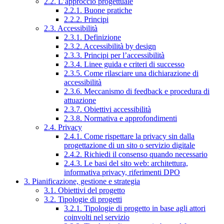
2.2. L’approccio progettuale
2.2.1. Buone pratiche
2.2.2. Principi
2.3. Accessibilità
2.3.1. Definizione
2.3.2. Accessibilità by design
2.3.3. Principi per l’accessibilità
2.3.4. Linee guida e criteri di successo
2.3.5. Come rilasciare una dichiarazione di
accessibilità
2.3.6. Meccanismo di feedback e procedura di
attuazione
2.3.7. Obiettivi accessibilità
2.3.8. Normativa e approfondimenti
2.4. Privacy
2.4.1. Come rispettare la privacy sin dalla
progettazione di un sito o servizio digitale
2.4.2. Richiedi il consenso quando necessario
2.4.3. Le basi del sito web: architettura,
informativa privacy, riferimenti DPO
3. Pianificazione, gestione e strategia
3.1. Obiettivi del progetto
3.2. Tipologie di progetti
3.2.1. Tipologie di progetto in base agli attori
coinvolti nel servizio