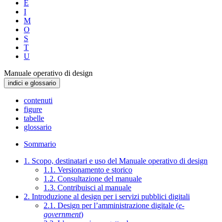
E
I
M
O
S
T
U
Manuale operativo di design
indici e glossario
contenuti
figure
tabelle
glossario
Sommario
1. Scopo, destinatari e uso del Manuale operativo di design
1.1. Versionamento e storico
1.2. Consultazione del manuale
1.3. Contribuisci al manuale
2. Introduzione al design per i servizi pubblici digitali
2.1. Design per l’amministrazione digitale (
e-
government
)