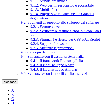
9.1.1. Attività preliminari
9.1.2. Web design responsivo e accessibile
9.1.3. Mobile first
9.1.4. Progressive enhancement e Graceful
degradation
9.2. Strumenti di supporto allo sviluppo del software
9.2.1. Feature detection
9.2.2. Verificare le feature disponibili con Can I
use
9.2.3. Strumenti e risorse per CSS e JavaScript
9.2.4. Supporto browser
9.2.5. Misurare le prestazioni
9.3. Catalogo del riuso
9.4. Sviluppare con il design system .italia
9.4.1. Il framework Bootstrap Italia
9.4.2. Il kit di sviluppo React
9.4.3. Il kit di sviluppo Angular
9.5. Sviluppare con i modelli di sito e servizi
glossario
A
B
C
D