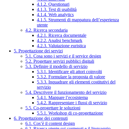
4.1.2. Questionari
4.1.3. Test di usabilità
4.1.4. Web analytics
4.1.5. Strumenti di mappatura dell’esperienza
utente
4.2. Ricerca secondaria
4.2.1. Ricerca documentale
4.2.2. Analisi benchmark
4.2.3. Valutazione euristica
5. Progettazione dei servizi
5.1. Cosa sono i servizi e il service design
5.2. Progettare servizi pubblici digitali
5.3. Definire il modello di servizio
5.3.1. Identificare gli attori coinvolti
5.3.2. Formulare la proposta di valore
5.3.3. Inquadrare gli elementi costitutivi del
servizio
5.4. Descrivere il funzionamento del servizio
5.4.1. Mappare l’ecosistema
5.4.2. Rappresentare i flussi di servizio
5.5. Co-progettare le soluzioni
5.5.1. Workshop di co-progettazione
6. Progettazione dei contenuti
6.1. Cos’è il content design
6.2. Ricerca utente sui contenuti e il linguaggio