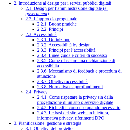
2. Introduzione al design per i servizi pubblici digitali
2.1. Design per l’amministrazione digitale (
e-
government
)
2.2. L’approccio progettuale
2.2.1. Buone pratiche
2.2.2. Principi
2.3. Accessibilità
2.3.1. Definizione
2.3.2. Accessibilità by design
2.3.3. Principi per l’accessibilità
2.3.4. Linee guida e criteri di successo
2.3.5. Come rilasciare una dichiarazione di
accessibilità
2.3.6. Meccanismo di feedback e procedura di
attuazione
2.3.7. Obiettivi accessibilità
2.3.8. Normativa e approfondimenti
2.4. Privacy
2.4.1. Come rispettare la privacy sin dalla
progettazione di un sito o servizio digitale
2.4.2. Richiedi il consenso quando necessario
2.4.3. Le basi del sito web: architettura,
informativa privacy, riferimenti DPO
3. Pianificazione, gestione e strategia
3.1. Obiettivi del progetto