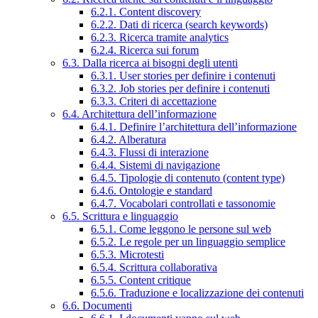
6.2.1. Content discovery
6.2.2. Dati di ricerca (search keywords)
6.2.3. Ricerca tramite analytics
6.2.4. Ricerca sui forum
6.3. Dalla ricerca ai bisogni degli utenti
6.3.1. User stories per definire i contenuti
6.3.2. Job stories per definire i contenuti
6.3.3. Criteri di accettazione
6.4. Architettura dell’informazione
6.4.1. Definire l’architettura dell’informazione
6.4.2. Alberatura
6.4.3. Flussi di interazione
6.4.4. Sistemi di navigazione
6.4.5. Tipologie di contenuto (content type)
6.4.6. Ontologie e standard
6.4.7. Vocabolari controllati e tassonomie
6.5. Scrittura e linguaggio
6.5.1. Come leggono le persone sul web
6.5.2. Le regole per un linguaggio semplice
6.5.3. Microtesti
6.5.4. Scrittura collaborativa
6.5.5. Content critique
6.5.6. Traduzione e localizzazione dei contenuti
6.6. Documenti