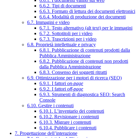
6.6.1. I documenti vanno sul web
6.6.2. Tipi di documenti
6.6.3. Formato di lettura dei documenti elettronici
6.6.4. Modalità di produzione dei documenti
6.7. Immagini e video
6.7.1. Testo alternativo (alt text) per le immagini
6.7.2. Sottotitoli per i video
6.7.3. Trascrizioni per i video
6.8. Proprietà intellettuale e privacy
6.8.1. Pubblicazione di contenuti prodotti dalla
Pubblica Amministrazione
6.8.2. Pubblicazione di contenuti non prodotti
dalla Pubblica Amministrazione
6.8.3. Consenso dei soggetti ritratti
6.9. Ottimizzazione per i motori di ricerca (SEO)
6.9.1. I fattori
on-page
6.9.2. I fattori
off-page
6.9.3. Strumenti di diagnostica SEO: Search
Console
6.10. Gestire i contenuti
6.10.1. L’inventario dei contenuti
6.10.2. Revisionare i contenuti
6.10.3. Migrare i contenuti
6.10.4. Pubblicare i contenuti
7. Progettazione dell’interazione