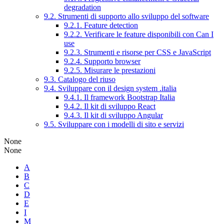
degradation
9.2. Strumenti di supporto allo sviluppo del software
9.2.1. Feature detection
9.2.2. Verificare le feature disponibili con Can I
use
9.2.3. Strumenti e risorse per CSS e JavaScript
9.2.4. Supporto browser
9.2.5. Misurare le prestazioni
9.3. Catalogo del riuso
9.4. Sviluppare con il design system .italia
9.4.1. Il framework Bootstrap Italia
9.4.2. Il kit di sviluppo React
9.4.3. Il kit di sviluppo Angular
9.5. Sviluppare con i modelli di sito e servizi
None
None
A
B
C
D
E
I
M