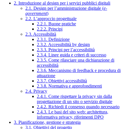
2. Introduzione al design per i servizi pubblici digitali
2.1. Design per l’amministrazione digitale (
e-
government
)
2.2. L’approccio progettuale
2.2.1. Buone pratiche
2.2.2. Principi
2.3. Accessibilità
2.3.1. Definizione
2.3.2. Accessibilità by design
2.3.3. Principi per l’accessibilità
2.3.4. Linee guida e criteri di successo
2.3.5. Come rilasciare una dichiarazione di
accessibilità
2.3.6. Meccanismo di feedback e procedura di
attuazione
2.3.7. Obiettivi accessibilità
2.3.8. Normativa e approfondimenti
2.4. Privacy
2.4.1. Come rispettare la privacy sin dalla
progettazione di un sito o servizio digitale
2.4.2. Richiedi il consenso quando necessario
2.4.3. Le basi del sito web: architettura,
informativa privacy, riferimenti DPO
3. Pianificazione, gestione e strategia
3.1. Obiettivi del progetto