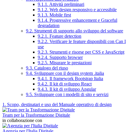
9.1.1. Attività preliminari
9.1.2. Web design responsivo e accessibile
9.1.3. Mobile first
9.1.4. Progressive enhancement e Graceful
degradation
9.2. Strumenti di supporto allo sviluppo del software
9.2.1. Feature detection
9.2.2. Verificare le feature disponibili con Can I
use
9.2.3. Strumenti e risorse per CSS e JavaScript
9.2.4. Supporto browser
9.2.5. Misurare le prestazioni
9.3. Catalogo del riuso
9.4. Sviluppare con il design system .italia
9.4.1. Il framework Bootstrap Italia
9.4.2. Il kit di sviluppo React
9.4.3. Il kit di sviluppo Angular
9.5. Sviluppare con i modelli di sito e servizi
1. Scopo, destinatari e uso del Manuale operativo di design
Team per la Trasformazione Digitale
in collaborazione con
Agenzia per l'Italia Digitale