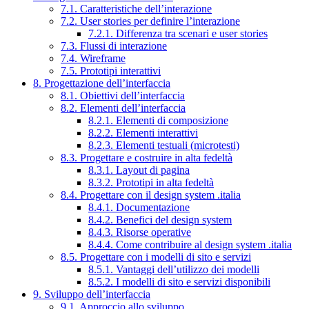
7.1. Caratteristiche dell’interazione
7.2. User stories per definire l’interazione
7.2.1. Differenza tra scenari e user stories
7.3. Flussi di interazione
7.4. Wireframe
7.5. Prototipi interattivi
8. Progettazione dell’interfaccia
8.1. Obiettivi dell’interfaccia
8.2. Elementi dell’interfaccia
8.2.1. Elementi di composizione
8.2.2. Elementi interattivi
8.2.3. Elementi testuali (microtesti)
8.3. Progettare e costruire in alta fedeltà
8.3.1. Layout di pagina
8.3.2. Prototipi in alta fedeltà
8.4. Progettare con il design system .italia
8.4.1. Documentazione
8.4.2. Benefici del design system
8.4.3. Risorse operative
8.4.4. Come contribuire al design system .italia
8.5. Progettare con i modelli di sito e servizi
8.5.1. Vantaggi dell’utilizzo dei modelli
8.5.2. I modelli di sito e servizi disponibili
9. Sviluppo dell’interfaccia
9.1. Approccio allo sviluppo