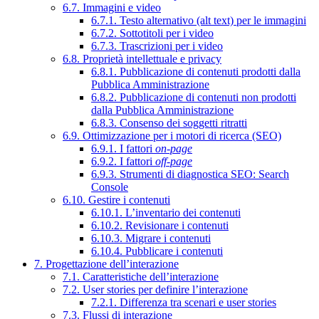
6.7. Immagini e video
6.7.1. Testo alternativo (alt text) per le immagini
6.7.2. Sottotitoli per i video
6.7.3. Trascrizioni per i video
6.8. Proprietà intellettuale e privacy
6.8.1. Pubblicazione di contenuti prodotti dalla
Pubblica Amministrazione
6.8.2. Pubblicazione di contenuti non prodotti
dalla Pubblica Amministrazione
6.8.3. Consenso dei soggetti ritratti
6.9. Ottimizzazione per i motori di ricerca (SEO)
6.9.1. I fattori
on-page
6.9.2. I fattori
off-page
6.9.3. Strumenti di diagnostica SEO: Search
Console
6.10. Gestire i contenuti
6.10.1. L’inventario dei contenuti
6.10.2. Revisionare i contenuti
6.10.3. Migrare i contenuti
6.10.4. Pubblicare i contenuti
7. Progettazione dell’interazione
7.1. Caratteristiche dell’interazione
7.2. User stories per definire l’interazione
7.2.1. Differenza tra scenari e user stories
7.3. Flussi di interazione