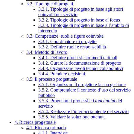
3.2. Tipologie di progetti
3.2.1. Tipologie di progetto in base agli attori
coinvolti nel servizio
3.2.2. Tipologie di progetto in base al focus
3.2.3. Tipologie di progetto in base all’ambito di
intervento
3.3. Competenze, ruoli e figure coinvolte
3.3.1. Coordinatore di progetto
3.3.2. Definire ruoli e responsabilità
3.4. Metodo di lavoro
3.4.1. Definire processi, strumenti e rituali
3.4.2. Curare la documentazione di progetto
3.4.3. Organizzare tavoli tecnici collaborativi
3.4.4. Prendere decisioni
3.5. Il processo progettuale
3.5.1. Organizzare il progetto e la sua gestione
3.5.2. Comprendere il contesto d’uso del servizio
pubblico
3.5.3. Progettare i processi e i
touchpoint
del
servizio
3.5.4. Realizzare l’interfaccia utente del servizio
3.5.5. Validare la soluzione ottenuta
4. Ricerca progettuale
4.1. Ricerca primaria
4.1.1. Interviste