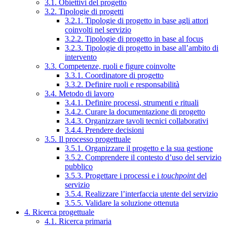
3.1. Obiettivi del progetto
3.2. Tipologie di progetti
3.2.1. Tipologie di progetto in base agli attori
coinvolti nel servizio
3.2.2. Tipologie di progetto in base al focus
3.2.3. Tipologie di progetto in base all’ambito di
intervento
3.3. Competenze, ruoli e figure coinvolte
3.3.1. Coordinatore di progetto
3.3.2. Definire ruoli e responsabilità
3.4. Metodo di lavoro
3.4.1. Definire processi, strumenti e rituali
3.4.2. Curare la documentazione di progetto
3.4.3. Organizzare tavoli tecnici collaborativi
3.4.4. Prendere decisioni
3.5. Il processo progettuale
3.5.1. Organizzare il progetto e la sua gestione
3.5.2. Comprendere il contesto d’uso del servizio
pubblico
3.5.3. Progettare i processi e i
touchpoint
del
servizio
3.5.4. Realizzare l’interfaccia utente del servizio
3.5.5. Validare la soluzione ottenuta
4. Ricerca progettuale
4.1. Ricerca primaria