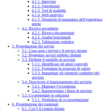
4.1.1. Interviste
4.1.2. Questionari
4.1.3. Test di usabilità
4.1.4. Web analytics
4.1.5. Strumenti di mappatura dell’esperienza
utente
4.2. Ricerca secondaria
4.2.1. Ricerca documentale
4.2.2. Analisi benchmark
4.2.3. Valutazione euristica
5. Progettazione dei servizi
5.1. Cosa sono i servizi e il service design
5.2. Progettare servizi pubblici digitali
5.3. Definire il modello di servizio
5.3.1. Identificare gli attori coinvolti
5.3.2. Formulare la proposta di valore
5.3.3. Inquadrare gli elementi costitutivi del
servizio
5.4. Descrivere il funzionamento del servizio
5.4.1. Mappare l’ecosistema
5.4.2. Rappresentare i flussi di servizio
5.5. Co-progettare le soluzioni
5.5.1. Workshop di co-progettazione
6. Progettazione dei contenuti
6.1. Cos’è il content design