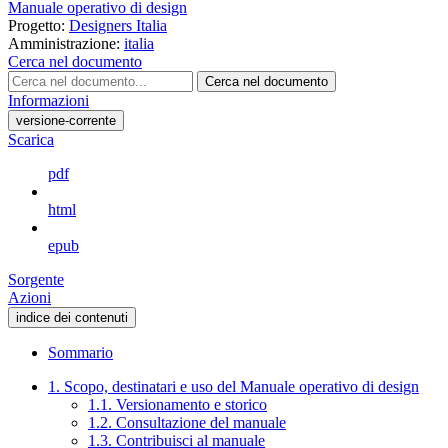
Manuale operativo di design
Progetto:
Designers Italia
Amministrazione:
italia
Cerca nel documento
Cerca nel documento
Informazioni
versione-corrente
Scarica
pdf
html
epub
Sorgente
Azioni
indice dei contenuti
Sommario
1. Scopo, destinatari e uso del Manuale operativo di design
1.1. Versionamento e storico
1.2. Consultazione del manuale
1.3. Contribuisci al manuale