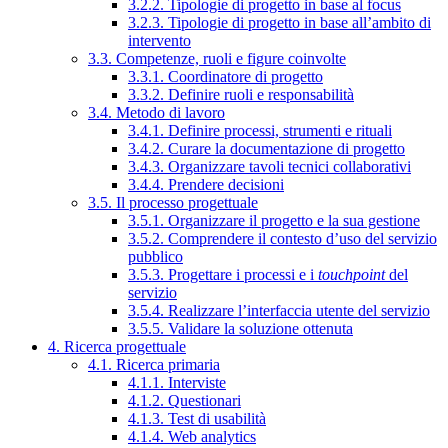
3.2.2. Tipologie di progetto in base al focus
3.2.3. Tipologie di progetto in base all’ambito di
intervento
3.3. Competenze, ruoli e figure coinvolte
3.3.1. Coordinatore di progetto
3.3.2. Definire ruoli e responsabilità
3.4. Metodo di lavoro
3.4.1. Definire processi, strumenti e rituali
3.4.2. Curare la documentazione di progetto
3.4.3. Organizzare tavoli tecnici collaborativi
3.4.4. Prendere decisioni
3.5. Il processo progettuale
3.5.1. Organizzare il progetto e la sua gestione
3.5.2. Comprendere il contesto d’uso del servizio
pubblico
3.5.3. Progettare i processi e i
touchpoint
del
servizio
3.5.4. Realizzare l’interfaccia utente del servizio
3.5.5. Validare la soluzione ottenuta
4. Ricerca progettuale
4.1. Ricerca primaria
4.1.1. Interviste
4.1.2. Questionari
4.1.3. Test di usabilità
4.1.4. Web analytics