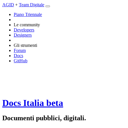
AGID
+
Team Digitale
Piano Triennale
Le community
Developers
Designers
Gli strumenti
Forum
Docs
GitHub
Docs Italia
beta
Documenti pubblici, digitali.