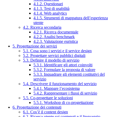
4.1.2. Questionari
4.1.3. Test di usabilità
4.1.4. Web analytics
4.1.5. Strumenti di mappatura dell’esperienza
utente
4.2. Ricerca secondaria
4.2.1. Ricerca documentale
4.2.2. Analisi benchmark
4.2.3. Valutazione euristica
5. Progettazione dei servizi
5.1. Cosa sono i servizi e il service design
5.2. Progettare servizi pubblici digitali
5.3. Definire il modello di servizio
5.3.1. Identificare gli attori coinvolti
5.3.2. Formulare la proposta di valore
5.3.3. Inquadrare gli elementi costitutivi del
servizio
5.4. Descrivere il funzionamento del servizio
5.4.1. Mappare l’ecosistema
5.4.2. Rappresentare i flussi di servizio
5.5. Co-progettare le soluzioni
5.5.1. Workshop di co-progettazione
6. Progettazione dei contenuti
6.1. Cos’è il content design
6.2. Ricerca utente sui contenuti e il linguaggio