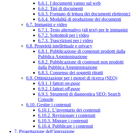
6.6.1. I documenti vanno sul web
6.6.2. Tipi di documenti
6.6.3. Formato di lettura dei documenti elettronici
6.6.4. Modalità di produzione dei documenti
6.7. Immagini e video
6.7.1. Testo alternativo (alt text) per le immagini
6.7.2. Sottotitoli per i video
6.7.3. Trascrizioni per i video
6.8. Proprietà intellettuale e privacy
6.8.1. Pubblicazione di contenuti prodotti dalla
Pubblica Amministrazione
6.8.2. Pubblicazione di contenuti non prodotti
dalla Pubblica Amministrazione
6.8.3. Consenso dei soggetti ritratti
6.9. Ottimizzazione per i motori di ricerca (SEO)
6.9.1. I fattori
on-page
6.9.2. I fattori
off-page
6.9.3. Strumenti di diagnostica SEO: Search
Console
6.10. Gestire i contenuti
6.10.1. L’inventario dei contenuti
6.10.2. Revisionare i contenuti
6.10.3. Migrare i contenuti
6.10.4. Pubblicare i contenuti
7. Progettazione dell’interazione