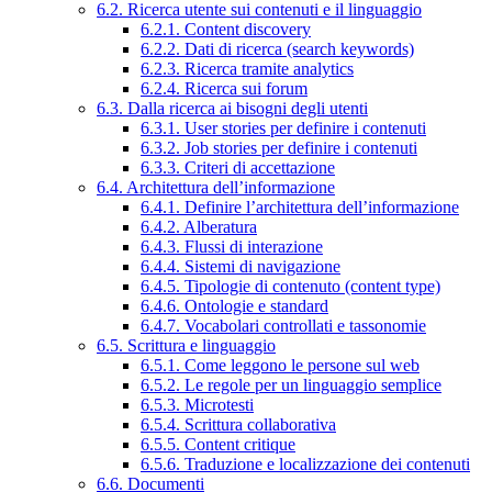
6.2. Ricerca utente sui contenuti e il linguaggio
6.2.1. Content discovery
6.2.2. Dati di ricerca (search keywords)
6.2.3. Ricerca tramite analytics
6.2.4. Ricerca sui forum
6.3. Dalla ricerca ai bisogni degli utenti
6.3.1. User stories per definire i contenuti
6.3.2. Job stories per definire i contenuti
6.3.3. Criteri di accettazione
6.4. Architettura dell’informazione
6.4.1. Definire l’architettura dell’informazione
6.4.2. Alberatura
6.4.3. Flussi di interazione
6.4.4. Sistemi di navigazione
6.4.5. Tipologie di contenuto (content type)
6.4.6. Ontologie e standard
6.4.7. Vocabolari controllati e tassonomie
6.5. Scrittura e linguaggio
6.5.1. Come leggono le persone sul web
6.5.2. Le regole per un linguaggio semplice
6.5.3. Microtesti
6.5.4. Scrittura collaborativa
6.5.5. Content critique
6.5.6. Traduzione e localizzazione dei contenuti
6.6. Documenti