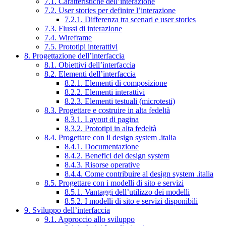
7.1. Caratteristiche dell’interazione
7.2. User stories per definire l’interazione
7.2.1. Differenza tra scenari e user stories
7.3. Flussi di interazione
7.4. Wireframe
7.5. Prototipi interattivi
8. Progettazione dell’interfaccia
8.1. Obiettivi dell’interfaccia
8.2. Elementi dell’interfaccia
8.2.1. Elementi di composizione
8.2.2. Elementi interattivi
8.2.3. Elementi testuali (microtesti)
8.3. Progettare e costruire in alta fedeltà
8.3.1. Layout di pagina
8.3.2. Prototipi in alta fedeltà
8.4. Progettare con il design system .italia
8.4.1. Documentazione
8.4.2. Benefici del design system
8.4.3. Risorse operative
8.4.4. Come contribuire al design system .italia
8.5. Progettare con i modelli di sito e servizi
8.5.1. Vantaggi dell’utilizzo dei modelli
8.5.2. I modelli di sito e servizi disponibili
9. Sviluppo dell’interfaccia
9.1. Approccio allo sviluppo