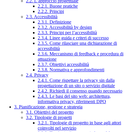
2.2. L’approccio progettuale
2.2.1. Buone pratiche
2.2.2. Principi
2.3. Accessibilità
2.3.1. Definizione
2.3.2. Accessibilità by design
2.3.3. Principi per l’accessibilità
2.3.4. Linee guida e criteri di successo
2.3.5. Come rilasciare una dichiarazione di
accessibilità
2.3.6. Meccanismo di feedback e procedura di
attuazione
2.3.7. Obiettivi accessibilità
2.3.8. Normativa e approfondimenti
2.4. Privacy
2.4.1. Come rispettare la privacy sin dalla
progettazione di un sito o servizio digitale
2.4.2. Richiedi il consenso quando necessario
2.4.3. Le basi del sito web: architettura,
informativa privacy, riferimenti DPO
3. Pianificazione, gestione e strategia
3.1. Obiettivi del progetto
3.2. Tipologie di progetti
3.2.1. Tipologie di progetto in base agli attori
coinvolti nel servizio