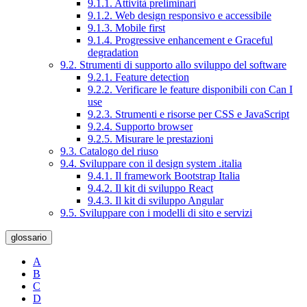
9.1.1. Attività preliminari
9.1.2. Web design responsivo e accessibile
9.1.3. Mobile first
9.1.4. Progressive enhancement e Graceful
degradation
9.2. Strumenti di supporto allo sviluppo del software
9.2.1. Feature detection
9.2.2. Verificare le feature disponibili con Can I
use
9.2.3. Strumenti e risorse per CSS e JavaScript
9.2.4. Supporto browser
9.2.5. Misurare le prestazioni
9.3. Catalogo del riuso
9.4. Sviluppare con il design system .italia
9.4.1. Il framework Bootstrap Italia
9.4.2. Il kit di sviluppo React
9.4.3. Il kit di sviluppo Angular
9.5. Sviluppare con i modelli di sito e servizi
glossario
A
B
C
D