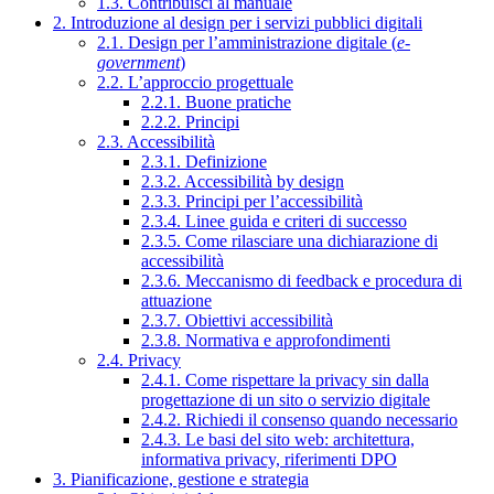
1.3. Contribuisci al manuale
2. Introduzione al design per i servizi pubblici digitali
2.1. Design per l’amministrazione digitale (
e-
government
)
2.2. L’approccio progettuale
2.2.1. Buone pratiche
2.2.2. Principi
2.3. Accessibilità
2.3.1. Definizione
2.3.2. Accessibilità by design
2.3.3. Principi per l’accessibilità
2.3.4. Linee guida e criteri di successo
2.3.5. Come rilasciare una dichiarazione di
accessibilità
2.3.6. Meccanismo di feedback e procedura di
attuazione
2.3.7. Obiettivi accessibilità
2.3.8. Normativa e approfondimenti
2.4. Privacy
2.4.1. Come rispettare la privacy sin dalla
progettazione di un sito o servizio digitale
2.4.2. Richiedi il consenso quando necessario
2.4.3. Le basi del sito web: architettura,
informativa privacy, riferimenti DPO
3. Pianificazione, gestione e strategia