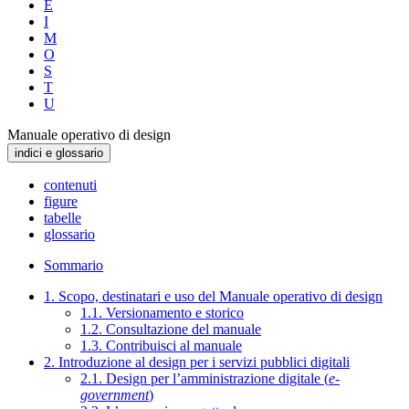
E
I
M
O
S
T
U
Manuale operativo di design
indici e glossario
contenuti
figure
tabelle
glossario
Sommario
1. Scopo, destinatari e uso del Manuale operativo di design
1.1. Versionamento e storico
1.2. Consultazione del manuale
1.3. Contribuisci al manuale
2. Introduzione al design per i servizi pubblici digitali
2.1. Design per l’amministrazione digitale (
e-
government
)