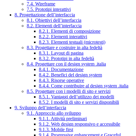
7.4. Wireframe
7.5. Prototipi interattivi
8. Progettazione dell’interfaccia
8.1. Obiettivi dell’interfaccia
8.2. Elementi dell’interfaccia
8.2.1. Elementi di composizione
8.2.2. Elementi interattivi
8.2.3. Elementi testuali (microtesti)
8.3. Progettare e costruire in alta fedeltà
8.3.1. Layout di pagina
8.3.2. Prototipi in alta fedeltà
8.4. Progettare con il design system .italia
8.4.1. Documentazione
8.4.2. Benefici del design system
8.4.3. Risorse operative
8.4.4. Come contribuire al design system .italia
8.5. Progettare con i modelli di sito e servizi
8.5.1. Vantaggi dell’utilizzo dei modelli
8.5.2. I modelli di sito e servizi disponibili
9. Sviluppo dell’interfaccia
9.1. Approccio allo sviluppo
9.1.1. Attività preliminari
9.1.2. Web design responsivo e accessibile
9.1.3. Mobile first
9.1.4. Progressive enhancement e Graceful