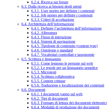
6.2.4. Ricerca sui forum
6.3. Dalla ricerca ai bisogni degli utenti
6.3.1. User stories per definire i contenuti
6.3.2. Job stories per definire i contenuti
6.3.3. Criteri di accettazione
6.4. Architettura dell’informazione
6.4.1. Definire l’architettura dell’informazione
6.4.2. Alberatura
6.4.3. Flussi di interazione
6.4.4. Sistemi di navigazione
6.4.5. Tipologie di contenuto (content type)
6.4.6. Ontologie e standard
6.4.7. Vocabolari controllati e tassonomie
6.5. Scrittura e linguaggio
6.5.1. Come leggono le persone sul web
6.5.2. Le regole per un linguaggio semplice
6.5.3. Microtesti
6.5.4. Scrittura collaborativa
6.5.5. Content critique
6.5.6. Traduzione e localizzazione dei contenuti
6.6. Documenti
6.6.1. I documenti vanno sul web
6.6.2. Tipi di documenti
6.6.3. Formato di lettura dei documenti elettronici
6.6.4. Modalità di produzione dei documenti