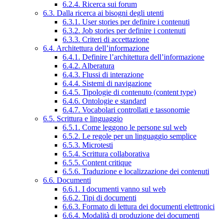
6.2.4. Ricerca sui forum
6.3. Dalla ricerca ai bisogni degli utenti
6.3.1. User stories per definire i contenuti
6.3.2. Job stories per definire i contenuti
6.3.3. Criteri di accettazione
6.4. Architettura dell’informazione
6.4.1. Definire l’architettura dell’informazione
6.4.2. Alberatura
6.4.3. Flussi di interazione
6.4.4. Sistemi di navigazione
6.4.5. Tipologie di contenuto (content type)
6.4.6. Ontologie e standard
6.4.7. Vocabolari controllati e tassonomie
6.5. Scrittura e linguaggio
6.5.1. Come leggono le persone sul web
6.5.2. Le regole per un linguaggio semplice
6.5.3. Microtesti
6.5.4. Scrittura collaborativa
6.5.5. Content critique
6.5.6. Traduzione e localizzazione dei contenuti
6.6. Documenti
6.6.1. I documenti vanno sul web
6.6.2. Tipi di documenti
6.6.3. Formato di lettura dei documenti elettronici
6.6.4. Modalità di produzione dei documenti