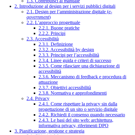
1.3. Contribuisci al manuale
2. Introduzione al design per i servizi pubblici digitali
2.1. Design per l’amministrazione digitale (
e-
government
)
2.2. L’approccio progettuale
2.2.1. Buone pratiche
2.2.2. Principi
2.3. Accessibilità
2.3.1. Definizione
2.3.2. Accessibilità by design
2.3.3. Principi per l’accessibilità
2.3.4. Linee guida e criteri di successo
2.3.5. Come rilasciare una dichiarazione di
accessibilità
2.3.6. Meccanismo di feedback e procedura di
attuazione
2.3.7. Obiettivi accessibilità
2.3.8. Normativa e approfondimenti
2.4. Privacy
2.4.1. Come rispettare la privacy sin dalla
progettazione di un sito o servizio digitale
2.4.2. Richiedi il consenso quando necessario
2.4.3. Le basi del sito web: architettura,
informativa privacy, riferimenti DPO
3. Pianificazione, gestione e strategia