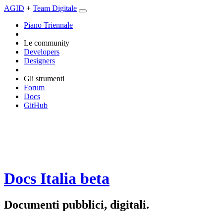
AGID
+
Team Digitale
Piano Triennale
Le community
Developers
Designers
Gli strumenti
Forum
Docs
GitHub
Docs Italia
beta
Documenti pubblici, digitali.