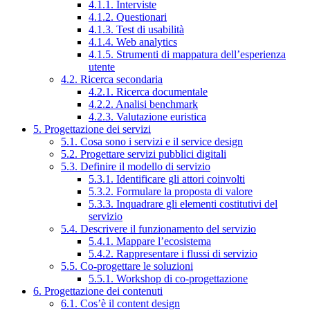
4.1.1. Interviste
4.1.2. Questionari
4.1.3. Test di usabilità
4.1.4. Web analytics
4.1.5. Strumenti di mappatura dell’esperienza
utente
4.2. Ricerca secondaria
4.2.1. Ricerca documentale
4.2.2. Analisi benchmark
4.2.3. Valutazione euristica
5. Progettazione dei servizi
5.1. Cosa sono i servizi e il service design
5.2. Progettare servizi pubblici digitali
5.3. Definire il modello di servizio
5.3.1. Identificare gli attori coinvolti
5.3.2. Formulare la proposta di valore
5.3.3. Inquadrare gli elementi costitutivi del
servizio
5.4. Descrivere il funzionamento del servizio
5.4.1. Mappare l’ecosistema
5.4.2. Rappresentare i flussi di servizio
5.5. Co-progettare le soluzioni
5.5.1. Workshop di co-progettazione
6. Progettazione dei contenuti
6.1. Cos’è il content design