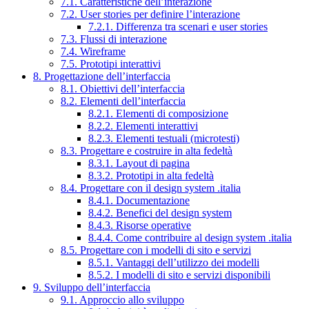
7.1. Caratteristiche dell’interazione
7.2. User stories per definire l’interazione
7.2.1. Differenza tra scenari e user stories
7.3. Flussi di interazione
7.4. Wireframe
7.5. Prototipi interattivi
8. Progettazione dell’interfaccia
8.1. Obiettivi dell’interfaccia
8.2. Elementi dell’interfaccia
8.2.1. Elementi di composizione
8.2.2. Elementi interattivi
8.2.3. Elementi testuali (microtesti)
8.3. Progettare e costruire in alta fedeltà
8.3.1. Layout di pagina
8.3.2. Prototipi in alta fedeltà
8.4. Progettare con il design system .italia
8.4.1. Documentazione
8.4.2. Benefici del design system
8.4.3. Risorse operative
8.4.4. Come contribuire al design system .italia
8.5. Progettare con i modelli di sito e servizi
8.5.1. Vantaggi dell’utilizzo dei modelli
8.5.2. I modelli di sito e servizi disponibili
9. Sviluppo dell’interfaccia
9.1. Approccio allo sviluppo