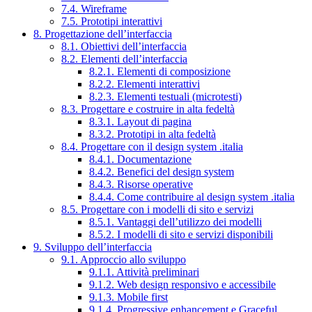
7.4. Wireframe
7.5. Prototipi interattivi
8. Progettazione dell’interfaccia
8.1. Obiettivi dell’interfaccia
8.2. Elementi dell’interfaccia
8.2.1. Elementi di composizione
8.2.2. Elementi interattivi
8.2.3. Elementi testuali (microtesti)
8.3. Progettare e costruire in alta fedeltà
8.3.1. Layout di pagina
8.3.2. Prototipi in alta fedeltà
8.4. Progettare con il design system .italia
8.4.1. Documentazione
8.4.2. Benefici del design system
8.4.3. Risorse operative
8.4.4. Come contribuire al design system .italia
8.5. Progettare con i modelli di sito e servizi
8.5.1. Vantaggi dell’utilizzo dei modelli
8.5.2. I modelli di sito e servizi disponibili
9. Sviluppo dell’interfaccia
9.1. Approccio allo sviluppo
9.1.1. Attività preliminari
9.1.2. Web design responsivo e accessibile
9.1.3. Mobile first
9.1.4. Progressive enhancement e Graceful