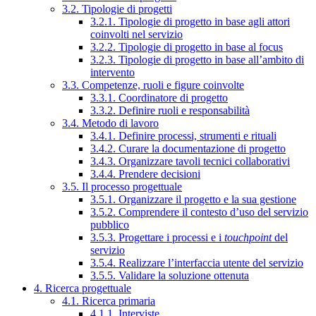
3.2. Tipologie di progetti
3.2.1. Tipologie di progetto in base agli attori
coinvolti nel servizio
3.2.2. Tipologie di progetto in base al focus
3.2.3. Tipologie di progetto in base all’ambito di
intervento
3.3. Competenze, ruoli e figure coinvolte
3.3.1. Coordinatore di progetto
3.3.2. Definire ruoli e responsabilità
3.4. Metodo di lavoro
3.4.1. Definire processi, strumenti e rituali
3.4.2. Curare la documentazione di progetto
3.4.3. Organizzare tavoli tecnici collaborativi
3.4.4. Prendere decisioni
3.5. Il processo progettuale
3.5.1. Organizzare il progetto e la sua gestione
3.5.2. Comprendere il contesto d’uso del servizio
pubblico
3.5.3. Progettare i processi e i
touchpoint
del
servizio
3.5.4. Realizzare l’interfaccia utente del servizio
3.5.5. Validare la soluzione ottenuta
4. Ricerca progettuale
4.1. Ricerca primaria
4.1.1. Interviste