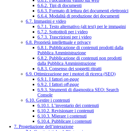
6.6.1. I documenti vanno sul web
6.6.2. Tipi di documenti
6.6.3. Formato di lettura dei documenti elettronici
6.6.4. Modalità di produzione dei documenti
6.7. Immagini e video
6.7.1. Testo alternativo (alt text) per le immagini
6.7.2. Sottotitoli per i video
6.7.3. Trascrizioni per i video
6.8. Proprietà intellettuale e privacy
6.8.1. Pubblicazione di contenuti prodotti dalla
Pubblica Amministrazione
6.8.2. Pubblicazione di contenuti non prodotti
dalla Pubblica Amministrazione
6.8.3. Consenso dei soggetti ritratti
6.9. Ottimizzazione per i motori di ricerca (SEO)
6.9.1. I fattori
on-page
6.9.2. I fattori
off-page
6.9.3. Strumenti di diagnostica SEO: Search
Console
6.10. Gestire i contenuti
6.10.1. L’inventario dei contenuti
6.10.2. Revisionare i contenuti
6.10.3. Migrare i contenuti
6.10.4. Pubblicare i contenuti
7. Progettazione dell’interazione