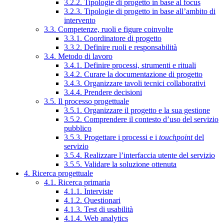
3.2.2. Tipologie di progetto in base al focus
3.2.3. Tipologie di progetto in base all’ambito di
intervento
3.3. Competenze, ruoli e figure coinvolte
3.3.1. Coordinatore di progetto
3.3.2. Definire ruoli e responsabilità
3.4. Metodo di lavoro
3.4.1. Definire processi, strumenti e rituali
3.4.2. Curare la documentazione di progetto
3.4.3. Organizzare tavoli tecnici collaborativi
3.4.4. Prendere decisioni
3.5. Il processo progettuale
3.5.1. Organizzare il progetto e la sua gestione
3.5.2. Comprendere il contesto d’uso del servizio
pubblico
3.5.3. Progettare i processi e i
touchpoint
del
servizio
3.5.4. Realizzare l’interfaccia utente del servizio
3.5.5. Validare la soluzione ottenuta
4. Ricerca progettuale
4.1. Ricerca primaria
4.1.1. Interviste
4.1.2. Questionari
4.1.3. Test di usabilità
4.1.4. Web analytics