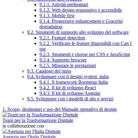
9.1.1. Attività preliminari
9.1.2. Web design responsivo e accessibile
9.1.3. Mobile first
9.1.4. Progressive enhancement e Graceful
degradation
9.2. Strumenti di supporto allo sviluppo del software
9.2.1. Feature detection
9.2.2. Verificare le feature disponibili con Can I
use
9.2.3. Strumenti e risorse per CSS e JavaScript
9.2.4. Supporto browser
9.2.5. Misurare le prestazioni
9.3. Catalogo del riuso
9.4. Sviluppare con il design system .italia
9.4.1. Il framework Bootstrap Italia
9.4.2. Il kit di sviluppo React
9.4.3. Il kit di sviluppo Angular
9.5. Sviluppare con i modelli di sito e servizi
1. Scopo, destinatari e uso del Manuale operativo di design
Team per la Trasformazione Digitale
in collaborazione con
Agenzia per l'Italia Digitale