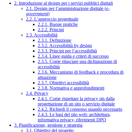
2. Introduzione al design per i servizi pubblici digitali
2.1. Design per l’amministrazione digitale (
e-
government
)
2.2. L’approccio progettuale
2.2.1. Buone pratiche
2.2.2. Principi
2.3. Accessibilità
2.3.1. Definizione
2.3.2. Accessibilità by design
2.3.3. Principi per l’accessibilità
2.3.4. Linee guida e criteri di successo
2.3.5. Come rilasciare una dichiarazione di
accessibilità
2.3.6. Meccanismo di feedback e procedura di
attuazione
2.3.7. Obiettivi accessibilità
2.3.8. Normativa e approfondimenti
2.4. Privacy
2.4.1. Come rispettare la privacy sin dalla
progettazione di un sito o servizio digitale
2.4.2. Richiedi il consenso quando necessario
2.4.3. Le basi del sito web: architettura,
informativa privacy, riferimenti DPO
3. Pianificazione, gestione e strategia
3.1. Obiettivi del progetto