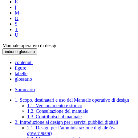
E
I
M
O
S
T
U
Manuale operativo di design
indici e glossario
contenuti
figure
tabelle
glossario
Sommario
1. Scopo, destinatari e uso del Manuale operativo di design
1.1. Versionamento e storico
1.2. Consultazione del manuale
1.3. Contribuisci al manuale
2. Introduzione al design per i servizi pubblici digitali
2.1. Design per l’amministrazione digitale (
e-
government
)