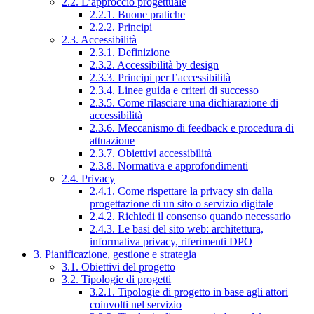
2.2. L’approccio progettuale
2.2.1. Buone pratiche
2.2.2. Principi
2.3. Accessibilità
2.3.1. Definizione
2.3.2. Accessibilità by design
2.3.3. Principi per l’accessibilità
2.3.4. Linee guida e criteri di successo
2.3.5. Come rilasciare una dichiarazione di
accessibilità
2.3.6. Meccanismo di feedback e procedura di
attuazione
2.3.7. Obiettivi accessibilità
2.3.8. Normativa e approfondimenti
2.4. Privacy
2.4.1. Come rispettare la privacy sin dalla
progettazione di un sito o servizio digitale
2.4.2. Richiedi il consenso quando necessario
2.4.3. Le basi del sito web: architettura,
informativa privacy, riferimenti DPO
3. Pianificazione, gestione e strategia
3.1. Obiettivi del progetto
3.2. Tipologie di progetti
3.2.1. Tipologie di progetto in base agli attori
coinvolti nel servizio