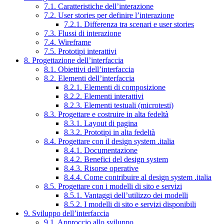
7.1. Caratteristiche dell’interazione
7.2. User stories per definire l’interazione
7.2.1. Differenza tra scenari e user stories
7.3. Flussi di interazione
7.4. Wireframe
7.5. Prototipi interattivi
8. Progettazione dell’interfaccia
8.1. Obiettivi dell’interfaccia
8.2. Elementi dell’interfaccia
8.2.1. Elementi di composizione
8.2.2. Elementi interattivi
8.2.3. Elementi testuali (microtesti)
8.3. Progettare e costruire in alta fedeltà
8.3.1. Layout di pagina
8.3.2. Prototipi in alta fedeltà
8.4. Progettare con il design system .italia
8.4.1. Documentazione
8.4.2. Benefici del design system
8.4.3. Risorse operative
8.4.4. Come contribuire al design system .italia
8.5. Progettare con i modelli di sito e servizi
8.5.1. Vantaggi dell’utilizzo dei modelli
8.5.2. I modelli di sito e servizi disponibili
9. Sviluppo dell’interfaccia
9.1. Approccio allo sviluppo