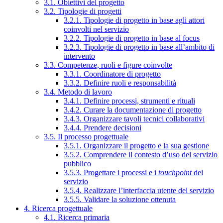
3.1. Obiettivi del progetto
3.2. Tipologie di progetti
3.2.1. Tipologie di progetto in base agli attori
coinvolti nel servizio
3.2.2. Tipologie di progetto in base al focus
3.2.3. Tipologie di progetto in base all’ambito di
intervento
3.3. Competenze, ruoli e figure coinvolte
3.3.1. Coordinatore di progetto
3.3.2. Definire ruoli e responsabilità
3.4. Metodo di lavoro
3.4.1. Definire processi, strumenti e rituali
3.4.2. Curare la documentazione di progetto
3.4.3. Organizzare tavoli tecnici collaborativi
3.4.4. Prendere decisioni
3.5. Il processo progettuale
3.5.1. Organizzare il progetto e la sua gestione
3.5.2. Comprendere il contesto d’uso del servizio
pubblico
3.5.3. Progettare i processi e i
touchpoint
del
servizio
3.5.4. Realizzare l’interfaccia utente del servizio
3.5.5. Validare la soluzione ottenuta
4. Ricerca progettuale
4.1. Ricerca primaria