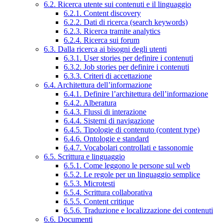
6.2. Ricerca utente sui contenuti e il linguaggio
6.2.1. Content discovery
6.2.2. Dati di ricerca (search keywords)
6.2.3. Ricerca tramite analytics
6.2.4. Ricerca sui forum
6.3. Dalla ricerca ai bisogni degli utenti
6.3.1. User stories per definire i contenuti
6.3.2. Job stories per definire i contenuti
6.3.3. Criteri di accettazione
6.4. Architettura dell’informazione
6.4.1. Definire l’architettura dell’informazione
6.4.2. Alberatura
6.4.3. Flussi di interazione
6.4.4. Sistemi di navigazione
6.4.5. Tipologie di contenuto (content type)
6.4.6. Ontologie e standard
6.4.7. Vocabolari controllati e tassonomie
6.5. Scrittura e linguaggio
6.5.1. Come leggono le persone sul web
6.5.2. Le regole per un linguaggio semplice
6.5.3. Microtesti
6.5.4. Scrittura collaborativa
6.5.5. Content critique
6.5.6. Traduzione e localizzazione dei contenuti
6.6. Documenti