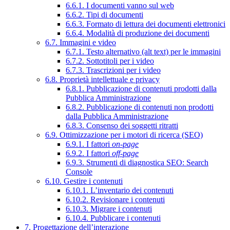
6.6.1. I documenti vanno sul web
6.6.2. Tipi di documenti
6.6.3. Formato di lettura dei documenti elettronici
6.6.4. Modalità di produzione dei documenti
6.7. Immagini e video
6.7.1. Testo alternativo (alt text) per le immagini
6.7.2. Sottotitoli per i video
6.7.3. Trascrizioni per i video
6.8. Proprietà intellettuale e privacy
6.8.1. Pubblicazione di contenuti prodotti dalla
Pubblica Amministrazione
6.8.2. Pubblicazione di contenuti non prodotti
dalla Pubblica Amministrazione
6.8.3. Consenso dei soggetti ritratti
6.9. Ottimizzazione per i motori di ricerca (SEO)
6.9.1. I fattori
on-page
6.9.2. I fattori
off-page
6.9.3. Strumenti di diagnostica SEO: Search
Console
6.10. Gestire i contenuti
6.10.1. L’inventario dei contenuti
6.10.2. Revisionare i contenuti
6.10.3. Migrare i contenuti
6.10.4. Pubblicare i contenuti
7. Progettazione dell’interazione