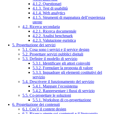
4.1.2. Questionari
4.1.3. Test di usabilità
4.1.4. Web analytics
4.1.5. Strumenti di mappatura dell’esperienza
utente
4.2. Ricerca secondaria
4.2.1. Ricerca documentale
4.2.2. Analisi benchmark
4.2.3. Valutazione euristica
5. Progettazione dei servizi
5.1. Cosa sono i servizi e il service design
5.2. Progettare servizi pubblici digitali
5.3. Definire il modello di servizio
5.3.1. Identificare gli attori coinvolti
5.3.2. Formulare la proposta di valore
5.3.3. Inquadrare gli elementi costitutivi del
servizio
5.4. Descrivere il funzionamento del servizio
5.4.1. Mappare l’ecosistema
5.4.2. Rappresentare i flussi di servizio
5.5. Co-progettare le soluzioni
5.5.1. Workshop di co-progettazione
6. Progettazione dei contenuti
6.1. Cos’è il content design
6.2. Ricerca utente sui contenuti e il linguaggio