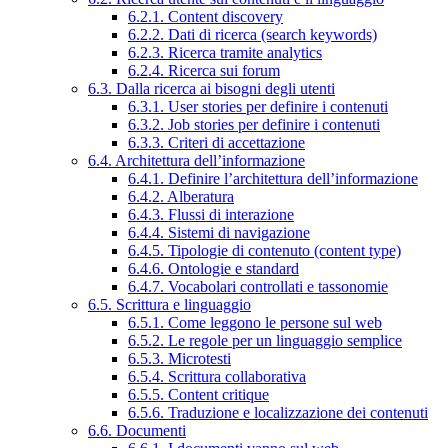
6.2.1. Content discovery
6.2.2. Dati di ricerca (search keywords)
6.2.3. Ricerca tramite analytics
6.2.4. Ricerca sui forum
6.3. Dalla ricerca ai bisogni degli utenti
6.3.1. User stories per definire i contenuti
6.3.2. Job stories per definire i contenuti
6.3.3. Criteri di accettazione
6.4. Architettura dell’informazione
6.4.1. Definire l’architettura dell’informazione
6.4.2. Alberatura
6.4.3. Flussi di interazione
6.4.4. Sistemi di navigazione
6.4.5. Tipologie di contenuto (content type)
6.4.6. Ontologie e standard
6.4.7. Vocabolari controllati e tassonomie
6.5. Scrittura e linguaggio
6.5.1. Come leggono le persone sul web
6.5.2. Le regole per un linguaggio semplice
6.5.3. Microtesti
6.5.4. Scrittura collaborativa
6.5.5. Content critique
6.5.6. Traduzione e localizzazione dei contenuti
6.6. Documenti