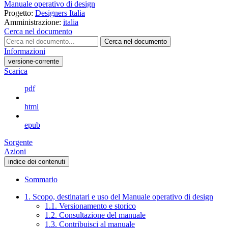
Manuale operativo di design
Progetto:
Designers Italia
Amministrazione:
italia
Cerca nel documento
Cerca nel documento
Informazioni
versione-corrente
Scarica
pdf
html
epub
Sorgente
Azioni
indice dei contenuti
Sommario
1. Scopo, destinatari e uso del Manuale operativo di design
1.1. Versionamento e storico
1.2. Consultazione del manuale
1.3. Contribuisci al manuale