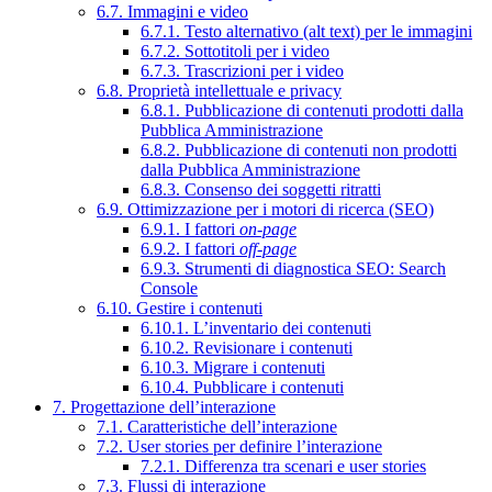
6.7. Immagini e video
6.7.1. Testo alternativo (alt text) per le immagini
6.7.2. Sottotitoli per i video
6.7.3. Trascrizioni per i video
6.8. Proprietà intellettuale e privacy
6.8.1. Pubblicazione di contenuti prodotti dalla
Pubblica Amministrazione
6.8.2. Pubblicazione di contenuti non prodotti
dalla Pubblica Amministrazione
6.8.3. Consenso dei soggetti ritratti
6.9. Ottimizzazione per i motori di ricerca (SEO)
6.9.1. I fattori
on-page
6.9.2. I fattori
off-page
6.9.3. Strumenti di diagnostica SEO: Search
Console
6.10. Gestire i contenuti
6.10.1. L’inventario dei contenuti
6.10.2. Revisionare i contenuti
6.10.3. Migrare i contenuti
6.10.4. Pubblicare i contenuti
7. Progettazione dell’interazione
7.1. Caratteristiche dell’interazione
7.2. User stories per definire l’interazione
7.2.1. Differenza tra scenari e user stories
7.3. Flussi di interazione