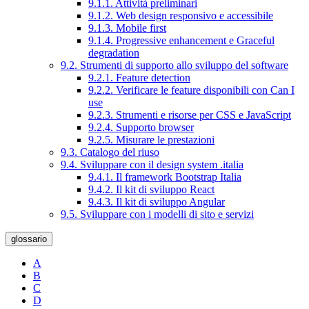
9.1.1. Attività preliminari
9.1.2. Web design responsivo e accessibile
9.1.3. Mobile first
9.1.4. Progressive enhancement e Graceful
degradation
9.2. Strumenti di supporto allo sviluppo del software
9.2.1. Feature detection
9.2.2. Verificare le feature disponibili con Can I
use
9.2.3. Strumenti e risorse per CSS e JavaScript
9.2.4. Supporto browser
9.2.5. Misurare le prestazioni
9.3. Catalogo del riuso
9.4. Sviluppare con il design system .italia
9.4.1. Il framework Bootstrap Italia
9.4.2. Il kit di sviluppo React
9.4.3. Il kit di sviluppo Angular
9.5. Sviluppare con i modelli di sito e servizi
glossario
A
B
C
D