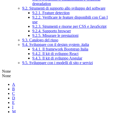
degradation
9.2. Strumenti di supporto allo sviluppo del software
9.2.1. Feature detection
9.2.2. Verificare le feature disponibili con Can I
use
9.2.3. Strumenti e risorse per CSS e JavaScript
9.2.4. Supporto browser
9.2.5. Misurare le prestazioni
9.3. Catalogo del riuso
9.4. Sviluppare con il design system .italia
9.4.1. Il framework Bootstrap Italia
9.4.2. Il kit di sviluppo React
9.4.3. Il kit di sviluppo Angular
9.5. Sviluppare con i modelli di sito e servizi
None
None
A
B
C
D
E
I
M