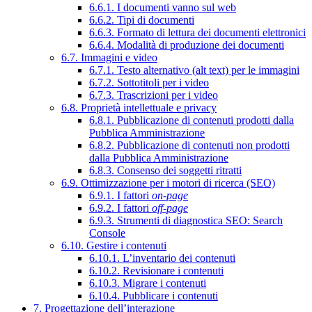
6.6.1. I documenti vanno sul web
6.6.2. Tipi di documenti
6.6.3. Formato di lettura dei documenti elettronici
6.6.4. Modalità di produzione dei documenti
6.7. Immagini e video
6.7.1. Testo alternativo (alt text) per le immagini
6.7.2. Sottotitoli per i video
6.7.3. Trascrizioni per i video
6.8. Proprietà intellettuale e privacy
6.8.1. Pubblicazione di contenuti prodotti dalla
Pubblica Amministrazione
6.8.2. Pubblicazione di contenuti non prodotti
dalla Pubblica Amministrazione
6.8.3. Consenso dei soggetti ritratti
6.9. Ottimizzazione per i motori di ricerca (SEO)
6.9.1. I fattori
on-page
6.9.2. I fattori
off-page
6.9.3. Strumenti di diagnostica SEO: Search
Console
6.10. Gestire i contenuti
6.10.1. L’inventario dei contenuti
6.10.2. Revisionare i contenuti
6.10.3. Migrare i contenuti
6.10.4. Pubblicare i contenuti
7. Progettazione dell’interazione