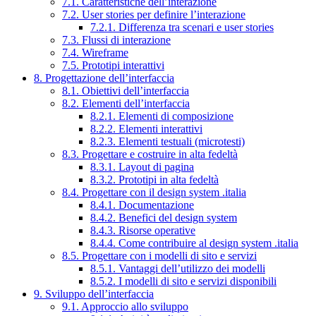
7.1. Caratteristiche dell’interazione
7.2. User stories per definire l’interazione
7.2.1. Differenza tra scenari e user stories
7.3. Flussi di interazione
7.4. Wireframe
7.5. Prototipi interattivi
8. Progettazione dell’interfaccia
8.1. Obiettivi dell’interfaccia
8.2. Elementi dell’interfaccia
8.2.1. Elementi di composizione
8.2.2. Elementi interattivi
8.2.3. Elementi testuali (microtesti)
8.3. Progettare e costruire in alta fedeltà
8.3.1. Layout di pagina
8.3.2. Prototipi in alta fedeltà
8.4. Progettare con il design system .italia
8.4.1. Documentazione
8.4.2. Benefici del design system
8.4.3. Risorse operative
8.4.4. Come contribuire al design system .italia
8.5. Progettare con i modelli di sito e servizi
8.5.1. Vantaggi dell’utilizzo dei modelli
8.5.2. I modelli di sito e servizi disponibili
9. Sviluppo dell’interfaccia
9.1. Approccio allo sviluppo