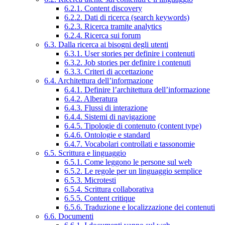
6.2.1. Content discovery
6.2.2. Dati di ricerca (search keywords)
6.2.3. Ricerca tramite analytics
6.2.4. Ricerca sui forum
6.3. Dalla ricerca ai bisogni degli utenti
6.3.1. User stories per definire i contenuti
6.3.2. Job stories per definire i contenuti
6.3.3. Criteri di accettazione
6.4. Architettura dell’informazione
6.4.1. Definire l’architettura dell’informazione
6.4.2. Alberatura
6.4.3. Flussi di interazione
6.4.4. Sistemi di navigazione
6.4.5. Tipologie di contenuto (content type)
6.4.6. Ontologie e standard
6.4.7. Vocabolari controllati e tassonomie
6.5. Scrittura e linguaggio
6.5.1. Come leggono le persone sul web
6.5.2. Le regole per un linguaggio semplice
6.5.3. Microtesti
6.5.4. Scrittura collaborativa
6.5.5. Content critique
6.5.6. Traduzione e localizzazione dei contenuti
6.6. Documenti