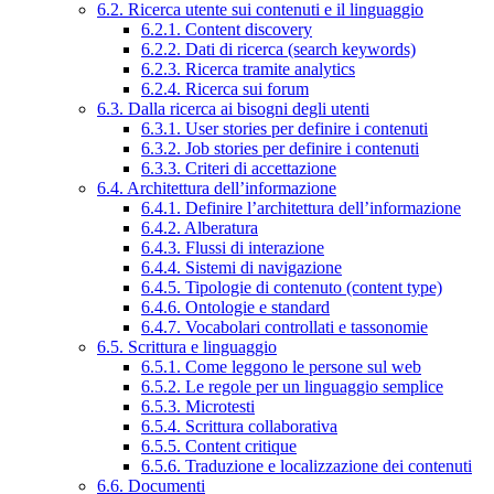
6.2. Ricerca utente sui contenuti e il linguaggio
6.2.1. Content discovery
6.2.2. Dati di ricerca (search keywords)
6.2.3. Ricerca tramite analytics
6.2.4. Ricerca sui forum
6.3. Dalla ricerca ai bisogni degli utenti
6.3.1. User stories per definire i contenuti
6.3.2. Job stories per definire i contenuti
6.3.3. Criteri di accettazione
6.4. Architettura dell’informazione
6.4.1. Definire l’architettura dell’informazione
6.4.2. Alberatura
6.4.3. Flussi di interazione
6.4.4. Sistemi di navigazione
6.4.5. Tipologie di contenuto (content type)
6.4.6. Ontologie e standard
6.4.7. Vocabolari controllati e tassonomie
6.5. Scrittura e linguaggio
6.5.1. Come leggono le persone sul web
6.5.2. Le regole per un linguaggio semplice
6.5.3. Microtesti
6.5.4. Scrittura collaborativa
6.5.5. Content critique
6.5.6. Traduzione e localizzazione dei contenuti
6.6. Documenti