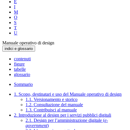
E
I
M
O
S
T
U
Manuale operativo di design
indici e glossario
contenuti
figure
tabelle
glossario
Sommario
1. Scopo, destinatari e uso del Manuale operativo di design
1.1. Versionamento e storico
1.2. Consultazione del manuale
1.3. Contribuisci al manuale
2. Introduzione al design per i servizi pubblici digitali
2.1. Design per l’amministrazione digitale (
e-
government
)