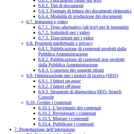
6.6.1. I documenti vanno sul web
6.6.2. Tipi di documenti
6.6.3. Formato di lettura dei documenti elettronici
6.6.4. Modalità di produzione dei documenti
6.7. Immagini e video
6.7.1. Testo alternativo (alt text) per le immagini
6.7.2. Sottotitoli per i video
6.7.3. Trascrizioni per i video
6.8. Proprietà intellettuale e privacy
6.8.1. Pubblicazione di contenuti prodotti dalla
Pubblica Amministrazione
6.8.2. Pubblicazione di contenuti non prodotti
dalla Pubblica Amministrazione
6.8.3. Consenso dei soggetti ritratti
6.9. Ottimizzazione per i motori di ricerca (SEO)
6.9.1. I fattori
on-page
6.9.2. I fattori
off-page
6.9.3. Strumenti di diagnostica SEO: Search
Console
6.10. Gestire i contenuti
6.10.1. L’inventario dei contenuti
6.10.2. Revisionare i contenuti
6.10.3. Migrare i contenuti
6.10.4. Pubblicare i contenuti
7. Progettazione dell’interazione