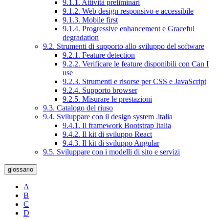
9.1.1. Attività preliminari
9.1.2. Web design responsivo e accessibile
9.1.3. Mobile first
9.1.4. Progressive enhancement e Graceful
degradation
9.2. Strumenti di supporto allo sviluppo del software
9.2.1. Feature detection
9.2.2. Verificare le feature disponibili con Can I
use
9.2.3. Strumenti e risorse per CSS e JavaScript
9.2.4. Supporto browser
9.2.5. Misurare le prestazioni
9.3. Catalogo del riuso
9.4. Sviluppare con il design system .italia
9.4.1. Il framework Bootstrap Italia
9.4.2. Il kit di sviluppo React
9.4.3. Il kit di sviluppo Angular
9.5. Sviluppare con i modelli di sito e servizi
glossario
A
B
C
D