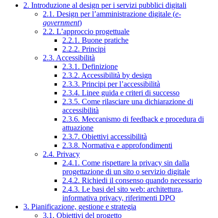
2. Introduzione al design per i servizi pubblici digitali
2.1. Design per l’amministrazione digitale (
e-
government
)
2.2. L’approccio progettuale
2.2.1. Buone pratiche
2.2.2. Principi
2.3. Accessibilità
2.3.1. Definizione
2.3.2. Accessibilità by design
2.3.3. Principi per l’accessibilità
2.3.4. Linee guida e criteri di successo
2.3.5. Come rilasciare una dichiarazione di
accessibilità
2.3.6. Meccanismo di feedback e procedura di
attuazione
2.3.7. Obiettivi accessibilità
2.3.8. Normativa e approfondimenti
2.4. Privacy
2.4.1. Come rispettare la privacy sin dalla
progettazione di un sito o servizio digitale
2.4.2. Richiedi il consenso quando necessario
2.4.3. Le basi del sito web: architettura,
informativa privacy, riferimenti DPO
3. Pianificazione, gestione e strategia
3.1. Obiettivi del progetto