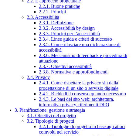
2.2. L’approccio progettuale
2.2.1. Buone pratiche
2.2.2. Principi
2.3. Accessibilità
2.3.1. Definizione
2.3.2. Accessibilità by design
2.3.3. Principi per l’accessibilità
2.3.4. Linee guida e criteri di successo
2.3.5. Come rilasciare una dichiarazione di
accessibilità
2.3.6. Meccanismo di feedback e procedura di
attuazione
2.3.7. Obiettivi accessibilità
2.3.8. Normativa e approfondimenti
2.4. Privacy
2.4.1. Come rispettare la privacy sin dalla
progettazione di un sito o servizio digitale
2.4.2. Richiedi il consenso quando necessario
2.4.3. Le basi del sito web: architettura,
informativa privacy, riferimenti DPO
3. Pianificazione, gestione e strategia
3.1. Obiettivi del progetto
3.2. Tipologie di progetti
3.2.1. Tipologie di progetto in base agli attori
coinvolti nel servizio