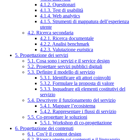
4.1.2. Questionari
4.1.3. Test di usabilità
4.1.4. Web analytics
4.1.5. Strumenti di mappatura dell’esperienza
utente
4.2. Ricerca secondaria
4.2.1. Ricerca documentale
4.2.2. Analisi benchmark
4.2.3. Valutazione euristica
5. Progettazione dei servizi
5.1. Cosa sono i servizi e il service design
5.2. Progettare servizi pubblici digitali
5.3. Definire il modello di servizio
5.3.1. Identificare gli attori coinvolti
5.3.2. Formulare la proposta di valore
5.3.3. Inquadrare gli elementi costitutivi del
servizio
5.4. Descrivere il funzionamento del servizio
5.4.1. Mappare l’ecosistema
5.4.2. Rappresentare i flussi di servizio
5.5. Co-progettare le soluzioni
5.5.1. Workshop di co-progettazione
6. Progettazione dei contenuti
6.1. Cos’è il content design
6.2. Ricerca utente sui contenuti e il linguaggio