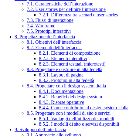
7.1. Caratteristiche dell’interazione
7.2. User stories per definire l’interazione
7.2.1. Differenza tra scenari e user stories
7.3. Flussi di interazione
7.4. Wireframe
7.5. Prototipi interattivi
8. Progettazione dell’interfaccia
8.1. Obiettivi dell’interfaccia
8.2. Elementi dell’interfaccia
8.2.1. Elementi di composizione
8.2.2. Elementi interattivi
8.2.3. Elementi testuali (microtesti)
8.3. Progettare e costruire in alta fedeltà
8.3.1. Layout di pagina
8.3.2. Prototipi in alta fedeltà
8.4. Progettare con il design system .italia
8.4.1. Documentazione
8.4.2. Benefici del design system
8.4.3. Risorse operative
8.4.4. Come contribuire al design system .italia
8.5. Progettare con i modelli di sito e servizi
8.5.1. Vantaggi dell’utilizzo dei modelli
8.5.2. I modelli di sito e servizi disponibili
9. Sviluppo dell’interfaccia
9.1. Approccio allo sviluppo