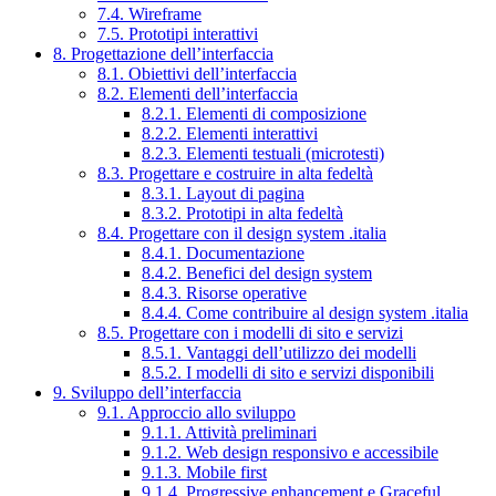
7.4. Wireframe
7.5. Prototipi interattivi
8. Progettazione dell’interfaccia
8.1. Obiettivi dell’interfaccia
8.2. Elementi dell’interfaccia
8.2.1. Elementi di composizione
8.2.2. Elementi interattivi
8.2.3. Elementi testuali (microtesti)
8.3. Progettare e costruire in alta fedeltà
8.3.1. Layout di pagina
8.3.2. Prototipi in alta fedeltà
8.4. Progettare con il design system .italia
8.4.1. Documentazione
8.4.2. Benefici del design system
8.4.3. Risorse operative
8.4.4. Come contribuire al design system .italia
8.5. Progettare con i modelli di sito e servizi
8.5.1. Vantaggi dell’utilizzo dei modelli
8.5.2. I modelli di sito e servizi disponibili
9. Sviluppo dell’interfaccia
9.1. Approccio allo sviluppo
9.1.1. Attività preliminari
9.1.2. Web design responsivo e accessibile
9.1.3. Mobile first
9.1.4. Progressive enhancement e Graceful