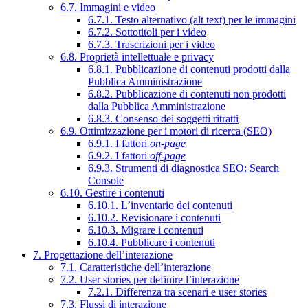
6.7. Immagini e video
6.7.1. Testo alternativo (alt text) per le immagini
6.7.2. Sottotitoli per i video
6.7.3. Trascrizioni per i video
6.8. Proprietà intellettuale e privacy
6.8.1. Pubblicazione di contenuti prodotti dalla
Pubblica Amministrazione
6.8.2. Pubblicazione di contenuti non prodotti
dalla Pubblica Amministrazione
6.8.3. Consenso dei soggetti ritratti
6.9. Ottimizzazione per i motori di ricerca (SEO)
6.9.1. I fattori
on-page
6.9.2. I fattori
off-page
6.9.3. Strumenti di diagnostica SEO: Search
Console
6.10. Gestire i contenuti
6.10.1. L’inventario dei contenuti
6.10.2. Revisionare i contenuti
6.10.3. Migrare i contenuti
6.10.4. Pubblicare i contenuti
7. Progettazione dell’interazione
7.1. Caratteristiche dell’interazione
7.2. User stories per definire l’interazione
7.2.1. Differenza tra scenari e user stories
7.3. Flussi di interazione