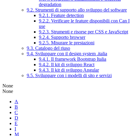
degradation
9.2. Strumenti di supporto allo sviluppo del software
9.2.1. Feature detection
9.2.2. Verificare le feature disponibili con Can I
use
9.2.3. Strumenti e risorse per CSS e JavaScript
9.2.4. Supporto browser
9.2.5. Misurare le prestazioni
9.3. Catalogo del riuso
9.4. Sviluppare con il design system .italia
9.4.1. Il framework Bootstrap Italia
9.4.2. Il kit di sviluppo React
9.4.3. Il kit di sviluppo Angular
9.5. Sviluppare con i modelli di sito e servizi
None
None
A
B
C
D
E
I
M