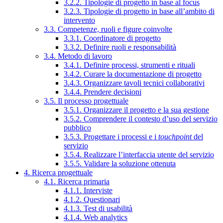
3.2.2. Tipologie di progetto in base al focus
3.2.3. Tipologie di progetto in base all’ambito di
intervento
3.3. Competenze, ruoli e figure coinvolte
3.3.1. Coordinatore di progetto
3.3.2. Definire ruoli e responsabilità
3.4. Metodo di lavoro
3.4.1. Definire processi, strumenti e rituali
3.4.2. Curare la documentazione di progetto
3.4.3. Organizzare tavoli tecnici collaborativi
3.4.4. Prendere decisioni
3.5. Il processo progettuale
3.5.1. Organizzare il progetto e la sua gestione
3.5.2. Comprendere il contesto d’uso del servizio
pubblico
3.5.3. Progettare i processi e i
touchpoint
del
servizio
3.5.4. Realizzare l’interfaccia utente del servizio
3.5.5. Validare la soluzione ottenuta
4. Ricerca progettuale
4.1. Ricerca primaria
4.1.1. Interviste
4.1.2. Questionari
4.1.3. Test di usabilità
4.1.4. Web analytics