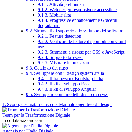
9.1.1. Attività preliminari
9.1.2. Web design responsivo e accessibile
9.1.3. Mobile first
9.1.4. Progressive enhancement e Graceful
degradation
9.2. Strumenti di supporto allo sviluppo del software
9.2.1. Feature detection
9.2.2. Verificare le feature disponibili con Can I
use
9.2.3. Strumenti e risorse per CSS e JavaScript
9.2.4. Supporto browser
9.2.5. Misurare le prestazioni
9.3. Catalogo del riuso
9.4. Sviluppare con il design system .italia
9.4.1. Il framework Bootstrap Italia
9.4.2. Il kit di sviluppo React
9.4.3. Il kit di sviluppo Angular
9.5. Sviluppare con i modelli di sito e servizi
1. Scopo, destinatari e uso del Manuale operativo di design
Team per la Trasformazione Digitale
in collaborazione con
Agenzia per l'Italia Digitale