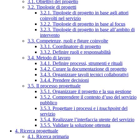
3.1. Obiettivi del progetto
3.2. Tipologie di progetti
3.2.1. Tipologie di progetto in base agli attori
coinvolti nel servizio
3.2.2. Tipologie di progetto in base al focus
3.2.3. Tipologie di progetto in base all’ambito di
intervento
3.3. Competenze, ruoli e figure coinvolte
3.3.1. Coordinatore di progetto
3.3.2. Definire ruoli e responsabilità
3.4. Metodo di lavoro
3.4.1. Definire processi, strumenti e rituali
3.4.2. Curare la documentazione di progetto
3.4.3. Organizzare tavoli tecnici collaborativi
3.4.4. Prendere decisioni
3.5. Il processo progettuale
3.5.1. Organizzare il progetto e la sua gestione
3.5.2. Comprendere il contesto d’uso del servizio
pubblico
3.5.3. Progettare i processi e i
touchpoint
del
servizio
3.5.4. Realizzare l’interfaccia utente del servizio
3.5.5. Validare la soluzione ottenuta
4. Ricerca progettuale
4.1. Ricerca primaria