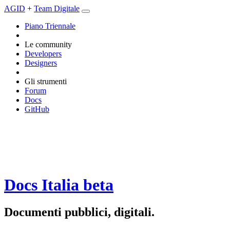
AGID
+
Team Digitale
Piano Triennale
Le community
Developers
Designers
Gli strumenti
Forum
Docs
GitHub
Docs Italia
beta
Documenti pubblici, digitali.