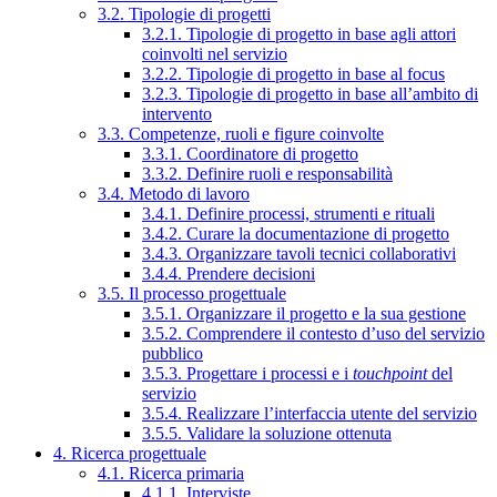
3.2. Tipologie di progetti
3.2.1. Tipologie di progetto in base agli attori
coinvolti nel servizio
3.2.2. Tipologie di progetto in base al focus
3.2.3. Tipologie di progetto in base all’ambito di
intervento
3.3. Competenze, ruoli e figure coinvolte
3.3.1. Coordinatore di progetto
3.3.2. Definire ruoli e responsabilità
3.4. Metodo di lavoro
3.4.1. Definire processi, strumenti e rituali
3.4.2. Curare la documentazione di progetto
3.4.3. Organizzare tavoli tecnici collaborativi
3.4.4. Prendere decisioni
3.5. Il processo progettuale
3.5.1. Organizzare il progetto e la sua gestione
3.5.2. Comprendere il contesto d’uso del servizio
pubblico
3.5.3. Progettare i processi e i
touchpoint
del
servizio
3.5.4. Realizzare l’interfaccia utente del servizio
3.5.5. Validare la soluzione ottenuta
4. Ricerca progettuale
4.1. Ricerca primaria
4.1.1. Interviste