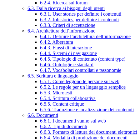
6.2.4. Ricerca sui forum
6.3. Dalla ricerca ai bisogni degli utenti
6.3.1. User stories per definire i contenuti
6.3.2. Job stories per definire i contenuti
6.3.3. Criteri di accettazione
6.4. Architettura dell’informazione
6.4.1. Definire l’architettura dell’informazione
6.4.2. Alberatura
6.4.3. Flussi di interazione
6.4.4. Sistemi di navigazione
6.4.5. Tipologie di contenuto (content type)
6.4.6. Ontologie e standard
6.4.7. Vocabolari controllati e tassonomie
6.5. Scrittura e linguaggio
6.5.1. Come leggono le persone sul web
6.5.2. Le regole per un linguaggio semplice
6.5.3. Microtesti
6.5.4. Scrittura collaborativa
6.5.5. Content critique
6.5.6. Traduzione e localizzazione dei contenuti
6.6. Documenti
6.6.1. I documenti vanno sul web
6.6.2. Tipi di documenti
6.6.3. Formato di lettura dei documenti elettronici
6.6.4. Modalità di produzione dei documenti