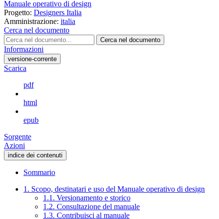
Manuale operativo di design
Progetto:
Designers Italia
Amministrazione:
italia
Cerca nel documento
Cerca nel documento
Informazioni
versione-corrente
Scarica
pdf
html
epub
Sorgente
Azioni
indice dei contenuti
Sommario
1. Scopo, destinatari e uso del Manuale operativo di design
1.1. Versionamento e storico
1.2. Consultazione del manuale
1.3. Contribuisci al manuale