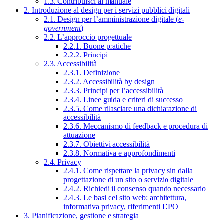
1.3. Contribuisci al manuale
2. Introduzione al design per i servizi pubblici digitali
2.1. Design per l’amministrazione digitale (
e-
government
)
2.2. L’approccio progettuale
2.2.1. Buone pratiche
2.2.2. Principi
2.3. Accessibilità
2.3.1. Definizione
2.3.2. Accessibilità by design
2.3.3. Principi per l’accessibilità
2.3.4. Linee guida e criteri di successo
2.3.5. Come rilasciare una dichiarazione di
accessibilità
2.3.6. Meccanismo di feedback e procedura di
attuazione
2.3.7. Obiettivi accessibilità
2.3.8. Normativa e approfondimenti
2.4. Privacy
2.4.1. Come rispettare la privacy sin dalla
progettazione di un sito o servizio digitale
2.4.2. Richiedi il consenso quando necessario
2.4.3. Le basi del sito web: architettura,
informativa privacy, riferimenti DPO
3. Pianificazione, gestione e strategia