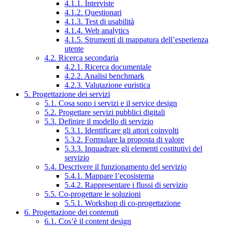
4.1.1. Interviste
4.1.2. Questionari
4.1.3. Test di usabilità
4.1.4. Web analytics
4.1.5. Strumenti di mappatura dell’esperienza
utente
4.2. Ricerca secondaria
4.2.1. Ricerca documentale
4.2.2. Analisi benchmark
4.2.3. Valutazione euristica
5. Progettazione dei servizi
5.1. Cosa sono i servizi e il service design
5.2. Progettare servizi pubblici digitali
5.3. Definire il modello di servizio
5.3.1. Identificare gli attori coinvolti
5.3.2. Formulare la proposta di valore
5.3.3. Inquadrare gli elementi costitutivi del
servizio
5.4. Descrivere il funzionamento del servizio
5.4.1. Mappare l’ecosistema
5.4.2. Rappresentare i flussi di servizio
5.5. Co-progettare le soluzioni
5.5.1. Workshop di co-progettazione
6. Progettazione dei contenuti
6.1. Cos’è il content design