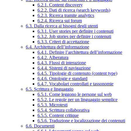
6.2.1. Content discovery
6.2.2. Dati di ricerca (search keywords)
6.2.3. Ricerca tramite analytics
6.2.4. Ricerca sui forum
6.3. Dalla ricerca ai bisogni degli utenti
6.3.1. User stories per definire i contenuti
6.3.2. Job stories per definire i contenuti
6.3.3. Criteri di accettazione
6.4. Architettura dell’informazione
6.4.1. Definire l’architettura dell’informazione
6.4.2. Alberatura
6.4.3. Flussi di interazione
6.4.4. Sistemi di navigazione
6.4.5. Tipologie di contenuto (content type)
6.4.6. Ontologie e standard
6.4.7. Vocabolari controllati e tassonomie
6.5. Scrittura e linguaggio
6.5.1. Come leggono le persone sul web
6.5.2. Le regole per un linguaggio semplice
6.5.3. Microtesti
6.5.4. Scrittura collaborativa
6.5.5. Content critique
6.5.6. Traduzione e localizzazione dei contenuti
6.6. Documenti