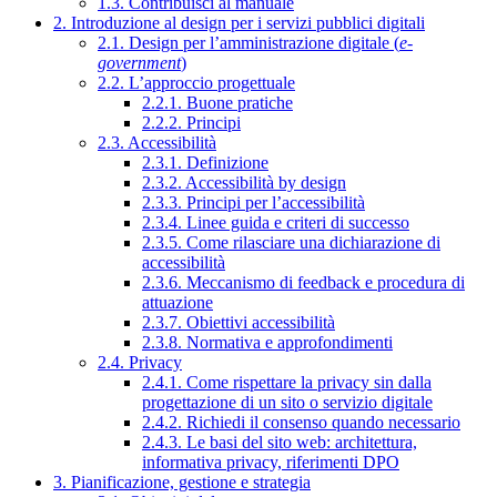
1.3. Contribuisci al manuale
2. Introduzione al design per i servizi pubblici digitali
2.1. Design per l’amministrazione digitale (
e-
government
)
2.2. L’approccio progettuale
2.2.1. Buone pratiche
2.2.2. Principi
2.3. Accessibilità
2.3.1. Definizione
2.3.2. Accessibilità by design
2.3.3. Principi per l’accessibilità
2.3.4. Linee guida e criteri di successo
2.3.5. Come rilasciare una dichiarazione di
accessibilità
2.3.6. Meccanismo di feedback e procedura di
attuazione
2.3.7. Obiettivi accessibilità
2.3.8. Normativa e approfondimenti
2.4. Privacy
2.4.1. Come rispettare la privacy sin dalla
progettazione di un sito o servizio digitale
2.4.2. Richiedi il consenso quando necessario
2.4.3. Le basi del sito web: architettura,
informativa privacy, riferimenti DPO
3. Pianificazione, gestione e strategia