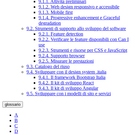
9.1.1. Attività preliminari
9.1.2. Web design responsivo e accessibile
9.1.3. Mobile first
9.1.4. Progressive enhancement e Graceful
degradation
9.2. Strumenti di supporto allo sviluppo del software
9.2.1. Feature detection
9.2.2. Verificare le feature disponibili con Can I
use
9.2.3. Strumenti e risorse per CSS e JavaScript
9.2.4. Supporto browser
9.2.5. Misurare le prestazioni
9.3. Catalogo del riuso
9.4. Sviluppare con il design system .italia
9.4.1. Il framework Bootstrap Italia
9.4.2. Il kit di sviluppo React
9.4.3. Il kit di sviluppo Angular
9.5. Sviluppare con i modelli di sito e servizi
glossario
A
B
C
D