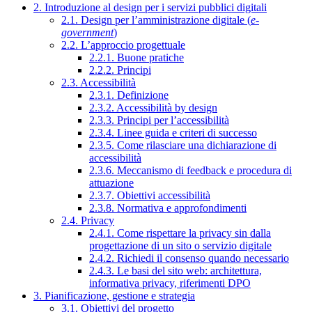
2. Introduzione al design per i servizi pubblici digitali
2.1. Design per l’amministrazione digitale (
e-
government
)
2.2. L’approccio progettuale
2.2.1. Buone pratiche
2.2.2. Principi
2.3. Accessibilità
2.3.1. Definizione
2.3.2. Accessibilità by design
2.3.3. Principi per l’accessibilità
2.3.4. Linee guida e criteri di successo
2.3.5. Come rilasciare una dichiarazione di
accessibilità
2.3.6. Meccanismo di feedback e procedura di
attuazione
2.3.7. Obiettivi accessibilità
2.3.8. Normativa e approfondimenti
2.4. Privacy
2.4.1. Come rispettare la privacy sin dalla
progettazione di un sito o servizio digitale
2.4.2. Richiedi il consenso quando necessario
2.4.3. Le basi del sito web: architettura,
informativa privacy, riferimenti DPO
3. Pianificazione, gestione e strategia
3.1. Obiettivi del progetto