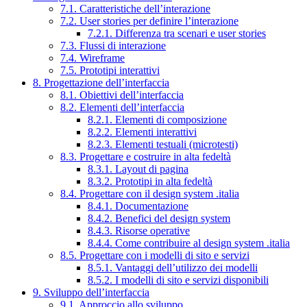
7.1. Caratteristiche dell’interazione
7.2. User stories per definire l’interazione
7.2.1. Differenza tra scenari e user stories
7.3. Flussi di interazione
7.4. Wireframe
7.5. Prototipi interattivi
8. Progettazione dell’interfaccia
8.1. Obiettivi dell’interfaccia
8.2. Elementi dell’interfaccia
8.2.1. Elementi di composizione
8.2.2. Elementi interattivi
8.2.3. Elementi testuali (microtesti)
8.3. Progettare e costruire in alta fedeltà
8.3.1. Layout di pagina
8.3.2. Prototipi in alta fedeltà
8.4. Progettare con il design system .italia
8.4.1. Documentazione
8.4.2. Benefici del design system
8.4.3. Risorse operative
8.4.4. Come contribuire al design system .italia
8.5. Progettare con i modelli di sito e servizi
8.5.1. Vantaggi dell’utilizzo dei modelli
8.5.2. I modelli di sito e servizi disponibili
9. Sviluppo dell’interfaccia
9.1. Approccio allo sviluppo