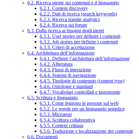
6.2. Ricerca utente sui contenuti e il linguaggio
6.2.1. Content discovery
6.2.2. Dati di ricerca (search keywords)
6.2.3. Ricerca tramite analytics
6.2.4. Ricerca sui forum
6.3. Dalla ricerca ai bisogni degli utenti
6.3.1. User stories per definire i contenuti
6.3.2. Job stories per definire i contenuti
6.3.3. Criteri di accettazione
6.4. Architettura dell’informazione
6.4.1. Definire l’architettura dell’informazione
6.4.2. Alberatura
6.4.3. Flussi di interazione
6.4.4. Sistemi di navigazione
6.4.5. Tipologie di contenuto (content type)
6.4.6. Ontologie e standard
6.4.7. Vocabolari controllati e tassonomie
6.5. Scrittura e linguaggio
6.5.1. Come leggono le persone sul web
6.5.2. Le regole per un linguaggio semplice
6.5.3. Microtesti
6.5.4. Scrittura collaborativa
6.5.5. Content critique
6.5.6. Traduzione e localizzazione dei contenuti
6.6. Documenti