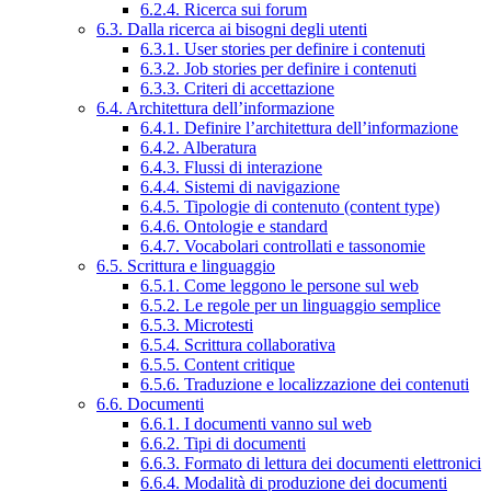
6.2.4. Ricerca sui forum
6.3. Dalla ricerca ai bisogni degli utenti
6.3.1. User stories per definire i contenuti
6.3.2. Job stories per definire i contenuti
6.3.3. Criteri di accettazione
6.4. Architettura dell’informazione
6.4.1. Definire l’architettura dell’informazione
6.4.2. Alberatura
6.4.3. Flussi di interazione
6.4.4. Sistemi di navigazione
6.4.5. Tipologie di contenuto (content type)
6.4.6. Ontologie e standard
6.4.7. Vocabolari controllati e tassonomie
6.5. Scrittura e linguaggio
6.5.1. Come leggono le persone sul web
6.5.2. Le regole per un linguaggio semplice
6.5.3. Microtesti
6.5.4. Scrittura collaborativa
6.5.5. Content critique
6.5.6. Traduzione e localizzazione dei contenuti
6.6. Documenti
6.6.1. I documenti vanno sul web
6.6.2. Tipi di documenti
6.6.3. Formato di lettura dei documenti elettronici
6.6.4. Modalità di produzione dei documenti