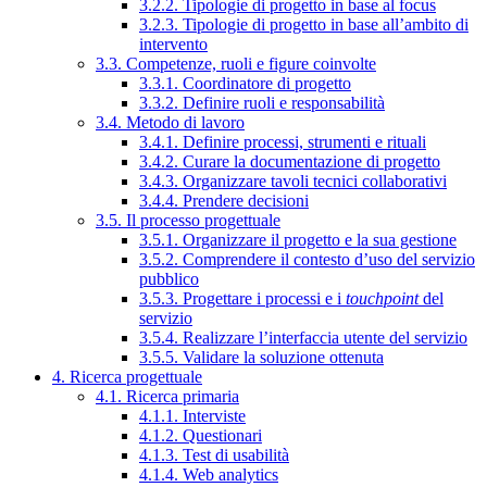
3.2.2. Tipologie di progetto in base al focus
3.2.3. Tipologie di progetto in base all’ambito di
intervento
3.3. Competenze, ruoli e figure coinvolte
3.3.1. Coordinatore di progetto
3.3.2. Definire ruoli e responsabilità
3.4. Metodo di lavoro
3.4.1. Definire processi, strumenti e rituali
3.4.2. Curare la documentazione di progetto
3.4.3. Organizzare tavoli tecnici collaborativi
3.4.4. Prendere decisioni
3.5. Il processo progettuale
3.5.1. Organizzare il progetto e la sua gestione
3.5.2. Comprendere il contesto d’uso del servizio
pubblico
3.5.3. Progettare i processi e i
touchpoint
del
servizio
3.5.4. Realizzare l’interfaccia utente del servizio
3.5.5. Validare la soluzione ottenuta
4. Ricerca progettuale
4.1. Ricerca primaria
4.1.1. Interviste
4.1.2. Questionari
4.1.3. Test di usabilità
4.1.4. Web analytics