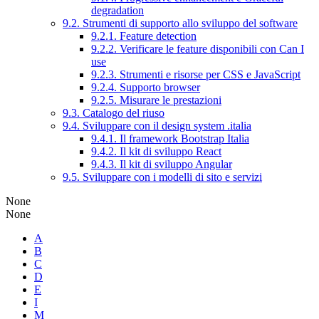
degradation
9.2. Strumenti di supporto allo sviluppo del software
9.2.1. Feature detection
9.2.2. Verificare le feature disponibili con Can I
use
9.2.3. Strumenti e risorse per CSS e JavaScript
9.2.4. Supporto browser
9.2.5. Misurare le prestazioni
9.3. Catalogo del riuso
9.4. Sviluppare con il design system .italia
9.4.1. Il framework Bootstrap Italia
9.4.2. Il kit di sviluppo React
9.4.3. Il kit di sviluppo Angular
9.5. Sviluppare con i modelli di sito e servizi
None
None
A
B
C
D
E
I
M