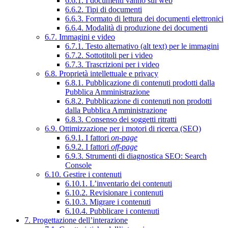
6.6.1. I documenti vanno sul web
6.6.2. Tipi di documenti
6.6.3. Formato di lettura dei documenti elettronici
6.6.4. Modalità di produzione dei documenti
6.7. Immagini e video
6.7.1. Testo alternativo (alt text) per le immagini
6.7.2. Sottotitoli per i video
6.7.3. Trascrizioni per i video
6.8. Proprietà intellettuale e privacy
6.8.1. Pubblicazione di contenuti prodotti dalla
Pubblica Amministrazione
6.8.2. Pubblicazione di contenuti non prodotti
dalla Pubblica Amministrazione
6.8.3. Consenso dei soggetti ritratti
6.9. Ottimizzazione per i motori di ricerca (SEO)
6.9.1. I fattori
on-page
6.9.2. I fattori
off-page
6.9.3. Strumenti di diagnostica SEO: Search
Console
6.10. Gestire i contenuti
6.10.1. L’inventario dei contenuti
6.10.2. Revisionare i contenuti
6.10.3. Migrare i contenuti
6.10.4. Pubblicare i contenuti
7. Progettazione dell’interazione