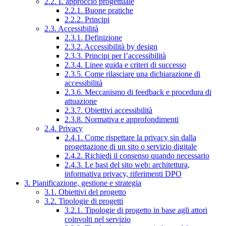
2.2. L’approccio progettuale
2.2.1. Buone pratiche
2.2.2. Principi
2.3. Accessibilità
2.3.1. Definizione
2.3.2. Accessibilità by design
2.3.3. Principi per l’accessibilità
2.3.4. Linee guida e criteri di successo
2.3.5. Come rilasciare una dichiarazione di
accessibilità
2.3.6. Meccanismo di feedback e procedura di
attuazione
2.3.7. Obiettivi accessibilità
2.3.8. Normativa e approfondimenti
2.4. Privacy
2.4.1. Come rispettare la privacy sin dalla
progettazione di un sito o servizio digitale
2.4.2. Richiedi il consenso quando necessario
2.4.3. Le basi del sito web: architettura,
informativa privacy, riferimenti DPO
3. Pianificazione, gestione e strategia
3.1. Obiettivi del progetto
3.2. Tipologie di progetti
3.2.1. Tipologie di progetto in base agli attori
coinvolti nel servizio