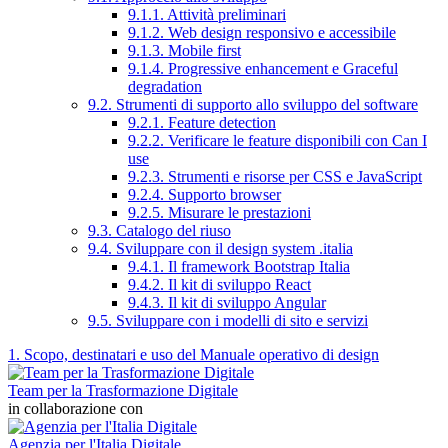
9.1.1. Attività preliminari
9.1.2. Web design responsivo e accessibile
9.1.3. Mobile first
9.1.4. Progressive enhancement e Graceful
degradation
9.2. Strumenti di supporto allo sviluppo del software
9.2.1. Feature detection
9.2.2. Verificare le feature disponibili con Can I
use
9.2.3. Strumenti e risorse per CSS e JavaScript
9.2.4. Supporto browser
9.2.5. Misurare le prestazioni
9.3. Catalogo del riuso
9.4. Sviluppare con il design system .italia
9.4.1. Il framework Bootstrap Italia
9.4.2. Il kit di sviluppo React
9.4.3. Il kit di sviluppo Angular
9.5. Sviluppare con i modelli di sito e servizi
1. Scopo, destinatari e uso del Manuale operativo di design
Team per la Trasformazione Digitale
in collaborazione con
Agenzia per l'Italia Digitale