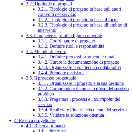
3.2. Tipologie di progetti
3.2.1. Tipologie di progetto in base agli attori
coinvolti nel servizio
3.2.2. Tipologie di progetto in base al focus
3.2.3. Tipologie di progetto in base all’ambito di
intervento
3.3. Competenze, ruoli e figure coinvolte
3.3.1. Coordinatore di progetto
3.3.2. Definire ruoli e responsabilità
3.4. Metodo di lavoro
3.4.1. Definire processi, strumenti e rituali
3.4.2. Curare la documentazione di progetto
3.4.3. Organizzare tavoli tecnici collaborativi
3.4.4. Prendere decisioni
3.5. Il processo progettuale
3.5.1. Organizzare il progetto e la sua gestione
3.5.2. Comprendere il contesto d’uso del servizio
pubblico
3.5.3. Progettare i processi e i
touchpoint
del
servizio
3.5.4. Realizzare l’interfaccia utente del servizio
3.5.5. Validare la soluzione ottenuta
4. Ricerca progettuale
4.1. Ricerca primaria
4.1.1. Interviste