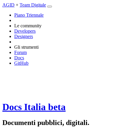
AGID
+
Team Digitale
Piano Triennale
Le community
Developers
Designers
Gli strumenti
Forum
Docs
GitHub
Docs Italia
beta
Documenti pubblici, digitali.