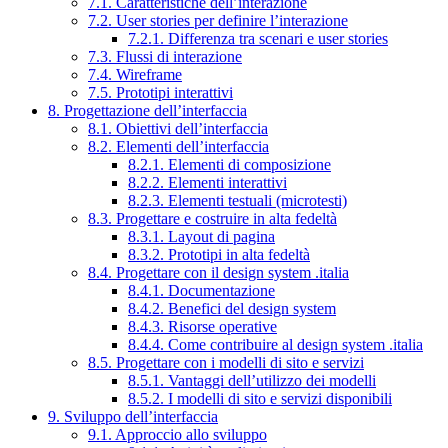
7.1. Caratteristiche dell’interazione
7.2. User stories per definire l’interazione
7.2.1. Differenza tra scenari e user stories
7.3. Flussi di interazione
7.4. Wireframe
7.5. Prototipi interattivi
8. Progettazione dell’interfaccia
8.1. Obiettivi dell’interfaccia
8.2. Elementi dell’interfaccia
8.2.1. Elementi di composizione
8.2.2. Elementi interattivi
8.2.3. Elementi testuali (microtesti)
8.3. Progettare e costruire in alta fedeltà
8.3.1. Layout di pagina
8.3.2. Prototipi in alta fedeltà
8.4. Progettare con il design system .italia
8.4.1. Documentazione
8.4.2. Benefici del design system
8.4.3. Risorse operative
8.4.4. Come contribuire al design system .italia
8.5. Progettare con i modelli di sito e servizi
8.5.1. Vantaggi dell’utilizzo dei modelli
8.5.2. I modelli di sito e servizi disponibili
9. Sviluppo dell’interfaccia
9.1. Approccio allo sviluppo