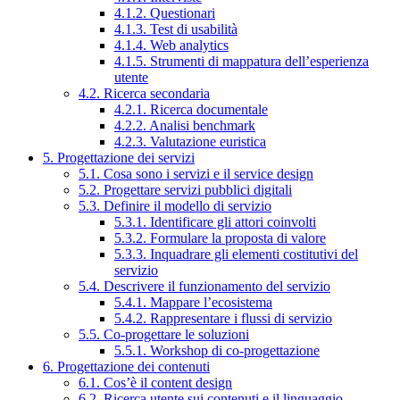
4.1.2. Questionari
4.1.3. Test di usabilità
4.1.4. Web analytics
4.1.5. Strumenti di mappatura dell’esperienza
utente
4.2. Ricerca secondaria
4.2.1. Ricerca documentale
4.2.2. Analisi benchmark
4.2.3. Valutazione euristica
5. Progettazione dei servizi
5.1. Cosa sono i servizi e il service design
5.2. Progettare servizi pubblici digitali
5.3. Definire il modello di servizio
5.3.1. Identificare gli attori coinvolti
5.3.2. Formulare la proposta di valore
5.3.3. Inquadrare gli elementi costitutivi del
servizio
5.4. Descrivere il funzionamento del servizio
5.4.1. Mappare l’ecosistema
5.4.2. Rappresentare i flussi di servizio
5.5. Co-progettare le soluzioni
5.5.1. Workshop di co-progettazione
6. Progettazione dei contenuti
6.1. Cos’è il content design
6.2. Ricerca utente sui contenuti e il linguaggio