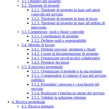
3.1. Obiettivi del progetto
3.2. Tipologie di progetti
3.2.1. Tipologie di progetto in base agli attori
coinvolti nel servizio
3.2.2. Tipologie di progetto in base al focus
3.2.3. Tipologie di progetto in base all’ambito di
intervento
3.3. Competenze, ruoli e figure coinvolte
3.3.1. Coordinatore di progetto
3.3.2. Definire ruoli e responsabilità
3.4. Metodo di lavoro
3.4.1. Definire processi, strumenti e rituali
3.4.2. Curare la documentazione di progetto
3.4.3. Organizzare tavoli tecnici collaborativi
3.4.4. Prendere decisioni
3.5. Il processo progettuale
3.5.1. Organizzare il progetto e la sua gestione
3.5.2. Comprendere il contesto d’uso del servizio
pubblico
3.5.3. Progettare i processi e i
touchpoint
del
servizio
3.5.4. Realizzare l’interfaccia utente del servizio
3.5.5. Validare la soluzione ottenuta
4. Ricerca progettuale
4.1. Ricerca primaria