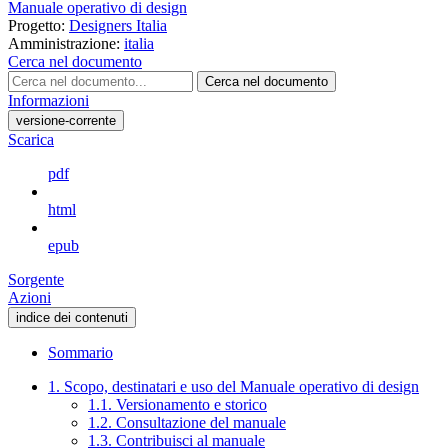
Manuale operativo di design
Progetto:
Designers Italia
Amministrazione:
italia
Cerca nel documento
Cerca nel documento
Informazioni
versione-corrente
Scarica
pdf
html
epub
Sorgente
Azioni
indice dei contenuti
Sommario
1. Scopo, destinatari e uso del Manuale operativo di design
1.1. Versionamento e storico
1.2. Consultazione del manuale
1.3. Contribuisci al manuale