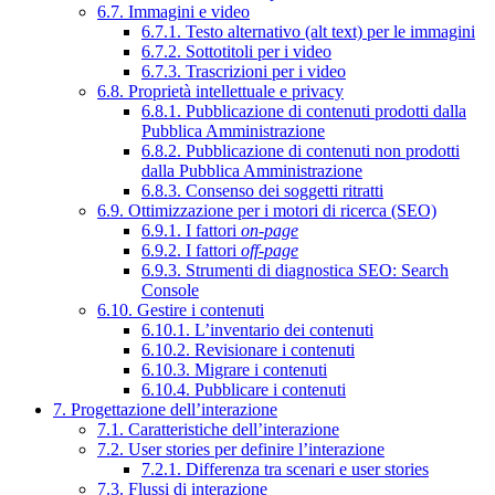
6.7. Immagini e video
6.7.1. Testo alternativo (alt text) per le immagini
6.7.2. Sottotitoli per i video
6.7.3. Trascrizioni per i video
6.8. Proprietà intellettuale e privacy
6.8.1. Pubblicazione di contenuti prodotti dalla
Pubblica Amministrazione
6.8.2. Pubblicazione di contenuti non prodotti
dalla Pubblica Amministrazione
6.8.3. Consenso dei soggetti ritratti
6.9. Ottimizzazione per i motori di ricerca (SEO)
6.9.1. I fattori
on-page
6.9.2. I fattori
off-page
6.9.3. Strumenti di diagnostica SEO: Search
Console
6.10. Gestire i contenuti
6.10.1. L’inventario dei contenuti
6.10.2. Revisionare i contenuti
6.10.3. Migrare i contenuti
6.10.4. Pubblicare i contenuti
7. Progettazione dell’interazione
7.1. Caratteristiche dell’interazione
7.2. User stories per definire l’interazione
7.2.1. Differenza tra scenari e user stories
7.3. Flussi di interazione