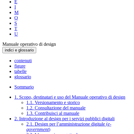
E
I
M
O
S
T
U
Manuale operativo di design
indici e glossario
contenuti
figure
tabelle
glossario
Sommario
1. Scopo, destinatari e uso del Manuale operativo di design
1.1. Versionamento e storico
1.2. Consultazione del manuale
1.3. Contribuisci al manuale
2. Introduzione al design per i servizi pubblici digitali
2.1. Design per l’amministrazione digitale (
e-
government
)