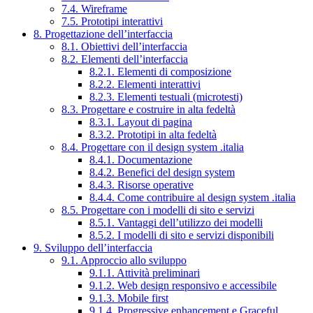
7.4. Wireframe
7.5. Prototipi interattivi
8. Progettazione dell’interfaccia
8.1. Obiettivi dell’interfaccia
8.2. Elementi dell’interfaccia
8.2.1. Elementi di composizione
8.2.2. Elementi interattivi
8.2.3. Elementi testuali (microtesti)
8.3. Progettare e costruire in alta fedeltà
8.3.1. Layout di pagina
8.3.2. Prototipi in alta fedeltà
8.4. Progettare con il design system .italia
8.4.1. Documentazione
8.4.2. Benefici del design system
8.4.3. Risorse operative
8.4.4. Come contribuire al design system .italia
8.5. Progettare con i modelli di sito e servizi
8.5.1. Vantaggi dell’utilizzo dei modelli
8.5.2. I modelli di sito e servizi disponibili
9. Sviluppo dell’interfaccia
9.1. Approccio allo sviluppo
9.1.1. Attività preliminari
9.1.2. Web design responsivo e accessibile
9.1.3. Mobile first
9.1.4. Progressive enhancement e Graceful