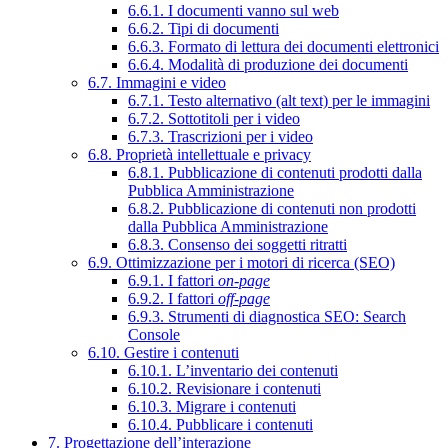
6.6.1. I documenti vanno sul web
6.6.2. Tipi di documenti
6.6.3. Formato di lettura dei documenti elettronici
6.6.4. Modalità di produzione dei documenti
6.7. Immagini e video
6.7.1. Testo alternativo (alt text) per le immagini
6.7.2. Sottotitoli per i video
6.7.3. Trascrizioni per i video
6.8. Proprietà intellettuale e privacy
6.8.1. Pubblicazione di contenuti prodotti dalla
Pubblica Amministrazione
6.8.2. Pubblicazione di contenuti non prodotti
dalla Pubblica Amministrazione
6.8.3. Consenso dei soggetti ritratti
6.9. Ottimizzazione per i motori di ricerca (SEO)
6.9.1. I fattori
on-page
6.9.2. I fattori
off-page
6.9.3. Strumenti di diagnostica SEO: Search
Console
6.10. Gestire i contenuti
6.10.1. L’inventario dei contenuti
6.10.2. Revisionare i contenuti
6.10.3. Migrare i contenuti
6.10.4. Pubblicare i contenuti
7. Progettazione dell’interazione