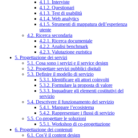
4.1.1. Interviste
4.1.2. Questionari
4.1.3. Test di usabilità
4.1.4. Web analytics
4.1.5. Strumenti di mappatura dell’esperienza
utente
4.2. Ricerca secondaria
4.2.1. Ricerca documentale
4.2.2. Analisi benchmark
4.2.3. Valutazione euristica
5. Progettazione dei servizi
5.1. Cosa sono i servizi e il service design
5.2. Progettare servizi pubblici digitali
5.3. Definire il modello di servizio
5.3.1. Identificare gli attori coinvolti
5.3.2. Formulare la proposta di valore
5.3.3. Inquadrare gli elementi costitutivi del
servizio
5.4. Descrivere il funzionamento del servizio
5.4.1. Mappare l’ecosistema
5.4.2. Rappresentare i flussi di servizio
5.5. Co-progettare le soluzioni
5.5.1. Workshop di co-progettazione
6. Progettazione dei contenuti
6.1. Cos’è il content design