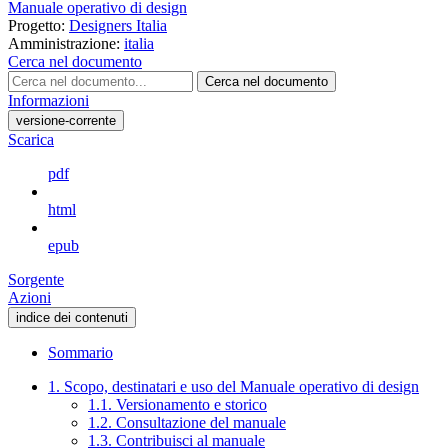
Manuale operativo di design
Progetto:
Designers Italia
Amministrazione:
italia
Cerca nel documento
Cerca nel documento
Informazioni
versione-corrente
Scarica
pdf
html
epub
Sorgente
Azioni
indice dei contenuti
Sommario
1. Scopo, destinatari e uso del Manuale operativo di design
1.1. Versionamento e storico
1.2. Consultazione del manuale
1.3. Contribuisci al manuale