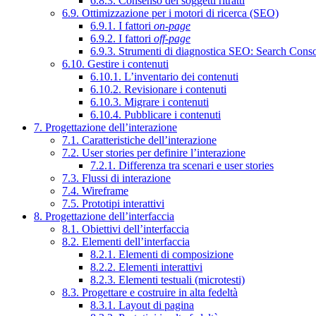
6.8.3. Consenso dei soggetti ritratti
6.9. Ottimizzazione per i motori di ricerca (SEO)
6.9.1. I fattori
on-page
6.9.2. I fattori
off-page
6.9.3. Strumenti di diagnostica SEO: Search Cons
6.10. Gestire i contenuti
6.10.1. L’inventario dei contenuti
6.10.2. Revisionare i contenuti
6.10.3. Migrare i contenuti
6.10.4. Pubblicare i contenuti
7. Progettazione dell’interazione
7.1. Caratteristiche dell’interazione
7.2. User stories per definire l’interazione
7.2.1. Differenza tra scenari e user stories
7.3. Flussi di interazione
7.4. Wireframe
7.5. Prototipi interattivi
8. Progettazione dell’interfaccia
8.1. Obiettivi dell’interfaccia
8.2. Elementi dell’interfaccia
8.2.1. Elementi di composizione
8.2.2. Elementi interattivi
8.2.3. Elementi testuali (microtesti)
8.3. Progettare e costruire in alta fedeltà
8.3.1. Layout di pagina