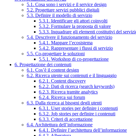
5.1. Cosa sono i servizi e il service design
5.2. Progettare servizi pubblici digitali
5.3. Definire il modello di servizio
5.3.1. Identificare gli attori coinvolti
5.3.2. Formulare la proposta di valore
5.3.3. Inquadrare gli elementi costitutivi del serviz
5.4. Descrivere il funzionamento del servizio
5.4.1. Mappare l’ecosistema
5.4.2. Rappresentare i flussi di servizio
5.5. Co-progettare le soluzioni
5.5.1. Workshop di co-progettazione
6. Progettazione dei contenuti
6.1. Cos’è il content design
6.2. Ricerca utente sui contenuti e il linguaggio
6.2.1. Content discovery
6.2.2. Dati di ricerca (search keywords)
6.2.3. Ricerca tramite analytics
6.2.4. Ricerca sui forum
6.3. Dalla ricerca ai bisogni degli utenti
6.3.1. User stories per definire i contenuti
6.3.2. Job stories per definire i contenuti
6.3.3. Criteri di accettazione
6.4. Architettura dell’informazione
6.4.1. Definire l’architettura dell’informazione
6.4.2. Alberatura