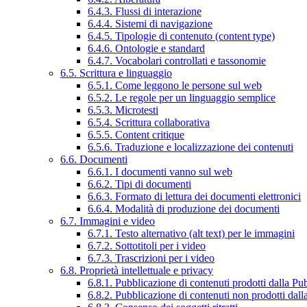
6.4.3. Flussi di interazione
6.4.4. Sistemi di navigazione
6.4.5. Tipologie di contenuto (content type)
6.4.6. Ontologie e standard
6.4.7. Vocabolari controllati e tassonomie
6.5. Scrittura e linguaggio
6.5.1. Come leggono le persone sul web
6.5.2. Le regole per un linguaggio semplice
6.5.3. Microtesti
6.5.4. Scrittura collaborativa
6.5.5. Content critique
6.5.6. Traduzione e localizzazione dei contenuti
6.6. Documenti
6.6.1. I documenti vanno sul web
6.6.2. Tipi di documenti
6.6.3. Formato di lettura dei documenti elettronici
6.6.4. Modalità di produzione dei documenti
6.7. Immagini e video
6.7.1. Testo alternativo (alt text) per le immagini
6.7.2. Sottotitoli per i video
6.7.3. Trascrizioni per i video
6.8. Proprietà intellettuale e privacy
6.8.1. Pubblicazione di contenuti prodotti dalla P
6.8.2. Pubblicazione di contenuti non prodotti dal