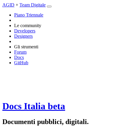
AGID
+
Team Digitale
Piano Triennale
Le community
Developers
Designers
Gli strumenti
Forum
Docs
GitHub
Docs Italia
beta
Documenti pubblici, digitali.