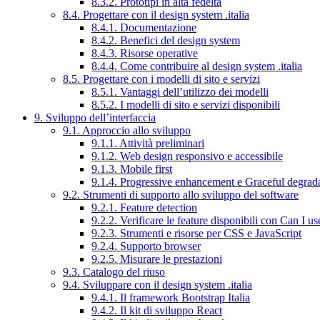
8.3.2. Prototipi in alta fedeltà
8.4. Progettare con il design system .italia
8.4.1. Documentazione
8.4.2. Benefici del design system
8.4.3. Risorse operative
8.4.4. Come contribuire al design system .italia
8.5. Progettare con i modelli di sito e servizi
8.5.1. Vantaggi dell’utilizzo dei modelli
8.5.2. I modelli di sito e servizi disponibili
9. Sviluppo dell’interfaccia
9.1. Approccio allo sviluppo
9.1.1. Attività preliminari
9.1.2. Web design responsivo e accessibile
9.1.3. Mobile first
9.1.4. Progressive enhancement e Graceful degrad
9.2. Strumenti di supporto allo sviluppo del software
9.2.1. Feature detection
9.2.2. Verificare le feature disponibili con Can I us
9.2.3. Strumenti e risorse per CSS e JavaScript
9.2.4. Supporto browser
9.2.5. Misurare le prestazioni
9.3. Catalogo del riuso
9.4. Sviluppare con il design system .italia
9.4.1. Il framework Bootstrap Italia
9.4.2. Il kit di sviluppo React