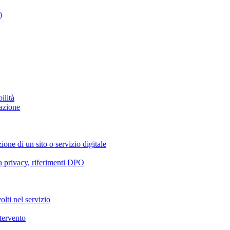
)
ilità
azione
ione di un sito o servizio digitale
va privacy, riferimenti DPO
olti nel servizio
ntervento