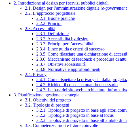
2. Introduzione al design per i servizi pubblici digitali
2.1. Design per l’amministrazione digitale (
e-government
2.2. L’approccio progettuale
2.2.1. Buone pratiche
2.2.2. Principi
2.3. Accessibilità
2.3.1. Definizione
2.3.2. Accessibilità by design
2.3.3. Principi per l’accessibilità
2.3.4. Linee guida e criteri di successo
2.3.5. Come rilasciare una dichiarazione di accessib
2.3.6. Meccanismo di feedback e procedura di attu
2.3.7. Obiettivi accessibilità
2.3.8. Normativa e approfondimenti
2.4. Privacy
2.4.1. Come rispettare la privacy sin dalla progettaz
2.4.2. Richiedi il consenso quando necessario
2.4.3. Le basi del sito web: architettura, informati
3. Pianificazione, gestione e strategia
3.1. Obiettivi del progetto
3.2. Tipologie di progetti
3.2.1. Tipologie di progetto in base agli attori coinv
3.2.2. Tipologie di progetto in base al focus
3.2.3. Tipologie di progetto in base all’ambito di i
3.3. Competenze, ruoli e figure coinvolte