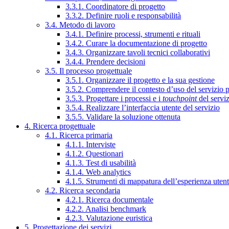
3.3.1. Coordinatore di progetto
3.3.2. Definire ruoli e responsabilità
3.4. Metodo di lavoro
3.4.1. Definire processi, strumenti e rituali
3.4.2. Curare la documentazione di progetto
3.4.3. Organizzare tavoli tecnici collaborativi
3.4.4. Prendere decisioni
3.5. Il processo progettuale
3.5.1. Organizzare il progetto e la sua gestione
3.5.2. Comprendere il contesto d’uso del servizio 
3.5.3. Progettare i processi e i
touchpoint
del servi
3.5.4. Realizzare l’interfaccia utente del servizio
3.5.5. Validare la soluzione ottenuta
4. Ricerca progettuale
4.1. Ricerca primaria
4.1.1. Interviste
4.1.2. Questionari
4.1.3. Test di usabilità
4.1.4. Web analytics
4.1.5. Strumenti di mappatura dell’esperienza uten
4.2. Ricerca secondaria
4.2.1. Ricerca documentale
4.2.2. Analisi benchmark
4.2.3. Valutazione euristica
5. Progettazione dei servizi