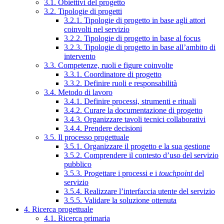
3.1. Obiettivi del progetto
3.2. Tipologie di progetti
3.2.1. Tipologie di progetto in base agli attori
coinvolti nel servizio
3.2.2. Tipologie di progetto in base al focus
3.2.3. Tipologie di progetto in base all’ambito di
intervento
3.3. Competenze, ruoli e figure coinvolte
3.3.1. Coordinatore di progetto
3.3.2. Definire ruoli e responsabilità
3.4. Metodo di lavoro
3.4.1. Definire processi, strumenti e rituali
3.4.2. Curare la documentazione di progetto
3.4.3. Organizzare tavoli tecnici collaborativi
3.4.4. Prendere decisioni
3.5. Il processo progettuale
3.5.1. Organizzare il progetto e la sua gestione
3.5.2. Comprendere il contesto d’uso del servizio
pubblico
3.5.3. Progettare i processi e i
touchpoint
del
servizio
3.5.4. Realizzare l’interfaccia utente del servizio
3.5.5. Validare la soluzione ottenuta
4. Ricerca progettuale
4.1. Ricerca primaria