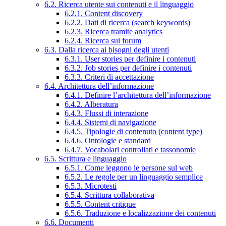
6.2. Ricerca utente sui contenuti e il linguaggio
6.2.1. Content discovery
6.2.2. Dati di ricerca (search keywords)
6.2.3. Ricerca tramite analytics
6.2.4. Ricerca sui forum
6.3. Dalla ricerca ai bisogni degli utenti
6.3.1. User stories per definire i contenuti
6.3.2. Job stories per definire i contenuti
6.3.3. Criteri di accettazione
6.4. Architettura dell’informazione
6.4.1. Definire l’architettura dell’informazione
6.4.2. Alberatura
6.4.3. Flussi di interazione
6.4.4. Sistemi di navigazione
6.4.5. Tipologie di contenuto (content type)
6.4.6. Ontologie e standard
6.4.7. Vocabolari controllati e tassonomie
6.5. Scrittura e linguaggio
6.5.1. Come leggono le persone sul web
6.5.2. Le regole per un linguaggio semplice
6.5.3. Microtesti
6.5.4. Scrittura collaborativa
6.5.5. Content critique
6.5.6. Traduzione e localizzazione dei contenuti
6.6. Documenti