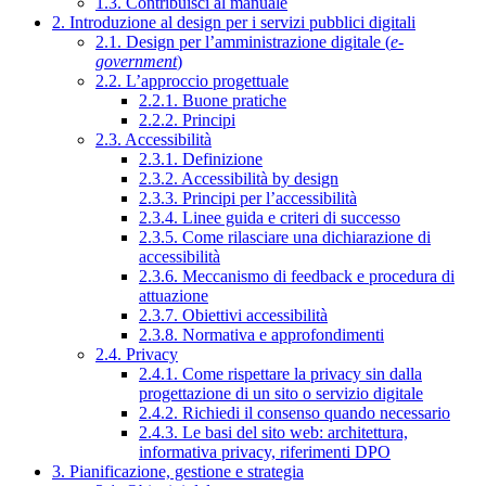
1.3. Contribuisci al manuale
2. Introduzione al design per i servizi pubblici digitali
2.1. Design per l’amministrazione digitale (
e-
government
)
2.2. L’approccio progettuale
2.2.1. Buone pratiche
2.2.2. Principi
2.3. Accessibilità
2.3.1. Definizione
2.3.2. Accessibilità by design
2.3.3. Principi per l’accessibilità
2.3.4. Linee guida e criteri di successo
2.3.5. Come rilasciare una dichiarazione di
accessibilità
2.3.6. Meccanismo di feedback e procedura di
attuazione
2.3.7. Obiettivi accessibilità
2.3.8. Normativa e approfondimenti
2.4. Privacy
2.4.1. Come rispettare la privacy sin dalla
progettazione di un sito o servizio digitale
2.4.2. Richiedi il consenso quando necessario
2.4.3. Le basi del sito web: architettura,
informativa privacy, riferimenti DPO
3. Pianificazione, gestione e strategia