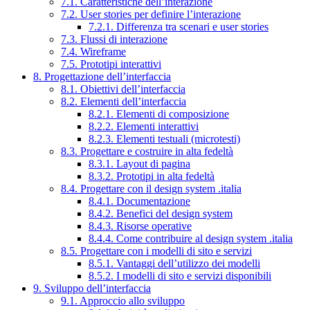
7.1. Caratteristiche dell’interazione
7.2. User stories per definire l’interazione
7.2.1. Differenza tra scenari e user stories
7.3. Flussi di interazione
7.4. Wireframe
7.5. Prototipi interattivi
8. Progettazione dell’interfaccia
8.1. Obiettivi dell’interfaccia
8.2. Elementi dell’interfaccia
8.2.1. Elementi di composizione
8.2.2. Elementi interattivi
8.2.3. Elementi testuali (microtesti)
8.3. Progettare e costruire in alta fedeltà
8.3.1. Layout di pagina
8.3.2. Prototipi in alta fedeltà
8.4. Progettare con il design system .italia
8.4.1. Documentazione
8.4.2. Benefici del design system
8.4.3. Risorse operative
8.4.4. Come contribuire al design system .italia
8.5. Progettare con i modelli di sito e servizi
8.5.1. Vantaggi dell’utilizzo dei modelli
8.5.2. I modelli di sito e servizi disponibili
9. Sviluppo dell’interfaccia
9.1. Approccio allo sviluppo