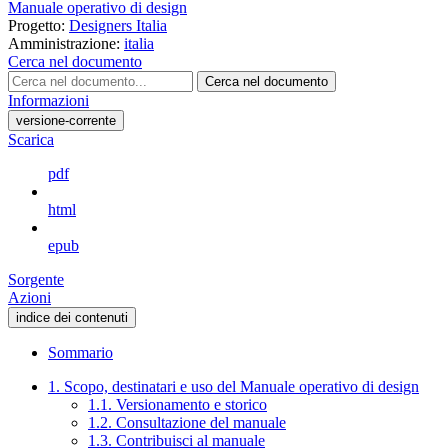
Manuale operativo di design
Progetto:
Designers Italia
Amministrazione:
italia
Cerca nel documento
Cerca nel documento
Informazioni
versione-corrente
Scarica
pdf
html
epub
Sorgente
Azioni
indice dei contenuti
Sommario
1. Scopo, destinatari e uso del Manuale operativo di design
1.1. Versionamento e storico
1.2. Consultazione del manuale
1.3. Contribuisci al manuale