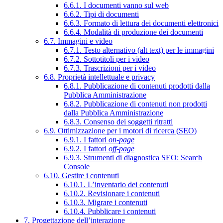
6.6.1. I documenti vanno sul web
6.6.2. Tipi di documenti
6.6.3. Formato di lettura dei documenti elettronici
6.6.4. Modalità di produzione dei documenti
6.7. Immagini e video
6.7.1. Testo alternativo (alt text) per le immagini
6.7.2. Sottotitoli per i video
6.7.3. Trascrizioni per i video
6.8. Proprietà intellettuale e privacy
6.8.1. Pubblicazione di contenuti prodotti dalla
Pubblica Amministrazione
6.8.2. Pubblicazione di contenuti non prodotti
dalla Pubblica Amministrazione
6.8.3. Consenso dei soggetti ritratti
6.9. Ottimizzazione per i motori di ricerca (SEO)
6.9.1. I fattori
on-page
6.9.2. I fattori
off-page
6.9.3. Strumenti di diagnostica SEO: Search
Console
6.10. Gestire i contenuti
6.10.1. L’inventario dei contenuti
6.10.2. Revisionare i contenuti
6.10.3. Migrare i contenuti
6.10.4. Pubblicare i contenuti
7. Progettazione dell’interazione