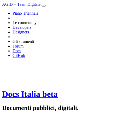
AGID
+
Team Digitale
Piano Triennale
Le community
Developers
Designers
Gli strumenti
Forum
Docs
GitHub
Docs Italia
beta
Documenti pubblici, digitali.