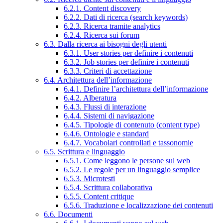
6.2.1. Content discovery
6.2.2. Dati di ricerca (search keywords)
6.2.3. Ricerca tramite analytics
6.2.4. Ricerca sui forum
6.3. Dalla ricerca ai bisogni degli utenti
6.3.1. User stories per definire i contenuti
6.3.2. Job stories per definire i contenuti
6.3.3. Criteri di accettazione
6.4. Architettura dell’informazione
6.4.1. Definire l’architettura dell’informazione
6.4.2. Alberatura
6.4.3. Flussi di interazione
6.4.4. Sistemi di navigazione
6.4.5. Tipologie di contenuto (content type)
6.4.6. Ontologie e standard
6.4.7. Vocabolari controllati e tassonomie
6.5. Scrittura e linguaggio
6.5.1. Come leggono le persone sul web
6.5.2. Le regole per un linguaggio semplice
6.5.3. Microtesti
6.5.4. Scrittura collaborativa
6.5.5. Content critique
6.5.6. Traduzione e localizzazione dei contenuti
6.6. Documenti