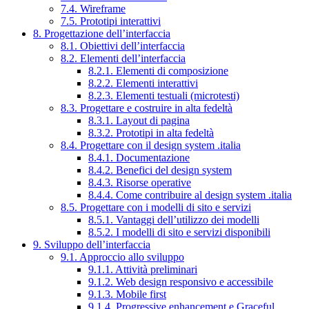
7.4. Wireframe
7.5. Prototipi interattivi
8. Progettazione dell’interfaccia
8.1. Obiettivi dell’interfaccia
8.2. Elementi dell’interfaccia
8.2.1. Elementi di composizione
8.2.2. Elementi interattivi
8.2.3. Elementi testuali (microtesti)
8.3. Progettare e costruire in alta fedeltà
8.3.1. Layout di pagina
8.3.2. Prototipi in alta fedeltà
8.4. Progettare con il design system .italia
8.4.1. Documentazione
8.4.2. Benefici del design system
8.4.3. Risorse operative
8.4.4. Come contribuire al design system .italia
8.5. Progettare con i modelli di sito e servizi
8.5.1. Vantaggi dell’utilizzo dei modelli
8.5.2. I modelli di sito e servizi disponibili
9. Sviluppo dell’interfaccia
9.1. Approccio allo sviluppo
9.1.1. Attività preliminari
9.1.2. Web design responsivo e accessibile
9.1.3. Mobile first
9.1.4. Progressive enhancement e Graceful