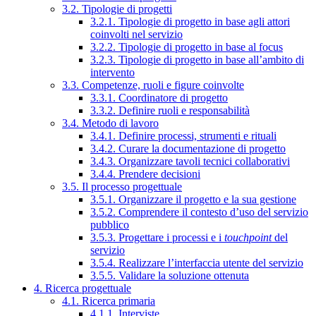
3.2. Tipologie di progetti
3.2.1. Tipologie di progetto in base agli attori
coinvolti nel servizio
3.2.2. Tipologie di progetto in base al focus
3.2.3. Tipologie di progetto in base all’ambito di
intervento
3.3. Competenze, ruoli e figure coinvolte
3.3.1. Coordinatore di progetto
3.3.2. Definire ruoli e responsabilità
3.4. Metodo di lavoro
3.4.1. Definire processi, strumenti e rituali
3.4.2. Curare la documentazione di progetto
3.4.3. Organizzare tavoli tecnici collaborativi
3.4.4. Prendere decisioni
3.5. Il processo progettuale
3.5.1. Organizzare il progetto e la sua gestione
3.5.2. Comprendere il contesto d’uso del servizio
pubblico
3.5.3. Progettare i processi e i
touchpoint
del
servizio
3.5.4. Realizzare l’interfaccia utente del servizio
3.5.5. Validare la soluzione ottenuta
4. Ricerca progettuale
4.1. Ricerca primaria
4.1.1. Interviste