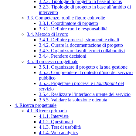
3.2.2. Tipologie di progetto in base al focus
3.2.3. Tipologie di progetto in base all’ambito di
intervento
3.3. Competenze, ruoli e figure coinvolte
3.3.1. Coordinatore di progetto
3.3.2. Definire ruoli e responsabilità
3.4. Metodo di lavoro
3.4.1. Definire processi, strumenti e rituali
3.4.2. Curare la documentazione di progetto
3.4.3. Organizzare tavoli tecnici collaborativi
3.4.4. Prendere decisioni
3.5. Il processo progettuale
3.5.1. Organizzare il progetto e la sua gestione
3.5.2. Comprendere il contesto d’uso del servizio
pubblico
3.5.3. Progettare i processi e i
touchpoint
del
servizio
3.5.4. Realizzare l’interfaccia utente del servizio
3.5.5. Validare la soluzione ottenuta
4. Ricerca progettuale
4.1. Ricerca primaria
4.1.1. Interviste
4.1.2. Questionari
4.1.3. Test di usabilità
4.1.4. Web analytics