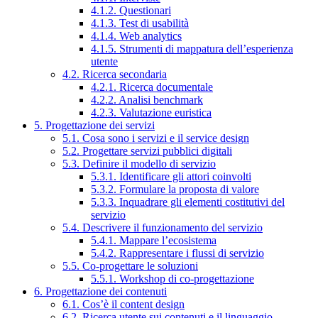
4.1.2. Questionari
4.1.3. Test di usabilità
4.1.4. Web analytics
4.1.5. Strumenti di mappatura dell’esperienza
utente
4.2. Ricerca secondaria
4.2.1. Ricerca documentale
4.2.2. Analisi benchmark
4.2.3. Valutazione euristica
5. Progettazione dei servizi
5.1. Cosa sono i servizi e il service design
5.2. Progettare servizi pubblici digitali
5.3. Definire il modello di servizio
5.3.1. Identificare gli attori coinvolti
5.3.2. Formulare la proposta di valore
5.3.3. Inquadrare gli elementi costitutivi del
servizio
5.4. Descrivere il funzionamento del servizio
5.4.1. Mappare l’ecosistema
5.4.2. Rappresentare i flussi di servizio
5.5. Co-progettare le soluzioni
5.5.1. Workshop di co-progettazione
6. Progettazione dei contenuti
6.1. Cos’è il content design
6.2. Ricerca utente sui contenuti e il linguaggio