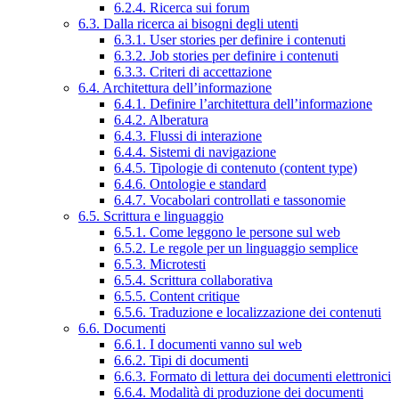
6.2.4. Ricerca sui forum
6.3. Dalla ricerca ai bisogni degli utenti
6.3.1. User stories per definire i contenuti
6.3.2. Job stories per definire i contenuti
6.3.3. Criteri di accettazione
6.4. Architettura dell’informazione
6.4.1. Definire l’architettura dell’informazione
6.4.2. Alberatura
6.4.3. Flussi di interazione
6.4.4. Sistemi di navigazione
6.4.5. Tipologie di contenuto (content type)
6.4.6. Ontologie e standard
6.4.7. Vocabolari controllati e tassonomie
6.5. Scrittura e linguaggio
6.5.1. Come leggono le persone sul web
6.5.2. Le regole per un linguaggio semplice
6.5.3. Microtesti
6.5.4. Scrittura collaborativa
6.5.5. Content critique
6.5.6. Traduzione e localizzazione dei contenuti
6.6. Documenti
6.6.1. I documenti vanno sul web
6.6.2. Tipi di documenti
6.6.3. Formato di lettura dei documenti elettronici
6.6.4. Modalità di produzione dei documenti