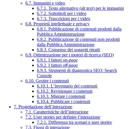
6.7. Immagini e video
6.7.1. Testo alternativo (alt text) per le immagini
6.7.2. Sottotitoli per i video
6.7.3. Trascrizioni per i video
6.8. Proprietà intellettuale e privacy
6.8.1. Pubblicazione di contenuti prodotti dalla
Pubblica Amministrazione
6.8.2. Pubblicazione di contenuti non prodotti
dalla Pubblica Amministrazione
6.8.3. Consenso dei soggetti ritratti
6.9. Ottimizzazione per i motori di ricerca (SEO)
6.9.1. I fattori
on-page
6.9.2. I fattori
off-page
6.9.3. Strumenti di diagnostica SEO: Search
Console
6.10. Gestire i contenuti
6.10.1. L’inventario dei contenuti
6.10.2. Revisionare i contenuti
6.10.3. Migrare i contenuti
6.10.4. Pubblicare i contenuti
7. Progettazione dell’interazione
7.1. Caratteristiche dell’interazione
7.2. User stories per definire l’interazione
7.2.1. Differenza tra scenari e user stories
7.3. Flussi di interazione