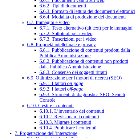
6.6.1. I documenti vanno sul web
6.6.2. Tipi di documenti
6.6.3. Formato di lettura dei documenti elettronici
6.6.4. Modalità di produzione dei documenti
6.7. Immagini e video
6.7.1. Testo alternativo (alt text) per le immagini
6.7.2. Sottotitoli per i video
6.7.3. Trascrizioni per i video
6.8. Proprietà intellettuale e privacy
6.8.1. Pubblicazione di contenuti prodotti dalla
Pubblica Amministrazione
6.8.2. Pubblicazione di contenuti non prodotti
dalla Pubblica Amministrazione
6.8.3. Consenso dei soggetti ritratti
6.9. Ottimizzazione per i motori di ricerca (SEO)
6.9.1. I fattori
on-page
6.9.2. I fattori
off-page
6.9.3. Strumenti di diagnostica SEO: Search
Console
6.10. Gestire i contenuti
6.10.1. L’inventario dei contenuti
6.10.2. Revisionare i contenuti
6.10.3. Migrare i contenuti
6.10.4. Pubblicare i contenuti
7. Progettazione dell’interazione