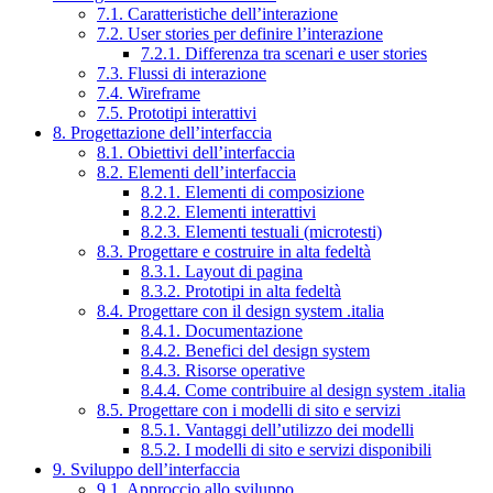
7.1. Caratteristiche dell’interazione
7.2. User stories per definire l’interazione
7.2.1. Differenza tra scenari e user stories
7.3. Flussi di interazione
7.4. Wireframe
7.5. Prototipi interattivi
8. Progettazione dell’interfaccia
8.1. Obiettivi dell’interfaccia
8.2. Elementi dell’interfaccia
8.2.1. Elementi di composizione
8.2.2. Elementi interattivi
8.2.3. Elementi testuali (microtesti)
8.3. Progettare e costruire in alta fedeltà
8.3.1. Layout di pagina
8.3.2. Prototipi in alta fedeltà
8.4. Progettare con il design system .italia
8.4.1. Documentazione
8.4.2. Benefici del design system
8.4.3. Risorse operative
8.4.4. Come contribuire al design system .italia
8.5. Progettare con i modelli di sito e servizi
8.5.1. Vantaggi dell’utilizzo dei modelli
8.5.2. I modelli di sito e servizi disponibili
9. Sviluppo dell’interfaccia
9.1. Approccio allo sviluppo