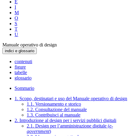
E
I
M
O
S
T
U
Manuale operativo di design
indici e glossario
contenuti
figure
tabelle
glossario
Sommario
1. Scopo, destinatari e uso del Manuale operativo di design
1.1. Versionamento e storico
1.2. Consultazione del manuale
1.3. Contribuisci al manuale
2. Introduzione al design per i servizi pubblici digitali
2.1. Design per l’amministrazione digitale (
e-
government
)