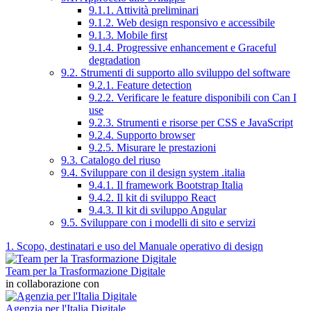
9.1.1. Attività preliminari
9.1.2. Web design responsivo e accessibile
9.1.3. Mobile first
9.1.4. Progressive enhancement e Graceful
degradation
9.2. Strumenti di supporto allo sviluppo del software
9.2.1. Feature detection
9.2.2. Verificare le feature disponibili con Can I
use
9.2.3. Strumenti e risorse per CSS e JavaScript
9.2.4. Supporto browser
9.2.5. Misurare le prestazioni
9.3. Catalogo del riuso
9.4. Sviluppare con il design system .italia
9.4.1. Il framework Bootstrap Italia
9.4.2. Il kit di sviluppo React
9.4.3. Il kit di sviluppo Angular
9.5. Sviluppare con i modelli di sito e servizi
1. Scopo, destinatari e uso del Manuale operativo di design
Team per la Trasformazione Digitale
in collaborazione con
Agenzia per l'Italia Digitale