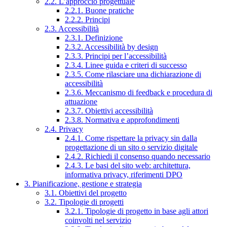
2.2. L’approccio progettuale
2.2.1. Buone pratiche
2.2.2. Principi
2.3. Accessibilità
2.3.1. Definizione
2.3.2. Accessibilità by design
2.3.3. Principi per l’accessibilità
2.3.4. Linee guida e criteri di successo
2.3.5. Come rilasciare una dichiarazione di
accessibilità
2.3.6. Meccanismo di feedback e procedura di
attuazione
2.3.7. Obiettivi accessibilità
2.3.8. Normativa e approfondimenti
2.4. Privacy
2.4.1. Come rispettare la privacy sin dalla
progettazione di un sito o servizio digitale
2.4.2. Richiedi il consenso quando necessario
2.4.3. Le basi del sito web: architettura,
informativa privacy, riferimenti DPO
3. Pianificazione, gestione e strategia
3.1. Obiettivi del progetto
3.2. Tipologie di progetti
3.2.1. Tipologie di progetto in base agli attori
coinvolti nel servizio