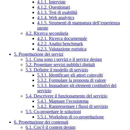
4.1.1. Interviste
4.1.2. Questionari
4.1.3. Test di usabilità
4.1.4. Web analytics
4.1.5. Strumenti di mappatura dell’esperienza
utente
4.2. Ricerca secondaria
4.2.1. Ricerca documentale
4.2.2. Analisi benchmark
4.2.3. Valutazione euristica
5. Progettazione dei servizi
5.1. Cosa sono i servizi e il service design
5.2. Progettare servizi pubblici digitali
5.3. Definire il modello di servizio
5.3.1. Identificare gli attori coinvolti
5.3.2. Formulare la proposta di valore
5.3.3. Inquadrare gli elementi costitutivi del
servizio
5.4. Descrivere il funzionamento del servizio
5.4.1. Mappare l’ecosistema
5.4.2. Rappresentare i flussi di servizio
5.5. Co-progettare le soluzioni
5.5.1. Workshop di co-progettazione
6. Progettazione dei contenuti
6.1. Cos’è il content design