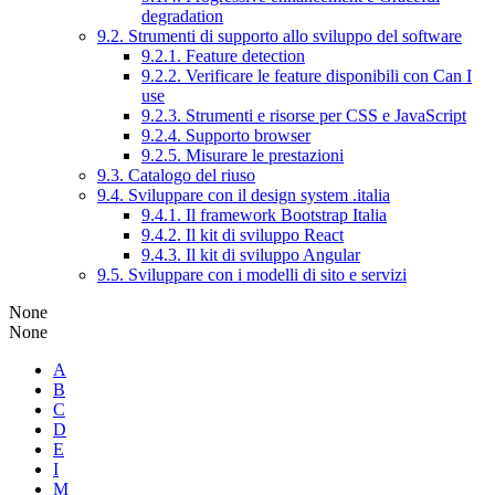
degradation
9.2. Strumenti di supporto allo sviluppo del software
9.2.1. Feature detection
9.2.2. Verificare le feature disponibili con Can I
use
9.2.3. Strumenti e risorse per CSS e JavaScript
9.2.4. Supporto browser
9.2.5. Misurare le prestazioni
9.3. Catalogo del riuso
9.4. Sviluppare con il design system .italia
9.4.1. Il framework Bootstrap Italia
9.4.2. Il kit di sviluppo React
9.4.3. Il kit di sviluppo Angular
9.5. Sviluppare con i modelli di sito e servizi
None
None
A
B
C
D
E
I
M