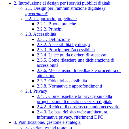
2. Introduzione al design per i servizi pubblici digitali
2.1. Design per l’amministrazione digitale (
e-
government
)
2.2. L’approccio progettuale
2.2.1. Buone pratiche
2.2.2. Principi
2.3. Accessibilità
2.3.1. Definizione
2.3.2. Accessibilità by design
2.3.3. Principi per l’accessibilità
2.3.4. Linee guida e criteri di successo
2.3.5. Come rilasciare una dichiarazione di
accessibilità
2.3.6. Meccanismo di feedback e procedura di
attuazione
2.3.7. Obiettivi accessibilità
2.3.8. Normativa e approfondimenti
2.4. Privacy
2.4.1. Come rispettare la privacy sin dalla
progettazione di un sito o servizio digitale
2.4.2. Richiedi il consenso quando necessario
2.4.3. Le basi del sito web: architettura,
informativa privacy, riferimenti DPO
3. Pianificazione, gestione e strategia
3.1. Obiettivi del progetto