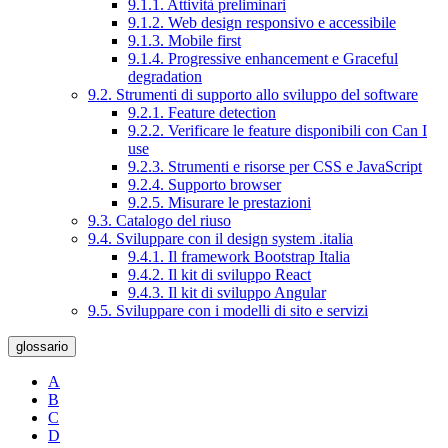
9.1.1. Attività preliminari
9.1.2. Web design responsivo e accessibile
9.1.3. Mobile first
9.1.4. Progressive enhancement e Graceful
degradation
9.2. Strumenti di supporto allo sviluppo del software
9.2.1. Feature detection
9.2.2. Verificare le feature disponibili con Can I
use
9.2.3. Strumenti e risorse per CSS e JavaScript
9.2.4. Supporto browser
9.2.5. Misurare le prestazioni
9.3. Catalogo del riuso
9.4. Sviluppare con il design system .italia
9.4.1. Il framework Bootstrap Italia
9.4.2. Il kit di sviluppo React
9.4.3. Il kit di sviluppo Angular
9.5. Sviluppare con i modelli di sito e servizi
glossario
A
B
C
D