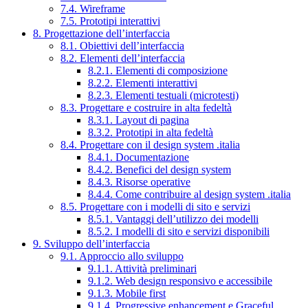
7.4. Wireframe
7.5. Prototipi interattivi
8. Progettazione dell’interfaccia
8.1. Obiettivi dell’interfaccia
8.2. Elementi dell’interfaccia
8.2.1. Elementi di composizione
8.2.2. Elementi interattivi
8.2.3. Elementi testuali (microtesti)
8.3. Progettare e costruire in alta fedeltà
8.3.1. Layout di pagina
8.3.2. Prototipi in alta fedeltà
8.4. Progettare con il design system .italia
8.4.1. Documentazione
8.4.2. Benefici del design system
8.4.3. Risorse operative
8.4.4. Come contribuire al design system .italia
8.5. Progettare con i modelli di sito e servizi
8.5.1. Vantaggi dell’utilizzo dei modelli
8.5.2. I modelli di sito e servizi disponibili
9. Sviluppo dell’interfaccia
9.1. Approccio allo sviluppo
9.1.1. Attività preliminari
9.1.2. Web design responsivo e accessibile
9.1.3. Mobile first
9.1.4. Progressive enhancement e Graceful