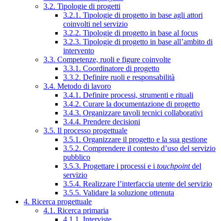
3.2. Tipologie di progetti
3.2.1. Tipologie di progetto in base agli attori
coinvolti nel servizio
3.2.2. Tipologie di progetto in base al focus
3.2.3. Tipologie di progetto in base all’ambito di
intervento
3.3. Competenze, ruoli e figure coinvolte
3.3.1. Coordinatore di progetto
3.3.2. Definire ruoli e responsabilità
3.4. Metodo di lavoro
3.4.1. Definire processi, strumenti e rituali
3.4.2. Curare la documentazione di progetto
3.4.3. Organizzare tavoli tecnici collaborativi
3.4.4. Prendere decisioni
3.5. Il processo progettuale
3.5.1. Organizzare il progetto e la sua gestione
3.5.2. Comprendere il contesto d’uso del servizio
pubblico
3.5.3. Progettare i processi e i
touchpoint
del
servizio
3.5.4. Realizzare l’interfaccia utente del servizio
3.5.5. Validare la soluzione ottenuta
4. Ricerca progettuale
4.1. Ricerca primaria
4.1.1. Interviste