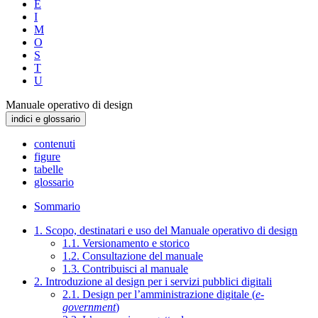
E
I
M
O
S
T
U
Manuale operativo di design
indici e glossario
contenuti
figure
tabelle
glossario
Sommario
1. Scopo, destinatari e uso del Manuale operativo di design
1.1. Versionamento e storico
1.2. Consultazione del manuale
1.3. Contribuisci al manuale
2. Introduzione al design per i servizi pubblici digitali
2.1. Design per l’amministrazione digitale (
e-
government
)