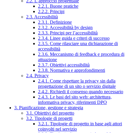
2.2. L’approccio progettuale
2.2.1. Buone pratiche
2.2.2. Principi
2.3. Accessibilità
2.3.1. Definizione
2.3.2. Accessibilità by design
2.3.3. Principi per l’accessibilità
2.3.4. Linee guida e criteri di successo
2.3.5. Come rilasciare una dichiarazione di
accessibilità
2.3.6. Meccanismo di feedback e procedura di
attuazione
2.3.7. Obiettivi accessibilità
2.3.8. Normativa e approfondimenti
2.4. Privacy
2.4.1. Come rispettare la privacy sin dalla
progettazione di un sito o servizio digitale
2.4.2. Richiedi il consenso quando necessario
2.4.3. Le basi del sito web: architettura,
informativa privacy, riferimenti DPO
3. Pianificazione, gestione e strategia
3.1. Obiettivi del progetto
3.2. Tipologie di progetti
3.2.1. Tipologie di progetto in base agli attori
coinvolti nel servizio