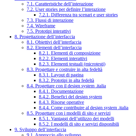
7.1. Caratteristiche dell’interazione
7.2. User stories per definire l’interazione
7.2.1. Differenza tra scenari e user stories
7.3. Flussi di interazione
7.4. Wireframe
7.5. Prototipi interattivi
8. Progettazione dell’interfaccia
8.1. Obiettivi dell’interfaccia
8.2. Elementi dell’interfaccia
8.2.1. Elementi di composizione
8.2.2. Elementi interattivi
8.2.3. Elementi testuali (microtesti)
8.3. Progettare e costruire in alta fedeltà
8.3.1. Layout di pagina
8.3.2. Prototipi in alta fedeltà
8.4. Progettare con il design system .italia
8.4.1. Documentazione
8.4.2. Benefici del design system
8.4.3. Risorse operative
8.4.4. Come contribuire al design system .italia
8.5. Progettare con i modelli di sito e servizi
8.5.1. Vantaggi dell’utilizzo dei modelli
8.5.2. I modelli di sito e servizi disponibili
9. Sviluppo dell’interfaccia
9.1. Approccio allo sviluppo