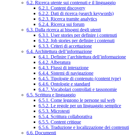
6.2. Ricerca utente sui contenuti e il linguaggio
6.2.1. Content discovery
6.2.2. Dati di ricerca (search keywords)
6.2.3. Ricerca tramite analytics
6.2.4. Ricerca sui forum
6.3. Dalla ricerca ai bisogni degli utenti
6.3.1. User stories per definire i contenuti
6.3.2. Job stories per definire i contenuti
6.3.3. Criteri di accettazione
6.4. Architettura dell’informazione
6.4.1. Definire l’architettura dell’informazione
6.4.2. Alberatura
6.4.3. Flussi di interazione
6.4.4. Sistemi di navigazione
6.4.5. Tipologie di contenuto (content type)
6.4.6. Ontologie e standard
6.4.7. Vocabolari controllati e tassonomie
6.5. Scrittura e linguaggio
6.5.1. Come leggono le persone sul web
6.5.2. Le regole per un linguaggio semplice
6.5.3. Microtesti
6.5.4. Scrittura collaborativa
6.5.5. Content critique
6.5.6. Traduzione e localizzazione dei contenuti
6.6. Documenti