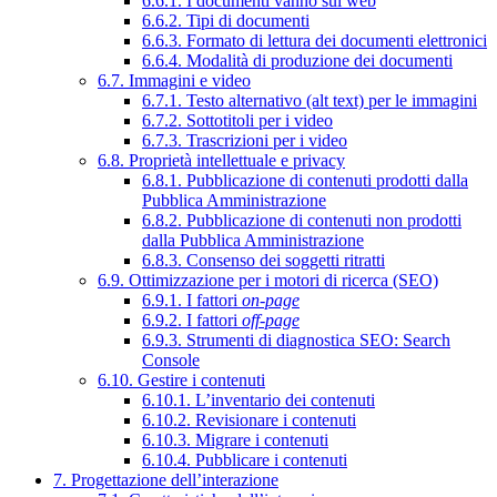
6.6.1. I documenti vanno sul web
6.6.2. Tipi di documenti
6.6.3. Formato di lettura dei documenti elettronici
6.6.4. Modalità di produzione dei documenti
6.7. Immagini e video
6.7.1. Testo alternativo (alt text) per le immagini
6.7.2. Sottotitoli per i video
6.7.3. Trascrizioni per i video
6.8. Proprietà intellettuale e privacy
6.8.1. Pubblicazione di contenuti prodotti dalla
Pubblica Amministrazione
6.8.2. Pubblicazione di contenuti non prodotti
dalla Pubblica Amministrazione
6.8.3. Consenso dei soggetti ritratti
6.9. Ottimizzazione per i motori di ricerca (SEO)
6.9.1. I fattori
on-page
6.9.2. I fattori
off-page
6.9.3. Strumenti di diagnostica SEO: Search
Console
6.10. Gestire i contenuti
6.10.1. L’inventario dei contenuti
6.10.2. Revisionare i contenuti
6.10.3. Migrare i contenuti
6.10.4. Pubblicare i contenuti
7. Progettazione dell’interazione