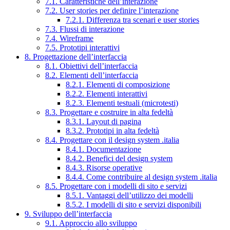
7.1. Caratteristiche dell’interazione
7.2. User stories per definire l’interazione
7.2.1. Differenza tra scenari e user stories
7.3. Flussi di interazione
7.4. Wireframe
7.5. Prototipi interattivi
8. Progettazione dell’interfaccia
8.1. Obiettivi dell’interfaccia
8.2. Elementi dell’interfaccia
8.2.1. Elementi di composizione
8.2.2. Elementi interattivi
8.2.3. Elementi testuali (microtesti)
8.3. Progettare e costruire in alta fedeltà
8.3.1. Layout di pagina
8.3.2. Prototipi in alta fedeltà
8.4. Progettare con il design system .italia
8.4.1. Documentazione
8.4.2. Benefici del design system
8.4.3. Risorse operative
8.4.4. Come contribuire al design system .italia
8.5. Progettare con i modelli di sito e servizi
8.5.1. Vantaggi dell’utilizzo dei modelli
8.5.2. I modelli di sito e servizi disponibili
9. Sviluppo dell’interfaccia
9.1. Approccio allo sviluppo