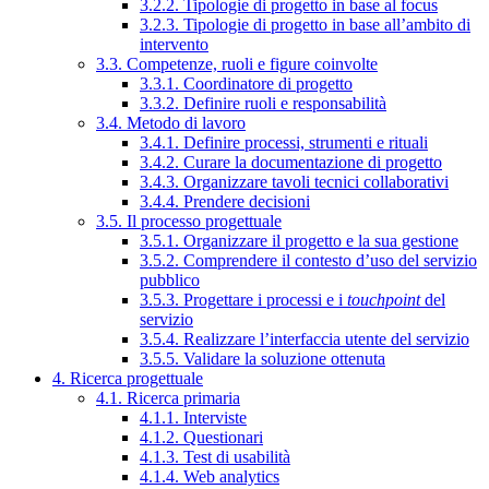
3.2.2. Tipologie di progetto in base al focus
3.2.3. Tipologie di progetto in base all’ambito di
intervento
3.3. Competenze, ruoli e figure coinvolte
3.3.1. Coordinatore di progetto
3.3.2. Definire ruoli e responsabilità
3.4. Metodo di lavoro
3.4.1. Definire processi, strumenti e rituali
3.4.2. Curare la documentazione di progetto
3.4.3. Organizzare tavoli tecnici collaborativi
3.4.4. Prendere decisioni
3.5. Il processo progettuale
3.5.1. Organizzare il progetto e la sua gestione
3.5.2. Comprendere il contesto d’uso del servizio
pubblico
3.5.3. Progettare i processi e i
touchpoint
del
servizio
3.5.4. Realizzare l’interfaccia utente del servizio
3.5.5. Validare la soluzione ottenuta
4. Ricerca progettuale
4.1. Ricerca primaria
4.1.1. Interviste
4.1.2. Questionari
4.1.3. Test di usabilità
4.1.4. Web analytics