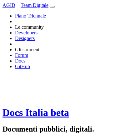
AGID
+
Team Digitale
Piano Triennale
Le community
Developers
Designers
Gli strumenti
Forum
Docs
GitHub
Docs Italia
beta
Documenti pubblici, digitali.