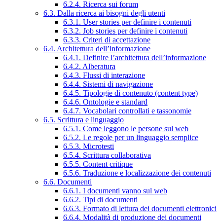
6.2.4. Ricerca sui forum
6.3. Dalla ricerca ai bisogni degli utenti
6.3.1. User stories per definire i contenuti
6.3.2. Job stories per definire i contenuti
6.3.3. Criteri di accettazione
6.4. Architettura dell’informazione
6.4.1. Definire l’architettura dell’informazione
6.4.2. Alberatura
6.4.3. Flussi di interazione
6.4.4. Sistemi di navigazione
6.4.5. Tipologie di contenuto (content type)
6.4.6. Ontologie e standard
6.4.7. Vocabolari controllati e tassonomie
6.5. Scrittura e linguaggio
6.5.1. Come leggono le persone sul web
6.5.2. Le regole per un linguaggio semplice
6.5.3. Microtesti
6.5.4. Scrittura collaborativa
6.5.5. Content critique
6.5.6. Traduzione e localizzazione dei contenuti
6.6. Documenti
6.6.1. I documenti vanno sul web
6.6.2. Tipi di documenti
6.6.3. Formato di lettura dei documenti elettronici
6.6.4. Modalità di produzione dei documenti