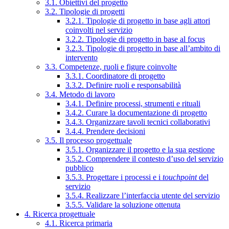
3.1. Obiettivi del progetto
3.2. Tipologie di progetti
3.2.1. Tipologie di progetto in base agli attori
coinvolti nel servizio
3.2.2. Tipologie di progetto in base al focus
3.2.3. Tipologie di progetto in base all’ambito di
intervento
3.3. Competenze, ruoli e figure coinvolte
3.3.1. Coordinatore di progetto
3.3.2. Definire ruoli e responsabilità
3.4. Metodo di lavoro
3.4.1. Definire processi, strumenti e rituali
3.4.2. Curare la documentazione di progetto
3.4.3. Organizzare tavoli tecnici collaborativi
3.4.4. Prendere decisioni
3.5. Il processo progettuale
3.5.1. Organizzare il progetto e la sua gestione
3.5.2. Comprendere il contesto d’uso del servizio
pubblico
3.5.3. Progettare i processi e i
touchpoint
del
servizio
3.5.4. Realizzare l’interfaccia utente del servizio
3.5.5. Validare la soluzione ottenuta
4. Ricerca progettuale
4.1. Ricerca primaria