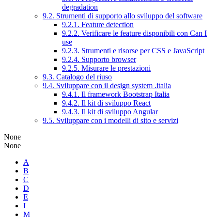
degradation
9.2. Strumenti di supporto allo sviluppo del software
9.2.1. Feature detection
9.2.2. Verificare le feature disponibili con Can I
use
9.2.3. Strumenti e risorse per CSS e JavaScript
9.2.4. Supporto browser
9.2.5. Misurare le prestazioni
9.3. Catalogo del riuso
9.4. Sviluppare con il design system .italia
9.4.1. Il framework Bootstrap Italia
9.4.2. Il kit di sviluppo React
9.4.3. Il kit di sviluppo Angular
9.5. Sviluppare con i modelli di sito e servizi
None
None
A
B
C
D
E
I
M