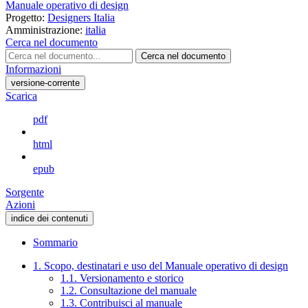
Manuale operativo di design
Progetto:
Designers Italia
Amministrazione:
italia
Cerca nel documento
Cerca nel documento
Informazioni
versione-corrente
Scarica
pdf
html
epub
Sorgente
Azioni
indice dei contenuti
Sommario
1. Scopo, destinatari e uso del Manuale operativo di design
1.1. Versionamento e storico
1.2. Consultazione del manuale
1.3. Contribuisci al manuale