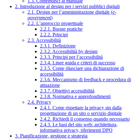
1.3. Contribuisci al manuale
2. Introduzione al design per i servizi pubblici digitali
2.1. Design per l’amministrazione digitale (
e-
government
)
2.2. L’approccio progettuale
2.2.1. Buone pratiche
2.2.2. Principi
2.3. Accessibilità
2.3.1. Definizione
2.3.2. Accessibilità by design
2.3.3. Principi per l’accessibilità
2.3.4. Linee guida e criteri di successo
2.3.5. Come rilasciare una dichiarazione di
accessibilità
2.3.6. Meccanismo di feedback e procedura di
attuazione
2.3.7. Obiettivi accessibilità
2.3.8. Normativa e approfondimenti
2.4. Privacy
2.4.1. Come rispettare la privacy sin dalla
progettazione di un sito o servizio digitale
2.4.2. Richiedi il consenso quando necessario
2.4.3. Le basi del sito web: architettura,
informativa privacy, riferimenti DPO
3. Pianificazione, gestione e strategia