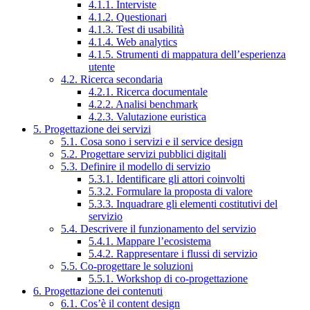
4.1.1. Interviste
4.1.2. Questionari
4.1.3. Test di usabilità
4.1.4. Web analytics
4.1.5. Strumenti di mappatura dell’esperienza
utente
4.2. Ricerca secondaria
4.2.1. Ricerca documentale
4.2.2. Analisi benchmark
4.2.3. Valutazione euristica
5. Progettazione dei servizi
5.1. Cosa sono i servizi e il service design
5.2. Progettare servizi pubblici digitali
5.3. Definire il modello di servizio
5.3.1. Identificare gli attori coinvolti
5.3.2. Formulare la proposta di valore
5.3.3. Inquadrare gli elementi costitutivi del
servizio
5.4. Descrivere il funzionamento del servizio
5.4.1. Mappare l’ecosistema
5.4.2. Rappresentare i flussi di servizio
5.5. Co-progettare le soluzioni
5.5.1. Workshop di co-progettazione
6. Progettazione dei contenuti
6.1. Cos’è il content design