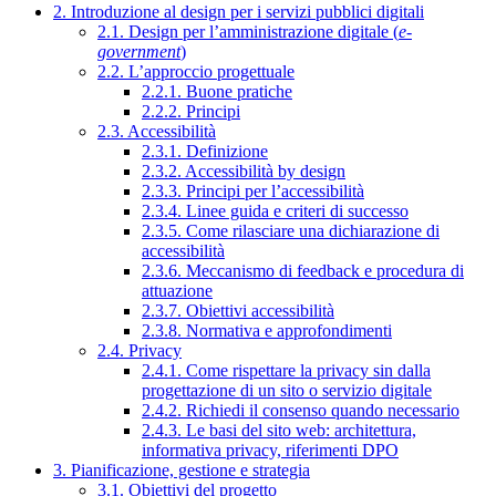
2. Introduzione al design per i servizi pubblici digitali
2.1. Design per l’amministrazione digitale (
e-
government
)
2.2. L’approccio progettuale
2.2.1. Buone pratiche
2.2.2. Principi
2.3. Accessibilità
2.3.1. Definizione
2.3.2. Accessibilità by design
2.3.3. Principi per l’accessibilità
2.3.4. Linee guida e criteri di successo
2.3.5. Come rilasciare una dichiarazione di
accessibilità
2.3.6. Meccanismo di feedback e procedura di
attuazione
2.3.7. Obiettivi accessibilità
2.3.8. Normativa e approfondimenti
2.4. Privacy
2.4.1. Come rispettare la privacy sin dalla
progettazione di un sito o servizio digitale
2.4.2. Richiedi il consenso quando necessario
2.4.3. Le basi del sito web: architettura,
informativa privacy, riferimenti DPO
3. Pianificazione, gestione e strategia
3.1. Obiettivi del progetto