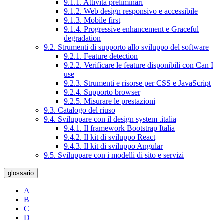
9.1.1. Attività preliminari
9.1.2. Web design responsivo e accessibile
9.1.3. Mobile first
9.1.4. Progressive enhancement e Graceful
degradation
9.2. Strumenti di supporto allo sviluppo del software
9.2.1. Feature detection
9.2.2. Verificare le feature disponibili con Can I
use
9.2.3. Strumenti e risorse per CSS e JavaScript
9.2.4. Supporto browser
9.2.5. Misurare le prestazioni
9.3. Catalogo del riuso
9.4. Sviluppare con il design system .italia
9.4.1. Il framework Bootstrap Italia
9.4.2. Il kit di sviluppo React
9.4.3. Il kit di sviluppo Angular
9.5. Sviluppare con i modelli di sito e servizi
glossario
A
B
C
D