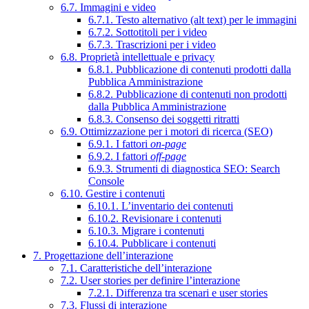
6.7. Immagini e video
6.7.1. Testo alternativo (alt text) per le immagini
6.7.2. Sottotitoli per i video
6.7.3. Trascrizioni per i video
6.8. Proprietà intellettuale e privacy
6.8.1. Pubblicazione di contenuti prodotti dalla
Pubblica Amministrazione
6.8.2. Pubblicazione di contenuti non prodotti
dalla Pubblica Amministrazione
6.8.3. Consenso dei soggetti ritratti
6.9. Ottimizzazione per i motori di ricerca (SEO)
6.9.1. I fattori
on-page
6.9.2. I fattori
off-page
6.9.3. Strumenti di diagnostica SEO: Search
Console
6.10. Gestire i contenuti
6.10.1. L’inventario dei contenuti
6.10.2. Revisionare i contenuti
6.10.3. Migrare i contenuti
6.10.4. Pubblicare i contenuti
7. Progettazione dell’interazione
7.1. Caratteristiche dell’interazione
7.2. User stories per definire l’interazione
7.2.1. Differenza tra scenari e user stories
7.3. Flussi di interazione