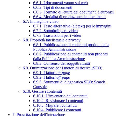
6.6.1. I documenti vanno sul web
6.6.2. Tipi di documenti
6.6.3. Formato di lettura dei documenti elettronici
6.6.4. Modalità di produzione dei documenti
6.7. Immagini e video
6.7.1. Testo alternativo (alt text) per le immagini
6.7.2. Sottotitoli per i video
6.7.3. Trascrizioni per i video
6.8. Proprietà intellettuale e privacy
6.8.1. Pubblicazione di contenuti prodotti dalla
Pubblica Amministrazione
6.8.2. Pubblicazione di contenuti non prodotti
dalla Pubblica Amministrazione
6.8.3. Consenso dei soggetti ritratti
6.9. Ottimizzazione per i motori di ricerca (SEO)
6.9.1. I fattori
on-page
6.9.2. I fattori
off-page
6.9.3. Strumenti di diagnostica SEO: Search
Console
6.10. Gestire i contenuti
6.10.1. L’inventario dei contenuti
6.10.2. Revisionare i contenuti
6.10.3. Migrare i contenuti
6.10.4. Pubblicare i contenuti
7. Progettazione dell’interazione