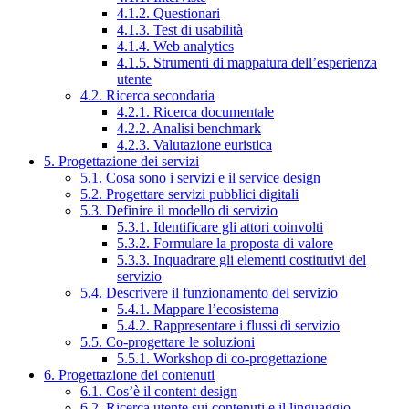
4.1.2. Questionari
4.1.3. Test di usabilità
4.1.4. Web analytics
4.1.5. Strumenti di mappatura dell’esperienza
utente
4.2. Ricerca secondaria
4.2.1. Ricerca documentale
4.2.2. Analisi benchmark
4.2.3. Valutazione euristica
5. Progettazione dei servizi
5.1. Cosa sono i servizi e il service design
5.2. Progettare servizi pubblici digitali
5.3. Definire il modello di servizio
5.3.1. Identificare gli attori coinvolti
5.3.2. Formulare la proposta di valore
5.3.3. Inquadrare gli elementi costitutivi del
servizio
5.4. Descrivere il funzionamento del servizio
5.4.1. Mappare l’ecosistema
5.4.2. Rappresentare i flussi di servizio
5.5. Co-progettare le soluzioni
5.5.1. Workshop di co-progettazione
6. Progettazione dei contenuti
6.1. Cos’è il content design
6.2. Ricerca utente sui contenuti e il linguaggio