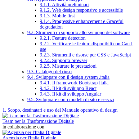
9.1.1. Attività preliminari
9.1.2. Web design responsivo e accessibile
9.1.3. Mobile first
9.1.4. Progressive enhancement e Graceful
degradation
9.2. Strumenti di supporto allo sviluppo del software
9.2.1. Feature detection
9.2.2. Verificare le feature disponibili con Can I
use
9.2.3. Strumenti e risorse per CSS e JavaScript
9.2.4. Supporto browser
9.2.5. Misurare le prestazioni
9.3. Catalogo del riuso
9.4. Sviluppare con il design system .italia
9.4.1. Il framework Bootstrap Italia
9.4.2. Il kit di sviluppo React
9.4.3. Il kit di sviluppo Angular
9.5. Sviluppare con i modelli di sito e servizi
1. Scopo, destinatari e uso del Manuale operativo di design
Team per la Trasformazione Digitale
in collaborazione con
Agenzia per l'Italia Digitale