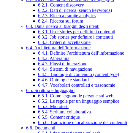
6.2.1. Content discovery
6.2.2. Dati di ricerca (search keywords)
6.2.3. Ricerca tramite analytics
6.2.4. Ricerca sui forum
6.3. Dalla ricerca ai bisogni degli utenti
6.3.1. User stories per definire i contenuti
6.3.2. Job stories per definire i contenuti
6.3.3. Criteri di accettazione
6.4. Architettura dell’informazione
6.4.1. Definire l’architettura dell’informazione
6.4.2. Alberatura
6.4.3. Flussi di interazione
6.4.4. Sistemi di navigazione
6.4.5. Tipologie di contenuto (content type)
6.4.6. Ontologie e standard
6.4.7. Vocabolari controllati e tassonomie
6.5. Scrittura e linguaggio
6.5.1. Come leggono le persone sul web
6.5.2. Le regole per un linguaggio semplice
6.5.3. Microtesti
6.5.4. Scrittura collaborativa
6.5.5. Content critique
6.5.6. Traduzione e localizzazione dei contenuti
6.6. Documenti