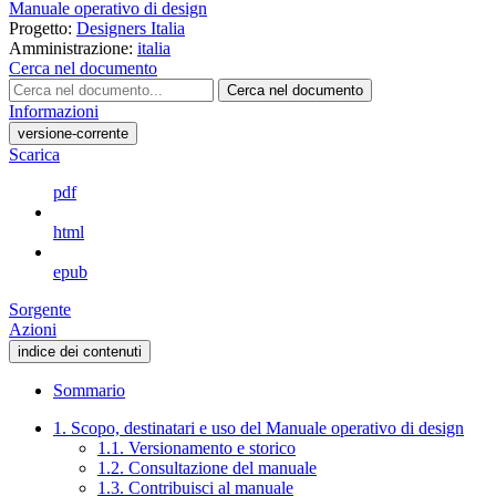
Manuale operativo di design
Progetto:
Designers Italia
Amministrazione:
italia
Cerca nel documento
Cerca nel documento
Informazioni
versione-corrente
Scarica
pdf
html
epub
Sorgente
Azioni
indice dei contenuti
Sommario
1. Scopo, destinatari e uso del Manuale operativo di design
1.1. Versionamento e storico
1.2. Consultazione del manuale
1.3. Contribuisci al manuale