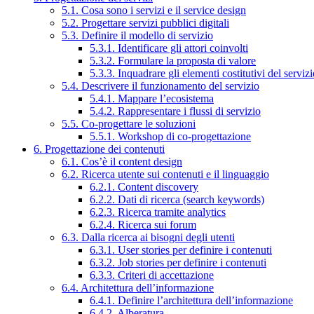
5.1. Cosa sono i servizi e il service design
5.2. Progettare servizi pubblici digitali
5.3. Definire il modello di servizio
5.3.1. Identificare gli attori coinvolti
5.3.2. Formulare la proposta di valore
5.3.3. Inquadrare gli elementi costitutivi del serviz
5.4. Descrivere il funzionamento del servizio
5.4.1. Mappare l’ecosistema
5.4.2. Rappresentare i flussi di servizio
5.5. Co-progettare le soluzioni
5.5.1. Workshop di co-progettazione
6. Progettazione dei contenuti
6.1. Cos’è il content design
6.2. Ricerca utente sui contenuti e il linguaggio
6.2.1. Content discovery
6.2.2. Dati di ricerca (search keywords)
6.2.3. Ricerca tramite analytics
6.2.4. Ricerca sui forum
6.3. Dalla ricerca ai bisogni degli utenti
6.3.1. User stories per definire i contenuti
6.3.2. Job stories per definire i contenuti
6.3.3. Criteri di accettazione
6.4. Architettura dell’informazione
6.4.1. Definire l’architettura dell’informazione
6.4.2. Alberatura