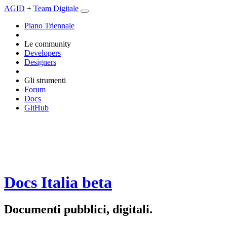
AGID
+
Team Digitale
Piano Triennale
Le community
Developers
Designers
Gli strumenti
Forum
Docs
GitHub
Docs Italia
beta
Documenti pubblici, digitali.