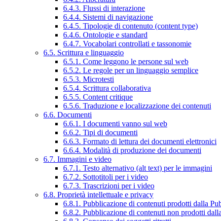
6.4.3. Flussi di interazione
6.4.4. Sistemi di navigazione
6.4.5. Tipologie di contenuto (content type)
6.4.6. Ontologie e standard
6.4.7. Vocabolari controllati e tassonomie
6.5. Scrittura e linguaggio
6.5.1. Come leggono le persone sul web
6.5.2. Le regole per un linguaggio semplice
6.5.3. Microtesti
6.5.4. Scrittura collaborativa
6.5.5. Content critique
6.5.6. Traduzione e localizzazione dei contenuti
6.6. Documenti
6.6.1. I documenti vanno sul web
6.6.2. Tipi di documenti
6.6.3. Formato di lettura dei documenti elettronici
6.6.4. Modalità di produzione dei documenti
6.7. Immagini e video
6.7.1. Testo alternativo (alt text) per le immagini
6.7.2. Sottotitoli per i video
6.7.3. Trascrizioni per i video
6.8. Proprietà intellettuale e privacy
6.8.1. Pubblicazione di contenuti prodotti dalla P
6.8.2. Pubblicazione di contenuti non prodotti dal