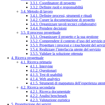
3.3.1. Coordinatore di progetto
3.3.2. Definire ruoli e responsabilità
3.4. Metodo di lavoro
3.4.1. Definire processi, strumenti e rituali
3.4.2. Curare la documentazione di progetto
3.4.3. Organizzare tavoli tecnici collaborativi
3.4.4. Prendere decisioni
3.5. Il processo progettuale
3.5.1. Organizzare il progetto e la sua gestione
3.5.2. Comprendere il contesto d’uso del servizio 
3.5.3. Progettare i processi e i
touchpoint
del servi
3.5.4. Realizzare l’interfaccia utente del servizio
3.5.5. Validare la soluzione ottenuta
4. Ricerca progettuale
4.1. Ricerca primaria
4.1.1. Interviste
4.1.2. Questionari
4.1.3. Test di usabilità
4.1.4. Web analytics
4.1.5. Strumenti di mappatura dell’esperienza uten
4.2. Ricerca secondaria
4.2.1. Ricerca documentale
4.2.2. Analisi benchmark
4.2.3. Valutazione euristica
5. Progettazione dei servizi