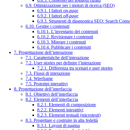
6.8.3. Consenso dei soggetti ritratti
6.9. Ottimizzazione per i motori di ricerca (SEO)
6.9.1. I fattori
on-page
6.9.2. I fattori
off-page
6.9.3. Strumenti di diagnostica SEO: Search Cons
6.10. Gestire i contenuti
6.10.1. L’inventario dei contenuti
6.10.2. Revisionare i contenuti
6.10.3. Migrare i contenuti
6.10.4. Pubblicare i contenuti
7. Progettazione dell’interazione
7.1. Caratteristiche dell’interazione
7.2. User stories per definire l’interazione
7.2.1. Differenza tra scenari e user stories
7.3. Flussi di interazione
7.4. Wireframe
7.5. Prototipi interattivi
8. Progettazione dell’interfaccia
8.1. Obiettivi dell’interfaccia
8.2. Elementi dell’interfaccia
8.2.1. Elementi di composizione
8.2.2. Elementi interattivi
8.2.3. Elementi testuali (microtesti)
8.3. Progettare e costruire in alta fedeltà
8.3.1. Layout di pagina