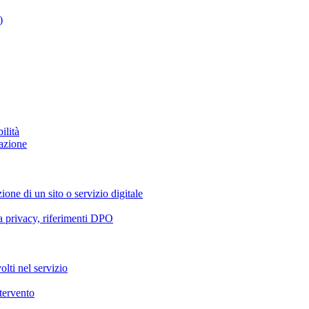
)
ilità
azione
ione di un sito o servizio digitale
va privacy, riferimenti DPO
olti nel servizio
ntervento