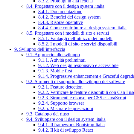
8.3.2. Prototipi in alta fedeltà
8.4. Progettare con il design system .italia
8.4.1. Documentazione
8.4.2. Benefici del design system
8.4.3. Risorse operative
8.4.4. Come contribuire al design system .italia
8.5. Progettare con i modelli di sito e servizi
8.5.1. Vantaggi dell’utilizzo dei modelli
8.5.2. I modelli di sito e servizi disponibili
9. Sviluppo dell’interfaccia
9.1. Approccio allo sviluppo
9.1.1. Attività preliminari
9.1.2. Web design responsivo e accessibile
9.1.3. Mobile first
9.1.4. Progressive enhancement e Graceful degrad
9.2. Strumenti di supporto allo sviluppo del software
9.2.1. Feature detection
9.2.2. Verificare le feature disponibili con Can I us
9.2.3. Strumenti e risorse per CSS e JavaScript
9.2.4. Supporto browser
9.2.5. Misurare le prestazioni
9.3. Catalogo del riuso
9.4. Sviluppare con il design system .italia
9.4.1. Il framework Bootstrap Italia
9.4.2. Il kit di sviluppo React