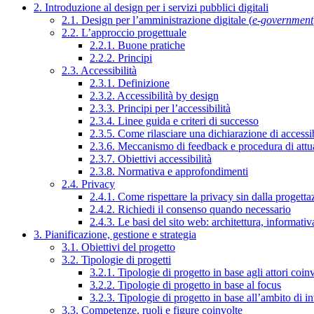
2. Introduzione al design per i servizi pubblici digitali
2.1. Design per l’amministrazione digitale (
e-government
2.2. L’approccio progettuale
2.2.1. Buone pratiche
2.2.2. Principi
2.3. Accessibilità
2.3.1. Definizione
2.3.2. Accessibilità by design
2.3.3. Principi per l’accessibilità
2.3.4. Linee guida e criteri di successo
2.3.5. Come rilasciare una dichiarazione di accessib
2.3.6. Meccanismo di feedback e procedura di attu
2.3.7. Obiettivi accessibilità
2.3.8. Normativa e approfondimenti
2.4. Privacy
2.4.1. Come rispettare la privacy sin dalla progettaz
2.4.2. Richiedi il consenso quando necessario
2.4.3. Le basi del sito web: architettura, informati
3. Pianificazione, gestione e strategia
3.1. Obiettivi del progetto
3.2. Tipologie di progetti
3.2.1. Tipologie di progetto in base agli attori coinv
3.2.2. Tipologie di progetto in base al focus
3.2.3. Tipologie di progetto in base all’ambito di i
3.3. Competenze, ruoli e figure coinvolte